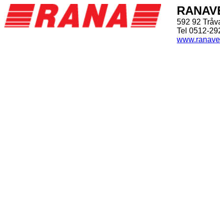
RANAV
592 92 Tråv
Tel 0512-29
www.ranave