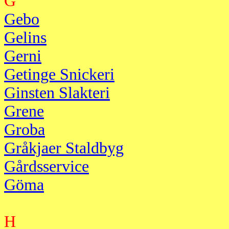
G
Gebo
Gelins
Gerni
Getinge Snickeri
Ginsten Slakteri
Grene
Groba
Gråkjaer Staldbyg
Gårdsservice
Göma
H