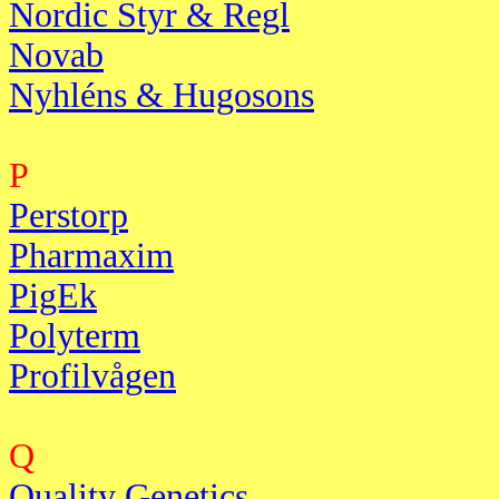
Nordic Styr & Regl
Novab
Nyhléns & Hugosons
P
Perstorp
Pharmaxim
PigEk
Polyterm
Profilvågen
Q
Quality Genetics