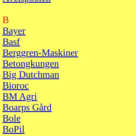
B
Bayer
Basf
Berggren-Maskiner
Betongkungen
Big Dutchman
Bioroc
BM Agri
Boarps Gård
Bole
BoPil