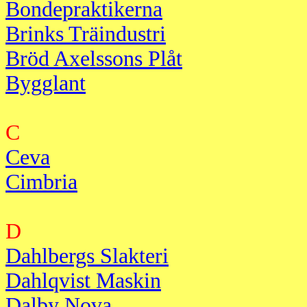
Bondepraktikerna
Brinks Träindustri
Bröd Axelssons Plåt
Bygglant
C
Ceva
Cimbria
D
Dahlbergs Slakteri
Dahlqvist Maskin
Dalby Nova