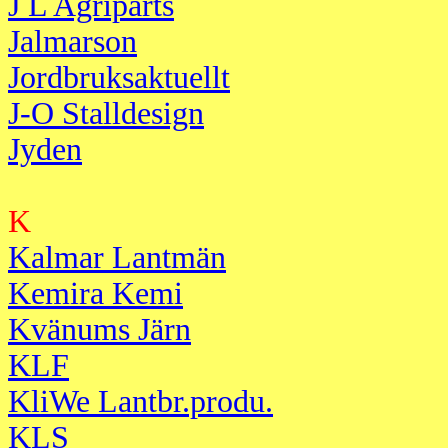
J L Agriparts
Jalmarson
Jordbruksaktuellt
J-O Stalldesign
Jyden
K
Kalmar Lantmän
Kemira Kemi
Kvänums Järn
KLF
KliWe Lantbr.produ.
KLS