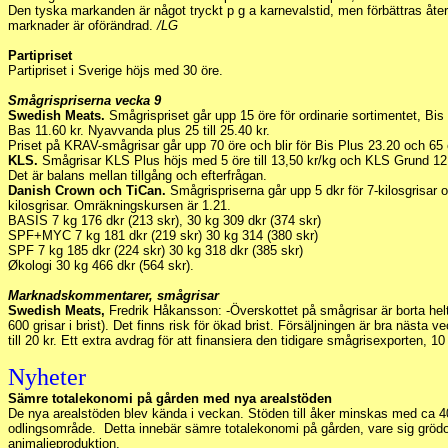
Den tyska markanden är något tryckt p g a karnevalstid, men förbättras åter
marknader är oförändrad.
/LG
Partipriset
Partipriset i Sverige höjs med 30 öre.
Smågrispriserna vecka 9
Swedish Meats.
Smågrispriset går upp 15 öre för ordinarie sortimentet, Bis 
Bas 11.60 kr. Nyavvanda plus 25 till 25.40 kr.
Priset på KRAV-smågrisar går upp 70 öre och blir för Bis Plus 23.20 och 65 
KLS.
Smågrisar KLS Plus höjs med 5 öre till 13,50 kr/kg och KLS Grund 12
Det är balans mellan tillgång och efterfrågan.
Danish Crown och TiCan.
Smågrispriserna går upp 5 dkr för 7-kilosgrisar o
kilosgrisar. Omräkningskursen är 1.21.
BASIS 7 kg 176 dkr (213 skr), 30 kg 309 dkr (374 skr)
SPF+MYC 7 kg 181 dkr (219 skr) 30 kg 314 (380 skr)
SPF 7 kg 185 dkr (224 skr) 30 kg 318 dkr (385 skr)
Økologi 30 kg 466 dkr (564 skr).
Marknadskommentarer, smågrisar
Swedish Meats,
Fredrik Håkansson: -Överskottet på smågrisar är borta helt 
600 grisar i brist). Det finns risk för ökad brist. Försäljningen är bra näst
till 20 kr. Ett extra avdrag för att finansiera den tidigare smågrisexporten, 10
Nyheter
Sämre totalekonomi på gården med nya arealstöden
De nya arealstöden blev kända i veckan. Stöden till åker minskas med ca 4
odlingsområde. Detta innebär sämre totalekonomi på gården, vare sig grödor
animalieproduktion.