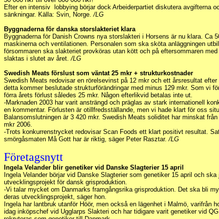
Efter en intensiv lobbying börjar dock Arbeiderpartiet diskutera avgifterna o
sänkningar. Källa: Svin, Norge.
/LG
Byggnaderna för danska storslakteriet klara
Byggnaderna för Danish Crowns nya storslakteri i Horsens är nu klara. Ca 
maskinerna och ventilationen. Personalen som ska sköta anläggningen utbil
försommaren ska slakteriet provköras utan kött och på eftersommaren med k
slaktas i slutet av året.
/LG
Swedish Meats förslust som väntat 25 mkr + strukturkostnader
Swedish Meats redovisar en rörelsevinst på 12 mkr och ett årsresultat efter 
detta kommer beslutade strukturförändringar med minus 129 mkr. Som vi fö
förra årets förlust således 25 mkr. Någon efterlikvid betalas inte ut.
-Marknaden 2003 har varit ansträngd och präglas av stark internationell kon
en kommentar. Förlusten är otillfredsställande, men vi hade klart för oss sit
Balansomslutningen är 3 420 mkr. Swedish Meats soliditet har minskat från 3
mkr 2006.
-Trots konkurrenstrycket redovisar Scan Foods ett klart positivt resultat. S
smörgåsmaten Må Gott har är riktig, säger Peter Rasztar.
/LG
Företagsnytt
Ingela Velander blir genetiker vid Danske Slagterier 15 april
Ingela Velander börjar vid Danske Slagterier som genetiker 15 april och sk
utvecklingsprojekt för dansk grisproduktion.
-Vi talar mycket om Danmarks framgångsrika grisproduktion. Det ska bli m
deras utvecklingsprojekt, säger hon.
Ingela har lantbruk utanför Höör, men också en lägenhet i Malmö, varifrån h
idag inköpschef vid Ugglarps Slakteri och har tidigare varit genetiker vid Q
rekryteras som genetiker till Danmark.