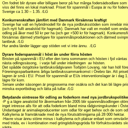
Om fodret blir dyrare eller billigare beror på hur många fodersädsodlare som
viss del finns en lokal marknad. Priset för spannmål i Euopa är nu för foderv
Sverige ca 1.30 – 1.35.
/LG
Konkurrenskraften jämfört med Danmark försämras kraftigt
Sverige har valt en hybridmodell för de nya jordbruksstöden som innebär mi
(och nytt fullt arealstöd för hagmark). Danmark har valt en modell som enda
odling på åker med 50 kr per ha (och ger +500 kr för hagmark). Konkurrensfö
försämras därmed ytterligare för spannmålsproduktionen och därmed svinpr
lantbruk.
/LG
Hur andra länder lägger upp stöden vet vi inte ännu.
/LG
Dyrare foderspannmål i höst än under förra hösten
Bristen på spannmål i EU efter den torra sommaren och hösten i fjol vänta
nästa odlingssäsong, i varje fall under inledningen av hösten.
Det spådde östgötske lantbruksrådgivaren Torbjörn Lovang, när han höll för
Föreningssparbankens årliga lantbrukssammankomst i Örebro län. Att priset 
lagren är små i EU. Priset för spannmål ur EUs interventionslager är i dag 1
lägre för korn.
Senare under säsongen är prognoserna mer osäkra och det kan bli lägre pri
minska exportbidrag och lätta på tullar.
/LG
Betydande ointresse för odling av foderkorn med nya jordbrukspolitik
-P g a lägre arealstöd för åkermarken från 2005 blir spannmålsodlingen ol
inget intresse alls för att odla foderkorn bland mina rådgivningskunder i Öst
Undantaget är animalieproducenter som odlar för eget behov och de som odl
Kalkylerna är framräknade med de nya förutsättningarna på 28 000 hektar.
-Havre visar ännu större minus i kalkylerna och platsar enbart som omväxli
med träda, ev i kombination med gröngödslingsgröda för förfruktsvärdets skul
vänta.