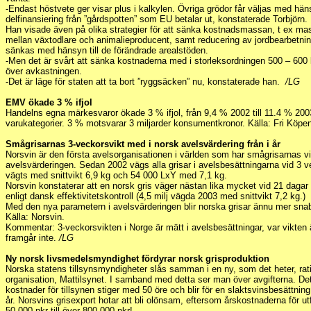
-Endast höstvete ger visar plus i kalkylen. Övriga grödor får väljas med häns
delfinansiering från ”gårdspotten” som EU betalar ut, konstaterade Torbjörn.
Han visade även på olika strategier för att sänka kostnadsmassan, t ex 
mellan växtodlare och animalieproducent, samt reducering av jordbearbetni
sänkas med hänsyn till de förändrade arealstöden.
-Men det är svårt att sänka kostnaderna med i storleksordningen 500 – 600 kr
över avkastningen.
-Det är läge för staten att ta bort ”ryggsäcken” nu, konstaterade han.
/LG
EMV ökade 3 % ifjol
Handelns egna märkesvaror ökade 3 % ifjol, från 9,4 % 2002 till 11.4 % 200
varukategorier. 3 % motsvarar 3 miljarder konsumentkronor. Källa: Fri Köp
Smågrisarnas 3-veckorsvikt med i norsk avelsvärdering från i år
Norsvin är den första avelsorganisationen i världen som har smågrisarnas vi
avelsvärderingen. Sedan 2002 vägs alla grisar i avelsbesättningarna vid 3 ve
vägts med snittvikt 6,9 kg och 54 000 LxY med 7,1 kg.
Norsvin konstaterar att en norsk gris väger nästan lika mycket vid 21 daga
enligt dansk effektivitetskontroll (4,5 milj vägda 2003 med snittvikt 7,2 kg.)
Med den nya parametern i avelsvärderingen blir norska grisar ännu mer sna
Källa: Norsvin.
Kommentar: 3-veckorsvikten i Norge är mätt i avelsbesättningar, var vikten 
framgår inte.
/LG
Ny norsk livsmedelsmyndighet fördyrar norsk grisproduktion
Norska statens tillsynsmyndigheter slås samman i en ny, som det heter, rati
organisation, Mattilsynet. I samband med detta ser man över avgifterna. Det
kostnader för tillsynen stiger med 50 öre och blir för en slaktsvinsbesättnin
år. Norsvins grisexport hotar att bli olönsam, eftersom årskostnaderna för ut
50 000 nkr till över 800 000 nkr!