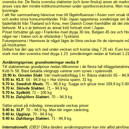
svenska öre. De flesta svenska slakterier (och även finska) anser att markn
anses vara den mindre köttkonsumtionen under sportlovsveckorna. Men man
ljusningar.
I allt fler sammanhang hänvisar man till fågelinfluensan i Asien som orsak ti
och andra stora konsumentländer. Från Japan rapporteras sonderingar om å
fjäderfäkött från Thailand och Kina, men Danish Crown framhåller att det i
behovet. M a o är behovet av annat kött fortsatt stort i Japan.
Priset fortsätter gå upp i Frankrike med dryga 30 öre, Belgien 45 öre och Hol
något ner i Italien och är oförändrat i Tyskland.
Futurepriserna i Hannover är något lägre än förra veckan för de närmaste 
på höstkanten.
Dollarn har åkt upp och ned under veckan och kostar idag 7.25 skr. Euro ko
stark mot den svenska med dryga 1.23. (omräkningen nedan är fortsatt 1.2
Avräkningspriser, grundnoteringar vecka 9
Till slakteriernas grundpriser nedan tillkommer i de flesta fall tilläggsbetal
Kött-% 58. Bäst betalda viktgrupp varierar som synes i spännvidd.
10.90 kr.
Ginsten Slakt
. Inkl marknadstillägg 1 kr. Bästa slaktvikt 65 – 94,9
9.95 kr.
KLS
. 64 - 94,9 kg = Har största spann, 31 kg.
9.70 kr.
Swedish Meats.
75 – 96,9 kg. Sugga och grisar över 109,9 kg 5.00 
9.70 kr
. Skövde Slakteri.
71 – 94,9 kg.
9.70 kr.
Sydkött.
71 – 100 kg.
9.70 kr.
Dalsjöfors Slakteri.
70 – 94,9 kg.
Sätter priset på måndag, innevarande veckas priser:
9.40 kr.
SLP
. 70 – 94,9 kg. Men blir ingen sänkning.
9.40 kr.
Ugglarp
.
70 - 94,9 kg.
9.40 kr.
Dahlbergs Slakteri.
71 - 94,9 kg.
Internationellt.
(OBS! Olika länders avräkningspriser kan inte alltid jämför