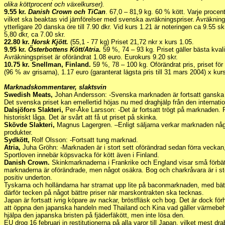
olika köttprocent och växelkurser).
9.55 kr.
Danish Crown och TiCan
. 67,0 – 81,9 kg. 60 % kött. Varje procen
vilket ska beaktas vid jämförelser med svenska avräkningspriser. Avräkning
ytterligare 20 danska öre till 7.90 dkr. Vid kurs 1.21 är noteringen ca 9.55 s
5,80 dkr, ca 7.00 skr.
22.80 kr.
Norsk Kjött.
(55,1 - 77 kg) Priset 21,72 nkr x kurs 1.05.
9.95 kr.
Österbottens Kött/Atria.
59 %, 74 – 93 kg. Priset gäller bästa kval
Avräkningspriset är oförändrat 1.08 euro. Eurokurs 9.20 skr.
10.75 kr. Snellman, Finland.
59 %, 78 – 100 kg. Oförändrat pris, priset fö
(96 % av grisarna), 1.17 euro (garanterat lägsta pris till 31 mars 2004) x kur
Marknadskommentarer, slaktsvin
Swedish Meats,
Johan Andersson: -Svenska marknaden är fortsatt ganska t
Det svenska priset kan emellertid höjas nu med draghjälp från den internati
Dalsjöfors Slakteri,
Per-Åke Larsson: -Det är fortsatt trögt på marknaden. P
historiskt låga. Det är svårt att få ut priset på skinka.
Skövde Slakteri,
Magnus Lagergren. –Enligt säljarna verkar marknaden något
produkter.
Sydkött,
Rolf Olsson: -Fortsatt tung marknad.
Atria,
Juha Gröhn: -Marknaden är i stort sett oförändrad sedan förra veckan, 
Sportloven innebär köpsvacka för kött även i Finland.
Danish Crown.
Skinkmarknaderna i Frankrike och England visar små förbätt
marknaderna är oförändrade, men något osäkra. Bog och charkråvara är i st
positiv underton.
Tyskarna och holländarna har stramat upp lite på baconmarknaden, med bätt
därför tecken på något bättre priser när marskontrakten ska tecknas.
Japan är fortsatt ivrig köpare av nackar, bröstfläsk och bog. Det är dock fö
att öppna den japanska handeln med Thailand och Kina vad gäller värmebehan
hjälpa den japanska bristen på fjäderfäkött, men inte lösa den.
EU drog 16 februari in restitutionerna på alla varor till Japan, vilket mest d