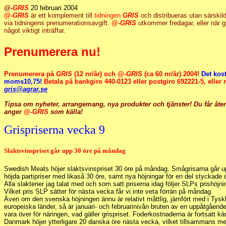
@-
GRIS
20 februari 2004
@-
GRIS
är ett komplement till
tidningen
GRIS
och distribueras utan särskil
via tidningens prenumerationsavgift.
@-
GRIS
utkommer fredagar, eller när gri
något viktigt inträffar.
Prenumerera nu!
Prenumerera på
GRIS
(12 nr/år) och @-
GRIS
(ca 60 nr/år) 2004!
Det kost
moms10,75!
Betala på bankgiro 440-0123 eller postgiro 692221-5, eller ma
gris@agrar.se
Tipsa om nyheter, arrangemang, nya produkter och tjänster! Du får åte
anger
@-
GRIS
som källa!
Grispriserna vecka 9
Slaktsvinspriset går upp 30 öre på måndag
Swedish Meats höjer slaktsvinspriset 30 öre på måndag. Smågrisarna går u
höjda partipriser med likaså 30 öre, samt nya höjningar för en del styckade d
Alla slakterier jag talat med och som satt priserna idag följer SLPs prishöj
Vilket pris SLP sätter för nästa vecka får vi inte veta förrän på måndag.
Även om den svenska höjningen ännu är relativt måttlig, jämfört med i Tysk
europeiska länder, så är januari- och februarinivån bruten av en uppåtgåend
vara över för näringen, vad gäller grispriset. Foderkostnaderna är fortsatt k
Danmark höjer ytterligare 20 danska öre nästa vecka, vilket tillsammans m