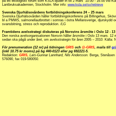
på ett ekologiskt forum som KSLA bjuder in till 2 mars 10.00 - 16.00 vid K
Lantbruksakademien, Stockholm. Mer info:
www.ksla.se/sv/retrieve
Svenska Djurhälsovårdens fortbildningskonferens 24 – 25 mars
Svenska Djurhälsovården håller fortbildningskonferens på Billingehus, Skö
bl a PMWS, salmonellautbrottet i somras i östra Mellansverige, djurskydd
svansbitning, stress och reproduktion.
/LG
Framtidens avelsstrategi diskuteras på Norsvins årsmöte i Oslo 12 - 1
Den norska avelsorganisationen Norsvin håller årsmöte i Oslo 13 mars. 12 
sedan ska pågå under året, om avelsstrategin för åren 2005 – 2010. Källa: 
För prenumeration (12 nr) på tidningen
GRIS
och
@-
GRIS
, maila till
gr
(inkl 10.75 kr moms) på bg 440-0123 eller pg 692221-5.
Redaktion:
GRIS,
Lars-Gunnar Lannhard, Nils Andersson.
Berga, Stenåsen 
576090, fax 019-580050.