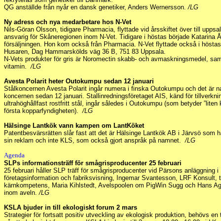
QG anställde från nyår en dansk genetiker, Anders Wernersson.
/LG
Ny adress och nya medarbetare hos N-Vet
Nils-Göran Olsson, tidigare Pharmacia, flyttade vid årsskiftet över till upps
ansvarig för Skåneregionen inom N-Vet. Tidigare i höstas började Katarina 
försäljningen. Hon kom också från Pharmacia. N-Vet flyttade också i höstas
Husaren, Dag Hammarskölds väg 36 B, 751 83 Uppsala.
N-Vets produkter för gris är Noromectin skabb- och avmaskningsmedel, samt
vitamin.
/LG
Avesta Polarit heter Outokumpu sedan 12 januari
Stålkoncernen Avesta Polarit ingår numera i finska Outokumpu och det är 
koncernen sedan 12 januari. Stallinredningsföretaget AIS, känd för tillverkni
ultrahöghållfast rostfritt stål, ingår således i Outokumpu (som betyder ”liten
första kopparfyndigheten).
/LG
Hälsinge Lantkök vann kampen om LantKöket
Patentbesvärsrätten slår fast att det är Hälsinge Lantkök AB i Järvsö som h
sin reklam och inte KLS, som också gjort anspråk på namnet.
/LG
Agenda
SLPs informationsträff för smågrisproducenter 25 februari
25 februari håller SLP träff för smågrisproducenter vid Pärsons anläggning i
företagsinformation och fabriksvisning, Ingemar Svantesson, LRF Konsult, 
kärnkompetens, Maria Kihlstedt, Avelspoolen om PigWin Sugg och Hans A
inom aveln.
/LG
KSLA bjuder in till ekologiskt forum 2 mars
Strategier för fortsatt positiv utveckling av ekologisk produktion, behövs en