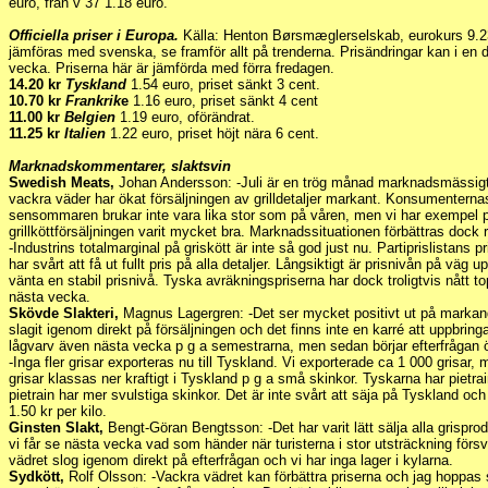
euro, från v 37 1.18 euro.
Officiella priser i Europa.
Källa: Henton Børsmæglerselskab, eurokurs 9.23 
jämföras med svenska, se framför allt på trenderna. Prisändringar kan i en d
vecka. Priserna här är jämförda med förra fredagen.
14.20 kr
Tyskland
1.54 euro, priset sänkt 3 cent.
10.70 kr
Frankrik
e
1.16 euro, priset sänkt 4 cent
11.00 kr
Belgien
1.19 euro, oförändrat.
11.25 kr
Italien
1.22 euro, priset höjt nära 6 cent.
Marknadskommentarer, slaktsvin
Swedish Meats,
Johan Andersson: -Juli är en trög månad marknadsmässig
vackra väder har ökat försäljningen av grilldetaljer markant. Konsumenternas
sensommaren brukar inte vara lika stor som på våren, men vi har exempel 
grillköttförsäljningen varit mycket bra. Marknadssituationen förbättras dock 
-Industrins totalmarginal på griskött är inte så god just nu. Partiprislistans p
har svårt att få ut fullt pris på alla detaljer. Långsiktigt är prisnivån på väg u
vänta en stabil prisnivå. Tyska avräkningspriserna har dock troligtvis nått
nästa vecka.
Skövde Slakteri,
Magnus Lagergren: -Det ser mycket positivt ut på markande
slagit igenom direkt på försäljningen och det finns inte en karré att uppbrin
lågvarv även nästa vecka p g a semestrarna, men sedan börjar efterfrågan ö
-Inga fler grisar exporteras nu till Tyskland. Vi exporterade ca 1 000 grisar,
grisar klassas ner kraftigt i Tyskland p g a små skinkor. Tyskarna har pietrai
pietrain har mer svulstiga skinkor. Det är inte svårt att säja på Tyskland och
1.50 kr per kilo.
Ginsten Slakt,
Bengt-Göran Bengtsson: -Det har varit lätt sälja alla grispr
vi får se nästa vecka vad som händer när turisterna i stor utsträckning för
vädret slog igenom direkt på efterfrågan och vi har inga lager i kylarna.
Sydkött,
Rolf Olsson: -Vackra vädret kan förbättra priserna och jag hoppas 