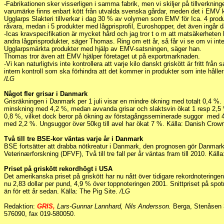
-Fabrikationen sker visserligen i samma fabrik, men vi skiljer på tillverknin
varumärke finns enbart kött från utvalda svenska gårdar, meden det i EMV k
Ugglarps Slakteri tillverkar i dag 30 % av volymen som EMV för Ica. 4 produ
råvara, medan i 5 produkter med lågprisprofil, Euroshopper, det även ingår 
-Icas kravspecifikation är mycket hård och jag tror t o m att matsäkerhete
andra lågprisprodukter, säger Thomas. Ring om ett år, så får vi se om vi inte
Ugglarpsmärkta produkter med hjälp av EMV-satsningen, säger han.
Thomas tror även att EMV hjälper företaget ut på exportmarknaden.
-Vi kan naturligtvis inte kontrollera att varje kilo danskt griskött är fritt från
intern kontroll som ska förhindra att det kommer in produkter som inte håller
/LG
Något fler grisar i Danmark
Grisräkningen i Danmark per 1 juli visar en mindre ökning med totalt 0,4 %.
minskning med 4,2 %, medan avvanda grisar och slaktsvin ökat 1 resp 2,5 
0,8 %, vilket dock beror på ökning av förstagångsseminerade suggor med 4,
med 2,2 %. Ungsuggor över 50kg till avel har ökat 7 %. Källa: Danish Crow
Två till tre BSE-kor väntas varje år i Danmark
BSE fortsätter att drabba nötkreatur i Danmark, den prognosen gör Danmar
Veterinærforskning (DFVF), Två till tre fall per år väntas fram till 2010. Kä
Priset på griskött rekordhögt i USA
Det amerikanska priset på griskött har nu nått över tidigare rekordnoteringe
nu 2,83 dollar per pund, 4,9 % över toppnoteringen 2001. Snittpriset på spo
än för ett år sedan. Källa: The Pig Site.
/LG
Redaktion:
GRIS,
Lars-Gunnar Lannhard, Nils Andersson.
Berga, Stenåsen 3
576090, fax 019-580050.