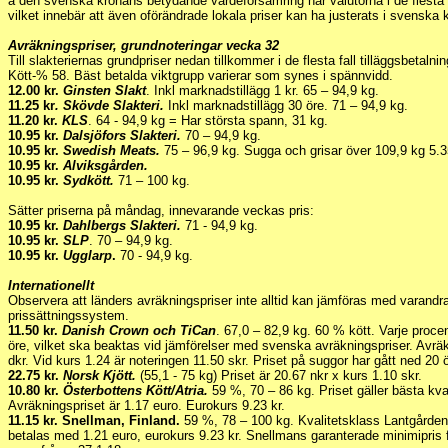
a den svenska kronans betydande värdeförsämring har valutorna i de flesta f
vilket innebär att även oförändrade lokala priser kan ha justerats i svenska 
Avräkningspriser, grundnoteringar vecka 32
Till slakteriernas grundpriser nedan tillkommer i de flesta fall tilläggsbetal
Kött-% 58. Bäst betalda viktgrupp varierar som synes i spännvidd.
12.00 kr.
Ginsten Slakt
. Inkl marknadstillägg 1 kr. 65 – 94,9 kg.
11.25 kr
. Skövde Slakteri.
Inkl marknadstillägg 30 öre. 71 – 94,9 kg.
11.20 kr.
KLS
. 64 - 94,9 kg = Har största spann, 31 kg.
10.95 kr.
Dalsjöfors Slakteri.
70 – 94,9 kg.
10.95 kr.
Swedish Meats.
75 – 96,9 kg. Sugga och grisar över 109,9 kg 5.3
10.95 kr.
Alviksgården.
10.95 kr.
Sydkött.
71 – 100 kg.
Sätter priserna på måndag, innevarande veckas pris:
10.95 kr.
Dahlbergs Slakteri.
71 - 94,9 kg.
10.95 kr.
SLP
. 70 – 94,9 kg.
10.95 kr.
Ugglarp
.
70 - 94,9 kg.
Internationellt
Observera att länders avräkningspriser inte alltid kan jämföras med varandra
prissättningssystem.
11.50 kr.
Danish Crown och TiCan
. 67,0 – 82,9 kg. 60 % kött. Varje proc
öre, vilket ska beaktas vid jämförelser med svenska avräkningspriser. Avräk
dkr. Vid kurs 1.24 är noteringen 11.50 skr. Priset på suggor har gått ned 20 ör
22.75 kr.
Norsk Kjött.
(55,1 - 75 kg) Priset är 20.67 nkr x kurs 1.10 skr.
10.80 kr.
Österbottens Kött/Atria.
59 %, 70 – 86 kg. Priset gäller bästa kva
Avräkningspriset är 1.17 euro. Eurokurs 9.23 kr.
11.15 kr. Snellman, Finland.
59 %, 78 – 100 kg. Kvalitetsklass Lantgården
betalas med 1.21 euro, eurokurs 9.23 kr. Snellmans garanterade minimipris fram