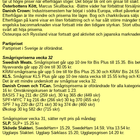
tar ut högre priser när efterfrågan stiger. Det börjar bli ont om grisar till slakt.
Österbottens Kött,
Marcus Skullbacka: -Bättre väder har förbättrat försäljn
Danish Crown:
Industrisemestern har börjat i södra Europa, vilket påverka
Efterfrågan är lite mindre och priserna lite lägre. Bog och charkkråvara säljs t
Efterfrågan på karré visar en liten förbättring och vi har sålt större mängder t
engelska baconmarknaden visar fortsatt inte den tidigare styrkan. Stort utbud
svårt att höja priserna.
Östeuropa och Ryssland visar fortsatt god aktivitet och japanska marknaden
Partipriset
Partipriset i Sverige är oförändrat.
Smågrispriserna vecka 32
Swedish Meats.
Smågrispriset går upp 10 öre för Bis Plus till 15.35. Bis b
Nyavvanda går upp 20 öre till 30.05 kr.
KRAV-smågrisarna går upp 5 öre till för Bis Plus 25.30 och KRAV Bis 24.55 
KLS.
Smågrisar KLS Plus går upp 10 öre nästa vecka till 15.55 kr/kg och KL
Det är ett mindre underskott av smågrisar vecka 32.
Danish Crown och TiCan.
Smågrispriserna är oförändrade för alla kategor
16 kr. Omräkningskursen är fortsatt 1.23.
BASIS 7 kg 211 dkr (259 skr), 30 kg 365 dkr (449 skr)
SPF+MYC 7 kg 216 dkr (266 skr) 30 kg 370 (455 skr)
SPF 7 kg 220 dkr (271 skr) 30 kg 374 dkr (460 skr)
Økologi 30 kg 582 dkr (715 skr).
Smågrispriser vecka 31, sätter nytt pris på måndag:
SLP.
SLP+ 15.25 kr.
Skövde Slakteri.
SwedeHam+ 15.29, SwedeHam 14.59, Vita 13.54 kr.
Ugglarps Slakteri. Ugglarp Särklass 15.20, Ugglarpsgrisen 14.20 kr.