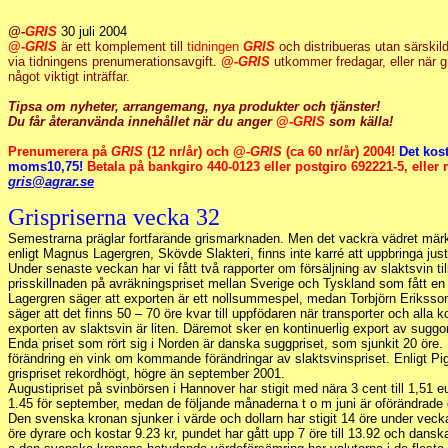
@-
GRIS
30 juli 2004
@-
GRIS
är ett komplement till
tidningen
GRIS
och distribueras utan särskil
via tidningens prenumerationsavgift.
@-
GRIS
utkommer fredagar, eller när gri
något viktigt inträffar.
Tipsa om nyheter, arrangemang, nya produkter och tjänster!
Du får återanvända innehållet när du anger
@-
GRIS
som källa!
Prenumerera på
GRIS
(12 nr/år) och @-
GRIS
(ca 60 nr/år) 2004!
Det kost
moms10,75!
Betala på bankgiro 440-0123 eller postgiro 692221-5, eller ma
gris@agrar.se
Grispriserna vecka 32
Semestrarna präglar fortfarande grismarknaden. Men det vackra vädret märks
enligt Magnus Lagergren, Skövde Slakteri, finns inte karré att uppbringa just
Under senaste veckan har vi fått två rapporter om försäljning av slaktsvin ti
prisskillnaden på avräkningspriset mellan Sverige och Tyskland som fått en
Lagergren säger att exporten är ett nollsummespel, medan Torbjörn Eriksson,
säger att det finns 50 – 70 öre kvar till uppfödaren när transporter och alla 
exporten av slaktsvin är liten. Däremot sker en kontinuerlig export av suggor
Enda priset som rört sig i Norden är danska suggpriset, som sjunkit 20 öre.
förändring en vink om kommande förändringar av slaktsvinspriset. Enligt Pi
grispriset rekordhögt, högre än september 2001.
Augustipriset på svinbörsen i Hannover har stigit med nära 3 cent till 1,51 e
1.45 för september, medan de följande månaderna t o m juni är oförändrade e
Den svenska kronan sjunker i värde och dollarn har stigit 14 öre under veckan 
öre dyrare och kostar 9.23 kr, pundet har gått upp 7 öre till 13.92 och dansk