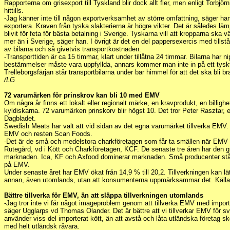
Rapporterna om grisexport till Tyskland blir dock allt fler, men enligt Torbj
hittills.
-Jag känner inte till någon exportverksamhet av större omfattning, säger ha
exportera. Kraven från tyska slakterierna är högre vikter. Det är således läm
blivit för feta för bästa betalning i Sverige. Tyskarna vill att kropparna ska 
mer än i Sverige, säger han. I övrigt är det en del pappersexercis med tillstå
av bilarna och så givetvis transportkostnaden.
-Transporttiden är ca 15 timmar, klart under tillåtna 24 timmar. Bilarna har ni
bestämmelser måste vara uppfyllda, annars kommer man inte in på ett tyskt
Trelleborgsfärjan står transportbilarna under bar himmel för att det ska bli br
/LG
72 varumärken för prinskrov kan bli 10 med EMV
Om några år finns ett lokalt eller regionalt märke, en kravprodukt, en billighet
kyldiskarna. 72 varumärken prinskorv blir högst 10. Det tror Peter Rasztar, e
Dagbladet.
Swedish Meats har valt att vid sidan av det egna varumärket tillverka EMV
EMV och resten Scan Foods.
-Det är de små och medelstora charkföretagen som får ta smällen när EMV 
Rutegård, vd i Kött och Charkföretagen, KCF. De senaste tre åren har den 
marknaden. Ica, KF och Axfood dominerar marknaden. Små producenter står
på EMV.
Under senaste året har EMV ökat från 14,9 % till 20,2. Tillverkningen kan lätt f
annan, även utomlands, utan att konsumenterna uppmärksammar det. Käll
Bättre tillverka för EMV, än att släppa tillverkningen utomlands
-Jag tror inte vi får något imageproblem genom att tillverka EMV med import
säger Ugglarps vd Thomas Olander. Det är bättre att vi tillverkar EMV för 
använder viss del importerat kött, än att avstå och låta utländska företag sk
med helt utländsk råvara.