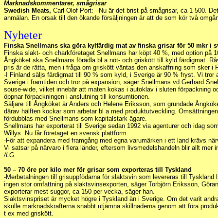
Marknadskommentarer, smågrisar
Swedish Meats,
Carl-Olof Port: –Nu är det brist på smågrisar, ca 1 500. Det
anmälan. En orsak till den ökande försäljningen är att de som kör två omgån
Nyheter
Finska Snellmans ska göra kylfärdig mat av finska grisar för 50 mkr i
Finska slakt- och charkföretaget Snellmans har köpt 40 %, med option på 1
Ångköket ska Snellmans förädla bl a nöt- och griskött till kyld färdigmat. R
pris är de rätta, men i fråga om griskött väntas den anskaffning som sker i 
-I Finland säljs färdigmat till 90 % som kyld, i Sverige är 90 % fryst. Vi tror 
Sverige i framtiden och tror på expansion, säger Snellmans vd Gerhard Snell
souse-wide, vilket innebär att maten kokas i autoklav i sluten förpackning
öppnar förpackningen i anslutning till konsumtionen.
Säljare till Ångköket är Anders och Helene Eriksson, som grundade Ångköket
därav hälften kockar som arbetar bl a med produktutveckling. Omsättningen
fördubblas med Snellmans som kapitalstark ägare.
Snellmans har exporterat till Sverige sedan 1992 via agenturer och idag
Willys. Nu får företaget en svensk plattform.
-För att expandera med framgång med egna varumärken i ett land krävs när
Vi satsar på närvaro i flera länder, eftersom livsmedelshandeln blir allt mer 
/LG
50 – 70 öre per kilo mer för grisar som exporteras till Tyskland
-Merbetalningen till grisuppfödarna för slaktsvin som levereras till Tyskland 
ingen stor omfattning på slaktsvinsexporten, säger Torbjörn Eriksson, Göran 
exporterar mest suggor, ca 150 per vecka, säger han.
Slaktsvinspriset är mycket högre i Tyskland än i Sverige. Om det varit andra
skulle marknadskrafterna snabbt utjämna skillnaderna genom att föra produk
t ex med griskött.