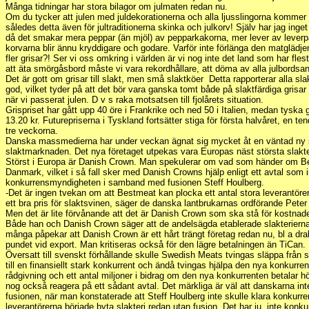
Många tidningar har stora bilagor om julmaten redan nu.
Om du tycker att julen med juldekorationerna och alla ljusslingorna kommer all
således detta även för jultraditionerna skinka och julkorv! Själv har jag inget 
då det smakar mera peppar (än mjöl) av pepparkakorna, mer lever av leverp
korvarna blir ännu kryddigare och godare. Varför inte förlänga den matglädje
fler grisar?! Ser vi oss omkring i världen är vi nog inte det land som har fles
att äta smörgåsbord måste vi vara rekordhållare, att döma av alla julbordsa
Det är gott om grisar till slakt, men små slaktköer Detta rapporterar alla sla
god, vilket tyder på att det bör vara ganska tomt både på slaktfärdiga grisar 
när vi passerat julen. D v s raka motsatsen till fjolårets situation.
Grispriset har gått upp 40 öre i Frankrike och ned 50 i Italien, medan tyska gr
13.20 kr. Futurepriserna i Tyskland fortsätter stiga för första halvåret, en 
tre veckorna.
Danska massmedierna har under veckan ägnat sig mycket åt en väntad ny 
slaktmarknaden. Det nya företaget utpekas vara Europas näst största slakt
Störst i Europa är Danish Crown. Man spekulerar om vad som händer om Best
Danmark, vilket i så fall sker med Danish Crowns hjälp enligt ett avtal som
konkurrensmyndigheten i samband med fusionen Steff Houlberg.
-Det är ingen tvekan om att Bestmeat kan plocka ett antal stora leverantörer
ett bra pris för slaktsvinen, säger de danska lantbrukarnas ordförande Peter
Men det är lite förvånande att det är Danish Crown som ska stå för kostnade
Både han och Danish Crown säger att de andelsägda etablerade slakterierna 
många påpekar att Danish Crown är ett hårt trängt företag redan nu, bl a dr
pundet vid export. Man kritiseras också för den lägre betalningen än TiCan.
Översatt till svenskt förhållande skulle Swedish Meats tvingas släppa från si
till en finansiellt stark konkurrent och ändå tvingas hjälpa den nya konkurre
rådgivning och ett antal miljoner i bidrag om den nya konkurrenten betalar hö
nog också reagera på ett sådant avtal. Det märkliga är väl att danskarna i
fusionen, när man konstaterade att Steff Houlberg inte skulle klara konku
leverantörerna började byta slakteri redan utan fusion. Det har ju inte kon