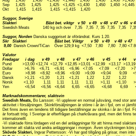
Aug 1,430 1,430 <1,430 <1,440 1,450 1,450 1,450 >1,45
Sep 1,425 1,425 1,425 <1,425 <1,430 1,450 1,450 >1,44
Okt 1,415 1,415 1,415 <1,415 1,420
Suggor, Sverige
Slakteri Bäst bet. viktgr v 50 v 49 v 48 v 47 v 46 v 45
Swedish Meats 140 kg och över 7,35 7,35 7, 35 7,35 7,35 7,35
Suggor, Norden
Danska suggpriset är oförändrat. Kurs 1.20.
Skr Slakteri Bäst bet. Viktgr v 50 v 49 v 48 v 47 v
9,00
Danish Crown/TiCan Över 129,9 kg <7,50 7,80 7,80 7,80 <7.8
Valutor
Fredagar i dag v 49 v 48 v 47 v 46 v 45 v 44 
Pund >13,00 <12,74 <12,79 <12,85 >13,01 <12,99 <13,17 >13,19
Dollar >6,76 <6,71 <6,91 <6,96 <7,05 <7,09 <7,20 >
Euro >8,98 <8,92 <8,96 <9,00 >9,09 <9,04 9,09 <9
Dansk >1,21 <1,20 1,21 <1,21 1,22 1,22 1,22
Norsk <1,10 1,11 1,11 1,11 1,11 >1,11 <1,10 
Yen <6,54 <6,56 <6,64 6,65 <6,65 <6,68 6,69 <
Marknadskommentarer, slaktsvin
Swedish Meats,
Bo Larsson: -Vi upplever en normal julsväng, med stor an
aktivitet i försäljningen. Skinkförsäljningen är större i år än i fjol, om vi jämf
Det finns även en tendens till tidigare beställningar av skinka i år än i fjol. 
är fortsatt trög. I Sverige är efterfrågan på charkråvara god, men det finns t
internationellt.
-Vi slaktade förra lördagen vid en del anläggningar för att hinna med slakta
kommer att slakta vid andra anläggningar i morgon. Även styckningen körs p
Skövde Slakteri,
Ingvar Pettersson: -Vi har god tillgång på grisar, men int