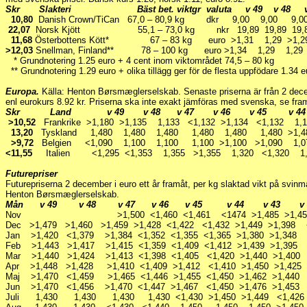
Skr Slakteri Bäst bet. viktgr valuta v 49 v 48 
10,80
Danish Crown/TiCan 67,0 – 80,9 kg dkr 9,00 9,00 9,
22,07
Norsk Kjött 55,1 – 73,0 kg nkr 19,89 19,89 19,8
11,68
Österbottens Kött* 67 – 83 kg euro >1,31 1,29 >1
>12,03
Snellman, Finland** 78 – 100 kg euro >1,34 1,29 1
* Grundnotering 1.25 euro + 4 cent inom viktområdet 74,5 – 80 kg
** Grundnotering 1.29 euro + olika tillägg ger för de flesta uppfödare 1.34 e
Europa.
Källa: Henton Børsmæglerselskab. Senaste priserna är från 2 dece
enl eurokurs 8.92 kr. Priserna ska inte exakt jämföras med svenska, se framf
Skr Land v 49 v 48 v 47 v 46 v 45 v 4
>10,52
Frankrike >1,180 >1,135 1,133 <1,132 >1,134 <1,132 1,1
13,20
Tyskland 1,480 1,480 1,480 1,480 1,480 1,480 >1,
>9,72
Belgien <1,090 1,100 1,100 1,100 >1,100 >1,090 1
<11,55
Italien <1,295 <1,353 1,355 >1,355 1,320 <1,320
Futurepriser
Futurepriserna 2 december i euro ett år framåt, per kg slaktad vikt på svin
Henton Børsmæglerselskab.
Mån v 49 v 48 v 47 v 46 v 45 v 44 v 43 v
Nov >1,500 <1,460 <1,461 <1474 >1,485 >1,45
Dec >1,479 >1,460 >1,459 >1,428 <1,422 <1,432 >1,449 >1,398
Jan >1,420 <1,379 >1,384 <1,352 <1,355 <1,365 >1,380 >1,348
Feb >1,443 >1,417 >1,415 <1,359 <1,409 <1,412 >1,439 >1,39
Mar >1,440 >1,424 >1,413 <1,398 <1,405 <1,420 >1,440 >1,4
Apr >1,448 >1,428 >1,410 <1,409 >1,412 <1,410 >1,450 >1,42
Maj >1,470 <1,459 >1,465 <1,446 >1,455 <1,450 >1,462 >1,44
Jun >1,470 <1,456 >1,470 <1,447 >1,467 <1,450 >1,476 >1,45
Juli 1,430 1,430 1,430 1,430 <1,430 >1,450 >1,449 <1,