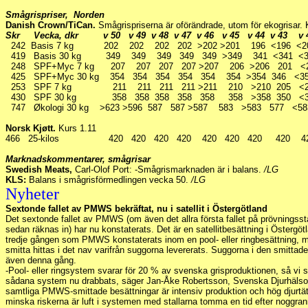
Smågrispriser, Norden
Danish Crown/TiCan.
Smågrispriserna är oförändrade, utom för ekogrisar. 
Skr Vecka, dkr v 50 v 49 v 48 v 47 v 46 v 45 v 44 v 43 v
242
Basis 7 kg 202 202 202 202 >202 >201 196 <196 <2
419 Basis 30 kg 349 349 349 349 349 >349 341 <341 <3
248 SPF+Myc 7 kg 207 207 207 207 >207 206 >206 201 <
425 SPF+Myc 30 kg 354 354 354 354 354 354 >354 346 <3
253 SPF 7 kg 211 211 211 211 >211 210 >210 205 <2
430 SPF 30 kg 358 358 358 358 358 358 >358 350 <3
747 Økologi 30 kg >623 >596 587 587 >587 583 >583 577 <58
Norsk Kjøtt.
Kurs 1.11
466 25-kilos 420 420 420 420 420 420 420 420 4
Marknadskommentarer, smågrisar
Swedish Meats,
Carl-Olof Port: -Smågrismarknaden är i balans.
/LG
KLS:
Balans i smågrisförmedlingen vecka 50.
/LG
Nyheter
Sextonde fallet av PMWS bekräftat, nu i satellit i Östergötland
Det sextonde fallet av PMWS (om även det allra första fallet på prövningsst
sedan räknas in) har nu konstaterats. Det är en satellitbesättning i Östergö
tredje gången som PMWS konstaterats inom en pool- eller ringbesättning, m
smitta hittas i det nav varifrån suggorna levererats. Suggorna i den smittade s
även denna gång.
-Pool- eller ringsystem svarar för 20 % av svenska grisproduktionen, så vi se
sådana system nu drabbats, säger Jan-Åke Robertsson, Svenska Djurhäl
samtliga PMWS-smittade besättningar är intensiv produktion och hög djurtä
minska riskerna är luft i systemen med stallarna tomma en tid efter noggrann