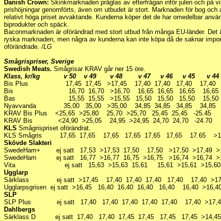
Danish Crown:
Skinkmarknaden präglas av efterfrågan inför julen och på v
prishöjningar genomförts, även om utbudet är stort. Marknaden för bog och 
relativt höga priset avvaktande. Kunderna köper det de har omedelbar anvä
biprodukter och späck.
Baconmarknaden är oförändrad med stort utbud från många EU-länder. Det är 
ryska marknaden, men några av kunderna kan inte köpa då de saknar import
oförändrade.
/LG
Smågrispriser, Sverige
Swedish Meats.
Smågrisar KRAV går ner 15 öre.
Klass, kr/kg v 50 v 49 v 48 v 47 v 46 v 45 v 
Bis Plus 17,45 17,45 >17,45 17,40 17,40 17,40 17,40 >
Bis 16,70 16,70 >16,70 16,65 16,65 16,65 16,65 
Bas 15,55 15,55 >15,55 15,50 15,50 15,50 15,50 
Nyavvanda 35,00 35,00 >35,00 34,85 34,85 34,85 34,85 
KRAV Bis Plus <25,65 >25,80 25,70 >25,70 25,45 25,45 -25.4
KRAV Bis <24,90 >25,05 24,95 >24,95 24,70 24,70 -24.70 
KLS
Smågrispriset oförändrat.
KLS Smågris 17,65 17,65 17,65 17,65 17,65 17,65 17.65 >
Skövde Slakteri
SwedeHam+ ej satt 17,53 >17,53 17,50 17,50 >17,50 >17,49 >
SwedeHam ej satt 16,77 >16,77 16,75 >16,75 >16,74 >16,74 >
Vita ej satt 15,63 >15,63 15,61 15,61 >15,61 >15,60 >
Ugglarp
Särklass ej satt >17,45 17,40 17,40 17,40 17,40 17,40 >1
Ugglarpsgrisen ej satt >16,45 16,40 16,40 16,40 16,40 16,40 >16,
SLP
SLP Plus ej satt 17,40 17,40 17,40 17,40 17,40 17,40 >17,
Dahlbergs
Särklass D ej satt 17,40 17,40 17,45 17,45 17,45 17,45 >14,