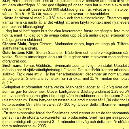
SLP,
Peter Johansson: -Det är full julrusch och vi behöver åter sätta in ytte
att klara efterfrågan. Vi har god tillgång på grisar, men har kunnat slakta och 
-Vi är nu nära att passera 300 000 slaktade grisar i år, vilket är en milstolp
väntas öka 5 – 6 % i år, varav grisslakten svarar för huvuddelen.
-Nästa år räknar vi med 2 – 3 % slakt- och försäljningsökning. Eftersom upp
väntas minska nästa år, är det viktigt att även knyta kontakt med nya lever
som bekant tillbakagång!
-I dag har vi haft öppet hus för våra leverantörer, första omgången. Inte min
fick ta emot 75 idag och de övriga delas upp på två andra dagar, eftersom d
många genom slakteriet.
Ginsten Slakt,
Roger Olsson: -Marknaden är bra, inget att klaga på. Tillförse
slaktvikterna ändrats.
Österbottens Kött,
Stefan Saaristo: -Både övre och undre viktsgränsen sänk
vecka. Största utmaningen är nu att få in grisar som motsvarar marknadens
oförändrat god.
Snellmans,
Tomas Gäddnäs: -Svinmarknaden är livlig men stabil. Utbudet är
måndag har vi självständighetsdag i Finland. Det blir därför kortare arbetsve
slaktkö. Tack vare att vi i år har fler arbetsdagar i december än normalt, vän
än tidigare år. Snellmans svinslakt har i år ökat med 11 %, medan den total
är 2 %.
-Svinpriset är oförändrat nästa vecka. Marknadstillägget är +2 c/kg över det 
somras gav för december. Utöver Lantgårdens Bästa-grundpriset 1,29 euro/kg
om svinanmälningarna görs i tid enligt våra instruktioner och dessutom 2 c/kg
utlastningsrum. Detta betyder att nästan alla producenter får 1,34 c/kg för
köttprocenten 59 i viktintervallet 78 - 100 kg. Utöver detta tillkommer mängdt
svin per leverans.
-En stor ekonomisk fördel för Snellmans producenter är att de för närvarande 
per svin än de största konkurrenternas producenter. Snellman ger svinproduc
(och samtidigt ett garantipris) 3 - 4 månader i förväg och detta pris är oförä
första månaderna av 2005.