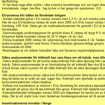
djurflyttning.
-Vi har letat noga efter smitta i våra svenska besättningar och ser ingen dramat
konstaterats, säger Jan-Åke. Jag tycker vi har grepp om sjukdomen.
/LG
EU-priserna blir bättre än förväntats tidigare
-Antalet slaktade grisar i EU väntas minska med 1,3 % i år och minska ytter
från de nya EU-länderna väntas bli stark även 2005 och EUs export väntas 
Stenberg, LRF Kött. Detta gör att marknadssituationen för griskött i EU är po
förväntades.
-Sammanvägda avräkningspriset för griskött klass E väntas bli drygt 8 % hö
Grispriset fjärde kvartalet väntas bli 14 % högre i år än i fjol.
-Första kvartalet 2005 väntas bli i prismässig nivå med kvartal 4 i år. Sed
andra kvartalet, jämfört med första. Första halvårets genomsnittliga grispri
motsvarande tid 2004.
-Brasklappen är om dollarn fortsätter falla och försämra exportmöjlighetern
Säkra analysmetoder för köttmjöl kan vara klara om ett halvår, men til
-Säkra analysmetoder för att kunna skilja köttmjöl från olika djurslag från v
halvår. Säkra analysmetoder är en förutsättning för att köttmjöl åter ska få b
också finnas säkra system för att hålla köttmjöl från de olika djurslagen åt
Kött.
-När analysmetoderna anses säkra kan EU-kommissionen fatta beslut om ell
lång tid detta tar är svårt att spå, säger hon. Köttmjöl som djurfoder är polit
konsumentreaktioner måste beaktas.
-Förbud mot kannibalism är inskrivit i EUs förordning för animaliska biprodu
bli aktuellt att grisar ska få äta köttmjöl från grisar. Köttmjöl från fjäderfä ka
-Köttmjölsförbudet förlängdes senast 2003 och tidpunkten för beslut om ev
dröja. Det är ett starkt krav inom ländernas bondeorganisationer att få anvä
Inseminationerna minskar i Norge