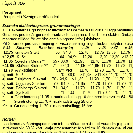
något åt.
/LG
Partipriset
Partipriset i Sverige är oförändrat.
Svenska slaktsvinspriser, grundnoteringar
Till slakteriernas grundpriser tillkommer i de flesta fall olika tilläggsbetalni
Ginstens pris ingår generellt marknadstillägg med 1 kr. I flera slakteriföretags 
marknadstillägg för att öka anmälningarna inför julslakten.
Pil
> framför pris visar höjning, < visar sänkning, inget tecken betyder oförä
V 49 Slakteri Bäst bet. viktgr kg v 49 v 48 v 47 v 4
12,75
Ginsten Slakt 65 - 94,9 12,75 12,75 12,75 12,75 12
<12,05
KLS* 64 - 94,9* 12,20 12,20 12,20 >12,20 12,
11,95
Swedish Meats** 65 - 88,9 >11,95 11,70 11,70 11,70 11
<11,85
Skövde Slakteri*** 71 – 92,9 11,95 >11,95 11,70 11,70 1
11,70
Alviksgården valfri vikt 11,70 11,70 11,70 11,70 1
ej satt
SLP 70 - 86,9 >11,95 >11,80 11,70 11,70 11
ej satt
Dalsjöfors Slakteri 70 - 94,9 >11,85 11,70 11,70 11,70 1
ej satt
Ugglarps Slakteri 70 - 94,9 >11,85 11,70 11,70 11,70 1
ej satt
Dahlbergs Slakteri 71 - 94,9 11,70 11,70 11,70 11,70 1
ej satt
Sydkött 71 - 100 11,70 11,70 11,70 11,70 1
* = Grundnotering 11.95 + marknadstillägg 10 öre inom intervallet 64 - 88
** = Grundnotering 11.70 + marknadstillägg 25 öre
*** = Grundnotering 11.70 + marknadstillägg 15 öre
Norden
Ländernas avräkningspriser kan inte jämföras exakt med varandra p g a oli
avräknas vid 60 % kött. Varje procentenhet är värd ca 10 danska öre, vilket
med svenska priser. Dansk kurs 1.20, norsk 1.11, euro 8.92.