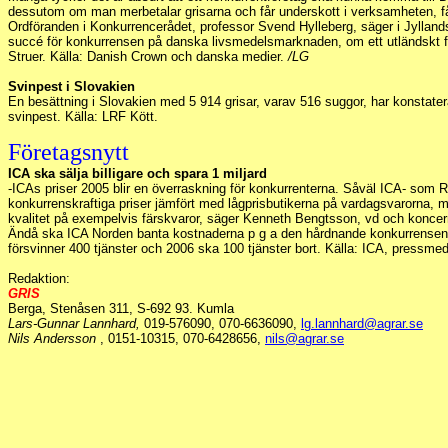
dessutom om man merbetalar grisarna och får underskott i verksamheten, f
Ordföranden i Konkurrencerådet, professor Svend Hylleberg, säger i Jyllands
succé för konkurrensen på danska livsmedelsmarknaden, om ett utländskt för
Struer. Källa: Danish Crown och danska medier.
/LG
Svinpest i Slovakien
En besättning i Slovakien med 5 914 grisar, varav 516 suggor, har konstate
svinpest. Källa: LRF Kött.
Företagsnytt
ICA ska sälja billigare och spara 1 miljard
-ICAs priser 2005 blir en överraskning för konkurrenterna. Såväl ICA- som 
konkurrenskraftiga priser jämfört med lågprisbutikerna på vardagsvarorna,
kvalitet på exempelvis färskvaror, säger Kenneth Bengtsson, vd och koncer
Ändå ska ICA Norden banta kostnaderna p g a den hårdnande konkurrensen 
försvinner 400 tjänster och 2006 ska 100 tjänster bort. Källa: ICA, pressme
Redaktion:
GRIS
Berga, Stenåsen 311, S-692 93. Kumla
Lars-Gunnar Lannhard,
019-576090, 070-6636090,
lg.lannhard@agrar.se
Nils Andersson
, 0151-10315, 070-6428656,
nils@agrar.se