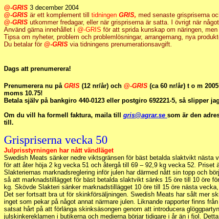
@-GRIS
3 december 2004
@-
GRIS
är ett komplement till
tidningen
GRIS,
med senaste grispriserna oc
@-
GRIS
utkommer fredagar, eller när grispriserna är satta. I övrigt när något v
Använd gärna innehållet i
@-GRIS
för att sprida kunskap om näringen, me
Tipsa om nyheter, problem och problemlösningar, arrangemang, nya produkte
Du betalar för
@-
GRIS
via tidningens prenumerationsavgift.
Dags att prenumerera!
Prenumerera nu på
GRIS
(12 nr/år) och
@-
GRIS
(ca 60 nr/år) t o m 2005
moms 10.75!
Betala själv på bankgiro 440-0123 eller postgiro 692221-5, så slipper jag
Om du vill ha formell faktura, maila till
gris@agrar.se
som är den adre
till.
Grispriserna vecka 50
Julprisstyrningen har nått vändläget
Swedish Meats sänker nedre viktsgränsen för bäst betalda slaktvikt nästa ve
för att åter höja 2 kg vecka 51 och återgå till 69 – 92,9 kg vecka 52. Priset
Slakteriernas marknadsreglering inför julen har därmed nått sin topp och bör
så att marknadstillägget för bäst betalda slaktvikt sänks 15 öre till 10 öre för
kg. Skövde Slakteri sänker marknadstillägget 10 öre till 15 öre nästa vecka
Det ser fortsatt bra ut för skinkförsäljningen. Swedish Meats har sålt mer skink
inget som pekar på något annat närmare julen. Liknande rapporter finns från
satsat hårt på att förlänga skinksäsongen genom att introducera glöggparty
julskinkereklamen i butikerna och medierna börjar tidigare i år än i fjol. Detta 