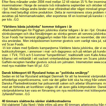
Efter flera månader under 2004 med mellan 12 till nästan 15 % fler inseminat
inseminationer i Norge de senaste två månaderna september och oktober 
i fjol. Medan många andra länder visar oförändrad eller något minskad grisp
räkna med betydligt större produktion. Detta är norrmännens stora problem n
avsättas på hemmamarknaden, eller exporteras till en kostnad på kanske i 
per kilo.
/LG
“Världens bästa julskinka” kommer tidigare i år
-
Marknadsföringen för Piggham julskinka startar tidigare i år än i fjol. Orsaken
skinksäsongen och öka försäljningen av skinka genom att servera julskinka på
Scan Foods har lanserat glöggpartyn redan från slutet av november, där skink
ska användas. Men inköpsboomen kommer givetvis som vanligt nära jul, s
vid Scan Foods.
-Vi kör vidare med fjolårets kampanjtema Världens bästa julskinka, där vi 
butiksskyltningen, i annonser i mat- och dagspress och på reklam på kundv
stan. I TV4, TV3 och 5 kommer “lumpenfilmen”, traditionellt som Kalle Anka
killarna i ett militärtält i ett vackert vinterlandskap drömmer om Scans julsk
Gaffeln-recepten handlar givetvis också om julmaten. Internetsiten www.sca
med nya matidéer fram till jul.
/LG
Dansk köttexport till Ryssland hotas av ”politiska småkryp”
Sedan en tid har Ryssland anklagat Danmark för att ha levererat växtprodu
erforderliga exportlicenserna, som när det gäller kött ska ha intyg från veter
Danska Plantedirektoratet har polisanmält saken och arbetar tillsammans 
med att förhindra att konflikten vidgas till att även gälla köttprodukter. Da
växtprodukterna kan vara en förvarning om nya restriktioner mot köttexporten
JyllandsPosten.
/LG
40 timmars slaktvecka sänker slaktkostnaderna
Vid slakteriet Tulip Nord i Vejle införs på prov 40 timmars arbetsvecka från n