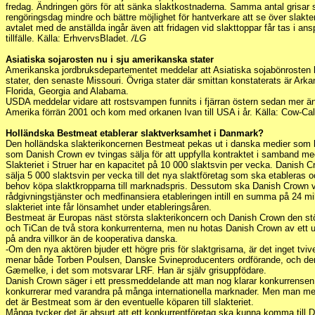
fredag. Ändringen görs för att sänka slaktkostnaderna. Samma antal grisar s
rengöringsdag mindre och bättre möjlighet för hantverkare att se över slakter
avtalet med de anställda ingår även att fridagen vid slakttoppar får tas i ansp
tillfälle. Källa: ErhvervsBladet.
/LG
Asiatiska sojarosten nu i sju amerikanska stater
Amerikanska jordbruksdepartementet meddelar att Asiatiska sojabönrosten 
stater, den senaste Missouri. Övriga stater där smittan konstaterats är Arka
Florida, Georgia and Alabama.
USDA meddelar vidare att rostsvampen funnits i fjärran östern sedan mer ä
Amerika förrän 2001 och kom med orkanen Ivan till USA i år. Källa: Cow-Ca
Holländska Bestmeat etablerar slaktverksamhet i Danmark?
Den holländska slakterikoncernen Bestmeat pekas ut i danska medier som köpa
som Danish Crown ev tvingas sälja för att uppfylla kontraktet i samband m
Slakteriet i Struer har en kapacitet på 10 000 slaktsvin per vecka. Danish 
sälja 5 000 slaktsvin per vecka till det nya slaktföretag som ska etableras o
behov köpa slaktkropparna till marknadspris. Dessutom ska Danish Crown v
rådgivningstjänster och medfinansiera etableringen intill en summa på 24 mil
slakteriet inte får lönsamhet under etableringsåren.
Bestmeat är Europas näst största slakterikoncern och Danish Crown den st
och TiCan de två stora konkurrenterna, men nu hotas Danish Crown av ett u
på andra villkor än de kooperativa danska.
-Om den nya aktören bjuder ett högre pris för slaktgrisarna, är det inget tvive
menar både Torben Poulsen, Danske Svineproducenters ordförande, och d
Gæmelke, i det som motsvarar LRF. Han är själv grisuppfödare.
Danish Crown säger i ett pressmeddelande att man nog klarar konkurrense
konkurrerar med varandra på många internationella marknader. Men man medg
det är Bestmeat som är den eventuelle köparen till slakteriet.
Många tycker det är absurt att ett konkurrentföretag ska kunna komma till 