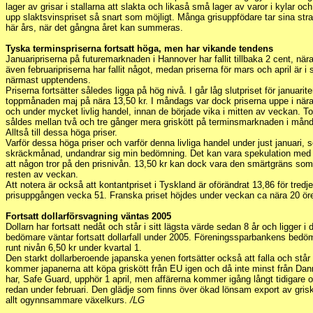
lager av grisar i stallarna att slakta och likaså små lager av varor i kylar och 
upp slaktsvinspriset så snart som möjligt. Många grisuppfödare tar sina str
här års, när det gångna året kan summeras.
Tyska terminspriserna fortsatt höga, men har vikande tendens
Januaripriserna på futuremarknaden i Hannover har fallit tillbaka 2 cent, n
även februaripriserna har fallit något, medan priserna för mars och april är i 
närmast upptendens.
Priserna fortsätter således ligga på hög nivå. I går låg slutpriset för januar
toppmånaden maj på nära 13,50 kr. I måndags var dock priserna uppe i nära 
och under mycket livlig handel, innan de började vika i mitten av veckan. To
såldes mellan två och tre gånger mera griskött på terminsmarknaden i månd
Alltså till dessa höga priser.
Varför dessa höga priser och varför denna livliga handel under just januari,
skräckmånad, undandrar sig min bedömning. Det kan vara spekulation med i
att någon tror på den prisnivån. 13,50 kr kan dock vara den smärtgräns som 
resten av veckan.
Att notera är också att kontantpriset i Tyskland är oförändrat 13,86 för tredje
prisuppgången vecka 51. Franska priset höjdes under veckan ca nära 20 ör
Fortsatt dollarförsvagning väntas 2005
Dollarn har fortsatt nedåt och står i sitt lägsta värde sedan 8 år och ligger i 
bedömare väntar fortsatt dollarfall under 2005. Föreningssparbankens bedömn
runt nivån 6,50 kr under kvartal 1.
Den starkt dollarberoende japanska yenen fortsätter också att falla och står
kommer japanerna att köpa griskött från EU igen och då inte minst från Da
har, Safe Guard, upphör 1 april, men affärerna kommer igång långt tidigare o
redan under februari. Den glädje som finns över ökad lönsam export av grisk
allt ogynnsammare växelkurs.
/LG