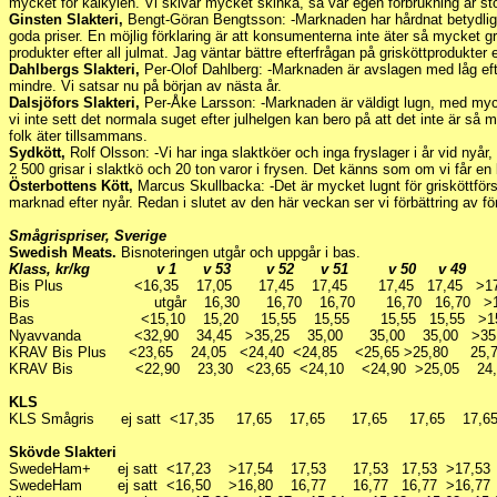
mycket för kalkylen. Vi skivar mycket skinka, så vår egen förbrukning är sto
Ginsten Slakteri,
Bengt-Göran Bengtsson: -Marknaden har hårdnat betydligt 
goda priser. En möjlig förklaring är att konsumenterna inte äter så mycket gri
produkter efter all julmat. Jag väntar bättre efterfrågan på grisköttprodukter e
Dahlbergs Slakteri,
Per-Olof Dahlberg: -Marknaden är avslagen med låg eft
mindre. Vi satsar nu på början av nästa år.
Dalsjöfors Slakteri,
Per-Åke Larsson: -Marknaden är väldigt lugn, med mycke
vi inte sett det normala suget efter julhelgen kan bero på att det inte är så
folk äter tillsammans.
Sydkött,
Rolf Olsson: -Vi har inga slaktköer och inga fryslager i år vid nyår, 
2 500 grisar i slaktkö och 20 ton varor i frysen. Det känns som om vi får en 
Österbottens Kött,
Marcus Skullbacka: -Det är mycket lugnt för grisköttförs
marknad efter nyår. Redan i slutet av den här veckan ser vi förbättring av f
Smågrispriser, Sverige
Swedish Meats.
Bisnoteringen utgår och uppgår i bas.
Klass, kr/kg v 1 v 53 v 52 v 51 v 50 v 49 v
Bis Plus <16,35 17,05 17,45 17,45 17,45 17,45 >17,4
Bis utgår 16,30 16,70 16,70 16,70 16,70 >16,7
Bas <15,10 15,20 15,55 15,55 15,55 15,55 >15,5
Nyavvanda <32,90 34,45 >35,25 35,00 35,00 35,00 >35,
KRAV Bis Plus <23,65 24,05 <24,40 <24,85 <25,65 >25,80 25,
KRAV Bis <22,90 23,30 <23,65 <24,10 <24,90 >25,05 24
KLS
KLS Smågris ej satt <17,35 17,65 17,65 17,65 17,65 17,65
Skövde Slakteri
SwedeHam+ ej satt <17,23 >17,54 17,53 17,53 17,53 >17,53
SwedeHam ej satt <16,50 >16,80 16,77 16,77 16,77 >16,77 