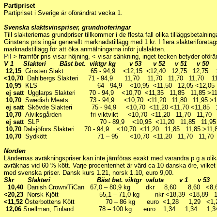
Partipriset
Partipriset i Sverige är oförändrat vecka 1.
Svenska slaktsvinspriser, grundnoteringar
Till slakteriernas grundpriser tillkommer i de flesta fall olika tilläggsbetalni
Ginstens pris ingår generellt marknadstillägg med 1 kr. I flera slakteriföretags 
marknadstillägg för att öka anmälningarna inför julslakten.
Pil
> framför pris visar höjning, < visar sänkning, inget tecken betyder oförä
V 1 Slakteri Bäst bet. viktgr kg v 53 v 52 v 51 v 5
12,15
Ginsten Slakt 65 - 94,9 <12,15 <12,40 12,75 12,75 1
<10,70
Dahlbergs Slakteri 71 - 94,9 11,70 11,70 11,70 11,70 11
10,95
KLS 64 - 94,9 <10,95 <11,50 12,05 <12,05 12
ej satt
Ugglarps Slakteri 70 - 94,9 <10,70 <11,35 11,85 11,85 >1
10,70
Swedish Meats 73 - 94,9 <10,70 <11,20 11,80 11,95 >
ej satt
Skövde Slakteri 75 - 94,9 <10,70 <11,20 <11,70 <11,85 
10,70
Alviksgården fri viktvikt <10,70 <11,20 11,70 11,70
ej satt
SLP 70 - 89,9 <10,95 <11,20 11,85 11,95 >11
10,70
Dalsjöfors Slakteri 70 - 94,9 <10,70 <11,20 11,85 11,85 >
10,70
Sydkött 71 – 95 <10,70 <11,20 11,70 11,70 1
Norden
Ländernas avräkningspriser kan inte jämföras exakt med varandra p g a oli
avräknas vid 60 % kött. Varje procentenhet är värd ca 10 danska öre, vilket
med svenska priser. Dansk kurs 1.21, norsk 1.10, euro 9,00.
Skr Slakteri Bäst bet. viktgr valuta v 1 v 53 v
10,40
Danish Crown/TiCan 67,0 – 80,9 kg dkr 8,60 8,60 <8
<20,23
Norsk Kjött 55,1 – 71,0 kg nkr <18,39 <18,89 19,
<11,52
Österbottens Kött 70 – 86 kg euro <1,28 1,29 <1,
12,06
Snellman, Finland 78 – 100 kg euro 1,34 1,34 1,