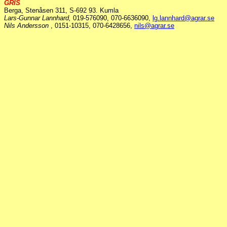
GRIS
Berga, Stenåsen 311, S-692 93. Kumla
Lars-Gunnar Lannhard,
019-576090, 070-6636090,
lg.lannhard@agrar.se
Nils Andersson
, 0151-10315, 070-6428656,
nils@agrar.se