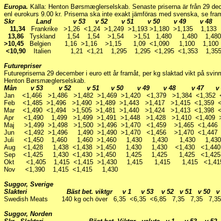
Europa.
Källa: Henton Børsmæglerselskab. Senaste priserna är från 29 dec
enl eurokurs 9.00 kr. Priserna ska inte exakt jämföras med svenska, se framf
Skr Land v 53 v 52 v 51 v 50 v 49 v 48 
11,34
Frankrike >1,26 <1,24 >1,249 >1,193 >1,180 >1,135 1,1
13,86
Tyskland 1,54 1,54 >1,54 >1,51 1,480 1,480 1,4
>10,45
Belgien 1,16 >1,16 >1,15 1,09 <1,090 1,100 1,100
<10,90
Italien 1,21 <1,21 1,295 1,295 <1,295 <1,353 1,35
Futurepriser
Futurepriserna 29 december i euro ett år framåt, per kg slaktad vikt på svi
Henton Børsmæglerselskab.
Mån v 53 v 52 v 51 v 50 v 49 v 48 v 47 v
Jan <1,466 >1,486 >1,482 >1,469 >1,420 <1,379 >1,384 <1,352 <
Feb <1,485 >1,496 >1,490 >1,489 >1,443 >1,417 >1,415 <1,359 
Mar <1,490 <1,494 >1,505 >1,481 >1,440 >1,424 >1,413 <1,398 
Apr <1,490 1,499 >1,499 >1,491 >1,448 >1,428 >1,410 <1,409 
Maj >1,499 >1,498 >1,500 >1,496 >1,470 <1,459 >1,465 <1,446
Jun <1,492 >1,496 1,490 >1,490 >1,470 <1,456 >1,470 <1,447
Juli <1,450 1,460 1,460 >1,460 1,430 1,430 1,430 1,430 
Aug <1,428 1,438 <1,438 >1,450 1,430 1,430 <1,430 <1,44
Sep <1,425 1,430 <1,430 >1,450 1,425 1,425 1,425 <1,425
Okt <1,405 1,415 <1,415 >1,430 1,415 1,415 1,415 <1,4
Nov <1,390 1,415 <1,415 1,430
Suggor, Sverige
Slakteri Bäst bet. viktgr v 1 v 53 v 52 v 51 v 50 v 4
Swedish Meats 140 kg och över 6,35 <6,35 <6,85 7,35 7,35 7,35 
Suggor, Norden