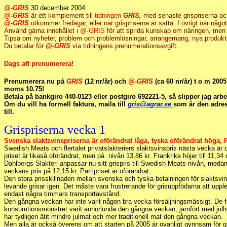
@-GRIS
30 december 2004
@-
GRIS
är ett komplement till
tidningen
GRIS,
med senaste grispriserna oc
@-
GRIS
utkommer fredagar, eller när grispriserna är satta. I övrigt när något v
Använd gärna innehållet i
@-GRIS
för att sprida kunskap om näringen, me
Tipsa om nyheter, problem och problemlösningar, arrangemang, nya produkte
Du betalar för
@-
GRIS
via tidningens prenumerationsavgift.
Dags att prenumerera!
Prenumerera nu på
GRIS
(12 nr/år) och
@-
GRIS
(ca 60 nr/år) t o m 2005
moms 10.75!
Betala på bankgiro 440-0123 eller postgiro 692221-5, så slipper jag arbe
Om du vill ha formell faktura, maila till
gris@agrar.se
som är den adre
till.
Grispriserna vecka 1
Svenska slaktsvinspriserna är oförändrat låga, tyska oförändrat höga, 
Swedish Meats och flertalet privatslakteriers slaktsvinspris nästa vecka är 
priset är likaså oförändrat, men på nivån 13,86 kr. Frankrike höjer till 11,34 
Dahlbergs Slakteri anpassar nu sitt grispris till Swedish Meats-nivån, medan
veckans pris på 12,15 kr. Partipriset är oförändrat.
Den stora prisskillnaden mellan svenska och tyska betalningen för slaktsvi
levande grisar igen. Det måste vara frustrerande för grisuppfödarna att uppl
endast några timmars transportavstånd.
Den gångna veckan har inte varit någon bra vecka försäljningsmässigt. De f
konsumtionsmönstret varit annorlunda den gångna veckan, jämfört med jul
har tydligen ätit mindre julmat och mer traditionell mat den gångna veckan.
Men alla är också överens om att starten på 2005 är ovanligt gynnsam för