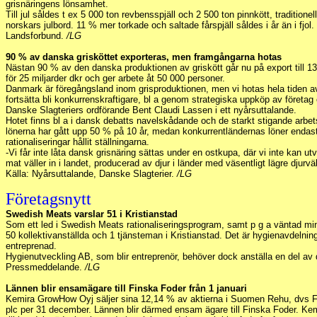
grisnäringens lönsamhet.
Till jul såldes t ex 5 000 ton revbensspjäll och 2 500 ton pinnkött, traditione
norskars julbord. 11 % mer torkade och saltade fårspjäll såldes i år än i fjol
Landsforbund.
/LG
90 % av danska grisköttet exporteras, men framgångarna hotas
Nästan 90 % av den danska produktionen av griskött går nu på export till 13
för 25 miljarder dkr och ger arbete åt 50 000 personer.
Danmark är föregångsland inom grisproduktionen, men vi hotas hela tiden a
fortsätta bli konkurrenskraftigare, bl a genom strategiska uppköp av företag
Danske Slagteriers ordförande Bent Claudi Lassen i ett nyårsuttalande.
Hotet finns bl a i dansk debatts navelskådande och de starkt stigande arbe
lönerna har gått upp 50 % på 10 år, medan konkurrentländernas löner enda
rationaliseringar hållit ställningarna.
-Vi får inte låta dansk grisnäring sättas under en ostkupa, där vi inte kan ut
mat väller in i landet, producerad av djur i länder med väsentligt lägre djurv
Källa: Nyårsuttalande, Danske Slagterier.
/LG
Företagsnytt
Swedish Meats varslar 51 i Kristianstad
Som ett led i Swedish Meats rationaliseringsprogram, samt p g a väntad mi
50 kollektivanställda och 1 tjänsteman i Kristianstad. Det är hygienavdeln
entreprenad.
Hygienutveckling AB, som blir entreprenör, behöver dock anställa en del av 
Pressmeddelande.
/LG
Lännen blir ensamägare till Finska Foder från 1 januari
Kemira GrowHow Oyj säljer sina 12,14 % av aktierna i Suomen Rehu, dvs Fi
plc per 31 december. Lännen blir därmed ensam ägare till Finska Foder. Ke