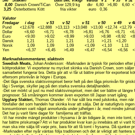
Skr Slakteri Bäst bet. Viktgr valuta v 1 v 53 v 52 
8,00
Danish Crown/TiCan Över 129,9 kg dkr 6,80 >6,80 6,60 <7
3,25
Österbottens Kött fria vikter euro 0,36
Valutor
Fredagar i dag v 53 v 52 v 51 v 50 v 49 v 
Pund <12,678 <12,888 >13,113 >13,048 >13,00 <12,74 <12,79 
Dollar <6,60 <6,71 <6,78 >6,81 >6,76 <6,71 <6
Euro <9,00 >9,02 <8,99 >9,03 >8,98 <8,92 <8,
Dansk 1,21 1,21 1,21 1,21 >1,21 <1,20 1
Norsk 1,09 1,09 1,09 <1,09 <1,10 1,11
Yen <6,37 <6,45 >6,49 <6,47 <6,54 <6,56 <
Marknadskommentarer, slaktsvin
Swedish Meats,
Johan Andersson: -Marknaden är typisk för perioden efter 
köttprodukter. Vi exporterar nu mycket skinka via Danish Crown, som säljer bl
samarbetet fungerar bra. Detta gör att vi får ut bättre priser för exporterat köt
eftersom prisnivån är högre i Europa.
-Det låga svenska slaktsvinspriset beror helt på den låga prisnivån för griskö
låg i Sverige, skyller jag på den starka svenska detaljhandeln.
-Det ser mörkt ut just nu med slaktsvinspriset, men det ser bättre ut längre 
prognoser. Så småningom kommer även exporten till Japan snart igång.
Ugglarp Slakteri,
Thomas Olander: -Vi har sålt bra med julskinka, men när j
förefaller det som handeln har skinka kvar att sälja. Det är naturligtvis inge
konsumtionen varit något annorlunda under julhelgen i år, med mindre julmat o
Det har ju varit färre dagar för familjerna att träffas.
-Vi har mindre mängd produkter i frysarna i år än tidigare år, men inte tomt,
har bättre priskurrage? Att vi har produkter kvar kan ju innebära att vi varit
man ska inte sälja till varje pris, bara för att få tomt i frysarna. Då sjunker p
-Marknaden efter nyår väntas följa traditionen och det är viktigt att hantera 