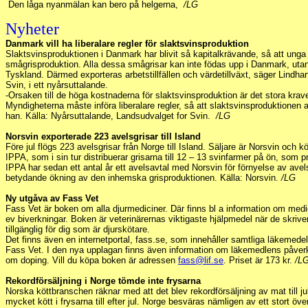
Den låga nyanmälan kan bero på helgerna,
/LG
Nyheter
Danmark vill ha liberalare regler för slaktsvinsproduktion
Slaktsvinsproduktionen i Danmark har blivit så kapitalkrävande, så att unga l
smågrisproduktion. Alla dessa smågrisar kan inte födas upp i Danmark, utan e
Tyskland. Därmed exporteras arbetstillfällen och värdetillväxt, säger Lindha
Svin, i ett nyårsuttalande.
-Orsaken till de höga kostnaderna för slaktsvinsproduktion är det stora krav
Myndigheterna måste införa liberalare regler, så att slaktsvinsproduktionen 
han. Källa: Nyårsuttalande, Landsudvalget for Svin.
/LG
Norsvin exporterade 223 avelsgrisar till Island
Före jul flögs 223 avelsgrisar från Norge till Island. Säljare är Norsvin och 
IPPA, som i sin tur distribuerar grisarna till 12 – 13 svinfarmer på ön, som p
IPPA har sedan ett antal år ett avelsavtal med Norsvin för förnyelse av avelsb
betydande ökning av den inhemska grisproduktionen. Källa: Norsvin.
/LG
Ny utgåva av Fass Vet
Fass Vet är boken om alla djurmediciner. Där finns bl a information om med
ev biverkningar. Boken är veterinärernas viktigaste hjälpmedel när de skriv
tillgänglig för dig som är djurskötare.
Det finns även en internetportal, fass.se, som innehåller samtliga läkemede
Fass Vet. I den nya upplagan finns även information om läkemedlens påverk
om doping. Vill du köpa boken är adressen
fass@lif.se
. Priset är 173 kr.
/L
Rekordförsäljning i Norge tömde inte frysarna
Norska köttbranschen räknar med att det blev rekordförsäljning av mat till jul
mycket kött i frysarna till efter jul. Norge besväras nämligen av ett stort öv