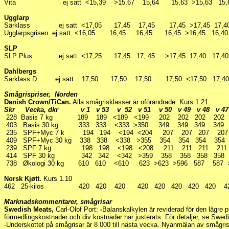
Vita ej satt <15,39 >15,67 15,64 15,63 >15,63 15,61
Ugglarp
Särklass ej satt <17,05 17,45 17,45 17,45 >17,45 17,
Ugglarpsgrisen ej satt <16,05 16,45 16,45 16,45 >16,45 16
SLP
SLP Plus ej satt <17,25 17,45 17, 45 >17,45 17,40 17,4
Dahlbergs
Särklass D ej satt 17,50 17,50 17,50 17,50 <17,50 17,4
Smågrispriser, Norden
Danish Crown/TiCan.
Alla smågrisklasser är oförändrade. Kurs 1.21.
Skr Vecka, dkr v 1 v 53 v 52 v 51 v 50 v 49 v 48 v 4
228
Basis 7 kg 189 189 <189 <199 202 202 202 202 
403 Basis 30 kg 333 333 <333 >350 349 349 349 349 
235 SPF+Myc 7 k 194 194 <194 <204 207 207 207 207
409 SPF+Myc 30 kg 338 338 <338 >355 354 354 354 35
239 SPF 7 kg 198 198 <198 <208 211 211 211 211 
414 SPF 30 kg 342 342 <342 >359 358 358 358 35
738 Økologi 30 kg 610 610 <610 623 >623 >596 587 587
Norsk Kjøtt.
Kurs 1.10
462 25-kilos 420 420 420 420 420 420 420 420 4
Marknadskommentarer, smågrisar
Swedish Meats,
Carl-Olof Port:
-
Balanskalkylen är reviderad för den lägre p
förmedlingskostnader och div kostnader har justerats. För detaljer, se Swe
-Underskottet på smågrisar är 8 000 till nästa vecka. Nyanmälan av smågrisa