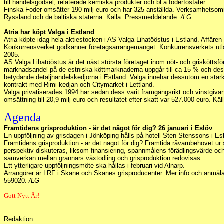
till handelsgödsel, relaterade kemiska produkter och bl a foderfosfater.
Finska Foder omsätter 190 milj euro och har 325 anställda. Verksamhetsomr
Ryssland och de baltiska staterna. Källa: Pressmeddelande.
/LG
Atria har köpt Valga i Estland
Atria köpte idag hela aktiestocken i AS Valga Lihatööstus i Estland. Affären b
Konkurrensverket godkänner företagsarrangemanget. Konkurrensverkets utlåta
2005.
AS Valga Lihatööstus är det näst största företaget inom nöt- och grisköttsfö
marknadsandel på de estniska köttmarknaderna uppgår till ca 15 % och dess
betydande detaljhandelskedjorna i Estland. Valga innehar dessutom en stark p
kontrakt med Rimi-kedjan och Citymarket i Lettland.
Valga privatiserades 1994 har sedan dess varit framgångsrikt och vinstgiv
omsättning till 20,9 milj euro och resultatet efter skatt var 527.000 euro. 
Agenda
Framtidens grisproduktion - är det något för dig? 26 januari i Eslöv
En uppföljning av grisdagen i Jönköping hålls på hotell Sten Stenssons i Es
Framtidens grisproduktion - är det något för dig? Framtida råvarubehovet ur 
perspektiv diskuteras, liksom finansiering, spannmålens förädlingsvärde oc
samverkan mellan grannars växtodling och grisproduktion redovisas.
Ett ytterligare uppföljningsmöte ska hållas i februari vid Alnarp.
Arrangörer är LRF i Skåne och Skånes grisproducenter. Mer info och anmäl
559020.
/LG
Gott Nytt År!
Redaktion: