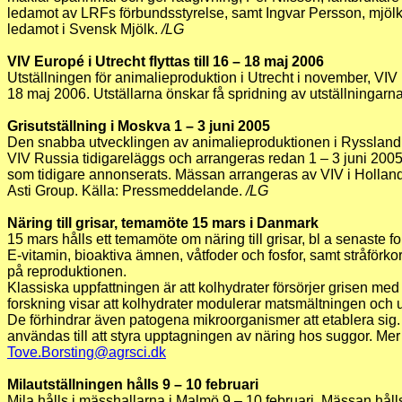
ledamot av LRFs förbundsstyrelse, samt Ingvar Persson, mjölk
ledamot i Svensk Mjölk.
/LG
VIV Europé i Utrecht flyttas till 16 – 18 maj 2006
Utställningen för animalieproduktion i Utrecht i november, VIV Eu
18 maj 2006. Utställarna önskar få spridning av utställningarn
Grisutställning i Moskva 1 – 3 juni 2005
Den snabba utvecklingen av animalieproduktionen i Ryssland j
VIV Russia tidigareläggs och arrangeras redan 1 – 3 juni 2005, i
som tidigare annonserats. Mässan arrangeras av VIV i Hollan
Asti Group. Källa: Pressmeddelande.
/LG
Näring till grisar, temamöte 15 mars i Danmark
15 mars hålls ett temamöte om näring till grisar, bl a senaste 
E-vitamin, bioaktiva ämnen, våtfoder och fosfor, samt stråförk
på reproduktionen.
Klassiska uppfattningen är att kolhydrater försörjer grisen med
forskning visar att kolhydrater modulerar matsmältningen och
De förhindrar även patogena mikroorganismer att etablera sig
användas till att styra upptagningen av näring hos suggor. Mer 
Tove.Borsting@agrsci.dk
Milautställningen hålls 9 – 10 februari
Mila hålls i mässhallarna i Malmö 9 – 10 februari. Mässan hålls