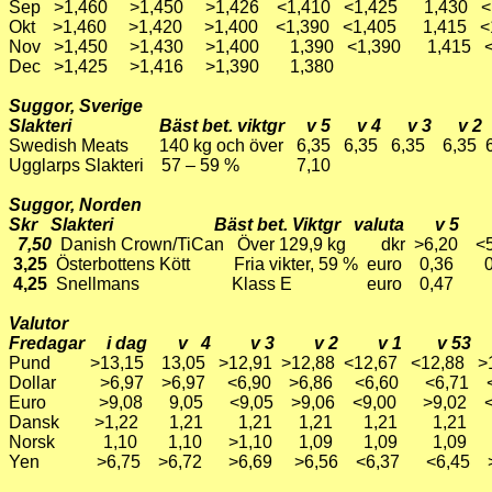
Sep >1,460 >1,450 >1,426 <1,410 <1,425 1,430 <
Okt >1,460 >1,420 >1,400 <1,390 <1,405 1,415 <
Nov >1,450 >1,430 >1,400 1,390 <1,390 1,415 
Dec >1,425 >1,416 >1,390 1,380
Suggor, Sverige
Slakteri Bäst bet. viktgr v 5 v 4 v 3 v 2
Swedish Meats 140 kg och över 6,35 6,35 6,35 6,35 
Ugglarps Slakteri 57 – 59 % 7,10
Suggor, Norden
Skr Slakteri Bäst bet. Viktgr valuta v 5
7,50
Danish Crown/TiCan Över 129,9 kg dkr >6,20 <5
3,25
Österbottens Kött Fria vikter, 59 % euro 0,36 
4,25
Snellmans Klass E euro 0,4
Valutor
Fredagar i dag v 4 v 3 v 2 v 1 v 53 
Pund >13,15 13,05 >12,91 >12,88 <12,67 <12,88 >1
Dollar >6,97 >6,97 <6,90 >6,86 <6,60 <6,71 <
Euro >9,08 9,05 <9,05 >9,06 <9,00 >9,02 <
Dansk >1,22 1,21 1,21 1,21 1,21 1,21
Norsk 1,10 1,10 >1,10 1,09 1,09 1,09 
Yen >6,75 >6,72 >6,69 >6,56 <6,37 <6,45 