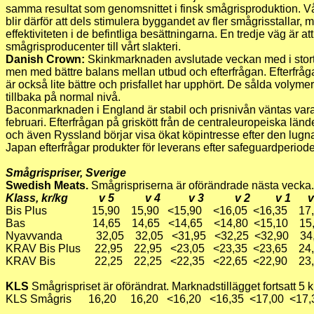
samma resultat som genomsnittet i finsk smågrisproduktion. V
blir därför att dels stimulera byggandet av fler smågrisstallar, m
effektiviteten i de befintliga besättningarna. En tredje väg är att
smågrisproducenter till vårt slakteri.
Danish Crown:
Skinkmarknaden avslutade veckan med i stort 
men med bättre balans mellan utbud och efterfrågan. Efterfrå
är också lite bättre och prisfallet har upphört. De sålda volyme
tillbaka på normal nivå.
Baconmarknaden i England är stabil och prisnivån väntas var
februari. Efterfrågan på griskött från de centraleuropeiska lände
och även Ryssland börjar visa ökat köpintresse efter den lugna t
Japan efterfrågar produkter för leverans efter safeguardperiode
Smågrispriser, Sverige
Swedish Meats.
Smågrispriserna är oförändrade nästa vecka.
Klass, kr/kg v 5 v 4 v 3 v 2 v 1 v 
Bis Plus 15,90 15,90 <15,90 <16,05 <16,35 17
Bas 14,65 14,65 <14,65 <14,80 <15,10 15,2
Nyavvanda 32,05 32,05 <31,95 <32,25 <32,90 34
KRAV Bis Plus 22,95 22,95 <23,05 <23,35 <23,65 24,
KRAV Bis 22,25 22,25 <22,35 <22,65 <22,90 23,
KLS
Smågrispriset är oförändrat. Marknadstillägget fortsatt 5 k
KLS Smågris 16,20 16,20 <16,20 <16,35 <17,00 <1