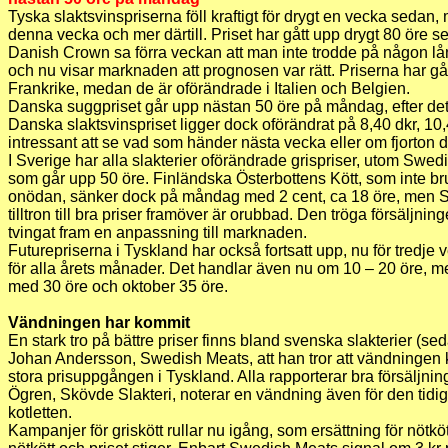
Tyska slaktsvinspriserna föll kraftigt för drygt en vecka seda
denna vecka och mer därtill. Priset har gått upp drygt 80 öre s
Danish Crown sa förra veckan att man inte trodde på någon l
och nu visar marknaden att prognosen var rätt. Priserna har gå
Frankrike, medan de är oförändrade i Italien och Belgien.
Danska suggpriset går upp nästan 50 öre på måndag, efter det t
Danska slaktsvinspriset ligger dock oförändrat på 8,40 dkr, 10,
intressant att se vad som händer nästa vecka eller om fjorton 
I Sverige har alla slakterier oförändrade grispriser, utom Swedi
som går upp 50 öre. Finländska Österbottens Kött, som inte br
onödan, sänker dock på måndag med 2 cent, ca 18 öre, men St
tilltron till bra priser framöver är orubbad. Den tröga försäljnin
tvingat fram en anpassning till marknaden.
Futurepriserna i Tyskland har också fortsatt upp, nu för tredje 
för alla årets månader. Det handlar även nu om 10 – 20 öre, me
med 30 öre och oktober 35 öre.
Vändningen har kommit
En stark tro på bättre priser finns bland svenska slakterier (s
Johan Andersson, Swedish Meats, att han tror att vändningen
stora prisuppgången i Tyskland. Alla rapporterar bra försäljni
Ögren, Skövde Slakteri, noterar en vändning även för den tidig
kotletten.
Kampanjer för griskött rullar nu igång, som ersättning för nötkött