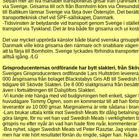
Sedan mer än två månader transporteras grisar från Danmark t
via Sverige. Grisarna till och från Bornholm körs via Öresundsb
till Baltikum lämnar Sverige via färja över Östersjön. Det berät
transportteknisk chef vid SPF-sällskapet, Danmark.
-Tidsvinsten är betydande vid transport genom Sverige i stället 
transport via Tyskland. Det är bra både för grisarna och ur ko
Det var mycket upprörda känslor både bland svenska grisuppfö
Danmark ville köra grisarna den närmare och snabbare vägen g
att ta färja till Bornholm. Sverige lyckades förhindra transporte
alltså igång.
/LG
Grisproducenternas ordförande har bytt slakteri, från Skö
Sveriges Grisproducenters ordförande Lars Hultström levererar
000 årsgrisarna från bolaget Blackstabys Gris AB till Swedish
tidigare till Skövde Slakteri. De 8 000 slaktgrisarna från besät
även i fortsättningen till Dalsjöfors Slakteri.
-Vi kunde inte hänga med vid budgivningen helt enkelt, säger
huvudägare Tommy Ögren, som en kommentar till att han förlo
leverantör av 10 000 grisar. Marginalerna är inte sådana i bra
-Lars brukar uttala kritik mot Swedish Meats för dålig betalni
göra längre, för nu vet han vad Swedish Meats i verkligheten 
grispris nu efter nyår än vad han hade före nyår, kommentera
-Bra nyhet, säger Swedish Meats vd Peter Rasztar. Jag visste a
men har inte hört resultatet förrän du ringde, säger han. Några 