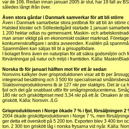
var de 106. Redan innan januari 2005 är slut, har 19 fall av BS
således långt ifrån över.
Även stora gårdar i Danmark samverkar för att bli större
Även i Danmark samarbetar stora jordbruk för att bli än större 
Halsted kloster och Söllestedgård startade 1 januari samarbete
1 200 hektar odlas nu gemensamt. Maskin- och arbetskostnader
man anser viktigt på en ekonomiskt osäker marknad. Företaget
konkurrenskraftigare i andra avseenden. Kvalitén på spannmå
Spannmålen kan säljas till bl a grisuppfödare.
I bolaget finns även en naturplan för att säkra godsmiljön och 
förväntningar på natur och miljö i framtiden. Källa: MaskinBla
Norska tb för januari hälften mot för ett år sedan
Norsvins kalkyler över grisproduktionen visar att tb per årssugg
integrerad besättning och 3 500 för specialiserad småbrisbesä
Slaktsvinsproduktionens tb är 127 nkr per slaktgris. Det är ca h
fjol och det går snabbast utför för smågrisproducenterna. Små
180 nkr och grisköttpriset med 3,34 nkr på ett år. Orsaken är s
griskött. Källa: Norsvin.
/LG
Grisproduktionen i Norge ökade 7 % i fjol, försäljningen 2
2004 ökade grisköttproduktionen i Norge 7 %, men försäljninge
ger detta ett överskott på 5 200 ton. Exporten blev 3 400 ton o
ton. 2 300 ton griskött låg i norska frysarna vid nyår. Källa: Nor