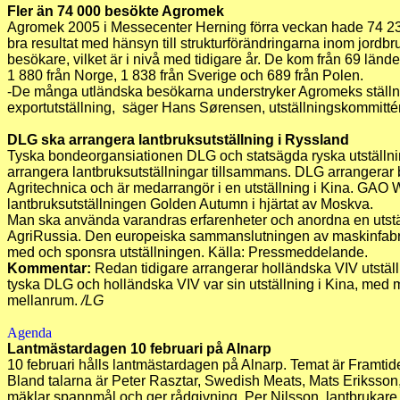
Fler än 74 000 besökte Agromek
Agromek 2005 i Messecenter Herning förra veckan hade 74 234 
bra resultat med hänsyn till strukturförändringarna inom jordbr
besökare, vilket är i nivå med tidigare år. De kom från 69 lände
1 880 från Norge, 1 838 från Sverige och 689 från Polen.
-De många utländska besökarna understryker Agromeks ställ
exportutställning, säger Hans Sørensen, utställningskommitté
DLG ska arrangera lantbruksutställning i Ryssland
Tyska bondeorgansiationen DLG och statsägda ryska utställ
arrangera lantbruksutställningar tillsammans. DLG arrangerar 
Agritechnica och är medarrangör i en utställning i Kina. GAO
lantbruksutställningen Golden Autumn i hjärtat av Moskva.
Man ska använda varandras erfarenheter och anordna en uts
AgriRussia. Den europeiska sammanslutningen av maskinfabr
med och sponsra utställningen. Källa: Pressmeddelande.
Kommentar:
Redan tidigare arrangerar holländska VIV utställni
tyska DLG och holländska VIV var sin utställning i Kina, med 
mellanrum.
/LG
Agenda
Lantmästardagen 10 februari på Alnarp
10 februari hålls lantmästardagen på Alnarp. Temat är Framtid
Bland talarna är Peter Rasztar, Swedish Meats, Mats Eriksson
mäklar spannmål och ger rådgivning, Per Nilsson, lantbrukare