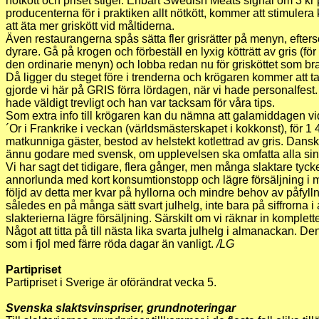
nötkött och priset stiger. Enbart Swedish Meats signal om 3 kr pe
producenterna för i praktiken allt nötkött, kommer att stimule
att äta mer griskött vid måltiderna.
Även restaurangerna spås sätta fler grisrätter på menyn, efters
dyrare. Gå på krogen och förbeställ en lyxig kötträtt av gris (fö
den ordinarie menyn) och lobba redan nu för grisköttet som b
Då ligger du steget före i trenderna och krögaren kommer att tac
gjorde vi här på GRIS förra lördagen, när vi hade personalfest
hade väldigt trevligt och han var tacksam för våra tips.
Som extra info till krögaren kan du nämna att galamiddagen v
´Or i Frankrike i veckan (världsmästerskapet i kokkonst), för 
matkunniga gäster, bestod av helstekt kotlettrad av gris. Dansk,
ännu godare med svensk, om upplevelsen ska omfatta alla s
Vi har sagt det tidigare, flera gånger, men många slaktare tycke
annorlunda med kort konsumtionstopp och lägre försäljning i
följd av detta mer kvar på hyllorna och mindre behov av påfylln
således en på många sätt svart julhelg, inte bara på siffrorna 
slakterierna lägre försäljning. Särskilt om vi räknar in komplet
Något att titta på till nästa lika svarta julhelg i almanackan. De
som i fjol med färre röda dagar än vanligt.
/LG
Partipriset
Partipriset i Sverige är oförändrat vecka 5.
Svenska slaktsvinspriser, grundnoteringar