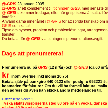
@-GRIS
28 januari 2005
@-
GRIS
är ett komplement till
tidningen
GRIS,
med senaste gr
@-
GRIS
utkommer fredagar, eller när grispriserna är satta. I övr
inträffar.
Använd gärna innehållet i
@-GRIS
för att sprida kunskap om
GRIS
som källa!
Tipsa om nyheter, problem och problemlösningar, arrangeman
tjänster!
Du betalar för
@-
GRIS
via tidningens prenumerationsavgift.
Dags att prenumerera!
Prenumerera nu på
GRIS
(12 nr/år) och
@-
GRIS
(ca 60 nr/å
kr
inom Sverige, inkl moms 10.75!
Betala själv på bankgiro 440-0123 eller postgiro 692221-5, 
kostnaden för fakturor. Om du vill ha formell faktura, maila t
den adress du även kan skicka andra meddelanden till.
Grispriserna vecka 5
Tyska slaktsvinspriserna steg 80 öre på en vecka, danska
nästan 50 öre på måndag