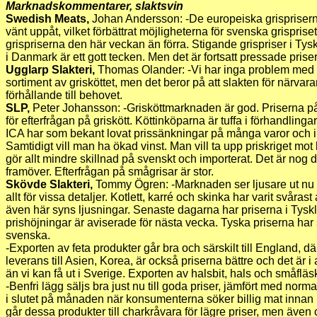
Marknadskommentarer, slaktsvin
Swedish Meats,
Johan Andersson: -De europeiska grispriserna
vänt uppåt, vilket förbättrat möjligheterna för svenska grisprise
grispriserna den här veckan än förra. Stigande grispriser i Ty
i Danmark är ett gott tecken. Men det är fortsatt pressade prise
Ugglarp Slakteri,
Thomas Olander: -Vi har inga problem med f
sortiment av grisköttet, men det beror på att slakten för närvaran
förhållande till behovet.
SLP,
Peter Johansson: -Grisköttmarknaden är god. Priserna på nö
för efterfrågan på griskött. Köttinköparna är tuffa i förhandlinga
ICA har som bekant lovat prissänkningar på många varor och in
Samtidigt vill man ha ökad vinst. Man vill ta upp priskriget mo
gör allt mindre skillnad på svenskt och importerat. Det är nog de
framöver. Efterfrågan på smågrisar är stor.
Skövde Slakteri,
Tommy Ögren: -Marknaden ser ljusare ut nu ä
allt för vissa detaljer. Kotlett, karré och skinka har varit svårast a
även här syns ljusningar. Senaste dagarna har priserna i Tyskl
prishöjningar är aviserade för nästa vecka. Tyska priserna har 
svenska.
-Exporten av feta produkter går bra och särskilt till England, d
leverans till Asien, Korea, är också priserna bättre och det är i 
än vi kan få ut i Sverige. Exporten av halsbit, hals och småfläs
-Benfri lägg säljs bra just nu till goda priser, jämfört med normal
i slutet på månaden när konsumenterna söker billig mat innan
går dessa produkter till charkråvara för lägre priser, men även