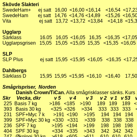
Skövde Slakteri
SwedeHam+ ej satt 16,00 <16,00 <16,14 <16,54 <17
SwedeHam ej satt 14,76 <14,76 <14,89 <15,26 <16
Vita ej satt 13,72 <13,72 <13,84 <14,18 <15,
Ugglarp
Särklass 16.05 16,05 <16,05 16,35 <16,35 <17
Ugglarpsgrisen 15,05 15,05 <15,05 15,35 <15,35 <1
SLP
SLP Plus ej satt 15,95 <15,95 <16,05 <16,35 <17
Dahlbergs
Särklass D 15,95 15,95 <15,95 <16,10 <16,40 17
Smågrispriser, Norden
Danish Crown/TiCan.
Alla smågrisklasser sänks. Kurs 
Skr Vecka, dkr v 5 v 4 v 3 v 2 v 1 v 53 v
225
Basis 7 kg >186 <185 >190 189 189 189 
393 Basis 30 kg <325 <326 >334 333 333 333 
231 SPF+Myc 7 k >191 <190 >195 194 194 194
399 SPF+Myc 30 kg <330 <331 >339 338 338 33
236 SPF 7 kg >195 <194 >199 198 198 198 
404 SPF 30 kg <334 <335 >343 342 342 342
747 Økologi 30 kg >618 <605 >611 610 610 610