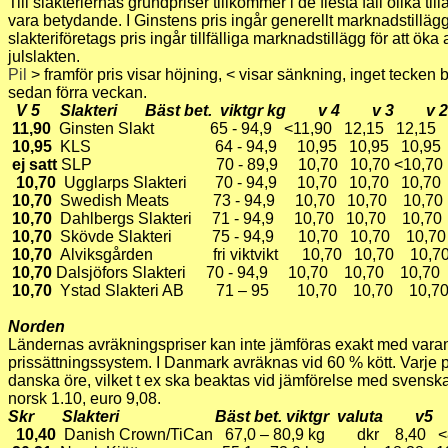
Till slakteriernas grundpriser tillkommer i de flesta fall olika t
vara betydande. I Ginstens pris ingår generellt marknadstillägg 
slakteriföretags pris ingår tillfälliga marknadstillägg för att ök
julslakten.
Pil
> framför pris visar höjning, < visar sänkning, inget tecken 
sedan förra veckan.
V 5 Slakteri Bäst bet. viktgr kg v 4 v 3 
11,90
Ginsten Slakt 65 - 94,9 <11,90 12,15 12,15 
10,95
KLS 64 - 94,9 10,95 10,95 10,95 10
ej satt
SLP 70 - 89,9 10,70 10,70 <10,70 10
10,70
Ugglarps Slakteri 70 - 94,9 10,70 10,70 10,70
10,70
Swedish Meats 73 - 94,9 10,70 10,70 10,70
10,70
Dahlbergs Slakteri 71 - 94,9 10,70 10,70 10,7
10,70
Skövde Slakteri 75 - 94,9 10,70 10,70 10,70
10,70
Alviksgården fri viktvikt 10,70 10,70 10,70
10,70
Dalsjöfors Slakteri 70 - 94,9 10,70 10,70 10,70
10,70
Ystad Slakteri AB 71 – 95 10,70 10,70 10,70
Norden
Ländernas avräkningspriser kan inte jämföras exakt med varan
prissättningssystem. I Danmark avräknas vid 60 % kött. Varje 
danska öre, vilket t ex ska beaktas vid jämförelse med svenska
norsk 1.10, euro 9,08.
Skr Slakteri Bäst bet. viktgr valuta 
10,40
Danish Crown/TiCan 67,0 – 80,9 kg dkr 8,40