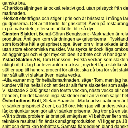
ganska bra.
-Charkförsäljningen är också relativt god, utan pristryck från d
marknaden.
-Nötkött efterfrågas och stiger i pris och är bristvara i många l
guldpriserna. Det är till fördel för grisköttet. Även på restaur
in på matsedeln, eftersom nötköttet blir så dyrt.
Ginsten Slakteri,
Bengt-Göran Bengtsson: -Marknaden är relati
produkter. Äntligen kom vändningen av grispriserna i Tyskland, 
som försökte hålla grispriset uppe, även om vi inte orkade änd
utan stora ekonomiska muskler. Vår styrka är dock låga omkost
anläggningar och vi gör mycket ideellt arbete och vi har ägare 
Ystad Slakteri AB,
Tom Hansson: -Första veckan som slakteri
riktigt nöjd. Jag har leverantörerna kvar, mycket låga slaktko
ställer upp till hundra procent för att det ska gå bra för vårt slak
har sålt allt vi slaktar även nästa vecka.
-Alla varnar mig för helfallsmarknaden, säger Tom, men jag har 
kunder vill ha helfall och att det är allt färre slakterier som sälje
Vi slaktade 2 000 grisar den första veckan, nästa vecka blir det
trenden, blir det kanske inga slakterier mer än vi som säljer helf
Österbottens Kött,
Stefan Saaristo: -Marknadssituationen är fo
vi sänker grispriset 2 cent, ca 18 öre. Men jag vill understryka 
lågkonjunktur som gör att vi sänker priserna. Jag tror på en st
-Vårt största problem är brist på smågrisar. Vi behöver fler sm
tekniska resultat i finländsk smågrisproduktion. Vi ligger på 1
snitt och detta kan förbättras. Sämsta fjärdedelen bland dans