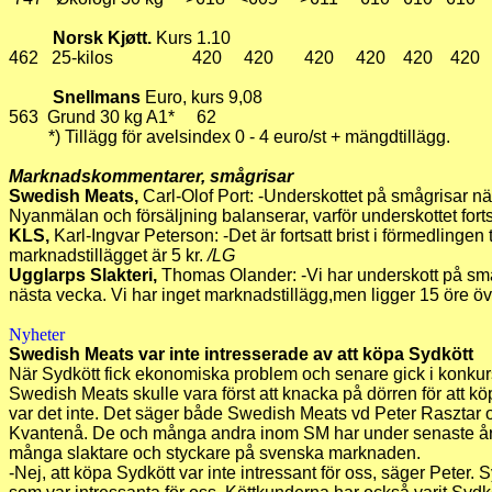
Norsk Kjøtt.
Kurs 1.10
462 25-kilos 420 420 420 420 420 420
Snellmans
Euro, kurs 9,08
563 Grund 30 kg A1* 62
*) Tillägg för avelsindex 0 - 4 euro/st + mängdtillägg.
Marknadskommentarer, smågrisar
Swedish Meats,
Carl-Olof Port:
-Underskottet på smågrisar nä
Nyanmälan och försäljning balanserar, varför underskottet forts
KLS,
Karl-Ingvar Peterson: -Det är fortsatt brist i förmedlingen 
marknadstillägget är 5 kr.
/LG
Ugglarps Slakteri,
Thomas Olander: -Vi har underskott på små
nästa vecka. Vi har inget marknadstillägg,men ligger 15 öre 
Nyheter
Swedish Meats var inte intresserade av att köpa Sydkött
När Sydkött fick ekonomiska problem och senare gick i konkurs,
Swedish Meats skulle vara först att knacka på dörren för att 
var det inte. Det säger både Swedish Meats vd Peter Rasztar
Kvantenå. De och många andra inom SM har under senaste året 
många slaktare och styckare på svenska marknaden.
-Nej, att köpa Sydkött var inte intressant för oss, säger Peter.