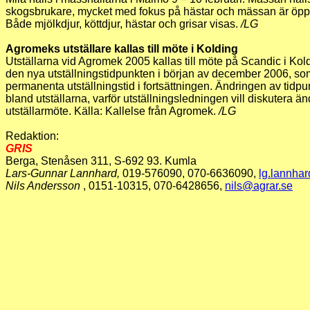
skogsbrukare, mycket med fokus på hästar och mässan är öpp
Både mjölkdjur, köttdjur, hästar och grisar visas.
/LG
Agromeks utställare kallas till möte i Kolding
Utställarna vid Agromek 2005 kallas till möte på Scandic i Kold
den nya utställningstidpunkten i början av december 2006, so
permanenta utställningstid i fortsättningen. Ändringen av tidpunk
bland utställarna, varför utställningsledningen vill diskutera än
utställarmöte. Källa: Kallelse från Agromek.
/LG
Redaktion:
GRIS
Berga, Stenåsen 311, S-692 93. Kumla
Lars-Gunnar Lannhard,
019-576090, 070-6636090,
lg.lannha
Nils Andersson
, 0151-10315, 070-6428656,
nils@agrar.se