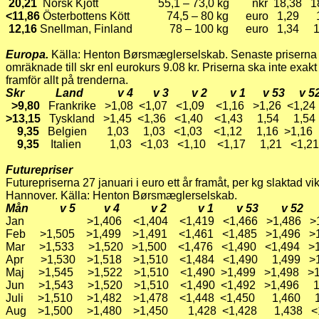
20,21
Norsk Kjött 55,1 – 73,0 kg nkr 18,38 18,3
<11,86
Österbottens Kött 74,5 – 80 kg euro 1,29 
12,16
Snellman, Finland 78 – 100 kg euro 1,34 
Europa.
Källa: Henton Børsmæglerselskab. Senaste priserna ä
omräknade till skr enl eurokurs 9.08 kr. Priserna ska inte exa
framför allt på trenderna.
Skr Land v 4 v 3 v 2 v 1 v 53 v 5
>9,80
Frankrike >1,08 <1,07 <1,09 <1,16 >1,26 <1,24
>13,15
Tyskland >1,45 <1,36 <1,40 <1,43 1,54 1,54
9,35
Belgien 1,03 1,03 <1,03 <1,12 1,16 >1,1
9,35
Italien 1,03 <1,03 <1,10 <1,17 1,21 <1,2
Futurepriser
Futurepriserna 27 januari i euro ett år framåt, per kg slaktad v
Hannover. Källa: Henton Børsmæglerselskab.
Mån v 5 v 4 v 2 v 1 v 53 v 52 
Jan >1,406 <1,404 <1,419 <1,466 >1,486 >1
Feb >1,505 >1,499 >1,491 <1,461 <1,485 >1,496 >
Mar >1,533 >1,520 >1,500 <1,476 <1,490 <1,494 >1
Apr >1,530 >1,518 >1,510 <1,484 <1,490 1,499 >1
Maj >1,545 >1,522 >1,510 <1,490 >1,499 >1,498 >
Jun >1,543 >1,520 >1,510 <1,490 <1,492 >1,496 1
Juli >1,510 >1,482 >1,478 <1,448 <1,450 1,460 
Aug >1,500 >1,480 >1,450 1,428 <1,428 1,438 <