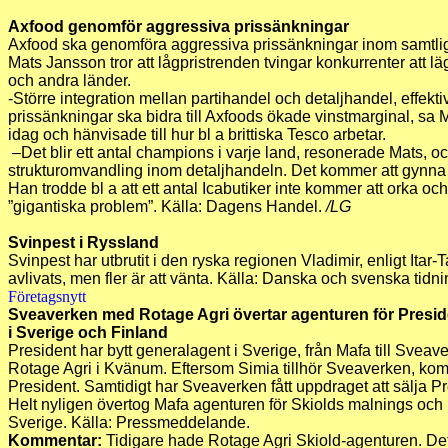
Axfood genomför aggressiva prissänkningar
Axfood ska genomföra aggressiva prissänkningar inom samtlig
Mats Jansson tror att lågpristrenden tvingar konkurrenter att l
och andra länder.
-Större integration mellan partihandel och detaljhandel, effekt
prissänkningar ska bidra till Axfoods ökade vinstmarginal, sa M
idag och hänvisade till hur bl a brittiska Tesco arbetar.
–Det blir ett antal champions i varje land, resonerade Mats, 
strukturomvandling inom detaljhandeln. Det kommer att gynna
Han trodde bl a att ett antal Icabutiker inte kommer att orka o
”gigantiska problem”. Källa: Dagens Handel.
/LG
Svinpest i Ryssland
Svinpest har utbrutit i den ryska regionen Vladimir, enligt Itar-
avlivats, men fler är att vänta. Källa: Danska och svenska tidni
Företagsnytt
Sveaverken med Rotage Agri övertar agenturen för Presid
i Sverige och Finland
President har bytt generalagent i Sverige, från Mafa till Svea
Rotage Agri i Kvänum. Eftersom Simia tillhör Sveaverken, kom
President. Samtidigt har Sveaverken fått uppdraget att sälja Pr
Helt nyligen övertog Mafa agenturen för Skiolds malnings och 
Sverige. Källa: Pressmeddelande.
Kommentar:
Tidigare hade Rotage Agri Skiold-agenturen. Det