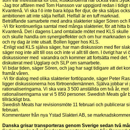
som var intressanta för oss, Köttkunderna har också varit Syd
-Jag tror affären med Tom Hansson var uppgjord redan i tidigt
Kvantenå. Vi ska f ö inte bara köpa fler djur, de ska säljas också
ambitionen att inte sälja helfall. Helfall är en tuff marknad.
Beträffande samarbete med andra slakterier säger Sören och 
-Vi för kontinuerliga samtal med många slakterier, för att hitta
Kvantenå. Det i dagens Land omtalade mötet med KLS skulle 
och skulle handla om synergieffekter och om hur marknaden ser
och ny dag är inte utsatt. Bollen ligger hos KLS.
-Enligt vad KLS själva säger, har man diskussion med fler slak
säger nog inte allt till oss och inte vi allt till dem. I övrigt har v
diskussioner med varandra och kommer att fortsätta med det. V
diskuterat med Ugglarp och SLP om samarbete.
Vi bidar tiden, säger Sören, och jag har sagt tidigare att det 
framåt våren.
-Vi för dialog med olika slakterier fortlöpande, säger Peter Ra
ligger diskussionerna hos förtroendemännen. Själva jobbar vi
rationaliseringarna. Vi ska vara 3 500 anställda om två år, mot
rationaliseringarna var vi 5 850 personer. Swedish Meats går b
tillräckligt bra.
Swedish Meats har revisionsmöte 11 februari och publicerar s
februari.
Kommentarer från nya Ystad Slakteri AB, se marknadskomme
Danska grisar transporteras genom Sverige sedan två m