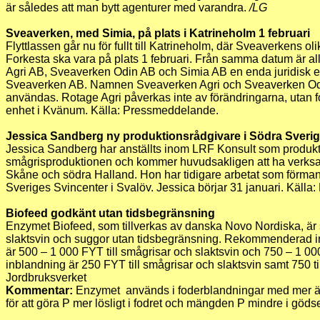
är således att man bytt agenturer med varandra.
/LG
Sveaverken, med Simia, på plats i Katrineholm 1 februari
Flyttlassen går nu för fullt till Katrineholm, där Sveaverkens o
Forkesta ska vara på plats 1 februari. Från samma datum är a
Agri AB, Sveaverken Odin AB och Simia AB en enda juridisk
Sveaverken AB. Namnen Sveaverken Agri och Sveaverken Odi
användas. Rotage Agri påverkas inte av förändringarna, utan fo
enhet i Kvänum. Källa: Pressmeddelande.
Jessica Sandberg ny produktionsrådgivare i Södra Sveri
Jessica Sandberg har anställts inom LRF Konsult som produk
smågrisproduktionen och kommer huvudsakligen att ha verks
Skåne och södra Halland. Hon har tidigare arbetat som förma
Sveriges Svincenter i Svalöv. Jessica börjar 31 januari. Källa
Biofeed godkänt utan tidsbegränsning
Enzymet Biofeed, som tillverkas av danska Novo Nordiska, är s
slaktsvin och suggor utan tidsbegränsning. Rekommenderad i
är 500 – 1 000 FYT till smågrisar och slaktsvin och 750 – 1 000
inblandning är 250 FYT till smågrisar och slaktsvin samt 750 til
Jordbruksverket
Kommentar:
Enzymet används i foderblandningar med mer än 
för att göra P mer lösligt i fodret och mängden P mindre i göds