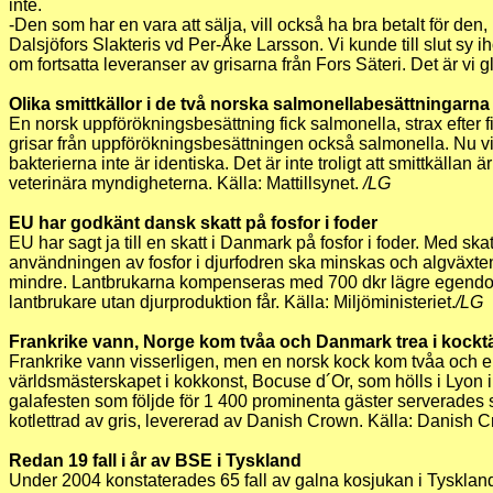
inte.
-Den som har en vara att sälja, vill också ha bra betalt för de
Dalsjöfors Slakteris vd Per-Åke Larsson. Vi kunde till slut s
om fortsatta leveranser av grisarna från Fors Säteri. Det är vi g
Olika smittkällor i de två norska salmonellabesättningarna
En norsk uppförökningsbesättning fick salmonella, strax efter f
grisar från uppförökningsbesättningen också salmonella. Nu vi
bakterierna inte är identiska. Det är inte troligt att smittkälla
veterinära myndigheterna. Källa: Mattillsynet.
/LG
EU har godkänt dansk skatt på fosfor i foder
EU har sagt ja till en skatt i Danmark på fosfor i foder. Med s
användningen av fosfor i djurfodren ska minskas och algväxten 
mindre. Lantbrukarna kompenseras med 700 dkr lägre egend
lantbrukare utan djurproduktion får. Källa: Miljöministeriet.
/LG
Frankrike vann, Norge kom tvåa och Danmark trea i kockt
Frankrike vann visserligen, men en norsk kock kom tvåa och e
världsmästerskapet i kokkonst, Bocuse d´Or, som hölls i Lyon i
galafesten som följde för 1 400 prominenta gäster serverades 
kotlettrad av gris, levererad av Danish Crown. Källa: Danish 
Redan 19 fall i år av BSE i Tyskland
Under 2004 konstaterades 65 fall av galna kosjukan i Tysklan