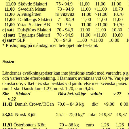
11,00
Skövde Slakteri 75 - 94,9 11,00 11,00 11,00 1
11,00
Swedish Meats 73 - 94,9 11,00 >11,00 10,
11,00
Alviksgården fri viktvikt 11,00 >11,00 10,7
11,00
Dahlbergs Slakteri 71 - 94,9 11,00 11,00 11,0
11,00
Ystad Slakteri AB 71 – 95 11,00 >11,00 10,70
ej satt
Dalsjöfors Slakteri 70 - 94,9 11,00 11,00 10,8
ej satt
Ugglarps Slakteri 70 - 94,9 11,00 >11,00 10,8
ej satt*
SLP 70 – 94,9 11,00 >11,00 10,80 10
* Prishöjning på måndag, men beloppet inte bestämt.
Norden
Ländernas avräkningspriser kan inte jämföras exakt med varandra p g 
och varierande efterbetalning. I Danmark avräknas vid 60 %. Varje pr
danska öre, vilket t ex ska beaktas vid jämförelse med svenska priser.
runt 1 skr. Dansk kurs 1.27, norsk 1.20, euro 9,46.
Skr Slakteri Bäst bet. viktgr valuta v 27 
v 22
11,43
Danish Crown/TiCan 70,0 – 84,9 kg dkr >9,00 8,8
23,84
Norsk Kjött 55,1 – 75,0 kg* nkr >19,87 19,37 19
11,91
Österbottens Kött 70 – 86 kg euro 1,26 1,26