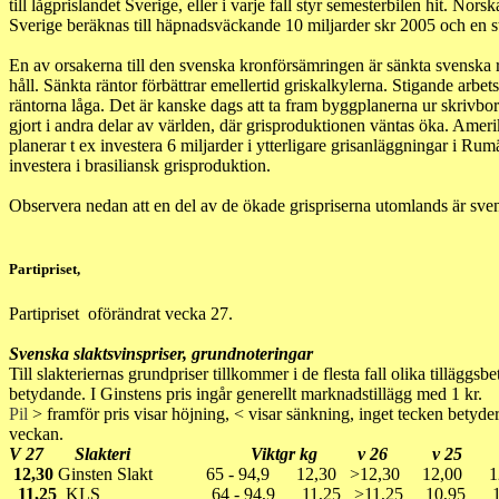
till lågprislandet Sverige, eller i varje fall styr semesterbilen hit. No
Sverige beräknas till häpnadsväckande 10 miljarder skr 2005 och en st
En av orsakerna till den svenska kronförsämringen är sänkta svenska 
håll. Sänkta räntor förbättrar emellertid griskalkylerna. Stigande arbet
räntorna låga. Det är kanske dags att ta fram byggplanerna ur skrivbor
gjort i andra delar av världen, där grisproduktionen väntas öka. Ame
planerar t ex investera 6 miljarder i ytterligare grisanläggningar i Ru
investera i brasiliansk grisproduktion.
Observera nedan att en del av de ökade grispriserna utomlands är sve
Partipriset,
Partipriset oförändrat vecka 27.
Svenska slaktsvinspriser, grundnoteringar
Till slakteriernas grundpriser tillkommer i de flesta fall olika tilläggs
betydande. I Ginstens pris ingår generellt marknadstillägg med 1 kr.
Pil
> framför pris visar höjning, < visar sänkning, inget tecken betyder
veckan.
V 27 Slakteri Viktgr kg v 26 v 25 
12,30
Ginsten Slakt 65 - 94,9 12,30 >12,30 12,00 
11,25
KLS 64 - 94,9 11,25 >11,25 10,95 10