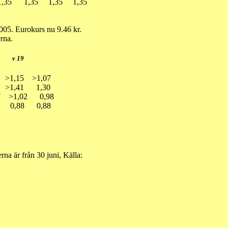
5 1,35 1,35 1,35 1,35
005. Eurokurs nu 9.46 kr.
erna.
20 v 19
 >1,15 >1,07
1 >1,41 1,30
07 >1,02 0,98
,01 0,88 0,88
na är från 30 juni, Källa: