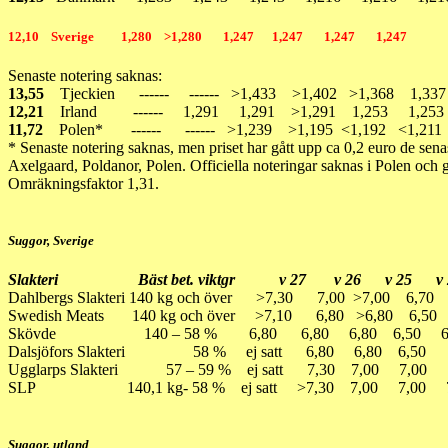
12,10 Sverige 1,280 >1,280 1,247 1,247 1,247 1,247
Senaste notering saknas:
13,55
Tjeckien ------ ------ >1,433 >1,402 >1,368 1,337
12,21
Irland ------ 1,291 1,291 >1,291 1,253 1,25
11,72
Polen* ------ ------ >1,239 >1,195 <1,192 <1,21
* Senaste notering saknas, men priset har gått upp ca 0,2 euro de sen
Axelgaard, Poldanor, Polen. Officiella noteringar saknas i Polen och gr
Omräkningsfaktor 1,31.
Suggor, Sverige
Slakteri Bäst bet. viktgr v 27 v 26 v 25 
Dahlbergs Slakteri 140 kg och över >7,30 7,00 >7,00 6,7
Swedish Meats 140 kg och över >7,10 6,80 >6,80 6,50
Skövde 140 – 58 % 6,80 6,80 6,80 6,50 
Dalsjöfors Slakteri 58 % ej satt 6,80 6,80 6,50
Ugglarps Slakteri 57 – 59 % ej satt 7,30 7,00 7,00
SLP 140,1 kg- 58 % ej satt >7,30 7,00 7,00 7
Suggor, utland