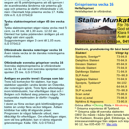
segare att få prishöjningarna att slå igenom i
Grispriserna vecka 16
de scandinaviska länderna när priserna går
Helfallspriset
upp och priserna är därför oförändrade v 16,
Helsfallspriset är oförändrat.
men i Danmark höjs priserna vecka 17. Källa:
ISN m fl. /LG 070419
Tyska slaktsvinspriset stiger 45 öre vecka
16!
Tyska slaktsvinspriset stiger nästa vecka med 5
cent, ca 45 öre, till 1,30 euro, 12,02 skr.
Därmed har tyska pristrenden äntligen på ett
tydligt sätt vänt uppåt.
Suggnoteringen stiger 3 cent till 1,05 euro.
/LG 070413
Slaktsvin, grundnotering för bäst beta
Oförändrade danska noteringar vecka 16
Slakteri
Viktgr kg
Även nästa vecka är de danska noteringarna
oförändrade.
Spotpris, Sverige**
73-94,9
Dalsjöfors Slakteri
70-94,9
Oförändrade svenska grispriser vecka 16
Ginsten Slakteri
65-94,9
Svenska slaktsvinspriserna är oförändrade
Skövde Slakteri
75-94,9
vecka 16, så när som svenska spotpriset som
Dahlbergs Slakteri
71-94,9
sjunker 25 öre. /LG 070413
SLP
Avtal
70–96,9
Äntligen en positiv trend i Europa som bär
Ugglarps Slakteri
70-94,9
Trots två kortveckor för slakten, har inga
Spotpris, Tyskland*
84-102
slaktköer uppstått i andra länder än Österrike,
KLS
64-94,9
där noteringen sjönk. Trots färre arbetsdagar
SLP ej avtal
70–96,9
inom köttindustrin, har efterfrågan ökat och i
Scan
avtal
75-96,9
Belgien och Holland steg priserna något. Den
europeiska marknaden är därför i hygglig
Scan ej avtal
75-96,9
balans.
Nyhléns & Hugosons
73-90,9
I slutet av förra veckan gick köttförsäljningen
Gröna siffror =
Ökning
Röda =
Minskning
bättre än under flera veckor tidigare. Ädlare
*
Grisarna exporteras till Tyskland.
köttbitar har sålts till stigande priser.
**
Grisarna säljs till svenska slakterier.
Prognosen är något fallande utbud, men
OBS! Du måste i båda fallen betala frakten
tillräckligt för efterfrågan. Om efterfrågan stiger,
Per Karlsson, Boarps gård, Eldsberga, s
som vid bra grillväder, kan vi vänta stigande
intresseanmälningar från säljare och kö
grisnoteringar. Källa: ISN. /LG 070412
90 12, fax 035-430 77.
Mer info