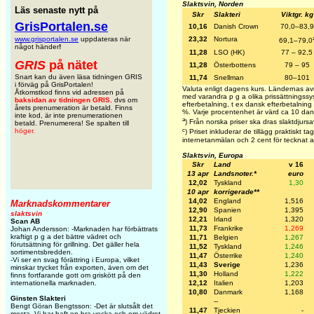
Slaktsvin, Norden
Läs senaste nytt på
Skr
Slakteri
Viktgr. kg
GrisPortalen.se
10,16
Danish Crown
70,0–83,9
www.grisportalen.se
uppdateras när
23,32
Nortura
69,1–79,0
något händer
!
11,28
LSO (HK)
77 – 92,5
GRIS
på nätet
11,28
Österbottens
79 – 95
Snart kan du även läsa tidningen GRIS
11,74
Snellman
80–101
i förväg på GrisPortalen!
Valuta enligt dagens kurs. Ländernas avr
Åtkomstkod finns vid adressen på
med varandra p g a olika prissättningss
baksidan av tidningen GRIS
,
dvs om
efterbetalning, t ex dansk efterbetalning
årets prenumeration är betald. Finns
%. Varje procentenhet är värd ca 10 dan
inte kod, är inte prenumerationen
a
) Från norska priser ska dras slaktdjursa
betald. Prenumerera! Se spalten till
c
höger.
) Priset inkluderar de tillägg praktiskt ta
internetanmälan och 2 cent för tecknat avta
Slaktsvin, Europa
Skr
Land
v 16
13 apr
Landsnoter.*
euro
12,02
Tyskland
1,30
10 apr
korrigerade**
14,02
England
1,516
Marknadskommentarer
12,90
Spanien
1,395
slaktsvin
12,21
Irland
1,320
Scan AB
11,73
Frankrike
1,269
Johan Andersson: -Marknaden har förbättrats
kraftigt p g a det bättre vädret och
11,71
Belgien
1,267
förutsättning för grillning. Det gäller hela
11,52
Tyskland
1,246
sortimentsbredden.
11,47
Österrike
1,240
-Vi ser en svag förättring i Europa, vilket
11,43
Sverige
1,236
minskar trycket från exporten, även om det
11,30
Holland
1,222
finns fortfarande gott om griskött på den
12,12
Italien
1,203
internationella marknaden.
10,80
Danmark
1,168
Ginsten Slakteri
--
Bengt Göran Bengtsson: -Det är slutsålt det
11,47
Tjeckien
-
mesta. Vi har haft en bra vecka och om vädret