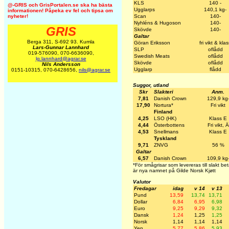
KLS
140 -
@-GRIS och GrisPortalen.se ska ha bästa
Ugglarps
140,1 kg-
informationen! Påpeka ev fel och tipsa om
Scan
140-
nyheter!
Nyhléns & Hugoson
140-
GRIS
Skövde
140-
Galtar
Berga 311, S-692 93. Kumla
Göran Eriksson
fri vikt & kla
Lars-Gunnar Lannhard
SLP
oflådd
019-576090, 070-6636090,
Swedish Meats
oflådd
lg.lannhard@agrar.se
Skövde
oflådd
Nils Andersson
Ugglarp
flådd
0151-10315, 070-6428656,
nils@agrar.se
Suggor, utland
Skr
Slakteri
Anm.
7,81
Danish Crown
129,9 kg
17,90
Nortura*
Fri vikt
Finland
4,25
LSO (HK)
Klass E
4,44
Österbottens
Fri vikt, Ä
4,53
Snellmans
Klass E
Tyskland
9,71
ZNVG
56 %
Galtar
6,57
Danish Crown
109,9 kg
*För smågrisar som levereras till slakt bet
är nya namnet på Gilde Norsk Kjøtt
Valutor
Fredagar
idag
v 14
v 13
Pund
13,59
13,74
13,71
Dollar
6,84
6,95
6,98
Euro
9,25
9,29
9,32
Dansk
1,24
1,25
1,25
Norsk
1,14
1,14
1,14
Yen
5,77
5,86
5,93