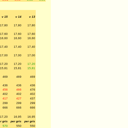
v 15
v 14
v 13
17,80
17,80
17,80
17,60
17,60
17,60
16,60
16,60
16,60
17,40
17,40
17,40
17,00
17,00
17,00
17,20
17,20
17,20
15,81
15,81
15,81
469
469
469
436
436
436
456
466
476
402
402
402
417
427
437
299
299
299
666
666
666
17,20
16,95
16,95
r gris
per gris
per gris
570
550
550