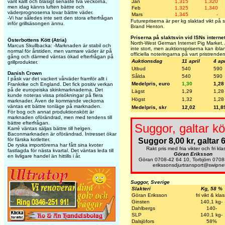
Jan
1,315
1,320
varit kallt och blåsigt senaste två veckorna,
men idag känns luften bättre och
Feb
1,325
1,340
väderprognoserna lovar bättre väder.
Mars
1,345
-
-Vi har således inte sett den stora efterfrågan
Futurepriserna är per kg slaktad vikt på
inför grillsäsongen ännu.
Brand Henton.
Priserna på slaktsvin vid ISNs interne
Österbottens Kött (Atria)
North-West German Internet Pig Market. A
Marcus Skullbacka: -Marknaden är stabil och
inte stort, men auktionspriserna kan ibla
normal för årstiden, men varmare väder är på
officiella noteringarna på vart pristrende
gång och därmed väntas ökad efterfrågan på
Auktionsdag
11 april
4 apr
grillprodukter.
Utbud
540
590
Danish Crown
Sålda
540
590
I påsk var det vackert vårväder framför allt i
Medelpris, euro
1,30
1,28
Frankrike och England. Det fick positiv verkan
på de europeiska skinkmarknaderna. Det
Lägst
1,29
1,28
kunde noteras vissa prisökningar på flera
Högst
1,32
1,28
marknader. Även de kommande veckorna
väntas ett bättre tonläge på marknaden.
Medelpris, skr
12,02
11,8
För bog och annat produktionskött är
marknaden oförändrad, men med tendens till
bättre efterfrågan.
Suggor, galtar kö
Karré väntas säljas bättre till helgen.
Baconmarknaden är oförändrad. Intresset ökar
Suggor 8,00 kr, galtar 6
för färska kotletter.
De ryska importörerna har fått sina kvoter
Rakt pris med fria vikter och fri kla
fastlagda för nästa kvartal. Det väntas leda till
Göran Eriksson
en livligare handel än hittills i år.
Göran 0708-42 64 10, Torbjörn 0708
erikssonsdjurtransport@swipne
Suggor, Sverige
Slakteri
Kg, 58 %
Göran Eriksson
fri vikt & kla
Ginsten
140,1 kg-
Dahlbergs
140-
SLP
140,1 kg-
Dalsjöfors
58%