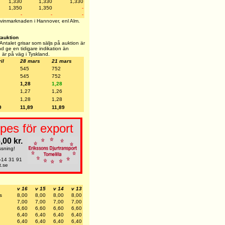
1,330
1,330
1,330
1,350
1,350
-
-
-
-
 svinmarknaden i Hannover, enl Alm.
tauktion
ntalet grisar som säljs på auktion är
nd ge en tidigare indikation än
n är på väg i Tyskland.
il
28 mars
21 mars
545
752
545
752
1,28
1,28
1,27
1,26
1,28
1,28
9
11,89
11,89
pes för export
,00 kr.
ssning!
-14 31 91
t.se
v 16
v 15
v 14
v 13
ss
8,00
8,00
8,00
8,00
7,00
7,00
7,00
7,00
6,60
6,60
6,60
6,60
6,40
6,40
6,40
6,40
6,40
6,40
6,40
6,40