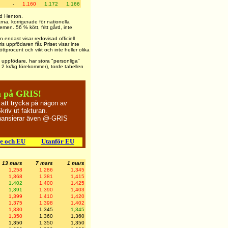
-
1,160
1,172
1,166
and Henton.
rna, korrigerade för nationella
emen. 56 % kött, fritt gård, inte
endast visar redovisad officiell
is uppfödaren får. Priset visar inte
öttprocent och vikt och inte heller olika
re uppfödare, har stora "personliga"
t 2 kr/kg förekommer), torde tabellen
 på GRIS!
 att trycka på någon av
riv ut fakturan.
inansierar även @-GRIS
e och EU
Utanför EU
13 mars
7 mars
1 mars
1,258
1,286
1,345
1,368
1,381
1,415
1,402
1,400
1,425
1,391
1,390
1,403
1,399
1,410
1,420
1,375
1,398
1,402
1,330
1,345
1,345
1,350
1,360
1,360
1,350
1,350
1,350