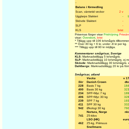
-
Balans i förmedling
Scan, väntetid veckor
2 v
Ugglarps Slakteri
-
Skövde Slakteri
-
SLP
-
KLS
brist
Prisernas färger visar
Prishöjning
Prissä
visar:
Överskott
,
brist
*
Tillägg upp till 106 kr/smågris tillkommer
** Över 30 kg + 6 kr, under -8 kr per kg.
*** Tillägg upp till 90 kr möjliga.
Kommentarer smågrisar, Sverige
KLS:
Marknadstillägg 5 kr/smågris.
SLP:
Marknadstillägg 10 kr/smågris
, ej 
Skövde:
Marknadstillägg 30 kr/smågris. e
Dahlbergs:
Marknadstillägg 20 kr på för
Smågrisar, utland
Vecka
v 1
Skr
Danish Crown
dk
228
Basis 7 kg
18
400
Basis 30 kg
32
234
SPF+Myc 7 kg
18
406
SPF+Myc 30 kg
32
239
SPF 7 kg
19
411
SPF 30 kg
33
942
Økologi 30 kg
76
Nortura, Norge
nk
741
25-kilos
LSO (HK)
eur
462
25-kg, Priimuus
Snellmans