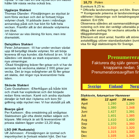
10,73
Polen
-
håller blir nästa vecka också bra.
Eurokurs 9,25 kr.
* Officiella landsnoteringar, enl Alm. Br
Ugglarps Slakteri
** Korrigerade priserna är landsnoteringa
Thomas Olander: -Försäljningen av styckat är
olikheter i klassnings- och betalningssyst
som förra veckan och det är fortsatt höga
slakteri. Enl ISN.
volymer chark. Vi jobbade även i måndags
Observera således att sammanställningen 
annandag påsk och har kört för fullt hela
notering och inte det verkligt utbetalda pr
veckan. Framför allt är det skivade volymerna
tillägg eller avdrag för veckans aktuella k
om ökat.
tilläggsbetalningar.
-Vi känner av viss ökning för korv, men inte
Eftersom ett stort antal, framför allt stör
dramatiskt,
avtalstillägg utöver standardavtalen (run
visa för lågt slaktsvinspris för Sverige.
Dalsjöfors Slakteri
Peter Johansson: -Vi har under veckan växlat
upp till betydligt ökade volymer, för att börja
leverera till nya kunder, där Axfood är en. Vi är
Prenumerera
således i ett skede av stark expansion, med
nya utmaningar.
Fakturera dig själv genom
-Ökad försäljning kräver fler grisar och vi har de
knapparna nedan. Sk
senaste två veckorna slaktat 2 000 grisar per
Prenumerationsavgiften f
vecka. Det är inga svårigheter att få fler grisar
att slakta, det ringer nya leverantörer hela
tiden.
Skövde Slakteri
Sverige
Finland
Norg
Cato Gustafsson: -Efterfrågan på både kött
och chark har exploderat och det började
Slaktsvin, futurepriser Hannover
redan förra veckan. Karré och andra styckade
detaljer är helt slut i kylarna och korv för
Mån
12 april
28 mars
grillning säljs mycket mer. Vi har slutsålt på allt.
April
1,280
1,260
Maj
1,380
1,348
Boarps gård
Juni
1,427
1,391
Per Karlsson: -Bra omsättning på smågrisar.
Juli
1,401
1,385
Slaktsvinen går ofta direkt mellan säljare och
köpare. Mitt intryck är att få leverantörer till
Aug
1,410
1,400
privata slakten ligger under 13,20 idag.
Sep
1,370
1,360
Okt
1,310
1,320
LSO (HK Ruokatalo)
Nov
1,315
1,330
Ulf Jahnsson: -Försäljningen är normal och
Dec
1,335
1,340
importtrycket är fortsatt relativt hårt. Det har