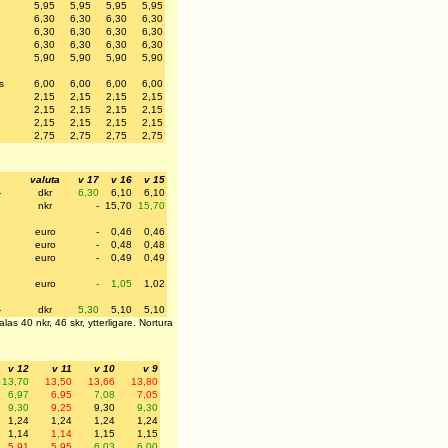
5,95
5,95
5,95
5,95
6,30
6,30
6,30
6,30
6,30
6,30
6,30
6,30
6,30
6,30
6,30
6,30
5,90
5,90
5,90
5,90
ss
6,00
6,00
6,00
6,00
2,15
2,15
2,15
2,15
2,15
2,15
2,15
2,15
2,15
2,15
2,15
2,15
2,75
2,75
2,75
2,75
valuta
v 17
v 16
v 15
-
dkr
6,30
6,10
6,10
nkr
-
15,70
15,70
euro
-
0,46
0,46
euro
-
0,48
0,48
euro
-
0,49
0,49
euro
-
1,05
1,02
-
dkr
5,30
5,10
5,10
alas 40 nkr, 46 skr, ytterligare. Nortura
v 12
v 11
v 10
v 9
13,70
13,50
13,66
13,80
6,97
6,95
7,08
7,05
9,30
9,25
9,30
9,30
1,24
1,24
1,24
1,24
1,14
1,14
1,15
1,15
5,91
5,95
6,03
6,00