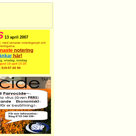
S
13 april 2007
S
,
med senaste noteringsnytt
och
teringarna.
naste
notering
länkar
här!
g, onsdag, torsdag
jord 19 april 15.00
e
019-57 60 90