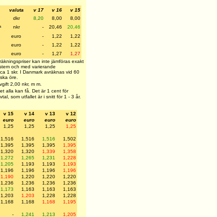
valuta
v 17
v 16
v 15
dkr
8,20
8,00
8,00
a
nkr
-
20,46
20,46
euro
-
1,22
1,22
euro
-
1,22
1,22
euro
-
1,27
1,27
äkningspriser kan inte jämföras exakt
ystem och med varierande
 ca 1 skr. I Danmark avräknas vid 60
ska öre.
vgift 2,00 nkr, m m.
get alla kan få. Det är 1 cent för
l, som utfallet är i snitt för 1 - 3 år.
v 15
v 14
v 13
v 12
euro
euro
euro
euro
1,25
1,25
1,25
1,25
1,516
1,516
1,516
1,502
1,395
1,395
1,395
1,395
1,320
1,320
1,339
1,358
1,272
1,265
1,231
1,228
1,205
1,193
1,193
1,193
1,196
1,196
1,196
1,196
1,190
1,220
1,220
1,220
1,236
1,236
1,236
1,236
1,173
1,163
1,163
1,163
1,203
1,203
1,228
1,228
1,168
1,168
1,168
1,195
-
1,241
1,213
1,205