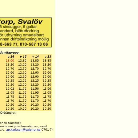
lda viktgrupp
v 16
v 15
v 14
v 13
13,60
13,85
13,85
13,85
13,20
13,20
13,20
13,20
12,70
12,70
12,70
12,70
12,60
12,60
12,60
12,60
12,60
12,60
12,60
12,60
12,25
12,25
12,25
12,25
12,20
12,20
12,20
12,20
12,02
11,56
11,56
11,56
11,95
11,95
11,95
11,95
11,75
11,75
11,75
11,75
11,70
11,70
11,70
11,70
10,20
10,20
10,20
10,20
10,20
10,20
10,20
10,20
Oförändrat.
 till slakteriet.
amordnar prisinformationen, samt
pare.
ap.karlsson@swipnet.se
0701-74