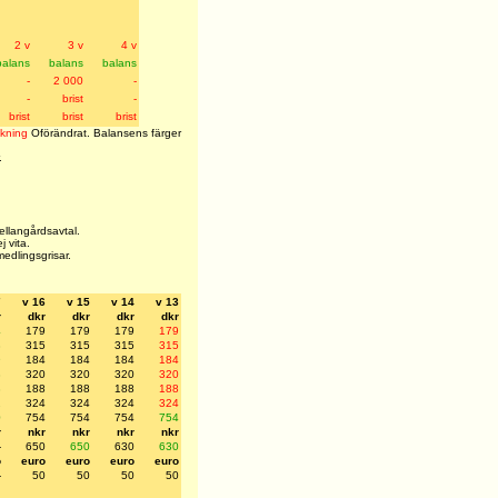
2 v
3 v
4 v
balans
balans
balans
-
2 000
-
-
brist
-
brist
brist
brist
nkning
Oförändrat. Balansens färger
.
mellangårdsavtal.
j vita.
medlingsgrisar.
7
v 16
v 15
v 14
v 13
r
dkr
dkr
dkr
dkr
4
179
179
179
179
3
315
315
315
315
9
184
184
184
184
8
320
320
320
320
3
188
188
188
188
2
324
324
324
324
0
754
754
754
754
r
nkr
nkr
nkr
nkr
-
650
650
630
630
o
euro
euro
euro
euro
-
50
50
50
50