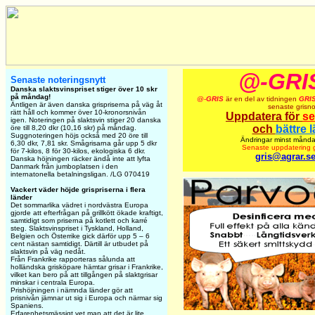
@-GRI
Senaste noteringsnytt
Danska slaktsvinspriset stiger över 10 skr
på måndag!
@-
GRIS
är en del av tidningen
GRI
Äntligen är även danska grispriserna på väg åt
senaste grisno
rätt håll och kommer över 10-kronorsnivån
Uppdatera för
se
igen. Noteringen på slaktsvin stiger 20 danska
och
bättre 
öre till 8,20 dkr (10,16 skr) på måndag.
Suggnoteringen höjs också med 20 öre till
Ändringar minst månda
6,30 dkr, 7,81 skr. Smågrisarna går upp 5 dkr
Senaste uppdatering g
för 7-kilos, 8 för 30-kilos, ekologiska 6 dkr.
gris@agrar.s
Danska höjningen räcker ändå inte att lyfta
Danmark från jumboplatsen i den
internatonella betalningsligan. /LG 070419
Vackert väder höjde grispriserna i flera
länder
Det sommarlika vädret i nordvästra Europa
gjorde att efterfrågan på grillkött ökade kraftigt,
samtidigt som priserna på kotlett och karré
steg. Slaktsvinspriset i Tyskland, Holland,
Belgien och Österrike gick därför upp 5 – 6
cent nästan samtidigt. Därtill är utbudet på
slaktsvin på väg nedåt.
Från Frankrike rapporteras sålunda att
holländska grisköpare hämtar grisar i Frankrike,
vilket kan bero på att tillgången på slaktgrisar
minskar i centrala Europa.
Prishöjningen i nämnda länder gör att
prisnivån jämnar ut sig i Europa och närmar sig
Spaniens.
Erfarenhetsmässigt vet man att det är lite