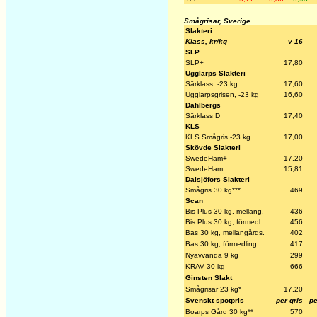
Smågrisar, Sverige
Slakteri
Klass, kr/kg
v 16
SLP
SLP+
17,80
Ugglarps Slakteri
Särklass, -23 kg
17,60
Ugglarpsgrisen, -23 kg
16,60
Dahlbergs
Särklass D
17,40
KLS
KLS Smågris -23 kg
17,00
Skövde Slakteri
SwedeHam+
17,20
SwedeHam
15,81
Dalsjöfors Slakteri
Smågris 30 kg***
469
Scan
Bis Plus 30 kg, mellang.
436
Bis Plus 30 kg, förmedl.
456
Bas 30 kg, mellangårds.
402
Bas 30 kg, förmedling
417
Nyavvanda 9 kg
299
KRAV 30 kg
666
Ginsten Slakt
Smågrisar 23 kg*
17,20
Svenskt spotpris
per gris
pe
Boarps Gård 30 kg**
570