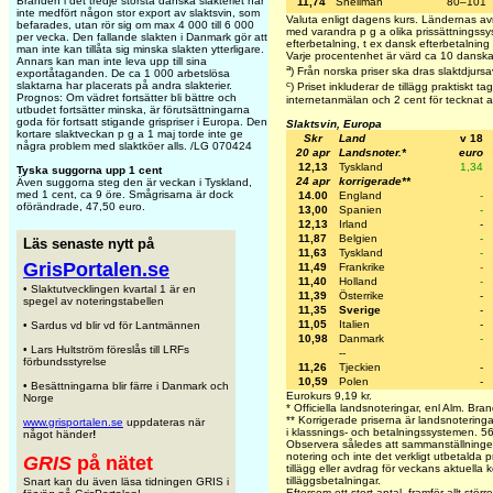
Branden i det tredje största danska slakteriet har
11,74
Snellman
80–101
inte medfört någon stor export av slaktsvin, som
Valuta enligt dagens kurs. Ländernas avr
befarades, utan rör sig om max 4 000 till 6 000
med varandra p g a olika prissättningss
per vecka. Den fallande slakten i Danmark gör att
efterbetalning, t ex dansk efterbetalnin
man inte kan tillåta sig minska slakten ytterligare.
Varje procentenhet är värd ca 10 danska
Annars kan man inte leva upp till sina
a
) Från norska priser ska dras slaktdjursa
exportåtaganden. De ca 1 000 arbetslösa
c
slaktarna har placerats på andra slakterier.
) Priset inkluderar de tillägg praktiskt ta
Prognos: Om vädret fortsätter bli bättre och
internetanmälan och 2 cent för tecknat avta
utbudet fortsätter minska, är förutsättningarna
goda för fortsatt stigande grispriser i Europa. Den
Slaktsvin, Europa
kortare slaktveckan p g a 1 maj torde inte ge
Skr
Land
v 18
några problem med slaktköer alls. /LG 070424
20 apr
Landsnoter.*
euro
12,13
Tyskland
1,34
Tyska suggorna upp 1 cent
24 apr
korrigerade**
Även suggorna steg den är veckan i Tyskland,
med 1 cent, ca 9 öre. Smågrisarna är dock
14.00
England
-
oförändrade, 47,50 euro.
13,00
Spanien
-
12,13
Irland
-
11,87
Belgien
-
Läs senaste nytt på
11,63
Tyskland
-
GrisPortalen.se
11,49
Frankrike
-
11,40
Holland
-
• Slaktutvecklingen kvartal 1 är en
11,39
Österrike
-
spegel av noteringstabellen
11,35
Sverige
-
11,05
Italien
-
• Sardus vd blir vd för Lantmännen
10,98
Danmark
-
• Lars Hultström föreslås till LRFs
--
förbundsstyrelse
11,26
Tjeckien
-
10,59
Polen
-
• Besättningarna blir färre i Danmark och
Eurokurs 9,19 kr.
Norge
* Officiella landsnoteringar, enl Alm. Br
** Korrigerade priserna är landsnoteringar
www.grisportalen.se
uppdateras när
i klassnings- och betalningssystemen. 56 % 
något händer
!
Observera således att sammanställningen 
notering och inte det verkligt utbetalda pr
GRIS
på nätet
tillägg eller avdrag för veckans aktuella k
tilläggsbetalningar.
Snart kan du även läsa tidningen GRIS i
Eftersom ett stort antal, framför allt stör