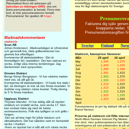
förväg på GrisPortalen!
avtalstillägg utöver standardavtalen (run
Åtkomstkod finns vid adressen på
visa för lågt slaktsvinspris för Sverige.
baksidan av tidningen GRIS
,
dvs om
årets prenumeration är betald. Finns inte
kod, är inte prenumerationen betald.
Prenumerera! Se spalten till
höger.
Prenumerera
Fakturera dig själv genom
knapparna nedan. Sk
Prenumerationsavgiften f
Marknadskommentarer
slaktsvin
Sverige
Finland
Norg
Scan AB
Johan Andersson: -Marknadsläget är oförändrat
och generellt bra. Hela grillsortimentet har
Slaktsvin, futurepriser Hannover
givetvis bra efterfågan.
Kommentar till slaktstatistiken: -Det är
Mån
25 april
16 april
förmodligen fel i statistiken. Det kan saknas en
Maj
1,345
1,375
vecka, enligt våra interna beräkningar. Jag
Juni
1,400
1,420
återkommer med synpunkter.
Juli
1,390
1,399
Aug
1,391
1,410
Ginsten Slakteri
Sep
1,383
1,370
Bengt Göran Bengtsson: -Vi har vädrets makter
med oss, så allt går åt.
Okt
1,330
1,305
Kommentar till slaktstatistiken: -Vi hade bra slakt i
Nov
1,310
1,315
fjol, så ökningen är inte så stor första kvartalet. Vi
Dec
1,315
1,335
dubblar nog slakten nästa kvartal. Trolig ökning
Jan
1,325
1,315
är 5 % första halvåret.
Feb
1,325
1,335
Ugglarps Slakteri
Mars
1,325
1,345
Thomas Olander: -Vi har aldrig sålt så mycket
April
-
-
småkorv en enskild vecka, som vecka 17. Den
Futurepriserna är per kg slaktad vikt på
kan endast mäta sig med de bästa
Brand Henton.
sommarveckorna. Folk ska tydligen ut och grilla i
helgen.
Priserna på slaktsvin vid ISNs interne
-Det var all time high för både falukorv och
North-West German Internet Pig Market. A
viktväktarkorv. Det har således varit en fantastisk
inte stort, men auktionspriserna kan iblan
vecka i charken.
noteringarna på vart pristrenden är på vä
-Även av styckat har vi sålt allt och nästa vecka