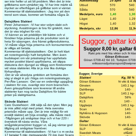
Auktionsdag
25 april
11 ap
ser inte heller ut att bli problem. Men det är inte
grillbitarna som utmärker sig. Vi har inte märkt så
Utbud
570
540
mycket av efterfrågan på grillbitar som vi väntat.
Sålda
570
540
Kommentar till slaktstatistiken: -Jag tror att den
Medelpris, euro
1,40
1,30
trend som visas, kommer att fortsätta några år.
Lägst
1,40
1,29
Dalsjöfors Slakteri
Högst
1,40
1,32
Peter Johansson: -Vi har stor volym slakt och
styckning. Avsättningen är bra för griskött, men
Medelpris, skr
12,86
11,9
det är viss tröghet för nöt.
-Vi känner av att prisbilden blir bättre och vi
försöker höja priserna på de produkter som är
Suggor, galtar kö
heta för säsongen, dvs främst grillprodukterna.
-Vi måste våga höja priserna och konsumenterna
Suggor 8,00 kr, galtar 6
är villiga att betala.
Kommentar till slaktstatistiken: -Det är helt klart
Rakt pris med fria vikter och fri kla
att noteringsnivån haft betydelse. Men även
Göran Eriksson
budskapet om vår prisstrategi har uppfattats
Göran 0708-42 64 10, Torbjörn 0708
mycket positivt bland uppfödarna, att slippa
erikssonsdjurtransport@swipne
diskutera den djungel av tillägg som förekommer
vid vissa slakterier. Alla är ju inte lika duktiga
förhandlare.
Suggor, Sverige
-Det är vår absoluta ambition att fortsätta den
Slakteri
Kg, 58 %
väg vi slagit in på i fråga om noteringsstrategin.
Göran Eriksson
fri vikt & kla
Per-Åke Larsson: -Det var en ordentligt uppgång
i slakten för oss, ovanligt stor inom branschen.
Ginsten
140,1 kg-
Även grisuppfödare som levererar till andra
Dahlbergs
140-
slakterier kan nog tacka Dalsjöfors för bättre
SLP
140,1 kg-
priser på slaktgrisarna.
Dalsjöfors
58%
KLS
140 -
Skövde Slakteri
Cato Gustafsson: -Allt säljs så det ryker. Men jag
Ugglarps
140,1 kg-
är inte alltid nöjd med priset. Hela svenska
Scan
140-
prisnivån måste upp. Det är inte möjligt för ett
Nyhléns & Hugoson
140-
enskilt slakteri att höja ensidigt, alla måste med.
Skövde
140-
-Tillgången på smågrisar ökar och vi har 220 i
Galtar
överskott till nästa vecka. Våra
Göran Eriksson
fri vikt & kla
smågrisleverantörer bygger ut, så jag väntar god
tillgång på smågrisar framöver.
SLP
oflådd
Kommentar till slaktstatistiken: -Vi har t o m vecka
Swedish Meats
oflådd
17 betalat 5 mkr, motsvarande 70 öre över Scans