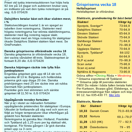
Priset vid tyska internetauktionen har höjts hela
Grispriserna vecka 18
92 öre på 14 dagar och auktionen brukar vara
Helfallspriset
en indikator på vart den tyska noteringen är på
Helsfallspriset är oförändrat.
väg. /LG 070426
Slaktsvin, grundnotering för bäst beta
Dalsjöfors betalar bäst och ökar slakten mest,
i %
Slakteri
Viktgr kg
Slaktutvecklingen kvartal 1 är en spegel av
Spotpris, Sverige**
73-94,9
tabellen över noteringarna. Slakterier med
Dalsjöfors Slakteri
70-94,9
högsta noteringarna har största slaktökningarna,
Ginsten Slakteri
65-94,9
slakterier med låg notering tappar slakt.
Skövde Slakteri
75-94,9
Som väntat med sin höga notering för slaktgrisar
Dahlbergs Slakteri
71-94,9
ökade Dalsjöfors Slakteri slakten klart mest. Se
GrisPortalen.
SLP
Avtal
70–96,9
Ugglarps Slakteri
70-94,9
Danska grispriserna oförändrade vecka 18
Spotpris, Tyskland*
84-102
Danska grispriserna är oförändrade vecka 18,
KLS
64-94,9
det vackra vårvädret till trots. Slaktsvinspriset är
SLP ej avtal
70–96,9
fortsatt 8,20 dkr. /LG 070426
Scan
avtal
75-96,9
Danska höjningen räckte inte lyfta från
Scan ej avtal
75-96,9
jumboplatsen
Nyhléns & Hugosons
73-90,9
Engelska grispriset gick upp till 14 skr och
Gröna siffror =
Ökning
Röda =
Minskning
spanska till 13 kr. Belgiska och holländska
*
Grisarna exporteras till Tyskland.
priserna gick upp dryga 20 öre. Danska
**
Grisarna säljs till svenska slakterier.
prishöjningen med 25 öre räckte inte att rubba
OBS! Du måste i båda fallen betala frakten
Danmark från jumboplatsen.
Per Karlsson, Boarps gård, Eldsberga, s
Frankrike gick mot strömmen och sänkte
intresseanmälningar från säljare och kö
grispriset till 11,50 kr. /LG 070424
90 12, fax 035-430 77.
Mer info
Uppåtgående trenden fortsätter
Slaktsvin, Norden
När vi är i slutet av månaden fortsätter
Skr
Slakteri
Viktgr. kg
uppåtgående pristrenden för slaktgrisar i Europa.
Utbudet är fortfarande på väg ned och som en
10,33
Danish Crown
70,0–83,9
följd av högre temperaturer ökar efterfrågan på
griskött hos flertalet slakterier.
23,32
Nortura
69,1–79,0
Noteringarna är ganska lika i Holland, Frankrike
11,28
LSO (HK)
77 – 92,5
och Tyskland på 1,25 euro per kg slaktad vikt,
korrigerat. För första gången i år gick danska
11,30
Österbottens
79 – 95
priset upp ca 3 cent.