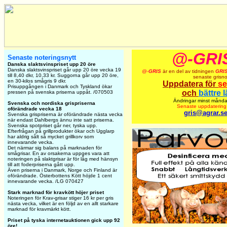
@-GRI
Senaste noteringsnytt
Danska slaktsvinspriset upp 20 öre
Danska slaktsvinspriset går upp 20 öre vecka 19
@-
GRIS
är en del av tidningen
GRI
till 8,40 dkr, 10,33 kr. Suggorna går upp 20 öre,
senaste grisno
en 30-kilos smågris 9 dkr.
Uppdatera för
se
Prisuppgången i Danmark och Tyskland ökar
och
bättre 
pressen på svenska priserna uppåt. /070503
Ändringar minst månda
Svenska och nordiska grispriserna
Senaste uppdatering 
oförändrade vecka 18
gris@agrar.s
Svenska grispriserna är oförändrade nästa vecka
när endast Dahlbergs ännu inte satt priserna.
Svenska spotpriset går ner, tyska upp.
Efterfrågan på grillprodukter ökar och Ugglarp
har aldrig sålt så mycket grillkorv som
innevarande vecka.
Det närmar sig balans på marknaden för
smågrisar. En av orsakerna uppges vara att
noteringen på slaktgrisar är för låg med hänsyn
till att foderpriserna gått upp.
Även priserna i Danmark, Norge och Finland är
oförändrade. Österbottens Kött höjde 1 cent
innevarande vecka. /LG 070427
Stark marknad för kravkött höjer priset
Noteringen för Krav-grisar stiger 16 kr per gris
nästa vecka, vilket är en följd av en allt starkare
marknad för kravmärkt kött.
Priset på tyska internetauktionen gick upp 92
öre!