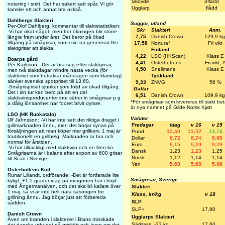
Skövde
oflådd
notering i snitt. Det har säkert satt spår. Vi gör
Ugglarp
flådd
kanske ett och annat bra också.
Dahlbergs Slakteri
Suggor, utland
Per-Olof Dahlberg, kommentar till slaktstatistiken:
Skr
Slakteri
Anm.
-Vi har ökat något, men tror ökningen blir större
7,75
Danish Crown
129,9 kg
längre fram under året. Det beror på ökad
tillgång på smågrisar, som i sin tur genererar fler
17,58
Nortura*
Fri vikt
slaktgrisar att slakta.
Finland
4,22
LSO (HKScan)
Klass E
Boarps gård
4,41
Österbottens
Fri vikt, 
Per Karlsson: -Det är bra sug efter slaktgrisar,
4,50
Snellmans
Klass E
men två slaktdagar mindre nästa vecka (för
Tyskland
slakterier som betraktar måndagen som klämdag)
sänker svenska spotpriset till 13,60.
9,33
ZNVG
56 %
-Smågrispriset sjunker som följd av ökad tillgång.
Galtar
Det i sin tur kan bero på att en del
6,51
Danish Crown
109,9 kg
slaktsvinsproducenter inte sätter in smågrisar p g
*För smågrisar som levereras till slakt bet
a dålig lönsamhet när fodret blivit dyrare.
är nya namnet på Gilde Norsk Kjøtt
LSO (HK Ruokatalo)
Valutor
Ulf Jahnsson: -Vi har inte sett det riktiga draget i
Fredagar
idag
v 16
v 15
grillmarknaden ännu, men det börjar synas på
försäljningen att man köper mer grillkorv. 1 maj är
Pund
13,40
13,52
13,74
traditionellt en grillhelg. Marknaden är bra och
Dollar
6,72
6,74
6,95
normal för årstiden.
Euro
9,15
9,19
9,29
-Vi har tillräckligt med slaktsvin och en liten kö.
Dansk
1,23
1,23
1,25
Smågrisarna är i balans efter export av 600 grisar
Norsk
1,12
1,14
1,14
till Scan i Sverige.
Yen
5,63
5,68
5,86
Österbottens Kött
Runar Lillandt, ordförande: -Det är fortfarade lite
Smågrisar, Sverige
kyligt, +1,5 grader idag på morgonen här i höjd
med Ångermanälven, och det ska bli kallare över
Slakteri
1 maj, så vi är inte helt nära säsongen för
Klass, kr/kg
v 18
grillning ännu. Jag börjar just att förbereda
SLP
sådden.
SLP+
17,80
Danish Crown
Ugglarps Slakteri
Även om branden i slakteriet i Blans minskade
Särklass, -23 kg
17,60
det danska utbudet på griskött och även om det