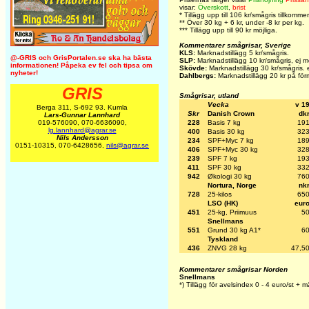
visar:
Överskott
,
brist
*
Tillägg upp till 106 kr/smågris tillkommer
** Över 30 kg + 6 kr, under -8 kr per kg.
*** Tillägg upp till 90 kr möjliga.
Kommentarer smågrisar, Sverige
KLS:
Marknadstillägg 5 kr/smågris.
@-GRIS och GrisPortalen.se ska ha bästa
SLP:
Marknadstillägg 10 kr/smågris
, ej 
informationen! Påpeka ev fel och tipsa om
Skövde:
Marknadstillägg 30 kr/smågris. e
nyheter!
Dahlbergs:
Marknadstillägg 20 kr på för
GRIS
Smågrisar, utland
Vecka
v 1
Berga 311, S-692 93. Kumla
Skr
Danish Crown
dk
Lars-Gunnar Lannhard
228
Basis 7 kg
19
019-576090, 070-6636090,
lg.lannhard@agrar.se
400
Basis 30 kg
32
Nils Andersson
234
SPF+Myc 7 kg
18
0151-10315, 070-6428656,
nils@agrar.se
406
SPF+Myc 30 kg
32
239
SPF 7 kg
19
411
SPF 30 kg
33
942
Økologi 30 kg
76
Nortura, Norge
nk
728
25-kilos
65
LSO (HK)
eur
451
25-kg, Priimuus
5
Snellmans
551
Grund 30 kg A1*
6
Tyskland
436
ZNVG 28 kg
47,5
Kommentarer smågrisar Norden
Snellmans
*) Tillägg för avelsindex 0 - 4 euro/st + m