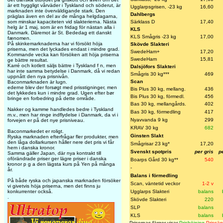
är ett hyggligt vårväder i Tyskland och söderut, är
Ugglarpsgrisen, -23 kg
16,60
marknaden inte överväldigande stark. Den
Dahlbergs
präglas även en del av de många helgdagarna,
Särklass D
17,40
som minskar kapaciteten vid slakterierna. Nästa
helg är 1 maj, som är en fridag för nästan alla i
KLS
Danmark. Däremot är St. Bededag ett danskt
KLS Smågris -23 kg
17,00
fænomen.
På skinkemarknaderna har vi försökt höja
Skövde Slakteri
priserna, men det lyckades endast i mindre grad.
SwedeHam+
17,20
Kommande vecka kan försöken att höja priserna
SwedeHam
15,81
ge bättre resultat.
Karré och kotlett säljs bättre i Tyskland f n, men
Dalsjöfors Slakteri
har inte samma betydelse i Danmark, då vi redan
Smågris 30 kg***
469
uppnått den nya prisnivån.
Scan
Baconmarknaden är lugn.
ederne blev der forsøgt med prisstigninger, men
Bis Plus 30 kg, mellang.
436
det lykkedes kun i mindre grad. Ugen efter bør
Bis Plus 30 kg, förmedl.
456
bringe en forbedring på dette område.
Bas 30 kg, mellangårds.
402
Nakker og kamme handledes bedre i Tyskland
Bas 30 kg, förmedling
417
m.v., men har ringe indflydelse i Danmark, da vi i
Nyavvanda 9 kg
299
forvejen er på det nye prisniveau.
KRAV 30 kg
682
Baconmarkedet er roligt.
Ginsten Slakt
Ryska marknaden efterfrågar fler produkter, men
den låga dollarkursen håller nere det pris vi får
Smågrisar 23 kg*
17,20
hem i danska kronor.
Svenskt spotpris
per gris
p
Samma gäller Japan, där nya kontrakt till
oförändrade priser ger lägre priser i danska
Boarps Gård 30 kg**
540
kronor p g a den lägsta kurs på Yen på många
-
år.
Balans i förmedling
På både ryska och japanska marknaden försöker
Scan, väntetid veckor
1-2 v
vi givetvis höja priserna, men det finns ju
Ugglarps Slakteri
balans
konkurrenter också.
.
Skövde Slakteri
220
SLP
balans
KLS
balans
Prisernas färger visar
Prishöjning
Prissä