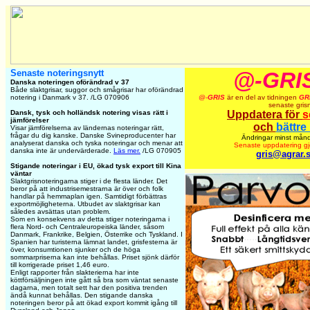
Senaste noteringsnytt
@-GRI
Danska noteringen oförändrad v 37
Både slaktgrisar, suggor och smågrisar har oförändrad
notering i Danmark v 37. /LG 070906
@-
GRIS
är en del av tidningen
GR
senaste gris
Dansk, tysk och holländsk notering visas rätt i
Uppdatera för
s
jämförelser
och
bättre
Visar jämförelserna av ländernas noteringar rätt,
frågar du dig kanske. Danske Svineproducenter har
Ändringar minst mån
analyserat danska och tyska noteringar och menar att
Senaste uppdatering g
danska inte är undervärderade.
Läs mer.
/LG 070905
gris@agrar.
Stigande noteringar i EU, ökad tysk export till Kina
väntar
Slaktgrisnoteringarna stiger i de flesta länder. Det
beror på att industrisemestrarna är över och folk
handlar på hemmaplan igen. Samtidigt förbättras
exportmöjligheterna. Utbudet av slaktgrisar kan
således avsättas utan problem.
Som en konsekvens av detta stiger noteringarna i
flera Nord- och Centraleuropeiska länder, såsom
Danmark, Frankrike, Belgien, Österrike och Tyskland. I
Spanien har turisterna lämnat landet, grisfesterna är
över, konsumtionen sjunker och de höga
sommarpriserna kan inte behållas. Priset sjönk därför
till korrigerade priset 1,46 euro.
Enligt rapporter från slakterierna har inte
köttförsäljningen inte gått så bra som väntat senaste
dagarna, men totalt sett har den positiva trenden
ändå kunnat behållas. Den stigande danska
noteringen beror på att ökad export kommit igång till