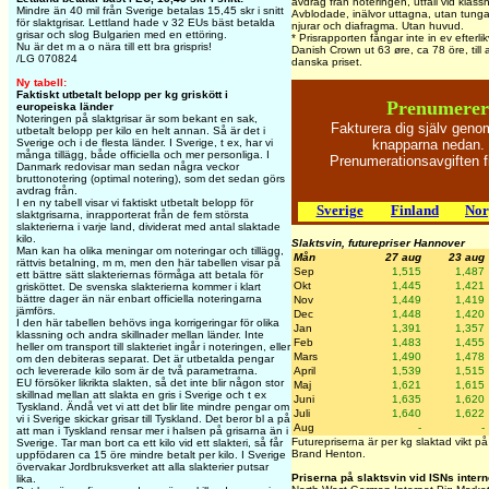
avdrag från noteringen, utfall vid klassn
Mindre än 40 mil från Sverige betalas 15,45 skr i snitt
Avblodade, inälvor uttagna, utan tunga,
för slaktgrisar. Lettland hade v 32 EUs bäst betalda
njurar och diafragma. Utan huvud.
grisar och slog Bulgarien med en ettöring.
* Prisrapporten fångar inte in ev efterli
Nu är det m a o nära till ett bra grispris!
Danish Crown ut 63 øre, ca 78 öre, till 
/LG 070824
danska priset.
Ny tabell:
Faktiskt utbetalt belopp per kg griskött i
Prenumerer
europeiska länder
Noteringen på slaktgrisar är som bekant en sak,
Fakturera dig själv geno
utbetalt belopp per kilo en helt annan. Så är det i
knapparna nedan. S
Sverige och i de flesta länder. I Sverige, t ex, har vi
många tillägg, både officiella och mer personliga. I
Prenumerationsavgiften 
Danmark redovisar man sedan några veckor
bruttonotering (optimal notering), som det sedan görs
avdrag från.
I en ny tabell visar vi faktiskt utbetalt belopp för
Sverige
Finland
Nor
slaktgrisarna, inrapporterat från de fem största
slakterierna i varje land, dividerat med antal slaktade
kilo.
Slaktsvin, futurepriser Hannover
Man kan ha olika meningar om noteringar och tillägg,
Mån
27 aug
23 aug
rättvis betalning, m m, men den här tabellen visar på
Sep
1,515
1,487
ett bättre sätt slakteriernas förmåga att betala för
Okt
1,445
1,421
grisköttet. De svenska slakterierna kommer i klart
bättre dager än när enbart officiella noteringarna
Nov
1,449
1,419
jämförs.
Dec
1,448
1,420
I den här tabellen behövs inga korrigeringar för olika
Jan
1,391
1,357
klassning och andra skillnader mellan länder. Inte
Feb
1,483
1,455
heller om transport till slakteriet ingår i noteringen, eller
Mars
1,490
1,478
om den debiteras separat. Det är utbetalda pengar
April
1,539
1,515
och levererade kilo som är de två parametrarna.
EU försöker likrikta slakten, så det inte blir någon stor
Maj
1,621
1,615
skillnad mellan att slakta en gris i Sverige och t ex
Juni
1,635
1,620
Tyskland. Ändå vet vi att det blir lite mindre pengar om
Juli
1,640
1,622
vi i Sverige skickar grisar till Tyskland. Det beror bl a på
Aug
-
-
att man i Tyskland rensar mer i halsen på grisarna än i
Futurepriserna är per kg slaktad vikt p
Sverige. Tar man bort ca ett kilo vid ett slakteri, så får
Brand Henton.
uppfödaren ca 15 öre mindre betalt per kilo. I Sverige
övervakar Jordbruksverket att alla slakterier putsar
Priserna på slaktsvin vid ISNs intern
lika.