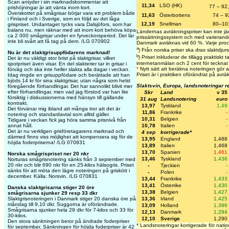
Scan antyder i sin marknadskommentar att
11,34
LSO (HK)
77 – 92
prishöjningar är att vänta inom kort.
Överskottet på smågrisar börjar vara ett problem både
11,63
Österbottens
74 – 9
i Finland och i Sverige, som en följd av det låga
12,19
Snellman
80–10
grispriset. Undantaget tycks vara Dalsjöfors, som har
balans nu, men räknar med att inom kort behöva köpa
Ländernas avräkningspriser kan inte jä
ca 2 000 smågrisar under en fyrveckorsperiod. Det lär
prissättningssystem och med varierande 
inte bli svårt att få tag på dem. /LG 070902
Danmark avräknas vid 60 %. Varje proc
a
) Från norska priser ska dras slaktdjur
Nu är det slaktgrisuppfödarens marknad!
b
) Priset inkluderar de tillägg praktiskt 
Det är nu väldigt stor brist på slaktgrisar, vilket
internetanmälan och 2 cent för tecknat avt
spotpriset även visar. En del slakterier tar in grisar i
*
Nytt sätt att beräkna noteringen gör 
förväg och ska inte heller slakta alla dagar i veckan.
Priset är i praktiken oförändrat på avrä
Idag ringde en grisuppfödare och berättade att han
bjöds 14 kr för sina slaktgrisar, utan några som helst
Slaktsvin, Europa, landsnoteringar r
föregående förhandlingar. Det har sannolikt blivit mer
efter förhandlingar, men vad jag förstod var han lite
Skr
Land
v 35
försiktig i diskussionerna med hänsyn till gällande
31 aug
Landsnotering
euro
kontrakt.
13,97
Tyskland
1,49
Det förvänar mig ibland att många tror att det är
11,86
Frankrike
-
notering och standardavtal som alltid gäller.
10,31
Belgien
-
Tidigare i veckan fick jag höra samma prisnivå från
10,78
Italien
-
annat håll.
Det är nu verkligen grisföretagarens marknad och
4 sep
korrigerade*
därmed finns viss möjlighet att kompensera sig för de
13,95
England
1,488
höjda foderpriserna! /LG 070831
13,89
Italien
1,468
13,70
Spanien
1,461
Norska smågrispriset ner 20 nkr
13,46
Tyskland
1,436
Norturas smågrisnotering sänks från 3 september med
20 nkr och blir 690 nkr för en 25-kilos hälsogris. Priset
-
Tjeckien
-
sänks för att möta den lägre noteringen på griskött i
-
Polen
-
december. Källa: Norsvin. /LG 070831
13,44
Frankrike
1,433
13,41
Österrike
1,430
Danska slaktgrisarna stiger 20 öre
13,38
Belgien
1,427
smågrisarna sjunker 29 resp 33 dkr
13,36
Irland
1,425
Slaktgrisnoteringen i Danmark stiger 20 danska öre på
måndag till 9,10 dkr. Suggorna är oförändrade.
13,09
Holland
1,396
Smågrisarna sjunker hela 29 dkr för 7-kilos och 33 för
12,13
Danmark
1,294
30-kilos.
12,10
Sverige
1,290
Den stora sänkningen beror på ändrade foderpriser
* Landsnoteringar korrigerade för nation
för september. Sänkningen för höjda foderpriser är 42