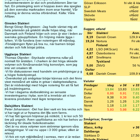
industrisemestern är slut och produktionen åter tar
Göran Eriksson
fri vikt & kl
fart. En prisstegring som vi hoppas även ska speglas
SLP
oflådd
på den svenska marknaden inom snar framtid. Vår
Swedish Meats
oflådd
notering är denna vecka oförändrad. Källa: Våra
Skövde
oflådd
Affärer.
Ugglarp
flådd
Ginsten Slakteri
Bengt Göran Bengtsson: -Jag hade väntat mig att
Suggor, utland
hela prisnivån på griskött skulle höjas idag, när
Skr
Slakteri
Anm.
Danmark och Finland höjer och oron är stor i leden av
8,19
Danish Crown
129,9 k
svenska grisuppfödare. En höjning måste ligga i
luften. Vi får fundera över noteringen till måndag.
19,24
Nortura
Fri vik
-Försäljningen flyter på bra nu, när barnen börjat
Finland
skolan och folk börjat jobba.
4,22
LSO (HKScan)
Fri vikt
4,87
Österbottens
Fri vikt
Ugglarps Slakteri
4,87
Snellmans
Klass 
Thomas Olander: -Styckade volymerna rullar på
normalt för årstiden. I charken är det höga skivade
Tyskland
volymer och förvånansvärt hög korvvolym, som jag
9,00
ZNVG
56 %
inte vet orsaken till.
Galtar
-Vi för diskussioner med handeln om prishöjningar p g
6,68
Danish Crown
109,9 k
a högre foderkostnad.
-Överskottet på smågrisar börjar kännas och det finns
Valutor
visst motstånd att sätta in grisar i slaktgrisstallarna.
Fredagar
idag
v 34
v 33
Det är nödvändigt med högre notering för att få fart
på insättningarna.
Pund
13,84
13,83
13,83
-Vi har i dagarna slutbesiktning av senaste
Dollar
6,86
6,91
7,01
investeringarna i kylar, som bl a innebär att vi kan
Euro
9,38
9,38
9,40
leverera produkter med lägre temperatur.
Dansk
1,26
1,26
1,26
Norsk
1,18
1,18
1,17
Dalsjöfors Slakteri
Peter Johansson: -Det har åter varit en bra vecka och
Yen
5,93
5,98
6,22
vi har tagit ut ur frysarna det lilla som fanns.
-Vi har fått igenom höjninar på nötkött, 1 kr kor och 50
Smågrisar, Sverige
öre på ungnöt. Även uppfödarna av nöt har behov av
täckning för ökade foderkostnader.
Slakteri
-Det är nu stora volymer som strömmar igenom våra
Klass, kr/kg
v 36
anläggningar. Vi var nu uppe i 3 000 grisar, vilket är
Dahlbergs
rekord.
Särklass D
17,50
-Vi fick ett nytt miljötillstånd i somras, men vi är redan
Skövde Slakteri