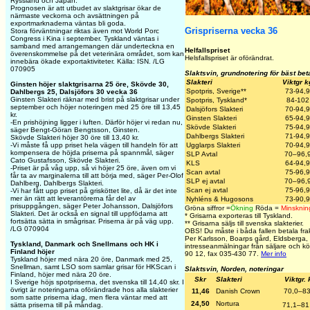
Ryssland och Japan.
Prognosen är att utbudet av slaktgrisar ökar de
närmaste veckorna och avsättningen på
exportmarknaderna väntas bli goda.
Grispriserna vecka 36
Stora förväntningar riktas även mot World Porc
Congress i Kina i september. Tyskland väntas i
samband med arrangemangen där underteckna en
Helfallspriset
överenskommelse på det veterinära området, som kan
Helsfallspriset är oförändrat.
innebära ökade exportaktiviteter. Källa: ISN. /LG
070905
Slaktsvin, grundnotering för bäst bet
Slakteri
Viktgr k
Ginsten höjer slaktgrisarna 25 öre, Skövde 30,
Spotpris, Sverige**
73-94,9
Dahlbergs 25, Dalsjöfors 30 vecka 36
Ginsten Slakteri räknar med brist på slaktgrisar under
Spotpris, Tyskland*
84-102
september och höjer noteringen med 25 öre till 13,45
Dalsjöfors Slakteri
70-94,9
kr.
Ginsten Slakteri
65-94,9
-En prishöjning ligger i luften. Därför höjer vi redan nu,
Skövde Slakteri
75-94,9
säger Bengt-Göran Bengtsson, Ginsten.
Dahlbergs Slakteri
71-94,9
Skövde Slakteri höjer 30 öre till 13,40 kr.
-Vi måste få upp priset hela vägen till handeln för att
Ugglarps Slakteri
70-94,9
kompensera de höjda priserna på spannmål, säger
SLP
Avtal
70–96,
Cato Gustafsson, Skövde Slakteri.
KLS
64-94,9
-Priset är på våg upp, så vi höjer 25 öre, även om vi
Scan
avtal
75-96,9
får ta av marginalerna till att börja med, säger Per-Olof
SLP ej avtal
70–96,
Dahlberg, Dahlbergs Slakteri.
Scan ej avtal
75-96,9
-Vi har fått upp priset på grisköttet lite, då är det inte
mer än rätt att leverantörerna får del av
Nyhléns & Hugosons
73-90,9
prisuppgången, säger Peter Johansson, Dalsjöfors
Gröna siffror =
Ökning
Röda =
Minsknin
Slakteri. Det är också en signal till uppfödarna att
*
Grisarna exporteras till Tyskland.
fortsätta sätta in smågrisar. Priserna är på väg upp.
**
Grisarna säljs till svenska slakterier.
/LG 070904
OBS! Du måste i båda fallen betala frakte
Per Karlsson, Boarps gård, Eldsberga,
Tyskland, Danmark och Snellmans och HK i
intresseanmälningar från säljare och k
Finland höjer
90 12, fax 035-430 77.
Mer info
Tyskland höjer med nära 20 öre, Danmark med 25,
Snellman, samt LSO som samlar grisar för HKScan i
Slaktsvin, Norden, noteringar
Finland, höjer med nära 20 öre.
Skr
Slakteri
Viktgr. 
I Sverige höjs spotpriserna, det svenska till 14,40 skr. I
övrigt är noteringarna oförändrade hos alla slakterier
11,46
Danish Crown
70,0–83
som satte priserna idag, men flera väntar med att
24,50
Nortura
sätta priserna till på måndag.
71,1–81