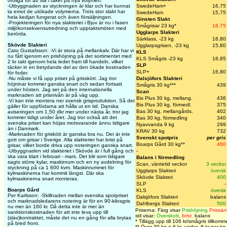
oroliga för att slå i taket på nya volymen.
SwedeHam+
16,75
-Utbyggnaden av styckningen är klar och har kunnat
ta emot de utökade volymerna. Trots stor slakt har
SwedeHam
15,75
hela kedjan fungerat och även försäljningen.
Ginsten Slakt
-Projekteringen för nya slakteriet i Bjuv är nu i fasen
Smågrisar 23 kg*
16,75
miljökonsekvensutredning och upptaktsmöten med
Ugglarps Slakteri
berörda.
Särklass, -23 kg
16,80
Skövde Slakteri
Ugglarpsgrisen, -23 kg
15,80
Cato Gustafsson: -Vi är stora på mellankalv. Där har vi
KLS
nu fått igenom en prishöjning på det sortimentet med
KLS Smågris -23 kg
16,85
2 kr rakt igenom hela ledet fram till handeln, vilket
SLP
täcker in en betydande del av den ökade kostnaden
SLP+
16,80
för foder.
Dalsjöfors Slakteri
-Nu måste vi få upp priset på grisskött. Jag tror
höjninar kommer ganska snart och sedan fortsatt
Smågris 30 kg***
439
under hösten. Jag ser på den internationella
Scan
marknaden att prisnivån är på väg upp.
Bis Plus 30 kg, mellang.
436
-Vi kan inte montera ner svensk grisproduktion. Så det
Bis Plus 30 kg, förmedl.
375
gäller för uppfödarna att hålla ut en tid. Danska
Bas 30 kg, mellangårds.
402
aviseringen om 1,50 dkr mer under nästa år, tror jag
kommer tidigt under året. Jag tror också att det
Bas 30 kg, förmedling
340
svenska priset kan höjas motsvarande ännu tidigare
Nyavvanda 9 kg
299
än i Danmark.
KRAV 30 kg
732
-Marknaden för griskött är ganska bra nu. Det är inte
Svenskt spotpris
per gris
gott om grisar i Sverige. Alla slakterier har brist på
Boarps Gård 30 kg**
460
grisar, vilket borde driva upp noteringen ganska snart.
-
-Utbyggnaden vid slakteriet i Skövde är i full gång och
ska vara klart i februari - mars. Det blir som tidigare
Balans i förmedling
sagts större kylar, maskinrum och en ny avdelning för
Scan, väntetid veckor
3 veckor
styckning på ca 1 600 kvm. Maskinrummet för
Ugglarps Slakteri
översk
kylmaskinerna har kommit längst. Där ska
Skövde Slakteri
400
kylmaskinerna snart monteras.
SLP
-
Boarps Gård
KLS
översk
Per Karlsson: -Skillnaden mellan svenska spotpriset
Dalsjöfors Slakteri
balans
och marknadsledarens notering är för en 90-kilosgris
Dahlbergs Slakteri
500
nu mer än 160 kr. Då detta inte är mer än
Priserna: Färg visar
Prishöjning
Prissän
sanktionskostnaden för att inte leva upp till
stil visar:
Överskott
,
brist,
balans
(slav)kontraktet, måste det nu en gång för alla brytas
*
Tillägg upp till 106 kr/smågris tillkomm
på bred front.
** Över 30 kg + 6 kr, under -8 kr per kg.