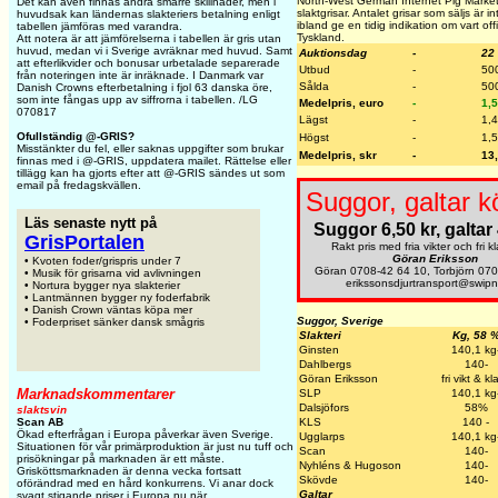
North-West German Internet Pig Market 
Det kan även finnas andra smärre skillnader, men i
slaktgrisar. Antalet grisar som säljs är 
huvudsak kan ländernas slakteriers betalning enligt
ibland ge en tidig indikation om vart off
tabellen jämföras med varandra.
Tyskland.
Att notera är att jämförelserna i tabellen är gris utan
huvud, medan vi i Sverige avräknar med huvud. Samt
Auktionsdag
-
22
att efterlikvider och bonusar urbetalade separerade
Utbud
-
50
från noteringen inte är inräknade. I Danmark var
Sålda
-
50
Danish Crowns efterbetalning i fjol 63 danska öre,
som inte fångas upp av siffrorna i tabellen. /LG
Medelpris, euro
-
1,
070817
Lägst
-
1,
Ofullständig @-GRIS?
Högst
-
1,
Misstänkter du fel, eller saknas uppgifter som brukar
Medelpris, skr
-
13
finnas med i @-GRIS, uppdatera mailet. Rättelse eller
tillägg kan ha gjorts efter att @-GRIS sändes ut som
email på fredagskvällen.
Suggor, galtar k
Läs senaste nytt på
Suggor 6,50 kr, galtar 
GrisPortalen
Rakt pris med fria vikter och fri k
Göran Eriksson
• Kvoten foder/grispris under 7
Göran 0708-42 64 10, Torbjörn 07
• Musik för grisarna vid avlivningen
erikssonsdjurtransport@swipn
• Nortura bygger nya slakterier
• Lantmännen bygger ny foderfabrik
• Danish Crown väntas köpa mer
Suggor, Sverige
• Foderpriset sänker dansk smågris
Slakteri
Kg, 58 
Ginsten
140,1 kg
Dahlbergs
140-
Göran Eriksson
fri vikt & kl
Marknadskommentarer
SLP
140,1 kg
Dalsjöfors
58%
slaktsvin
KLS
140 -
Scan AB
Ökad efterfrågan i Europa påverkar även Sverige.
Ugglarps
140,1 kg
Situationen för vår primärproduktion är just nu tuff och
Scan
140-
prisökningar på marknaden är ett måste.
Nyhléns & Hugoson
140-
Grisköttsmarknaden är denna vecka fortsatt
Skövde
140-
oförändrad med en hård konkurrens. Vi anar dock
Galtar
svagt stigande priser i Europa nu när