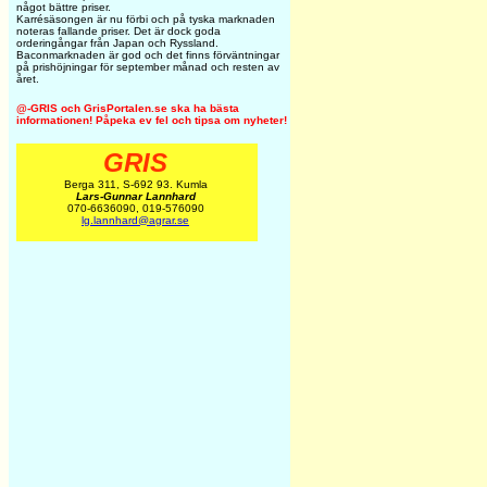
något bättre priser.
Karrésäsongen är nu förbi och på tyska marknaden
noteras fallande priser. Det är dock goda
orderingångar från Japan och Ryssland.
Baconmarknaden är god och det finns förväntningar
på prishöjningar för september månad och resten av
året.
@-GRIS och GrisPortalen.se ska ha bästa
informationen! Påpeka ev fel och tipsa om nyheter!
GRIS
Berga 311, S-692 93. Kumla
Lars-Gunnar Lannhard
070-6636090, 019-576090
lg.lannhard@agrar.se