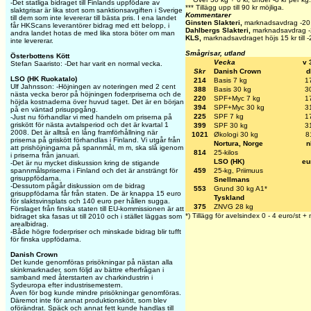
-Det statliga bidraget till Finlands uppfödare av
*** Tillägg upp till 90 kr möjliga.
slaktgrisar är lika stort som sanktionsavgiften i Sverige
Kommentarer
till dem som inte levererar till bästa pris. I ena landet
Ginsten Slakteri,
marknadsavdrag -20 
får HKScans leverantörer bidrag med ett belopp, i
Dahlbergs Slakteri,
marknadsavdrag -2
andra landet hotas de med lika stora böter om man
KLS,
marknadsavdraget höjs 15 kr till -
inte levererar.
Smågrisar, utland
Österbottens Kött
Vecka
v 
Stefan Saaristo: -Det har varit en normal vecka.
Skr
Danish Crown
d
LSO (HK Ruokatalo)
214
Basis 7 kg
1
Ulf Jahnsson: -Höjningen av noteringen med 2 cent
388
Basis 30 kg
3
nästa vecka beror på höjningen foderpriserna och de
220
SPF+Myc 7 kg
1
höjda kostnaderna över huvud taget. Det är en början
394
SPF+Myc 30 kg
3
på en väntad prisuppgång.
225
SPF 7 kg
1
-Just nu förhandlar vi med handeln om priserna på
griskött för nästa avtalsperiod och det är kvartal 1
399
SPF 30 kg
3
2008. Det är alltså en lång framförhållning när
1021
Økologi 30 kg
8
priserna på griskött förhandlas i Finland. Vi utgår från
Nortura, Norge
n
att prishöjningarna på spannmål, m m, ska slå igenom
814
25-kilos
i priserna från januari.
LSO (HK)
eu
-Det är nu mycket diskussion kring de stigande
459
25-kg, Priimuus
spannmålspriserna i Finland och det är ansträngt för
grisuppfödarna.
Snellmans
-Dessutom pågår diskussion om de bidrag
553
Grund 30 kg A1*
grisuppfödarna får från staten. De är knappa 15 euro
Tyskland
för slaktsvinsplats och 140 euro per hållen sugga.
375
ZNVG 28 kg
Förslaget från finska staten till EU-kommissionen är att
*) Tillägg för avelsindex 0 - 4 euro/st +
bidraget ska fasas ut till 2010 och i stället läggas som
arealbidrag.
-Både högre foderpriser och minskade bidrag blir tufft
för finska uppfödarna.
Danish Crown
Det kunde genomföras prisökningar på nästan alla
skinkmarknader, som följd av bättre efterfrågan i
samband med återstarten av charkindustrin i
Sydeuropa efter industrisemestern.
Även för bog kunde mindre prisökningar genomföras.
Däremot inte för annat produktionskött, som blev
oförändrat. Späck och annat fett kunde handlas till