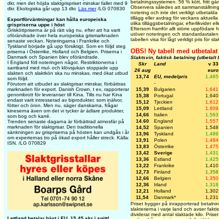
betalningssystemen. 56 % kött, fritt gård
dkr, men det höjda slaktgrispriset minskar fallet med 9
Observera således att sammanställninge
dkr. Ekologiska går upp 13 dkr.
Läs mer
/LG 070830
notering och inte det verkligt utbetalda 
tillägg eller avdrag för veckans aktuella
Exportförväntningar kan hålla europeiska
olika tilläggsbetalningar, efterlikvider el
grispriserna uppe i höst
Eftersom framför allt större uppfödare h
Grisköttpriserna är på rätt väg nu, efter att ha varit
utöver noteringen och standardavtalen (
oförändrade över hela europeiska grismarknaden
tabellen visa för lågt verkligt pris för s
senaste veckan. Noteringarna i Frankrike och
Tyskland började gå upp försiktigt. Som en följd steg
OBS! Ny tabell med utbetalat
priserna i Österrike, Holland och Belgien. Priserna i
Danmark och Spanien blev oförändrade.
Slaktsvin, faktisk betalning (utbetalt
I England föll noteringen något. Restriktionerna i
Skr
Land
v 33
samband med mul- och klövsjukan stoppade upp
26 aug
euro
slakten och slaktkön ska nu minskas, med ökat utbud
13,74
EU, medelpris
1,465
som följd.
-
Förutom att utbudet av slaktgrisar minskar, förbättras
15,39
Bulgarien
1,641
marknaden för export. Danish Crown, t ex, rapporterar
genombrott för leveranser till Kina. Tills nu har Kina
15,38
Portugal
1,640
endast varit intresserad av biprodukter, som inälvor,
15,12
Tjeckien
1,612
fötter och öron. Men nu, säger danskarna, frågar
15,09
Lettland
1,609
kineserna även om det vi tycker är ädlare produkter,
14,66
Italien
1,563
som bog och karré.
14.60
England
1,557
Trenden senaste dagarna är förbättrad atmosfär på
marknaden för slaktgrisar. Den traditionella
14,52
Spanien
1,548
sänkningen av grispriserna på hösten kan undgås i år
13,96
Tyskland
1,489
om experternas tro på ökad export håller streck. Källa:
13,91
Polen
1,484
ISN. /LG 070829
13,83
Österrike
1,475
13,42
Sverige
1,431
13,36
Estland
1,425
13,22
Frankrike
1,410
12,73
Finland
1,358
12,66
Belgien
1,350
12,36
Irland
1,318
12,21
Holland
1,302
11,54
Danmark*
1,231
Priset bygger på inrapporterad betalnin
slakterierna i varje land och avser fakti
dividerat med antal slaktade kilo. Prise
Lettland betalar bäst i EU, 15,45 skr i snitt!