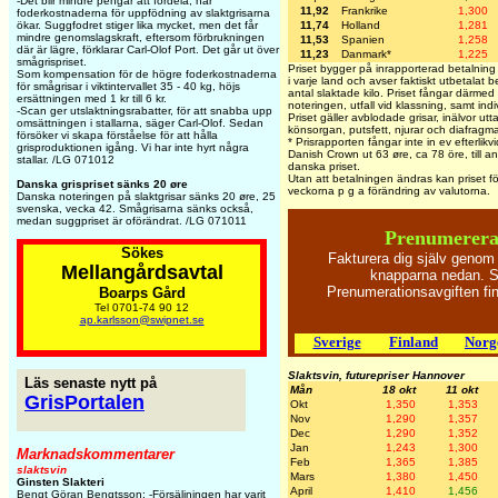
-Det blir mindre pengar att fördela, när
11,92
Frankrike
1,300
foderkostnaderna för uppfödning av slaktgrisarna
11,74
Holland
1,281
ökar. Suggfodret stiger lika mycket, men det får
mindre genomslagskraft, eftersom förbrukningen
11,53
Spanien
1,258
där är lägre, förklarar Carl-Olof Port. Det går ut över
11,23
Danmark*
1,225
smågrispriset.
Priset bygger på inrapporterad betalning 
Som kompensation för de högre foderkostnaderna
i varje land och avser faktiskt utbetalat b
för smågrisar i viktintervallet 35 - 40 kg, höjs
antal slaktade kilo. Priset fångar därmed
ersättningen med 1 kr till 6 kr.
noteringen, utfall vid klassning, samt indi
-Scan ger utslaktningsrabatter, för att snabba upp
Priset gäller avblodade grisar, inälvor utt
omsättningen i stallarna, säger Carl-Olof. Sedan
könsorgan, putsfett, njurar och diafragm
försöker vi skapa förståelse för att hålla
* Prisrapporten fångar inte in ev efterlikv
grisproduktionen igång. Vi har inte hyrt några
Danish Crown ut 63 øre, ca 78 öre, till an
stallar. /LG 071012
danska priset.
Utan att betalningen ändras kan priset f
Danska grispriset sänks 20 øre
veckorna p g a förändring av valutorna.
Danska noteringen på slaktgrisar sänks 20 øre, 25
svenska, vecka 42. Smågrisarna sänks också,
medan suggpriset är oförändrat. /LG 071011
Prenumerera
Sökes
Fakturera dig själv genom
Mellangårdsavtal
knapparna nedan. Sk
Prenumerationsavgiften f
Boarps Gård
Tel 0701-74 90 12
ap.karlsson@swipnet.se
Sverige
Finland
Norg
Slaktsvin, futurepriser Hannover
Läs senaste nytt på
Mån
18 okt
11 okt
GrisPortalen
Okt
1,350
1,353
Nov
1,290
1,357
Dec
1,290
1,352
Jan
1,243
1,300
Marknadskommentarer
Feb
1,365
1,385
slaktsvin
Mars
1,380
1,450
Ginsten Slakteri
April
1,410
1,456
Bengt Göran Bengtsson: -Försäljningen har varit