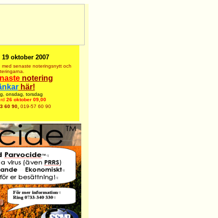
19 oktober 2007
,
med senaste noteringsnytt
och
teringarna.
naste
notering
länkar
här!
g, onsdag, torsdag
ord
26 oktober 09,00
3 60 90,
019-57 60 90