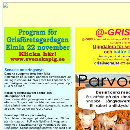
@-GRIS
@-
GRIS
är en del av tidninge
GRIS
senaste grisno
Uppdatera för
se
och
bättre 
Ändringar minst månda
Senaste uppdatering gj
gris@agrar.se
070-66
Senaste noteringsnytt
Danska suggorna fortsätter falla
Noteringen på suggor i Danmark blir ytterligare 30
øre lägre veckan 44. Nya priset blir 4,50 dkr, 5,53
skr. Slaktgrisar är oförändrade och smågrisar höjs 1
kr. /LG 071025
Norsk regleringsavgift sänks och
slaktgrispriset upp
Den norska slaktdjursavgiften är nu nere i 50 øre,
eftersom Norge är ett område med underskott.
Med sänkningen kom ett ökat slaktgrispris, som nu
är 16,97 nkr, 26,06 skr. /LG 071022
Scan höjer 20 öre på måndag
Scan höjer noteringen på slaktgrisar med 20 öre
på måndag och SLP och Nyhléns & Hugosons
följer med. Kravgrisarna höjs ytterligare 50 öre.
Smågrisar i Scans mellangårdsavtal höjs med 6 kr.