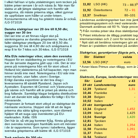
I vilket fall kan vi tyda utslaktningen som tecken på
b
11,82
LSO (HK)
73 – 88,5
bättre priser senare i år och nästa år. När man får
slakta ut allt lättare slaktgrisar och framför allt
11,92
Österbottens
72 –
91
suggorna, då måste priserna stiga, vilket gynnar
12,37
Snellman
80–101
de uppfödare som håller ut under krisen.
Konsumenterna vill nog ha griskött nästa år också.
Ländernas avräkningspriser kan inte jäm
/LG 071019
prissättningssystem och med varierande e
Danmark avräknas vid 60 %. Varje proce
Danska slaktgrisar ner 20 öre till 8,50 dkr,
a
) Från norska priser ska dras slaktdjursa
suggor ner 30 öre
b
) Priset inkluderar de tillägg praktiskt ta
Det ser inte ut att finnas något slut på
internetanmälan och 2 cent för tecknat avtal
sänkningarna av danska grispriserna. Vecka 43
*
Nytt sätt att beräkna noteringen gör at
faller slaktgrisar ytterligare 20 öre till 8,50 dkr,
Priset är i praktiken oförändrat på avräk
suggorna 30 öre till 4,80 dkr och smågrisarna 4
resp 8 kr för 7-kilos och 30-kilos. /LG 071018
Slaktgrisar, garantipriser (lägsta pris,
Alla EUs noteringar viker, utom den svenska
Skr
Slakteri
valuta
Hoppet för en stabilisering av noteringarna i EU
12,56
LSO (HK)
*
euro
har de senaste dagarna gått upp i rök. Det är stor
press på noteringarna från ett för stort utbud. I
* Avser klass Primus utan tillägg, som är 
Holland kör slakterierna på full kapacitet, men man
ovan.
hinner ändå inte med. Noteringarna i EU står inte
emot trycket, utan faller, utom i Sverige.
Slaktsvin, Europa, landsnoteringar re
Enligt danska exportörer är det bra drag i
Skr
Land
v 43
leveranserna till särskilt Ryssland, Japan och
19 okt
Landsnotering
euro
Australien. Exporten till Central- och Västeuropa
12,39
Tyskland
1,31
går sämre och framför allt är priset på skinka och
10,46
Frankrike
-
bog fallande. Samtidigt klagar belgiska distributörer
10,38
Belgien
-
över att danskt kött säljs alldeles för billigt i EU för
närvarande.
10,02
Italien
-
Prognosen är fortsatt stort utbud av slaktgrisar de
23 okt
korrigerade*
närmaste veckorna. Hoppet står till att de lägre
13,34
England
1,452
priserna ska sätta igång exporten, som därmed
13,09
Irland
1,425
hjälper till att suga upp överskottet på EU-
13,04
Sverige
1,420
marknaden. Källa: ISN
Det här är, så vitt jag kommer ihåg, första gången
12,81
Tjeckien
-
den svenska noteringen framhålls som ett mönster
12,44
Italien
1,354
i de är rapporterna. Som synes i tabellerna, ligger
11,58
Frankrike
1,261
svenska grispriserna allt bättre till. /LG 071016
11,37
Polen
-
11,54
Tyskland
1,256
Tysk smågris för 300 skr