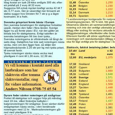
11,48
Österrike
1,250
Idag kostar en tysk 28-kilos smågris 300 skr, efter
ett prisfall på 2 euro till 33 euro.
11,30
Belgien
1,230
Suggorna föll också mycket kraftigt vecka 42 till 7
11,23
Holland
1,222
skr, 0,77 euro. Det är väsentligt mer lönsamt att
11,14
Danmark
1,213
slakta suggor hos Ginsten för 7 skr p g a lägre
10,71
Spanien
1,166
kostnader, bl a frakt.
* Landsnoteringar korrigerade för nationel
betalningssystemen. 56 % kött, fritt gård, 
Svenska grispriset femte bästa i Europa
Observera således att sammanställningen 
Den svenska betalningen för slaktgrisar fortsätter
notering och inte det verkligt utbetalda pr
uppåt, medan den faller i flera länder. Sverige
tillägg eller avdrag för veckans aktuella k
ligger nu på femte plats i EU, när det gäller att
tilläggsbetalningar, efterlikvider eller års
betala bra för slaktgrisarna. Enligt tabellen är
Eftersom framför allt större uppfödare har
svenska betalningen 94 öre över tyska.
noteringen och standardavtalen (tillägg r
Svenska noteringarna är oförändrade så långt de
visa för lågt verkligt pris för slaktgrisar 
satts idag. Dalsjöfors har inte satt noteringen nästa
vecka, men om den ligger fast, så skiljer det
Slaktsvin, faktisk betalning (utbet. be
häpnadsväckande 2,20 skr per kg mot tyska priset,
till svensk favör.
14 okt
Land
v 42
Tyska noteringen sänks nästa vecka med
Skr
euro
ytterligare 4 cent till 1,36 euro, 12,39 skr.
12,60
EU, medelpris
1,375
-
17,32
Grekland
-
15,37
Cypern
1,677
15,22
Bulgarien
1,660
15,11
Lettland
1,648
14,40
Sverige
1,571
13,95
Estland
1,522
13,83
England
1,509
13,27
Tjeckien
1,448
13,58
Italien
1,481
13,39
Tyskland
1,461
Dyrare foder sänker noteringen på smågrisar
13,21
Österrike
1,441
Fodret till slaktgrisar och suggor höjs på måndag
13,17
Finland
1,437
med 19 öre, vilket förändrar kalkylen i
balansnoteringen för smågrisar. Scan sänker därför
12,49
Polen
1,363
smågrispriset nästa vecka, i den beräknade
12,66
Irland
1,381
noteringen med 12 kr . Marknadsnoteringen går
12,16
Belgien
1,327
ned med ytterligare 9 kr.
12,28
Portugal
1,340