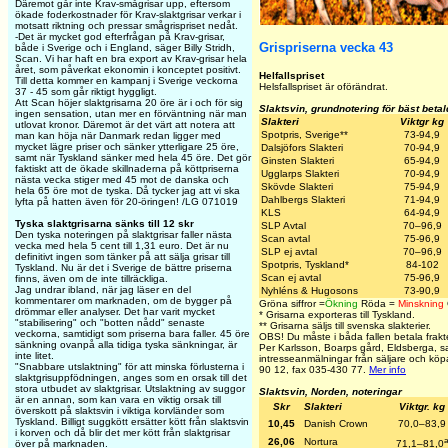
Däremot går inte Krav-smågrisar upp, eftersom
ökade foderkostnader för Krav-slaktgrisar verkar i
motsatt riktning och pressar smågrispriset nedåt.
-Det är mycket god efterfrågan på Krav-grisar,
Grispriserna vecka 43
både i Sverige och i England, säger Billy Stridh,
Scan. Vi har haft en bra export av Krav-grisar hela
året, som påverkat ekonomin i konceptet positivt.
Helfallspriset
Till detta kommer en kampanj i Sverige veckorna
Helsfallspriset är oförändrat.
37 - 45 som går riktigt hyggligt.
Att Scan höjer slaktgrisarna 20 öre är i och för sig
Slaktsvin, grundnotering för bäst beta
ingen sensation, utan mer en förväntning när man
Slakteri
Viktgr kg
utlovat kronor. Däremot är det värt att notera att
Spotpris, Sverige**
73-94,9
man kan höja när Danmark redan ligger med
mycket lägre priser och sänker ytterligare 25 öre,
Dalsjöfors Slakteri
70-94,9
samt när Tyskland sänker med hela 45 öre. Det gör
Ginsten Slakteri
65-94,9
faktiskt att de ökade skillnaderna på köttpriserna
Ugglarps Slakteri
70-94,9
nästa vecka stiger med 45 mot de danska och
Skövde Slakteri
75-94,9
hela 65 öre mot de tyska. Då tycker jag att vi ska
Dahlbergs Slakteri
71-94,9
lyfta på hatten även för 20-öringen! /LG 071019
KLS
64-94,9
Tyska slaktgrisarna sänks till 12 skr
SLP
Avtal
70–96,9
Den tyska noteringen på slaktgrisar faller nästa
Scan
avtal
75-96,9
vecka med hela 5 cent till 1,31 euro. Det är nu
SLP ej avtal
70–96,9
definitivt ingen som tänker på att sälja grisar till
Spotpris, Tyskland*
84-102
Tyskland. Nu är det i Sverige de bättre priserna
Scan ej avtal
75-96,9
finns, även om de inte tillräckliga.
Jag undrar ibland, när jag läser en del
Nyhléns & Hugosons
73-90,9
kommentarer om marknaden, om de bygger på
Gröna siffror =
Ökning
Röda =
Minskning
drömmar eller analyser. Det har varit mycket
*
Grisarna exporteras till Tyskland.
"stabilisering" och "botten nådd" senaste
**
Grisarna säljs till svenska slakterier.
veckorna, samtidigt som priserna bara faller. 45 öre
OBS! Du måste i båda fallen betala frakten 
sänkning ovanpå alla tidiga tyska sänkningar, är
Per Karlsson, Boarps gård, Eldsberga, s
inte litet.
intresseanmälningar från säljare och kö
"Snabbare utslaktning" för att minska förlusterna i
90 12, fax 035-430 77.
Mer info
slaktgrisuppfödningen, anges som en orsak till det
stora utbudet av slaktgrisar. Utslaktning av suggor
Slaktsvin, Norden, noteringar
är en annan, som kan vara en viktig orsak till
Skr
Slakteri
Viktgr. kg
överskott på slaktsvin i viktiga korvländer som
Tyskland. Billigt suggkött ersätter kött från slaktsvin
10,45
Danish Crown
70,0–83,9
i korven och då blir det mer kött från slaktgrisar
a
26,06
Nortura
över på marknaden.
71,1–81,0