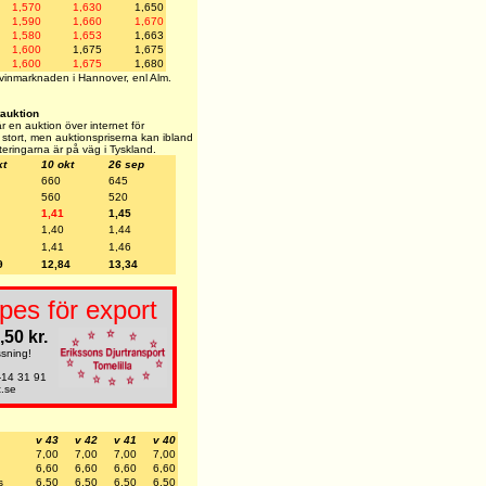
1,570
1,630
1,650
1,590
1,660
1,670
1,580
1,653
1,663
1,600
1,675
1,675
1,600
1,675
1,680
 svinmarknaden i Hannover, enl Alm.
tauktion
 en auktion över internet för
te stort, men auktionspriserna kan ibland
oteringarna är på väg i Tyskland.
kt
10 okt
26 sep
660
645
560
520
1,41
1,45
1,40
1,44
1,41
1,46
9
12,84
13,34
pes för export
,50 kr.
ssning!
-14 31 91
t.se
v 43
v 42
v 41
v 40
7,00
7,00
7,00
7,00
6,60
6,60
6,60
6,60
s
6,50
6,50
6,50
6,50