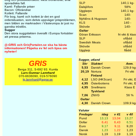
SLP
140,1 kg-
sporadiska fall.
Karré: Fallande priser
Dalsjöfors
58%
Bacon: Oförändrat
Ugglarps
140,1 kg-
Kotlett: Fallande
Scan
140-
För bog, karré och kotlett är det en god
Nyhléns & Hugoson
140-
ordersituation, som delvis uppväger prisproblemen,
KLS
140 -
men bilden av marknaden i Västeuropa är just nu
Skövde
140-
ganska tröstlös.
Suggor
Galtar
Den stora suggslakten överallt i Europa fortsätter
Göran Eriksson
fri vikt & klas
att pressa priserna.
SLP
oflådd
Swedish Meats
oflådd
@-GRIS och GrisPortalen.se ska ha bästa
Skövde
oflådd
informationen! Påpeka ev fel och tipsa om
Ugglarp
flådd
nyheter!
Suggor, utland
GRIS
Skr
Slakteri
Anm.
5,53
Danish Crown
129,9 kg
Berga 311, S-692 93. Kumla
20,19
Nortura
Fri vikt
Lars-Gunnar Lannhard
Finland
070-6636090, 019-576090
4,12
LSO (HKScan)
Fri vikt, 
lg.lannhard@agrar.se
4,95
Österbottens
Fri vikt, 
4,95
Snellmans
Klass E
Tyskland
7,06
ZNVG
56 %
Galtar
4,30
Danish Crown
109,9 kg
Valutor
Fredagar
idag
v 41
v 40
Pund
13,13
13,04
13,27
Dollar
6,41
6,43
6,51
Euro
9,17
9,11
9,20
Dansk
1,23
1,22
1,23
Norsk
1,19
1,19
1,19