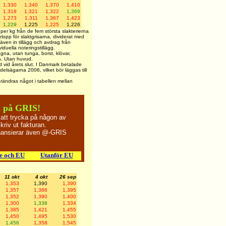
1,330
1,340
1,370
1,410
1,319
1,321
1,322
1,369
1,273
1,311
1,367
1,423
1,229
1,225
1,225
1,226
per kg från de fem största slakterierna
elopp för slaktgrisarna, dividerat med
 även in tillägg och avdrag från
viduella noteringstillägg.
agna, utan tunga, borst, klövar,
a. Utan huvud.
id vid årets slut. I Danmark betalade
delsägarna 2006, vilket bör läggas till
örändras något i tabellen mellan
 på GRIS!
 att trycka på någon av
riv ut fakturan.
inansierar även @-GRIS
e och EU
Utanför EU
11 okt
4 okt
26 sep
1,353
1,390
1,390
1,357
1,386
1,395
1,352
1,390
1,400
1,300
1,338
1,334
1,385
1,421
1,455
1,450
1,495
1,530
1,456
1,358
1,545