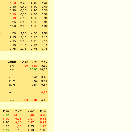
6,20
6,40
6,40
6,40
6,40
6,40
6,40
6,40
6,30
6,30
6,30
6,30
6,10
6,30
6,30
6,30
6,10
6,30
6,30
6,30
5,95
5,95
5,95
5,95
5,90
5,90
5,90
5,90
s
4,50
4,50
4,50
4,50
2,15
2,15
2,15
2,15
2,15
2,15
2,15
2,15
2,15
2,15
2,15
2,15
2,75
2,75
2,75
2,75
valuta
v 45
v 44
v 43
-
dkr
4,50
4,80
5,10
nkr
-
16,97
16,52
E
euro
-
0,45
0,45
E
euro
-
0,54
0,54
euro
-
0,54
0,54
euro
-
-
0,77
-
dkr
3,50
3,80
4,10
v 39
v 38
v 37
v 36
13,15
13,13
13,46
13,79
6,50
6,53
6,67
6,83
9,20
9,20
9,27
9,34
1,23
1,23
1,25
1,25
1,19
1,18
1,18
1,18