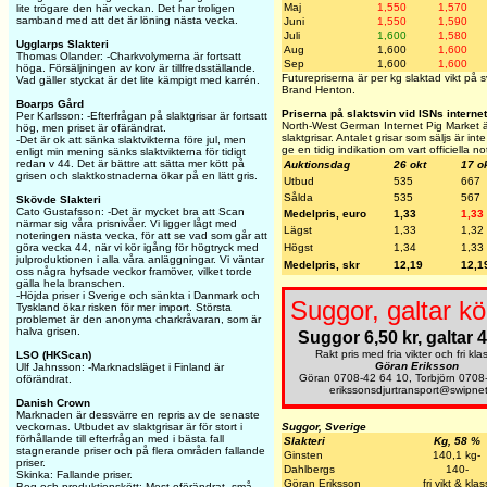
Maj
1,550
1,570
lite trögare den här veckan. Det har troligen
samband med att det är löning nästa vecka.
Juni
1,550
1,590
Juli
1,600
1,580
Ugglarps Slakteri
Aug
1,600
1,600
Thomas Olander: -Charkvolymerna är fortsatt
Sep
1,600
1,600
höga. Försäljningen av korv är tillfredsställande.
Futurepriserna är per kg slaktad vikt på
Vad gäller styckat är det lite kämpigt med karrén.
Brand Henton.
Boarps Gård
Priserna på slaktsvin vid ISNs interne
Per Karlsson: -Efterfrågan på slaktgrisar är fortsatt
North-West German Internet Pig Market är
hög, men priset är ofärändrat.
slaktgrisar. Antalet grisar som säljs är in
-Det är ok att sänka slaktvikterna före jul, men
ge en tidig indikation om vart officiella n
enligt min mening sänks slaktvikterna för tidigt
redan v 44. Det är bättre att sätta mer kött på
Auktionsdag
26 okt
17 o
grisen och slaktkostnaderna ökar på en lätt gris.
Utbud
535
667
Sålda
535
567
Skövde Slakteri
Cato Gustafsson: -Det är mycket bra att Scan
Medelpris, euro
1,33
1,33
närmar sig våra prisnivåer. Vi ligger lågt med
Lägst
1,33
1,32
noteringen nästa vecka, för att se vad som går att
Högst
1,34
1,33
göra vecka 44, när vi kör igång för högtryck med
julproduktionen i alla våra anläggningar. Vi väntar
Medelpris, skr
12,19
12,1
oss några hyfsade veckor framöver, vilket torde
gälla hela branschen.
-Höjda priser i Sverige och sänkta i Danmark och
Suggor, galtar kö
Tyskland ökar risken för mer import. Största
problemet är den anonyma charkråvaran, som är
halva grisen.
Suggor 6,50 kr, galtar 4
Rakt pris med fria vikter och fri kla
LSO (HKScan)
Göran Eriksson
Ulf Jahnsson: -Marknadsläget i Finland är
Göran 0708-42 64 10, Torbjörn 0708
oförändrat.
erikssonsdjurtransport@swipne
Danish Crown
Marknaden är dessvärre en repris av de senaste
Suggor, Sverige
veckornas. Utbudet av slaktgrisar är för stort i
förhållande till efterfrågan med i bästa fall
Slakteri
Kg, 58 %
stagnerande priser och på flera områden fallande
Ginsten
140,1 kg-
priser.
Dahlbergs
140-
Skinka: Fallande priser.
Göran Eriksson
fri vikt & klas
Bog och produktionskött: Mest oförändrat, små