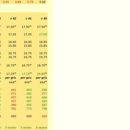
5,65
5,69
5,79
5,93
3
v 42
v 41
v 40
m
m
m
m
17,50
17,50
17,50
5
17,05
17,05
17,05
0
16,80
16,80
16,80
0
15,80
15,80
15,80
5
16,75
16,75
16,75
5
16,75
16,75
15,75
m
m
m
m
16,75
16,75
16,75
m
m
m
m
17,15
17,15
16,95
s
per gris
per gris
per gris
m
m
m
m
444
444
444
7
441
453
438
1
371
392
377
3
407
419
404
7
337
357
342
5
290
305
297
1
761
773
758
0
450
450
450
r
3 veckor
3 veckor
3 veckor