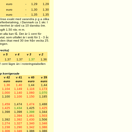
euro
-
1,29
1,29
euro
-
1,30
1,30
euro
-
1,35
1,35
föras exakt med varandra p g a olika
fterbetalning, i Danmark ca 1 skr. I
ntenhet är värd ca 10 danska öre.
vgift 1,50 nkr, m m.
get alla kan få. Det är 1 cent för
, som utfallet är i snitt för 1 - 3 år.
t den ökat med 30 öre från vecka 25.
ningen.
 vecka)
v 5
v 4
v 3
v 2
1,37
1,37
1,37
1,36
2 cent lägre än i noteringstabellen
sp korrigerade
v 42
v 41
v 40
v 39
euro
euro
euro
euro
1,36
1,40
1,44
1,44
1,104
1,149
1,116
1,173
1,000
1,140
1,060
1,070
1,100
1,100
1,150
1,185
1,459
1,474
1,474
1,488
1,425
1,434
1,425
1,425
1,398
1,398
1,398
1,344
-
1,394
1,461
1,503
1,392
1,392
1,430
1,506
1,274
1,327
1,340
1,346
1,238
1,290
1,342
1,386
1,306
1,346
1,386
1,386