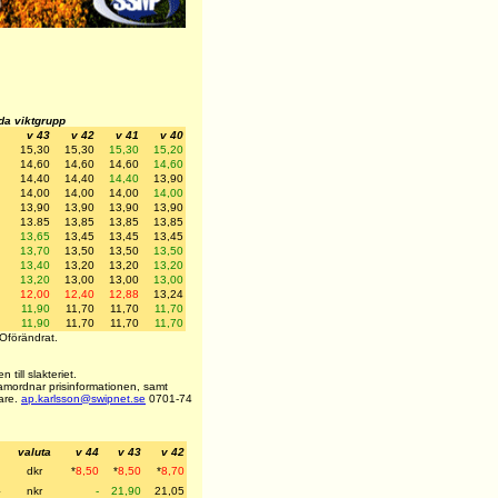
lda viktgrupp
v 43
v 42
v 41
v 40
15,30
15,30
15,30
15,20
14,60
14,60
14,60
14,60
14,40
14,40
14,40
13,90
14,00
14,00
14,00
14,00
13,90
13,90
13,90
13,90
13.85
13,85
13,85
13,85
13,65
13,45
13,45
13,45
13,70
13,50
13,50
13,50
13,40
13,20
13,20
13,20
13,20
13,00
13,00
13,00
12,00
12,40
12,88
13,24
11,90
11,70
11,70
11,70
11,90
11,70
11,70
11,70
Oförändrat.
till slakteriet.
amordnar prisinformationen, samt
pare.
ap.karlsson@swipnet.se
0701-74
valuta
v 44
v 43
v 42
dkr
*
8,50
*
8,50
*
8,70
nkr
-
21,90
21,05