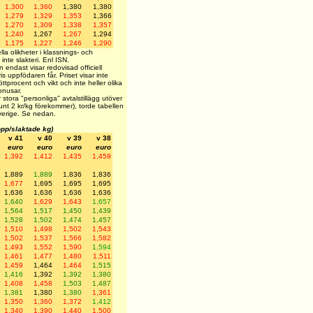
1,300
1,360
1,380
1,380
1,279
1,329
1,353
1,366
1,270
1,309
1,338
1,357
1,240
1,267
1,267
1,294
1,175
1,227
1,246
1,290
la olikheter i klassnings- och
inte slakteri. Enl ISN.
endast visar redovisad officiell
is uppfödaren får. Priset visar inte
öttprocent och vikt och inte heller olika
bonusar.
 stora "personliga" avtalstillägg utöver
unt 2 kr/kg förekommer), torde tabellen
i Sverige. Se nedan.
lopp/slaktade kg)
v 41
v 40
v 39
v 38
euro
euro
euro
euro
1,392
1,412
1,435
1,459
1,889
1,889
1,836
1,836
1,677
1,695
1,695
1,695
1,636
1,636
1,636
1,636
1,640
1,629
1,643
1,657
1,564
1,517
1,450
1,439
1,528
1,502
1,474
1,457
1,510
1,498
1,502
1,543
1,502
1,537
1,566
1,582
1,493
1,552
1,590
1,594
1,461
1,477
1,480
1,511
1,459
1,464
1,464
1,515
1,416
1,392
1,392
1,380
1,408
1,458
1,503
1,487
1,381
1,380
1,380
1,361
1,350
1,360
1,372
1,412
1,340
1,390
1,440
1,500