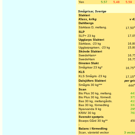
Yen
5,57
5,48
5,59
Smågrisar, Sverige
Slakteri
Klass, kr/kg
v 4
Dahlbergs
Särklass D, mellang.
17,50
SLP
SLP+ 23 kg
17,0
Ugglarps Slakteri
Särklass, -23 kg
16,8
Ugglarpsgrisen, -23 kg
15,8
Skövde Slakteri
SwedeHam+
16,7
SwedeHam
16,7
Ginsten Slakt
Smågrisar 23 kg*
16,75
KLS
KLS Smågris -23 kg
17,15
Dalsjöfors Slakteri
per gri
Smågris 30 kg***
444
Scan
Bis Plus 30 kg, mellang.
44
Bis Plus 30 kg, förmedl.
37
Bas 30 kg, mellangårds.
41
Bas 30 kg, förmedling
33
Nyavvanda 9 kg
29
KRAV 30 kg
76
Svenskt spotpris
Boarps Gård 30 kg**
45
-
Balans i förmedling
Scan, väntetid veckor
3 vecko