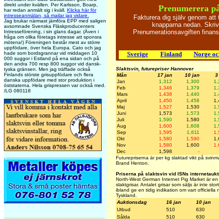
direkt under kvällen. Per Karlsson, Boarp,
Prenumerera p
har redan anmält sig i kväll.
Klicka här för
intresseanmälan, så mailar jag vidare.
Fakturera dig själv genom att
Jag brukar närmast jämföra EPP med saligen
knapparna nedan. Skriv 
avsomnade Svenska Fläskproducenters
Prenumerationsavgiften finan
Intresseförening, i sin glans dagar. (Även i
fråga om olika företags intresse att sponsra
mötena!) Föreningen består mest av större
uppfödare, över hela Europa. Cato och jag
Sverige
Finland
Norge o
hade som bordsgrannar vid middagen 10
000 suggor i Estland på ena sidan och på
den andra 700 resp 800 suggor vid dansk-
Slaktsvin, futurepriser Hannover
tyska gränsen. Men jag träffade också
Finlands störste grisuppfödare och flera
Mån
17 jan
10 jan
3
danska uppfödare med stor produktion i
Jan
1,312
1,300
1,
öststaterna. Hela grispressen var också med.
Feb
1,346
1,379
1,
/LG 080118
Mars
1,438
1,440
1,
April
1,450
1,458
1,
Maj
1,527
1,530
1,
Juni
1,573
1,573
1,
Juli
1,590
1,580
1,
Aug
1,600
1,608
1,
Sep
1,595
1,611
1,
Okt
1,580
1,590
1,
Nov
1,580
1,600
1,
Dec
1,598
-
Futurepriserna är per kg slaktad vikt på svin
Brand Henton.
Priserna på slaktsvin vid ISNs internetaukt
North-West German Internet Pig Market är en a
slaktgrisar. Antalet grisar som säljs är inte st
ibland ge en tidig indikation om vart officiella
Tyskland.
Auktionsdag
16 jan
10 jan
Utbud
510
630
Sålda
510
630