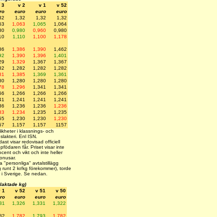
 3
v 2
v 1
v 52
ro
euro
euro
euro
32
1,32
1,32
1,32
63
1,063
1,065
1,064
80
0,980
0,960
0,980
10
1,110
1,100
1,178
86
1,386
1,390
1,462
92
1,390
1,396
1,401
29
1,329
1,367
1,367
82
1,282
1,282
1,282
81
1,385
1,369
1,361
80
1,280
1,280
1,280
78
1,296
1,341
1,341
66
1,266
1,266
1,266
41
1,241
1,241
1,241
36
1,236
1,236
1,236
33
1,234
1,235
1,235
55
1,230
1,230
1,230
57
1,157
1,157
1157
ikheter i klassnings- och
slakteri. Enl ISN.
t visar redovisad officiell
pfödaren får. Priset visar inte
ocent och vikt och inte heller
bonusar.
a "personliga" avtalstillägg
g runt 2 kr/kg förekommer), torde
sar i Sverige. Se nedan.
slaktade kg)
 1
v 52
v 51
v 50
ro
euro
euro
euro
31
1,326
1,331
1,322
82
1,782
1,793
1,782