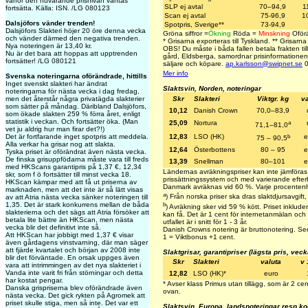
varför den nuvarande prisnivån väntas
SLP ej avtal
70–94,9
1
fortsätta. Källa: ISN. /LG 080123
Scan ej avtal
75-96,9
1
Dalsjöfors vänder trenden!
Spotpris, Sverige**
73-94,9
Dalsjöfors Slakteri höjer 20 öre denna vecka
Gröna siffror =
Ökning
Röda =
Minskning
Oförä
och vänder därmed den negativa trenden.
*
Grisarna exporteras till Tyskland.
**
Grisarna 
Nya noteringen är 13,40 kr.
OBS! Du måste i båda fallen betala frakten till
Nu är det bara att hoppas att upptrenden
gård, Eldsberga, samordnar prisinformationen
fortsätter! /LG 080121
säljare och köpare.
ap.karlsson@swipnet.se
0
Mer info
Svenska noteringarna oförändrade, hittills
Inget svenskt slakteri har ändrat
Slaktsvin, Norden, noteringar
noteringarna för nästa vecka i dag fredag,
men det återstår några privatägda slakterier
Skr
Slakteri
Viktgr. kg
va
som sätter på måndag. Däribland Dalsjöfors,
10,12
Danish Crown
70,0–83,9
som ökade slakten 259 % förra året, enligt
statistik i veckan. Och fortsätter öka. (Man
a
25,09
Nortura
71,1–81,0
vet ju aldrig hur man firar det?!)
b
Det är fortfarande inget spotpris att meddela.
12,83
LSO (HK)
e
75 – 90,5
Alla verkar ha grisar nog att slakta.
12,64
Österbottens
80 – 95
e
Tyska priset är oförändrat även nästa vecka.
De finska grisuppfödarna måste vara till freds
13,39
Snellman
80–101
e
med HKScans garantipris på 1,37 €, 12,34
Ländernas avräkningspriser kan inte jämföras
skr, som f ö fortsätter till minst vecka 18.
prissättningssystem och med varierande efterb
HKScan kämpar med att få ut priserna av
Danmark avräknas vid 60 %. Varje procentenh
marknaden, men att det inte är så lätt visas
a
) Från norska priser ska dras slaktdjursavgift
av att Atria nästa vecka sänker noteringen till
b
1,35. Det är stark konkurrens mellan de båda
) Avräkning sker vid 59 % kött. Priset inkludera
slakterierna och det sägs att Atria försöker att
kan få. Det är 1 cent för internetanmälan och 
betala lite bättre än HKScan, men nästa
utfallet är i snitt för 1 - 3 år.
vecka blir det definitivt inte så.
Danish Crowns notering är bruttonotering. S
Att HKScan har jobbigt med 1,37 € visar
1 = Viktbonus +1 cent.
även gårdagens vinstvarning, där man säger
att fjärde kvartalet och början av 2008 inte
Slaktgrisar, garantipriser (lägsta pris, veck
blir det förväntade. En orsak uppges även
Skr
Slakteri
valuta
v 
vara att intrimmingen av det nya slakteriet i
Vanda inte varit fri från störningar och detta
12,82
LSO (HK)
*
euro
har kostat pengar.
* Avser klass Primus utan tillägg, som är 2 cen
Danska grispriserna blev oförändrade även
ovan.
nästa vecka. Det gick rykten på Agromek att
priset skulle stiga, men så inte. Det var ett
Slaktsvin, Europa, landsnoteringar resp ko