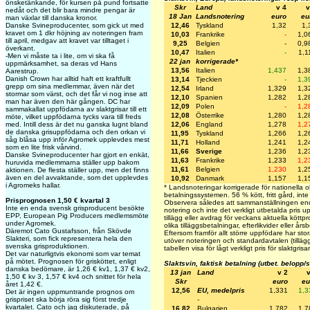
önsketänkande, för kursen på pund fortsatte
Skr
Land
v 4
v
nedåt och det blir bara mindre pengar är
18 Jan
Landsnotering
euro
eu
man växlar till danska kronor.
12,46
Tyskland
1,32
1,
Danske Svineproducenter, som gick ut med
kravet om 1 dkr höjning av noteringen fram
10,03
Frankrike
-
1,0
till april, medgav att kravet var tilltaget i
9,25
Belgien
-
0,9
överkant.
10,47
Italien
-
1,1
-Men vi måste ta i lite, om vi ska få
22 jan
korrigerade*
uppmärksamhet, sa deras vd Hans
13,56
Italien
1,437
1,3
Aarestrup.
Danish Crown har alltid haft ett kraftfullt
13,14
Tjeckien
-
1,3
grepp om sina medlemmar, även när det
12,54
Irland
1,329
1,3
stormar som värst, och det får vi nog inse att
12,10
Spanien
1,282
1,2
man har även den här gången. DC har
12,09
Polen
-
1,2
sammakallat uppfödarna av slaktgrisar till ett
12,08
Österrike
1,280
1,2
möte, vilket uppfödarna tycks vara till freds
12,06
England
1,278
1,2
med. Intill dess är det nu ganska lugnt bland
de danska grisuppfödarna och den orkan vi
11,95
Tyskland
1,266
1,2
såg blåsa upp inför Agromek upplevdes mest
11,71
Holland
1,241
1,2
som en lite frisk vårvind.
11,66
Sverige
1,236
1,2
Danske Svineproducenter har gjort en enkät,
11,63
Frankrike
1,233
1,2
huruvida medlemmarna ställer upp bakom
11,61
Belgien
1,230
1,2
aktionen. De flesta ställer upp, men det finns
även en del avvaktande, som det upplevdes
10,92
Danmark
1,157
1,1
i Agromeks hallar.
* Landsnoteringar korrigerade för nationella ol
betalningssystemen. 56 % kött, fritt gård, inte 
Prisprognosen 1,50 € kvartal 3
Observera således att sammanställningen endas
Inte en enda svensk grisproducent besökte
notering och inte det verkligt utbetalda pris up
EPP, European Pig Producers medlemsmöte
tillägg eller avdrag för veckans aktuella köttpr
under Agromek.
olika tilläggsbetalningar, efterlikvider eller års
Däremot Cato Gustafsson, från Skövde
Eftersom framför allt större uppfödare har stor
Slakteri, som fick representera hela den
utöver noteringen och standardavtalen (tilläg
svenska grisproduktionen.
tabellen visa för lågt verkligt pris för slaktgri
Det var naturligtvis ekonomi som var temat
på mötet. Prognosen för grisköttet, enligt
Slaktsvin, faktisk betalning (utbet. belopp/
danska bedömare, är 1,26 € kv1, 1,37 € kv2,
13 jan
Land
v 2
v
1,50 € kv 3, 1,57 € kv4 och snittet för hela
Skr
euro
eu
året 1,42 €.
12,56
EU, medelpris
1,331
1,3
Det är ingen uppmuntrande prognos om
-
grispriset ska börja röra sig först tredje
kvartalet. Cato och jag diskuterade, på
16,82
Bulgarien
1,782
1,7