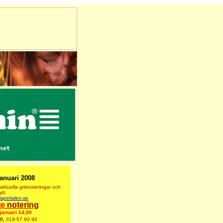
januari 2008
aktuella grisnoteringar
och
tt.
sportalen.se
te
notering
januari 14,00
90,
019-57 60 90