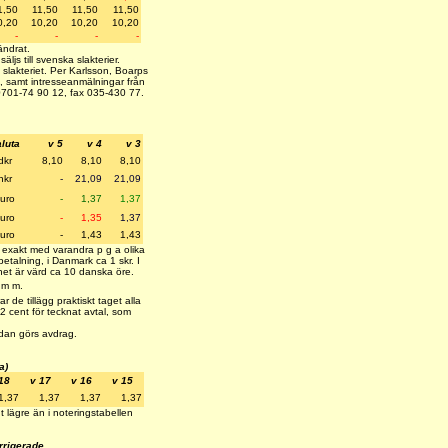
1,50
11,50
11,50
11,50
0,20
10,20
10,20
10,20
-
-
-
-
ndrat.
säljs till svenska slakterier.
 slakteriet.
Per Karlsson, Boarps
, samt intresseanmälningar från
701-74 90 12, fax 035-430 77.
luta
v 5
v 4
v 3
dkr
8,10
8,10
8,10
nkr
-
21,09
21,09
uro
-
1,37
1,37
uro
-
1,35
1,37
uro
-
1,43
1,43
 exakt med varandra p g a olika
etalning, i Danmark ca 1 skr. I
et är värd ca 10 danska öre.
, m m.
r de tillägg praktiskt taget alla
2 cent för tecknat avtal, som
edan görs avdrag.
a)
18
v 17
v 16
v 15
1,37
1,37
1,37
1,37
t lägre än i noteringstabellen
rrigerade