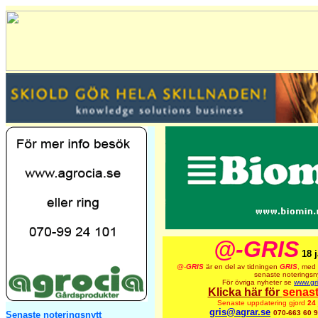
@-GRIS
18 
@-
GRIS
är en del av tidningen
GRIS
,
med 
senaste noteringsny
För övriga nyheter se
www.gri
Klicka här för
senas
Senaste uppdatering gjord
24 
gris@agrar.se
070-663 60 
Senaste noteringsnytt