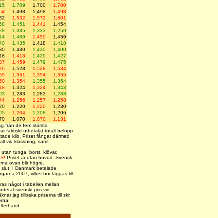
15
1,709
1,700
1,700
64
1,498
1,498
1,498
32
1,532
1,572
1,601
68
1,451
1,441
1,454
28
1,385
1,333
1,259
14
1,469
1,450
1,459
40
1,435
1,418
1,418
30
1,430
1,430
1,400
18
1,418
1,429
1,427
37
1,459
1,479
1,475
76
1,528
1,528
1,534
55
1,361
1,354
1,355
50
1,354
1,355
1,354
18
1,324
1,324
1,343
03
1,283
1,283
1,283
44
1,256
1,257
1,258
20
1,220
1,220
1,230
05
1,204
1,208
1,206
70
1,070
1,070
1,131
kg från de fem största
ar faktiskt utbetalat totalt belopp
ktade kilo. Priset fångar därmed
all vid klassning, samt
 utan tunga, borst, klövar,
S!
Priset är utan huvud. Svensk
rna ovan blir högre.
ts slut. I Danmark betalade
garna 2007, vilket bör läggas till
ras något i tabellen mellan
rterat svenskt pris vid
nar jag tillbaka priserna till skr.
orna.
fterhand.