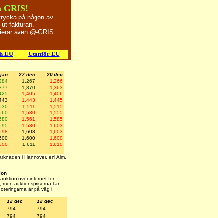
å GRIS!
 trycka på någon av
ut fakturan.
sierar även @-GRIS
ch EU
Utanför EU
 jan
27 dec
20 dec
284
1,267
1,266
377
1,370
1,363
425
1,405
1,406
443
1,443
1,445
530
1,511
1,515
560
1,530
1,555
580
1,561
1,585
595
1,580
1,603
598
1,603
1,603
600
1,600
1,600
600
1,611
1,610
-
-
-
marknaden i Hannover, enl Alm.
ion
uktion över internet för
ort, men auktionspriserna kan
 noteringarna är på väg i
12 dec
12 dec
794
794
794
794