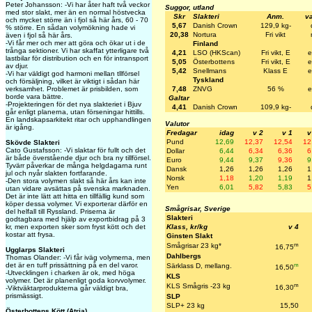
Peter Johansson: -Vi har åter haft två veckor
Suggor, utland
med stor slakt, mer än en normal höstvecka
Skr
Slakteri
Anm.
va
och mycket större än i fjol så här års, 60 - 70
5,67
Danish Crown
129,9 kg-
% större. En sådan volymökning hade vi
20,38
Nortura
Fri vikt
även i fjol så här års.
-Vi får mer och mer att göra och ökar ut i de
Finland
trånga sektioner. Vi har skaffat ytterligare två
4,21
LSO (HKScan)
Fri vikt, E
e
lastbilar för distribution och en för intransport
5,05
Österbottens
Fri vikt, E
e
av djur.
5,42
Snellmans
Klass E
e
-Vi har väldigt god harmoni mellan tllförsel
Tyskland
och försäljning, vilket är viktigt i sådan här
7,48
ZNVG
56 %
e
verksamhet. Problemet är prisbilden, som
borde vara bättre.
Galtar
-Projekteringen för det nya slakteriet i Bjuv
4,41
Danish Crown
109,9 kg-
går enligt planerna, utan förseningar hittills.
En landskapsarkitekt ritar och upphandlingen
Valutor
är igång.
Fredagar
idag
v 2
v 1
v
Pund
12,69
12,37
12,54
12
Skövde Slakteri
Cato Gustafsson: -Vi slaktar för fullt och det
Dollar
6,44
6,34
6,36
6
är både överstående djur och bra ny tillförsel.
Euro
9,44
9,37
9,36
9
Tyvärr påverkar de många helgdagarna runt
Dansk
1,26
1,26
1,26
1
jul och nyår slakten fortfarande.
Norsk
1,18
1,20
1,19
1
-Den stora volymen slakt så här års kan inte
Yen
6,01
5,82
5,83
5
utan vidare avsättas på svenska marknaden.
Det är inte lätt att hitta en tillfällig kund som
köper dessa volymer. Vi exporterar därför en
Smågrisar, Sverige
del helfall till Ryssland. Priserna är
Slakteri
godtagbara med hjälp av exportbidrag på 3
Klass, kr/kg
v 4
kr, men exporten sker som fryst kött och det
kostar att frysa.
Ginsten Slakt
m
Smågrisar 23 kg*
16,75
Ugglarps Slakteri
Dahlbergs
Thomas Olander: -Vi får iväg volymerna, men
m
det är en tuff prissättning på en del varor.
Särklass D, mellang.
16,50
-Utvecklingen i charken är ok, med höga
KLS
volymer. Det är planenligt goda korvvolymer.
m
KLS Smågris -23 kg
16,30
-Viktväktarprodukterna går väldigt bra,
prismässigt.
SLP
SLP+ 23 kg
15,50
Österbottens Kött (Atria)