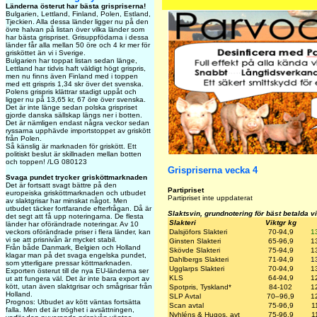
Länderna österut har bästa grispriserna!
Bulgarien, Lettland, Finland, Polen, Estland,
Tjeckien. Alla dessa länder ligger nu på den
övre halvan på listan över vilka länder som
har bästa grispriset. Grisuppfödarna i dessa
länder får alla mellan 50 öre och 4 kr mer för
grisköttet än vi i Sverige.
Bulgarien har toppat listan sedan länge,
Lettland har tidvis haft väldigt högt grispris,
men nu finns även Finland med i toppen
med ett grispris 1,34 skr över det svenska.
Polens grispris klättrar stadigt uppåt och
ligger nu på 13,65 kr, 67 öre över svenska.
Det är inte länge sedan polska grispriset
gjorde danska sällskap längs ner i botten.
Det är nämligen endast några veckor sedan
ryssarna upphävde importstoppet av griskött
från Polen.
Så känslig är marknaden för griskött. Ett
politiskt beslut är skillnaden mellan botten
och toppen! /LG 080123
Grispriserna vecka 4
Svaga pundet trycker grisköttmarknaden
Det är fortsatt svagt bättre på den
Partipriset
europeiska grisköttmarknaden och utbudet
Partipriset inte uppdaterat
av slaktgrisar har minskat något. Men
utbudet täcker fortfarande efterfrågan. Då är
Slaktsvin, grundnotering för bäst betalda v
det segt att få upp noteringarna. De flesta
Slakteri
Viktgr kg
länder har oförändrade noteringar. Av 10
veckors oförändrade priser i flera länder, kan
Dalsjöfors Slakteri
70-94,9
1
vi se att prisnivån är mycket stabil.
Ginsten Slakteri
65-96,9
1
Från både Danmark, Belgien och Holland
Skövde Slakteri
75-94,9
1
klagar man på det svaga engelska pundet,
Dahlbergs Slakteri
71-94,9
1
som ytterligare pressar köttmarknaden.
Ugglarps Slakteri
70-94,9
1
Exporten österut till de nya EU-länderna ser
KLS
64-94,9
1
ut att fungera väl. Det är inte bara export av
kött, utan även slaktgrisar och smågrisar från
Spotpris, Tyskland*
84-102
1
Holland.
SLP
Avtal
70–96,9
1
Prognos: Utbudet av kött väntas fortsätta
Scan
avtal
75-96,9
1
falla. Men det är tröghet i avsättningen,
Nyhléns & Hugos. avt
75-96,9
1