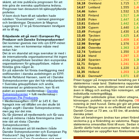
skämt, att inte publicera prognosen för att
16,18
Grekland
1,715
1,7
inte göra de svenska uppfödarna ledsna.
14,67
Lettland
1,555
1,4
Prognoser kan dessutom bli självuppfyllande
14,46
Italien
1,532
1,5
profetior.
14,32
Finland
1,517
1,4
Vi kom dock fram till att tabellen hade
rubriken "Guesstimate", närmast gissningar
13,65
Polen
1,447
1,4
och beräkningar. Dessutom är Magnus
13,61
Estland
1,442
1,4
Lagergrens 17 kr på försommaren trevligare
13,59
Cypern
1,440
1,4
att ta till sig.
13,49
Portugal
1,430
1,4
13,45
Tjeckien
1,425
1,4
Erbjudande att gå med i European Pig
13,30
England
1,409
1,4
Producer och Danske Svineproducenter!
Det kommer givetvis mer info om EPP-mötet
12,98
Sverige
1,376
1,3
senare, men en kommentar måste med
12,86
Österrike
1,363
1,3
redan här:
12,74
Tyskland
1,350
1,3
Det är en skandal att inga svenskar är med i
12,24
Irland
1,297
1,3
de internationella organisationerna! Att ingen
12,20
Spanien
1,293
1,3
enda grisuppfödare besöker den europeiska
organisationen för grisuppfödare, måste vi
11,71
Belgien
1,241
1,2
försöka göra något åt.
11,51
Frankrike
1,220
1,2
En på stående fot första överläggning med
11,35
Holland
1,203
1,2
ordföranden i danska avdelningen av EPP,
10,11
Danmark*
1,071
1,0
Henrik Refslund Hansen, samt vd i Danske
Priset bygger på inrapporterad betalning per 
Svineproducenter gav det här erbjudandet:
slakterierna i varje land. Slakterierna rapporter
• Svenska grisuppfödare och andra
för slaktgrisarna, som divideras med antal sla
intresserad av grisbranschen, kan få ett
även in tillägg och avdrag från noteringen, utf
paket av passivt medlemskap i
Danske
individuella noteringstillägg.
Svineproducenter
+ fullt medlemskap i
Priset gäller avblodade grisar, inälvor uttagna,
European Pig Producers
.
könsorgan, putsfett, njurar och diafragma.
OB
• Medlemsavgiften i EPP är 145 €. Det
notering är med huvud. Detta gör gör att prise
framgick inte vid tillfället om det skulle bli
* Priserna fångar inte in ev efterlikvid vid åre
någon avgift i Danske Svineproducenter,
Danish Crown ut 73 øre, ca 93 öre, till andelsä
men jag tror det inte.
danska priset.
Du får därmed all medlemsinfo och får vara
Utan att betalningen ändras kan priset föränd
med på mötena i båda föreningarna (men
veckorna p g a förändring av valutorna. Rappo
inte rätt att rösta i Danske
slakterierna omvandlas först till euro. Sedan räk
Svineproducenter).
Jämför därför helst euro-priserna mellan veck
Är det intressant att bli medlem i både
Uppdateringar av uppgifter kan förekomma i e
Danske Svineproducenter och European Pig
Producers? Jag tycker det låter mycket
intressant och Cato Gustafsson gick med