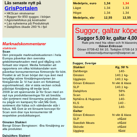
Läs senaste nytt på
Medelpris, euro
1,34
1,34
GrisPortalen
Lägst
1,34
1,33
Högst
1,34
1,34
• HKScan vinstvarnar
• Bygger för 850 suggor, i början
Medelpris, skr
12,55
12,55
• Agromekfokus på kostnader
• Läs nyheterna på Produktnytt
• Dalsjöfors ökade 260 % i fjol
Suggor, galtar köpe
Suggor 5,00 kr, galtar 4,00
Rakt pris med fria vikter och fri klassnin
Marknadskommentarer
Göran Eriksson
slaktsvin
Göran 0708-42 64 10, Torbjörn 0708-14 
Scan
erikssonsdjurtransport@swipnet.se
Den pressade marknadssituationen i hela
Europa påverkar den svenska
grisköttsmarknaden med god tillgång och
Suggor, Sverige
fortsatt stor import. Media fortsätter att
Slakteri
Kg, 58 %
rapportera om olika köttskandaler som
Dahlbergs
140-
påverkar konsumenternas förtroende för kött.
Ginsten
140,1 kg-
Positivt är att Scan börjat det nya året med
betydligt större försäljningsvolymer än
Ugglarps
140,1 kg-
föregående år. Vi har även en förbättrad
Göran Eriksson
fri vikt & klass
exportmarknad, där vi sista veckan också
SLP
140,1 kg-
påbörjat försäljning till tredje land.
Dalsjöfors
58%
2008 är ett spännande år för Scan med en
Scan
140-
rad nya produktlanseringar för att bredda
vårt sortiment med lönsamma produkter. Just
Nyhléns & Hugoson
140-
nu pågår en kampanj för vårt Må Gott-
KLS
140 -
sortiment där hälsa och välmående står i
Skövde
140-
fokus. Må Gott är ett lönsamt koncept för
Galtar
Scan som drar nya konsumenter till
Göran Eriksson
fri vikt & klass
respektive produktkategori.
SLP
oflådd
Ginsten Slakteri
Swedish Meats
oflådd
Bengt Göran Bengtsson: -Bra försäljning av
Skövde
oflådd
alla produkter.
Ugglarp
flådd
Dalsjöfors Slakteri