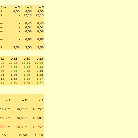
luta
v 5
v 4
v 3
dkr
4,50
4,50
4,50
nkr
-
17,13
17,13
uro
-
0,45
0,45
uro
-
0,54
0,54
uro
-
0,58
0,58
uro
-
0,80
0,80
dkr
3,50
3,50
3,50
 52
v 51
v 50
v 49
,92
13,02
13,14
12,99
,47
6,55
6,44
6,42
,46
9,43
9,42
9,38
,26
1,26
1,26
1,25
,18
1,18
1,18
1,17
,72
5,79
5,73
5,77
v 3
v 2
v 1
m
m
m
16,75
16,75
16,75
m
m
m
16,50
16,50
16,50
m
m
m
16,30
16,50
16,75
15,50
15,50
15,50