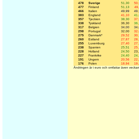
478
Sverige
51,30
50
477
Finland
51,13
49
466
Italien
49,99
49
383
England
41,10
41
357
Tjeckien
38,30
37
338
Tyskland
36,30
36
317
Belgien
34,00
34
298
Portugal
32,00
32
275
Danmark*
29,52
30
260
Estland
27,87
28
255
Luxemburg
27,40
27
238
Spanien
25,51
25
228
Holland
24,50
23
227
Frankrike
24,40
24
191
Ungern
20,56
22
176
Polen
18,94
19
Ändringen är i euro och omfattar även veckan