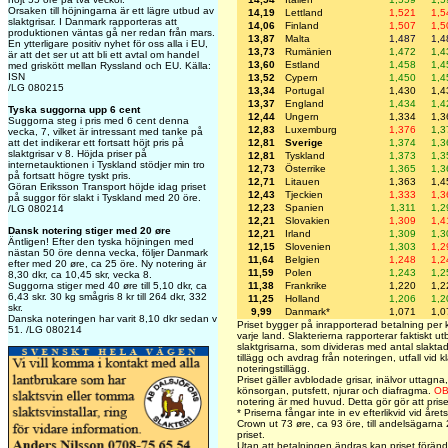
Orsaken till höjningarna är ett lägre utbud av
14,19
Lettland
1,521
1,5
slaktgrisar. I Danmark rapporteras att
14,06
Finland
1,507
1,5
produktionen väntas gå ner redan från mars.
13,87
Malta
1,487
1,4
En ytterligare positiv nyhet för oss alla i EU,
13,73
Rumänien
1,472
1,4
är att det ser ut att bli ett avtal om handel
13,60
Estland
1,458
1,4
med griskött mellan Ryssland och EU. Källa:
ISN
13,52
Cypern
1,450
1,4
/LG 080215
13,34
Portugal
1,430
1,4
13,37
England
1,434
1,4
Tyska suggorna upp 6 cent
12,44
Ungern
1,334
1,3
Suggorna steg i pris med 6 cent denna
12,83
Luxemburg
1,376
1,3
vecka, 7, vilket är intressant med tanke på
12,81
Sverige
1,374
1,3
att det indikerar ett fortsatt höjt pris på
slaktgrisar v 8. Höjda priser på
12,81
Tyskland
1,373
1,3
internetauktionen i Tyskland stödjer min tro
12,73
Österrike
1,365
1,3
på fortsatt högre tyskt pris.
12,71
Litauen
1,363
1,4
Göran Eriksson Transport höjde idag priset
12,43
Tjeckien
1,333
1,3
på suggor för slakt i Tyskland med 20 öre.
12,23
Spanien
1,311
1,2
/LG 080214
12,21
Slovakien
1,309
1,4
Dansk notering stiger med 20 øre
12,21
Irland
1,309
1,3
Äntligen! Efter den tyska höjningen med
12,15
Slovenien
1,303
1,2
nästan 50 öre denna vecka, följer Danmark
11,64
Belgien
1,248
1,2
efter med 20 øre, ca 25 öre. Ny notering är
11,59
Polen
1,243
1,2
8,30 dkr, ca 10,45 skr, vecka 8.
11,38
Frankrike
1,220
1,2
Suggorna stiger med 40 øre till 5,10 dkr, ca
6,43 skr. 30 kg smågris 8 kr till 264 dkr, 332
11,25
Holland
1,206
1,2
skr.
9,99
Danmark*
1,071
1,0
Danska noteringen har varit 8,10 dkr sedan v
Priset bygger på inrapporterad betalning per k
51. /LG 080214
varje land. Slakterierna rapporterar faktiskt ut
slaktgrisarna, som divideras med antal slaktad
tillägg och avdrag från noteringen, utfall vid k
noteringstillägg.
Priset gäller avblodade grisar, inälvor uttagna,
könsorgan, putsfett, njurar och diafragma.
OB
notering är med huvud. Detta gör gör att prise
* Priserna fångar inte in ev efterlikvid vid år
Crown ut 73 øre, ca 93 öre, till andelsägarna 2
priset.
Utan att betalningen ändras kan priset föränd