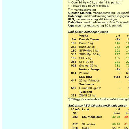
** Över 30 kg + 6 kr, under -8 kr per kg.
*** Tillägg upp till 90 kr möjliga.
m
= marknadsavdrag
Ginsten Slakteri,
marknadsavdrag -20 kr/små
Dahlbergs,
marknadsavdrag förmedlingsgrisar
KLS,
marknadsavdrag -10 kr/smågris.
Dalsjöfors,
marknadsavdrag -10 kr för ej mell
Ugglarps
marknadsavdrag 30 kr per gris
Smågrisar, noteringar utland
Vecka
v 9
v
Skr
Danish Crown
dkr
d
183
Basis 7 kg
146
1
342
Basis 30 kg
272
2
190
SPF+Myc 7 kg
151
1
349
SPF+Myc 30 kg
277
2
195
SPF 7 kg
155
1
354
SPF 30 kg
281
2
921
Økologi 30 kg
731
7
Nortura, Norge
nkr
n
814
25-kilos
-
6
LSO (HK)
euro
eu
447
25-kg, Priimuus
-
Snellmans
550
Grund 30 kg A1*
-
Tyskland
373
ZNVG 28 kg
-
*) Tillägg för avelsindex 0 - 4 euro/st + mängdt
Smågrisar i EU, faktiskt avräknade priser
10 feb
Land
v 6
Skr
euro
eu
283
EU, medelpris
30,35
30
-
617
Slovakien
66,16
41
516
Malta
55,32
55