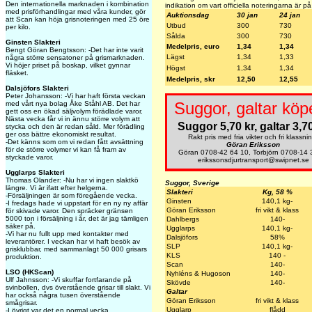
Den internationella marknaden i kombination
indikation om vart officiella noteringarna är på
med prisförhandlingar med våra kunder, gör
Auktionsdag
30 jan
24 jan
att Scan kan höja grisnoteringen med 25 öre
Utbud
300
730
per kilo.
Sålda
300
730
Ginsten Slakteri
Medelpris, euro
1,34
1,34
Bengt Göran Bengtsson: -Det har inte varit
Lägst
1,34
1,33
några större sensatoner på grismarknaden.
Vi höjer priset på boskap, vilket gynnar
Högst
1,34
1,34
fläsket.
Medelpris, skr
12,50
12,55
Dalsjöfors Slakteri
Peter Johansson: -Vi har haft första veckan
Suggor, galtar köp
med vårt nya bolag Åke Ståhl AB. Det har
gett oss en ökad säljvolym förädlade varor.
Nästa vecka får vi in ännu större volym att
Suggor 5,70 kr, galtar 3,70
stycka och den är redan såld. Mer förädling
ger oss bättre ekonomiskt resultat.
Rakt pris med fria vikter och fri klassni
-Det känns som om vi redan fått avsättning
Göran Eriksson
för de större volymer vi kan få fram av
Göran 0708-42 64 10, Torbjörn 0708-14 
styckade varor.
erikssonsdjurtransport@swipnet.se
Ugglarps Slakteri
Thomas Olander: -Nu har vi ingen slaktkö
Suggor, Sverige
längre. Vi är ifatt efter helgerna.
Slakteri
Kg, 58 %
-Försäljningen är som föregående vecka.
Ginsten
140,1 kg-
-I fredags hade vi uppstart för en ny ny affär
Göran Eriksson
fri vikt & klass
för skivade varor. Den spräcker gränsen
5000 ton i försäljning i år, det är jag tämligen
Dahlbergs
140-
säker på.
Ugglarps
140,1 kg-
-Vi har nu fullt upp med kontakter med
Dalsjöfors
58%
leverantörer. I veckan har vi haft besök av
SLP
140,1 kg-
grisklubbar, med sammanlagt 50 000 grisars
KLS
140 -
produktion.
Scan
140-
LSO (HKScan)
Nyhléns & Hugoson
140-
Ulf Jahnsson: -Vi skuffar fortfarande på
Skövde
140-
svinbollen, dvs överstående grisar till slakt. Vi
Galtar
har också några tusen överstående
Göran Eriksson
fri vikt & klass
smågrisar.
Ugglarp
flådd
-I övrigt var det en normal vecka.