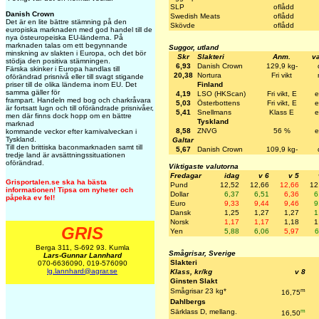
SLP
oflådd
Danish Crown
Swedish Meats
oflådd
Det är en lite bättre stämning på den
Skövde
oflådd
europiska marknaden med god handel till de
nya östeuropeiska EU-länderna. På
marknaden talas om ett begynnande
Suggor, utland
minskning av slakten i Europa, och det bör
Skr
Slakteri
Anm.
va
stödja den positiva stämningen.
6,93
Danish Crown
129,9 kg-
Färska skinker i Europa handlas till
20,38
Nortura
Fri vikt
oförändrad prisnivå eller till svagt stigande
Finland
priser till de olika länderna inom EU. Det
samma gäller för
4,19
LSO (HKScan)
Fri vikt, E
e
frampart. Handeln med bog och charkråvara
5,03
Österbottens
Fri vikt, E
e
är fortsatt lugn och till oförändrade prisnivåer,
5,41
Snellmans
Klass E
e
men där finns dock hopp om en bättre
Tyskland
marknad
8,58
ZNVG
56 %
e
kommande veckor efter karnivalveckan i
Tyskland.
Galtar
Till den brittiska baconmarknaden samt till
5,67
Danish Crown
109,9 kg-
tredje land är avsättningssituationen
oförändrad.
Viktigaste valutorna
Fredagar
idag
v 6
v 5
Grisportalen.se ska ha bästa
Pund
12,52
12,66
12,66
12
informationen! Tipsa om nyheter och
Dollar
6,37
6,51
6,36
6
påpeka ev fel!
Euro
9,33
9,44
9,46
9
Dansk
1,25
1,27
1,27
1
Norsk
1,17
1,17
1,18
1
GRIS
Yen
5,88
6,06
5,97
6
Berga 311, S-692 93. Kumla
Smågrisar, Sverige
Lars-Gunnar Lannhard
Slakteri
070-6636090, 019-576090
lg.lannhard@agrar.se
Klass, kr/kg
v 8
Ginsten Slakt
m
Smågrisar 23 kg*
16,75
Dahlbergs
m
Särklass D, mellang.
16,50