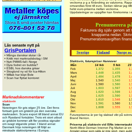
veckorna p g a förändring av valutorna. Rappor
omvandlas först till euro. Sedan räknar jag tillb
helst euro-priserna mellan veckorna.
Uppdateringar av uppgifter kan förekomma i e
Prenumerera p
Fakturera dig själv genom att
knapparna nedan. Skriv 
Prenumerationsavgiften finan
Läs senaste nytt på
GrisPortalen
Sverige
Finland
Norge o
• Många danskar slutar i år
• Kritik mot marknadsbolag i SM
Slaktsvin, futurepriser Hannover
• Nytt PMWS-fall i Norge
Mån
14 feb
5 feb
23
• Dyra fodret en bubbla?
• ESBL hos danska grisar
Feb
1,372
1,355
1,
• Skoglund ny vd för Ica-Hilton
Mars
1,448
1,435
1,
• Willab har köpt Bole
April
1,484
1,478
1,
• Scan har flyttat kontoret
Maj
1,540
1,540
1,
Juni
1,580
1,580
1,
Juli
1,603
1,597
1,
Aug
1,620
1,598
1,
Sep
1,625
1,590
1,
Marknadskommentarer
Okt
1,610
1,546
1,
slaktsvin
Nov
1,591
1,580
1,
Scan
Dec
1,608
1,555
1,
Noteringen för gris stiger 25 öre. Det finns
Jan
-
-
fortsatt gott om griskött på den svenska
marknaden. Scans export till bland annat EU
Futurepriserna är per kg slaktad vikt på svin
och Ryssland fortsätter. Trots ett stort utbud
Brand Henton.
av griskött kommer allt fler positiva signaler
om svagt stigande priser. I bland annat
Priserna på slaktsvin vid ISNs internetaukt
Danmark höjs noteringen till följd av
North-West German Internet Pig Market är en au
minskade slaktvolymerna i Europa.
Antalet grisar som säljs är inte stort, men auk