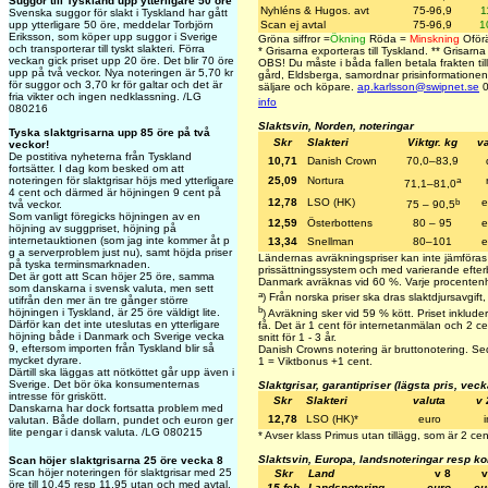
Suggor till Tyskland upp ytterligare 50 öre
Nyhléns & Hugos. avt
75-96,9
1
Svenska suggor för slakt i Tyskland har gått
upp ytterligare 50 öre, meddelar Torbjörn
Scan ej avtal
75-96,9
1
Eriksson, som köper upp suggor i Sverige
Gröna siffror =
Ökning
Röda =
Minskning
Oförä
och transporterar till tyskt slakteri. Förra
*
Grisarna exporteras till Tyskland.
**
Grisarna 
veckan gick priset upp 20 öre. Det blir 70 öre
OBS! Du måste i båda fallen betala frakten till
upp på två veckor. Nya noteringen är 5,70 kr
gård, Eldsberga, samordnar prisinformationen
för suggor och 3,70 kr för galtar och det är
säljare och köpare.
ap.karlsson@swipnet.se
0
fria vikter och ingen nedklassning. /LG
info
080216
Slaktsvin, Norden, noteringar
Tyska slaktgrisarna upp 85 öre på två
Skr
Slakteri
Viktgr. kg
va
veckor!
De postitiva nyheterna från Tyskland
10,71
Danish Crown
70,0–83,9
fortsätter. I dag kom besked om att
a
noteringen för slaktgrisar höjs med ytterligare
25,09
Nortura
71,1–81,0
4 cent och därmed är höjningen 9 cent på
b
12,78
LSO (HK)
e
två veckor.
75 – 90,5
Som vanligt föregicks höjningen av en
12,59
Österbottens
80 – 95
e
höjning av suggpriset, höjning på
internetauktionen (som jag inte kommer åt p
13,34
Snellman
80–101
e
g a serverproblem just nu), samt höjda priser
Ländernas avräkningspriser kan inte jämföras
på tyska terminsmarknaden.
prissättningssystem och med varierande efterb
Det är gott att Scan höjer 25 öre, samma
Danmark avräknas vid 60 %. Varje procentenh
som danskarna i svensk valuta, men sett
a
) Från norska priser ska dras slaktdjursavgift
utifrån den mer än tre gånger större
b
höjningen i Tyskland, är 25 öre väldigt lite.
) Avräkning sker vid 59 % kött. Priset inkluder
Därför kan det inte uteslutas en ytterligare
få. Det är 1 cent för internetanmälan och 2 cent
höjning både i Danmark och Sverige vecka
snitt för 1 - 3 år.
9, eftersom importen från Tyskland blir så
Danish Crowns notering är bruttonotering. S
mycket dyrare.
1 = Viktbonus +1 cent.
Därtill ska läggas att nötköttet går upp även i
Sverige. Det bör öka konsumenternas
Slaktgrisar, garantipriser (lägsta pris, veck
intresse för griskött.
Skr
Slakteri
valuta
v 
Danskarna har dock fortsatta problem med
12,78
LSO (HK)
*
euro
valutan. Både dollarn, pundet och euron ger
lite pengar i dansk valuta. /LG 080215
* Avser klass Primus utan tillägg, som är 2 ce
Slaktsvin, Europa, landsnoteringar resp ko
Scan höjer slaktgrisarna 25 öre vecka 8
Scan höjer noteringen för slaktgrisar med 25
Skr
Land
v 8
v
öre till 10,45 resp 11,95 utan och med avtal.
15 feb
Landsnotering
euro
eu