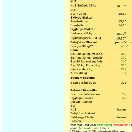
KLS
m
KLS Smågris 23 kg
16,30
SLP
SLP+ 23 kg
15,50
Skövde Slakteri
SwedeHam+
15,00
SwedeHam
14,10
Ugglarps Slakteri
m
Särklass, -23 kg
16,30
m
Ugglarpsgrisen, -23 kg
15,30
Dalsjöfors Slakteri
per gris
Smågris 30 kg***
433
Scan
Bis Plus 30 kg, mellang.
380
Bis Plus 30 kg, förmedl.
370
Bas 30 kg, mellangårds.
346
Bas 30 kg, förmedling
336
Nyavvanda 9 kg
241
KRAV 30 kg
737
Svenskt spotpris
Boarps Gård 30 kg**
325
-
Balans i förmedling
Scan, väntetid veckor
2 v
Ugglarps Slakteri
0,5 v
Skövde Slakteri
-
SLP
-
KLS
balans
Dalsjöfors Slakteri
-
Dahlbergs Slakteri
balans
Ginsten
100
Priserna: Färg visar
Prishöjning
Prissänkning
O
visar:
Överskott
,
brist,
balans
*
Tillägg upp till 106 kr/smågris tillkommer.