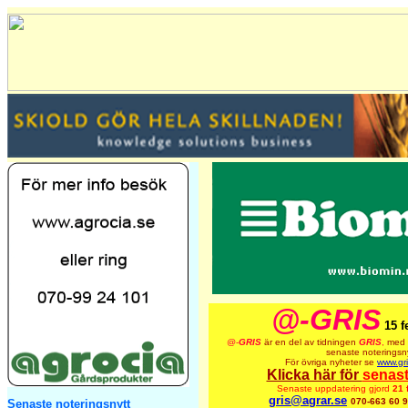
@-GRIS
15 f
@-
GRIS
är en del av tidningen
GRIS
,
med 
senaste noteringsny
För övriga nyheter se
www.gri
Klicka här för
senas
Senaste uppdatering gjord
21 
gris@agrar.se
070-663 60 
Senaste noteringsnytt