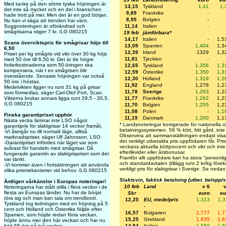
Med tanke på den större tyska höjningen är
13,15
Tyskland
1,41
1,
det inte så mycket och en del i branschen
9,89
Frankrike
-
hade trott på mer. Men det är en god början.
8,95
Belgien
-
Nu kan vi säga att trenden har vänt.
11,14
Italien
-
Suggnoteringen är oförändrad och
smågrisarna stiger 7 kr. /LG 080215
19 feb
jämförbara*
14,17
Italien
-
1,5
Scans överviktspris för smågrisar höjs till
13,09
Spanien
1,404
1,3
6,50
12,39
Irland
1329
1,3
Priset per kg smågris vid vikt över 30 kg höjs
11,81
Tjeckien
-
med 50 öre till 6,50 kr. Det är de högre
foderkostnaderna som 50-öringen ska
12,65
Tyskland
1,356
1,3
kompensera, när t ex smågrisen blir
12,59
Österrike
1,350
1,3
överstående. Senaste höjningen var också
12,30
Holland
1,319
1,2
50 öre i höstas.
11,92
England
1,278
1,2
Medelvikten ligger nu runt 31 kg på grisar
11,78
Sverige
1,263
1,2
som förmedlas, säger Carl-Olof Port, Scan.
11,77
Frankrike
1,262
1,2
Vikterna brukar annars ligga runt 29,5 - 30,5.
/LG 080215
11,70
Belgien
1,255
1,2
11,08
Polen
-
1,1
Finska garantipriset upphör
11,19
Danmark
1,200
1,1
Nästa vecka lämnar inte LSO något
* Landsnoteringar korrigerade för nationella ol
garantipris för slaktgrisar 14 veckor framåt.
betalningssystemen. 56 % kött, fritt gård, inte
-Vi återgår nu tlll normalt läge, alltså
Observera att sammanställningen endast visar 
marknadspriser, säger Ulf Jahnsson, LSO.
det verkligt utbetalda pris uppfödaren får. Prise
-Garantipriset infördes när läget var som
veckans aktuella köttprocent och vikt och inte h
svårast för handeln med smågrisar. Då
efterlikvider eller årsbonusar.
fungerade garantin av slaktgrispriset som det
Framför allt uppfödare kan ha stora "personlig
var tänkt.
och standardavtalen (tillägg runt 2 kr/kg förek
-Vi kommer även i fortsättningen att använda
verkligt pris för slaktgrisar i Sverige. Se nedan
olika prismekanismer vid behov. /LG 080215
Slaktsvin, faktisk betalning (utbet. belopp/
Äntligen vårkänslor i Europas noteringar!
10 feb
Land
v 6
v
Noteringarna har stått stilla i flera veckor i de
flesta av Europas länder. Nu har de börjat
Skr
euro
eu
röra sig och man kan tala om trendbrott.
12,25
EU, medelpris
1,313
1,3
Tyskland tog ledningen med en höjning på 5
-
cent och Holland och Österrike följde efter.
16,57
Bulgarien
1,777
1,7
Spanien, som höjde redan förra veckan,
15,25
Grekland
1,635
1,6
höjde ännu mer den här veckan och har nu
14,54
Italien
1,559
1,5
höjt 55 öre på två veckor.