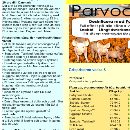
20 øre till i Danmark
Det är inga imponerande höjningar av
danska noteringen, med tanke på vad man
måste hämta in som EUs sämst betalande
land. Men det blir i alla fall en höjning med
20 øre vecka 9, vilket motsvarar ca 25 öre.
Höjningarna i Tyskland har varit något mer
rejälare med 5 resp 4 cent (45 resp 35 öre). I
veckan höjdes även priserna i de flesta av
EUs länder, utom England och Irland.
Prisspiralen igång, fler noteringsökningar
väntar
Det skulle förvåna om inte noteringarna på
griskött fortsätter uppåt redan vecka 9. Här
är några indikationer på uppgång:
• Suggpriset i Tyskland fortsätter stiga kraftigt
• Priserna stiger i de flesta länder
• Noteringarna på nötkött stiger i Tyskland
• Utslaktningen fortsätter i Tyskland, enl
senaste rapporter från Nordområdet och
Grispriserna vecka 8
Niedersachsen
• Höjd notering 20 öre och 40 öre högre
suggpris i Danmark. Höjda suggpriser brukar
Partipriset
förebåda fortsatt högre slaktgrisnotering
Partipriset inte uppdaterat
• EU ska diskutera förlänga stödet till privat
inlagring, därmed minskat tryck på
Slaktsvin, grundnotering för bäst betalda v
marknaden
Slakteri
Viktgr kg
• Avtal mellan Ryssland och EU ökar
avsättningen
Dalsjöfors Slakteri
70-94,9
1
Dämpande faktorer:
Ginsten Slakteri
65-96,9
1
•
Den dåliga kursen på dollar och pund håller
Skövde Slakteri
75-94,9
1
tillbaka lönsamheten vid export från EU till
Dahlbergs Slakteri
71-94,9
1
tredje land.
Spotpris, Sverige**
73-94,9
1
• Fortsatt ganska mycket griskött på
Ugglarps Slakteri
70-94,9
1
marknaden
• Stora lager i EU-slakteriernas frysar, både p
KLS
64-94,9
1
g a EUs stöd till lagring och annan inlagring.
Spotpris, Tyskland*
84-102
1
/LG 080220
SLP
Avtal
70–96,9
1
Scan
avtal
75-96,9
1