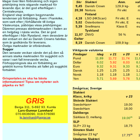
klagar över liten förbrukning och ingen
Skr
Slakteri
Anm.
val
prishöjning trots stigande marknad för
9,45
Danish Crown
129,9 kg-
d
levande djur, är det god efterfrågan i
20,38
Nortura
Fri vikt
n
Centraleuropa.
Finland
England visar äntligen begynnande
tendenser på förbättring. Även i Frankrike,
4,18
LSO (HKScan)
Fri vikt, E
eu
som varit efter i förhållande till övriga
5,02
Österbottens
Fri vikt, E
eu
Västeuropa, påbörjas vissa prishöjningar.
5,39
Snellmans
Klass E
eu
Däremot pressas skinkmarknaden i Italien av
Tyskland
en helgdag i nästa vecka. Det är god
11,07
ZNVG
56 %
eu
efterfrågan i från Ryssland, men dessvärre är
Galtar
det enbart en del av Danish Crowns fabriker,
som är godkända för leverans.
8,19
Danish Crown
109,9 kg-
d
Övriga marknader är oförändrade.
Suggor
Viktigaste valutorna
Den senaste veckan vände det på den så
Fredagar
idag
v 21
v 20
v 
annars starka marknaden för suggkött och
Pund
11,89
11,72
11,74
11,
varar i vart fall innevande vecka.
Dollar
6,02
5,92
6,03
6,
Förhoppningsvis ska en förbättring av
griskött kunna förhindra att fallet på suggkött
Euro
9,32
9,31
9,33
9,
fortsätter.
Dansk
1,25
1,25
1,25
1,
Norsk
1,18
1,18
1,18
1,
Grisportalen.se ska ha bästa
Yen
5,71
5,69
5,78
5,
informationen! Tipsa om nyheter och
påpeka ev fel!
Smågrisar, Sverige
Slakteri
Klass, kr/kg
v 23
GRIS
Skövde Slakteri
SwedeHam+
19,00
Berga 311, S-692 93. Kumla
SwedeHam
18,00
Lars-Gunnar Lannhard
Dahlbergs
070-6636090, 019-576090
m
Särklass D, mellang.
lg.lannhard@agrar.se
19,00
SLP
SLP+ 23 kg
18,75
Ginsten Slakt
m
Smågrisar 23 kg*
17,75
Ugglarps Slakteri