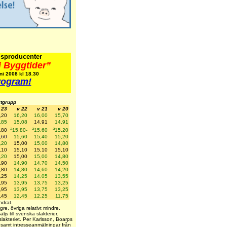
sproducenter
i Byggtider”
i 2008 kl 18.30
program!
ktgrupp
 23
v 22
v 21
v 20
,20
16,20
16,00
15,70
,85
15,08
14,91
14,91
a
a
a
,80
15,80-
15,60
15,20
,60
15,60
15,40
15,20
,20
15,00
15,00
14,80
,10
15,10
15,10
15,10
,20
15,00
15,00
14,80
,90
14,90
14,70
14,50
,80
14,80
14,60
14,20
,25
14,25
14,05
13,55
,95
13,95
13,75
13,25
,95
13,95
13,75
13,25
,45
12,45
12,25
11,75
drat.
re, övriga relativt mindre.
ljs till svenska slakterier.
slakteriet.
Per Karlsson, Boarps
 samt intresseanmälningar från