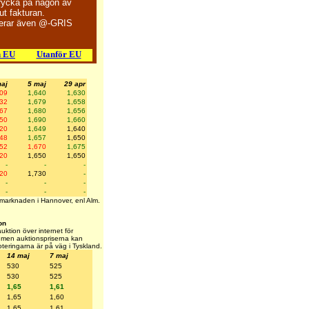
trycka på någon av
t fakturan.
ierar även @-GRIS
h EU
Utanför EU
aj
5 maj
29 apr
609
1,640
1,630
632
1,679
1,658
667
1,680
1,656
650
1,690
1,660
620
1,649
1,640
648
1,657
1,650
652
1,670
1,675
620
1,650
1,650
-
-
-
720
1,730
-
-
-
-
-
-
-
inmarknaden i Hannover, enl Alm.
on
ktion över internet för
rt, men auktionspriserna kan
noteringarna är på väg i Tyskland.
14 maj
7 maj
530
525
530
525
1,65
1,61
1,65
1,60
1,65
1,61