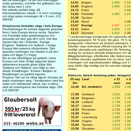
kan bli noteringen. Är det stor efterfrågan
14,91
Belgien
1,600
1,52
under perioden, och/eller fint grillväder, kan
14,85
England
1,594
1,54
det räcka med 1 cent.
Det stämde perfekt idag, då
15,73
Polen
-
1,68
internetauktionen visade + 9 cent i onsdags
13,82
Frankrike
1,483
1,43
och idag sattes noteringen till + 8 cent. /LG
13,58
Tjeckien
-
080530
13,63
Irland
1,46
13,67
Sverige
1,467
1,47
Grispriserna fortsätter stiga i hela Europa
Förutsättningar för fortsatt stigande grispriser
13,21
Italien
1,418
1,41
finns i hela Europa denna vecka. Spanien
13,17
Danmark
1,414
1,38
och Frankrike leder prisökningarna och
* Landsnoteringar korrigerade för nationella oli
plussade på med upp till 4 cent. Inte lika
betalningssystem. 56 % kött, fritt gård. 79 % sla
mycket blev det i Österrike, Sverige,
korrigerade i efterhand vid ändrad valutakurs.
England, Tyskland och Holland. I övriga
Tabellen visar redovisad officiell notering (för 
Europa blev priserna oförändrade. Den
verkligt utbetalda pris uppfödaren får. Noteringar
spanska noteringen har hämtat in på den
avdrag för veckans aktuella köttprocent och vikt
tyska och ligger f n högst.
tilläggsbetalningar, efterlikvider eller årsbonus
Det är stor efterfrågan på griskött i östra
Enskilda svenska uppfödare kan ha stora "perso
Europa och brist. Enligt rapporter köper
noteringen och standardavtalen (tillägg runt 2
slakterierna levande grisar både från
visar därför lågt verkligt pris för svenska slaktg
Tyskland och Holland, som följd av den
nedan.
ökade försäljningen. Endast i Belgien är
försäljningen av griskött lugnare.
Slaktsvin, faktisk betalning (utbet. belopp/s
Prognos: Det var en viktig signal i Europa att
25 maj
Land
v 21
v 2
tyska noteringen steg. I kombination med bra
Skr
euro
eur
väder och minskande utbud, kan vi räkna
14,46
EU, medelpris
1,552
1,50
med att noteringarna ska fortsätta stiga. ISN
/LG 080530
-
17,99
Grekland
1,931
1,93
16,33
Bulgarien
1,753
1,75
16,19
Lettland
1,738
1,63
16,17
Litauen
1,736
1,66
16,03
Rumänien
1,721
1,66
15,89
Polen
1,706
1,60
15,47
Luxemburg
1,660
1,64
15,64
Ungern
1,679
1,58
15,60
Tjeckien
1,674
1,60
15,56
Slovakien
1,670
1,55