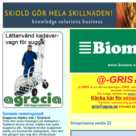
@-GRIS
@-
GRIS
är en del av tidningen
GRIS
,
med
senaste noterings
För övriga nyheter se
www.g
Klicka här för
senas
Senaste uppdatering gjor
gris@agrar.se
070-663 60
Senaste noteringsnytt
Suggorna höjdes inte i Tyskland
Trots den stora höjningen på slaktgrisar i
Grispriserna vecka 23
Tyskland denna vecka, höjdes inte tyska
suggorna alls. Vanligtvis brukar suggpriset
varsla om kommande slaktgrispris, men den
här gången kan nog den oförändrade