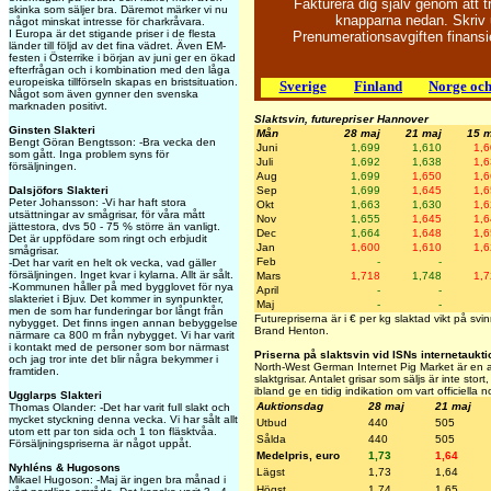
Fakturera dig själv genom att 
skinka som säljer bra. Däremot märker vi nu
knapparna nedan. Skriv u
något minskat intresse för charkråvara.
I Europa är det stigande priser i de flesta
Prenumerationsavgiften finans
länder till följd av det fina vädret. Även EM-
festen i Österrike i början av juni ger en ökad
efterfrågan och i kombination med den låga
europeiska tillförseln skapas en bristsituation.
Sverige
Finland
Norge oc
Något som även gynner den svenska
marknaden positivt.
Slaktsvin, futurepriser Hannover
Ginsten Slakteri
Mån
28 maj
21 maj
15 m
Bengt Göran Bengtsson: -Bra vecka den
Juni
1,699
1,610
1,
som gått. Inga problem syns för
Juli
1,692
1,638
1,
försäljningen.
Aug
1,699
1,650
1,
Dalsjöfors Slakteri
Sep
1,699
1,645
1,
Peter Johansson: -Vi har haft stora
Okt
1,663
1,630
1,
utsättningar av smågrisar, för våra mått
Nov
1,655
1,645
1,
jättestora, dvs 50 - 75 % större än vanligt.
Dec
1,664
1,648
1,
Det är uppfödare som ringt och erbjudit
Jan
1,600
1,610
1,
smågrisar.
Feb
-
-
-Det har varit en helt ok vecka, vad gäller
försäljningen. Inget kvar i kylarna. Allt är sålt.
Mars
1,718
1,748
1,
-Kommunen håller på med bygglovet för nya
April
-
-
slakteriet i Bjuv. Det kommer in synpunkter,
Maj
-
-
men de som har funderingar bor långt från
Futurepriserna är i € per kg slaktad vikt på sv
nybygget. Det finns ingen annan bebyggelse
Brand Henton.
närmare ca 800 m från nybygget. Vi har varit
i kontakt med de personer som bor närmast
Priserna på slaktsvin vid ISNs internetaukti
och jag tror inte det blir några bekymmer i
North-West German Internet Pig Market är en au
framtiden.
slaktgrisar. Antalet grisar som säljs är inte sto
ibland ge en tidig indikation om vart officiella 
Ugglarps Slakteri
Auktionsdag
28 maj
21 maj
Thomas Olander: -Det har varit full slakt och
mycket styckning denna vecka. Vi har sålt allt
Utbud
440
505
utom ett par ton sida och 1 ton fläsktvåa.
Sålda
440
505
Försäljningspriserna är något uppåt.
Medelpris, euro
1,73
1,64
Nyhléns & Hugosons
Lägst
1,73
1,64
Mikael Hugoson: -Maj är ingen bra månad i
Högst
1,74
1,65