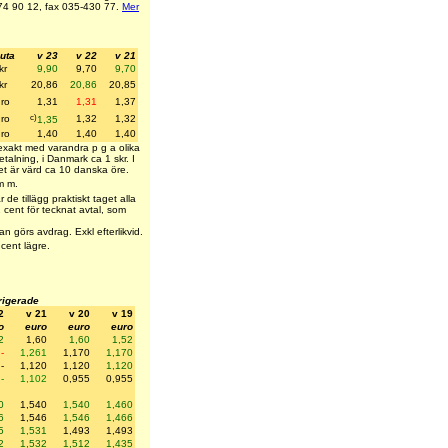
4 90 12, fax 035-430 77.
Mer
uta
v 23
v 22
v 21
kr
9,90
9,70
9,70
kr
20,86
20,86
20,85
ro
1,31
1,31
1,37
c)
ro
1,32
1,32
1,35
ro
1,40
1,40
1,40
exakt med varandra p g a olika
talning, i Danmark ca 1 skr. I
t är värd ca 10 danska öre.
 m m.
 de tillägg praktiskt taget alla
 cent för tecknat avtal, som
n görs avdrag. Exkl efterlikvid.
 cent lägre.
rigerade
2
v 21
v 20
v 19
o
euro
euro
euro
2
1,60
1,60
1,52
-
1,261
1,170
1,170
-
1,120
1,120
1,120
-
1,102
0,955
0,955
0
1,540
1,540
1,460
6
1,546
1,546
1,466
5
1,531
1,493
1,493
2
1,532
1,512
1,435