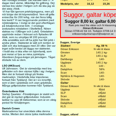
vårt nordliga område. Det kanske varit 3 - 4
dagar med värme, tillräckligt för grillning. Det
Medelpris, skr
16,12
15,26
väntas bra väder i helgen och då ska jag så
det sista i Alvik.
-Vi har fått igenom prishöjningarna, men på
Suggor, galtar köpe
nöt börjar det bli köpmotstånd. Vem vill grilla
entrecôte för 200 kr/kg, när det finns billig
bra karré? Vi ser begynnande problem med
Suggor 8,00 kr, galtar 6,00 
nötdetaljerna. I övrigt är det god efterfrågan
Rakt pris med fria vikter och fri klassning
på lokalproducerat kött. -I onsdags
Göran Eriksson
avslutades nötslakten i Skellefteå. Nöten
Göran 0708-42 64 10, Torbjörn 0708-14 3
slaktas nu i Ullånger och Luleå. Grisslakten
erikssonsdjurtransport@swipnet.se
upphörde redan i februari och flyttades till
Alvik, som nu utnyttjas till 100 procent.
-Alla anställda som vill ha jobb har fått jobb i
Suggor, Sverige
andra yrken. Slakteriet är sålt och tomten är
såld och ska bebyggas med 20 villor. Det var
Slakteri
Kg, 58 %
inget svårt beslut att lägga ner slakteriet.
Göran Eriksson
fri vikt & klass
-I kväll ska vi titta efter en björnfamilj, som
Ginsten
140,1 kg-
just motat ut fyra av mina nyinköpta
SLP
140,1 kg-
Aberdeen Angus-kvigor på järnvägen. Tåget
Dahlbergs
140-
dödade två av dem.
Ugglarps
140,1 kg-
LSO (HKScan)
KLS
140 -
Ulf Jahnsson: -Det är värmebölja med bra
Dalsjöfors
58%
grillväder och den väntas hålla i sig i helgen.
Scan
140-
Men det är fortsatt trångt på finska
Nyhléns & Hugoson
140-
marknaden. Värdefulla bitar importeras
Skövde
140-
fortsatt från Tyskland. Det är t ex innerfilé,
som vi äter i gräddsås och utan gräddsås.
Galtar
Många grillprodukter kommer från Tyskland.
Göran Eriksson
fri vikt & klass
Ugglarp
flådd
Österbottens Kött
SLP
oflådd
Stefan Saaristo: -Försäljningen är stabil och
Scan
oflådd
det går åt mycket grillprodukter. Industrin
Skövde
oflådd
laddar nu upp till midsommar, som är en viktig
period för försäljningen.
Dalsjöfors
oflådd
KLS
oflådd
Danish Crown
Marknaderna har utvecklats olika denna
vecka. Medan den stora tyska marknaden
Suggor, utland