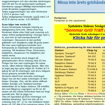
suggnoteringen och den danska sänkningen
med 40 øre ha ett gemensamt samband.
Danskarna uppgav tillfälligt köpmotstånd som
orsak till sänkta suggnoteringen.
Tyska suggnoteringen har varit oförändrat
1,19 € 4 veckor i rad.
Tyska smågrispriset fortsatte uppåt med 1 €
Partipriset
till 53 € denna vecka. /LG 080603
Partipriset är inte uppdaterat.
Scan höjer inte vecka 23
Sydvästra Skånes Smågri
Scans förväntade fortsatta höjning av
”Sommar Grill Träff 
slaktgrisarna kom inte. Detta trots hög
förväntan både efter höjd tysk notering och
Hjularöds Gods måndagen 2 jun
redan införd partiprishöjning i Sverige med 1
Klicka här för 
kr, som inte är helt transporterad till
noteringen. Dessutom är det perfekt
grillväder och detaljerna säljs till goda priser.
Det kan vara ingångna kontrakt som
Slaktsvin, grundnotering för bäst betalda vi
fortvarande är relaterade till nuvarande
notering. Så beskriver Peter Johansson,
Slakteri
Viktgr kg
v
Dalsjöfors, situationen för Dalsjöfors del
Spotpris, Sverige**
73-94,9
16
nästa vecka.
Spotpris, Tyskland*
84-102
15
Ginsten använder dock draget på
a
Skövde Slakteri
75-94,9
15
grismarknaden till en höjning med 20 öre.
Övriga har inte satt noteringen för nästa
Dalsjöfors Slakteri
70-94,9
15
vecka, vilket irriterar många läsare. Men det
Ginsten Slakteri
65-94,9
15
är inget jag kan göra något åt. Krafter är f ö
Blå Kustens Slakteri
73,9-99,9
15
igång för att få noteringen satt ännu tidigare,
Dahlbergs Slakteri
71-94,9
15
innan grisarna anmäls till slakt.
Ugglarps Slakteri
70-94,9
14
Veckans tabell över svenska noteringar
KLS
64-94,9
14
säger oss att den tyska noteringen är den
bästa i Sverige. Dvs, vid lite större skillnad
SLP
70-96,9
14
mellan Sverige och Tyskland kommer
Scan
avtal
75-96,9
13
slakteribilar att ta färjan söderut. Då inträffar
Nyhléns & Hugos. avt
75-96,9
13
det som Magnus Lagergren sa för en tid
Scan ej avtal
75-96,9
12
sedan att det måste förhindras med ett högt
Gröna siffror =
Ökning
Röda =
Minskning
Oförän
svenskt pris. Det är dags nu.
a = Ny prisskala, där bästa viktklass betalas hög
Titta ett ögonblick på EUs noteringar och
*
Grisarna exporteras till Tyskland.
**
Grisarna sä
faktiska betalning. Vem tror inte på en
OBS! Du måste i båda fallen betala frakten till 
notering över 16 - 17 kr, när Grekland redan
gård, Eldsberga, samordnar prisinformationen,
ligger på 18? Alla EUs noteringar stiger. EUs