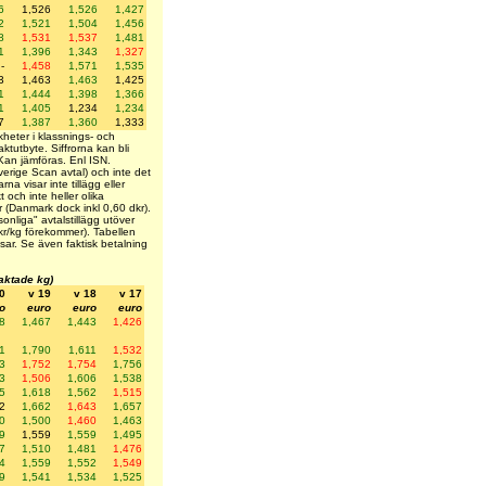
6
1,526
1,526
1,427
2
1,521
1,504
1,456
8
1,531
1,537
1,481
1
1,396
1,343
1,327
-
1,458
1,571
1,535
3
1,463
1,463
1,425
1
1,444
1,398
1,366
1
1,405
1,234
1,234
7
1,387
1,360
1,333
kheter i klassnings- och
ktutbyte. Siffrorna kan bli
 Kan jämföras. Enl ISN.
Sverige Scan avtal) och inte det
na visar inte tillägg eller
 och inte heller olika
ar (Danmark dock inkl 0,60 dkr).
nliga" avtalstillägg utöver
 kr/kg förekommer). Tabellen
risar. Se även faktisk betalning
laktade kg)
0
v 19
v 18
v 17
o
euro
euro
euro
8
1,467
1,443
1,426
1
1,790
1,611
1,532
3
1,752
1,754
1,756
3
1,506
1,606
1,538
5
1,618
1,562
1,515
2
1,662
1,643
1,657
0
1,500
1,460
1,463
9
1,559
1,559
1,495
7
1,510
1,481
1,476
4
1,559
1,552
1,549
9
1,541
1,534
1,525