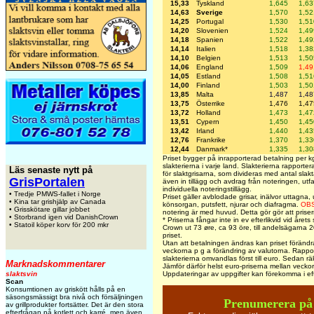
15,33
Tyskland
1,645
1,63
14,63
Sverige
1,570
1,52
14,25
Portugal
1,530
1,51
14,20
Slovenien
1,524
1,49
14,18
Spanien
1,522
1,49
14,14
Italien
1,518
1,38
14,10
Belgien
1,513
1,50
14,06
England
1,509
1,49
14,05
Estland
1,508
1,51
14,00
Finland
1,503
1,50
13,85
Malta
1,487
1,48
13,75
Österrike
1,476
1,47
13,72
Holland
1,473
1,47
13,51
Cypern
1,450
1,45
13,42
Irland
1,440
1,43
12,76
Frankrike
1,370
1,33
12,44
Danmark*
1,335
1,30
Priset bygger på inrapporterad betalning per k
slakterierna i varje land. Slakterierna rapportera
Läs senaste nytt på
för slaktgrisarna, som divideras med antal slak
GrisPortalen
även in tillägg och avdrag från noteringen, utfa
individuella noteringstillägg.
• Tredje PMWS-fallet i Norge
Priset gäller avblodade grisar, inälvor uttagna, 
• Kina tar grishjälp av Canada
könsorgan, putsfett, njurar och diafragma.
OBS
• Grisskötare gillar jobbet
notering är med huvud. Detta gör gör att priser
• Storbrand igen vid DanishCrown
* Priserna fångar inte in ev efterlikvid vid åre
• Statoil köper korv för 200 mkr
Crown ut 73 øre, ca 93 öre, till andelsägarna 20
priset.
Utan att betalningen ändras kan priset förändr
veckorna p g a förändring av valutorna. Rappor
slakterierna omvandlas först till euro. Sedan räkn
Marknadskommentarer
Jämför därför helst euro-priserna mellan vecko
slaktsvin
Uppdateringar av uppgifter kan förekomma i ef
Scan
Konsumtionen av griskött hålls på en
säsongsmässigt bra nivå och försäljningen
Prenumerera på
av grillprodukter fortsätter. Det är den stora
efterfrågan på kotlett och karré, men även