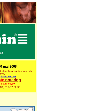
30 maj 2008
 aktuella grisnoteringar
och
nytt.
risportalen.se
te
notering
d
5 juni 09,30
 90,
019-57 60 90