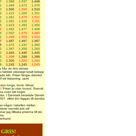
7
1,588
1,537
1,449
1
1,489
1,472
1,470
0
1,500
1,500
1,510
9
1,423
1,389
1,351
2
1,491
1,470
1,522
2
1,381
1,326
1,311
5
1,423
1,393
1,350
1
1,492
1,477
1,449
6
1,502
1,470
1,485
1
1,498
1,504
1,510
7
1,487
1,487
1,487
5
1,475
1,432
1,380
2
1,387
1,359
1,283
0
1,440
1,440
1,440
5
1,398
1,399
1,399
0
1,320
1,320
1,340
8
1,245
1,245
1,245
g från de fem största
r faktiskt utbetalat totalt belopp
tade kilo. Priset fångar därmed
ll vid klassning, samt
utan tunga, borst, klövar,
!
Priset är utan huvud. Svensk
na ovan blir högre.
ts slut. I Danmark betalade Danish
07, vilket bör läggas till danska
as något i tabellen mellan
terat svenskt pris vid
ar jag tillbaka priserna till skr.
rna.
terhand.
 GRIS!