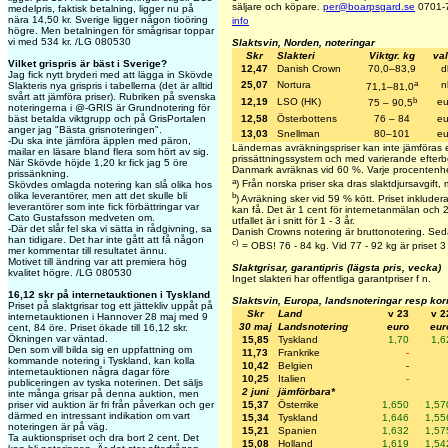
säljare och köpare.
per@boarpsgard.se
0701-7
medelpris, faktisk betalning, ligger nu på
nära 14,50 kr. Sverige ligger någon tioöring
info
högre. Men betalningen för smågrisar toppar
vi med 534 kr. /LG 080530
Slaktsvin, Norden, noteringar
Skr
Slakteri
Viktgr. kg
val
Vilket grispris är bäst i Sverige?
12,47
Danish Crown
70,0–83,9
d
Jag fick nytt bryderi med att lägga in Skövde
a
25,07
Nortura
n
Slakteris nya grispris i tabellerna (det är alltid
71,1–81,0
svårt att jämföra priser). Rubriken på svenska
b
12,19
LSO (HK)
eu
75 – 90,5
noteringerna i @-GRIS är Grundnotering för
bäst betalda viktgrupp och på GrisPortalen
12,58
Österbottens
76 – 84
eu
anger jag "Bästa grisnoteringen".
13,03
Snellman
80–101
eu
-Du ska inte jämföra äpplen med päron,
Ländernas avräkningspriser kan inte jämföras 
mailar en läsare bland flera som hört av sig.
prissättningssystem och med varierande efterbe
När Skövde höjde 1,20 kr fick jag 5 öre
Danmark avräknas vid 60 %. Varje procentenhe
prissänkning.
a
) Från norska priser ska dras slaktdjursavgift,
Skövdes omlagda notering kan slå olika hos
b
olika leverantörer, men att det skulle bli
) Avräkning sker vid 59 % kött. Priset inkluderar
leverantörer som inte fick förbättringar var
kan få. Det är 1 cent för internetanmälan och 2
Cato Gustafsson medveten om.
utfallet är i snitt för 1 - 3 år.
-Där det slår fel ska vi sätta in rådgivning, sa
Danish Crowns notering är bruttonotering. Seda
han tidigare. Det har inte gått att få någon
c)
= OBS! 76 - 84 kg. Vid 77 - 92 kg är priset 3
mer kommentar till resultatet ännu.
Motivet till ändring var att premiera hög
Slaktgrisar, garantipris (lägsta pris, vecka)
kvalitet högre. /LG 080530
Inget slakteri har offentliga garantpriser f n.
16,12 skr på internetauktionen i Tyskland
Slaktsvin, Europa, landsnoteringar resp kor
Priset på slaktgrisar tog ett jättekliv uppåt på
Skr
Land
v 23
v 2
internetauktionen i Hannover 28 maj med 9
30 maj
Landsnotering
euro
eur
cent, 84 öre. Priset ökade till 16,12 skr.
Ökningen var väntad.
15,85
Tyskland
1,70
1,6
Den som vill bilda sig en uppfattning om
11,73
Frankrike
-
kommande notering i Tyskland, kan kolla
10,42
Belgien
-
internetauktionen några dagar före
10,25
Italien
-
publiceringen av tyska noterinen. Det säljs
2 juni
jämförbara*
inte många grisar på denna auktion, men
priser vid auktion är fri från påverkan och ger
15,37
Österrike
1,650
1,57
därmed en intressant indikation om vart
15,34
Tyskland
1,646
1,55
noteringen är på väg.
15,21
Spanien
1,632
1,57
Ta auktionspriset och dra bort 2 cent. Det
15,08
Holland
1,619
1,54