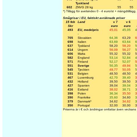
Tyskland
602
ZNVG 28 kg
55
55
*) Tillägg för avelsindex 0 - 4 euro/st + mängdtillägg.
Smågrisar i EU, faktiskt avräknade priser
15 feb
Land
v 7
v 6
Skr
euro
euro
493
EU, medelpris
45,01
45,05
4
-
705
Slovakien
64,36
63,29
6
698
Italien
63,69
63,64
6
637
Tyskland
58,20
58,20
5
614
Ungern
56,09
56,27
5
606
Malta
55,32
55,32
5
582
England
53,14
52,84
4
571
Finland
52,17
52,07
5
551
Sverige
50,35
49,94
5
545
Tjeckien
49,77
50,05
5
531
Belgien
48,50
48,50
4
467
Luxemburg
42,70
39,40
3
432
Holland
39,50
39,50
3
427
Spanien
39,04
39,04
3
416
Estland
38,02
38,71
3
398
Polen
36,34
35,50
3
390
Frankrike
35,60
34,60
3
379
Danmark*
34,62
34,62
3
350
Portugal
32,00
30,00
3
Priserna är i € och ändringar omfattar även veckans 