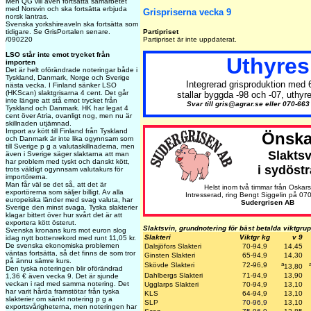
Men QG vill även fortsätta samarbetet
med Norsvin och ska fortsätta erbjuda
Grispriserna vecka 9
norsk lantras.
Svenska yorkshireaveln ska fortsätta som
tidigare. Se GrisPortalen senare.
Partipriset
/090220
Partipriset är inte uppdaterat.
LSO står inte emot trycket från
Uthyres
importen
Det är helt oförändrade noteringar både i
Tyskland, Danmark, Norge och Sverige
Integrerad grisproduktion med 
nästa vecka. I Finland sänker LSO
(HKScan) slaktgrisarna 4 cent. Det går
stallar byggda -98 och -07, uthyr
inte längre att stå emot trycket från
Svar till gris@agrar.se eller 070-663 
Tyskland och Danmark. HK har legat 4
cent över Atria, ovanligt nog, men nu är
skillnaden utjämnad.
Import av kött till Finland från Tyskland
Önska
och Danmark är inte lika ogynnsam som
till Sverige p g a valutaskillnaderna, men
Slaktsv
även i Sverige säger slaktarna att man
har problem med tyskt och danskt kött,
i sydöstr
trots väldigt ogynnsam valutakurs för
importörerna.
Man får väl se det så, att det är
Helst inom två timmar från Oskar
exportörerna som säljer billigt. Av alla
Intresserad, ring Bengt Siggelin på 07
europeiska länder med svag valuta, har
Sudergrisen AB
Sverige den minst svaga. Tyska slakterier
klagar bittert över hur svårt det är att
exportera kött österut.
Slaktsvin, grundnotering för bäst betalda viktgru
Svenska kronans kurs mot euron slog
Slakteri
Viktgr kg
v 9
idag nytt bottenrekord med runt 11,05 kr.
De svenska ekonomiska problemen
Dalsjöfors Slakteri
70-9
4,9
14,45
väntas fortsätta, så det finns de som tror
Ginsten Slakteri
65-94,9
14,30
på ännu sämre kurs.
a
Skövde Slakteri
72-96,9
13,80
Den tyska noteringen blir oförändrad
Dahlbergs Slakteri
71-94,9
13,90
1,36 € även vecka 9. Det är sjunde
veckan i rad med samma notering. Det
Ugglarps Slakteri
70-94,9
13,10
har varit hårda framstötar från tyska
KLS
64-94,9
13,10
slakterier om sänkt notering p g a
SLP
70-96,9
13,10
exportsvårigheterna, men noteringen har