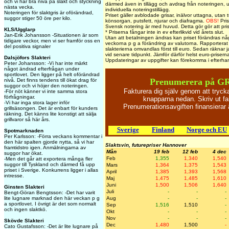
och vi har bra nivå på slakt och styckning
därmed även in tillägg och avdrag från noteringen, ut
nästa vecka.
individuella noteringstillägg.
Noteringen för slaktgris är oförändrad,
Priset gäller avblodade grisar, inälvor uttagna, utan t
suggor stiger 50 öre per kilo.
könsorgan, putsfett, njurar och diafragma.
OBS!
Pris
Svensk notering är med huvud. Detta gör gör att pris
KLS/Ugglarp
* Priserna fångar inte in ev efterlikvid vid årets slut.
Jan-Erik Johansson -Situationen är som
Utan att betalningen ändras kan priset förändras någ
tidigare veckor, men vi ser framför oss en
veckorna p g a förändring av valutorna. Rapporterat 
del positiva signaler
slakterierna omvandlas först till euro. Sedan räknar jag
vid senare tidpunkt. Jämför därför helst euro-priser
Dalsjöfors Slakteri
Uppdateringar av uppgifter kan förekomma i efterha
Peter Johansson: -Vi har inte märkt
något ändrad efterfrågan under
sportlovet. Den ligger på helt oförändrad
Prenumerera på GR
nivå. Det finns tendens till ökat drag för
suggor och vi höjer den noteringen.
Fakturera dig själv genom att tryc
-För nöt känner vi inte samma stora
förfrågningar.
knapparna nedan. Skriv ut fa
-Vi har inga stora lager inför
Prenumerationsavgiften finansiera
grillsäsongen. Det är enbart för kunders
räkning. Det känns lite konstigt att sälja
grillvaror så här års.
Sverige
Finland
Norge och EU
Spotmarknaden
Per Karlsson: -Förra veckans kommentar i
den här spalten gjorde nytta, så vi har
Slaktsvin, futurepriser Hannover
framtidstro igen. Anmälningarna av
Mån
19 feb
12 feb
4 dec
suggor har ökat.
Feb
1,355
1,340
1,540
-Men det går att exportera många fler
suggor till Tyskland och därmed få upp
Mars
1,364
1,375
1,543
priset i Sverige. Konkurrens ligger i allas
April
1,385
1,393
1,568
intresse.
Maj
1,475
1,485
1,610
Juni
1,500
1,506
1,640
Ginsten Slakteri
Juli
-
-
-
Bengt-Göran Bengtsson: -Det har varit
Aug
-
-
-
lite lugnare marknad den här veckan p g
a sportlovet. I övrigt är det som normalt
Sep
1,516
1,510
-
och ingen slaktkö.
Okt
-
-
-
Nov
-
-
-
Skövde Slakteri
Dec
1,480
1,500
-
Cato Gustafsson: -Det är lite lugnare på