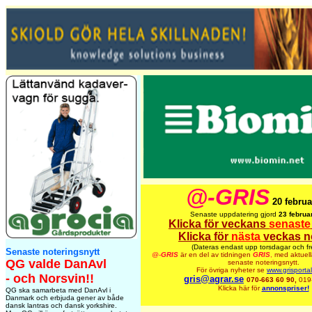
@-GRIS
20 februa
Senaste uppdatering gjord
23 februa
Klicka för veckans
senaste
Klicka för
nästa
veckas n
(Dateras endast upp torsdagar och fr
Senaste noteringsnytt
@-
GRIS
är en del av tidningen
GRIS
,
med aktuell
QG valde DanAvl
senaste noteringsnytt.
För övriga nyheter se
www.grisporta
- och Norsvin!!
gris@agrar.se
070-663 60 90,
019
Klicka här för
annonspriser!
QG ska samarbeta med DanAvl i
Danmark och erbjuda gener av både
dansk lantras och dansk yorkshire.