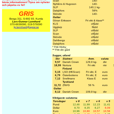
Scan
140-
bästa informationen! Tipsa om nyheter
Nyhléns & Hugoson
140-
och påpeka ev fel!
SLP
140,1 kg-
Dalsjöfors
58%
GRIS
Skövde
140-
Galtar
Berga 311, S-692 93. Kumla
Göran Eriksson
Fri vikt & klass**
Lars-Gunnar Lannhard
KLS
oflådd
070-6636090, 019-576090
Ugglarp
flådd
lg.lannhard@agrar.se
SLP
oflådd
Scan
oflådd
Skövde
oflådd
Dahlbergs
oflådd
Dalsjöfors
oflådd
* Fritt Hörby
** Fritt din gård
Suggor, utland
Skr
Slakteri
Anm.
valuta
9,57
Danish Crown
129,9 kg-
dkr
18,99
Nortura
Fri vikt
nkr
Finland
5,15
LSO (HKScan)
Fri vikt, E
euro
6,79
Österbottens
Fri vikt, E
euro
7,12
Snellmans
Klass E
euro
Tyskland
11,72
ZNVG
56 %
euro
Galtar
8,12
Danish Crown
109,9 kg-
dkr
Viktigaste valutorna
Torsdagar
v 8
v 7
v 6
v 5
Pund
12,46
11,99
12,15
11,41
Dollar
8,70
8,35
8,27
8,09
Euro
10,96
10,80
10,57
10,58