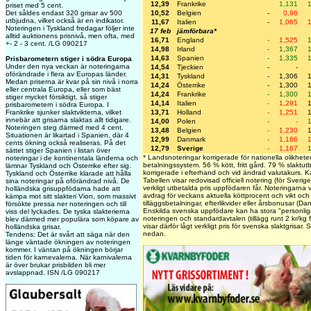
12,39
Frankrike
1,131
priset med 5 cent.
10,52
Belgien
-
0,96
Det såldes endast 320 grisar av 500
utbjudna, vilket också är en indikator.
11,67
Italien
-
1,065
Noteringen i Tyskland fredagar följer inte
17 feb
jämförbara*
alltid auktionens prisnivå, men ofta, med
16,71
England
-
1,525
+- 2 - 3 cent. /LG 090217
14,98
Irland
-
1,367
14,63
Spanien
-
1,335
Prisbarometern stiger i södra Europa
Under den nya veckan är noteringarna
14,54
Tjeckien
-
-
oförändrade i flera av Europas länder.
14,31
Tyskland
-
1,306
Medan priserna är kvar på sin nivå i norra
14,24
Österrike
-
1,300
eller centrala Europa, eller som bäst
14,24
Frankrike
-
1,300
stiger mycket försiktigt, så stiger
14,14
Italien
-
1,291
prisbarometern i södra Europa. I
13,71
Holland
-
1,251
Frankrike sjunker slaktvikterna, vilket
innebär att grisarna slaktas allt tidigare.
14,00
Polen
-
-
Noteringen steg därmed med 4 cent.
13,48
Belgien
-
1,230
Situationen är likartad i Spanien, där 4
12,99
Danmark
-
1,186
cents ökning också realiseras. På det
12,79
Sverige
-
1,167
sättet stiger Spanien i listan över
* Landsnoteringar korrigerade för nationella olikheter
noteringar i de kontinentala länderna och
betalningssystem. 56 % kött, fritt gård. 79 % slaktutb
lämnar Tyskland och Österrike efter sig.
korrigerade i efterhand och vid ändrad valutakurs. K
Tyskland och Österrike klarade att hålla
Tabellen visar redovisad officiell notering (för Sverig
sina noteringar på oförändrad nivå. De
verkligt utbetalda pris uppfödaren får. Noteringarna vis
holländska grisuppfödarna hade att
avdrag för veckans aktuella köttprocent och vikt och i
kämpa mot sitt slakteri Vion, som massivt
tilläggsbetalningar, efterlikvider eller årsbonusar (Da
försökte pressa ner noteringen och till
Enskilda svenska uppfödare kan ha stora "personliga
viss del lyckades. De tyska slakterierna
noteringen och standardavtalen (tillägg runt 2 kr/kg
blev därmed mer populära som köpare av
visar därför lågt verkligt pris för svenska slaktgrisar.
holländska grisar.
nedan.
Tendens: Det är svårt att säga när den
länge väntade ökningen av noteringen
kommer. I väntan på ökningen börjar
tiden för karnevalerna. När karnivalerna
är över brukar prisbilden bli mer
avslappnad. ISN /LG 090217