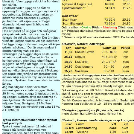
Scan
75-96,9
12,85
klarat sig. Vion uppges dock ha fronderat
Nyhléns & Hugos. avt
flexibla
12,85
och sänkt.
Spotmarknaden uppges ha fått ett
Spotmarknaden*
73-94,9
11,75
uppsving för suggor, som gett nytt mod i
-
exportörerna. Skillnaderna mellan att
Eko-grisar
slakta vid vissa slakterier i Sverige,
Scan Krav
73-92,9
25,35
jämfört med att exportera, är högst
Scan Ekologisk
73-92,9
24,35
väsentlig. Noteringen är högre och
Gröna siffror =
Ökning
Röda =
Minskning
Oförändrat.
avdagen inga.
a = Prisskala där bästa viktklass och kött-% betalas h
Obs att priset på suggor och smågrisar
mindre.
på spotmarknaden sätts en vecka
*
Grisarna säljs till svenska slakterier.
OBS! Du betalar 
tidigare än vid alla slakterier. Det är något
vi måste komma fram till vid alla slakterier.
Slaktsvin, Norden, noteringar
Det ligger något i det man säger, att köpa
grisen i säcken...! Det är snart endast i
Skr
Slakteri
Viktgr. kg
valuta
grisbranschen man gör det.
11,89
Danish Crown
70,0–83,9
dkr
Noteringen på suggor stiger nästa vecka
a
26,13
Nortura
nkr
71,1–81,0
vid några slakterier. Om det är ökade
konkurrensen, eller ökad efterfrågan på
b
14,90
LSO (HK)
euro
75 – 90,5
suggkött, är svårt att säga. Bl a Scan
14,90
Österbottens
79 – 96
euro
säger att efterfrågan på suggkött ökar
just nu, vilket även skett en tid i Tyskland.
15,78
Snellman
80–101
euro
Det skulle inte förvåna om försäljningen
Ländernas avräkningspriser kan inte jämföras exakt
av korv ökar i år som följd av de kärvare
prissättningssystem och med varierande efterbetalnin
tiderna. I Tyskland har man talat om detta
Danmark avräknas vid 60 %. Varje procentenhet är 
länge.
a
) Från norska priser ska dras slaktdjursavgift, m m.
Jag har tidigare nämnt den stora
b
minskningen av antalet suggor i Polen.
) Avräkning sker vid 60 % kött. Priset inkluderar de ti
20 %, var femte sugga är utslagen, enligt
kan få. Det är 1 cent för internetanmälan och 2 cent 
en uppgift. Samma siffra rapporteras nu
utfallet är i snitt för 1 - 3 år.
från Tjeckien. Decembersiffran är 2,1
Danish Crowns notering är bruttonotering. Sedan gör
miljoner färre. Smågrisar 23 % färre.
notering kan beräknas till 10 - 15 öre mindre. Exkl eft
I Ungern uppges minskningen vara 13 %.
/LG 090220
Slaktgrisar, garantipris (lägsta pris, vecka)
Inget slakteri har
offentliga
garantipriser f n.
Tyska internetauktionen visar fortsatt
Slaktsvin, Europa, landsnoteringar resp korriger
hårt pristryck
Skr
Land
v 9
v 8
Tyska internetauktionen 11 februari
20 feb
Landsnotering
euro
euro
visade på fortsatt hårt tryck mot
14,90
Tyskland
1,36
1,36
grisnoteringen. Sedan förra veckan sjönk