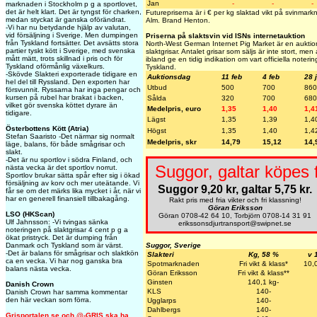
Jan
-
-
-
marknaden i Stockholm p g a sportlovet,
det är helt klart. Det är tyngst för charken,
Futurepriserna är i € per kg slaktad vikt på svinmar
medan styckat är ganska oförändrat.
Alm. Brand Henton.
-Vi har nu betydande hjälp av valutan,
vid försäljning i Sverige. Men dumpingen
Priserna på slaktsvin vid ISNs internetauktion
från Tyskland fortsätter. Det avsätts stora
North-West German Internet Pig Market är en auktion
partier tyskt kött i Sverige, med svenska
slaktgrisar. Antalet grisar som säljs är inte stort, me
mått mätt, trots skillnad i pris och för
ibland ge en tidig indikation om vart officiella noteri
Tyskland oförmånlig växelkurs.
Tyskland.
-Skövde Slakteri exporterade tidigare en
Auktionsdag
11 feb
4 feb
28 
hel del till Ryssland. Den exporten har
Utbud
500
700
860
försvunnit. Ryssarna har inga pengar och
kursen på rubel har brakat i backen,
Sålda
320
700
680
vilket gör svenska köttet dyrare än
Medelpris, euro
1,35
1,40
1,4
tidigare.
Lägst
1,35
1,39
1,4
Österbottens Kött (Atria)
Högst
1,35
1,40
1,4
Stefan Saaristo -Det närmar sig normalt
Medelpris, skr
14,79
15,12
14,
läge, balans, för både smågrisar och
slakt.
-Det är nu sportlov i södra Finland, och
Suggor, galtar köpes 
nästa vecka är det sportlov norrut.
Sportlov brukar sätta spår efter sig i ökad
försäljning av korv och mer uteätande. Vi
Suggor 9,20 kr, galtar 5,75 kr.
får se om det märks lika mycket i år, när vi
har en generell finansiell tillbakagång.
Rakt pris med fria vikter och fri klassning!
Göran Eriksson
LSO (HKScan)
Göran 0708-42 64 10, Torbjörn 0708-14 31 91
Ulf Jahnsson: -Vi tvingas sänka
erikssonsdjurtransport@swipnet.se
noteringen på slaktgrisar 4 cent p g a
ökat pristryck. Det är dumping från
Suggor, Sverige
Danmark och Tyskland som är värst.
-Det är balans för smågrisar och slaktkön
Slakteri
Kg, 58 %
v 
ca en vecka. Vi har nog ganska bra
Spotmarknaden
Fri vikt & klass*
10,
balans nästa vecka.
Göran Eriksson
Fri vikt & klass**
Ginsten
140,1 kg-
Danish Crown
KLS
140-
Danish Crown har samma kommentar
den här veckan som förra.
Ugglarps
140-
Dahlbergs
140-
Grisportalen.se och @-GRIS ska ha