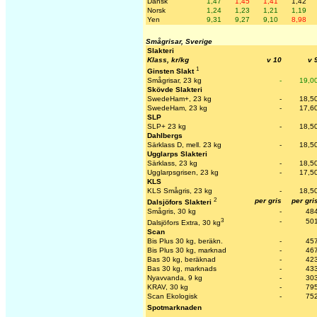
Dansk
1,47
1,45
1,41
1,42
Norsk
1,24
1,23
1,21
1,19
Yen
9,31
9,27
9,10
8,98
Smågrisar, Sverige
Slakteri
Klass, kr/kg
v 10
v 
1
Ginsten Slakt
Smågrisar, 23 kg
-
19,0
Skövde Slakteri
SwedeHam+, 23 kg
-
18,5
SwedeHam, 23 kg
-
17,6
SLP
SLP+ 23 kg
-
18,5
Dahlbergs
Särklass D, mell. 23 kg
-
18,5
Ugglarps Slakteri
Särklass, 23 kg
-
18,5
Ugglarpsgrisen, 23 kg
-
17,5
KLS
KLS Smågris, 23 kg
-
18,5
2
per gris
per gri
Dalsjöfors Slakteri
Smågris, 30 kg
-
48
3
-
50
Dalsjöfors Extra, 30 kg
Scan
Bis Plus 30 kg, beräkn.
-
45
Bis Plus 30 kg, marknad
-
46
Bas 30 kg, beräknad
-
42
Bas 30 kg, marknads
-
43
Nyavvanda, 9 kg
-
30
KRAV, 30 kg
-
79
Scan Ekologisk
-
75
Spotmarknaden