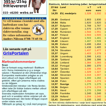
Slaktsvin, faktisk betalning (utbet. belopp/slaktad
15 feb
Land
v 7
v 6
Skr
euro
euro
14,55
EU, medelpris
1,328
1,332
1
-
20,85
Grekland
1,903
1,930
1
19,94
Malta
1,820
1,820
1
19,37
Bulgarien
1,768
1,767
1
17,20
Cypern
1,570
1,570
1
16,92
Rumänien
1,544
1,551
1
16,47
Finland
1,503
1,505
1
14,47
England
1,503
1,481
1
16,40
Litauen
1,497
1,509
1
16,39
Estland
1,496
1,464
1
15,76
Italien
1,438
1,485
1
Läs senaste nytt på
15,74
Slovakien
1,437
1,477
GrisPortalen
15,37
Ungern
1,403
1,378
1
15,30
Luxemburg
1,396
1,411
-
15,30
Tyskland
1,396
1,396
1
Marknadskommentarer
15,16
Lettland
1,384
1,393
1
Scan
15,12
Portugal
1,380
1,370
1
Det är fortsatt svag marknad i Baltikum
14,64
Tjeckien
1,336
1,356
1
och i forna öststaterna p g a svaga
13,57
Österrike
1,329
1,327
1
valutor. I Ryssland är det oförändrat trögt.
14,42
Slovenien
1,316
1,307
1
Europeiska marknaden präglas av ett
14,24
Spanien
1,300
1,282
1
stort utbud och lägre efterfrågan på
griskött, vilket gör priserna mera osäkra
14,18
Polen
1,294
1,273
1
nu än tidigare.
13,97
Sverige
1,275
1,275
1
Grisbeståndet minskar i de flesta länder,
13,96
Belgien
1,274
1,274
1
vilket talar för bättre balans mellan utbud
13,91
Irland
1,270
1,268
1
och efterfrågan på sikt.
13,59
Frankrike
1,240
1,240
1
Svenska marknaden fortsätter att vara
god och vi avsätter större volymer på vår
13,19
Holland
1,204
1,240
1
hemmamarknad. Det leder till lägre export
12,41
Danmark*
1,133
1,182
1
under nästa vecka.
De fem största slakterierna i varje land rapporterar fak
Tillförseln av grisar är i nivå med prognos
belopp för slaktgrisarna, som divideras med antal sla