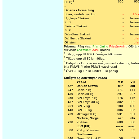
4
600
60
30 kg
-
Balans i förmedling
Scan, väntetid veckor
-
1,5 
Ugglarps Slakteri
-
balan
KLS
-
balan
Skövde Slakteri
-
balan
SLP
-
Dalsjöfors Slakteri
-
balan
Dahlbergs Slakteri
-
bris
Ginsten
-
bris
Priserna: Färg visar
Prishöjning
Prissänkning
Oföränd
stil visar:
Överskott
,
brist,
balans
1
Tillägg upp till 106 kr/smågris tillkommer.
2
Tillägg upp till 85 kr möjliga
3
Dalsjöfors Extra är en smågris med extra hög hälso
bl a PMWS-fri eller PMWS-vaccinerad
4
Över 30 kg + 6 kr, under -8 kr per kg.
Smågrisar, noteringar utland
Vecka
v 9
v 8
Skr
Danish Crown
dkr
dkr
247
Basis 7 kg
171
171
430
Basis 30 kg
297
297
255
SPF+Myc 7 kg
176
176
437
SPF+Myc 30 kg
302
302
261
SPF 7 kg
180
180
443
SPF 30 kg
306
306
769
Økologi 30 kg
531
531
Nortura, Norge
nkr
nkr
738
25-kilos
600
600
LSO (HK)
euro
euro
580
25-kg, Priimuus
53
53
Snellmans
646
Grund 30 kg A1*
59
59