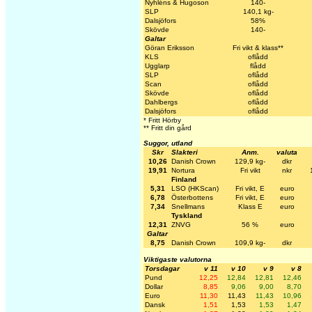
Nyhléns & Hugoson
140-
SLP
140,1 kg-
Dalsjöfors
58%
Skövde
140-
Galtar
Göran Eriksson
Fri vikt & klass**
KLS
oflådd
Ugglarp
flådd
SLP
oflådd
Scan
oflådd
Skövde
oflådd
Dahlbergs
oflådd
Dalsjöfors
oflådd
* Fritt Hörby
** Fritt din gård
Suggor, utland
Skr
Slakteri
Anm.
valuta
10,26
Danish Crown
129,9 kg-
dkr
19,91
Nortura
Fri vikt
nkr
Finland
5,31
LSO (HKScan)
Fri vikt, E
euro
6,78
Österbottens
Fri vikt, E
euro
7,34
Snellmans
Klass E
euro
Tyskland
12,31
ZNVG
56 %
euro
Galtar
8,75
Danish Crown
109,9 kg-
dkr
Viktigaste valutorna
Torsdagar
v 11
v 10
v 9
v 8
Pund
12,25
12,84
12,81
12,46
Dollar
8,85
9,06
9,00
8,70
Euro
11,30
11,43
11,43
10,96
Dansk
1,51
1,53
1,53
1,47