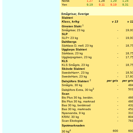
Norsk
1,27
1,28
1,29
1,24
Yen
9,19
9,11
9,19
9,31
Smågrisar, Sverige
Slakteri
Klass, kr/kg
v 13
v 1
1
Ginsten Slakt
Smågrisar, 23 kg
-
19,0
SLP
SLP+ 23 kg
-
19,0
Dahlbergs
Särklass D, mell. 23 kg
-
18,7
Ugglarps Slakteri
Särklass, 23 kg
-
18,7
Ugglarpsgrisen, 23 kg
-
17,7
KLS
KLS Smågris, 23 kg
-
18,7
Skövde Slakteri
SwedeHam+, 23 kg
-
18,5
SwedeHam, 23 kg
-
17,6
2
per gris
per gri
Dalsjöfors Slakteri
Smågris, 30 kg
-
48
3
-
50
Dalsjöfors Extra, 30 kg
Scan
Bis Plus 30 kg, beräkn.
-
46
Bis Plus 30 kg, marknad
-
48
Bas 30 kg, beräknad
-
43
Bas 30 kg, marknads
-
45
Nyavvanda, 9 kg
-
31
KRAV, 30 kg
-
80
Scan Ekologisk
-
76
Spotmarknaden
4
600
60
30 kg