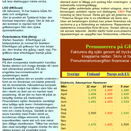
två lass slaktsuggor nästa vecka.
därmed även in tillägg och avdrag från noteringen, ut
individuella noteringstillägg.
LSO (HKScan)
Priset gäller avblodade grisar, inälvor uttagna, utan t
Ulf Jahnsson: Vi har balans både för
könsorgan, putsfett, njurar och diafragma.
OBS!
Pris
slakt och smågrisar.
notering är med huvud. Detta gör gör att priserna ov
-Det är positivt att Tyskland höjer, det
* Priserna fångar inte in ev efterlikvid vid årets slut.
bromsar importen något. Det är risk att
Utan att betalningen ändras kan priset förändras någ
det kommer in mycket kött till
veckorna p g a förändring av valutorna. Rapporterat 
grillsäsongen från den tyska
slakterierna omvandlas först till euro. Sedan räknar jag
spotmarknaden.
vid senare tidpunkt. Jämför därför helst euro-priser
Uppdateringar av uppgifter kan förekomma i efterha
Österbottens Kött (Atria)
Stefan Saaristo: -Efterfrågan på
köttprodukter är normal för årstiden.
Prenumerera på GR
Efterfrågan på grillvaror har inte börjat
än, den brukar dra igång i april, maj. För
Fakturera dig själv genom att tryc
grillkorv ökar efterfrågan framåt påsk.
knapparna nedan. Skriv ut fa
Danish Crown
Prenumerationsavgiften finansiera
På den europeiska marknaden handlas
färska skinkor och övriga detaljer till i stort
sett oförändrad prisnivå. På den
engelska baconmarknaden är
Sverige
Finland
Norge och EU
avsättningen stabil.
Generellt spåras det en positiv underton i
form av en förväntan om bättre prisnivå
Slaktsvin, futurepriser Hannover
vid de kommande månadernas kontrakt.
Mån
11 mar
10 mar
5 mar
Särskilt för kotlett har bilden vänt från att
Mars
1,376
1,365
1,390
det i slutet av året var en mycket matt
April
1,409
1,395
1,430
avsättning, till att det nu fram till påsk är
Maj
1,455
1,444
1,505
betydlig rörelse på marknaden.
Finanskrisen sätter dessvärre samtidigt
Juni
1,491
1,483
1,533
sina tydliga spår även i fortsättningen,
Juli
-
-
-
med en oändrat mycket negativ situation
Aug
-
-
-
runt om i östra Europa. Särskilt är den
Sep
1,500
1,500
1,540
stora handeln med Polen störd av
Okt
-
-
-
kundernas dåliga ekonomi, brist på
exportkrediter, samt sist och inte minst
Nov
-
-
-
den dåliga växelkursen. Tillika har veckan
Dec
1,470
1,465
1,500
åter visat betydligt negativ rörelse för den
Jan
-
-
-
viktiga kursen på engelska pund.