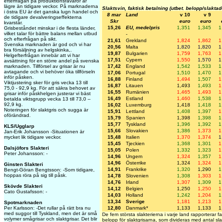
efterfrågan på produktionsråvaror är
lägre än tidigare veckor. På marknaderna
Slaktsvin, faktisk betalning (utbet. belopp/slaktad
i östra EU är det ganska lugn handel och
8 mar
Land
v 10
v 9
de tidigare devalveringseffekterna
Skr
euro
euro
kvarstår.
15,26
EU, medelpris
1,351
1,345
1
Grisbeståndet minskar i de flesta länder,
vilket talar för bättre balans mellan utbud
-
och efterfrågan på sikt.
21,61
Grekland
1,824
1,862
1
Svenska marknaden är god och vi har
20,56
Malta
1,820
1,820
1
bra försäljning av helgskinka,.
19,87
Bulgarien
1,759
1,763
1
Helgefterfrågan innebär att vi har
17,51
Cypern
1,550
1,570
1
avsättning för en större andel på svenska
17,42
England
1,542
1,533
1
marknaden. Tillförsel av grisar är nu
avtagande och vi behöver öka tillförseln
17,06
Portugal
1,510
1,470
1
inför påsken.
16,88
Finland
1,494
1,507
1
Viktjustering sker för gris vecka 13 till
16,87
Litauen
1,493
1,493
1
75,0 - 92,9 kg. För att säkra behovet av
16,55
Rumänien
1,465
1,493
1
grisar inför påskhelgen justerar vi bäst
16,49
Estland
1,460
1,538
1
betalda viktsgrupp vecka 13 till 73,0 –
92,9 kg.
16,02
Luxemburg
1,418
1,418
1
Noteringen för slaktgris och sugga är
15,91
Lettland
1,408
1,397
1
oförändrad.
15,79
Spanien
1,398
1,398
1
15,77
Tyskland
1,396
1,392
1
KLS/Ugglarp
15,66
Slovakien
1,386
1,373
1
Jan-Erik Johansson -Situationen är
15,48
Italien
1,370
1,374
1
mycket lik tidigare veckor.
15,45
Tjeckien
1,368
1,301
1
Dalsjöfors Slakteri
15,05
Polen
1,332
1,323
1
Peter Johansson: -
14,96
Ungern
1,324
1,357
1
14,96
Österrike
1,324
1,324
1
Ginsten Slakteri
14,91
Frankrike
1,320
1,290
1
Bengt-Göran Bengtsson: -Som tidigare,
hoppas röra på sig till påsk.
14,78
Slovenien
1,308
1,303
1
14,76
Irland
1,307
1,309
1
Skövde Slakteri
14,12
Belgien
1,250
1,250
1
Cato Gustafsson: -
14,03
Holland
1,242
1,204
1
13,34
Sverige
1,181
1,213
1
Spotmarknaden
12,80
Danmark*
1,133
1,133
1
Per Karlsson: -Det rullar på rätt bra nu
med suggor till Tyskland, men det är små
De fem största slakterierna i varje land rapporterar fak
volymer smågrisar och slaktgrisar. Det blir
belopp för slaktgrisarna, som divideras med antal sla