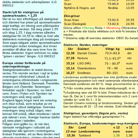
rädda slakterier och arbetsplatser. /LG
Scan
75-96,9
13,05
090312
Nyhléns & Hugos. avt
flexibla
13,05
-
Starkt lyft för slaktgrisar på
spotmarknaden, + 1,25
Eko-grisar
Det är nu stor efterfrågan på slaktgrisar
Scan Krav
73-92,9
25,55
och därmed har priset på spotmarknaden
Scan Ekologisk
73-92,9
24,55
stigit kraftigt, en ökning som påbörjades
Gröna siffror =
Ökning
Röda =
Minskning
Oförändrat.
redan förra veckan. Då steg priset 1,55
a = Prisskala där bästa viktklass och kött-% betalas h
och idag 1,25. I dag noteras således
mindre.
slaktgrisar för 14,55 kr, vilket är över alla
*
Grisarna säljs till svenska slakterier.
OBS! Du betalar 
slakteriers noteringar idag på torsdagen.
Som sagts tidigare sätter spotmarknaden
Slaktsvin, Norden, noteringar
noteringen redan torsdagar, dvs innan
Skr
Slakteri
Viktgr. kg
valuta
anmälan till slkat ska vara inne hos de
flesta slakterier. Ingen behöver nu sälja
12,38
Danish Crown
70,0–83,9
dkr
"grisen i säcken" längre. /LG 090312
a
27,28
Nortura
nkr
71,1–81,0
b
Europa väntar fortfarande på
15,14
LSO (HK)
euro
75 – 90,5
noteringsökningar
15,14
Österbottens
79 – 96
euro
Slaktgrismarknaden är stabil denna
16,27
Snellman
80–101
euro
vecka. För nionde veckan i rad är tyska
noteringen oförändrad. Likaså är
Ländernas avräkningspriser kan inte jämföras exakt
noteringarna oförändrade i omgivande
prissättningssystem och med varierande efterbetalnin
länder som Holland, Danmark, Frankrike,
Danmark avräknas vid 60 %. Varje procentenhet är 
Belgien och Österrike. Noteringen
a
) Från norska priser ska dras slaktdjursavgift, m m.
fortsätter uppåt i Spanien, nu med 4
b
) Avräkning sker vid 60 % kött. Priset inkluderar de ti
cent. Även i Polen och Tjeckien tar
kan få. Det är 1 cent för internetanmälan och 2 cent 
noteringen små steg uppåt.
utfallet är i snitt för 1 - 3 år.
England ligger högst med sin notering
Danish Crowns notering är bruttonotering. Sedan gör
och ökar också, som resultat av ett
kan beräknas till 10 - 15 öre mindre. Exkl efterlikvid.
begränsat utbud slaktgrisar. Svenska
noteringen steg också något, men
Slaktgrisar, garantipris (lägsta pris, vecka)
kronan föll också, vilket resulterar i sänkt
Inget slakteri har
offentliga
garantipriser f n.
pris räknat i euro. Sverige hamnar därför
på sista plats i tabellen.
Slaktsvin, Europa, landsnoteringar resp korriger
Frågan som gäller nu, är när den
Skr
Land
v 12
v 11
väntade nedgången i utbudet på
slaktgrisar slår igenom i noteringarna.
13 mar
Landsnotering
euro
euro
Enbart Frankrike, ett av flera länder med
15,36
Tyskland
1,38
1,36
vikande produktion, sänker utbudet med