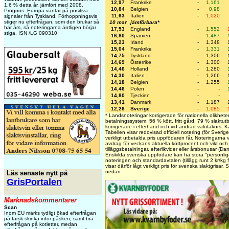
12,97
Frankrike
-
1,161
1,6 % detta år, jämfört med 2008.
10,84
Belgien
-
0,98
Prognos: Europa väntar på positiva
11,63
Italien
-
1,020
signaler från Tyskland. Förhoppningsvis
stiger nu efterfrågan, som den brukar så
10 mar
jämförbara*
här års, så noteringarna äntligen börjar
17,53
England
-
1,552
stiga. ISN /LG 090310
16,80
Spanien
-
1,487
15,23
Irland
-
1,348
15,04
Frankrike
-
1,331
14,75
Tyskland
-
1,306
14,69
Österrike
-
1,300
14,46
Holland
-
1,280
14,30
Italien
-
1,266
14,18
Belgien
-
1,255
14,46
Polen
-
-
14,80
Tjeckien
-
-
13,41
Danmark
-
1,187
12,26
Sverige
-
1,085
* Landsnoteringar korrigerade för nationella olikheter
betalningssystem. 56 % kött, fritt gård. 79 % slaktutb
korrigerade i efterhand och vid ändrad valutakurs. K
Tabellen visar redovisad officiell notering (för Sverig
verkligt utbetalda pris uppfödaren får. Noteringarna vis
avdrag för veckans aktuella köttprocent och vikt och i
tilläggsbetalningar, efterlikvider eller årsbonusar (Da
Enskilda svenska uppfödare kan ha stora "personliga
noteringen och standardavtalen (tillägg runt 2 kr/kg
visar därför lågt verkligt pris för svenska slaktgrisar.
nedan.
Läs senaste nytt på
GrisPortalen
-
Marknadskommentarer
Scan
Inom EU märks tydligt ökad efterfrågan
på färsk skinka inför påsken, samt bra
efterfrågan på kotletter, medan