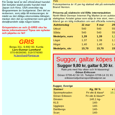
Feb
-
-
-
För tredje land är det oförändrad handel.
Futurepriserna är i € per kg slaktad vikt på svinmar
Det betyder stabil positiv handel med
Brand Henton.
Japan och Kina. USA utvecklar sig
långsammare än budgeterat. Den del av
Priserna på slaktsvin vid ISNs internetauktion
revbenen, som säljs till restauranger, är
North-West German Internet Pig Market är en auktion
märkt av det dåliga ekonomiska klimatet,
slaktgrisar. Antalet grisar som säljs är inte stort, me
medan den del av sortimentet som går till
ibland ge en tidig indikation om vart officiella noteri
detaljhandeln säljs något bättre.
Auktionsdag
11 mar
5 mar
25
Grisportalen.se och @-GRIS ska ha
Utbud
540
540
55
bästa informationen! Tipsa om nyheter
Sålda
540
540
55
och påpeka ev fel!
Medelpris, euro
1,39
1,39
1,
GRIS
Lägst
1,37
1,39
1,
Högst
1,40
1,40
1,
Berga 311, S-692 93. Kumla
Medelpris, skr
15,70
15,70
15
Lars-Gunnar Lannhard
070-6636090, 019-576090
lg.lannhard@agrar.se
Suggor, galtar köpes 
Suggor 9,80 kr, galtar 6,30 kr.
Rakt pris med fria vikter och fri klassning!
Göran Eriksson
Göran 0708-42 64 10, Torbjörn 0708-14 31 91
erikssonsdjurtransport@swipnet.se
Suggor, Sverige
Slakteri
Kg, 58 %
v 
Spotmarknaden
Fri vikt & klass*
10,
Göran Eriksson
Fri vikt & klass**
Ginsten
140,1 kg-
KLS
140-
Ugglarps
140-
Dahlbergs
140-
Scan
140-