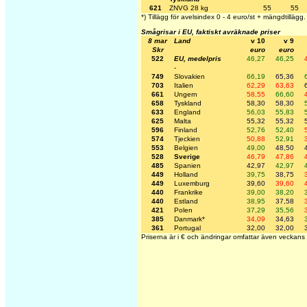
621
ZNVG 28 kg
55
55
*) Tillägg för avelsindex 0 - 4 euro/st + mängdtillägg.
Smågrisar i EU, faktiskt avräknade priser
8 mar
Land
v 10
v 9
Skr
euro
euro
522
EU, medelpris
46,27
46,25
-
749
Slovakien
66,19
65,36
703
Italien
62,29
63,63
661
Ungern
58,55
66,60
658
Tyskland
58,30
58,30
633
England
56,03
55,83
625
Malta
55,32
55,32
596
Finland
52,76
52,40
574
Tjeckien
50,88
52,91
553
Belgien
49,00
48,50
528
Sverige
46,79
47,86
485
Spanien
42,97
42,97
449
Holland
39,75
38,75
449
Luxemburg
39,60
39,60
440
Frankrike
39,00
38,20
440
Estland
38,95
37,58
421
Polen
37,29
35,56
385
Danmark*
34,09
34,63
361
Portugal
32,00
32,00
Priserna är i € och ändringar omfattar även veckans 