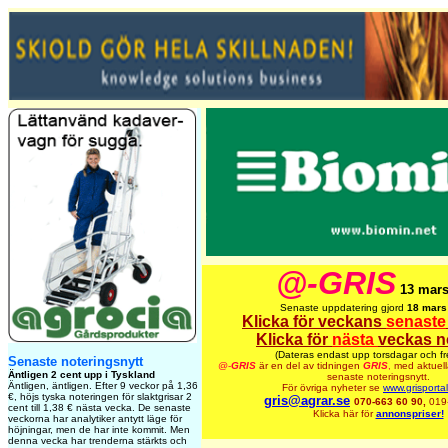
@-GRIS
13 mars
Senaste uppdatering gjord
18 mars
Klicka för veckans
senaste
Klicka för
nästa
veckas n
(Dateras endast upp torsdagar och fr
Senaste noteringsnytt
@-
GRIS
är en del av tidningen
GRIS
,
med aktuell
Äntligen 2 cent upp i Tyskland
senaste noteringsnytt.
Äntligen, äntligen. Efter 9 veckor på 1,36
För övriga nyheter se
www.grisporta
€, höjs tyska noteringen för slaktgrisar 2
gris@agrar.se
070-663 60 90,
019
cent till 1,38 € nästa vecka. De senaste
Klicka här för
annonspriser!
veckorna har analytiker antytt läge för
höjningar, men de har inte kommit. Men
denna vecka har trenderna stärkts och