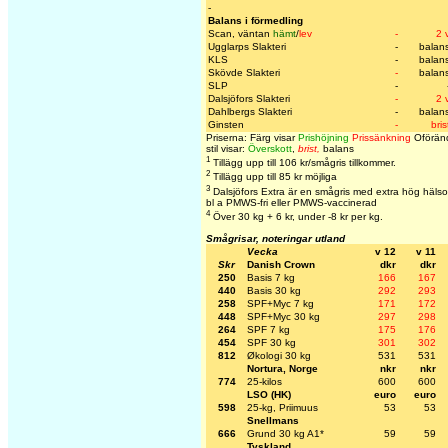
-
Balans i förmedling
Scan, väntan
hämt
/
lev
-
2 
Ugglarps Slakteri
-
balan
KLS
-
balan
Skövde Slakteri
-
balan
SLP
-
Dalsjöfors Slakteri
-
2 
Dahlbergs Slakteri
-
balan
Ginsten
-
bris
Priserna: Färg visar
Prishöjning
Prissänkning
Oföränd
stil visar:
Överskott
,
brist,
balans
1
Tillägg upp till 106 kr/smågris tillkommer.
2
Tillägg upp till 85 kr möjliga
3
Dalsjöfors Extra är en smågris med extra hög hälso
bl a PMWS-fri eller PMWS-vaccinerad
4
Över 30 kg + 6 kr, under -8 kr per kg.
Smågrisar, noteringar utland
Vecka
v 12
v 11
Skr
Danish Crown
dkr
dkr
250
Basis 7 kg
166
167
440
Basis 30 kg
292
293
258
SPF+Myc 7 kg
171
172
448
SPF+Myc 30 kg
297
298
264
SPF 7 kg
175
176
454
SPF 30 kg
301
302
812
Økologi 30 kg
531
531
Nortura, Norge
nkr
nkr
774
25-kilos
600
600
LSO (HK)
euro
euro
598
25-kg, Priimuus
53
53
Snellmans
666
Grund 30 kg A1*
59
59
Tyskland