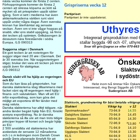
nästa vecka kommer de första 2 centen.
Förhoppningsvis kommer de första 2
Grispriserna vecka 12
centen att stressa köparna av kött så
mycket så att prisspiralen uppåt sätter
Partipriset
igång. Som vi sett i medierna har även
Partipriset är inte uppdaterat.
aktiemarknaderna världen runt vänt
uppåt under några dagar. Även svenska
kronan har återhämtat sig senaste
Uthyres
veckan. Även om vi inte vågar hoppas på
snabb, eller ens stabil uppgång, så finns
det tecken på optimism. Grillsäsongen är
Integrerad grisproduktion med 
dessutom nära förestående i södra
stallar byggda -98 och -07, uthyr
Europa. /LG 090313
Svar till gris@agrar.se eller 070-663 
Suggorna stiger i Danmark
Ett gott tecken är att noteringen för
suggor stiger med 20 øre i Danmark. Det
är 30 svenska öre. När suggnoteringen
Önska
stiger, brukar det vara ett tecken på trend
uppåt även för slaktgrisar.
Slaktsv
/LG 090312
i sydöstr
Dansk slakt vill ha hjälp av regeringen
och EU
Som du kan läsa på grisportalen, har
Helst inom två timmar från Oskar
danska slakterierna idag tillsammans med
Intresserad, ring Bengt Siggelin på 07
facket vänt sig till regeringen med hjälp i
Sudergrisen AB
finans- och valutakrisen. Man vill att EU
inför exportbidrag, som kan göra det
möjligt att exportera till fler länder med
Slaktsvin, grundnotering för bäst betalda viktgru
svag valuta.
Slakteri
Viktgr kg
v 12
Danska slakterierna har alltid tidigare, när
Spotmarknaden*
73-94,9
14,55
andra länder begärt hjälp från EU, försökt
avstyra exportbidrag. Nu är danska
Dalsjöfors Slakteri
70-9
4,9
14,45
slakterierna så illa ute att man trots tidigre
Ginsten Slakteri
65-94,9
14,30
principer kryper till korset och begär hjälp
a
Skövde Slakteri
72-96,9
13,80
av EU.
Dahlbergs Slakteri
71-94,9
14,10
2 500 anställda vid slakterierna har
avskedats de senaste 12 månaderna
Ugglarps Slakteri
70-94,9
13,30
och t o m ledningen inom Danish Crown
KLS
64-94,9
13,30
avstår årets planerade lönelyft för att
SLP
70-96,9
13,30