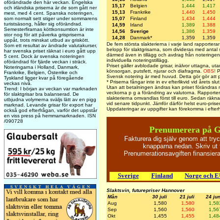
oförändrade den här veckan. Engelska
15,17
Belgien
1,444
1,417
och irländska priserna är de som gått ner
15,13
Frankrike
1,440
1,450
mest, med 4 cent. Spanska noteringen,
15,07
Finland
1,434
1,444
som normalt sett stiger under sommarens
turistsäsong, håller sig oförändrad.
14,59
Irland
1,389
1,388
Semesterfirarnas köttkonsumtion är inte
14,56
Sverige
1,386
1,359
stor nog för att påverka grispriserna
14,28
Danmark*
1,359
1,359
uppåt, trots minskat utbud av griskött.
De fem största slakterierna i varje land rapporterar 
Som ett resultat av ändrade valutakurser,
belopp för slaktgrisarna, som divideras med antal s
har svenska priset räknat i euro gått upp
därmed även in tillägg och avdrag från noteringen,
5 cent. Dock är svenska noteringen
individuella noteringstillägg.
oförändrad för fjärde veckan i sträck.
Priset gäller avblodade grisar, inälvor uttagna, uta
Noteringarna i Holland, Danmark,
könsorgan, putsfett, njurar och diafragma.
OBS!
P
Frankrike, Belgien, Österrike och
Svensk notering är med huvud. Detta gör gör att p
Tyskland ligger kvar på föregående
* Priserna fångar inte in ev efterlikvid vid årets slut
veckas nivå.
Utan att betalningen ändras kan priset förändras 
Trend: I början av veckan var marknaden
veckorna p g a förändring av valutorna. Rapportera
för slaktgrisar bra balanserad. De
slakterierna omvandlas först till euro. Sedan räknar j
utbjudna volymerna sväljs lätt av en pigg
vid senare tidpunkt. Jämför därför helst euro-pris
marknad. Levande grisar för export har
Uppdateringar av uppgifter kan förekomma i efter
också god efterfrågan, varför det uppstår
en viss press på hemmamarknaden. ISN
/090728
Prenumerera på 
Fakturera dig själv genom att try
knapparna nedan. Skriv ut 
Prenumerationsavgiften finansie
Sverige
Finland
Norge och 
Slaktsvin, futurepriser Hannover
Mån
30 juli
21 juli
24 jun
Aug
1,580
1,580
1,58
Sep
1,560
1,560
1,56
Okt
1,455
1,455
1,48