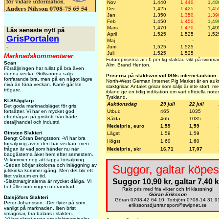
Nov
1,440
1,440
1,48
Dec
1,425
1,425
1,45
Jan
1,350
1,350
1,39
Feb
1,450
1,450
1,49
Mars
1,470
1,470
1,49
Läs senaste nytt på
April
1,525
1,525
1,52
GrisPortalen
Maj
-
-
Juni
1,525
1,525
-
Juli
1,525
1,525
Marknadskommentarer
Futurepriserna är i € per kg slaktad vikt på svinm
Scan
Alm. Brand Henton.
Försäljningen har rullat på bra även
denna vecka. Grillvarorna säljs
Priserna på slaktsvin vid ISNs internetauktion
fortfarande bra, men på en något lägre
North-West German Internet Pig Market är en aukti
nivå än förra veckan. Karré går lite
slaktgrisar. Antalet grisar som säljs är inte stort,
trögare.
ibland ge en tidig indikation om vart officiella note
Tyskland.
KLS/Ugglarp
Auktionsdag
29 juli
22 juli
Det goda marknadsläget för gris
Utbud
465
1035
fortsätter. Vi har en mycket god
efterfrågan på griskött från både
Sålda
465
1035
detaljhandel och industri.
Medelpris, euro
1,59
1,59
Ginsten Slakteri
Lägst
1,59
1,59
Bengt Göran Bengtsson: -Vi har bra
Högst
1,60
1,60
försäljning även den här veckan, men
Medelpris, skr
16,71
17,07
frågan är vad som händer nu när
badgästerna åker hem efter semestern.
Vi kommer nog att tappa försäljning.
-Sedan börjar skolorna och inläggning av
Suggor, galtar köpes
julskinka kommer igång. Men det blir ett
litet vakuum en tid.
Suggor 10,90 kr, galtar 7,40 k
-Slaktmarginalerna är mycket dåliga. Vi
behåller noteringen oförändrad.
Rakt pris med fria vikter och fri klassning!
Göran Eriksson
Dalsjöfors Slakteri
Göran 0708-42 64 10, Torbjörn 0708-14 31 9
Peter Johansson: -Det flyter på som
erikssonsdjurtransport@swipnet.se
vanligt på marknaden, liten brist
smågrisar, bra balans i slakten.
-Vi har slutat prata om slaktmarginaler