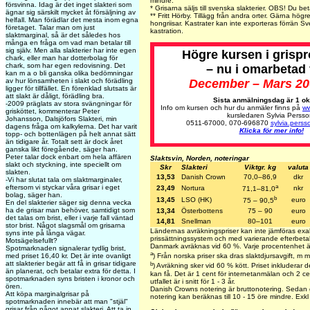
mindre.
försvinna. Idag är det inget slakteri som
*
Grisarna säljs till svenska slakterier.
OBS! Du betala
ägnar sig särskilt mycket åt försäljning av
** Fritt Hörby. Tillägg från andra orter. Gärna högre
helfall. Man förädlar det mesta inom egna
hongriisar. Kastrater kan inte exporteras förrän Sve
företaget. Talar man om just
kastration.
slaktmarginal, så är det således hos
många en fråga om vad man betalar till
sig själv. Men alla slakterier har inte egen
Högre kursen i grisp
chark, eller man har dotterbolag för
chark, som har egen redovisning. Det
– nu i omarbetad
kan m a o bli ganska olika bedömningar
av hur lönsamheten i slakt och förädling
December – Mars 20
ligger för tillfället. En förenklad slutsats är
att slakt är dåligt, förädling bra.
Sista anmälningsdag är 1 ok
-2009 präglats av stora svängningar för
Info om kursen och hur du anmäler finns på
ww
grisköttet, kommenterar Peter
kursledaren Sylvia Persso
Johansson, Dalsjöfors Slakteri, min
0511-67000, 070-696870
sylvia.pers
dagens fråga om kalkylerna. Det har varit
Klicka för mer info!
topp- och bottenlägen på helt annat sätt
än tidigare år. Totalt sett är dock året
ganska likt föregående, säger han.
Peter talar dock enbart om hela affären
Slaktsvin, Norden, noteringar
slakt och styckning, inte speciellt om
Skr
Slakteri
Viktgr. kg
valuta
slakten.
13,53
Danish Crown
70,0–86,9
dkr
-Vi har slutat tala om slaktmarginaler,
a
eftersom vi styckar våra grisar i eget
23,49
Nortura
nkr
71,1–81,0
bolag, säger han.
b
13,45
LSO (HK)
euro
75 – 90,5
En del slakterier säger sig denna vecka
ha de grisar man behöver, samtidigt som
13,34
Österbottens
75 – 90
euro
det talas om brist, eller i varje fall väntad
14,81
Snellman
80–101
euro
stor brist. Något slagsmål om grisarna
Ländernas avräkningspriser kan inte jämföras exa
syns inte på långa vägar.
prissättningssystem och med varierande efterbetaln
Motsägelsefullt?
Danmark avräknas vid 60 %. Varje procentenhet ä
Spotmarknaden signalerar tydlig brist,
a
med priset 16,40 kr. Det är inte ovanligt
) Från norska priser ska dras slaktdjursavgift, m m
att slakterier begär att få in grisar tidigare
b
) Avräkning sker vid 60 % kött. Priset inkluderar de
än planerat, och betalar extra för detta. I
kan få. Det är 1 cent för internetanmälan och 2 ce
spotmarknaden syns bristen i kronor och
utfallet är i snitt för 1 - 3 år.
ören.
Danish Crowns notering är bruttonotering. Sedan 
Att köpa marginalgrisar på
notering kan beräknas till 10 - 15 öre mindre. Exkl e
spotmarknaden innebär att man "stjäl"
grisar från något annat slakteri. Att ta in