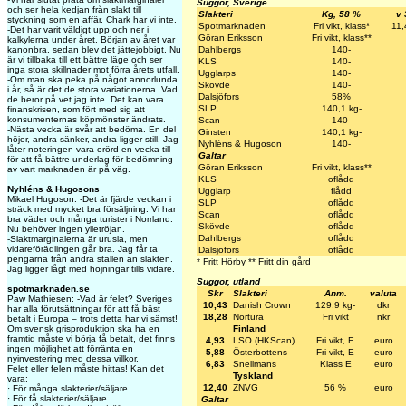
Suggor, Sverige
och ser hela kedjan från slakt till
Slakteri
Kg, 58 %
v 
styckning som en affär. Chark har vi inte.
Spotmarknaden
Fri vikt, klass*
11,
-Det har varit väldigt upp och ner i
Göran Eriksson
Fri vikt, klass**
kalkylerna under året. Början av året var
Dahlbergs
140-
kanonbra, sedan blev det jättejobbigt. Nu
är vi tillbaka till ett bättre läge och ser
KLS
140-
inga stora skillnader mot förra årets utfall.
Ugglarps
140-
-Om man ska peka på något annorlunda
Skövde
140-
i år, så är det de stora variationerna. Vad
Dalsjöfors
58%
de beror på vet jag inte. Det kan vara
SLP
140,1 kg-
finanskrisen, som fört med sig att
konsumenternas köpmönster ändrats.
Scan
140-
-Nästa vecka är svår att bedöma. En del
Ginsten
140,1 kg-
höjer, andra sänker, andra ligger still. Jag
Nyhléns & Hugoson
140-
låter noteringen vara orörd en vecka till
Galtar
för att få bättre underlag för bedömning
Göran Eriksson
Fri vikt, klass**
av vart marknaden är på väg.
KLS
oflådd
Nyhléns & Hugosons
Ugglarp
flådd
Mikael Hugoson: -Det är fjärde veckan i
SLP
oflådd
sträck med mycket bra försäljning. Vi har
Scan
oflådd
bra väder och många turister i Norrland.
Skövde
oflådd
Nu behöver ingen ylletröjan.
Dahlbergs
oflådd
-Slaktmarginalerna är urusla, men
vidareförädlingen går bra. Jag får ta
Dalsjöfors
oflådd
pengarna från andra ställen än slakten.
* Fritt Hörby ** Fritt din gård
Jag ligger lågt med höjningar tills vidare.
Suggor, utland
spotmarknaden.se
Skr
Slakteri
Anm.
valuta
Paw Mathiesen: -Vad är felet? Sveriges
10,43
Danish Crown
129,9 kg-
dkr
har alla förutsättningar för att få bäst
18,28
Nortura
Fri vikt
nkr
betalt i Europa – trots detta har vi sämst!
Finland
Om svensk grisproduktion ska ha en
framtid måste vi börja få betalt, det finns
4,93
LSO (HKScan)
Fri vikt, E
euro
ingen möjlighet att förränta en
5,88
Österbottens
Fri vikt, E
euro
nyinvestering med dessa villkor.
6,83
Snellmans
Klass E
euro
Felet eller felen måste hittas! Kan det
Tyskland
vara:
12,40
ZNVG
56 %
euro
· För många slakterier/säljare
· För få slakterier/säljare
Galtar