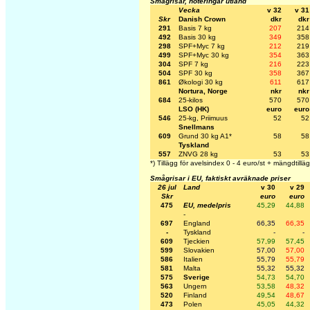
Smågrisar, noteringar utland
Vecka
v 32
v 31
Skr
Danish Crown
dkr
dkr
291
Basis 7 kg
207
214
492
Basis 30 kg
349
358
298
SPF+Myc 7 kg
212
219
499
SPF+Myc 30 kg
354
363
304
SPF 7 kg
216
223
504
SPF 30 kg
358
367
861
Økologi 30 kg
611
617
Nortura, Norge
nkr
nkr
684
25-kilos
570
570
LSO (HK)
euro
euro
546
25-kg, Priimuus
52
52
Snellmans
609
Grund 30 kg A1*
58
58
Tyskland
557
ZNVG 28 kg
53
53
*) Tillägg för avelsindex 0 - 4 euro/st + mängdtillä
Smågrisar i EU, faktiskt avräknade priser
26 jul
Land
v 30
v 29
Skr
euro
euro
475
EU, medelpris
45,29
44,88
-
697
England
66,35
66,35
-
Tyskland
-
-
609
Tjeckien
57,99
57,45
599
Slovakien
57,00
57,00
586
Italien
55,79
55,79
581
Malta
55,32
55,32
575
Sverige
54,73
54,70
563
Ungern
53,58
48,32
520
Finland
49,54
48,67
473
Polen
45,05
44,32