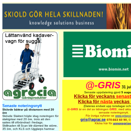
@-GRIS
31 ju
Senaste uppdatering gjord
5 augu
Klicka för veckans
senas
Klicka för
nästa
veckas 
Senaste noteringsnytt
(Dateras endast upp torsdagar och
@-
GRIS
är en del av tidningen
GRIS
,
med aktue
Skövde bättrar på distansen med 20
senaste noteringsnytt.
öre
För övriga nyheter se
www.grispor
Skövde Slakteri höjde idag noteringen för
gris@agrar.se
slaktgrisar med 20 öre, trots att den
070-663 60 90,
0
sattes till oförändrad i fredags.
Klicka här för
annonsprise
Skillnaden till Scan blir därmed lite större,
35 öre, och KLS och Ugglarps hamnar