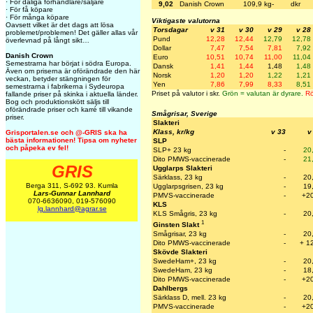
· För dåliga förhandlare/säljare
9,02
Danish Crown
109,9 kg-
dkr
· För få köpare
· För många köpare
Viktigaste valutorna
Oavsett vilket är det dags att lösa
Torsdagar
v 31
v 30
v 29
v 28
problemet/problemen! Det gäller allas vår
Pund
12,28
12,44
12,79
12,78
överlevnad på långt sikt…
Dollar
7,47
7,54
7,81
7,92
Danish Crown
Euro
10,51
10,74
11,00
11,04
Semestrarna har börjat i södra Europa.
Dansk
1,41
1,44
1,48
1,48
Även om priserna är oförändrade den här
Norsk
1,20
1,20
1,22
1,21
veckan, betyder stängningen för
Yen
7,86
7,99
8,33
8,51
semestrarna i fabrikerna i Sydeuropa
Priset på valutor i skr.
Grön = valutan är dyrare.
Rö
fallande priser på skinka i aktuella länder.
Bog och produktionskött säljs till
oförändrade priser och karré till vikande
Smågrisar, Sverige
priser.
Slakteri
Klass, kr/kg
v 33
v
Grisportalen.se och @-GRIS ska ha
bästa informationen! Tipsa om nyheter
SLP
och påpeka ev fel!
SLP+ 23 kg
-
20
Dito PMWS-vaccinerade
-
21
GRIS
Ugglarps Slakteri
Särklass, 23 kg
-
20
Berga 311, S-692 93. Kumla
Ugglarpsgrisen, 23 kg
-
19
Lars-Gunnar Lannhard
PMVS-vaccinerade
-
+20
070-6636090, 019-576090
KLS
lg.lannhard@agrar.se
KLS Smågris, 23 kg
-
20
1
Ginsten Slakt
Smågrisar, 23 kg
-
20
Dito PMWS-vaccinerade
-
+ 12
Skövde Slakteri
SwedeHam+, 23 kg
-
20
SwedeHam, 23 kg
-
18
Dito PMWS-vaccinerade
-
+20
Dahlbergs
Särklass D, mell. 23 kg
-
20
PMVS-vaccinerade
-
+20