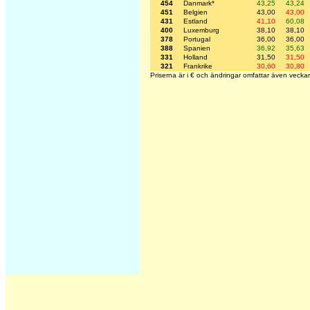
454
Danmark*
43,25
43,24
451
Belgien
43,00
43,00
431
Estland
41,10
60,08
400
Luxemburg
38,10
38,10
378
Portugal
36,00
36,00
388
Spanien
36,92
35,63
331
Holland
31,50
31,50
321
Frankrike
30,60
30,80
Priserna är i € och ändringar omfattar även veckan