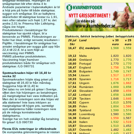
smågrisar reviderats. Höjningen av
smågrispriset blir efter detta 4 kr.
Ändrade parametrar i balanskalkylen är bl
a höjt pris på foder till både slaktgrisar,
suggor och smågrisar. Ett av kalkylens
skånefoder till slaktgrisar kostar nu 1,91,
men efter rabatter och frakt 1,87 kr, det
andra 2,01 kr. Priserna från Lidköping,
några öre högre .
Produktiviteten i besättningar för
slaktgrisar har sjunkit något, bl a
Slaktsvin, faktisk betalning (utbet. belopp/slak
beroende av PMWS. Förbrukningen av
foder har ökat, enligt senaste resultaten i
26 jul
Land
v 30
v 29
PigWin. I besättningar för smågrisar har
Skr
euro
euro
antalet smågrisar per sugga gått upp från
16,47
EU, medelpris
1,568
1,559
22,4 till 22,8, bl a som följd av
-
vaccinering mot PMWS.
19,12
Malta
1,820
1,820
PMWS påverkar produktiviteten.
18,60
Grekland
1,770
1,770
Vaccinering höjer framöver
produktiviteten både för smågrisar och
18,60
Portugal
1,770
1,770
slaktgrisar. /LG 090731
18,47
England
1,758
1,764
18,38
Bulgarien
1,749
1,747
Spotmarknaden höjer till 16,40 kr
15,94
Litauen
1,517
1,672
vecka 32
18,03
Spanien
1,716
1,717
Spotmarknaden höjde idag priset på
slaktgrisar till 16,40 kr från måndag.
17,61
Ungern
1,676
1,662
Suggorna höjs till 11,40 kr.
17,54
Rumänien
1,669
1,658
Det talas nu om brist på grisar i Sverige,
17,43
Slovakien
1,659
1,659
vilket den här höjningen av betalningen
17,42
Lettland
1,658
1,648
på marginalgrisar kan vara indikation på.
17,29
Tjeckien
1,646
1,646
Men det är noteringen som ska höjas vid
16,92
Cypern
1,610
1,570
alla slakterier! Inte bara inköpen av
marginalgrisar till högre pris, samtidigt
16,85
Polen
1,604
1,586
som slakterierna håller noteringen nere
16,80
Tyskland
1,599
1,574
på de många kontrakterade
16,60
Luxemburg
1,580
1,580
slaktgrisarna.
16,38
Estland
1,559
1,567
Sverige har en helt oskäligt låg betalning
16,10
Italien
1,532
1,519
för grisar! /LG 090730
15,87
Slovenien
1,510
1,452
Flesta EUs noteringar är oförändrade
15,57
Österrike
1,482
1,482
De europeiska grisnoteringarna är nästan
15,18
Holland
1,445
1,417