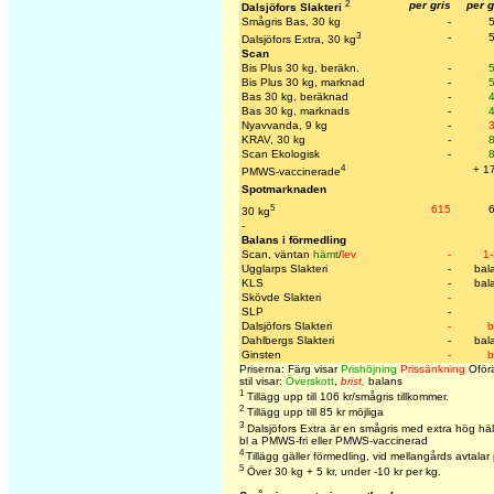
2
per gris
per g
Dalsjöfors Slakteri
Smågris Bas, 30 kg
-
3
-
Dalsjöfors Extra, 30 kg
Scan
Bis Plus 30 kg, beräkn.
-
Bis Plus 30 kg, marknad
-
Bas 30 kg, beräknad
-
Bas 30 kg, marknads
-
Nyavvanda, 9 kg
-
KRAV, 30 kg
-
Scan Ekologisk
-
4
+ 17
PMWS-vaccinerade
Spotmarknaden
5
615
30 kg
-
Balans i förmedling
Scan, väntan
hämt
/
lev
-
1-
Ugglarps Slakteri
-
bal
KLS
-
bal
Skövde Slakteri
-
SLP
-
Dalsjöfors Slakteri
-
b
Dahlbergs Slakteri
-
bal
Ginsten
-
b
Priserna: Färg visar
Prishöjning
Prissänkning
Oförä
stil visar:
Överskott
,
brist,
balans
1
Tillägg upp till 106 kr/smågris tillkommer.
2
Tillägg upp till 85 kr möjliga
3
Dalsjöfors Extra är en smågris med extra hög häl
bl a PMWS-fri eller PMWS-vaccinerad
4
Tillägg gäller förmedling, vid mellangårds avtalar
5
Över 30 kg + 5 kr, under -10 kr per kg.