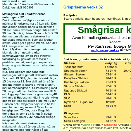
under med 20 öre.
Men det är 40 öre kvar till Ginsten och
Grispriserna vecka 32
Dalsjöfors. /LG 090803
Motsägelsefullt i slakteriernas
Partipriset
noteringar v 32
Scans partipris, utan huvud och framfötter. Ej upp
Det är nästan omöjligt att se något
mönster för grispriserna på kort sikt. Den
Smågrisar 
här veckan sänker danska slakterierna
20 øre, som i svenska pengar blir nästan
30 öre. Samtidigt höjer Scan och SLP 20
öre, medan alla andra slakterier har
Även för mellangårdsavtal direkt m
oändrade noteringar. Svenska kronan
köpare.
stärks, vilket ger billigare import. Kan det
Per Karlsson, Boarps 
bli konstigare än så här?
Även i Tyskland är noteringen oändrad.
per@boarpsgard.se
0701-74
Men det är en notering efter
sammanvägning av en trög inhemsk
försäljning av griskött, som trycker
Slaktsvin, grundnotering för bäst betalda viktg
prisbilden nedåt, samt god export av
Slakteri
Viktgr kg
v 3
levande grisar österut, som trycker den
Tyskt spotpris**
Förhandl
uppåt.
Spotmarknaden*
73-94,9
16,4
KLS och Ugglarp har oändrade
Ginsten Slakteri
65-94,9
noteringar, vilket gör att skillnaden mellan
Scan och KLS/Ugglarp är historiskt låga
Dalsjöfors Slakteri
70-94,9
15 öre vecka 32. Mer skillnad än så är
Dahlbergs Slakteri
71-94,9
det inte heller till Skövde, vilket är ännu
Skövde Slakteri
72-96,9
mer anmärkningsvärt. SLPs höjning med
Ugglarps Slakteri
70-94,9
20 öre gör att man betalar lika som KLS
och Ugglarp! Vem ska ha grisarna i syd!?
KLS
64-94,9
Nyhléns & Hugosons höjer inte alls, vilket
SLP
70-96,9
gör att det endast skiljer 5 öre mot Scan.
Nyhléns & Hugos. avt
flexibla
Ginsten och Dalsjöfors höjer inte heller,
Scan
75-96,9
men här är marginalen till Scan fortsatt
-
hyggligt stor, 75 öre, dock långt ifrån
Eko-grisar
forna dagar, som t ex för ett år sedan.
De som inte höjer v 32 hänvisar till låga
Scan Krav
73-96,9
marginaler.
Scan Ekologisk
73-96,9
När man talar med slaktarna om
Gröna siffror =
Ökning
Röda =
Minskning
Oförändra
slaktmarginaler, så är det allt mer så att
a = Prisskala där bästa viktklass och kött-% betalas
detta gamla begrepp håller på att