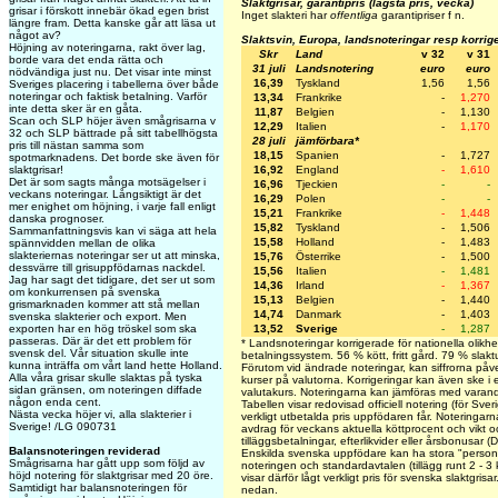
Slaktgrisar, garantipris (lägsta pris, vecka)
grisar i förskott innebär ökad egen brist
Inget slakteri har
offentliga
garantipriser f n.
längre fram. Detta kanske går att läsa ut
något av?
Slaktsvin, Europa, landsnoteringar resp korrig
Höjning av noteringarna, rakt över lag,
Skr
Land
v 32
v 31
borde vara det enda rätta och
31 juli
Landsnotering
euro
euro
nödvändiga just nu. Det visar inte minst
16,39
Tyskland
1,56
1,56
Sveriges placering i tabellerna över både
noteringar och faktisk betalning. Varför
13,34
Frankrike
-
1,270
inte detta sker är en gåta.
11,87
Belgien
-
1,130
Scan och SLP höjer även smågrisarna v
12,29
Italien
-
1,170
32 och SLP bättrade på sitt tabellhögsta
28 juli
jämförbara*
pris till nästan samma som
18,15
Spanien
-
1,727
spotmarknadens. Det borde ske även för
16,92
England
-
1,610
slaktgrisar!
Det är som sagts många motsägelser i
16,96
Tjeckien
-
-
veckans noteringar. Långsiktigt är det
16,29
Polen
-
-
mer enighet om höjning, i varje fall enligt
15,21
Frankrike
-
1,448
danska prognoser.
15,82
Tyskland
-
1,506
Sammanfattningsvis kan vi säga att hela
15,58
Holland
-
1,483
spännvidden mellan de olika
slakteriernas noteringar ser ut att minska,
15,76
Österrike
-
1,500
dessvärre till grisuppfödarnas nackdel.
15,56
Italien
-
1,481
Jag har sagt det tidigare, det ser ut som
14,36
Irland
-
1,367
om konkurrensen på svenska
15,13
Belgien
-
1,440
grismarknaden kommer att stå mellan
14,74
Danmark
-
1,403
svenska slakterier och export. Men
13,52
Sverige
-
1,287
exporten har en hög tröskel som ska
passeras. Där är det ett problem för
* Landsnoteringar korrigerade för nationella olikhe
svensk del. Vår situation skulle inte
betalningssystem. 56 % kött, fritt gård. 79 % slakt
kunna inträffa om vårt land hette Holland.
Förutom vid ändrade noteringar, kan siffrorna påv
Alla våra grisar skulle slaktas på tyska
kurser på valutorna. Korrigeringar kan även ske i
sidan gränsen, om noteringen diffade
valutakurs. Noteringarna kan jämföras med varand
någon enda cent.
Tabellen visar redovisad officiell notering (för Sve
Nästa vecka höjer vi, alla slakterier i
verkligt utbetalda pris uppfödaren får. Noteringarna 
Sverige! /LG 090731
avdrag för veckans aktuella köttprocent och vikt oc
tilläggsbetalningar, efterlikvider eller årsbonusar 
Balansnoteringen reviderad
Enskilda svenska uppfödare kan ha stora "personli
Smågrisarna har gått upp som följd av
noteringen och standardavtalen (tillägg runt 2 - 3
höjd notering för slaktgrisar med 20 öre.
visar därför lågt verkligt pris för svenska slaktgris
Samtidigt har balansnoteringen för
nedan.