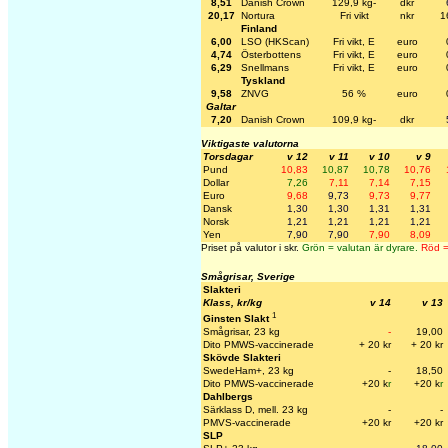
8,51
Danish Crown
129,9 kg-
dkr
20,17
Nortura
Fri vikt
nkr
1
Finland
6,00
LSO (HKScan)
Fri vikt, E
euro
4,74
Österbottens
Fri vikt, E
euro
6,29
Snellmans
Fri vikt, E
euro
Tyskland
9,58
ZNVG
56 %
euro
Galtar
7,20
Danish Crown
109,9 kg-
dkr
Viktigaste valutorna
Torsdagar
v 12
v 11
v 10
v 9
Pund
10,83
10,87
10,78
10,76
Dollar
7,26
7,11
7,14
7,15
Euro
9,68
9,73
9,73
9,77
Dansk
1,30
1,30
1,31
1,31
Norsk
1,21
1,21
1,21
1,21
Yen
7,90
7,90
7,90
8,09
Priset på valutor i skr.
Grön = valutan är dyrare.
Röd = 
Smågrisar, Sverige
Slakteri
Klass, kr/kg
v 14
v 13
1
Ginsten Slakt
Smågrisar, 23 kg
-
19,00
Dito PMWS-vaccinerade
+ 20 kr
+ 20 kr
Skövde Slakteri
SwedeHam+, 23 kg
-
18,50
Dito PMWS-vaccinerade
+20 k
r
+20 k
r
Dahlbergs
Särklass D, mell. 23 kg
-
-
PMVS-vaccinerade
+20 kr
+20 kr
SLP