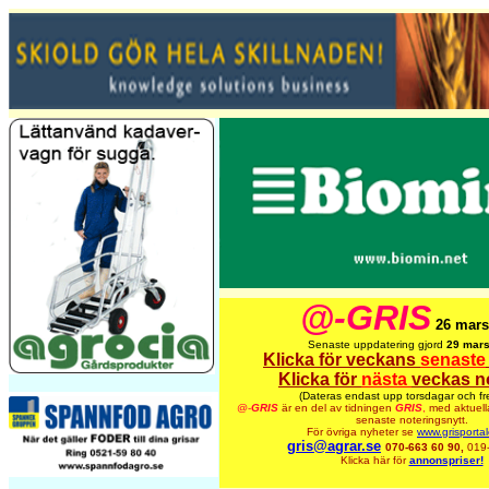
@-GRIS
26 mars
Senaste uppdatering gjord
29 mars
Klicka för veckans
senaste
Klicka för
nästa
veckas n
(Dateras endast upp torsdagar och fr
@-
GRIS
är en del av tidningen
GRIS
,
med aktuell
senaste noteringsnytt.
För övriga nyheter se
www.grisporta
gris@agrar.se
070-663 60 90,
019
Klicka här för
annonspriser!