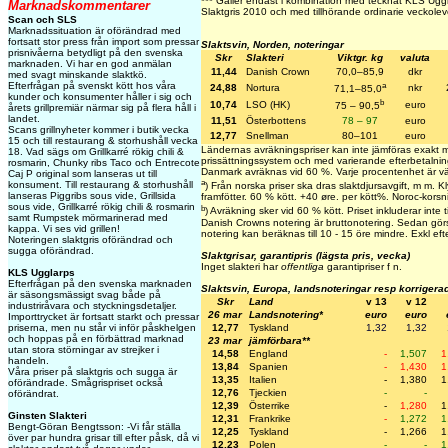
*** Gäller endast i kombination med tecknat KLS Ugg
Marknadskommentarer
Slaktgris 2010 och med tillhörande ordinarie veckolev
Scan och SLS
Marknadssituation är oförändrad med
fortsatt stor press från import som pressar
Slaktsvin, Norden, noteringar
prisnivåerna betydligt på den svenska
Skr
Slakteri
Viktgr. kg
valuta
marknaden. Vi har en god anmälan
11,44
Danish Crown
70,0–85,9
dkr
med svagt minskande slaktkö.
Efterfrågan på svenskt kött hos våra
a
24,88
Nortura
nkr
71,1–85,0
kunder och konsumenter håller i sig och
b
10,74
LSO (HK)
euro
75 – 90,5
årets grillpremiär närmar sig på flera håll i
landet.
11,51
Österbottens
78 – 97
euro
Scans grillnyheter kommer i butik vecka
12,77
Snellman
80–101
euro
15 och till restaurang & storhushåll vecka
Ländernas avräkningspriser kan inte jämföras exakt m
18. Vad sägs om Grillkarré rökig chili &
prissättningssystem och med varierande efterbetalning
rosmarin, Chunky ribs Taco och Entrecote
Danmark avräknas vid 60 %. Varje procentenhet är v
Caj P original som lanseras ut till
a
konsument. Till restaurang & storhushåll
) Från norska priser ska dras slaktdjursavgift, m m.
lanseras Piggribs sous vide, Grillsida
framfötter. 60 % kött. +40 øre. per kött%. Noroc-kors
sous vide, Grillkarré rökig chili & rosmarin
b
) Avräkning sker vid 60 % kött. Priset inkluderar inte t
samt Rumpstek mörmarinerad med
Danish Crowns notering är bruttonotering. Sedan görs
kappa. Vi ses vid grillen!
notering kan beräknas till 10 - 15 öre mindre. Exkl efte
Noteringen slaktgris oförändrad och
sugga oförändrad.
Slaktgrisar, garantipris (lägsta pris, vecka)
Inget slakteri har
offentliga
garantipriser f n.
KLS Ugglarps
Efterfrågan på den svenska marknaden
Slaktsvin, Europa, landsnoteringar resp korrigera
är säsongsmässigt svag både på
Skr
Land
v 13
v 12
industriråvara och styckningsdetaljer.
26 mar
Landsnotering*
euro
euro
Importtrycket är fortsatt starkt och pressar
12,77
Tyskland
1,32
1,32
priserna, men nu står vi inför påskhelgen
och hoppas på en förbättrad marknad
23 mar
jämförbara**
utan stora störningar av strejker i
14,58
England
-
1,507
1
handeln.
13,84
Spanien
-
1,430
1
Våra priser på slaktgris och sugga är
13,35
Italien
-
1,380
1
oförändrade. Smågrispriset också
12,76
Tjeckien
-
-
oförändrat.
12,39
Österrike
-
1,280
1
Ginsten Slakteri
12,31
Frankrike
-
1,272
1
Bengt-Göran Bengtsson: -Vi får ställa
12,25
Tyskland
-
1,266
1
över par hundra grisar till efter påsk, då vi
12,23
Polen
-
-
1