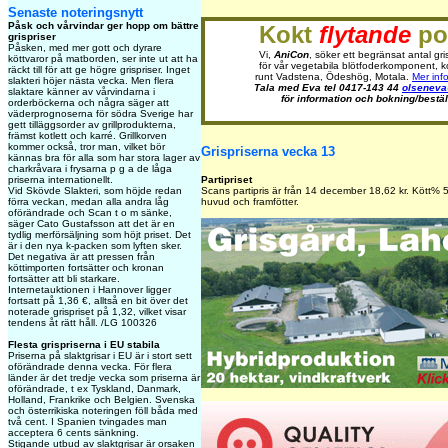
Senaste noteringsnytt
Påsk och vårvindar ger hopp om bättre
Kokt
flytande
pot
grispriser
Påsken, med mer gott och dyrare
Vi,
AniCon
, söker ett begränsat antal gr
köttvaror på matborden, ser inte ut att ha
för vår vegetabila blötfoderkomponent, ko
räckt till för att ge högre grispriser. Inget
runt Vadstena, Ödeshög, Motala.
Mer info
slakteri höjer nästa vecka. Men flera
Tala med Eva tel 0417-143 44
olsenev
slaktare känner av vårvindarna i
för information och bokning/bestäl
orderböckerna och några säger att
väderprognoserna för södra Sverige har
gett tilläggsorder av grillprodukterna,
främst kotlett och karré. Grillkorven
kommer också, tror man, vilket bör
Grispriserna vecka 13
kännas bra för alla som har stora lager av
charkråvara i frysarna p g a de låga
priserna internationellt.
Partipriset
Vid Skövde Slakteri, som höjde redan
Scans partipris är från 14 december 18,62 kr. Kött% 5
förra veckan, medan alla andra låg
huvud och framfötter.
oförändrade och Scan t o m sänke,
säger Cato Gustafsson att det är en
tydlig merförsäljning som höjt priset. Det
är i den nya k-packen som lyften sker.
Det negativa är att pressen från
köttimporten fortsätter och kronan
fortsätter att bli starkare.
Internetauktionen i Hannover ligger
fortsatt på 1,36 €, alltså en bit över det
noterade grispriset på 1,32, vilket visar
tendens åt rätt håll. /LG 100326
Flesta grispriserna i EU stabila
Priserna på slaktgrisar i EU är i stort sett
oförändrade denna vecka. För flera
länder är det tredje vecka som priserna är
oförändrade, t ex Tyskland, Danmark,
Holland, Frankrike och Belgien. Svenska
och österrikiska noteringen föll båda med
två cent. I Spanien tvingades man
acceptera 6 cents sänkning.
Stigande utbud av slaktgrisar är orsaken