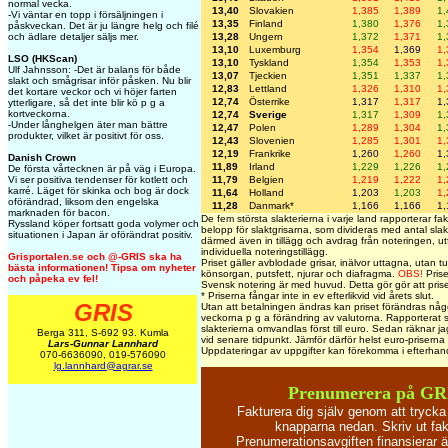
normal vecka.
13,40
Slovakien
1,385
1,389
1,
-Vi väntar en topp i försäljningen i
13,35
Finland
1,380
1,376
1,
påskveckan. Det är ju längre helg och filé
13,28
Ungern
1,372
1,371
1,
och ädlare detaljer säljs mer.
13,10
Luxemburg
1,354
1,369
1,
LSO (HKScan)
13,10
Tyskland
1,354
1,353
1,
Ulf Jahnsson: -Det är balans för både
13,07
Tjeckien
1,351
1,337
1,
slakt och smågrisar inför påsken. Nu blir
12,83
Lettland
1,326
1,310
1,
det kortare veckor och vi höjer farten
12,74
Österrike
1,317
1,317
1,
ytterligare, så det inte blir kö p g a
kortveckorna.
12,74
Sverige
1,317
1,309
1,
-Under långhelgen äter man bättre
12,47
Polen
1,289
1,304
1,
produkter, vilket är positivt för oss.
12,43
Slovenien
1,285
1,301
1,
12,19
Frankrike
1,260
1,260
1,
Danish Crown
11,89
Irland
1,229
1,226
1,
De första vårtecknen är på väg i Europa.
11,79
Belgien
1,219
1,222
1,
Vi ser positiva tendenser för kotlett och
karré. Läget för skinka och bog är dock
11,64
Holland
1,203
1,203
1,
oförändrad, liksom den engelska
11,28
Danmark*
1,166
1,166
1,
marknaden för bacon.
De fem största slakterierna i varje land rapporterar fakt
Ryssland köper fortsatt goda volymer och
belopp för slaktgrisarna, som divideras med antal slak
situationen i Japan är oförändrat positiv.
därmed även in tillägg och avdrag från noteringen, utf
individuella noteringstillägg.
Grisportalen.se och @-GRIS ska ha
Priset gäller avblodade grisar, inälvor uttagna, utan tu
bästa informationen! Tipsa om nyheter
könsorgan, putsfett, njurar och diafragma.
OBS!
Prise
och påpeka ev fel!
Svensk notering är med huvud. Detta gör gör att prise
* Priserna fångar inte in ev efterlikvid vid årets slut.
GRIS
Utan att betalningen ändras kan priset förändras någo
veckorna p g a förändring av valutorna. Rapporterat s
slakterierna omvandlas först till euro. Sedan räknar jag 
Berga 311, S-692 93. Kumla
vid senare tidpunkt. Jämför därför helst euro-prisern
Lars-Gunnar Lannhard
Uppdateringar av uppgifter kan förekomma i efterhan
070-6636090, 019-576090
lg.lannhard@agrar.se
Prenumerera på GR
Fakturera dig själv genom att tryck
knapparna nedan. Skriv ut fak
Prenumerationsavgiften finansierar