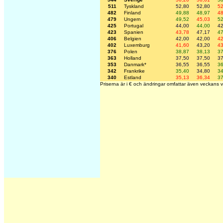
511
Tyskland
52,80
52,80
52
482
Finland
49,88
48,97
48
479
Ungern
49,52
45,03
52
425
Portugal
44,00
44,00
42
423
Spanien
43,78
47,17
47
406
Belgien
42,00
42,00
42
402
Luxemburg
41,60
43,20
43
376
Polen
38,87
38,13
37
363
Holland
37,50
37,50
37
353
Danmark*
36,55
36,55
36
342
Frankrike
35,40
34,80
34
340
Estland
35,13
36,34
37
Priserna är i € och ändringar omfattar även veckans v