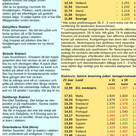
slaktar endast två dagar under
12,10
Holland
-
1,251
1
påskveckan.
11,92
Danmark
-
1,232
1
-Det är nu ljusning i tunneln för
försäljningen. Påsken, samt väntat bra
11,75
Irland
-
1,214
1
väder, gör att efterfrågan på griskött
11,66
Belgien
-
1,205
1
början stiga. Vi säljer bättre och vi har fått
11,88
Sverige
-
1,124
1
tilläggsorder under veckan.
* Alla tyska grisföretagare får 2 - 3 cent extra när de 
certifiering för lantbruket (branschkrav).
Dalsjöfors Slakteri
** Landsnoteringar korrigerade för nationella olikheter
Peter Johansson: -Nu blir det påsk och
betalningssystem. 56 % kött, fritt gård. 79 % slaktutby
korta veckor, så vi får fortsatt
Förutom vid ändrade noteringar, kan siffrorna påverk
överstående grisar i slakten.
kurser på valutorna. Korrigeringar kan även ske i eft
-Jag hoppas att påsken drar lite i
valutakurs. Noteringarna kan jämföras med varandra.
försäljningen och inleder en ny trend
Tabellen visar redovisad officiell notering (för Sverige
uppåt.
verkligt utbetalda pris uppfödaren får. Noteringarna visa
avdrag för veckans aktuella köttprocent och vikt och in
Skövde Slakteri
tilläggsbetalningar, efterlikvider eller årsbonusar (Dan
Cato Gustafsson: -Orsaken till det höjda
Enskilda svenska uppfödare kan ha stora "personliga" 
grispriset den här veckan är att vi säljer
noteringen och standardavtalen (tillägg runt 2 - 3 kr/
bra nu och ökningen tilltar. K-pack ökar
visar därför lågt verkligt pris för svenska slaktgrisar. 
stadigt. Nu börjar grillskivor av karré och
nedan.
kotlett på allvar och vi har sält massor.
Det har kommit in kompletterande order
Slaktsvin, faktisk betalning (utbet. belopp/slaktade
flera gånger den här veckan.
21 mar
Land
v 11
v 10
-Det är många som vill ut i naturen och
grilla på altanen efter den långa vintern
Skr
euro
euro
e
och särskilt när värmebölja nalkas. Det är
12,99
EU, medelpris
1,342
1,357
1,
just nu 18 grader i Ljungby, där jag är nu.
-
17,61
Malta
1,820
1,820
1,
Dahlbergs Slakteri
16,24
Bulgarien
1,678
1,678
1,
Per-Olof Dahlberg: -Det börjar se mer
15,25
Grekland
1,576
1,576
1,
positivt ut på marknaden. Vackra vädret
satte igång grillfolket.
14,85
England
1,535
1,521
1,
-Nu får vi hoppas det inte blir strejk vid
14,61
Portugal
1,510
1,540
1,
Atria och Dafgårds, m fl företag som är
14,17
Rumänien
1,464
1,475
1,
uttagna vid ev konflikt. Snart nog berörs
14,05
Spanien
1,452
1,512
1,
vi även i slakten.
13,84
Cypern
1,430
1,430
1,
Österbottens Kött (Atria)
13,83
Italien
1,429
1,464
1,
Stefan Saaristo: -Det är balans i slakten
13,65
Estland
1,411
1,407
1,
och underskott på smågrisar. I övrigt
13,46
Litauen
1,391
1,410
1,