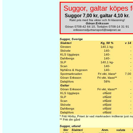
Suggor, galtar köpes f
Suggor 7,00 kr, galtar 4,10 kr.
Rakt pris med fria vikter och fri klassning!
Göran Eriksson
Göran 0708-42 64 10, Torbjörn 0708-14 31 91
erikssonsdjurtransport@swipnet.se
Suggor, Sverige
Slakteri
Kg, 58 %
v 14
Ginsten
140,1 kg-
-
Skövde
140-
-
KLS Ugglarps
140-
-
Dahlbergs
140-
-
SLP
140,1 kg-
-
Scan
140-
-
Nyhléns & Hugoson
140-
-
Spotmarknaden
Fri vikt, klass*
7,00
Göran Eriksson
Fri vikt, klass**
-
Dalsjöfors
58%
-
Galtar
Göran Eriksson
Fri vikt, klass**
-
KLS Ugglarps
oflådd
-
SLP
oflådd
-
Scan
oflådd
-
Skövde
oflådd
-
Dahlbergs
oflådd
-
Dalsjöfors
oflådd
-
* Fritt Hörby. Priset är vad marknaden indikerar just nu
** Fritt din gård
Suggor, utland
Skr
Slakteri
Anm.
valuta