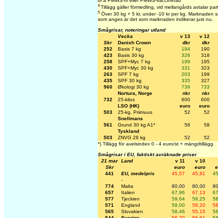
bl a PMWS-fri eller PMWS-vaccinerad
4
Tillägg gäller förmedling, vid mellangårds avtalar par
5
Över 30 kg + 5 kr, under -10 kr per kg. Marknaden sät
som anges är det som marknaden indikerar just nu.
Smågrisar, noteringar utland
Vecka
v 13
v 12
Skr
Danish Crown
dkr
dkr
252
Basis 7 kg
194
190
423
Basis 30 kg
326
318
258
SPF+Myc 7 kg
199
195
430
SPF+Myc 30 kg
331
323
263
SPF 7 kg
203
199
435
SPF 30 kg
335
327
960
Økologi 30 kg
739
733
Nortura, Norge
nkr
nkr
732
25-kilos
600
600
LSO (HK)
euro
euro
503
25-kg, Priimuus
52
52
Snellmans
561
Grund 30 kg A1*
58
58
Tyskland
503
ZNVG 28 kg
52
52
*) Tillägg för avelsindex 0 - 4 euro/st + mängdtillägg.
Smågrisar i EU, faktiskt avräknade priser
21 mar
Land
v 11
v 10
Skr
euro
euro
e
441
EU, medelpris
45,57
45,81
45
-
774
Malta
80,00
80,00
80
657
Italien
67,96
67,13
67
577
Tjeckien
59,64
59,25
58
571
England
59,00
58,20
58
565
Slovakien
58,46
55,15
56
544
Sverige
56,20
56,61
58