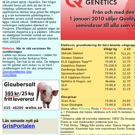
till att priset sjönk i Spanien. Det högre
utbudet beror på dels att det är en
helgdag i påskveckan, samt att
uppfödarna skickar sina grisar lite tidigare
p g a de kommande påskdagarna. I
Österrike anses också noteringsfallet
ligga i större utbud. Skillnaden till tyska
noteringen raderades därmed ut.
Prognos: Efterfrågan på griskött stiger de
närmaste dagarna p g a påsken. Utbudet
av slaktgrisar kommer också att vara
stort. Oförändrade priser väntas därmed.
/ISN 100325
Slaktsvin, grundnotering för bäst betalda viktgrup
Rättelse:
Här är rätt versioner för
Slakteri
Viktgr kg
v 13
certifieringen
a
a
Skövde Slakteri
70-96,9
13,25
Ladda ner dessa dokument, i stället för
Ginsten Slakteri
65-94,9
13,00
de som låg under länkarna förra
fredagen. Det här är de rätta. De tidigare
KLS Ugglarps Topp
***
70-96,9
12,75
var för gårdar som redan nu är med i
Dalsjöfors Slakteri
75-108,9
12,45
certifieringen och de ska omarbetas.
Dahlbergs Slakteri
71-96,9
12,45
Grundcertifiering Gris
Spotmarknaden*
73-94,9
12,10
Checklista
KLS Ugglarps Grund
70-96,9
12,05
Nyhléns & Hugos. avt
flexibla
11,70
SLP
70-96,9
11,15
Scan
75-96,9
11,15
-
Eko-grisar
Scan Krav
73-96,9
24,65
Scan Ekologisk
73-96,9
23,65
Gröna siffror =
Ökning
Röda =
Minskning
Oförändrat.
a = Prisskala där bästa viktklass och kött-% betalas hö
mindre.
*
Grisarna säljs till svenska slakterier.
OBS! Du betalar f
Läs senaste nytt på
Priset är vad marknaden indikerar just nu.
GrisPortalen
** Fritt Hörby. Tillägg från andra orter. Gärna högre vik
hongriisar. Kastrater kan inte exporteras förrän Sverige
-
kastration.