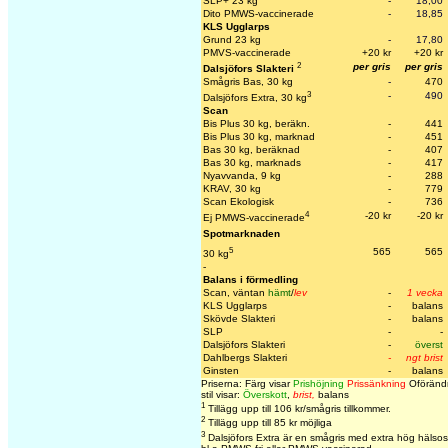
SLP+ 23 kg
-
18,00
Dito PMWS-vaccinerade
-
18,85
KLS Ugglarps
Grund 23 kg
-
17,80
PMVS-vaccinerade
+20 kr
+20 kr
2
per gris
per gris
Dalsjöfors Slakteri
Smågris Bas, 30 kg
-
470
3
-
490
Dalsjöfors Extra, 30 kg
Scan
Bis Plus 30 kg, beräkn.
-
441
Bis Plus 30 kg, marknad
-
451
Bas 30 kg, beräknad
-
407
Bas 30 kg, marknads
-
417
Nyavvanda, 9 kg
-
288
KRAV, 30 kg
-
779
Scan Ekologisk
-
736
4
-20 kr
-20 kr
Ej PMWS-vaccinerade
Spotmarknaden
5
565
565
30 kg
-
Balans i förmedling
Scan, väntan
hämt
/
lev
-
1 vecka
KLS Ugglarps
-
balans
Skövde Slakteri
-
balans
SLP
-
-
Dalsjöfors Slakteri
-
överst
Dahlbergs Slakteri
-
ngt brist
Ginsten
-
balans
Priserna: Färg visar
Prishöjning
Prissänkning
Oförändr
stil visar:
Överskott
,
brist,
balans
1
Tillägg upp till 106 kr/smågris tillkommer.
2
Tillägg upp till 85 kr möjliga
3
Dalsjöfors Extra är en smågris med extra hög hälsos