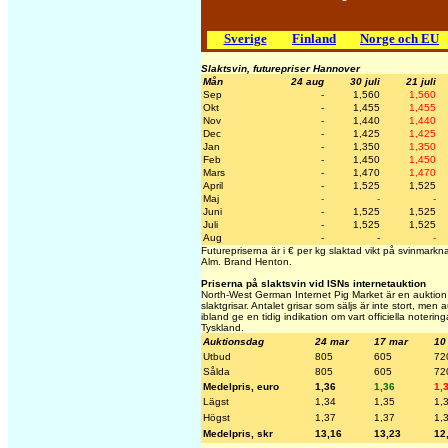
Sverige
Finland
Norge och EU
Slaktsvin, futurepriser Hannover
Mån
24 aug
30 juli
21 juli
Sep
-
1,560
1,560
Okt
-
1,455
1,455
Nov
-
1,440
1,440
Dec
-
1,425
1,425
Jan
-
1,350
1,350
Feb
-
1,450
1,450
Mars
-
1,470
1,470
April
-
1,525
1,525
Maj
-
-
-
Juni
-
1,525
1,525
Juli
-
1,525
1,525
Aug
-
-
-
Futurepriserna är i € per kg slaktad vikt på svinmark
Alm. Brand Henton.
Priserna på slaktsvin vid ISNs internetauktion
North-West German Internet Pig Market är en auktion 
slaktgrisar. Antalet grisar som säljs är inte stort, men
ibland ge en tidig indikation om vart officiella noterin
Tyskland.
Auktionsdag
24 mar
17 mar
10
Utbud
805
605
72
Sålda
805
605
72
Medelpris, euro
1,36
1,36
1,
Lägst
1,34
1,35
1,
Högst
1,37
1,37
1,
Medelpris, skr
13,16
13,23
12