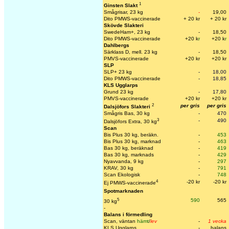
1
Ginsten Slakt
Smågrisar, 23 kg
-
19,00
Dito PMWS-vaccinerade
+ 20 kr
+ 20 kr
Skövde Slakteri
SwedeHam+, 23 kg
-
18,50
Dito PMWS-vaccinerade
+20 k
r
+20 k
r
Dahlbergs
Särklass D, mell. 23 kg
-
18,50
PMVS-vaccinerade
+20 kr
+20 kr
SLP
SLP+ 23 kg
-
18,00
Dito PMWS-vaccinerade
-
18,85
KLS Ugglarps
Grund 23 kg
-
17,80
PMVS-vaccinerade
+20 kr
+20 kr
2
per gris
per gris
Dalsjöfors Slakteri
Smågris Bas, 30 kg
-
470
3
-
490
Dalsjöfors Extra, 30 kg
Scan
Bis Plus 30 kg, beräkn.
-
453
Bis Plus 30 kg, marknad
-
463
Bas 30 kg, beräknad
-
419
Bas 30 kg, marknads
-
429
Nyavvanda, 9 kg
-
297
KRAV, 30 kg
-
791
Scan Ekologisk
-
748
4
-20 kr
-20 kr
Ej PMWS-vaccinerade
Spotmarknaden
5
590
565
30 kg
-
Balans i förmedling
Scan, väntan
hämt
/
lev
-
1 vecka
KLS Ugglarps
-
balans