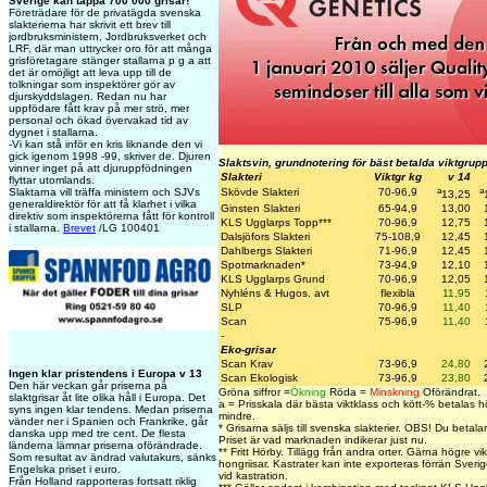
Sverige kan tappa 700 000 grisar!
Företrädare för de privatägda svenska
slakterierna har skrivit ett brev till
jordbruksministern, Jordbruksverket och
LRF, där man uttrycker oro för att många
grisföretagare stänger stallarna p g a att
det är omöjligt att leva upp till de
tolkningar som inspektörer gör av
djurskyddslagen. Redan nu har
uppfödare fått krav på mer strö, mer
personal och ökad övervakad tid av
dygnet i stallarna.
-Vi kan stå inför en kris liknande den vi
gick igenom 1998 -99, skriver de. Djuren
Slaktsvin, grundnotering för bäst betalda viktgrup
vinner inget på att djuruppfödningen
Slakteri
Viktgr kg
v 14
flyttar utomlands.
a
a
Slaktarna vill träffa ministern och SJVs
Skövde Slakteri
70-96,9
13,25
generaldirektör för att få klarhet i vilka
Ginsten Slakteri
65-94,9
13,00
direktiv som inspektörerna fått för kontroll
KLS Ugglarps Topp
***
70-96,9
12,75
i stallarna.
Brevet
/LG 100401
Dalsjöfors Slakteri
75-108,9
12,45
Dahlbergs Slakteri
71-96,9
12,45
Spotmarknaden*
73-94,9
12,10
KLS Ugglarps Grund
70-96,9
12,05
Nyhléns & Hugos. avt
flexibla
11,95
SLP
70-96,9
11,40
Scan
75-96,9
11,40
-
Eko-grisar
Scan Krav
73-96,9
24,80
Ingen klar pristendens i Europa v 13
Scan Ekologisk
73-96,9
23,80
Den här veckan går priserna på
Gröna siffror =
Ökning
Röda =
Minskning
Oförändrat.
slaktgrisar åt lite olika håll i Europa. Det
a = Prisskala där bästa viktklass och kött-% betalas hö
syns ingen klar tendens. Medan priserna
mindre.
vänder ner i Spanien och Frankrike, går
*
Grisarna säljs till svenska slakterier.
OBS! Du betalar f
danska upp med tre cent. De flesta
Priset är vad marknaden indikerar just nu.
länderna lämnar priserna oförändrade.
** Fritt Hörby. Tillägg från andra orter. Gärna högre vik
Som resultat av ändrad valutakurs, sänks
hongriisar. Kastrater kan inte exporteras förrän Sverige
Engelska priset i euro.
vid kastration.
Från Holland rapporteras fortsatt riklig