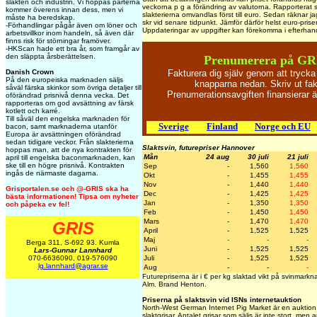
slakten och industrin. Vi hoppas parterna
veckorna p g a förändring av valutorna. Rapporterat s
kommer överens innan dess, men vi
slakterierna omvandlas först till euro. Sedan räknar jag 
måste ha beredskap.
skr vid senare tidpunkt. Jämför därför helst euro-pris
-Förhandlingar pågår även om löner och
Uppdateringar av uppgifter kan förekomma i efterhan
arbetsvillkor inom handeln, så även där
finns risk för störningar framöver.
-HKScan hade ett bra år, som framgår av
den släppta årsberättelsen.
Prenumerera på GR
Fakturera dig själv genom att tryck
Danish Crown
På den europeiska marknaden säljs
knapparna nedan. Skriv ut fak
såväl färska skinkor som övriga detaljer till
Prenumerationsavgiften finansierar
oförändrad prisnivå denna vecka. Det
rapporteras om god avsättning av färsk
kotlett och karré.
Till såväl den engelska marknaden för
Sverige
Finland
Norge och EU
bacon, samt marknaderna utanför
Europa är avsättningen oförändrad
sedan tidigare veckor. Från slakterierna
Slaktsvin, futurepriser Hannover
hoppas man, att de nya kontrakten för
Mån
24 aug
30 juli
21 juli
april till engelska baconmarknaden, kan
ske till en högre prisnivå. Kontrakten
Sep
-
1,560
1,560
ingås de närmaste dagarna.
Okt
-
1,455
1,455
Nov
-
1,440
1,440
Grisportalen.se och @-GRIS ska ha
Dec
-
1,425
1,425
bästa informationen! Tipsa om nyheter
Jan
-
1,350
1,350
och påpeka ev fel!
Feb
-
1,450
1,450
Mars
-
1,470
1,470
GRIS
April
-
1,525
1,525
Maj
-
-
-
Berga 311, S-692 93. Kumla
Juni
-
1,525
1,525
Lars-Gunnar Lannhard
Juli
-
1,525
1,525
070-6636090, 019-576090
lg.lannhard@agrar.se
Aug
-
-
-
Futurepriserna är i € per kg slaktad vikt på svinmark
Alm. Brand Henton.
Priserna på slaktsvin vid ISNs internetauktion
North-West German Internet Pig Market är en auktion 
slaktgrisar. Antalet grisar som säljs är inte stort, men