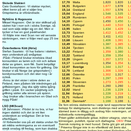
17,70
Malta
1,820
1,820
1,
Skövde Slakteri
16,31
Bulgarien
1,677
1,678
1,
Cato Gustafsson: -Vi slaktar mycket,
vilket beror på att vi säljer bra.
15,14
Grekland
1,557
1,576
1,
Grispriserna är oförändrade.
15,04
England
1,546
1,535
1,
14,19
Rumänien
1,459
1,464
1,
Nyhléns & Hugosons
14,10
Cypern
1,450
1,450
1,
Mikael Hugoson: -Det är stor skillnad på
14,01
Portugal
1,440
1,510
1,
vädret här i norr och i södra Sverige, så
13,95
Italien
1,434
1,429
1,
vad som säljs skiljer sig en del. Men vi
tycker vi har en god påskhandel.
13,73
Spanien
1,412
1,452
1,
-Vi följde inte med Scan ner vid senaste
13,72
Estland
1,411
1,411
1,
sänkningen, men vi följer med upp 25 öre
13,68
Litauen
1,406
1,391
1,
nu.
13,49
Slovakien
1,387
1,385
1,
13,24
Tjeckien
1,361
1,351
1,
Österbottens Kött (Atria)
Stefan Saaristo: -Vi har balans i slakten,
13,22
Finland
1,359
1,380
1,
men underskott på smågrisar.
13,22
Tyskland
1,359
1,354
1,
-Påsk i Finland brukar innebära ökad
13,20
Ungern
1,357
1,372
1,
konsumtion av lamm och nöt och ädlare
13,17
Luxemburg
1,354
1,354
1,
delar av grisen, som filé. Samt betydligt
12,07
Sverige
1,344
1,317
1,
ökad konsumtion av korv för grillning. Där
12,70
Lettland
1,306
1,326
1,
brukar vi slå Norge (se grisportalen) i
korvkonsumtion och det sker nog i år
12,66
Österrike
1,302
1,317
1,
också.
12,61
Polen
1,297
1,289
1,
-Ännu är det vinter i större delen av
12,38
Slovenien
1,273
1,285
1,
Finland, men påsken blir inledningen på
12,25
Frankrike
1,260
1,260
1,
grillsäsongen. Jag ska själv sätta igång
12,02
Irland
1,236
1,229
1,
grillen i påsk. En vacker påskhelg och
grillning sätter alla sinnen på spänn.
11,94
Belgien
1,228
1,219
1,
-Jag önskar alla i branschen en Glad och
11,71
Holland
1,204
1,203
1,
trygg Påsk!
11,36
Danmark*
1,168
1,166
1,
De fem största slakterierna i varje land rapporterar fakt
LSO (HKScan)
belopp för slaktgrisarna, som divideras med antal slak
Ulf Jahnsson: -Flödet är nu bra, vi har
därmed även in tillägg och avdrag från noteringen, utf
ingen slaktkö och det är ett litet
individuella noteringstillägg.
underskott av smågrisar. Det är bra
Priset gäller avblodade grisar, inälvor uttagna, utan tu
efterfrågan.
könsorgan, putsfett, njurar och diafragma.
OBS!
Prise
-Vi förbereder oss på att slakta undan för
Svensk notering är med huvud. Detta gör gör att prise
att mildra verkningarna av en eventuell
* Priserna fångar inte in ev efterlikvid vid årets slut.
strejk onsdag till fredag, som kan drabba
Utan att betalningen ändras kan priset förändras någo