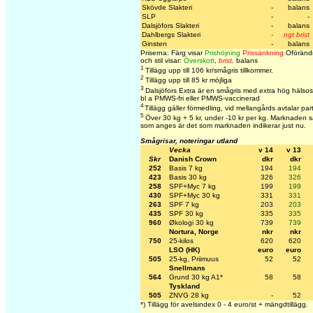
Skövde Slakteri
-
balans
SLP
-
-
Dalsjöfors Slakteri
-
balans
Dahlbergs Slakteri
-
ngt brist
Ginsten
-
balans
Priserna: Färg visar
Prishöjning
Prissänkning
Oförändr
och stil visar:
Överskott
,
brist,
balans
1
Tillägg upp till 106 kr/smågris tillkommer.
2
Tillägg upp till 85 kr möjliga
3
Dalsjöfors Extra är en smågris med extra hög hälsos
bl a PMWS-fri eller PMWS-vaccinerad
4
Tillägg gäller förmedling, vid mellangårds avtalar par
5
Över 30 kg + 5 kr, under -10 kr per kg. Marknaden sät
som anges är det som marknaden indikerar just nu.
Smågrisar, noteringar utland
Vecka
v 14
v 13
Skr
Danish Crown
dkr
dkr
252
Basis 7 kg
194
194
423
Basis 30 kg
326
326
258
SPF+Myc 7 kg
199
199
430
SPF+Myc 30 kg
331
331
263
SPF 7 kg
203
203
435
SPF 30 kg
335
335
960
Økologi 30 kg
739
739
Nortura, Norge
nkr
nkr
750
25-kilos
620
620
LSO (HK)
euro
euro
505
25-kg, Priimuus
52
52
Snellmans
564
Grund 30 kg A1*
58
58
Tyskland
505
ZNVG 28 kg
-
52
*) Tillägg för avelsindex 0 - 4 euro/st + mängdtillägg.