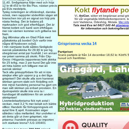
11,40. Smågrisarna följer med och höjs
12 kr till 453 kr för Bis Plus, nästan precis
Kokt
flytande
pot
på EUs medelpris.
Tyska noteringen är oförändrad, danska
också, men rapporter söderifrån säger att
Vi,
AniCon
, söker ett begränsat antal gr
branschen tror på en signal om höjt pris
för vår vegetabila blötfoderkomponent, ko
nästa fredag. Det är balans på
runt Vadstena, Ödeshög, Motala.
Mer info
marknaden och god efterfrågan. Det är
Tala med Eva tel 0417-143 44
olsenev
främst kotlett och karré som eftrfrågas
för information och bokning/bestäl
mer när värmen kommer och grillarna tas
fram.
Jag tillönskar alla en Glad Påsk med
påskskinka på bordet! Och varför inte
Grispriserna vecka 14
några till frysboxen också.
I min närmaste butik såldes färdigkokt
svensk påskskinka för 29,90 kr per kg,
Partipriset
obegränsat antal per hushåll. I en annan
Scans partipris är från 14 december 18,62 kr. Kött% 5
var priset samma på okokt. Från City-
huvud och framfötter.
Gross i Höganäs rapporteras kokt skinka
för 25 kr/kg, max 2 per kund Det går inte
att hitta bättre och billigare mat än
svensk skinka!
Tack alla grisiuppfödare för att ni inte
strejkar eller gör uppror p g a det låga
grispriset!! Det skulle alla som hanterat
skinkan genom slakt och förädling och
inte minst handelns personal ha gjort om
man sålt skinkan på enbart provision. En
djurinspektör skulle inte ens ta i
handtaget till stalldörren för sin andel i
skinkpriset!
Livsmedelsarbetarna fick nytt avtal i
veckan, med 3,2 % mer betalt och bättre
villkor. Handeln får förhoppningsvis ett
avtal före 8 april. Kostnaden stiger
således i våra mellanled. Hur undviker vi
att detta går ut över grispriset, när
priserna i handeln pressas av importen
och starkare krona? /LG 100401