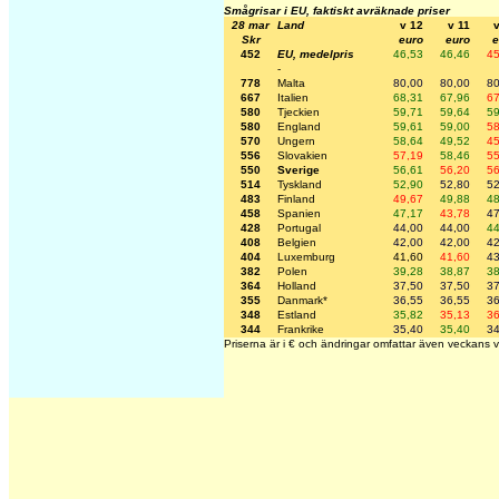
Smågrisar i EU, faktiskt avräknade priser
28 mar
Land
v 12
v 11
Skr
euro
euro
e
452
EU, medelpris
46,53
46,46
45
-
778
Malta
80,00
80,00
80
667
Italien
68,31
67,96
67
580
Tjeckien
59,71
59,64
59
580
England
59,61
59,00
58
570
Ungern
58,64
49,52
45
556
Slovakien
57,19
58,46
55
550
Sverige
56,61
56,20
56
514
Tyskland
52,90
52,80
52
483
Finland
49,67
49,88
48
458
Spanien
47,17
43,78
47
428
Portugal
44,00
44,00
44
408
Belgien
42,00
42,00
42
404
Luxemburg
41,60
41,60
43
382
Polen
39,28
38,87
38
364
Holland
37,50
37,50
37
355
Danmark*
36,55
36,55
36
348
Estland
35,82
35,13
36
344
Frankrike
35,40
35,40
34
Priserna är i € och ändringar omfattar även veckans v