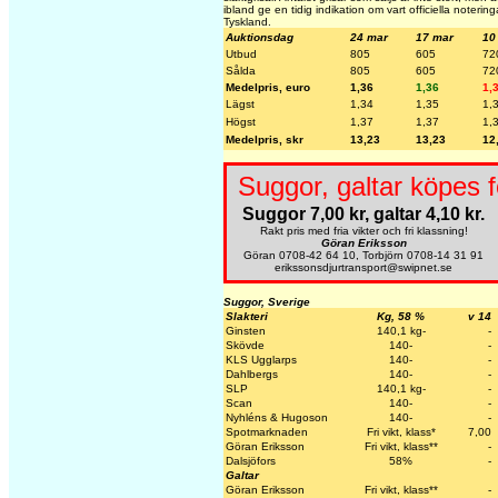
ibland ge en tidig indikation om vart officiella noterin
Tyskland.
Auktionsdag
24 mar
17 mar
10
Utbud
805
605
72
Sålda
805
605
72
Medelpris, euro
1,36
1,36
1,
Lägst
1,34
1,35
1,
Högst
1,37
1,37
1,
Medelpris, skr
13,23
13,23
12
Suggor, galtar köpes f
Suggor 7,00 kr, galtar 4,10 kr.
Rakt pris med fria vikter och fri klassning!
Göran Eriksson
Göran 0708-42 64 10, Torbjörn 0708-14 31 91
erikssonsdjurtransport@swipnet.se
Suggor, Sverige
Slakteri
Kg, 58 %
v 14
Ginsten
140,1 kg-
-
Skövde
140-
-
KLS Ugglarps
140-
-
Dahlbergs
140-
-
SLP
140,1 kg-
-
Scan
140-
-
Nyhléns & Hugoson
140-
-
Spotmarknaden
Fri vikt, klass*
7,00
Göran Eriksson
Fri vikt, klass**
-
Dalsjöfors
58%
-
Galtar
Göran Eriksson
Fri vikt, klass**
-