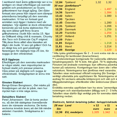
I samband med årets grillpremiär ser vi nu
12,84
Tyskland
1,32
1,32
äntligen en ökad efterfrågan på svenskt
30 mar
jämförbara**
griskött och produktionen av Scans
14,56
England
-
1,497
1
grillsortiment har dragit igång. Det råder
14,56
Spanien
-
1,394
1
fortsatt stor press från import som dämpar
13,42
Italien
-
1.380
1
prisnivåerna betydligt på den svenska
12,93
Tjeckien
-
-
marknaden. Vi har en fortsatt god
anmälan som ligger i balans med vår
12,45
Österrike
-
1,280
1
slaktplan. Vår slaktkö är dock oförändrad,
12,31
Tyskland
-
1,266
1
beroende på två korta slaktveckor. För
12,25
Danmark
-
1,259
1
dig som älskar grill finns Scans
12,20
Frankrike
-
1,254
1
grillnyheterna i butik från vecka 15. Njut
12,17
Holland
-
1,251
1
av Grillkarré rökig chili & rosmarin, Chunky
ribs Taco och Entrecote Caj P original.
12,09
Polen
-
-
1
Tills dess finns alltid våra klassiker att
11,85
Belgien
-
1,218
1
tillgå i din butik. Vi ses vid grillen! Och ha
11,81
Irland
-
1,214
1
en riktigt bra och god påskhelg!
10,89
Sverige
-
1,120
1
Noteringen för slaktgris höjs 25 öre, för
* Alla tyska grisföretagare får 2 - 3 cent extra när de 
sugga är den oförändrad.
certifiering för lantbruket (branschkrav).
** Landsnoteringar korrigerade för nationella olikheter
KLS Ugglarps
betalningssystem. 56 % kött, fritt gård. 79 % slaktutby
Efterfrågan på den svenska marknaden
Förutom vid ändrade noteringar, kan siffrorna påverk
är något stärkt, men importtrycket är
kurser på valutorna. Korrigeringar kan även ske i eft
fortsatt starkt och pressar priserna.
valutakurs. Noteringarna kan jämföras med varandra.
Våra priser på slaktgris och sugga är
Tabellen visar redovisad officiell notering (för Sverige
oförändrade. Smågrispriset är ännu inte
verkligt utbetalda pris uppfödaren får. Noteringarna visa
satt.
avdrag för veckans aktuella köttprocent och vikt och in
tilläggsbetalningar, efterlikvider eller årsbonusar (Da
Ginsten Slakteri
dkr).
Bengt-Göran Bengtsson: -Det märks på
Enskilda svenska uppfödare kan ha stora "personliga" 
försäljningen att det är påsk, men hur
noteringen och standardavtalen (tillägg runt 2 - 3 kr/
mycket kan vi inte säga ännu.
Tabellen visar därför lågt verkligt pris för svenska slak
betalning nedan.
Dalsjöfors Slakteri
Peter Johansson: -Det är korta veckor
Slaktsvin, faktisk betalning (utbet. belopp/slaktade
nu, så det blir slaktgrisar överstående
28 mar
Land
v 12
v 11
även de nämaste veckorna. De korta
veckorna innebär även att det blir mindre
Skr
euro
euro
e
aktivitet i handeln. Smågrisarna är i
12,98
EU, medelpris
1,335
1,342
1,
balans.
-