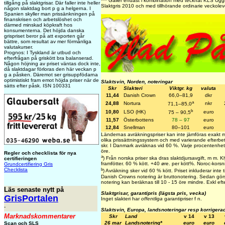
*** Gäller endast i kombination med tecknat KLS Ugg
tillgång på slaktgrisar. Där faller inte heller
Slaktgris 2010 och med tillhörande ordinarie veckolev
någon slaktdag bort p g a helgerna. I
Spanien skyller man prissänkningen på
finanskrisen och arbetslöshet och
därmed minskad köpkraft hos
konsumenterna. Det höjda danska
grispriset beror på att exporten går
bättre, som resultat av mer förmånliga
valutakurser.
Prognos: I Tyskland är utbud och
efterfrågan på griskött bra balanserad.
Någon höjning av priset väntas dock inte,
då slaktdagar förloras den här veckan p
g a påsken. Däremot ser grisuppfödarna
optimistiskt fram emot höjda priser när de
Slaktsvin, Norden, noteringar
sätts efter påsk. ISN 100331
Skr
Slakteri
Viktgr. kg
valuta
11,44
Danish Crown
66,0–81,9
dkr
a
24,88
Nortura
nkr
71,1–85,0
b
10,80
LSO (HK)
euro
75 – 90,5
11,57
Österbottens
78 – 97
euro
12,84
Snellman
80–101
euro
Ländernas avräkningspriser kan inte jämföras exakt 
olika prissättningssystem och med varierande efterbe
skr. I Danmark avräknas vid 60 %. Varje procentenhe
öre.
Regler och checklista för nya
a
) Från norska priser ska dras slaktdjursavgift, m m.
certifieringen
framfötter. 60 % kött. +40 øre. per kött%. Noroc-kors
Grundcertifiering Gris
b
Checklista
) Avräkning sker vid 60 % kött. Priset inkluderar inte t
Danish Crowns notering är bruttonotering. Sedan görs
notering kan beräknas till 10 - 15 öre mindre. Exkl efte
Läs senaste nytt på
Slaktgrisar, garantipris (lägsta pris, vecka)
GrisPortalen
Inget slakteri har
offentliga
garantipriser f n.
-
Slaktsvin, Europa, landsnoteringar resp korrigera
Marknadskommentarer
Skr
Land
v 14
v 13
26 mar
Landsnotering*
euro
euro
Scan och SLS