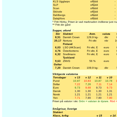
KLS Ugglarps
oflådd
-
SLP
oflådd
-
Scan
oflådd
-
Skövde
oflådd
-
Dahlbergs
oflådd
-
Dalsjöfors
oflådd
-
* Fritt Hörby. Priset är vad marknaden indikerar just nu
** Fritt din gård
Suggor, utland
Skr
Slakteri
Anm.
valuta
8,51
Danish Crown
129,9 kg-
dkr
20,17
Nortura
Fri vikt
nkr
1
Finland
6,03
LSO (HKScan)
Fri vikt, E
euro
4,76
Österbottens
Fri vikt, E
euro
6,32
Snellmans
Fri vikt, E
euro
Tyskland
9,63
ZNVG
56 %
euro
Galtar
7,20
Danish Crown
109,9 kg-
dkr
Viktigaste valutorna
Torsdagar
v 13
v 12
v 11
v 10
Pund
10,97
10,83
10,87
10,78
Dollar
7,22
7,26
7,11
7,14
Euro
9,73
9,68
9,73
9,73
Dansk
1,30
1,30
1,30
1,31
Norsk
1,21
1,21
1,21
1,21
Yen
7,71
7,90
7,90
7,90
Priset på valutor i skr.
Grön = valutan är dyrare.
Röd = 
Smågrisar, Sverige
Slakteri
Klass, kr/kg
v 15
v 14