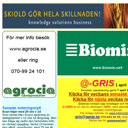
@-GRIS
1 april
Senaste uppdatering gjord
7 april 
Klicka för veckans
senaste
Klicka för
nästa
veckas n
(Dateras endast upp torsdagar och fr
@-
GRIS
är en del av tidningen
GRIS
,
med aktuell
Senaste noteringsnytt
senaste noteringsnytt.
Scan höjer med 25 öre v 14
För övriga nyheter se
www.grisporta
Som väntat blev Scans sänkning av
gris@agrar.se
070-663 60 90,
019
slaktgrispriset v 12 inte så långvarig. Man
Klicka här för
annonspriser!
kan fråga sig varför den behövdes inför
en väntad uppgång. Vecka 14 kommer
den alltså, uppgången, med 25 öre till