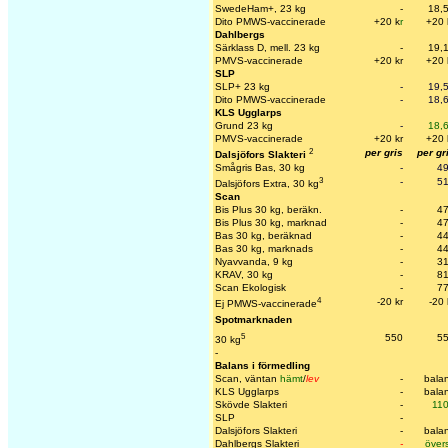
SwedeHam+, 23 kg
-
18,
Dito PMWS-vaccinerade
+20 k
r
+20 
Dahlbergs
Särklass D, mell. 23 kg
-
19,
PMVS-vaccinerade
+20 kr
+20 
SLP
SLP+ 23 kg
-
19,
Dito PMWS-vaccinerade
-
18,
KLS Ugglarps
Grund 23 kg
-
18,
PMVS-vaccinerade
+20 kr
+20 
2
per gris
per gr
Dalsjöfors Slakteri
Smågris Bas, 30 kg
-
4
3
-
5
Dalsjöfors Extra, 30 kg
Scan
Bis Plus 30 kg, beräkn.
-
4
Bis Plus 30 kg, marknad
-
4
Bas 30 kg, beräknad
-
4
Bas 30 kg, marknads
-
4
Nyavvanda, 9 kg
-
3
KRAV, 30 kg
-
8
Scan Ekologisk
-
7
4
-20 kr
-20 
Ej PMWS-vaccinerade
Spotmarknaden
5
550
5
30 kg
-
Balans i förmedling
Scan, väntan
hämt
/
lev
-
bala
KLS Ugglarps
-
bala
Skövde Slakteri
-
11
SLP
-
Dalsjöfors Slakteri
-
bala
Dahlbergs Slakteri
-
över