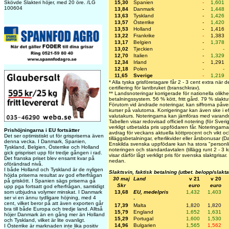
15,30
Spanien
-
1,601
Skövde Slakteri höjer, med 20 öre. /LG
100604
13,84
Danmark
-
1,448
13,63
Tyskland
-
1,426
13,57
Österrike
-
1,420
13,53
Holland
-
1,416
13,22
Frankrike
-
1,383
13,17
Belgien
-
1,378
13,02
Tjeckien
-
-
12,70
Italien
-
1,329
12,34
Irland
-
1,291
12,18
Polen
-
-
11,65
Sverige
-
1,219
* Alla tyska grisföretagare får 2 - 3 cent extra när 
certifiering för lantbruket (branschkrav).
** Landsnoteringar korrigerade för nationella olikhe
betalningssystem. 56 % kött, fritt gård. 79 % slaktu
Förutom vid ändrade noteringar, kan siffrorna påve
kurser på valutorna. Korrigeringar kan även ske i 
valutakurs. Noteringarna kan jämföras med varandr
Tabellen visar redovisad officiell notering (för Sver
verkligt utbetalda pris uppfödaren får. Noteringarna v
Prishöjningarna i EU fortsätter
avdrag för veckans aktuella köttprocent och vikt och
Det ser optimistiskt ut för grispriserna även
tilläggsbetalningar, efterlikvider eller årsbonusar (
denna vecka. I Danmark, Spanien,
Enskilda svenska uppfödare kan ha stora "personlig
Tyskland, Belgien, Österrike och Holland
noteringen och standardavtalen (tillägg runt 2 - 3 
gick grispriset upp för tredje gången i rad.
visar därför lågt verkligt pris för svenska slaktgrisa
Det franska priset blev ensamt kvar på
nedan.
oförändrad nivå.
I både Holland och Tyskland är de nyligen
Slaktsvin, faktisk betalning (utbet. belopp/slakt
höjda priserna resultat av god efterfrågan
30 maj
Land
v 21
v 20
på griskött. I Spanien sägs priserna gå
Skr
euro
euro
upp pga fortsatt god efterfrågan, samtidigt
13,68
EU, medelpris
1,432
1,403
som utbjudna volymer minskat. I Danmark
ser vi en ännu tydligare höjning, med 4
-
cent, vilket beror på att även exporten går
17,39
Malta
1,820
1,820
bra till både Europa och tredje land. Alltså
15,79
England
1,652
1,631
höjer Danmark än en gång mer än Holland
15,29
Portugal
1,600
1,530
och Tyskland, vilket är lite ovanligt.
14,96
Bulgarien
1,565
1,562
I Österrike är marknaden inte lika positiv