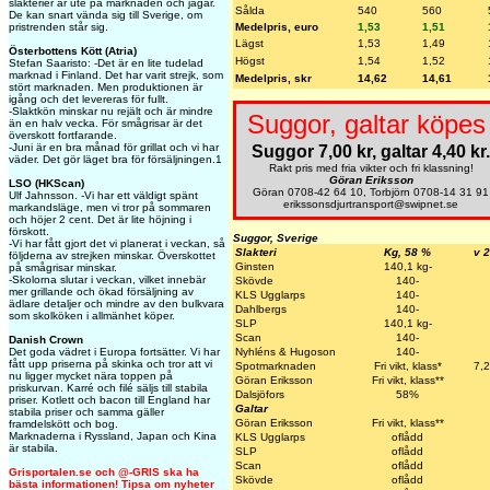
slakterier är ute på marknaden och jagar.
Sålda
540
560
De kan snart vända sig till Sverige, om
Medelpris, euro
1,53
1,51
pristrenden står sig.
Lägst
1,53
1,49
Österbottens Kött (Atria)
Högst
1,54
1,52
Stefan Saaristo: -Det är en lite tudelad
marknad i Finland. Det har varit strejk, som
Medelpris, skr
14,62
14,61
stört marknaden. Men produktionen är
igång och det levereras för fullt.
-Slaktkön minskar nu rejält och är mindre
Suggor, galtar köpes 
än en halv vecka. För smågrisar är det
överskott fortfarande.
-Juni är en bra månad för grillat och vi har
Suggor 7,00 kr, galtar 4,40 kr.
väder. Det gör läget bra för försäljningen.1
Rakt pris med fria vikter och fri klassning!
Göran Eriksson
LSO (HKScan)
Göran 0708-42 64 10, Torbjörn 0708-14 31 91
Ulf Jahnsson. -Vi har ett väldigt spänt
erikssonsdjurtransport@swipnet.se
markandsläge, men vi tror på sommaren
och höjer 2 cent. Det är lite höjning i
förskott.
Suggor, Sverige
-Vi har fått gjort det vi planerat i veckan, så
Slakteri
Kg, 58 %
v 
följderna av strejken minskar. Överskottet
Ginsten
140,1 kg-
på smågrisar minskar.
-Skolorna slutar i veckan, vilket innebär
Skövde
140-
mer grillande och ökad försäljning av
KLS Ugglarps
140-
ädlare detaljer och mindre av den bulkvara
Dahlbergs
140-
som skolköken i allmänhet köper.
SLP
140,1 kg-
Scan
140-
Danish Crown
Nyhléns & Hugoson
140-
Det goda vädret i Europa fortsätter. Vi har
fått upp priserna på skinka och tror att vi
Spotmarknaden
Fri vikt, klass*
7,
nu ligger mycket nära toppen på
Göran Eriksson
Fri vikt, klass**
priskurvan. Karré och filé säljs till stabila
Dalsjöfors
58%
priser. Kotlett och bacon till England har
Galtar
stabila priser och samma gäller
Göran Eriksson
Fri vikt, klass**
framdelskött och bog.
Marknaderna i Ryssland, Japan och Kina
KLS Ugglarps
oflådd
är stabila.
SLP
oflådd
Scan
oflådd
Grisportalen.se och @-GRIS ska ha
Skövde
oflådd
bästa informationen! Tipsa om nyheter