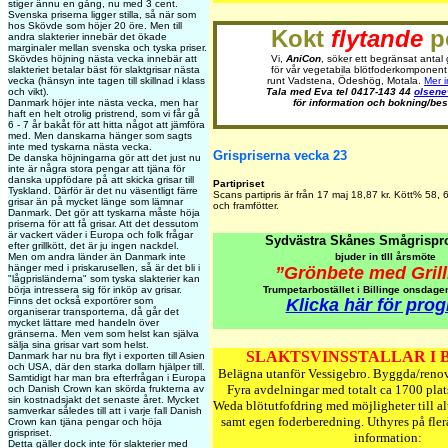
stiger ännu en gång, nu med 3 cent.
Svenska priserna ligger stilla, så när som
hos Skövde som höjer 20 öre. Men till
Kokt
flytande
po
andra slakterier innebär det ökade
marginaler mellan svenska och tyska priser.
Skövdes höjning nästa vecka innebär att
Vi,
AniCon
, söker ett begränsat antal
slakteriet betalar bäst för slaktgrisar nästa
för vår vegetabila blötfoderkomponent,
vecka (hänsyn inte tagen till skillnad i klass
runt Vadstena, Ödeshög, Motala.
Mer i
och vikt).
Tala med Eva tel 0417-143 44
olsen
Danmark höjer inte nästa vecka, men har
för information och bokning/bes
haft en helt otrolig pristrend, som vi får gå
6 - 7 år bakåt för att hitta något att jämföra
med. Men danskarna hänger som sagts
inte med tyskarna nästa vecka.
Grispriserna vecka 23
De danska höjningarna gör att det just nu
inte är några stora pengar att tjäna för
danska uppfödare på att skicka grisar till
Partipriset
Tyskland. Därför är det nu väsentligt färre
Scans partipris är från 17 maj 18,87 kr. Kött% 58, 
grisar än på mycket länge som lämnar
och framfötter.
Danmark. Det gör att tyskarna måste höja
priserna för att få grisar. Att det dessutom
är vackert väder i Europa och folk frågar
Sydvästra Skånes Smågrispr
efter grillkött, det är ju ingen nackdel.
Men om andra länder än Danmark inte
bjuder in tlll årsmöte
hänger med i priskarusellen, så är det bli i
”Grönbete med Grill
"lågprisländerna" som tyska slakterier kan
börja intressera sig för inköp av grisar.
Trumpetarbostället i Billinge onsdagen
Finns det också exportörer som
Klicka här för pro
organiserar transporterna, då går det
mycket lättare med handeln över
gränserna. Men vem som helst kan själva
sälja sina grisar vart som helst.
SLAKTSVINSSTALLAR I 
Danmark har nu bra flyt i exporten till Asien
och USA, där den starka dollarn hjälper till.
Belägna utanför Vessigebro. Byggda/reno
Samtidigt har man bra efterfrågan i Europa
Fyra avdelningar med totalt ca 1700 plat
och Danish Crown kan skörda frukterna av
sin kostnadsjakt det senaste året. Mycket
Weda blötutfofdring med möjligheter till al
samverkar således till att i varje fall Danish
samt egen foderberedning. Uthyres på fler
Crown kan tjäna pengar och höja
grispriset.
information:
Detta gäller dock inte för slakterier med