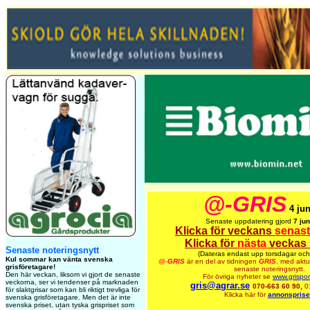
@-GRIS
4 jun
Senaste uppdatering gjord
7 jun
Klicka för veckans
senas
Klicka för
nästa
veckas 
Senaste noteringsnytt
(Dateras endast upp torsdagar och
Kul sommar kan vänta svenska
@-
GRIS
är en del av tidningen
GRIS
,
med aktue
grisföretagare!
senaste noteringsnytt.
Den här veckan, liksom vi gjort de senaste
För övriga nyheter se
www.grispor
veckorna, ser vi tendenser på marknaden
gris@agrar.se
070-663 60 90,
0
för slaktgrisar som kan bli riktigt trevliga för
Klicka här för
annonsprise
svenska grisföretagare. Men det är inte
svenska priset, utan tyska grispriset som