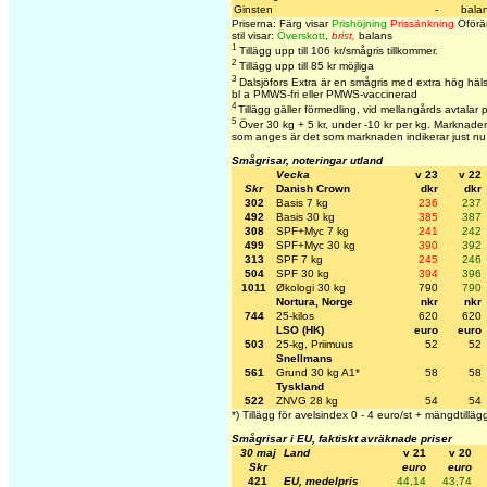
Ginsten
-
bala
Priserna: Färg visar
Prishöjning
Prissänkning
Oförän
stil visar:
Överskott
,
brist,
balans
1
Tillägg upp till 106 kr/smågris tillkommer.
2
Tillägg upp till 85 kr möjliga
3
Dalsjöfors Extra är en smågris med extra hög häl
bl a PMWS-fri eller PMWS-vaccinerad
4
Tillägg gäller förmedling, vid mellangårds avtalar 
5
Över 30 kg + 5 kr, under -10 kr per kg. Marknaden 
som anges är det som marknaden indikerar just nu
Smågrisar, noteringar utland
Vecka
v 23
v 22
Skr
Danish Crown
dkr
dkr
302
Basis 7 kg
236
237
492
Basis 30 kg
385
387
308
SPF+Myc 7 kg
241
242
499
SPF+Myc 30 kg
390
392
313
SPF 7 kg
245
246
504
SPF 30 kg
394
396
1011
Økologi 30 kg
790
790
Nortura, Norge
nkr
nkr
744
25-kilos
620
620
LSO (HK)
euro
euro
503
25-kg, Priimuus
52
52
Snellmans
561
Grund 30 kg A1*
58
58
Tyskland
522
ZNVG 28 kg
54
54
*) Tillägg för avelsindex 0 - 4 euro/st + mängdtilläg
Smågrisar i EU, faktiskt avräknade priser
30 maj
Land
v 21
v 20
Skr
euro
euro
421
EU, medelpris
44,14
43,74