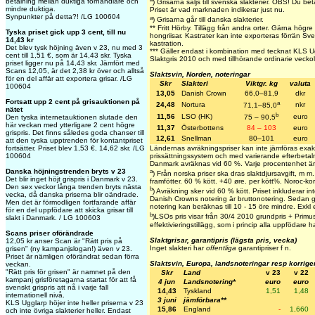
betalning mellan duktiga förhandlare och
)
Grisarna säljs till svenska slakterier.
OBS! Du betala
mindre duktiga.
Priset är vad marknaden indikerar just nu.
Synpunkter på detta?! /LG 100604
a
)
Grisarna går till danska slakterier.
** Fritt Hörby. Tillägg från andra orter. Gärna högre 
Tyska priset gick upp 3 cent, till nu
hongriisar. Kastrater kan inte exporteras förrän Sver
14,43 kr
kastration.
Det blev tysk höjning även v 23, nu med 3
*** Gäller endast i kombination med tecknat KLS 
cent till 1,51 €, som är 14,43 skr. Tyska
Slaktgris 2010 och med tillhörande ordinarie veckol
priset ligger nu på 14,43 skr. Jämfört med
Scans 12,05, är det 2,38 kr över och alltså
Slaktsvin, Norden, noteringar
för en del affär att exportera grisar. /LG
Skr
Slakteri
Viktgr. kg
valuta
100604
13,05
Danish Crown
66,0–81,9
dkr
Fortsatt upp 2 cent på grisauktionen på
a
24,48
Nortura
nkr
71,1–85,0
nätet
b
11,56
LSO (HK)
euro
75 – 90,5
Den tyska internetauktionen slutade den
här veckan med ytterligare 2 cent högre
11,37
Österbottens
84 – 103
euro
grispris. Det finns således goda chanser till
12,61
Snellman
80–101
euro
att den tyska upptrenden för kontantpriset
Ländernas avräkningspriser kan inte jämföras exak
fortsätter. Priset blev 1,53 €, 14,62 skr. /LG
prissättningssystem och med varierande efterbetaln
100604
Danmark avräknas vid 60 %. Varje procentenhet är
a
Danska höjningstrenden bryts v 23
) Från norska priser ska dras slaktdjursavgift, m 
Det blir inget höjt grispris i Danmark v 23.
framfötter. 60 % kött. +40 øre. per kött%. Noroc-ko
Den sex veckor långa trenden bryts nästa
b
) Avräkning sker vid 60 % kött. Priset inkluderar inte
vecka, då danska priserna blir oändrade.
Danish Crowns notering är bruttonotering. Sedan g
Men det är förmodligen fortfarande affär
notering kan beräknas till 10 - 15 öre mindre. Exkl ef
för en del uppfödare att skicka grisar till
b
)LSOs pris visar från 30/4 2010 grundpris + Primust
slakt i Danmark. / LG 100603
effektivieringstillägg, som i princip alla uppfödare ha
Scans priser oförändrade
Slaktgrisar, garantipris (lägsta pris, vecka)
12,05 kr anser Scan är "Rätt pris på
Inget slakteri har
offentliga
garantipriser f n.
grisen" (ny kampanjslogan!) även v 23.
Priset är nämligen oförändrat sedan förra
Slaktsvin, Europa, landsnoteringar resp korrige
veckan.
"Rätt pris för grisen" är namnet på den
Skr
Land
v 23
v 22
kampanj grisföretagarna startat för att få
4 jun
Landsnotering*
euro
euro
svenskt grispris att nå i varje fall
14,43
Tyskland
1,51
1,48
internationell nivå.
3 juni
jämförbara**
KLS Ugglarp höjer inte heller priserna v 23
15,86
England
-
1,660
och inte övriga slakterier heller. Endast