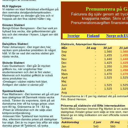
KLS Ugglarps
Prenumerera på G
Vi märker en klart förbättrad efterfrågan på
den svenska detaljandelsmarknaden.
Fakturera dig själv genom att try
Försäljningen av detaljer går bra och vi
knapparna nedan. Skriv ut f
hoppas att det fina vädret håller i sig.
Prenumerationsavgiften finansier
Ginsten Slakteri
Bengt-Göran Bengtsson: -Det har varit en
hyfsad bra vecka, där grillsortimentet går
bra och det minskar i frysen. Läget ser rätt
Sverige
Finland
Norge och E
skönt ut.
Dalsjöfors Slakteri
Slaktsvin, futurepriser Hannover
Peter Johansson: -Det inget den här
Mån
24 aug
30 juli
21 juli
veckan som påverkar prisbilden åt något
Sep
-
1,560
1,560
håll. Vi får se vad det vackra vädret gör
Okt
-
1,455
1,455
nästa vecka.
Nov
-
1,440
1,440
Dec
-
1,425
1,425
Skövde Slakteri
Cato Gustafsson: -Det går åt mycket
Jan
-
1,350
1,350
grillkorv nu, när ungdomar firar
Feb
-
1,450
1,450
studentexamen och det är fint väder.
Mars
-
1,470
1,470
Marinerat och kryddat grillkött är också
April
-
1,525
1,525
stora produkter nu.
Maj
-
-
-
-Omslaget i vädret märks helt klart.
Äntligen det väder vi väntat på!
Juni
-
1,525
1,525
Juli
-
1,525
1,525
Spotmarknaden
Aug
-
-
-
Paw Mathiesen: -Det kommer att gå ett par
Futurepriserna är i € per kg slaktad vikt på svinma
lass slaktgrisar till Danmark nästa vecka
Alm. Brand Henton.
också. Tänker du exportera, tänk på att
danskarna inte vill ha tunga grisar, utan
Priserna på slaktsvin vid ISNs internetauktion
runt 80 kg. Gränserna är 74 - 82 kg.
North-West German Internet Pig Market är en auktio
-Priset är oförändrat och de säljs utan
slaktgrisar. Antalet grisar som säljs är inte stort, 
köttprocentberäkning.
ibland ge en tidig indikation om vart officiella note
-Intresset från Tyskland kan komma att
Tyskland.
öka, eftersom danska priset på slaktgrisar
Auktionsdag
2 juni
26 maj
har stigit. Det är nu ingen bra affär att sälja
danska grisar till Tyskland, så tyska
Utbud
540
560