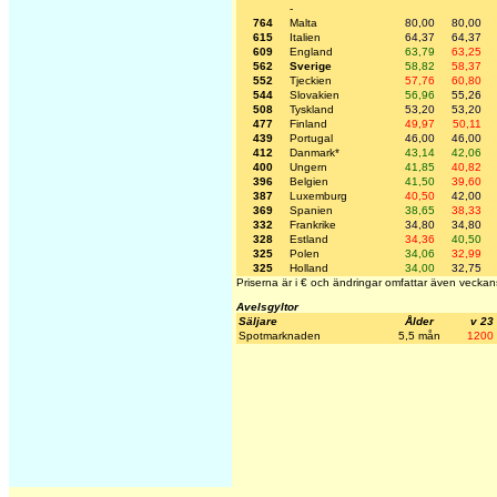
-
764
Malta
80,00
80,00
615
Italien
64,37
64,37
609
England
63,79
63,25
562
Sverige
58,82
58,37
552
Tjeckien
57,76
60,80
544
Slovakien
56,96
55,26
508
Tyskland
53,20
53,20
477
Finland
49,97
50,11
439
Portugal
46,00
46,00
412
Danmark*
43,14
42,06
400
Ungern
41,85
40,82
396
Belgien
41,50
39,60
387
Luxemburg
40,50
42,00
369
Spanien
38,65
38,33
332
Frankrike
34,80
34,80
328
Estland
34,36
40,50
325
Polen
34,06
32,99
325
Holland
34,00
32,75
Priserna är i € och ändringar omfattar även veckan
Avelsgyltor
Säljare
Ålder
v 23
Spotmarknaden
5,5 mån
1200