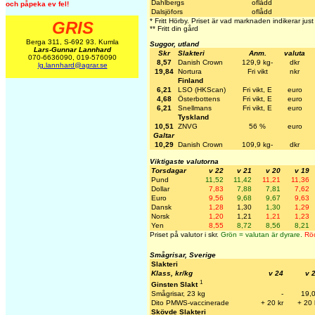
Dahlbergs
oflådd
och påpeka ev fel!
Dalsjöfors
oflådd
* Fritt Hörby. Priset är vad marknaden indikerar just
GRIS
** Fritt din gård
Berga 311, S-692 93. Kumla
Suggor, utland
Lars-Gunnar Lannhard
Skr
Slakteri
Anm.
valuta
070-6636090, 019-576090
8,57
Danish Crown
129,9 kg-
dkr
lg.lannhard@agrar.se
19,84
Nortura
Fri vikt
nkr
Finland
6,21
LSO (HKScan)
Fri vikt, E
euro
4,68
Österbottens
Fri vikt, E
euro
6,21
Snellmans
Fri vikt, E
euro
Tyskland
10,51
ZNVG
56 %
euro
Galtar
10,29
Danish Crown
109,9 kg-
dkr
Viktigaste valutorna
Torsdagar
v 22
v 21
v 20
v 19
Pund
11,52
11,42
11,21
11,36
Dollar
7,83
7,88
7,81
7,62
Euro
9,56
9,68
9,67
9,63
Dansk
1,28
1,30
1,30
1,29
Norsk
1,20
1,21
1,21
1,23
Yen
8,55
8,72
8,56
8,21
Priset på valutor i skr.
Grön = valutan är dyrare.
Röd
Smågrisar, Sverige
Slakteri
Klass, kr/kg
v 24
v 
1
Ginsten Slakt
Smågrisar, 23 kg
-
19,
Dito PMWS-vaccinerade
+ 20 kr
+ 20 
Skövde Slakteri