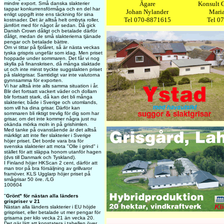
Ägare
Konsult 
mindre export. Små danska slakterier
tappar konkurrensförmåga och en del har
Johan Nylander
Maria
enligt uppgift inte ens täckning för sina
Tel 070-8871615
Tel 0
kostnader. Det är alltså helt ombyta roller,
jämfört med för något år sedan. Då gick
Danish Crown dåligt och betalade därför
dåligt, medan de små slakterierna tjänade
pengar och betalade bättre.
Om vi tittar på fjolåret, så är nästa veckas
tyska grispris ungefär som idag. Men priset
hoppade under sommaren. Det får vi nog
skylla på finanskrisen, då många slaktade
ut och inte minst tryckte suggslakten priset
på slaktgrisar. Samtidigt var inte valutorna
gynnsamma för exporten.
Vi har alltså inte alls samma situation i år.
Blir det fortsatt vackert väder och dollarn
blir fortsatt stark, då kan det bli många
slakterier, både i Sverige och utomlands,
som vill ha dina grisar. Därför kan
sommaren bli riktigt trevlig för dig som har
grisar, om det inte kommer några just nu
okända mörka moln in på grishimlen.
Med tanke på ovanstående är det alltså
märkligt att inte fler slakterier i Sverige
höjer priset. Det borde vara bra för
svenska slakterier att mota "Olle i grind" i
stället för att släppa honom utanför hagen
(dvs till Danmark och Tyskland).
I Finland höjer HKScan 2 cent, därför att
man tror på bra försäljning av grillvaror
framöver. KLS Ugglarp höjer priset på
smågrisar 50 öre. /LG
100604
"
Grönt" för nästan alla länders
grispriser v 21
Nästan alla länders slakterier i EU höjde
grispriset, eller betalade ut mer pengar för
grisarna per kilo vecka 21 än vecka 20.
Det gär lätt att konstatera i tabellen över