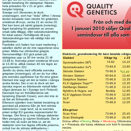
faktisk betalning för slaktgrisar. Nästan
hela prisraden för v 21 är grön, vilket
betyder höjning.
Sverige och Slovenien är dock
undantagen, som har "röda" siffror. I dessa
länder betalade man mindre för grisköttet,
omräknat till euro, vecka 21 än vecka 20.
Det kan bero på sänkt grispris (notering),
lägre betalning för grisköttet av annan
orsak (alla tillägg), eller valutakursändring
för lokal valuta i förhållande till euro.
Valutaändringar kan slå väldigt hårt vid
jämförelser.
Frankrike och Italien har svart markering i
tabellen därför att de inte rapporterat sina
priser. Malta har oförändrat grispris.
Slaktsvin, grundnotering för bäst betalda viktgr
Genomsnittligt i EU gick priset på
slaktgrisar upp ca 30 öre vecka 21 till
Slakteri
Viktgr kg
v 23
13,68 kr. Svenska priset omräknat till euro
b
74-82
14,10
Spotmarknaden Dk
)
är 13,30 kr, alltså nästan 40 öre lägre än
a
73-94,9
13,80
genomsnittet i EU.
Spotmarknaden Sv
)
Jämför du detta med officiella svenska
a
-
Skövde Slakteri
70-96,9
13,45
grispriser (noteringar), så ser du hur olika
Ginsten Slakteri
65-94,9
13,40
pris svenska uppfödare har för sina grisar.
Dalsjöfors Slakteri
75-96,9
13,35
Därmed inte sagt att det är bättre i många
andra länder. Det vi vet är dock att det
KLS Ugglarps Topp
***
70-96,9
13,35
danska regnet av blänkande metall faller
Dahlbergs Slakteri
71-96,9
13,10
något jämnare än i Sverige (och Finland).
Nyhléns & Hugos. avt
flexibla
12,85
Danmark har en förhållandevis rak
KLS Ugglarps Grund
70-96,9
12,65
betalning (Danish Crown), som det inte är
SLP
70-96,9
12,05
så lätt att förhandla om.
Scan
75-96,9
12,05
Eftersom tabellen över faktisk betalning är
grundad på priserna från de fem största
-
slakterierna i varje land, så är svenska
Eko-grisar
priset enligt EU ganska representativt för
Scan Krav
73-96,9
25,45
Sverige. Det finns ju inte många slakterier.
Scan Ekologisk
73-96,9
24,45
Men pengarna är ojämnt fördelade. Det är
Gröna siffror =
Ökning
Röda =
Minskning
Oförändra
heller inte så svårt att lista ut, att de
a = Prisskala där bästa viktklass och kött-% betalas
slakterier som har lägsta officiella priserna,
mindre.
också har de största skillnaderna i
a