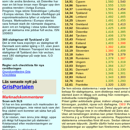
som i de andra länderna, så Österrike har
14,91
Cypern
1,560
1,540
man en bit kvar innan man fångar upp den
14,86
Spanien
1,555
1,520
positiva trenden i övriga Europa.
14,37
Luxemburg
1,504
1,454
Prognos: Inga större förändringar i utbudet
14,34
Tyskland
1,501
1,466
i Europa väntas. Den ökade efterfrågan på
14,26
Lettland
1,492
1,465
exportmarknaderna lyfter ut volymer från
14,25
Litauen
1,491
1,455
Europa. Marknaderna i Europa väntas
vara fortsatt stark de närmaste dagarna,
13,74
Grekland
1,438
1,413
även om en helgdag i vissa tyska delstater
13,62
Slovakien
1,425
1,409
gör att slaktarna inte jobbar full vecka. ISN
13,53
Österrike
1,416
1,385
100603
13,44
Tjeckien
1,406
1,379
13,43
Finland
1,405
1,399
360 slaktgrisar till Tyskland v 22
Det är inte bara exporten av slaktgrisar till
13,41
Estland
1,403
1,398
Danmark som sätter igång v 22, utan även
13,30
Sverige
1,392
1,404
till Tyskland. Eriksson Transport kör två lass
13,19
Slovenien
1,380
1,409
slaktgrisar till Tyskland den här veckan,
13,18
Italien
1,379
1,379
med 180 slaktgrisar på varje lass. /LG
13,18
Rumänien
1,379
1,367
100602
13,09
Ungern
1,370
1,319
Regler och checklista för nya
13,03
Belgien
1,364
1,317
certifieringen
12,91
Danmark*
1,351
1,330
Grundcertifiering Gris
12,88
Polen
1,348
1,301
Checklista
12,83
Holland
1,343
1,303
12,76
Irland
1,335
1,293
Läs senaste nytt på
12,61
Frankrike
1,320
1,320
GrisPortalen
De fem största slakterierna i varje land rapporterar f
belopp för slaktgrisarna, som divideras med antal sl
-
därmed även in tillägg och avdrag från noteringen, 
Marknadskommentarer
individuella noteringstillägg.
Priset gäller avblodade grisar, inälvor uttagna, utan
Scan och SLS
könsorgan, putsfett, njurar och diafragma.
OBS!
Pr
Vi har en bra anmälan och marknaden är
Svensk notering är med huvud. Detta gör gör att pr
på bättringsvägen, inte minst tack vare det
* Priserna fångar inte in ev efterlikvid vid årets slut.
fina vädret som kommer att sätta fart på
Utan att betalningen ändras kan priset förändras n
grillsäsongen.
veckorna p g a förändring av valutorna. Rapporterat
Vi är nästan, men ännu inte riktigt, uppe
slakterierna omvandlas först till euro. Sedan räknar ja
på riktigt full kapacitet på slakteriet i
vid senare tidpunkt. Jämför därför helst euro-prise
Kristianstad efter moderniseringen av
Uppdateringar av uppgifter kan förekomma i efterh
slaktlinjen.
Noteringen är oförändrad.