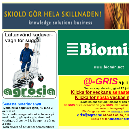
@-GRIS
9 juli
Senaste uppdatering gjord
12 jul
Klicka för veckans
senast
Klicka för
nästa
veckas n
(Dateras endast upp torsdagar och f
Senaste noteringsnytt
@-
GRIS
är en del av tidningen
GRIS
,
med aktuel
Tyska priset sjunker igen, nu med 3
senaste noteringsnytt.
cent v 28
För övriga nyheter se
www.grisport
Trots bedömningar att det är balans på
gris@agrar.se
070-663 60 90,
01
marknaden, går tyska grispriset ned
Klicka här för
annonspriser!
ytterligare 3 cent v 28. Suggorna går ner
2 cent.
-Man skyller på att det är semestertider,