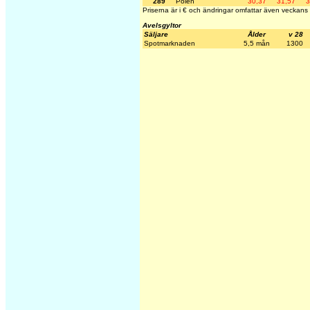
289
Polen
30,37
31,57
3
Priserna är i € och ändringar omfattar även veckans 
Avelsgyltor
Säljare
Ålder
v 28
Spotmarknaden
5,5 mån
1300