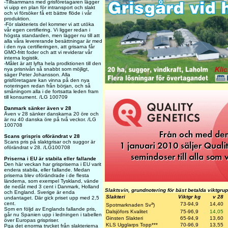
-Tillsammans med grisföretagaren lägger
vi uipp en plan för intransport och slakt
och vi försöker få ett bättre flöde i vår
produktion.
-För slakteriets del kommer vi att utöka
vår egen certifiering. Vi ligger redan i
högsta standarden, men lägger nu till att
alla våra levererande besättningar är med
i den nya certifieringen, att grisarna får
GMO-fritt foder och att vi reviderar vår
interna logistik.
-Målet är att lyfta hela prodktionen till den
nya prisnivån så snabbt som möjligt,
säger Peter Johansson. Alla
grisföretagare kan vinna på den nya
noteringen redan från början, och så
småningom alla i de fortsatta leden fram
till konsument. /LG 100709
Danmark sänker även v 28
Även v 28 sänker danskarna 20 öre och
är nu 40 danska öre på två veckor. /LG
100708
Scans grispris oförändrat v 28
Scans pris på slaktgrisar och suggor är
oförändrat v 28. /LG100708
Priserna i EU är stabila eller fallande
Den här veckan har grispriserna i EU varit
endera stabila, eller fallande. Medan
priserna blev oförändrade i de flesta
länderna, som exempel Tyskland, vände
de nedåt med 3 cent i Danmark, Holland
Slaktsvin, grundnotering för bäst betalda viktgru
och England. Sverige är enda
Slakteri
Viktgr kg
v 28
undantaget. Där gick priset upp med 2,5
cent.
a
73-94,9
14,40
Spotmarknaden Sv
)
Som en följd av Englands fallande pris,
Dalsjöfors Kvalitet
75-96,9
14,05
går nu Spanien upp i ledningen i tabellen
Ginsten Slakteri
65-94,9
13,60
över Europas grispriser.
KLS Ugglarps Topp
***
70-96,9
13,55
Pga det enorma trycket från slakterierna