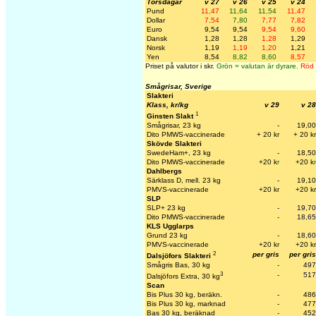
Torsdagar
v 27
v 26
v 25
v 24
Pund
11,47
11,64
11,54
11,47
Dollar
7,54
7,80
7,77
7,82
Euro
9,54
9,54
9,54
9,60
Dansk
1,28
1,28
1,28
1,29
Norsk
1,19
1,19
1,20
1,21
Yen
8,54
8,82
8,60
8,57
Priset på valutor i skr.
Grön = valutan är dyrare.
Röd =
Smågrisar, Sverige
Slakteri
Klass, kr/kg
v 29
v 28
1
Ginsten Slakt
Smågrisar, 23 kg
-
19,00
Dito PMWS-vaccinerade
+ 20 kr
+ 20 kr
Skövde Slakteri
SwedeHam+, 23 kg
-
18,50
Dito PMWS-vaccinerade
+20 k
r
+20 k
r
Dahlbergs
Särklass D, mell. 23 kg
-
19,10
PMVS-vaccinerade
+20 kr
+20 kr
SLP
SLP+ 23 kg
-
19,70
Dito PMWS-vaccinerade
-
18,65
KLS Ugglarps
Grund 23 kg
-
18,60
PMVS-vaccinerade
+20 kr
+20 kr
2
per gris
per gris
Dalsjöfors Slakteri
Smågris Bas, 30 kg
-
497
3
-
517
Dalsjöfors Extra, 30 kg
Scan
Bis Plus 30 kg, beräkn.
-
486
Bis Plus 30 kg, marknad
-
477
Bas 30 kg, beräknad
-
452