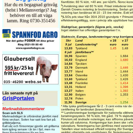
framfötter. 60 % kött. +40 øre. per kött%. Noroc-kor
Har du en begagnad grisvåg
b
) Avräkning sker vid 60 % kött. Priset inkluderar inte 
(helst i Mellansverige)? Jag
Danish Crowns notering är bruttonotering. Sedan gör
notering kan beräknas till 10 - 15 öre mindre. Exkl eft
behöver en till att väga
b
)LSOs pris visar från 30/4 2010 grundpris + Primustil
lamm. Ring 0730-351456
effektivieringstillägg, som i princip alla uppfödare har
Slaktgrisar, garantipris (lägsta pris, vecka)
Inget slakteri har
offentliga
garantipriser f n.
Slaktsvin, Europa, landsnoteringar resp korriger
Skr
Land
v 28
v 27
9 jul
Landsnotering*
euro
euro
13,83
Tyskland
1,45
1,48
6 juli
jämförbara**
16,06
Spanien
-
1,684
16,02
England
-
1,680
14,84
Tjeckien
-
-
13,79
Danmark
-
1,446
13,77
Irland
-
1,444
13,64
Österrike
-
1,430
13,60
Tyskland
-
1,426
13,48
Frankrike
-
1,414
13,31
Holland
-
1,396
13,27
Italien
-
1,392
Läs senaste nytt på
12,90
Belgien
-
1,353
GrisPortalen
12,74
Polen
-
-
11,96
Sverige
-
1,254
-
* Alla tyska grisföretagare får 2 - 3 cent extra när d
Marknadskommentarer
certifiering för lantbruket (branschkrav).
** Landsnoteringar korrigerade för nationella olikhete
Scan och SLS
betalningssystem. 56 % kött, fritt gård. 79 % slaktut
Marknadsläget är oförändrat jämfört med
Förutom vid ändrade noteringar, kan siffrorna påver
förra veckan. Solen har satt bra fart på
kurser på valutorna. Korrigeringar kan även ske i ef
grilldetaljerna.
valutakurs. Noteringarna kan jämföras med varandra
Kall vår och försommar gjorde att grillarna
Tabellen visar redovisad officiell notering (för Sveri
kom igång senare i år än i fjol, men nu
verkligt utbetalda pris uppfödaren får. Noteringarna vis
finns förutsättningar för en bra