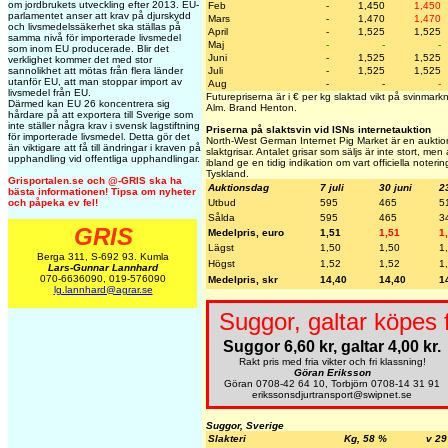
om jordbrukets utveckling efter 2013. EU-
Feb
-
1,450
1,450
parlamentet anser att krav på djurskydd
Mars
-
1,470
1,470
och livsmedelssäkerhet ska ställas på
April
-
1,525
1,525
samma nivå för importerade livsmedel
Maj
-
-
-
som inom EU producerade. Blir det
Juni
-
1,525
1,525
verklighet kommer det med stor
Juli
-
1,525
1,525
sannolikhet att mötas från flera länder
utanför EU, att man stoppar import av
Aug
-
-
-
livsmedel från EU.
Futurepriserna är i € per kg slaktad vikt på svinmar
Därmed kan EU 26 koncentrera sig
Alm. Brand Henton.
hårdare på att exportera till Sverige som
inte ställer några krav i svensk lagstiftning
Priserna på slaktsvin vid ISNs internetauktion
för importerade livsmedel. Detta gör det
North-West German Internet Pig Market är en auktion
än viktigare att få till ändringar i kraven på
slaktgrisar. Antalet grisar som säljs är inte stort, me
upphandling vid offentliga upphandlingar.
ibland ge en tidig indikation om vart officiella noteri
Tyskland.
Grisportalen.se och @-GRIS ska ha
Auktionsdag
7 juli
30 juni
2
bästa informationen! Tipsa om nyheter
Utbud
595
465
5
och påpeka ev fel!
Sålda
595
465
3
GRIS
Medelpris, euro
1,51
1,51
1
Lägst
1,50
1,50
1
Berga 311, S-692 93. Kumla
Högst
1,52
1,52
1
Lars-Gunnar Lannhard
070-6636090, 019-576090
Medelpris, skr
14,40
14,40
1
lg.lannhard@agrar.se
Suggor, galtar köpes 
Suggor 6,60 kr, galtar 4,00 kr.
Rakt pris med fria vikter och fri klassning!
Göran Eriksson
Göran 0708-42 64 10, Torbjörn 0708-14 31 91
erikssonsdjurtransport@swipnet.se
Suggor, Sverige
Slakteri
Kg, 58 %
v 29