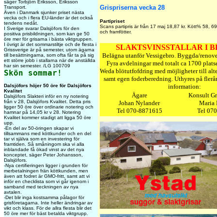
säger Torbjörn Eriksson, Eriksson
Grispriserna vecka 28
Transport.
Även i Danmark sjunker priset nästa
vecka och i flera EU-länder är det också
Partipriset
tendens nedåt.
Scans partipris är från 17 maj 18,87 kr. Kött% 58, 6
I Sverige svarar Dalsjöfors för den
och framfötter.
positiva prisbildningen, som kan ge 50
öre mer för grisarna i bästa viktgruppen.
I övrigt är det sommarstiltje och de flesta i
SLAKTSVINSSTALLAR I B
Grissverige är på semester, utom ägarna
Belägna utanför Vessigebro. Byggda/renove
till besättningarna, som ofta får ta på sig
ett större jobb i stallarna när de anställda
Fyra avdelningar med totalt ca 1700 plats
har sin semester. /LG 100709
Weda blötutfofdring med möjligheter till alt
Skön sommar!
samt egen foderberedning. Uthyres på flerå
Dalsjöfors höjer 50 öre för Dalsjöfors
information:
Kvalitet
Ägare
Konsult Gr
Dalsjöfors Slakteri inför en ny notering
från v 28, Dalsjöfors Kvalitet. Detta pris
Johan Nylander
Maria 
ligger 50 öre över ordinarie notering och
Tel 070-8871615
Tel 07
hamnar på 14,05 kr v 28. Notering
Kvalitet kommer stadigt att ligga 50 öre
upp.
-En del av 50-öringen skapar vi
tillsammans med köttkunder och en del
tar vi själva som en investering för
framtiden. Så småningom ska vi alla
inblandade få ökad vinst av det nya
konceptet, säger Peter Johansson,
Dalsjöfors.
-Nya certifieringen ligger i grunden för
merbetalningen frän köttkunden, men
även att fodret är GMO-fritt, samt att vi
inför en checklista som vi går igenom i
samband med teckningen av nya
avtalen.
-Det blir inga kostsamma pålagor för
grisföretagarna. Inte heller ändringar av
vikt och klass. För de allra flesta blir det
50 öre mer för bäst betalda viktgrupp.