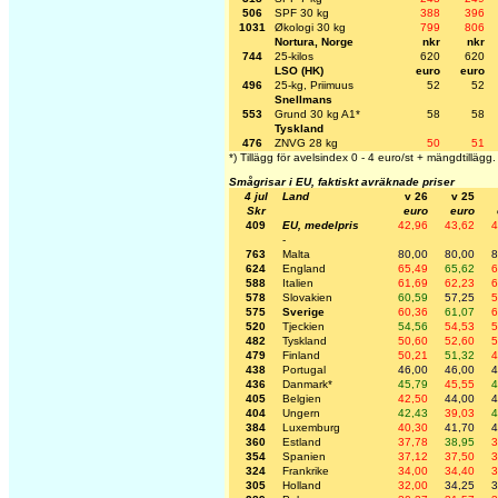
506
SPF 30 kg
388
396
1031
Økologi 30 kg
799
806
Nortura, Norge
nkr
nkr
744
25-kilos
620
620
LSO (HK)
euro
euro
496
25-kg, Priimuus
52
52
Snellmans
553
Grund 30 kg A1*
58
58
Tyskland
476
ZNVG 28 kg
50
51
*) Tillägg för avelsindex 0 - 4 euro/st + mängdtillägg.
Smågrisar i EU, faktiskt avräknade priser
4 jul
Land
v 26
v 25
Skr
euro
euro
409
EU, medelpris
42,96
43,62
4
-
763
Malta
80,00
80,00
8
624
England
65,49
65,62
6
588
Italien
61,69
62,23
6
578
Slovakien
60,59
57,25
5
575
Sverige
60,36
61,07
6
520
Tjeckien
54,56
54,53
5
482
Tyskland
50,60
52,60
5
479
Finland
50,21
51,32
4
438
Portugal
46,00
46,00
4
436
Danmark*
45,79
45,55
4
405
Belgien
42,50
44,00
4
404
Ungern
42,43
39,03
4
384
Luxemburg
40,30
41,70
4
360
Estland
37,78
38,95
3
354
Spanien
37,12
37,50
3
324
Frankrike
34,00
34,40
3
305
Holland
32,00
34,25
3