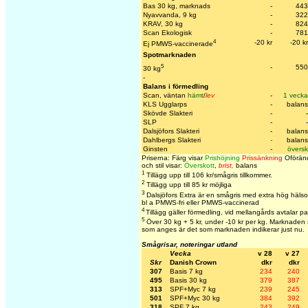
Bas 30 kg, marknads
-
443
Nyavvanda, 9 kg
-
322
KRAV, 30 kg
-
824
Scan Ekologisk
-
781
4
-20 kr
-20 kr
Ej PMWS-vaccinerade
Spotmarknaden
5
-
550
30 kg
-
Balans i förmedling
Scan, väntan
hämt
/
lev
-
1 vecka
KLS Ugglarps
-
balans
Skövde Slakteri
-
-
SLP
-
-
Dalsjöfors Slakteri
-
balans
Dahlbergs Slakteri
-
balans
Ginsten
-
översk
Priserna: Färg visar
Prishöjning
Prissänkning
Oföränd
och stil visar:
Överskott
,
brist,
balans
1
Tillägg upp till 106 kr/smågris tillkommer.
2
Tillägg upp till 85 kr möjliga
3
Dalsjöfors Extra är en smågris med extra hög hälso
bl a PMWS-fri eller PMWS-vaccinerad
4
Tillägg gäller förmedling, vid mellangårds avtalar pa
5
Över 30 kg + 5 kr, under -10 kr per kg. Marknaden sä
som anges är det som marknaden indikerar just nu.
Smågrisar, noteringar utland
Vecka
v 28
v 27
Skr
Danish Crown
dkr
dkr
307
Basis 7 kg
234
240
495
Basis 30 kg
379
387
313
SPF+Myc 7 kg
239
245
501
SPF+Myc 30 kg
384
392
318
SPF 7 kg
243
249