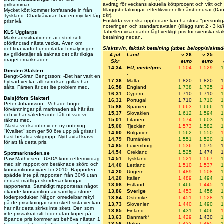
avdrag för veckans aktuella köttprocent och vikt och i
grillsommar.
tilläggsbetalningar, efterlikvider eller årsbonusar (D
Mycket kött kommer fortfarande in från
dkr).
Tyskland. Charkråvaran har en mycket låg
Enskilda svenska uppfödare kan ha stora "personliga
prisnivå.
noteringen och standardavtalen (tillägg runt 2 - 3 kr
Tabellen visar därför lågt verkligt pris för svenska sla
KLS Ugglarps
betalning nedan.
Marknadssituationen är i stort sett
oförändrad nästa vecka. Även om
Slaktsvin, faktisk betalning (utbet. belopp/slaktad
det fina vädret underlättar försäljningen
av grilldetaljer så saknas det där riktiga
4 jul
Land
v 26
v 25
draget i marknaden.
Skr
euro
euro
14,34
EU, medelpris
1,504
1,529
1
Ginsten Slakteri
-
Bengt-Göran Bengtsson: -Det har varit en
17,36
Malta
1,820
1,820
1
hyfsad vecka, allt som kan grillas har
16,58
England
1,738
1,725
1
sålts. Färsen är det lite problem med.
16,31
Cypern
1,710
1,710
1
Dalsjöfors Slakteri
16,31
Portugal
1,710
1,710
1
Peter Johansson: -Vi hade högre
15,86
Spanien
1,663
1,666
1
förväntningar på marknaden så här års
15,37
Slovakien
1,612
1,594
1
och vi har således inte fått ut vad vi
15,01
Litauen
1,574
1,603
1
räknat med.
-Nästa vecka inför vi en ny notering
15,00
Tjeckien
1,573
1,582
1
"Kvalitet" som ger 50 öre upp på grisar i
14,90
Bulgarien
1,562
1,550
1
bäst betalda viktgrupp. Nytt avtal krävs
14,79
Rumänien
1,551
1,520
1
för att få detta pris.
14,65
Luxemburg
1,536
1,575
1
14,54
Grekland
1,525
1,474
1
Spotmarknaden.se
14,51
Tyskland
1,521
1,567
1
Paw Mathiesen: -USDA kom i eftermiddag
med sin rapport om beräknade skörd och
14,40
Lettland
1,510
1,537
1
konsumtionsnivåer för 2010. Rapporten
14,20
Ungern
1,489
1,508
1
spädde inte på rapporten från 30/6 utan
14,20
Italien
1,489
1,494
1
endast måttliga skördesänkningar
13,98
Estland
1,466
1,445
1
rapporteras. Samtidigt rapporteras något
13,86
Sverige
1,453
1,456
1
ökande konsumtion av samtliga större
foderprodukter. Någon omedelbar rekyl
13,84
Österrike
1,451
1,528
1
på de prisökningar som skett sista veckan
13,73
Slovenien
1,440
1,490
1
har när detta skrivs inte skett. Den som
13,65
Finland
1,431
1,406
1
inte prissäkrat sitt foder utan köper på
13,63
Danmark*
1,429
1,430
1
löpande pris kommer att behöva nästan 1
13,56
Polen
1,422
1,485
1