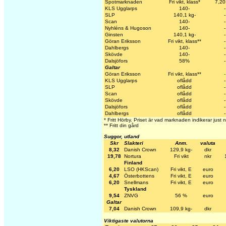
Spotmarknaden
Fri vikt, klass*
7,20
KLS Ugglarps
140-
-
SLP
140,1 kg-
-
Scan
140-
-
Nyhléns & Hugoson
140-
-
Ginsten
140,1 kg-
-
Göran Eriksson
Fri vikt, klass**
-
Dahlbergs
140-
-
Skövde
140-
-
Dalsjöfors
58%
-
Galtar
Göran Eriksson
Fri vikt, klass**
-
KLS Ugglarps
oflådd
-
SLP
oflådd
-
Scan
oflådd
-
Skövde
oflådd
-
Dalsjöfors
oflådd
-
Dahlbergs
oflådd
-
* Fritt Hörby. Priset är vad marknaden indikerar just 
** Fritt din gård
Suggor, utland
Skr
Slakteri
Anm.
valuta
8,32
Danish Crown
129,9 kg-
dkr
19,78
Nortura
Fri vikt
nkr
Finland
6,20
LSO (HKScan)
Fri vikt, E
euro
4,67
Österbottens
Fri vikt, E
euro
6,20
Snellmans
Fri vikt, E
euro
Tyskland
9,54
ZNVG
56 %
euro
Galtar
7,04
Danish Crown
109,9 kg-
dkr
Viktigaste valutorna