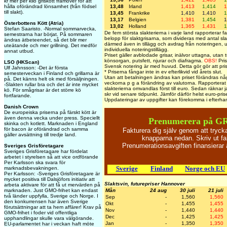
kr mer per kilo griskött framöver för att
13,48
Irland
1,413
1,414
1
hålla oförändrad lönsamhet (från födsel
till slakt).
13,45
Frankrike
1,410
1,410
1
13,17
Belgien
1,381
1,454
1
Österbottens Kött (Atria)
13,02
Holland
1,365
1,431
1
Stefan Saaristo. -Normal sommarvecka,
De fem största slakterierna i varje land rapporterar fak
semestrarna har börjat. På sommaren
belopp för slaktgrisarna, som divideras med antal sla
ändras ätbeteendet, så det blir mer
därmed även in tillägg och avdrag från noteringen, ut
uteätande och mer grillning. Det medför
individuella noteringstillägg.
annat utbud.
Priset gäller avblodade grisar, inälvor uttagna, utan t
könsorgan, putsfett, njurar och diafragma.
OBS!
Pris
LSO (HKScan)
Svensk notering är med huvud. Detta gör gör att pris
Ulf Jahnsson: -Det är första
* Priserna fångar inte in ev efterlikvid vid årets slut.
semesterveckan i Finland och grillarna är
Utan att betalningen ändras kan priset förändras någ
på. Det känns helt ok med försäljningen.
veckorna p g a förändring av valutorna. Rapporterat 
-Slakten rullar bra och det är inte mycket
slakterierna omvandlas först till euro. Sedan räknar jag
kö. För smågrisar är det större kö
skr vid senare tidpunkt. Jämför därför helst euro-pri
fortfarande.
Uppdateringar av uppgifter kan förekomma i efterha
Danish Crown
De europeiska priserna på färskt kött är
även denna vecka under press. Speciellt
Prenumerera på GR
skinka och kotlett. Marknaden i England
för bacon är oförändrad och samma
Fakturera dig själv genom att tryc
gäller avsättning till tredje land.
knapparna nedan. Skriv ut fa
Prenumerationsavgiften finansiera
Sveriges Grisföretagare
Sveriges Grisföretagare har fördelat
arbetet i styrelsen så att vice ordförande
Per Karlsson ska svara för
Sverige
Finland
Norge och EU
marknadsbevakningen.
Per Karlsson: -Sveriges Grisföretagare är
mycket positiva till Dalsjöfors initiativ att
Slaktsvin, futurepriser Hannover
arbeta aktivare för att få ut mervärden på
Mån
24 aug
30 juli
21 juli
marknaden. Just GMO-frihet kan endast
två länder uppfylla, Sverige och Norge. I
Sep
-
1,560
1,560
den konkurrensen har även Sverige
Okt
-
1,455
1,455
förutsättningar att ta hem affärer! Krav på
Nov
-
1,440
1,440
GMO-frihet i foder vid offentliga
Dec
-
1,425
1,425
upphandlingar skulle vara välgörande.
Jan
-
1,350
1,350
EU-parlamentet har i veckan haft möte