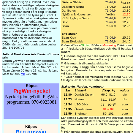
gick priset ner igen i Holland, även om
a
Skövde Slakteri
70-96,9
13,45
det endast var måttliga volymer slaktgrisar
Dalsjöfors Grund
75-96,9
13,55
som bjöds ut. Ändå var föregående
Dahlbergs
71-96,9
13,30
veckas prissänkning på 6 cent i Holland
Nyhléns & Hugos. avt
flexibla
12,25
inte så stort som den tyska på 8 cent. I
Spanien är utbudet av slaktgrisar inte så
KLS Ugglarps Grund
70-96,9
12,85
mycket större än efterfrågan, men priset
SLP
70-96,9
12,25
blev kvar på en oförändrad nivå. I
Scan
75-96,9
12,25
Frankrike blev priset kvar på oförändrad
-
nivå pga måttligt utbud av slaktgrisar.
Eko-grisar
Trend: Utbudet av slaktgrisar är
Scan Krav
73-96,9
25,65
balanserat och slaktvikterna minskar
något. Det gör att marknaden är stabil.
Scan Ekologisk
73-96,9
24,45
Därför väntas oförändrade priser vecka
Gröna siffror =
Ökning
Röda =
Minskning
Oförändrat.
28. ISN 100708
a = Prisskala där bästa viktklass och kött-% betalas h
mindre.
Jutland Meat klarar inte Danish Crowns
a
)
Grisarna säljs till svenska slakterier.
OBS! Du betalar 
pris
Priset är vad marknaden indikerar just nu.
Danish Crowns höjningar av grispriset
a
)
Grisarna går till danska slakterier.
under våren har blivit för mycket även för
** Fritt Hörby. Tillägg från andra orter. Gärna högre v
konkurrenten Jutland Meat. När DC och
hongriisar. Kastrater kan inte exporteras förrän Sveri
Tican sänkte 20 öre v 27, sänkte Jutland
vid kastration.
Meat 50 øre.
MB
100705
*** Gäller endast i kombination med tecknat KLS Ug
Slaktgris 2010 och med tillhörande ordinarie veckole
Köpes
Slaktsvin, Norden, noteringar
PigWin-nyckel
Skr
Slakteri
Viktgr. kg
valuta
12,80
Danish Crown
66,0–81,9
dkr
Nyckel (dongel) till PigWin-
a
23,73
Nortura
nkr
71,1–85,0
programmet. 070-6923081
b
11,54
LSO (HK)
euro
75 – 90,5
11,35
Österbottens
81 – 99
euro
12,59
Snellman
80–101
euro
Ländernas avräkningspriser kan inte jämföras exakt
olika prissättningssystem och med varierande efterb
skr. I Danmark avräknas vid 60 %. Varje procentenh
Köpes
öre.
Beg grisvåg
a
) Från norska priser ska dras slaktdjursavgift, m m