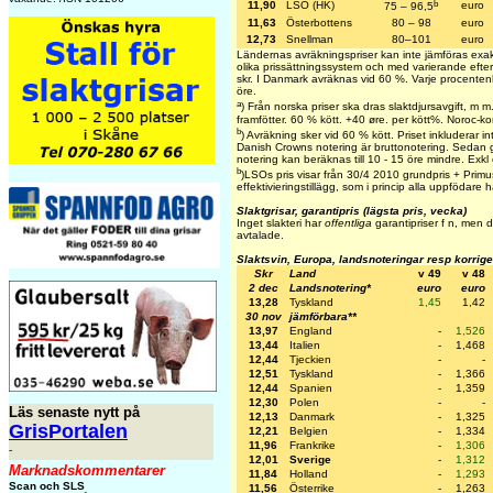
b
11,90
LSO (HK)
euro
75 – 96,5
11,63
Österbottens
80 – 98
euro
12,73
Snellman
80–101
euro
Ländernas avräkningspriser kan inte jämföras exa
olika prissättningssystem och med varierande efte
skr. I Danmark avräknas vid 60 %. Varje procente
öre.
a
) Från norska priser ska dras slaktdjursavgift, m
framfötter. 60 % kött. +40 øre. per kött%. Noroc-k
b
) Avräkning sker vid 60 % kött. Priset inkluderar int
Danish Crowns notering är bruttonotering. Sedan g
notering kan beräknas till 10 - 15 öre mindre. Exkl e
b
)LSOs pris visar från 30/4 2010 grundpris + Primust
effektivieringstillägg, som i princip alla uppfödare h
Slaktgrisar, garantipris (lägsta pris, vecka)
Inget slakteri har
offentliga
garantipriser f n, men d
avtalade.
Slaktsvin, Europa, landsnoteringar resp korrig
Skr
Land
v 49
v 48
2 dec
Landsnotering*
euro
euro
13,28
Tyskland
1,45
1,42
30 nov
jämförbara**
13,97
England
-
1,526
13,44
Italien
-
1,468
12,44
Tjeckien
-
-
12,51
Tyskland
-
1,366
12,44
Spanien
-
1,359
12,30
Polen
-
-
Läs senaste nytt på
12,13
Danmark
-
1,325
GrisPortalen
12,21
Belgien
-
1,334
11,96
Frankrike
-
1,306
-
12,01
Sverige
-
1,312
Marknadskommentarer
11,84
Holland
-
1,293
Scan och SLS
11,56
Österrike
-
1,263