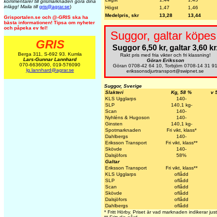
kommentarer till grismarknaden göra dina
inlägg! Maila till
gris@agrar.se
)
Högst
1,47
1,46
Medelpris, skr
13,28
13,44
Grisportalen.se och @-GRIS ska ha
bästa informationen! Tipsa om nyheter
och påpeka ev fel!
Suggor, galtar köpes
GRIS
Suggor 6,50 kr, galtar 3,60 kr
Berga 311, S-692 93. Kumla
Rakt pris med fria vikter och fri klassning!
Lars-Gunnar Lannhard
Göran Eriksson
070-6636090, 019-576090
Göran 0708-42 64 10, Torbjörn 0708-14 31 9
lg.lannhard@agrar.se
erikssonsdjurtransport@swipnet.se
Suggor, Sverige
Slakteri
Kg, 58 %
v 
KLS Ugglarps
140-
SLP
140,1 kg-
Scan
140-
Nyhléns & Hugoson
140-
Ginsten
140,1 kg-
Spotmarknaden
Fri vikt, klass*
Dahlbergs
140-
Eriksson Transport
Fri vikt, klass**
Skövde
140-
Dalsjöfors
58%
Galtar
Eriksson Transport
Fri vikt, klass**
KLS Ugglarps
oflådd
SLP
oflådd
Scan
oflådd
Skövde
oflådd
Dalsjöfors
oflådd
Dahlbergs
oflådd
* Fritt Hörby. Priset är vad marknaden indikerar jus