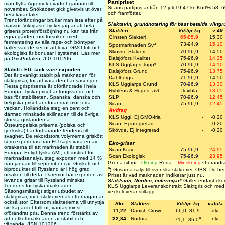
Partipriset
man flytta Agromek-ovädret i januari till
Scans partipris är från 12 juli 19,47 kr. Kött% 58,
november. Snökaoset gick givetvis ut över
och framfötter.
besökarantalet.
Trendförändringar brukar man leta efter på
Slaktsvin, grundnotering för bäst betalda viktg
mässor. Viktigaste tycker jag är att hela
Slakteri
Viktgr kg
v 49
grisens proteinförsörjning nu kan tas från
egna gården, om försöken med
Ginsten Slakteri
65-85,9
15,30
fermentering av alla raps- och böntyper
a
73-94,9
15,10
Spotmarknaden Sv
håller vad de ser ut att lova. GMO-fritt och
Skövde Slakteri
70-96,9
14,50
ekologiskt är bonusar i systemet. Läs mer
Dalsjöfors Kvalitet
75-96,9
14,25
på GrisPortalen. /LG 101206
KLS Ugglarps Topp
*
70-96,9
14,10
Stabilt i EU, tack vare exporten
Dalsjöfors Grund
75-96,9
13,75
Det är ovanligt stabilt på marknaden för
Dahlbergs
71-96,9
14,50
slaktgrisar, för att vara den här säsongen.
KLS Ugglarps Grund
70-96,9
13,30
Flesta grispriserna är oförändrade i hela
Nyhléns & Hugos. avt
flexibla
13,05
Europa. Tyska priset är tongivande och
bas för stabiliteten. Spanska, danska och
SLP
70-96,9
12,45
belgiska priset är oförändrat mot förra
Scan
75-96,9
12,45
veckan. Holländska steg en cent och
Avdrag
därmed minskade skillnaden till de övriga
KLS Uggl. Ej GMO-fria
-
-0,20
största grisländerna.
Scan. Ej integrerad
-
-0,20
Östeuropeiska priserna (polska och
Skövde. Ej integrerad
-
-0,20
tjeckiska) har fortfarande tendens till
svaghet. De rekordstora volymerna griskött
-
som exporteras från EU sägs vara en av
Eko-grisar
orsakerna till att marknaden är stabil i
Scan Krav
75-96,9
24,95
Europa. Enligt tyska AMI, ett institut för
Scan Ekologisk
75-96,9
23,95
marknadsanalys, steg exporten med 14 %
Gröna siffror =
Ökning
Röda =
Minskning
Oförändra
från januari till september i år. Griskött och
a
biprodukter till Ryssland är i hög grad
)
Grisarna säljs till svenska slakterier.
OBS! Du betal
orsaken till detta. Däremot har exporten av
Priset är vad marknaden indikerar just nu.
levande grisar till Ryssland minskat.
Slaktsvin, Norden, noteringar
* Gäller endast i k
Tendens för tyska marknaden:
KLS Ugglarps Leveranskontrakt Slaktgris och med t
Säsongsmässigt stiger utbudet av
veckoleveranstillägg.
slaktgrisar, men slakteriernas efterfrågan är
också stor. Eftersom slakterierna vill utnyttja
Skr
Slakteri
Viktgr. kg
valuta
sin kapacitet fullt ut, väntas minst
11,22
Danish Crown
66,0–81,9
dkr
oförändrat pris. Denna trend förstärks av
a
att nötköttmarknaden är stabil och
22,34
Nortura
nkr
71,1–85,0
växande. /ISN 101206