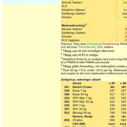
Skövde Slakteri
-
öv
SLP
-
Dalsjöfors Slakteri
-
öv
Dahlbergs Slakteri
-
bal
Ginsten
-
öv
-
M
Marknadsavdrag
Skövde Slakteri
-
3
Dahlbergs Slakteri
-
1
Ginsten
-
3
KLS Ugglarps
-
2
Priserna: Färg visar
Prishöjning
Prissänkning
Oförä
och stil visar:
Överstående
,
brist,
balans
1
Tillägg upp till 106 kr/smågris tillkommer.
2
Tillägg upp till 85 kr möjliga
3
Dalsjöfors Extra är en smågris med extra hög häl
bl a PMWS-fri eller PMWS-vaccinerad
4
Tillägg gäller förmedling, vid mellangårds avtalar 
5
Över 30 kg + 5 kr, under -10 kr per kg. Marknaden 
som anges är det som marknaden indikerar just nu
Smågrisar, noteringar utland
Vecka
v 49
v 48
Skr
Danish Crown
dkr
dkr
228
Basis 7 kg
187
187
386
Basis 30 kg
317
317
234
SPF+Myc 7 kg
192
192
392
SPF+Myc 30 kg
322
322
239
SPF 7 kg
196
196
397
SPF 30 kg
326
326
912
Økologi 30 kg
748
748
Nortura, Norge
nkr
nkr
655
25-kilos
580
580
LSO (HK)
euro
euro