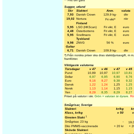
** Fritt din gård
Suggor, utland
Skr
Slakteri
Anm.
valuta
7,93
Danish Crown
129,9 kg-
dkr
a
19,02
Nortura
nkr
Fri vikt
Finland
5,95
LSO (HKScan)
Fri vikt, E
euro
4,48
Österbottens
Fri vikt, E
euro
5,95
Snellmans
Fri vikt, E
euro
Tyskland
9,98
ZNVG
56 %
euro
Galtar
6,71
Danish Crown
109,9 kg-
dkr
a
) Från norska priser ska dras slaktdjursavgift, m
framfötter.
Viktigaste valutorna
Torsdagar
v 47
v 46
v 47
v 45
Pund
10,89
10,97
10,97
10,81
Dollar
6,97
6,95
6,90
6,76
Euro
9,16
9,27
9,38
9,32
Dansk
1,22
1,24
1,25
1,25
Norsk
1,13
1,14
1,15
1,15
Yen
8,29
8,35
8,29
8,27
Priset på valutor i skr.
Grön = valutan är dyrare.
Rö
Smågrisar, Sverige
Slakteri
kr/kg
kr
Klass, kr/kg
v 50
v
1
Ginsten Slakt
Smågrisar, 23 kg
-
19,
Dito PMWS-vaccinerade
+ 20 kr
+ 2
Skövde Slakteri