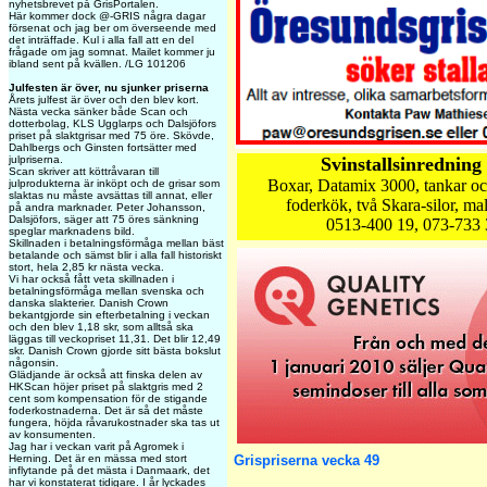
nyhetsbrevet på GrisPortalen.
Här kommer dock @-GRIS några dagar
försenat och jag ber om överseende med
det inträffade. Kul i alla fall att en del
frågade om jag somnat. Mailet kommer ju
ibland sent på kvällen. /LG 101206
Julfesten är över, nu sjunker priserna
Årets julfest är över och den blev kort.
Nästa vecka sänker både Scan och
dotterbolag, KLS Ugglarps och Dalsjöfors
priset på slaktgrisar med 75 öre. Skövde,
Dahlbergs och Ginsten fortsätter med
julpriserna.
Svinstallsinredning 
Scan skriver att köttråvaran till
Boxar, Datamix 3000, tankar oc
julprodukterna är inköpt och de grisar som
slaktas nu måste avsättas till annat, eller
foderkök, två Skara-silor, ma
på andra marknader. Peter Johansson,
Dalsjöfors, säger att 75 öres sänkning
0513-400 19, 073-733 
speglar marknadens bild.
Skillnaden i betalningsförmåga mellan bäst
betalande och sämst blir i alla fall historiskt
stort, hela 2,85 kr nästa vecka.
Vi har också fått veta skillnaden i
betalningsförmåga mellan svenska och
danska slakterier. Danish Crown
bekantgjorde sin efterbetalning i veckan
och den blev 1,18 skr, som alltså ska
läggas till veckopriset 11,31. Det blir 12,49
skr. Danish Crown gjorde sitt bästa bokslut
någonsin.
Glädjande är också att finska delen av
HKScan höjer priset på slaktgris med 2
cent som kompensation för de stigande
foderkostnaderna. Det är så det måste
fungera, höjda råvarukostnader ska tas ut
av konsumenten.
Jag har i veckan varit på Agromek i
Herning. Det är en mässa med stort
Grispriserna vecka 49
inflytande på det mästa i Danmaark, det
har vi konstaterat tidigare. I år lyckades