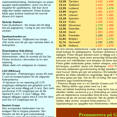
13,35
Tjeckien
1,434
1,440
marknadsförändring. Sänkningen av priset
speglar marknadsbilden, även om det är
13,12
Tyskland
1,410
1,406
negativt för uppfödarna. Det kan dock
12,95
Lettland
1,391
1,479
skilja litet mellan slakterier. Priset ändras
12,85
Ungern
1,381
1,415
både pga ändrad marknad för svensk
12,70
Litauen
1,365
1,382
råvara och import.
12,40
Spanien
1,332
1,336
12,14
Polen
1,305
1,321
Skövde Slakteri
Cato Gustafsson: -Nu börjar det bli riktig
12,82
Slovenien
1,378
1,366
fart på julgrejerna. I övrig är det som förra
12,56
Österrike
1,350
1,344
veckan.
12,10
Irland
1,300
1,363
11,91
Frankrike
1,280
1,280
Spotmarknaden.se
11,84
Belgien
1,272
1,274
Paw Mathiesen: -Stålbadet har börjat…
-Det enda som lär gå upp närmsta tiden är
11,74
Danmark*
1,262
1,262
foderpriset…
11,70
Holland
1,257
1,275
De fem största slakterierna i varje land rapporterar t
Österbottens Kött (Atria)
totalt belopp för slaktgrisarna. Summan divideras 
Stefan Saaristo: -Vi är mitt i julens
slaktgris. Priset fångar därmed även in tillägg och
förberedelser, vilket är normalt så här års.
utfall vid klassning, samt även personligt förhandla
Första veckorna i december är en stor
bonusar och efterlikvider som betalas vid årets slut
satsning.
Priset gäller avblodade grisar, inälvor uttagna, utan
-Både slakt och smågrisar är i balans
könsorgan, putsfett, njurar och diafragma.
OBS!
Pr
Svenska slakteriers grundnotering (enligt tabellen 
LSO (HKScan)
med huvud. Detta gör gör att priserna i EU-tabellen 
Ulf Jansson: -Prishöjningen vecka 49 med
jämföra de båda tabellerna ungefärligt, lägg till 7 %
2 cent är kompensation för de stigande
för dina grisar per kilo. Om du får 14 kr/kg, blir s
foderpriserna.
variation pga kursförändringar.
-Vi lanserar nu en satsning på 3,25
* Priserna fångar inte in t ex Danish Crowns och Tic
omgångar slaktgrisar per grisplats och år.
slut. Räkna därför upp priset med ca 1 skr.
Det ger ett extra tillägg på 3 cent. Den som
Utan att faktisk betalning ändras i resp land, kan p
producerar 3,25 omgångar per år får
tabellen mellan veckorna p g a förändring av valu
därmed 8 cent + 3 cent i tillägg. Det
pris vid slakterierna omvandlas först till euro. Seda
tidigare tillägget utgick med 8 cent för dem
priserna till skr vid senare tidpunkt. När du jämför l
som kör 3,0 omgångar per år.
mellan olika veckor, använd helst priserna i €.
Uppdateringar av uppgifter kan förekomma i efter
Danish Crown
Den europeiska marknaden har nu
äntligen fått in högsta julväxeln. Det
Prenumerera på G
betyder att det är god volymmässig
avsättning, men då det fortfarande är höga