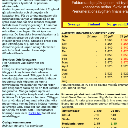
Fakturera dig själv genom att try
slaktvolymer i Tyskland, är priserna
oförändrade.
knapparna nedan. Skriv ut 
Avsättningen av baconprodukter i England
Prenumerationsavgiften finansie
går planmässigt och vi utnyttjar vår
kapacitet bra. På de andra internationella
marknaderna väntar vi fortsatt på att de
ryska kunderna får sina licenser förnyade.
Sverige
Finland
Norge och E
Intill dess är försäljningen lugn. I Kina har
de kinesiska myndigheterna intervenerat
och säljer ut av lagren för att kyla ner
Slaktsvin, futurepriser Hannover 2009
priserna. De kinesiska livsmedelspriserna är
Mån
24 aug
30 juli
21 jul
f ö annars stigande och det ger en
Sep
-
1,560
1,56
inflationspress i Kina. Stigande priser och
god efterfrågan är ju bra för oss.
Okt
-
1,455
1,45
Avsättningen till Japan är lugn för kotlett
Nov
-
1,440
1,44
och bröstfläsk, medan karré säljer
Dec
-
1,425
1,42
tillfredsställande.
Jan
-
1,350
1,35
Feb
-
1,450
1,45
Sveriges Grisföretagare
Mars
-
1,470
1,47
Per Karlsson:-Jag påminner om:
Avtal
April
-
1,525
1,52
Sveriges Grisföretagare har tagit fram
Maj
-
-
tillägg att komplettera det ordinarie
Juni
-
1,525
1,52
leveransavtalet med. Tillägget är tänkt att
Juli
-
1,525
1,52
skydda säljaren mot exempelvis ändrade
Aug
-
-
foderpriser och köparen att kunna
terminssäkra motsvarande mängd foder
Futurepriserna är i € per kg slaktad vikt på svinm
och därigenom säkra sig till en fast kostnad
Alm. Brand Henton.
för grisarna. Många säljare upplever
prissäkring som lite komplicerat, det kanske
Priserna på slaktsvin vid ISNs internetauktion
är lättare för köparen att hantera. Tillägget
North-West German Internet Pig Market är en aukti
kan användas på ett antal olika sätt, vilka
slaktgrisar. Antalet grisar som säljs är inte stort, 
presenteras mer ingående i nästa nummer
ibland ge en tidig indikation om vart officiella note
av Svensk Gris. Tillägget kan ändras efter
Tyskland.
behov på ett flertal sätt. Procentsatser,
Auktionsdag
1 dec
24 nov
tidslängd mm, m m.
Klicka här
för att läsa
Utbud
750
540
avtalstillägget.
Sålda
750
540
Övriga kommentarer
Medelpris, euro
1,45
1,45
(Här kan du som har ytterligare
Lägst
1,44
1,45