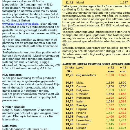
Merparten av råvaran till Scans
11,42
Irland
-
1,247
julproduktion är framtagen och vi följer
* Alla tyska grisföretagare får 2 - 3 cent extra när
inköpsplanen. Vi hoppas på en bra
certifiering för lantbruket (branschkrav).
försäljning de närmsta veckorna av Scan-
** Landsnoteringar korrigerade för nationella olikhe
märkta julprodukter i landets butiker. Vill du
betalningssystem. 56 % kött, fritt gård. 79 % slakt
se hur vi tillverkar Scans Piggham julskinka,
Förutom vid ändrade noteringar, kan siffrorna påv
se vår film på länken
kurser på valutorna. Korrigeringar kan även ske i 
www.scan.se/julskinkeskola
. Scan går nu
kan jämföras med varandra. Enl ISN. Korrigering
successivt in i en ny produktionsperiod där
100803.
grisköttet säsongsmässigt avsätts i andra
Tabellen visar redovisad officiell notering (för Sve
produkter och på andra marknader till lägre
verkligt utbetalda pris uppfödaren får. Noteringarna v
prisnivåer.
avdrag för veckans aktuella köttprocent och vikt och
Vi har en bra anmälan av grisar och vi vill
tilläggsbetalningar, efterlikvider eller årsbonusar 
påminna om att prognosanmäla aktuella
dkr).
djur samt säkerställa rätt antal kommande
Enskilda svenska uppfödare kan ha stora "personlig
veckor.
noteringen och standardavtalen (tillägg runt 2 - 3 
Smågrissituationen utvecklas positivt och vi
Tabellen visar därför lågt verkligt pris för svenska s
har en halv veckas kö. Livsvinsmarknaden
betalning nedan.
är oförändrad med fortsatt bra balans.
Noteringen: Gris -75 öre/kg. Sugga
Slaktsvin, faktisk betalning (utbet. belopp/slakt
oförändrad. Smågris marknadsnotering -20
24 okt
Land
v 42
v 41
kr/st och beräknad notering -33 kr/st.
Skr
euro
euro
KLS Ugglarps
12,75
EU, medelpris
1,370
1,376
Vi har god avsättning för våra produkter
-
och är mitt uppe i julförsäljningsperioden.
16,94
Malta
1,820
1,820
Den går dock mot sitt slut och därmed följer
16,29
Cypern
1,750
1,750
en mindre stark marknadssituation och
15,44
Bulgarien
1,659
1,650
därför sänker vi noteringen för gris.
När det gäller charkråvara märker vi att vår
15,38
Grekland
1,653
1,653
svenska krona är stark och importtrycket
14,84
Rumänien
1,595
1,620
pressar oss.
14,74
Italien
1,584
1,584
14,68
Sverige
1,577
1,588
Ginsten Slakteri
14,09
England
1,514
1,534
Bengt-Göran Bengtsson: -Vi har stora
13,84
Finland
1,487
1,482
anmälningar och det är gott om grisar fram
till nyår. Efter nyår behöver vi dock fler
13,59
Portugal
1,460
1,470
leverantörer.
13,48
Luxemburg
1,448
1,442
13,45
Slovakien
1,445
1,432
Dalsjöfors
13,41
Estland
1,441
1,426
Peter Johansson: -Det sker nu en