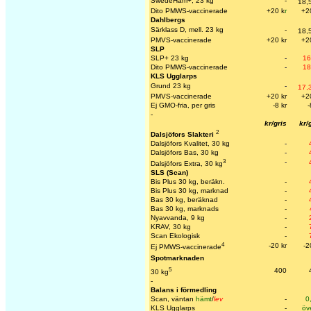
SwedeHam+, 23 kg
-
18,
Dito PMWS-vaccinerade
+20 k
r
+2
Dahlbergs
Särklass D, mell. 23 kg
-
18,
PMVS-vaccinerade
+20 kr
+2
SLP
SLP+ 23 kg
-
16
Dito PMWS-vaccinerade
-
18
KLS Ugglarps
Grund 23 kg
-
17,
PMVS-vaccinerade
+20 kr
+2
Ej GMO-fria, per gris
-8 kr
-
-
kr/gris
kr/
2
Dalsjöfors Slakteri
Dalsjöfors Kvalitet, 30 kg
-
Dalsjöfors Bas, 30 kg
-
3
-
Dalsjöfors Extra, 30 kg
SLS (Scan)
Bis Plus 30 kg, beräkn.
-
Bis Plus 30 kg, marknad
-
Bas 30 kg, beräknad
-
Bas 30 kg, marknads
-
Nyavvanda, 9 kg
-
KRAV, 30 kg
-
Scan Ekologisk
-
4
-20 kr
-2
Ej PMWS-vaccinerade
Spotmarknaden
5
400
30 kg
-
Balans i förmedling
Scan, väntan
hämt
/
lev
-
0
KLS Ugglarps
-
öv