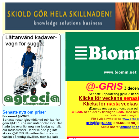
@-GRIS
3 dece
Senaste uppdatering gjord
7 dece
Klicka för veckans
senas
Klicka för
nästa
veckas 
(Dateras endast upp torsdagar och
Senaste nytt om priser
@-
GRIS
är en del av tidningen
GRIS
,
med aktu
senaste noteringsnytt.
Försenad @-GRIS
För övriga nyheter se
www.grispor
Senaste resan blev förlängd och jag fick
gris@agrar.se
göra @-GRIS på min notebook-dator. Där
070-663 60 90,
0
hade jag ovanligt nog inte laddat ner alla
Klicka här för
annonsprise
era mailadresser. Därför kunde jag inte
skicka @-GRIS till mailbrevlådorna som
vanligt på fredagskvällen, men jag lade