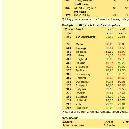
484
25-kg, Priimuus
52
52
Snellmans
540
Grund 30 kg A1*
58
58
Tyskland
375
ZNVG 28 kg
43
41
*) Tillägg för avelsindex 0 - 4 euro/st + mängdtilläg
Smågrisar i EU, faktiskt avräknade priser
7 nov
Land
v 44
v 43
Skr
euro
euro
308
EU, medelpris
33,09
32,56
-
745
Malta
80,00
80,00
564
Sverige
60,54
61,58
483
Tjeckien
51,90
51,90
477
Italien
51,20
51,20
466
England
50,06
49,75
463
Finland
49,75
50,20
372
Slovakien
40,00
50,00
370
Tyskland
39,80
38,50
360
Luxemburg
38,70
38,70
357
Estland
38,40
40,49
357
Danmark*
36,08
36,07
335
Portugal
36,00
36,00
302
Belgien
32,50
32,50
276
Ungern
29,64
27,41
262
Spanien
28,20
27,25
212
Holland
22,75
22,75
206
Polen
22,13
22,01
205
Frankrike
22,00
21,00
Priserna är i € och ändringar omfattar även veckan
Avelsgyltor
Säljare
Ålder
v 49
Spotmarknaden
5,5 mån
-