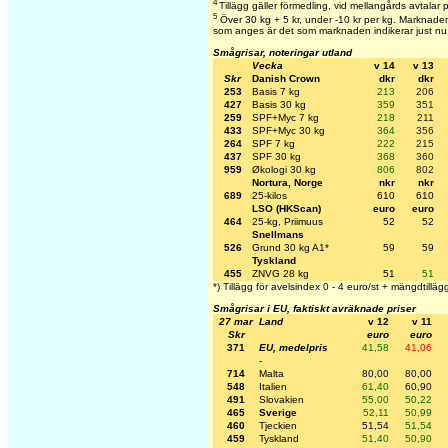
4
Tillägg gäller förmedling, vid mellangårds avtalar 
5
Över 30 kg + 5 kr, under -10 kr per kg. Marknaden 
som anges är det som marknaden indikerar just nu
Smågrisar, noteringar utland
Vecka
v 14
v 13
Skr
Danish Crown
dkr
dkr
253
Basis 7 kg
213
206
427
Basis 30 kg
359
351
259
SPF+Myc 7 kg
218
211
433
SPF+Myc 30 kg
364
356
264
SPF 7 kg
222
215
437
SPF 30 kg
368
360
959
Økologi 30 kg
806
802
Nortura, Norge
nkr
nkr
689
25-kilos
610
610
LSO (HKScan)
euro
euro
464
25-kg, Priimuus
52
52
Snellmans
526
Grund 30 kg A1*
59
59
Tyskland
455
ZNVG 28 kg
51
51
*) Tillägg för avelsindex 0 - 4 euro/st + mängdtilläg
Smågrisar i EU, faktiskt avräknade priser
27 mar
Land
v 12
v 11
Skr
euro
euro
371
EU, medelpris
41,58
41,06
-
714
Malta
80,00
80,00
548
Italien
61,40
60,90
491
Slovakien
55,00
50,22
465
Sverige
52,11
50,99
460
Tjeckien
51,54
51,54
459
Tyskland
51,40
50,90