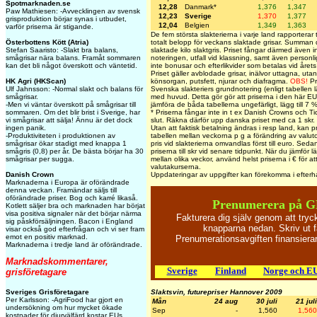
Spotmarknaden.se
12,28
Danmark*
1,376
1,347
Paw Mathiesen: -Avvecklingen av svensk
12,23
Sverige
1,370
1,377
grisproduktion börjar synas i utbudet,
12,04
Belgien
1,349
1,363
varför priserna är stigande.
De fem största slakterierna i varje land rapporterar t
Österbottens Kött (Atria)
totalt belopp för veckans slaktade grisar. Summan 
Stefan Saaristo: -Slakt bra balans,
slaktade kilo slaktgris. Priset fångar därmed även i
smågrisar nära balans. Framåt sommaren
noteringen, utfall vid klassning, samt även personli
kan det bli något överskott och väntetid.
inte bonusar och efterlikvider som betalas vid årets 
Priset gäller avblodade grisar, inälvor uttagna, utan
HK Agri (HKScan)
könsorgan, putsfett, njurar och diafragma.
OBS!
Pr
Ulf Jahnsson: -Normal slakt och balans för
Svenska slakteriers grundnotering (enligt tabellen 
smågrisar.
med huvud. Detta gör gör att priserna i den här EU-t
-Men vi väntar överskott på smågrisar till
jämföra de båda tabellerna ungefärligt, lägg till 7 
sommaren. Om det blir brist i Sverige, har
* Priserna fångar inte in t ex Danish Crowns och Tic
vi smågrisar att sälja! Ännu är det dock
slut. Räkna därför upp danska priset med ca 1 skr.
ingen panik.
Utan att faktisk betalning ändras i resp land, kan p
-Produktiviteten i produktionen av
tabellen mellan veckorna p g a förändring av valut
smågrisar ökar stadigt med knappa 1
pris vid slakterierna omvandlas först till euro. Sedan
smågris (0,8) per år. De bästa börjar ha 30
priserna till skr vid senare tidpunkt. När du jämför lä
smågrisar per sugga.
mellan olika veckor, använd helst priserna i € för 
valutakurserna.
Danish Crown
Uppdateringar av uppgifter kan förekomma i efterh
Marknaderna i Europa är oförändrade
denna veckan. Framändar säljs till
oförändrade priser. Bog och karré likaså.
Prenumerera på G
Kotlett säljer bra och marknaden har börjat
visa positiva signaler när det börjar närma
Fakturera dig själv genom att try
sig påskförsäljningen. Bacon i England
knapparna nedan. Skriv ut f
visar också god efterfrågan och vi ser fram
emot en positiv marknad.
Prenumerationsavgiften finansier
Marknaderna i tredje land är oförändrade.
Marknadskommentarer,
Sverige
Finland
Norge och E
grisföretagare
Sveriges Grisföretagare
Slaktsvin, futurepriser Hannover 2009
Per Karlsson: -AgriFood har gjort en
Mån
24 aug
30 juli
21 juli
undersökning om hur mycket ökade
Sep
-
1,560
1,560
kostnader för djurvälfärd kostar EUs