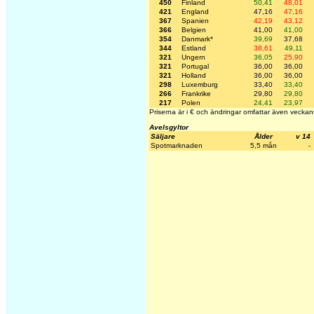
450
Finland
50,41
48,01
421
England
47,16
47,16
367
Spanien
42,19
43,12
366
Belgien
41,00
41,00
354
Danmark*
39,69
37,68
344
Estland
38,61
49,11
321
Ungern
36,05
25,90
321
Portugal
36,00
36,00
321
Holland
36,00
36,00
298
Luxemburg
33,40
33,40
266
Frankrike
29,80
29,80
217
Polen
24,41
23,97
Priserna är i € och ändringar omfattar även veckan
Avelsgyltor
Säljare
Ålder
v 14
Spotmarknaden
5,5 mån
-