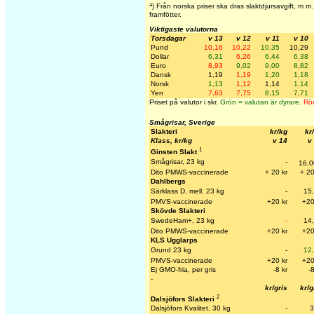
a
) Från norska priser ska dras slaktdjursavgift, m 
framfötter.
Viktigaste valutorna
Torsdagar
v 13
v 12
v 11
v 10
Pund
10,16
10,22
10,35
10,29
Dollar
6,31
6,26
6,44
6,38
Euro
8,93
9,02
9,00
8,82
Dansk
1,19
1,19
1,20
1,18
Norsk
1,13
1,12
1,14
1,14
Yen
7,63
7,75
8,15
7,71
Priset på valutor i skr.
Grön = valutan är dyrare.
Röd
Smågrisar, Sverige
Slakteri
kr/kg
kr
Klass, kr/kg
v 14
v
1
Ginsten Slakt
Smågrisar, 23 kg
-
16,0
Dito PMWS-vaccinerade
+ 20 kr
+ 20
Dahlbergs
Särklass D, mell. 23 kg
-
15
PMVS-vaccinerade
+20 kr
+20
Skövde Slakteri
SwedeHam+, 23 kg
-
14
Dito PMWS-vaccinerade
+20 k
r
+20
KLS Ugglarps
Grund 23 kg
-
12
PMVS-vaccinerade
+20 kr
+20
Ej GMO-fria, per gris
-8 kr
-8
-
kr/gris
kr/g
2
Dalsjöfors Slakteri
Dalsjöfors Kvalitet, 30 kg
-
3