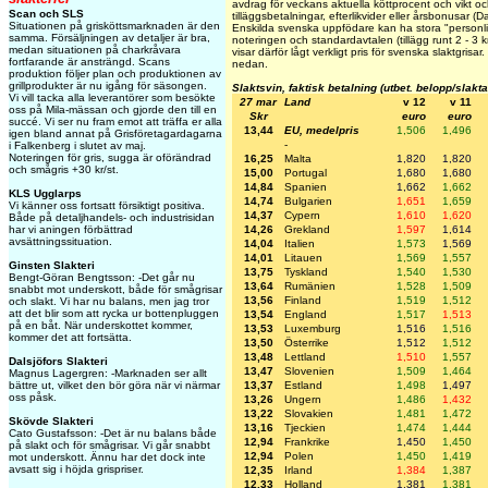
avdrag för veckans aktuella köttprocent och vikt och
Scan och SLS
tilläggsbetalningar, efterlikvider eller årsbonusar (
Situationen på grisköttsmarknaden är den
Enskilda svenska uppfödare kan ha stora "personlig
samma. Försäljningen av detaljer är bra,
noteringen och standardavtalen (tillägg runt 2 - 3 
medan situationen på charkråvara
visar därför lågt verkligt pris för svenska slaktgrisa
fortfarande är ansträngd. Scans
nedan.
produktion följer plan och produktionen av
grillprodukter är nu igång för säsongen.
Slaktsvin, faktisk betalning (utbet. belopp/slakt
Vi vill tacka alla leverantörer som besökte
27 mar
Land
v 12
v 11
oss på Mila-mässan och gjorde den till en
Skr
euro
euro
succé. Vi ser nu fram emot att träffa er alla
13,44
EU, medelpris
1,506
1,496
igen bland annat på Grisföretagardagarna
-
i Falkenberg i slutet av maj.
Noteringen för gris, sugga är oförändrad
16,25
Malta
1,820
1,820
och smågris +30 kr/st.
15,00
Portugal
1,680
1,680
14,84
Spanien
1,662
1,662
KLS Ugglarps
14,74
Bulgarien
1,651
1,659
Vi känner oss fortsatt försiktigt positiva.
14,37
Cypern
1,610
1,620
Både på detaljhandels- och industrisidan
har vi aningen förbättrad
14,26
Grekland
1,597
1,614
avsättningssituation.
14,04
Italien
1,573
1,569
14,01
Litauen
1,569
1,557
Ginsten Slakteri
13,75
Tyskland
1,540
1,530
Bengt-Göran Bengtsson: -Det går nu
13,64
Rumänien
1,528
1,509
snabbt mot underskott, både för smågrisar
13,56
Finland
1,519
1,512
och slakt. Vi har nu balans, men jag tror
att det blir som att rycka ur bottenpluggen
13,54
England
1,517
1,513
på en båt. När underskottet kommer,
13,53
Luxemburg
1,516
1,516
kommer det att fortsätta.
13,50
Österrike
1,512
1,512
13,48
Lettland
1,510
1,557
Dalsjöfors Slakteri
13,47
Slovenien
1,509
1,464
Magnus Lagergren: -Marknaden ser allt
bättre ut, vilket den bör göra när vi närmar
13,37
Estland
1,498
1,497
oss påsk.
13,26
Ungern
1,486
1,432
13,22
Slovakien
1,481
1,472
Skövde Slakteri
13,16
Tjeckien
1,474
1,444
Cato Gustafsson: -Det är nu balans både
12,94
Frankrike
1,450
1,450
på slakt och för smågrisar. Vi går snabbt
12,94
Polen
1,450
1,419
mot underskott. Ännu har det dock inte
avsatt sig i höjda grispriser.
12,35
Irland
1,384
1,387
12,33
Holland
1,381
1,381