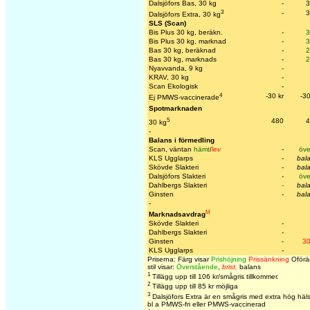
Dalsjöfors Bas, 30 kg
-
3
3
-
3
Dalsjöfors Extra, 30 kg
SLS (Scan)
Bis Plus 30 kg, beräkn.
-
3
Bis Plus 30 kg, marknad
-
3
Bas 30 kg, beräknad
-
2
Bas 30 kg, marknads
-
2
Nyavvanda, 9 kg
-
KRAV, 30 kg
-
Scan Ekologisk
-
4
-30 kr
-30
Ej PMWS-vaccinerade
Spotmarknaden
5
480
4
30 kg
-
Balans i förmedling
Scan, väntan
hämt
/
lev
-
öve
KLS Ugglarps
-
bal
Skövde Slakteri
-
bal
Dalsjöfors Slakteri
-
öve
Dahlbergs Slakteri
-
bal
Ginsten
-
bal
-
M
Marknadsavdrag
Skövde Slakteri
-
Dahlbergs Slakteri
-
Ginsten
-
30
KLS Ugglarps
-
Priserna: Färg visar
Prishöjning
Prissänkning
Oförän
stil visar:
Överstående
,
brist,
balans
1
Tillägg upp till 106 kr/smågris tillkommer.
2
Tillägg upp till 85 kr möjliga
3
Dalsjöfors Extra är en smågris med extra hög häl
bl a PMWS-fri eller PMWS-vaccinerad