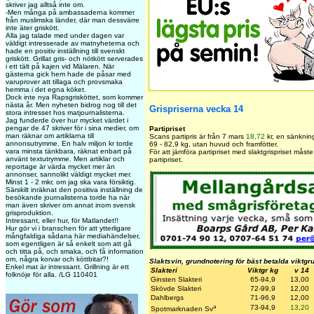
skriver jag alltså inte om.
-Men många på ambassaderna kommer
från muslimska länder, där man dessvärre
inte äter griskött.
Alla jag talade med under dagen var
väldigt intresserade av matnyheterna och
hade en positiv inställning till svenskt
griskött. Grillat gris- och nötkött serverades
i ett tält på kajen vid Mälaren. När
gästerna gick hem hade de påsar med
varuprover att tillaga och provsmaka
hemma i det egna köket.
Dock inte nya Rapsgrisköttet, som kommer
nästa år. Men nyheten bidrog nog till det
Grispriserna vecka 14
stora intresset hos matjournalisterna.
Jag funderde över hur mycket värdet i
pengar de 47 skriver för i sina medier, om
Partipriset
man räknar om artiklarna till
Scans partipris är från 7 mars
18,72
kr, en sänknin
annonsutrymme. En halv miljon kr torde
69 - 82,9 kg, utan huvud och framfötter.
vara minsta tänkbara, räknat enbart på
För att jämföra partipriset med slaktgrispriset mås
använt textutrymme. Men artiklar och
partipriset.
reportage är värda mycket mer än
annonser, sannolikt väldigt mycket mer.
Minst 1 - 2 mkr, om jag ska vara försiktig.
Särskilt inräknat den positiva inställning de
besökande journalisterna torde ha när
man även skriver om annat inom svensk
grisproduktion.
Intressant, eller hur, för Matlandet!!
Hur gör vi i branschen för att ytterligare
mångfaldiga sådana här mediahändelser,
som egentligen är så enkelt som att gå
och titta på, och smaka, och få information
om, några korvar och köttbitar?!
Slaktsvin, grundnotering för bäst betalda viktgr
Enkel mat är intressant. Grillning är ett
Slakteri
Viktgr kg
v 14
folknöje för alla. /LG 110401
Ginsten Slakteri
65-94,9
13,00
Skövde Slakteri
72-99,9
12,00
Dahlbergs
71-96,9
12,00
a
73-94,9
13,20
Spotmarknaden Sv