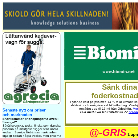
Sänk dina
foderkostnad
Flytande kokt potatis med 14 % ts är utmärkt 
slaktsvin och smågrisar vid blötutfodring. Vi erbju
området upp till 16 mil från Ödeshög.
Mer 
Senaste nytt om priser
Tala med Ewa tel 0705-82 99 77
olsen
och marknaden
Snart kommer prishöjningarna även i
Sverige!?
Såväl svenska, tyska, finska som danska
@-GRIS
priserna på slaktgrisar ligger stilla nästa
vecka. I Sverige förbättras marknaden
1 apr
stadigt sedan några veckor, men priserna