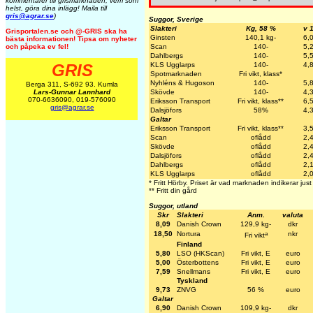
kommentarer till grismarknaden, vem som
helst, göra dina inlägg! Maila till
gris@agrar.se
)
Suggor, Sverige
Slakteri
Kg, 58 %
v 
Grisportalen.se och @-GRIS ska ha
Ginsten
140,1 kg-
6,
bästa informationen! Tipsa om nyheter
och påpeka ev fel!
Scan
140-
5,
Dahlbergs
140-
5,
GRIS
KLS Ugglarps
140-
4,
Spotmarknaden
Fri vikt, klass*
Nyhléns & Hugoson
140-
5,
Berga 311, S-692 93. Kumla
Lars-Gunnar Lannhard
Skövde
140-
4,
070-6636090, 019-576090
Eriksson Transport
Fri vikt, klass**
6,
gris@agrar.se
Dalsjöfors
58%
4,
Galtar
Eriksson Transport
Fri vikt, klass**
3,
Scan
oflådd
2,
Skövde
oflådd
2,
Dalsjöfors
oflådd
2,
Dahlbergs
oflådd
2,
KLS Ugglarps
oflådd
2,
* Fritt Hörby. Priset är vad marknaden indikerar just
** Fritt din gård
Suggor, utland
Skr
Slakteri
Anm.
valuta
8,09
Danish Crown
129,9 kg-
dkr
a
18,50
Nortura
nkr
Fri vikt
Finland
5,80
LSO (HKScan)
Fri vikt, E
euro
5,00
Österbottens
Fri vikt, E
euro
7,59
Snellmans
Fri vikt, E
euro
Tyskland
9,73
ZNVG
56 %
euro
Galtar
6,90
Danish Crown
109,9 kg-
dkr