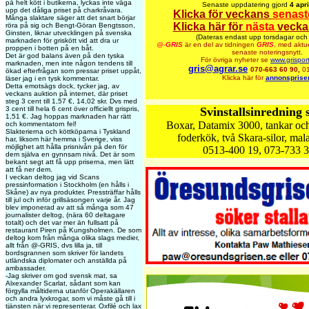
på helt kött i butikerna, lyckas inte väga
Senaste uppdatering gjord
4 apr
upp det dåliga priset på charkråvara.
Klicka för veckans
senast
Många slaktare säger att det snart börjar
Klicka här för
nästa
vecka
röra på sig och Bengt-Göran Bengtsson,
Ginsten, liknar utvecklingen på svenska
(Dateras endast upp torsdagar och 
marknaden för griskött vid att dra ur
@-
GRIS
är en del av tidningen
GRIS
,
med aktue
proppen i botten på en båt.
senaste noteringsnytt.
Det är god balans även på den tyska
För övriga nyheter se
www.grispor
marknaden, men inte någon tendens till
gris@agrar.se
070-663 60 90,
0
ökad efterfrågan som pressar priset uppåt,
Klicka här för
annonspriser
läser jag i en tysk kommentar.
Detta emotsägs dock, tycker jag, av
veckans auktion på internet, där priset
steg 3 cent till 1,57 €, 14,02 skr. Dvs med
3 cent till hela 6 cent över officiellt grispris,
Svinstallsinredning s
1,51 €. Jag hoppas marknaden har rätt
Boxar, Datamix 3000, tankar och
och kommentatorn fel!
Slakterierna och köttköparna i Tyskland
foderkök, två Skara-silor, mal
har, liksom här hemma i Sverige, viss
möjlighet att hålla prisnivån på den för
0513-400 19, 073-733 3
dem själva en gynnsam nivå. Det är som
bekant segt att få upp priserna, men lätt
att få ner dem.
I veckan deltog jag vid Scans
pressinformation i Stockholm (en hålls i
Skåne) av nya produkter. Pressträffar hålls
till jul och inför grillsäsongen varje år. Jag
blev imponerad av att så många som 47
journalister deltog, (nära 60 deltagare
totalt) och det var mer än fullsatt på
restaurant Piren på Kungsholmen. De som
deltog kom från många olika slags medier,
allt från @-GRIS, dvs lilla ja, till
bordsgrannen som skriver för landets
utländska diplomater och anställda på
ambassader.
-Jag skriver om god svensk mat, sa
Alxexander Scarlat, sådant som kan
förgylla måltiderna utanför Operakällaren
och andra lyxkrogar, som vi måste gå till i
tjänsten när vi representerar. Oxfilé och lax