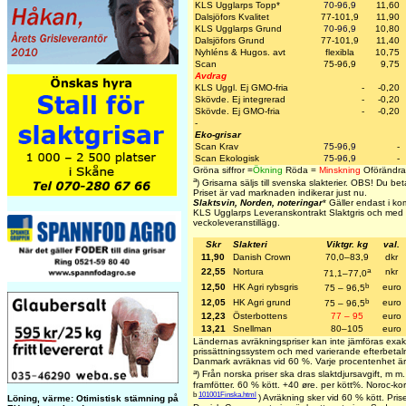
KLS Ugglarps Topp
*
70-96,9
11,60
Dalsjöfors Kvalitet
77-101,9
11,90
KLS Ugglarps Grund
70-96,9
10,80
Dalsjöfors Grund
77-101,9
11,40
Nyhléns & Hugos. avt
flexibla
10,75
Scan
75-96,9
9,75
Avdrag
KLS Uggl. Ej GMO-fria
-
-0,20
Skövde. Ej integrerad
-
-0,20
Skövde. Ej GMO-fria
-
-0,20
-
Eko-grisar
Scan Krav
75-96,9
-
Scan Ekologisk
75-96,9
-
Gröna siffror =
Ökning
Röda =
Minskning
Oförändra
a
)
Grisarna säljs till svenska slakterier.
OBS! Du betala
Priset är vad marknaden indikerar just nu.
Slaktsvin, Norden, noteringar
* Gäller endast i k
KLS Ugglarps Leveranskontrakt Slaktgris och med 
veckoleveranstillägg.
Skr
Slakteri
Viktgr. kg
val.
11,90
Danish Crown
70,0–83,9
dkr
a
22,55
Nortura
nkr
71,1–77,0
b
12,50
HK Agri rybsgris
euro
75 – 96,5
b
12,05
HK Agri grund
euro
75 – 96,5
12,23
Österbottens
77 – 95
euro
13,21
Snellman
80–105
euro
Ländernas avräkningspriser kan inte jämföras exak
prissättningssystem och med varierande efterbetaln
Danmark avräknas vid 60 %. Varje procentenhet är
a
) Från norska priser ska dras slaktdjursavgift, m 
framfötter. 60 % kött. +40 øre. per kött%. Noroc-ko
b
101001Finska.html
) Avräkning sker vid 60 % kött. Priset
Löning, värme: Otimistisk stämning på