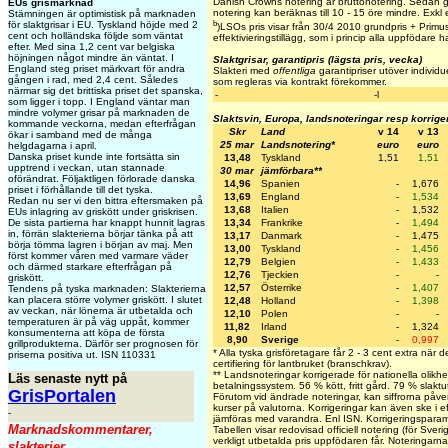
Danish Crowns notering är bruttonotering. Sedan g
EUs grismarknad
notering kan beräknas till 10 - 15 öre mindre. Exkl ef
Stämningen är optimistisk på marknaden
b
för slaktgrisar i EU. Tyskland höjde med 2
)LSOs pris visar från 30/4 2010 grundpris + Primust
cent och holländska följde som väntat
effektivieringstillägg, som i princip alla uppfödare ha
efter. Med sina 1,2 cent var belgiska
höjningen något mindre än väntat. I
Slaktgrisar, garantipris (lägsta pris, vecka)
England steg priset märkvart för andra
Slakteri med
offentliga
garantipriser utöver individu
gången i rad, med 2,4 cent. Således
som regleras via kontrakt förekommer.
närmar sig det brittiska priset det spanska,
-
-l
som ligger i topp. I England väntar man
mindre volymer grisar på marknaden de
Slaktsvin, Europa, landsnoteringar resp korrige
kommande veckorna, medan efterfrågan
Skr
Land
v 14
v 13
ökar i samband med de många
25 mar
Landsnotering*
euro
euro
helgdagarna i april.
Danska priset kunde inte fortsätta sin
13,48
Tyskland
1,51
1,51
upptrend i veckan, utan stannade
30 mar
jämförbara**
oförändrat. Följaktligen förlorade danska
14,96
Spanien
-
1,676
priset i förhållande till det tyska.
13,69
England
-
1,534
Redan nu ser vi den bittra eftersmaken på
13,68
Italien
-
1,532
EUs inlagring av griskött under griskrisen.
De sista partierna har knappt hunnit lagras
13,34
Frankrike
-
1,494
in, förrän slakterierna börjar tänka på att
13,17
Danmark
-
1,475
börja tömma lagren i början av maj. Men
13,00
Tyskland
-
1,456
först kommer våren med varmare väder
12,79
Belgien
-
1,433
och därmed starkare efterfrågan på
12,76
Tjeckien
-
-
griskött.
12,57
Österrike
-
1,407
Tendens på tyska marknaden: Slakterierna
kan placera större volymer griskött. I slutet
12,48
Holland
-
1,398
av veckan, när lönerna är utbetalda och
12,10
Polen
-
-
temperaturen är på väg uppåt, kommer
11,82
Irland
-
1,324
konsumenterna att köpa de första
8,90
Sverige
-
0,997
grillprodukterna. Därför ser prognosen för
* Alla tyska grisföretagare får 2 - 3 cent extra när 
priserna positiva ut. ISN 110331
certifiering för lantbruket (branschkrav).
** Landsnoteringar korrigerade för nationella olikhe
Läs senaste nytt på
betalningssystem. 56 % kött, fritt gård. 79 % slaktu
GrisPortalen
Förutom vid ändrade noteringar, kan siffrorna påve
kurser på valutorna. Korrigeringar kan även ske i 
-
jämföras med varandra. Enl ISN. Korrigeringspar
Marknadskommentarer,
Tabellen visar redovisad officiell notering (för Sver
verkligt utbetalda pris uppfödaren får. Noteringarna v
slakterier