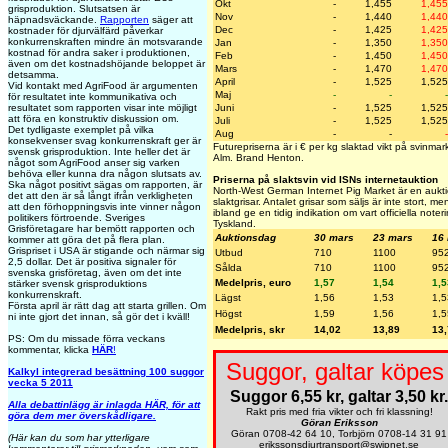
Okt
-
1,455
1,455
grisproduktion. Slutsatsen är
Nov
-
1,440
1,440
häpnadsväckande.
Rapporten
säger att
Dec
-
1,425
1,425
kostnader för djurvälfärd påverkar
konkurrenskraften mindre än motsvarande
Jan
-
1,350
1,350
kostnad för andra saker i produktionen,
Feb
-
1,450
1,450
även om det kostnadshöjande beloppet är
Mars
-
1,470
1,470
detsamma.
April
-
1,525
1,525
Vid kontakt med AgriFood är argumenten
Maj
-
-
-
för resultatet inte kommunikativa och
resultatet som rapporten visar inte möjligt
Juni
-
1,525
1,525
att föra en konstruktiv diskussion om.
Juli
-
1,525
1,525
Det tydligaste exemplet på vilka
Aug
-
-
-
konsekvenser svag konkurrenskraft ger är
Futurepriserna är i € per kg slaktad vikt på svinma
svensk grisproduktion. Inte heller det är
Alm. Brand Henton.
något som AgriFood anser sig varken
behöva eller kunna dra någon slutsats av.
Priserna på slaktsvin vid ISNs internetauktion
Ska något positivt sägas om rapporten, är
North-West German Internet Pig Market är en auktio
det att den är så långt ifrån verkligheten
slaktgrisar. Antalet grisar som säljs är inte stort, 
att den förhoppningsvis inte vinner någon
ibland ge en tidig indikation om vart officiella note
politikers förtroende. Sveriges
Tyskland.
Grisföretagare har bemött rapporten och
Auktionsdag
30 mars
23 mars
16
kommer att göra det på flera plan.
Grispriset i USA är stigande och närmar sig
Utbud
710
1100
95
2,5 dollar. Det är positiva signaler för
Sålda
710
1100
95
svenska grisföretag, även om det inte
Medelpris, euro
1,57
1,54
1,5
stärker svensk grisproduktions
konkurrenskraft.
Lägst
1,56
1,53
1,5
Första april är rätt dag att starta grillen. Om
Högst
1,59
1,56
1,5
ni inte gjort det innan, så gör det i kväll!
Medelpris, skr
14,02
13,89
13
PS: Om du missade förra veckans
kommentar, klicka
HÄR
!
Suggor, galtar köpes 
Kalkyl integrerad besättning 100 suggor
vecka 5 2011
Suggor 6,55 kr, galtar 3,50 kr.
Alla debattinlägg är inlagda HÄR, för att
Rakt pris med fria vikter och fri klassning!
göra dem mer överskådligare.
Göran Eriksson
Göran 0708-42 64 10, Torbjörn 0708-14 31 91
(Här kan du som har ytterligare
erikssonsdjurtransport@swipnet.se