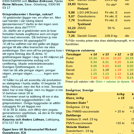
0300-540050 och
Mattias Eriksson
,
Fjärås
a
18,83
Nortura
nkr
Reine Nilsson
,
Säve, Göteborg, 0300-96
Fri vikt
03 17
Finland
5,88
LSO (HKScan)
Fri vikt, E
euro
Grisproducenter i Sverige, vakna!!
5,07
Österbottens
Fri vikt, E
euro
-Vi grisbönder lägger ner, en efter en. Men
7,70
Snellmans
Fri vikt, E
euro
vad händer i vår näring bland
tjänstemännen? Varför är det ingen som
Tyskland
behöver sluta där?????
10,23
ZNVG
56 %
euro
-Jo, därför att vi grisbönder som är kvar
Galtar
fortsätter betala avgifterna som om inget
7,26
Danish Crown
109,9 kg-
dkr
hänt med ekonomin. Då behöver ju inte
a
tjänstemännen bli uppsagda!!!!!
) Från norska priser ska dras slaktdjursavgift, 
-Vi vill ha valfrihet när det gäller att lägga
framfötter.
pengar till alla olika branscher via våra
Viktigaste valutorna
avräkningar. Den som vill ha pengarna kvar i
sitt egna företag ska få detta. Vi
Torsdagar
v 14
v 13
v 12
v 11
grisföretagare lägger i dag ca 60 miljoner på
Pund
10,34
10,16
10,22
10,35
branschgemensamma avdrag och
Dollar
6,34
6,31
6,26
6,44
certifiering, ökade veterinärkostnader,
Euro
9,06
8,93
9,02
9,00
Sveriges Grisföretagare, m m.
Dansk
1,21
1,19
1,19
1,20
-Vart tar då alla pengar vägen, pengar
vägen, pengar vägen............ ingen som
Norsk
1,15
1,13
1,12
1,14
vet!
Yen
7,44
7,63
7,75
8,15
-Vi håller nu på att avveckla vår produktion
Priset på valutor i skr.
Grön = valutan är dyrare.
Rö
av slaktgrisar i hyrda stallar. Vi begärde 16
kr/kg i februari, men det fick vi inte. Senaste
tiden har vi inte frågat, men nu lägger vi ner.
Smågrisar, Sverige
Vi behöver minst 18 kr.
Slakteri
kr/kg
k
-Vi kommer snart ta ställning till om vi ska
Klass, kr/kg
v 15
fortsätta med suggpoolsdelen i vår
1
Ginsten Slakt
grisproduktion. Övriga byggnader är alltför
nybyggda för att läggas ner.
Smågrisar, 23 kg
-
16
-Vi är 38 år, båda, och tillhör den yngsta
Dito PMWS-vaccinerade
+ 20 kr
+ 2
generationen uppfödare, så det är för tidigt
Dahlbergs
att sluta. /110408
Särklass D, mell. 23 kg
-
1
Katarina och Anders Löfman,
Lidköping,
073-727 55 30
PMVS-vaccinerade
+20 kr
+2
Skövde Slakteri
Öppet brev till färskvaruchef Rickard
SwedeHam+, 23 kg
-
1
Gustafsson, ICA