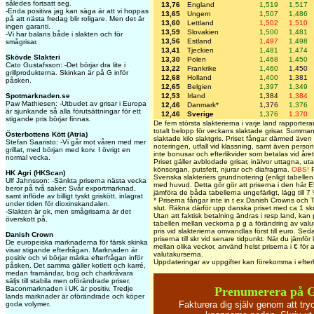
således fortsatt seg.
13,76
England
1,519
1,517
-Enda positiva jag kan säga är att vi hoppas
13,65
Ungern
1,507
1,486
på att nästa fredag blir roligare. Men det är
13,60
Lettland
1,502
1,510
ingen garanti.
13,59
Slovakien
1,500
1,481
-Vi har balans både i slakten och för
13,56
Estland
1,497
1,498
smågrisar.
13,41
Tjeckien
1,481
1,474
Skövde Slakteri
13,30
Polen
1,468
1,450
Cato Gustafsson: -Det börjar dra lite i
13,22
Frankrike
1,460
1,450
grillprodukterna. Skinkan är på G inför
12,68
Holland
1,400
1,381
påsken.
12,65
Belgien
1,397
1,349
Spotmarknaden.se
12,53
Irland
1,384
1,384
Paw Mathiesen: -Utbudet av grisar i Europa
12,46
Danmark*
1,376
1,376
är sjunkande så alla förutsättningar för ett
12,46
Sverige
1,376
1,370
stigande pris börjar finnas.
De fem största slakterierna i varje land rapporterar 
totalt belopp för veckans slaktade grisar. Summa
Österbottens Kött (Atria)
slaktade kilo slaktgris. Priset fångar därmed även 
Stefan Saaristo: -Vi går mot våren med mer
noteringen, utfall vid klassning, samt även person
grillat, med början med korv. I övrigt en
inte bonusar och efterlikvider som betalas vid året
normal vecka.
Priset gäller avblodade grisar, inälvor uttagna, uta
könsorgan, putsfett, njurar och diafragma.
OBS!
P
HK Agri (HKScan)
Svenska slakteriers grundnotering (enligt tabellen
Ulf Jahnsson: -Sänkta priserna nästa vecka
med huvud. Detta gör gör att priserna i den här EU
beror på två saker: Svår exportmarknad,
jämföra de båda tabellerna ungefärligt, lägg till 7
samt inflöde av billigt tyskt griskött, inlagrat
* Priserna fångar inte in t ex Danish Crowns och Ti
under tiden för dioxinskandalen.
slut. Räkna därför upp danska priset med ca 1 skr
-Slakten är ok, men smågrisarna är det
Utan att faktisk betalning ändras i resp land, kan 
överskott på.
tabellen mellan veckorna p g a förändring av val
pris vid slakterierna omvandlas först till euro. Sed
Danish Crown
priserna till skr vid senare tidpunkt. När du jämför 
De europeiska marknaderna för färsk skinka
mellan olika veckor, använd helst priserna i € för
visar stigande efterfrågan. Marknaden är
valutakurserna.
positiv och vi börjar märka efterfrågan inför
Uppdateringar av uppgifter kan förekomma i efte
påsken. Det samma gäller kotlett och karré,
medan framändar, bog och charkråvara
säljs till stabila men oförändrade priser.
Baconmarknaden i UK är positiv. Tredje
Prenumerera på 
lands marknader är oförändrade och köper
Fakturera dig själv genom att tr
goda volymer.