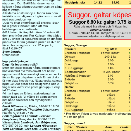
verkstad. LRF bildade ett råd som ingen vet
Medelpris, skr
14,22
14,02
1
något om. Och Eskil Erlandsson var och
kollade några grisproducenter utan att säga
något vettigt.
Suggor, galtar köpes
-Slaktarna är stormnöjda, för nu kan dom
fortsätta som tidigare och göra som dom vill
med oss producenter.
Suggor 6,80 kr, galtar 3,75 kr
-Just nu ökar efterfrågan på griskött. Scan
tar in grisar i förskott, utan att röra
Rakt pris med fria vikter och fri klassning!
betalningarna en millimeter.
Göran Eriksson
-NEJ, krisen är långtifrån över. Vi måste till
Göran 0708-42 64 10, Torbjörn 0708-14 31 9
dom prisnivåer som Per Karlsson företräder,
erikssonsdjurtransport@swipnet.se
dvs 19 kr per kg fläsk.Vem klarar att uthålligt
producera för nu gällande priser, ca 375 kr
för en bra smågris och ca 12 kr per kg
Suggor, Sverige
fläsk? /110407
Slakteri
Kg, 58 %
v
Sven Jerpdal
Eriksson Transport
Fri vikt, klass**
6
Örsundsbro:
Ginsten
140,1 kg-
6
Dahlbergs
140-
5
Inga prishöjningar!
Scan
140-
5
Dags för leveransstrejk?
Efter kontakter mellan några grisuppfödare
KLS Ugglarps
140-
4
har vi kommit överens om att det borde
Spotmarknaden
Fri vikt, klass*
uppmanas till leveransstrejk under en vecka
Nyhléns & Hugoson
140-
5
för att få upp grispriserna och för att vi ska
Skövde
140-
4
få mer plats i medierna. Nästa vecka saknas
Dalsjöfors
58%
4
minst 10 000 grisar hos slakterierna och vi
frågar oss varför inte priset går upp? I varje
Galtar
fall 20 öre!
Eriksson Transport
Fri vikt, klass**
3
-Vi har inget att förlora, slakterierna har
Scan
oflådd
2
redan tagit allt. Vi måste bli aggressivare
Skövde
oflådd
2
mot både slakterier och myndigheter.
Dalsjöfors
oflådd
2
/110408
Dahlbergs
oflådd
2
Bertil Hilbertsson,
Fjärås, 070-647 18 50
Lilljons Lantbruk, Thorbjörn Johansson,
KLS Ugglarps
oflådd
2
Faurås, 070-518 07 01
* Fritt Hörby. Priset är vad marknaden indikerar jus
Pettersgårdens Lantbruk, Lennart
** Fritt din gård
Bengtsson,
Kungsbacka, 0300-137 23
Västergårds Lantbruk, Jan Börjesson,
Suggor, utland
070-587 09 30, och
Lennart Albertsson
Skr
Slakteri
Anm.
valuta
Tofta Lantbruk, Gressela, Sven Eriksson
,
8,47
Danish Crown
129,9 kg-
dkr