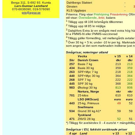
Dahlbergs Slakteri
-
Berga 311, S-692 93. Kumla
Lars-Gunnar Lannhard
Ginsten
-
3
070-6636090, 019-576090
KLS Ugglarps
-
gris@agrar.se
Priserna: Färg visar
Prishöjning
Prissänkning
Oför
stil visar:
Överstående
,
brist,
balans
1
Tillägg upp till 106 kr/smågris tillkommer.
2
Tillägg upp till 85 kr möjliga
3
Dalsjöfors Extra är en smågris med extra hög hä
bl a PMWS-fri eller PMWS-vaccinerad
4
Tillägg gäller förmedling, vid mellangårds avtalar
5
Över 30 kg + 5 kr, under -10 kr per kg. Marknaden
som anges är det som marknaden indikerar just n
Smågrisar, noteringar utland
Vecka
v 15
v 14
Skr
Danish Crown
dkr
dkr
257
Basis 7 kg
213
213
434
Basis 30 kg
359
359
263
SPF+Myc 7 kg
218
218
440
SPF+Myc 30 kg
364
364
268
SPF 7 kg
222
222
445
SPF 30 kg
368
368
983
Økologi 30 kg
813
806
Nortura, Norge
nkr
nkr
701
25-kilos
610
610
LSO (HKScan)
euro
euro
443
25-kg, Priimuus
49
52
Snellmans
534
Grund 30 kg A1*
59
59
Tyskland
471
ZNVG 28 kg
52
51
*) Tillägg för avelsindex 0 - 4 euro/st + mängdtillä
Smågrisar i EU, faktiskt avräknade priser
4 apr
Land
v 13
v 12