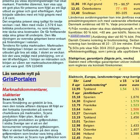
priserna på vissa styckningsdetaljer har ökat
b
11,86
HK Agri grund
eur
markant. Frankrike däremot, kan visa upp
75 – 96,5
ett gott plus för priserna som följd av ett lågt
12,41
Österbottens
77 – 95
eur
utbud av grisar och god efterfrågan. April
13,40
Snellman
80–105
eur
började således med ett höjt grispris med
Ländernas avräkningspriser kan inte jämföras exa
2,9 cent.
prissättningssystem och med varierande efterbetal
Det engelska priseet steg tydligt för tredje
Danmark avräknas vid 60 %. Varje procentenhet ä
veckan i rad. Men med nivån 1,579 € kan
a
brittiska producenterna, nu som tidigare,
) Från norska priser ska dras slaktdjursavgift, 
inte täcka sina kostnader. De får fortfarande
framfötter. 60 % kött. +40 øre. per kött%. Noroc-k
sälja sina grisar till underpris. Den lilla
b
101001Finska.html
) Avräkning sker vid 60 % kött. Pris
ökningen av svenska grispriset beror enbart
Danish Crowns notering är bruttonotering. Sedan 
på förändringar i valutan.
notering kan beräknas till 10 - 15 öre mindre. Exkl 
Tendens för tyska marknaden: Marknaden
b
)LSOs pris visar från 30/4 2010 grundpris + Primus
för slaktgrisar i början av veckan visar att
effektivieringstillägg, som i princip alla uppfödare 
utbudet går bra att sälja. I slutet av veckan
bör det vara möjligt med prishöjning, om vi
Slaktgrisar, garantipris (lägsta pris, vecka)
ser till efterfrågan. I början av månaden och
Slakteri med
offentliga
garantipriser utöver individ
början av våren ser marknadsutvecklingen
som regleras via kontrakt förekommer.
ut att vara god. ISN 110406
-
-l
Läs senaste nytt på
Slaktsvin, Europa, landsnoteringar resp korri
GrisPortalen
Skr
Land
v 15
v 14
-
8 apr
Landsnotering*
euro
euro
Marknadskommentarer,
13,95
Tyskland
1,54
1,51
5 apr
jämförbara**
slakterier
15,18
Spanien
-
1,676
Scan och SLS
14,30
England
-
1,579
Scans försäljning av griskött är bra,
13,79
Frankrike
-
1,523
men den totala affären dämpas till följd av
13,64
Italien
-
1,506
det fortsatta överskottet på svensk
charkråvara på marknaden. Scans
13,27
Danmark
-
1,476
produktion följer plan, likaså vår
13,19
Tyskland
-
1,456
pågående produktion av grillprodukter.
13,01
Tjeckien
-
-
I södra Sverige ser vi att en del
12,98
Belgien
-
1,433
konsumenter smygstartat grillsäsongen.
12,74
Österrike
-
1,407
Men vi väntar fortfarande på den stora
grillpremiären som brukar vara kring påsk.
12,66
Holland
-
1,398
Nytt för veckan är Scans nya grillbrickor som
12,45
Polen
-
-