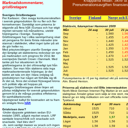
knapparna nedan. Skriv ut 
Marknadskommentarer,
Prenumerationsavgiften finansie
grisföretagare
Sveriges Grisföretagare
Sverige
Finland
Norge och 
Per Karlsson: -Den svaga konkurrenskraften
i svensk grisproduktion får nu fler och fler
konsekvenser. Samtidigt som priserna är
Slaktsvin, futurepriser Hannover 2009
stigande på flera håll i Europa och har stigit
Mån
24 aug
30 juli
21 ju
mycket senaste två månaderna, uteblir
Sep
-
1,560
1,5
höjningarna i Sverige. Sveriges
Grisföretagare har i olika sammanhang visat
Okt
-
1,455
1,4
att pengarna för årets första månader inte
Nov
-
1,440
1,4
stannat i slaktledet, vilket inget tyder på att
Dec
-
1,425
1,4
de gör heller nu.
Jan
-
1,350
1,3
Med prisutvecklingen utanför Sverige vore
Feb
-
1,450
1,4
det lämpligt att slakterierna redovisar sin syn
på marknaden och prognos för 2011 likt
Mars
-
1,470
1,4
exempelvis Danish Crown i Danmark. Med
April
-
1,525
1,5
tanke på hur situationen är för
Maj
-
-
grisföretagarna är det oförsvarligt tyst från
Juni
-
1,525
1,5
slakten. Ser man från slaktens sida inga
Juli
-
1,525
1,5
marknadsorienterade höjningar, är det
Aug
-
-
bättre att tala om det i klara ordalag så
produktionen har något att förhålla sig till.
Futurepriserna är i € per kg slaktad vikt på svin
Är det så, finns det endast försvagad krona
Alm. Brand Henton.
och politisk vilja att hoppas på.
Sveriges Grisföretagare driver linjen att
Priserna på slaktsvin vid ISNs internetauktion
påvisa möjligheter för svensk grisproduktion
North-West German Internet Pig Market är en aukti
genom bl a de många positiva effekterna
slaktgrisar. Antalet grisar som säljs är inte stort,
för samhällsekonomin.
ibland ge en tidig indikation om vart officiella not
Uppdaterad kalkyl för kostnaden att ta fram
Tyskland.
en smågris finns
HÄR
.
Auktionsdag
6 april
30 mars
2
Utbud
1525
710
1
Griskrisen över?
-Under djupaste griskrisen sedan EU-
Sålda
1525
710
1
inträdet 1995, pågick mycket snack. LRF
Medelpris, euro
1,57
1,57
1
samlade branschfolk och snackade och
Lägst
1,56
1,56
1
snackade. Vad blev det?
-Jo, som vanligt massor av snack och ingen
Högst
1,58
1,59
1