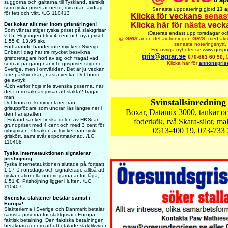
suggorna och galtarna till Tyskland, särskilt
som tyska priset är netto, dvs utan avdrag
Senaste uppdatering gjord
13 a
för fett och vikt. /LG 110413
Klicka för veckans
senas
Klicka här för
nästa
veck
Det kokar allt mer inom grisnäringen!
Som väntat stiger tyska priset på slaktgrisar
(Dateras endast upp torsdagar oc
v 15. Höjningen blev 4 cent och nya priset
@-
GRIS
är en del av tidningen
GRIS
,
med aktu
1,55 €, 13,95 skr.
senaste noteringsnytt.
Fortfarande händer inte mycket i Sverige.
För övriga nyheter se
www.grispo
Enbart i dag har tre mycket besvikna
gris@agrar.se
070-663 60 90,
grisföretagare hört av sig och frågat vad
Klicka här för
annonspris
som är på gång när inte grispriset stiger i
Sverige, men i omvärlden. Det är ju veckan
före påskveckan, nästa vecka. Det borde
ge avtryk.
-Och varför höjs inte svenska priserna, när
det t o m saknas grisar att slakta? frågar
man.
Svinstallsinredning 
Det finns tre kommentarer från
grisuppfödare som undrar, läs längre ner i
Boxar, Datamix 3000, tankar oc
den här spalten.
I Finland sänker finska delen av HKScan
foderkök, två Skara-silor, ma
grundpriset med 4 cent och med 3 cent för
0513-400 19, 073-733 
rybsgrisen. Orsaken är trycket från tyskt
griskött, samt svår exportmarknad. /LG
110408
Tyska internetauktionen signalerar
prishöjning
Tyska internetauktionen slutade på fortsatt
1,57 € i onsdags och signalerade alltså att
tyska nationella noteringarna är för låga,
1,51 €. Prishöjning ligger i luften. /LG
110407
Svenska slakterier betalar sämst i
Europa!
Slakterierna i Sverige och Danmark betalar
sämsta priserna för slaktgrisar i Europa,
faktisk betalning. Den faktiska betalningen
beräknas genom att utbetalade slaktlikvider