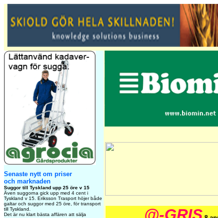
Senaste nytt om priser
och marknaden
Suggor till Tyskland upp 25 öre v 15
Även suggorna gick upp med 4 cent i
Tyskland v 15. Eriksson Trasport höjer både
galtar och suggor med 25 öre, för transport
@-GRIS
till Tyskland.
Det är nu klart bästa affären att sälja
8 ap