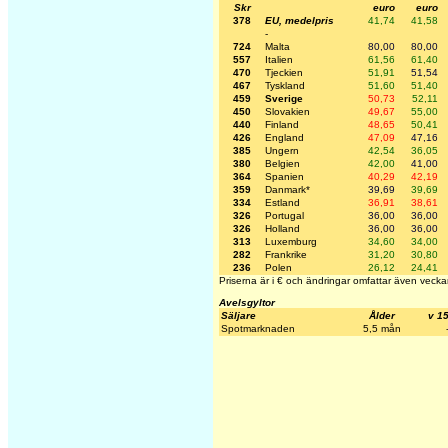
Skr
euro
euro
378
EU, medelpris
41,74
41,58
-
724
Malta
80,00
80,00
557
Italien
61,56
61,40
470
Tjeckien
51,91
51,54
467
Tyskland
51,60
51,40
459
Sverige
50,73
52,11
450
Slovakien
49,67
55,00
440
Finland
48,65
50,41
426
England
47,09
47,16
385
Ungern
42,54
36,05
380
Belgien
42,00
41,00
364
Spanien
40,29
42,19
359
Danmark*
39,69
39,69
334
Estland
36,91
38,61
326
Portugal
36,00
36,00
326
Holland
36,00
36,00
313
Luxemburg
34,60
34,00
282
Frankrike
31,20
30,80
236
Polen
26,12
24,41
Priserna är i € och ändringar omfattar även vecka
Avelsgyltor
Säljare
Ålder
v 1
Spotmarknaden
5,5 mån