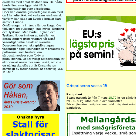
divideras med antal slaktade kilo. De båda
broderländerna ligger sist i EUs
sammanställning över grispriserna.
Dock kan danska grisföretagare räkna med
ca 1 kr i efterlikvid vid verksamhetsårets slut,
varför vi kan säga att Sverige betalar klart
sämst i Europa.
Grisföretagarna i många länder klagar över
förluster i produktionen, inte minst i England
och Tyskland. Men både England och
Tyskland ligger i mitten av tabellen och
dessa länders grisföretagare får alltså
väsentligt bättre betalt än svenska.
Dessutom har svenska grisföretagare
väsentligt högre kostnader, som orsakats av
politikerna, som beslutat om
särbestämmelser som fördyrar
produktionen. Det är viktigt att politikerna tar
ekonomiskt ansvar för sina beslut, om inte
en näring ska slås ut när lönsamheten
samtidigt av marknadsskäl är obefintlig. /LG
110407
Grispriserna vecka 15
Partipriset
Scans partipris är från 7 mars
18,72
kr, en sänkni
69 - 82,9 kg, utan huvud och framfötter.
För att jämföra partipriset med slaktgrispriset må
partipriset.