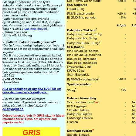
Dito PMWS-vaccinerade
+20 k
r
+2
-Märkligt att följderna av den tyska
KLS Ugglarps
foderskandalen skall slå undan fötterna på
mig som grisproducent. Rimligen borde
Grund 23 kg
-
1
priset ökat på min certifierade produktion
PMVS-vaccinerade
+20 kr
+2
utan dioxin i fodret.
Ej GMO-fria, per gris
-8 kr
-Varför skall jag följa den svenska
-
djurskyddslagen när Du (läs ICA) inte gör
kr/gris
kr/
det. Var slutar den svenska djurskyddslagen
gälla? /110412
Läs hela brevet!
2
Dalsjöfors Slakteri
Stellan Ericsson
Dalsjöfors Kvalitet, 30 kg
-
Lidgris AB, Lidköping
Dalsjöfors Bas, 30 kg
-
3
Vi håller tillbaka förskottsgrisarna!?
-
Dalsjöfors Extra, 30 kg
-Det är fortsatt oroligt i grisproducentleden. I
SLS (Scan)
Halland är det lite upprorsstämning.Vad kan
Bis Plus 30 kg, beräkn.
-
vi göra?
Bis Plus 30 kg, marknad
-
-Det finns dom som vill leveransstrejka helt,
Bas 30 kg, beräknad
-
men ett bättre sätt är nog i så fall att vägra
leverera in förskottsgrisar. Alltså, tills dess vi
Bas 30 kg, marknads
-
får upp avräknat pris rejält, t ex 17 kr per kg.
Nyavvanda, 9 kg
-
-Det här är kanske en aktion som vi inom
KRAV, 30 kg
-
hela grisnäringen kan ställa oss bakom?
Scan Ekologisk
-
/110412
4
-30 kr
-
Sven Jerpdal
Ej PMWS-vaccinerade
Örsundsbro
Spotmarknaden
Alla debattinlägg är inlagda HÄR, för att
5
480
30 kg
göra dem mer överskådligare.
-
Balans i förmedling
(Här kan du som har ytterligare
Scan, väntan
hämt
/
lev
-
ba
kommentarer till grismarknaden, vem som
helst, göra dina inlägg! Maila till
KLS Ugglarps
-
ba
gris@agrar.se
)
Skövde Slakteri
-
ba
Dalsjöfors Slakteri
-
ba
Grisportalen.se och @-GRIS ska ha bästa
Dahlbergs Slakteri
-
ba
informationen! Tipsa om nyheter och
Ginsten
-
ba
påpeka ev fel!
-
M
GRIS
Marknadsavdrag
Skövde Slakteri
-