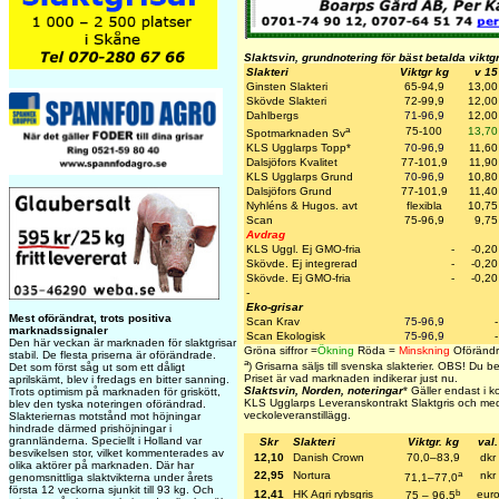
Slaktsvin, grundnotering för bäst betalda viktg
Slakteri
Viktgr kg
v 15
Ginsten Slakteri
65-94,9
13,00
Skövde Slakteri
72-99,9
12,00
Dahlbergs
71-96,9
12,00
a
75-100
13,70
Spotmarknaden Sv
KLS Ugglarps Topp
*
70-96,9
11,60
Dalsjöfors Kvalitet
77-101,9
11,90
KLS Ugglarps Grund
70-96,9
10,80
Dalsjöfors Grund
77-101,9
11,40
Nyhléns & Hugos. avt
flexibla
10,75
Scan
75-96,9
9,75
Avdrag
KLS Uggl. Ej GMO-fria
-
-0,20
Skövde. Ej integrerad
-
-0,20
Skövde. Ej GMO-fria
-
-0,20
-
Eko-grisar
Mest oförändrat, trots positiva
Scan Krav
75-96,9
-
marknadssignaler
Scan Ekologisk
75-96,9
-
Den här veckan är marknaden för slaktgrisar
Gröna siffror =
Ökning
Röda =
Minskning
Oförändr
stabil. De flesta priserna är oförändrade.
a
)
Grisarna säljs till svenska slakterier.
OBS! Du beta
Det som först såg ut som ett dåligt
Priset är vad marknaden indikerar just nu.
aprilskämt, blev i fredags en bitter sanning.
Slaktsvin, Norden, noteringar
* Gäller endast i 
Trots optimism på marknaden för griskött,
KLS Ugglarps Leveranskontrakt Slaktgris och med
blev den tyska noteringen oförändrad.
veckoleveranstillägg.
Slakteriernas motstånd mot höjningar
hindrade därmed prishöjningar i
grannländerna. Speciellt i Holland var
Skr
Slakteri
Viktgr. kg
val.
besvikelsen stor, vilket kommenterades av
12,10
Danish Crown
70,0–83,9
dkr
olika aktörer på marknaden. Där har
a
22,95
Nortura
nkr
71,1–77,0
genomsnittliga slaktvikterna under årets
första 12 veckorna sjunkit till 93 kg. Och
b
12,41
HK Agri rybsgris
eur
75 – 96,5