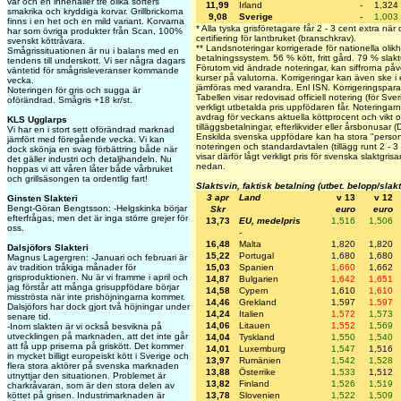
var och en innehåller tre olika sorters
11,99
Irland
-
1,324
smakrika och kryddiga korvar. Grillbrickorna
9,08
Sverige
-
1,003
finns i en het och en mild variant. Korvarna
* Alla tyska grisföretagare får 2 - 3 cent extra nä
har som övriga produkter från Scan, 100%
certifiering för lantbruket (branschkrav).
svenskt köttråvara.
** Landsnoteringar korrigerade för nationella olikh
Smågrissituationen är nu i balans med en
betalningssystem. 56 % kött, fritt gård. 79 % slakt
tendens till underskott. Vi ser några dagars
Förutom vid ändrade noteringar, kan siffrorna på
väntetid för smågrisleveranser kommande
kurser på valutorna. Korrigeringar kan även ske i
vecka.
jämföras med varandra. Enl ISN. Korrigeringspa
Noteringen för gris och sugga är
Tabellen visar redovisad officiell notering (för Sve
oförändrad. Smågris +18 kr/st.
verkligt utbetalda pris uppfödaren får. Noteringarna 
avdrag för veckans aktuella köttprocent och vikt oc
KLS Ugglarps
tilläggsbetalningar, efterlikvider eller årsbonusar 
Vi har en i stort sett oförändrad marknad
Enskilda svenska uppfödare kan ha stora "personli
jämfört med föregående vecka. Vi kan
noteringen och standardavtalen (tillägg runt 2 - 3
dock skönja en svag förbättring både när
visar därför lågt verkligt pris för svenska slaktgris
det gäller industri och detaljhandeln. Nu
nedan.
hoppas vi att våren låter både vårbruket
och grillsäsongen ta ordentlig fart!
Slaktsvin, faktisk betalning (utbet. belopp/slak
3 apr
Land
v 13
v 12
Ginsten Slakteri
Bengt-Göran Bengtsson: -Helgskinka börjar
Skr
euro
euro
efterfrågas, men det är inga större grejer för
13,73
EU, medelpris
1,516
1,506
oss.
-
16,48
Malta
1,820
1,820
Dalsjöfors Slakteri
15,22
Portugal
1,680
1,680
Magnus Lagergren: -Januari och februari är
av tradition tråkiga månader för
15,03
Spanien
1,660
1,662
grisproduktionen. Nu är vi framme i april och
14,87
Bulgarien
1,642
1,651
jag förstår att många grisuppfödare börjar
14,58
Cypern
1,610
1,610
misströsta när inte prishöjningarna kommer.
14,46
Grekland
1,597
1,597
Dalsjöfors har dock gjort två höjningar under
14,24
Italien
1,572
1,573
senare tid.
14,06
Litauen
1,552
1,569
-Inom slakten är vi också besvikna på
utvecklingen på marknaden, att det inte går
14,04
Tyskland
1,550
1,540
att få upp priserna på griskött. Det kommer
14,01
Luxemburg
1,547
1,516
in mycket billigt europeiskt kött i Sverige och
13,97
Rumänien
1,542
1,528
flera stora aktörer på svenska marknaden
13,88
Österrike
1,533
1,512
utnyttjar den situationen. Problemet är
13,82
Finland
1,526
1,519
charkråvaran, som är den stora delen av
köttet på grisen. Industrimarknaden är
13,78
Slovenien
1,522
1,509