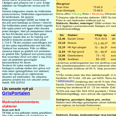
-
I Belgien gick priserna ner 1 cent. Enligt
Eko-grisar
säljsidan var föregående veckas pris för
Scan Krav
75-96,9
-
högt.
Scan Ekologisk
75-96,9
-
Samma indignation visade de holländska
Gröna siffror =
Ökning
Röda =
Minskning
Oförändra
producenterna. Holländska organisationen
a
för lantbrukare, De groene
)
Grisarna säljs till svenska slakterier.
OBS! Du betal
Belangenbehartiger (DGB) var kritisk till
Priset är vad marknaden indikerar just nu.
det pris som fastslogs av börsen i Utrecht.
Slaktsvin, Norden, noteringar
* Gäller endast i 
Det holländska priset avvek därför otypiskt
KLS Ugglarps Leveranskontrakt Slaktgris och med
från tyska priset och ligger efter danska
veckoleveranstillägg.
priset återigen, klart på sistaplatsen bland
de fem EU-länder som har flest grisar.
Skr
Slakteri
Viktgr. kg
val.
Spanien visade åter en fin höjning och
12,46
Danish Crown
70,0–83,9
dkr
behåll in ledande position med priset
a
1,714 €. Till den positiva utvecklingen hör
23,18
Nortura
nkr
71,1–90,0
att det ryska importförbudet mot kött från
b
12,10
HK Agri rybsgris
eur
75 – 96,5
Tyskland har avslutats. Från nu tillåter
ryssarna import av griskött och produkter
b
11,64
HK Agri grund
eur
75 – 96,5
av griskött från Tyskland som producerats
12,00
Österbottens
73 – 91
eur
före november 2010 och efter 1 maj 2011,
13,36
Snellman
80–105
eur
utan att grisköttet genomgått
laboratorietest för dioxin.
Ländernas avräkningspriser kan inte jämföras exa
Tendens för tyska marknaden: Efter
olika prissättningssystem och med varierande efte
fredagens osämja mellan den gröna och
skr. I Danmark avräknas vid 60 %. Varje procente
röda sidan (grisuppfödare och slaktare)
öre.
tyder det mesta på en utjämnande
a
) Från norska priser ska dras slaktdjursavgift, m
situation på marknaden. De utbjudna
framfötter. 60 % kött. +40 øre. per kött%. Noroc-k
grisarna avsätts bra och utbudet verkar
b
101001Finska.html
) Avräkning sker vid 60 % kött. Prise
stabilt. ISN 110510
Danish Crowns notering är bruttonotering. Sedan g
notering kan beräknas till 10 - 15 öre mindre. Exkl e
Läs senaste nytt på
b
)LSOs pris visar från 30/4 2010 grundpris + Primus
GrisPortalen
effektivieringstillägg, som i princip alla uppfödare h
-
Slaktgrisar, garantipris (lägsta pris, vecka)
Marknadskommentarer,
Slakteri med
offentliga
garantipriser utöver individu
som regleras via kontrakt förekommer.
slakterier
-
-l
Scan och SLS
Till följd av bra grillväder stärks grisaffären.
Slaktsvin, Europa, landsnoteringar resp korrig
Den tuffa prisbilden på charkråvara är