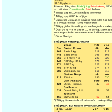
KLS Ugglarps
-
Priserna: Färg visar
Prishöjning
Prissänkning
Oförä
och stil visar:
Överstående
,
brist,
balans
1
Tillägg upp till 106 kr/smågris tillkommer.
2
Tillägg upp till 85 kr möjliga
3
Dalsjöfors Extra är en smågris med extra hög häl
bl a PMWS-fri eller PMWS-vaccinerad
4
Tillägg gäller förmedling, vid mellangårds avtalar
5
Över 30 kg + 5 kr, under -10 kr per kg. Marknaden 
som anges är det som marknaden indikerar just n
6
Södra Sverige
Smågrisar, noteringar utland
Vecka
v 20
v 19
Skr
Danish Crown
dkr
dkr
263
Basis 7 kg
218
218
441
Basis 30 kg
365
365
269
SPF+Myc 7 kg
223
223
447
SPF+Myc 30 kg
370
370
274
SPF 7 kg
227
227
452
SPF 30 kg
374
374
989
Økologi 30 kg
818
818
Nortura, Norge
nkr
nkr
718
25-kilos
630
630
LSO (HKScan)
euro
euro
424
25-kg, Priimuus
47
47
Snellmans
532
Grund 30 kg A1*
59
59
Tyskland
466
ZNVG 28 kg
52
54
*) Tillägg för avelsindex 0 - 4 euro/st + mängdtilläg
Smågrisar i EU, faktiskt avräknade priser
1 maj
Land
v 17
v 16