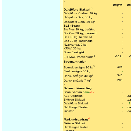
-
kr/gris
kr
2
Dalsjöfors Slakteri
Dalsjöfors Kvalitet, 30 kg
-
Dalsjöfors Bas, 30 kg
-
3
-
Dalsjöfors Extra, 30 kg
SLS (Scan)
Bis Plus 30 kg, beräkn.
-
Bis Plus 30 kg, marknad
-
Bas 30 kg, beräknad
-
Bas 30 kg, marknads
-
Nyavvanda, 9 kg
-
KRAV, 30 kg
-
Scan Ekologisk
-
4
-30 kr
-
Ej PMWS-vaccinerade
Spotmarknaden
5
495
Svensk smågris 30 kg
Finsk smågris 30 kg
-
6
545
Dansk smågris 30 kg
6
285
Dansk smågris 7 kg
-
Balans i förmedling
Scan, väntan
hämt
/
lev
-
KLS Ugglarps
-
ba
Skövde Slakteri
-
ba
Dalsjöfors Slakteri
-
1
Dahlbergs Slakteri
-
ba
Ginsten
-
ba
-
M
Marknadsavdrag
Skövde Slakteri
-
Dahlbergs Slakteri
-
Ginsten
-