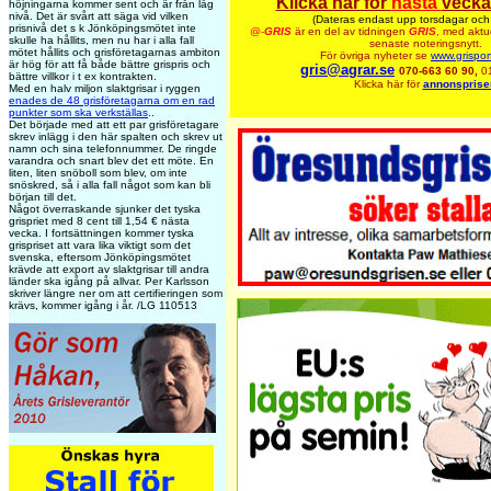
Klicka här för
nästa
vecka
höjningarna kommer sent och är från låg
nivå. Det är svårt att säga vid vilken
(Dateras endast upp torsdagar och
prisnivå det s k Jönköpingsmötet inte
@-
GRIS
är en del av tidningen
GRIS
,
med aktue
skulle ha hållits, men nu har i alla fall
senaste noteringsnytt.
mötet hållits och grisföretagarnas ambiton
För övriga nyheter se
www.grispor
är hög för att få både bättre grispris och
gris@agrar.se
070-663 60 90,
0
bättre villkor i t ex kontrakten.
Klicka här för
annonsprise
Med en halv miljon slaktgrisar i ryggen
enades de 48 grisföretagarna om en rad
punkter som ska verkställas
..
Det började med att ett par grisföretagare
skrev inlägg i den här spalten och skrev ut
namn och sina telefonnummer. De ringde
varandra och snart blev det ett möte. En
liten, liten snöboll som blev, om inte
snöskred, så i alla fall något som kan bli
början till det.
Något överraskande sjunker det tyska
grispriet med 8 cent till 1,54 € nästa
vecka. I fortsättningen kommer tyska
grispriset att vara lika viktigt som det
svenska, eftersom Jönköpingsmötet
krävde att export av slaktgrisar till andra
länder ska igång på allvar. Per Karlsson
skriver längre ner om att certifieringen som
krävs, kommer igång i år. /LG 110513