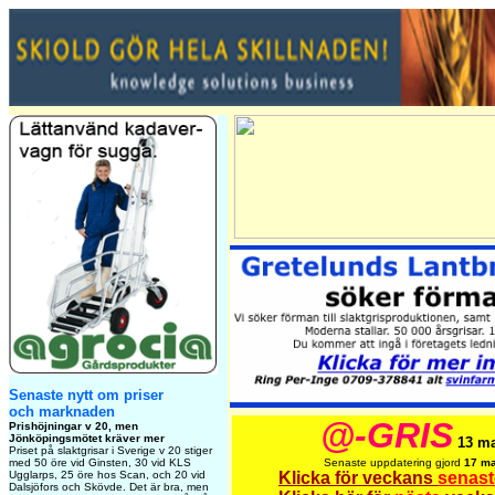
Senaste nytt om priser
och marknaden
@-GRIS
Prishöjningar v 20, men
Jönköpingsmötet kräver mer
13 ma
Priset på slaktgrisar i Sverige v 20 stiger
med 50 öre vid Ginsten, 30 vid KLS
Senaste uppdatering gjord
17 ma
Ugglarps, 25 öre hos Scan, och 20 vid
Klicka för veckans
senast
Dalsjöfors och Skövde. Det är bra, men