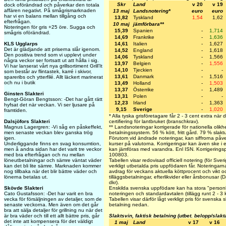
Skr
Land
v 20
v 19
dock oförändrad och påverkar den totala
affären negativt. På smågrismarknaden
13 maj
Landsnotering*
euro
euro
har vi en balans mellan tillgång och
13,82
Tyskland
1,54
1,62
efterfrågan.
10 maj
jämförbara**
Noteringen för gris +25 öre. Sugga och
15,39
Spanien
-
1,714
smågris oförändrad.
14,69
Frankrike
-
1,636
KLS Ugglarps
14,61
Italien
-
1,627
Det är glädjande att priserna slår igenom.
14,52
England
-
1,618
Den positiva trend som vi upplevt under
14,06
Tyskland
-
1,566
några veckor ser fortsatt ut att hålla i sig.
13,97
Belgien
-
1,556
Vi har lanserat vårt nya grillsortiment Grill’It
14,10
Tjeckien
-
-
som består av flintastek, karré i skivor,
13,61
Danmark
-
1,516
spareribs och ytterfilé. Allt läckert marinerat
och nu i butik
13,49
Holland
-
1,503
13,37
Österrike
-
1,489
Ginsten Slakteri
13,31
Polen
-
-
Bengt-Göran Bengtsson: -Det har gått rätt
12,23
Irland
-
1,363
hyfsat det när veckan. Vi ser ljusare på
9,15
Sverige
-
1,020
framtiden.
* Alla tyska grisföretagare får 2 - 3 cent extra när
Dalsjöfors Slakteri
certifiering för lantbruket (branschkrav).
Magnus Lagergren: -Vi såg en påskeffekt,
** Landsnoteringar korrigerade för nationella olikh
men senaste veckan blev ganska trög
betalningssystem. 56 % kött, fritt gård. 79 % slakt
igen.
Förutom vid ändrade noteringar, kan siffrorna påv
Underliggande finns en svag konsumtion,
kurser på valutorna. Korrigeringar kan även ske i 
men å andra sidan har det varit tre veckor
kan jämföras med varandra. Enl ISN. Korrigering
med bra efterfrågan och nu mellan
100803.
löneutbetalningar och sämre väntat väder
Tabellen visar redovisad officiell notering (för Sve
kan det bli lite sämre. Marknaden kommer
verkligt utbetalda pris uppfödaren får. Noteringarna 
nog tillbaka när det blir bättre väder och
avdrag för veckans aktuella köttprocent och vikt och
lönerna betalas ut.
tilläggsbetalningar, efterlikvider eller årsbonusar 
dkr).
Skövde Slakteri
Enskilda svenska uppfödare kan ha stora "personli
Cato Gustafsson: -Det har varit en bra
noteringen och standardavtalen (tillägg runt 2 - 3
vecka för försäljningen av detaljer, som de
Tabellen visar därför lågt verkligt pris för svenska s
senaste veckorna. Men även om det går
betalning nedan.
bra att sälja detaljer för grillning nu när det
är bra väder och till ett allt bättre pris, går
Slaktsvin, faktisk betalning (utbet. belopp/slakt
det inte att kompensera för det väldigt
1 maj
Land
v 17
v 16