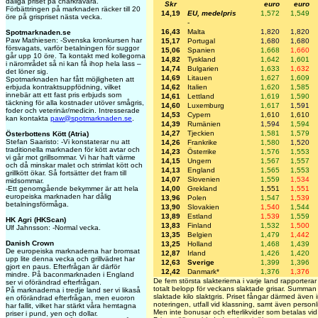
dåliga priset på charkråvara.
Skr
euro
euro
Förbättringen på marknaden räcker till 20
14,19
EU, medelpris
1,572
1,549
öre på grispriset nästa vecka.
-
16,43
Malta
1,820
1,820
Spotmarknaden.se
Paw Mathiesen: -Svenska kronkursen har
15,17
Portugal
1,680
1,680
försvagats, varför betalningen för suggor
15,06
Spanien
1,668
1,660
går upp 10 öre. Ta kontakt med kollegorna
14,82
Tyskland
1,642
1,601
i närområdet så ni kan få ihop hela lass –
14,74
Bulgarien
1,633
1,632
det löner sig.
14,69
Litauen
1,627
1,609
Spotmarknaden har fått möjligheten att
erbjuda kontraktsuppfödning, vilket
14,62
Italien
1,620
1,585
innebär att ett fast pris erbjuds som
14,61
Lettland
1,619
1,590
täckning för alla kostnader utöver smågris,
14,60
Luxemburg
1,617
1,591
foder och veterinär/medicin. Intresserade
14,53
Cypern
1,610
1,610
kan kontakta
paw@spotmarknaden.se
.
14,39
Rumänien
1,594
1,594
14,27
Tjeckien
1,581
1,579
Österbottens Kött (Atria)
Stefan Saaristo: -Vi konstaterar nu att
14,26
Frankrike
1,580
1,520
traditionella marknaden för kött avtar och
14,23
Österrike
1,576
1,553
vi går mot grillsommar. Vi har haft värme
14,15
Ungern
1,567
1,557
och då minskar malet och strimlat kött och
14,13
England
1,565
1,553
grillkött ökar. Så fortsätter det fram till
14,07
Slovenien
1,559
1,534
midsommar.
-Ett genomgående bekymmer är att hela
14,00
Grekland
1,551
1,551
europeiska marknaden har dålig
13,96
Polen
1,547
1,539
betalningsförmåga.
13,90
Slovakien
1,540
1,544
13,89
Estland
1,539
1,559
HK Agri (HKScan)
13,83
Finland
1,532
1,500
Ulf Jahnsson: -Normal vecka.
13,35
Belgien
1,479
1,442
Danish Crown
13,25
Holland
1,468
1,439
De europeiska marknaderna har bromsat
12,87
Irland
1,426
1,420
upp lite denna vecka och grillvädret har
12,63
Sverige
1,399
1,396
gjort en paus. Efterfrågan är därför
12,42
Danmark*
1,376
1,376
mindre. På baconmarknaden i England
De fem största slakterierna i varje land rapporterar t
ser vi oförändrad efterfrågan.
totalt belopp för veckans slaktade grisar. Summan
På marknaderna i tredje land ser vi likaså
slaktade kilo slaktgris. Priset fångar därmed även i
en oförändrad efterfrågan, men euoron
noteringen, utfall vid klassning, samt även personli
har fallit, vilket har stärkt våra hemtagna
Men inte bonusar och efterlikvider som betalas vid 
priser i pund, yen och dollar.