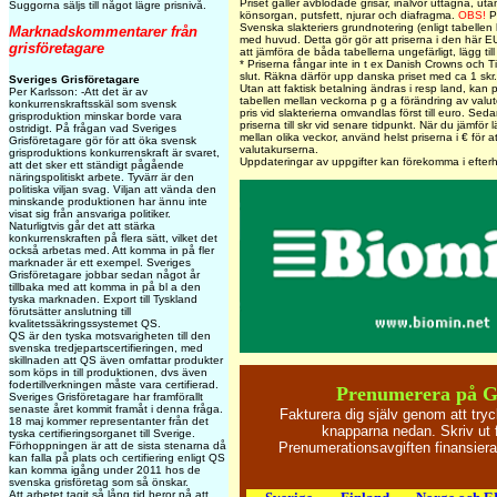
Priset gäller avblodade grisar, inälvor uttagna, uta
Suggorna säljs till något lägre prisnivå.
könsorgan, putsfett, njurar och diafragma.
OBS!
Pr
Svenska slakteriers grundnotering (enligt tabellen
Marknadskommentarer från
med huvud. Detta gör gör att priserna i den här EU
grisföretagare
att jämföra de båda tabellerna ungefärligt, lägg til
* Priserna fångar inte in t ex Danish Crowns och Tic
slut. Räkna därför upp danska priset med ca 1 skr.
Sveriges Grisföretagare
Utan att faktisk betalning ändras i resp land, kan p
Per Karlsson: -Att det är av
tabellen mellan veckorna p g a förändring av valu
konkurrenskraftsskäl som svensk
pris vid slakterierna omvandlas först till euro. Seda
grisproduktion minskar borde vara
priserna till skr vid senare tidpunkt. När du jämför l
ostridigt. På frågan vad Sveriges
mellan olika veckor, använd helst priserna i € för 
Grisföretagare gör för att öka svensk
valutakurserna.
grisproduktions konkurrenskraft är svaret,
Uppdateringar av uppgifter kan förekomma i efter
att det sker ett ständigt pågående
näringspolitiskt arbete. Tyvärr är den
politiska viljan svag. Viljan att vända den
minskande produktionen har ännu inte
visat sig från ansvariga politiker.
Naturligtvis går det att stärka
konkurrenskraften på flera sätt, vilket det
också arbetas med. Att komma in på fler
marknader är ett exempel. Sveriges
Grisföretagare jobbar sedan något år
tillbaka med att komma in på bl a den
tyska marknaden. Export till Tyskland
förutsätter anslutning till
kvalitetssäkringssystemet QS.
QS är den tyska motsvarigheten till den
svenska tredjepartscertifieringen, med
skillnaden att QS även omfattar produkter
som köps in till produktionen, dvs även
fodertillverkningen måste vara certifierad.
Prenumerera på 
Sveriges Grisföretagare har framförallt
senaste året kommit framåt i denna fråga.
Fakturera dig själv genom att try
18 maj kommer representanter från det
knapparna nedan. Skriv ut 
tyska certifieringsorganet till Sverige.
Förhoppningen är att de sista stenarna då
Prenumerationsavgiften finansie
kan falla på plats och certifiering enligt QS
kan komma igång under 2011 hos de
svenska grisföretag som så önskar.
Att arbetet tagit så lång tid beror på att