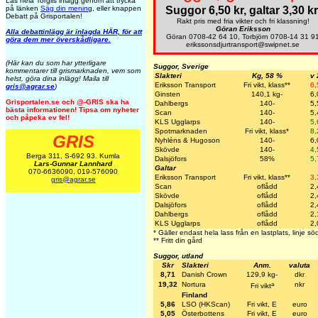
Läs hela Torgils inlägg genom att trycka
på länken
Säg din menin
g, eller knappen
Suggor 6,50 kr, galtar 3,30 kr
Debatt på Grisportalen!
Rakt pris med fria vikter och fri klassning!
Göran Eriksson
Alla debattinlägg är inlagda HÄR, för att
Göran 0708-42 64 10, Torbjörn 0708-14 31 9
göra dem mer överskådligare.
erikssonsdjurtransport@swipnet.se
(Här kan du som har ytterligare
Suggor, Sverige
kommentarer till grismarknaden, vem som
Slakteri
Kg, 58 %
v 
helst, göra dina inlägg! Maila till
Eriksson Transport
Fri vikt, klass**
6,
gris@agrar.se
)
Ginsten
140,1 kg-
6,
Grisportalen.se och @-GRIS ska ha
Dahlbergs
140-
5,
bästa informationen! Tipsa om nyheter
Scan
140-
5,
och påpeka ev fel!
KLS Ugglarps
140-
5,
Spotmarknaden
Fri vikt, klass*
8,
GRIS
Nyhléns & Hugoson
140-
6,
Skövde
140-
4,
Berga 311, S-692 93. Kumla
Dalsjöfors
58%
5,
Lars-Gunnar Lannhard
Galtar
070-6636090, 019-576090
Eriksson Transport
Fri vikt, klass**
3,
gris@agrar.se
Scan
oflådd
2,
Skövde
oflådd
2,
Dalsjöfors
oflådd
2,
Dahlbergs
oflådd
2,
KLS Ugglarps
oflådd
2,
* Gäller endast hela lass från en lastplats, linje 
** Fritt din gård
Suggor, utland
Skr
Slakteri
Anm.
valuta
8,71
Danish Crown
129,9 kg-
dkr
a
19,32
Nortura
nkr
Fri vikt
Finland
5,86
LSO (HKScan)
Fri vikt, E
euro
5,05
Österbottens
Fri vikt, E
euro