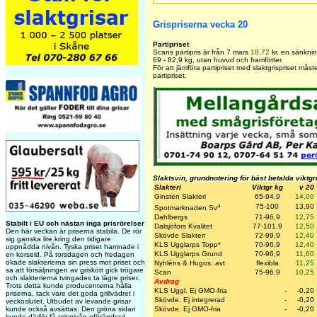
Grispriserna vecka 20
Partipriset
Scans partipris är från 7 mars
18,72
kr, en sänkni
69 - 82,9 kg, utan huvud och framfötter.
För att jämföra partipriset med slaktgrispriset mås
partipriset.
Slaktsvin, grundnotering för bäst betalda viktg
Slakteri
Viktgr kg
v 20
Ginsten Slakteri
65-94,9
14,00
a
75-100
13,90
Spotmarknaden Sv
Dahlbergs
71-96,9
12,75
Stabilt i EU och nästan inga prisrörelser
Dalsjöfors Kvalitet
77-101,9
12,50
Den här veckan är priserna stabila. De rör
Skövde Slakteri
72-99,9
12,40
sig ganska lite kring den tidigare
KLS Ugglarps Topp
*
70-96,9
12,40
uppnådda nivån. Tyska priset hamnade i
KLS Ugglarps Grund
70-96,9
11,60
en korseld. På torsdagen och fredagen
ökade slakterierna sin press mot priset och
Nyhléns & Hugos. avt
flexibla
11,25
sa att försäljningen av griskött gick trögare
Scan
75-96,9
10,25
och slakterierna tvingades ta lägre priser.
Avdrag
Trots detta kunde producenterna hålla
KLS Uggl. Ej GMO-fria
-
-0,20
priserna, tack vare det goda grillvädret i
Skövde. Ej integrerad
-
-0,20
veckoslutet. Utbudet av levande grisar
kunde också avsättas. Den gröna sidan
Skövde. Ej GMO-fria
-
-0,20
kunde därför få prisnivån oförändrad.