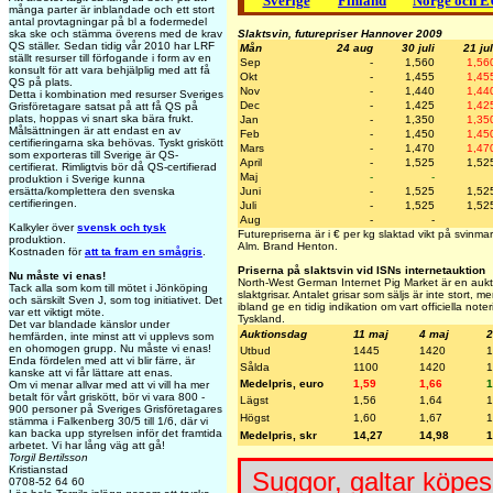
Sverige
Finland
Norge och E
många parter är inblandade och ett stort
antal provtagningar på bl a fodermedel
ska ske och stämma överens med de krav
Slaktsvin, futurepriser Hannover 2009
QS ställer. Sedan tidig vår 2010 har LRF
Mån
24 aug
30 juli
21 jul
ställt resurser till förfogande i form av en
Sep
-
1,560
1,56
konsult för att vara behjälplig med att få
Okt
-
1,455
1,45
QS på plats.
Nov
-
1,440
1,44
Detta i kombination med resurser Sveriges
Dec
-
1,425
1,42
Grisföretagare satsat på att få QS på
plats, hoppas vi snart ska bära frukt.
Jan
-
1,350
1,35
Målsättningen är att endast en av
Feb
-
1,450
1,45
certifieringarna ska behövas. Tyskt griskött
Mars
-
1,470
1,47
som exporteras till Sverige är QS-
April
-
1,525
1,52
certifierat. Rimligtvis bör då QS-certifierad
Maj
-
-
produktion i Sverige kunna
ersätta/komplettera den svenska
Juni
-
1,525
1,52
certifieringen.
Juli
-
1,525
1,52
Aug
-
-
Kalkyler över
svensk och tysk
Futurepriserna är i € per kg slaktad vikt på svinm
produktion.
Alm. Brand Henton.
Kostnaden för
att ta fram en smågris
.
Priserna på slaktsvin vid ISNs internetauktion
Nu måste vi enas!
North-West German Internet Pig Market är en aukti
Tack alla som kom till mötet i Jönköping
slaktgrisar. Antalet grisar som säljs är inte stort, 
och särskilt Sven J, som tog initiativet. Det
ibland ge en tidig indikation om vart officiella note
var ett viktigt möte.
Tyskland.
Det var blandade känslor under
Auktionsdag
11 maj
4 maj
2
hemfärden, inte minst att vi upplevs som
en ohomogen grupp. Nu måste vi enas!
Utbud
1445
1420
1
Enda fördelen med att vi blir färre, är
Sålda
1100
1420
1
kanske att vi får lättare att enas.
Medelpris, euro
1,59
1,66
1
Om vi menar allvar med att vi vill ha mer
betalt för vårt griskött, bör vi vara 800 -
Lägst
1,56
1,64
1
900 personer på Sveriges Grisföretagares
Högst
1,60
1,67
1
stämma i Falkenberg 30/5 till 1/6, där vi
kan backa upp styrelsen inför det framtida
Medelpris, skr
14,27
14,98
1
arbetet. Vi har lång väg att gå!
Torgil Bertilsson
Kristianstad
Suggor, galtar köpes
0708-52 64 60