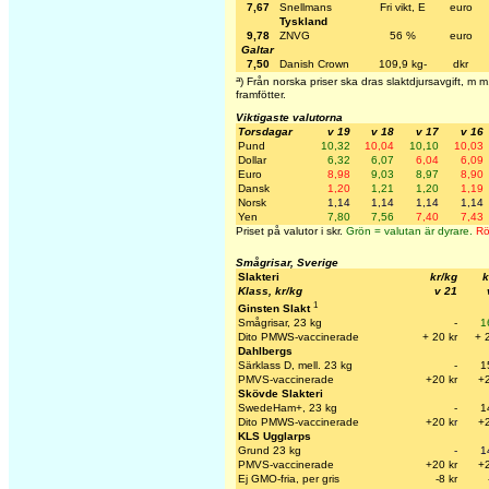
7,67
Snellmans
Fri vikt, E
euro
Tyskland
9,78
ZNVG
56 %
euro
Galtar
7,50
Danish Crown
109,9 kg-
dkr
a
) Från norska priser ska dras slaktdjursavgift, m
framfötter.
Viktigaste valutorna
Torsdagar
v 19
v 18
v 17
v 16
Pund
10,32
10,04
10,10
10,03
Dollar
6,32
6,07
6,04
6,09
Euro
8,98
9,03
8,97
8,90
Dansk
1,20
1,21
1,20
1,19
Norsk
1,14
1,14
1,14
1,14
Yen
7,80
7,56
7,40
7,43
Priset på valutor i skr.
Grön = valutan är dyrare.
Rö
Smågrisar, Sverige
Slakteri
kr/kg
k
Klass, kr/kg
v 21
1
Ginsten Slakt
Smågrisar, 23 kg
-
1
Dito PMWS-vaccinerade
+ 20 kr
+ 
Dahlbergs
Särklass D, mell. 23 kg
-
1
PMVS-vaccinerade
+20 kr
+2
Skövde Slakteri
SwedeHam+, 23 kg
-
1
Dito PMWS-vaccinerade
+20 k
r
+
KLS Ugglarps
Grund 23 kg
-
1
PMVS-vaccinerade
+20 kr
+2
Ej GMO-fria, per gris
-8 kr