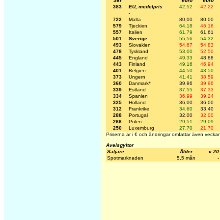
Skr
euro
euro
383
EU, medelpris
42,52
42,22
-
722
Malta
80,00
80,00
579
Tjeckien
64,18
46,16
557
Italien
61,79
61,61
501
Sverige
55,56
54,32
493
Slovakien
54,67
54,83
478
Tyskland
53,00
52,50
445
England
49,33
48,88
443
Finland
49,16
46,94
401
Belgien
44,50
43,50
373
Ungern
41,41
38,59
360
Danmark*
39,96
39,96
339
Estland
37,55
37,33
334
Spanien
36,99
39,24
325
Holland
36,00
36,00
312
Frankrike
34,60
33,40
288
Portugal
32,00
32,00
266
Polen
29,51
29,09
250
Luxemburg
27,70
21,70
Priserna är i € och ändringar omfattar även veckan
Avelsgyltor
Säljare
Ålder
v 20
Spotmarknaden
5,5 mån
-