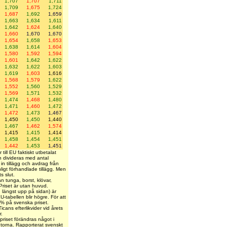
1,707
1,707
1,711
1,709
1,675
1,724
1,687
1,692
1,659
1,663
1,634
1,611
1,642
1,624
1,640
1,660
1,670
1,670
1,654
1,658
1,653
1,638
1,614
1,604
1,580
1,592
1,594
1,601
1,642
1,622
1,632
1,622
1,603
1,619
1,603
1,616
1,568
1,579
1,622
1,552
1,560
1,529
1,569
1,571
1,532
1,474
1,468
1,480
1,471
1,460
1,472
1,472
1,473
1,467
1,450
1,450
1,440
1,467
1,462
1,574
1,415
1,415
1,414
1,458
1,454
1,451
1,442
1,453
1,451
till EU faktiskt utbetalat
n divideras med antal
 in tillägg och avdrag från
ligt förhandlade tillägg. Men
s slut.
an tunga, borst, klövar,
riset är utan huvud.
n längst upp på sidan) är
-tabellen blir högre. För att
7 % på svenska priset.
cans efterlikvider vid årets
r.
 priset förändras något i
utorna. Rapporterat svenskt