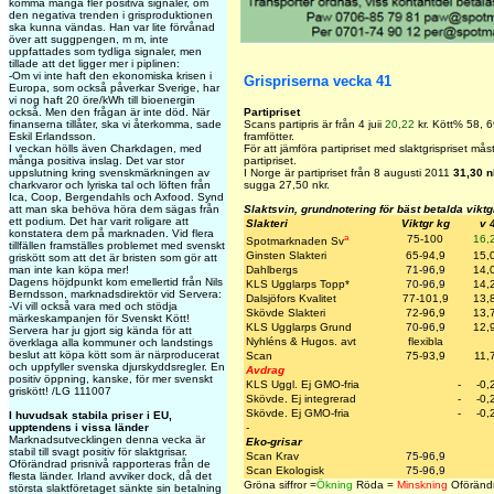
komma många fler positiva signaler, om
den negativa trenden i grisproduktionen
ska kunna vändas. Han var lite förvånad
över att suggpengen, m m, inte
uppfattades som tydliga signaler, men
tillade att det ligger mer i piplinen:
-Om vi inte haft den ekonomiska krisen i
Grispriserna vecka 41
Europa, som också påverkar Sverige, har
vi nog haft 20 öre/kWh till bioenergin
också. Men den frågan är inte död. När
Partipriset
finanserna tillåter, ska vi återkomma, sade
Scans partipris är från 4 juii
20,22
kr. Kött% 58, 6
Eskil Erlandsson.
framfötter.
I veckan hölls även Charkdagen, med
För att jämföra partipriset med slaktgrispriset må
många positiva inslag. Det var stor
partipriset.
uppslutning kring svenskmärkningen av
I Norge är partipriset från 8 augusti 2011
31,30 n
charkvaror och lyriska tal och löften från
sugga 27,50 nkr.
Ica, Coop, Bergendahls och Axfood. Synd
att man ska behöva höra dem sägas från
Slaktsvin, grundnotering för bäst betalda vikt
ett podium. Det har varit roligare att
Slakteri
Viktgr kg
v 
konstatera dem på marknaden. Vid flera
a
75-100
16,
Spotmarknaden Sv
tillfällen framställes problemet med svenskt
Ginsten Slakteri
65-94,9
15,
griskött som att det är bristen som gör att
man inte kan köpa mer!
Dahlbergs
71-96,9
14,
Dagens höjdpunkt kom emellertid från Nils
KLS Ugglarps Topp
*
70-96,9
14,
Berndsson, marknadsdirektör vid Servera:
Dalsjöfors Kvalitet
77-101,9
13,
-Vi vill också vara med och stödja
Skövde Slakteri
72-96,9
13,
märkeskampanjen för Svenskt Kött!
KLS Ugglarps Grund
70-96,9
12,
Servera har ju gjort sig kända för att
Nyhléns & Hugos. avt
flexibla
överklaga alla kommuner och landstings
beslut att köpa kött som är närproducerat
Scan
75-93,9
11,
och uppfyller svenska djurskyddsregler. En
Avdrag
positiv öppning, kanske, för mer svenskt
KLS Uggl. Ej GMO-fria
-
-0,
griskött! /LG 111007
Skövde. Ej integrerad
-
-0,
Skövde. Ej GMO-fria
-
-0,
I huvudsak stabila priser i EU,
upptendens i vissa länder
-
Marknadsutvecklingen denna vecka är
Eko-grisar
stabil till svagt positiv för slaktgrisar.
Scan Krav
75-96,9
Oförändrad prisnivå rapporteras från de
Scan Ekologisk
75-96,9
flesta länder. Irland avviker dock, då det
Gröna siffror =
Ökning
Röda =
Minskning
Oförändr
största slaktföretaget sänkte sin betalning