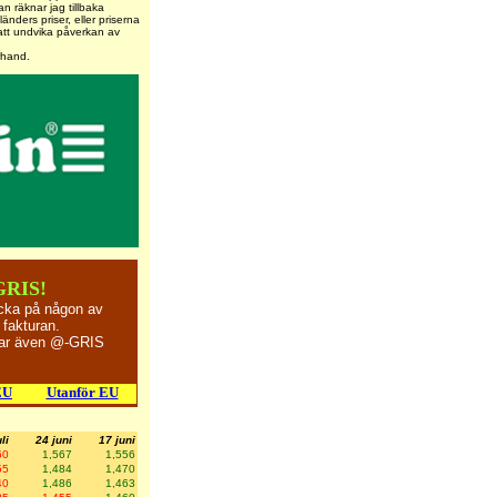
an räknar jag tillbaka
länders priser, eller priserna
 att undvika påverkan av
rhand.
GRIS!
ycka på någon av
 fakturan.
erar även @-GRIS
EU
Utanför EU
li
24 juni
17 juni
60
1,567
1,556
55
1,484
1,470
40
1,486
1,463