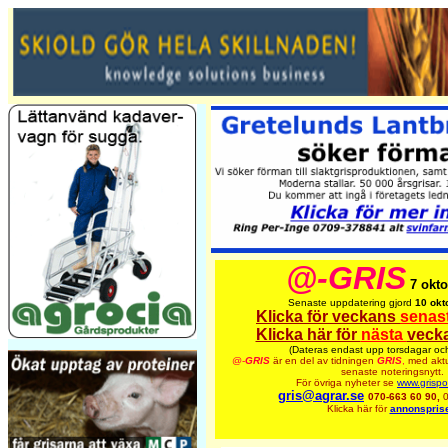
@-GRIS
7 okto
Senaste uppdatering gjord
10 okt
Klicka för veckans
senas
Klicka här för
nästa
vecka
(Dateras endast upp torsdagar och
@-
GRIS
är en del av tidningen
GRIS
,
med aktu
senaste noteringsnytt.
För övriga nyheter se
www.grispo
gris@agrar.se
070-663 60 90,
Klicka här för
annonsprise