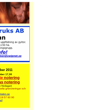
ber 2011
ober 17,00
te
notering
s notering
 fredagar)
ella grisnoteringar
och
rtalen.se
019-57 60 90
r!