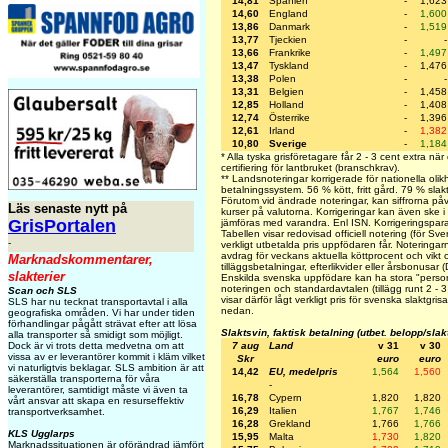
14,81
Spanien
-
1,623
14,60
England
-
1,600
13,86
Danmark
-
1,519
13,77
Tjeckien
-
-
13,66
Frankrike
-
1,497
13,47
Tyskland
-
1,476
13,38
Polen
-
-
13,31
Belgien
-
1,458
12,85
Holland
-
1,408
12,74
Österrike
-
1,396
12,61
Irland
-
1,382
10,80
Sverige
-
1,184
* Alla tyska grisföretagare får 2 - 3 cent extra nä
certifiering för lantbruket (branschkrav).
** Landsnoteringar korrigerade för nationella olik
betalningssystem. 56 % kött, fritt gård. 79 % slak
Förutom vid ändrade noteringar, kan siffrorna på
Läs senaste nytt på
kurser på valutorna. Korrigeringar kan även ske 
GrisPortalen
jämföras med varandra. Enl ISN. Korrigeringspa
Tabellen visar redovisad officiell notering (för Sv
-
verkligt utbetalda pris uppfödaren får. Noteringarna
avdrag för veckans aktuella köttprocent och vikt o
Marknadskommentarer,
tilläggsbetalningar, efterlikvider eller årsbonusar
slakterier
Enskilda svenska uppfödare kan ha stora "personl
noteringen och standardavtalen (tillägg runt 2 - 
Scan och SLS
visar därför lågt verkligt pris för svenska slaktgri
SLS har nu tecknat transportavtal i alla
nedan.
geografiska områden. Vi har under tiden
förhandlingar pågått strävat efter att lösa
Slaktsvin, faktisk betalning (utbet. belopp/sla
alla transporter så smidigt som möjligt.
Dock är vi trots detta medvetna om att
7 aug
Land
v 31
v 30
vissa av er leverantörer kommit i kläm vilket
Skr
euro
euro
vi naturligtvis beklagar. SLS ambition är att
14,42
EU, medelpris
1,564
1,560
säkerställa transporterna för våra
-
leverantörer, samtidigt måste vi även ta
16,78
Cypern
1,820
1,820
vårt ansvar att skapa en resurseffektiv
16,29
Italien
1,767
1,746
transportverksamhet.
16,28
Grekland
1,766
1,766
KLS Ugglarps
15,95
Malta
1,730
1,820
Marknadssituationen är oförändrad jämfört