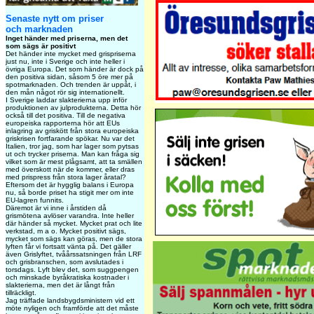
Senaste nytt om priser
och marknaden
Inget händer med priserna, men det
som sägs är positivt
Det händer inte mycket med grispriserna
just nu, inte i Sverige och inte heller i
övriga Europa. Det som händer är dock på
den positiva sidan, såsom 5 öre mer på
spotmarknaden. Och trenden är uppåt, i
den mån något rör sig internationellt.
I Sverige laddar slakterierna upp inför
produktionen av julprodukterna. Detta hör
också till det positiva. Till de negativa
europeiska rapporterna hör att EUs
inlagring av griskött från stora europeiska
griskrisen fortfarande spökar. Nu var det
Italien, tror jag, som har lager som pytsas
ut och trycker priserna. Man kan fråga sig
vilket som är mest plågsamt, att ta smällen
med överskott när de kommer, eller dras
med prispress från stora lager åratal?
Eftersom det är hygglig balans i Europa
nu, så borde priset ha stigit mer om inte
EU-lagren funnits.
Däremot är vi inne i årstiden då
grismötena avlöser varandra. Inte heller
där händer så mycket. Mycket prat och lite
verkstad, m a o. Mycket positivt sägs,
mycket som sägs kan göras, men de stora
lyften får vi fortsatt vänta på. Det gäller
även Grislyftet, tvåårssatsningen från LRF
och grisbranschen, som avslutades i
torsdags. Lyft blev det, som suggpengen
och minskade byråkratiska kostnader i
slakterierna, men det är långt från
tillräckligt.
Jag träffade landsbygdsministern vid ett
möte nyligen och framförde att det måste