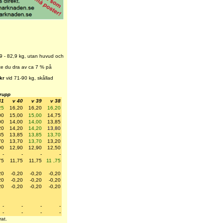
9 - 82,9 kg, utan huvud och
ste du dra av ca 7 % på
kr
vid 71-90 kg, skållad
grupp
41
v 40
v 39
v 38
25
16,20
16,20
16,20
00
15,00
15,00
14,75
00
14,00
14,00
13,85
20
14,20
14,20
13,80
85
13,85
13,85
13,70
70
13,70
13,70
13,20
90
12,90
12,90
12,50
-
-
-
-
75
11,75
11,75
11 ,75
20
-0,20
-0,20
-0,20
20
-0,20
-0,20
-0,20
20
-0,20
-0,20
-0,20
-
-
-
-
-
-
-
-
at.