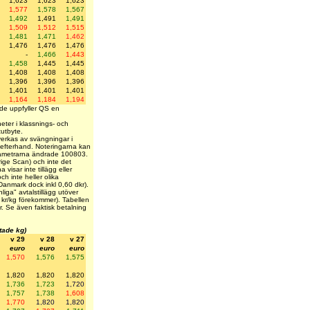
1,623
1,623
1,623
1,577
1,578
1,567
1,492
1,491
1,491
1,509
1,512
1,515
1,481
1,471
1,462
1,476
1,476
1,476
-
1,466
1,443
1,458
1,445
1,445
1,408
1,408
1,408
1,396
1,396
1,396
1,401
1,401
1,401
1,164
1,184
1,194
r de uppfyller QS en
heter i klassnings- och
tutbyte.
verkas av svängningar i
i efterhand. Noteringarna kan
rametrarna ändrade 100803.
erige Scan) och inte det
 visar inte tillägg eller
ch inte heller olika
 (Danmark dock inkl 0,60 dkr).
iga" avtalstillägg utöver
3 kr/kg förekommer). Tabellen
sar. Se även faktisk betalning
ktade kg)
v 29
v 28
v 27
euro
euro
euro
1,570
1,576
1,575
1,820
1,820
1,820
1,736
1,723
1,720
1,757
1,738
1,608
1,770
1,820
1,820