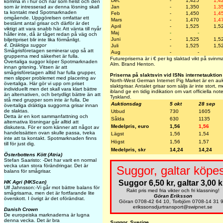
Dec
-
1,425
1,4
komma in i hur och när som helst och den
som är intresserad av denna lösning skall
Jan
-
1,350
1,3
ta kontakt med Spotmarknaden
Feb
-
1,450
1,4
omgående. Uppgörelsen omfattar ett
Mars
-
1,470
1,4
bestämt antal grisar och därför är det
April
-
1,525
1,5
viktigt att vara snabb här. Att vänta till nyår
Maj
-
-
håller inte, då är tåget redan på väg och
Juni
-
1,525
1,5
biljettpriset blir inte lika förmånligt.
4. Dräktiga suggor
Juli
-
1,525
1,5
Smågrisföretagen seminerar upp så att
Aug
-
-
grupperna med säkerhet är fulla.
Futurepriserna är i € per kg slaktad vikt på svin
Övertaliga suggor köper Spotmarknaden
Alm. Brand Henton.
innan grisning. Vitsen är att
smågrisföretagen alltid har fulla grupper,
Priserna på slaktsvin vid ISNs internetauktion
men slipper problemet med placering av
North-West German Internet Pig Market är en aukt
övertaliga. Här gör vi upp om priset
slaktgrisar. Antalet grisar som säljs är inte stort,
individuellt men det skall vara klart bättre
ibland ge en tidig indikation om vart officiella not
än alternativen, och betydligt bättre än att
Tyskland.
stå med grupper som inte är fulla. De
Auktionsdag
5 okt
28 sep
övertaliga dräktiga suggorna grisar innan
de slaktas.
Utbud
730
1605
Detta är en kort sammanfattning och
Sålda
630
1135
alternativa lösningar går alltid att
Medelpris, euro
1,56
1,56
diskutera. För er som känner att något av
handelssätten ovan skulle passa, tveka
Lägst
1,56
1,54
inte att ta kontakt. Spotmarknaden finns
Högst
1,56
1,57
till för just dig.
Medelpris, skr
14,24
14,24
Österbottens Kött (Atria)
Stefan Saaristo: -Det har varit en normal
vecka utan stora förändringar. Det är
Suggor, galtar köpes
balans för smågrisar.
Suggor 6,50 kr, galtar 3,00 k
HK Agri (HKScan)
Ulf Jahnsson:-Vi går mot bättre balans för
Rakt pris med fria vikter och fri klassning!
smågrisarna, men det är fortfarande lite
Göran Eriksson
överskott. I övrigt är det oförändrat.
Göran 0708-42 64 10, Torbjörn 0708-14 31 
erikssonsdjurtransport@swipnet.se
Danish Crown
De europeiska marknaderna är lugna
denna vecka. Det är bra
Suggor, Sverige