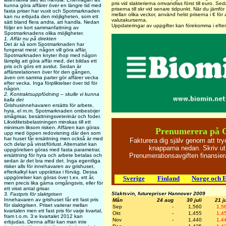
pris vid slakterierna omvandlas först till euro. Sed
kunna göra affärer över en längre tid med
priserna till skr vid senare tidpunkt. När du jämför 
fasta priser har vuxit och Spotmarknaden
mellan olika veckor, använd helst priserna i € för
kan nu erbjuda den möjligheten, som ett
valutakurserna.
sätt bland flera andra, att handla. Nedan
Uppdateringar av uppgifter kan förekomma i efte
följer en kort sammanfattning av
Spotmarknadens olika möjligheter.
1. Affär nu på direkten
Det är så som Spotmarknaden har
fungerat mest: någon vill göra affär,
Spotmarknaden knyter ihop med någon
lämplig att göra affär med, det bildas ett
pris och görs ett avslut. Sedan är
affärsrelationen över för den gången,
även om samma parter gör affärer vecka
efter vecka. Inga förpliktelser över tid för
någon.
2. Kontraktsuppfödning – skulle vi kunna
kalla det
Grishusinnehavaren ersätts för arbete,
hyra, el m.m. Spotmarknaden ombesörjer
smågrisar, besättningsveterinär och foder.
Likviditetsbelastningen minskas till ett
minimum liksom risken. Affären kan göras
Prenumerera på 
upp med öppen redovisning där den som
har huset får ersättning men också är med
Fakturera dig själv genom att tr
och delar på vinst/förlust. Alternativt kan
knapparna nedan. Skriv ut
uppgörelsen göras med fasta parametrar,
Prenumerationsavgiften finansi
ersättning för hyra och arbete betalas och
sedan är det bra med det. Inga egentliga
risker alls för innehavaren av grishuset,
efterkalkyl kan upprättas i förväg. Dessa
uppgörelser kan göras över t.ex. ett år,
Sverige
Finland
Norge och 
men precis lika gärna omgångsvis, eller för
ett visst antal grisar.
Slaktsvin, futurepriser Hannover 2009
3. Fastpris för slaktgrisen
Innehavaren av grishuset får ett fast pris
Mån
24 aug
30 juli
21 ju
för slaktgrisen. Priset varierar mellan
Sep
-
1,560
1,5
kvartalen men ett fast pris för varje kvartal,
Okt
-
1,455
1,4
fram t.o.m. 3:e kvartalet 2012 kan
Nov
-
1,440
1,4
erbjudas. Denna affär kan man inte