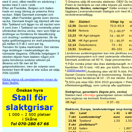
a
med 4 cent, vilket medför en sänkning i
)
Grisarna säljs till svenska slakterier.
OBS! Du beta
landet med 2 cent i snitt.
Priset är medelpris av vad olika köpare på marknad
Efter att Frankrike, Belgien och Italien
Slaktsvin, Norden, noteringar
* Gäller endast i
hade en svag ökning av priserna förra
Ugglarps Leveranskontrakt Slaktgris och med t
9,
veckan, följde Danmark exemplet och
veckoleveranstillägg.
höjde, vilket Frankrike gjorde även denna
vecka. Danmark lösgör sig därmed allt mer
Skr
Slakteri
Viktgr. kg
va
från Tyskland och ligger nu så mycket som
12,56
Danish Crown
70,0–83,9
d
4 cent över. I Tyskland var nominella priset
a
24,84
Nortura
n
oförändrat denna vecka, men som följd av
71,1–90,0
ändringar av formlerna för klassificering
b
13,23
HK Agri rybsgris
eu
74 – 90,5
och ändring i avräkningssystemet, får de
b
tyska grisföretagarna en reell prissänkning
11,96
HK Agri grund
eu
72 – 90,5
på mellan 0,5 till 1 cent per kg.
12,14
Österbottens
73 – 91
eu
Trenden för tyska marknaden: Det väntas
13,51
Snellman
80–101
eu
inga ändringar i marknadsläget de
Ländernas avräkningspriser kan inte jämföras ex
närmaste dagarna. Officiella helgdagen 3
prissättningssystem och med varierande efterbetal
oktober skjuter fram slakten något och
Danmark avräknas vid 60 %. Varje procentenhet 
tyska bönderna avslutar arbetet på
a
åkrarna och får mer tid för
) Från norska priser ska dras slaktdjursavgift, 
grisproduktionen, men de volymer som
framfötter. 60 % kött. +40 øre. per kött%. Noroc-
kommer fram till slakt är inte svåra att sälja.
b
101001Finska.html
) Avräkning sker vid 60 % kött. Pris
/ISN 111006
Danish Crowns notering är bruttonotering. Sedan 
notering kan beräknas till 10 - 15 öre mindre. Exkl 
Klicka gärna på uppdateringen innan du
b
)LSOs pris visar från 30/4 2010 grundpris + Primu
läser färdigt.
effektivieringstillägg, som i princip alla uppfödare 
Slaktgrisar, garantipris (lägsta pris, vecka)
Slakteri med
offentliga
garantipriser utöver individ
som regleras via kontrakt förekommer.
HK Agri
V 37 - 41
Slaktsvin, Europa, landsnoteringar resp korri
Skr
Land
v 41
v 40
7 okt
Landsnotering*
euro
euro
13,96
Tyskland
1,53
1,53
5 okt
jämförbara**
17,12
Italien
-
1,867