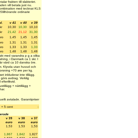
lar frakten till slakteriet.
en vill betala just nu.
 kombination med tecknat KLS
20
illhörande ordinarie
l.
v 41
v 40
v 39
kr
10,30
10,30
10,10
kr
21,42
21,12
31,30
ro
1,45
1,45
1,45
ro
1,31
1,31
1,31
ro
1,33
1,33
1,33
ro
1,48
1,48
1,48
akt med varandra p g a olika
ning, i Danmark ca 1 skr. I
är värd ca 10 danska öre.
m m. Klyvda utan huvud och
korsning +70 øre per kg.
et inkluderar inte tillägg.
görs avdrag. Verklig
efterlikvid.
stillägg + nättillägg +
har.
uellt avtalade. Garantipriser
+ 5 cent
-
gerade
v 39
v 38
v 37
euro
euro
euro
1,53
1,53
1,53
1,867
1,842
1,827