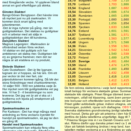
15,75
Bulgarien
1,709
1,710
med föregående vecka. Vi upplever bland
15,70
Lettland
1,703
1,886
annat en god efterfrågan på skinka.
15,54
England
1,687
1,682
Ginsten Slakteri
15,54
Slovakien
1,686
1,674
Bengt-Göran Bengtsson -Det händer inte
15,35
Rumänien
1,665
1,656
så mycket just nu på marknaden. Vi
15,30
Portugal
1,660
1,660
kommer dock snart igång med
15,26
Spanien
1,656
1,654
julsortimentet.
15,05
Tjeckien
1,633
1,646
-Det är inga nyheter på gång, mer än
14,76
Estland
1,601
1,591
guldgrisskinkan. Det slaktas nu guldgrisar
och vi arbetar med att sälja in
14,57
Tyskland
1,581
1,571
guldgrisskinkan den till kunderna.
14,41
Luxemburg
1,563
1,577
Dalsjöfors Slakteri
14,48
Ungern
1,571
1,598
Magnus Lagergren: -Marknaden är
14,36
Polen
1,558
1,561
oförändrad sedan förra veckan.
14,21
Slovenien
1,542
1,543
-Vi slaktar en del guldgris och har
ambitionen att slakta mer. Guldgrisen blir
14,19
Österrike
1,540
1,539
en av grejerna framöver, men det tar
13,72
Finland
1,489
1,476
några år att etablera en ny produkt,
13,65
Sverige
1,481
1,484
13,59
Irland
1,474
1,475
Skövde Slakteri
13,46
Frankrike
1,460
1,450
Cato Gustafsson: -Det är lite lugnare,
13,20
Litauen
1,432
1,458
lugnare än vi hoppas, så här års. Om ett
par veckor är det mer fart, när
13,05
Danmark*
1,416
1,416
julproduktionen kommer igång. Då blir det
13,01
Belgien
1,412
1,415
stora förändringar med charksortimentet.
12,00
Holland
1,410
1,413
-Vi säljer 500 - 600 ton julskinka varje år.
De fem största slakterierna i varje land rapporterar 
Hur mycket som blir guldgrisskinka vet jag
totalt belopp för veckans slaktade grisar. Summa
inte. Vi har 3 - 4 besättningar nu som
slaktade kilo slaktgris. Priset fångar därmed även
levererar. Det jag vet är att vi ska ut i
noteringen, utfall vid klassning, samt även person
butikerna och bjuda på smakprover på
inte bonusar och efterlikvider som betalas vid året
guldgrisskinka.
Priset gäller avblodade grisar, inälvor uttagna, ut
könsorgan, putsfett, njurar och diafragma.
OBS!
P
Spotmarknaden.se
Svenska slakteriers grundnotering (enligt tabelle
Per Karlsson: -Det har ringt många med
med huvud. Detta gör gör att priserna i den här EU
anledning av förra veckans översikt för
jämföra de båda tabellerna ungefärligt, lägg till 
handel på spotmarknaden, så jag tar den
* Priserna fångar inte in t ex Danish Crowns och Ti
en gång till:
slut. Räkna därför upp danska priset med ca 1 sk
Handel med Spotmarknaden
Utan att faktisk betalning ändras i resp land, kan
Spotmarknaden kan erbjuda flera olika
tabellen mellan veckorna p g a förändring av val
alternativa sätt att handla. Efterfrågan att