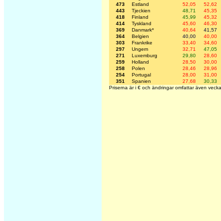
473
Estland
52,05
52,62
443
Tjeckien
48,71
45,35
418
Finland
45,99
45,32
414
Tyskland
45,60
46,30
369
Danmark*
40,64
41,57
364
Belgien
40,00
40,00
303
Frankrike
33,40
34,60
297
Ungern
32,71
47,05
271
Luxemburg
29,80
28,60
259
Holland
28,50
30,00
258
Polen
28,46
28,96
254
Portugal
28,00
31,00
351
Spanien
27,68
30,33
Priserna är i € och ändringar omfattar även vecka