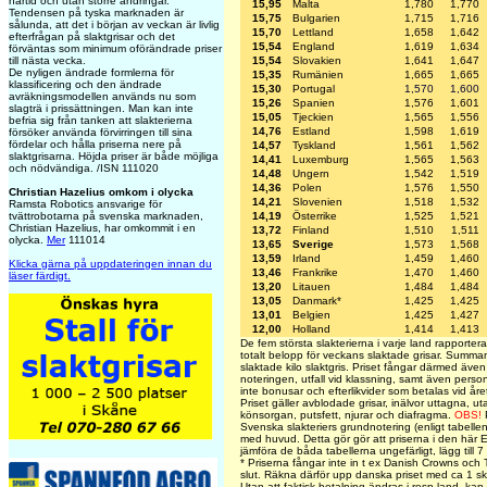
närtid och utan större ändringar.
15,95
Malta
1,780
1,770
Tendensen på tyska marknaden är
15,75
Bulgarien
1,715
1,716
sålunda, att det i början av veckan är livlig
15,70
Lettland
1,658
1,642
efterfrågan på slaktgrisar och det
15,54
England
1,619
1,634
förväntas som minimum oförändrade priser
till nästa vecka.
15,54
Slovakien
1,641
1,647
De nyligen ändrade formlerna för
15,35
Rumänien
1,665
1,665
klassificering och den ändrade
15,30
Portugal
1,570
1,600
avräkningsmodellen används nu som
15,26
Spanien
1,576
1,601
slagträ i prissättningen. Man kan inte
15,05
Tjeckien
1,565
1,556
befria sig från tanken att slakterierna
14,76
Estland
1,598
1,619
försöker använda förvirringen till sina
fördelar och hålla priserna nere på
14,57
Tyskland
1,561
1,562
slaktgrisarna. Höjda priser är både möjliga
14,41
Luxemburg
1,565
1,563
och nödvändiga. /ISN 111020
14,48
Ungern
1,542
1,519
14,36
Polen
1,576
1,550
Christian Hazelius omkom i olycka
14,21
Slovenien
1,518
1,532
Ramsta Robotics ansvarige för
tvättrobotarna på svenska marknaden,
14,19
Österrike
1,525
1,521
Christian Hazelius, har omkommit i en
13,72
Finland
1,510
1,511
olycka.
Mer
111014
13,65
Sverige
1,573
1,568
13,59
Irland
1,459
1,460
Klicka gärna på uppdateringen innan du
13,46
Frankrike
1,470
1,460
läser färdigt.
13,20
Litauen
1,484
1,484
13,05
Danmark*
1,425
1,425
13,01
Belgien
1,425
1,427
12,00
Holland
1,414
1,413
De fem största slakterierna i varje land rapporterar 
totalt belopp för veckans slaktade grisar. Summa
slaktade kilo slaktgris. Priset fångar därmed även
noteringen, utfall vid klassning, samt även person
inte bonusar och efterlikvider som betalas vid året
Priset gäller avblodade grisar, inälvor uttagna, ut
könsorgan, putsfett, njurar och diafragma.
OBS!
P
Svenska slakteriers grundnotering (enligt tabelle
med huvud. Detta gör gör att priserna i den här EU
jämföra de båda tabellerna ungefärligt, lägg till 
* Priserna fångar inte in t ex Danish Crowns och Ti
slut. Räkna därför upp danska priset med ca 1 sk
Utan att faktisk betalning ändras i resp land, kan