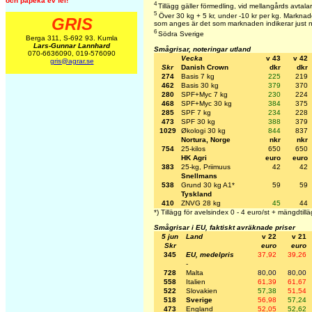
och påpeka ev fel!
4
Tillägg gäller förmedling, vid mellangårds avtala
5
Över 30 kg + 5 kr, under -10 kr per kg. Marknaden
GRIS
som anges är det som marknaden indikerar just 
6
Södra Sverige
Berga 311, S-692 93. Kumla
Lars-Gunnar Lannhard
Smågrisar, noteringar utland
070-6636090, 019-576090
Vecka
v 43
v 42
gris@agrar.se
Skr
Danish Crown
dkr
dkr
274
Basis 7 kg
225
219
462
Basis 30 kg
379
370
280
SPF+Myc 7 kg
230
224
468
SPF+Myc 30 kg
384
375
285
SPF 7 kg
234
228
473
SPF 30 kg
388
379
1029
Økologi 30 kg
844
837
Nortura, Norge
nkr
nkr
754
25-kilos
650
650
HK Agri
euro
euro
383
25-kg, Priimuus
42
42
Snellmans
538
Grund 30 kg A1*
59
59
Tyskland
410
ZNVG 28 kg
45
44
*) Tillägg för avelsindex 0 - 4 euro/st + mängdtillä
Smågrisar i EU, faktiskt avräknade priser
5 jun
Land
v 22
v 21
Skr
euro
euro
345
EU, medelpris
37,92
39,26
-
728
Malta
80,00
80,00
558
Italien
61,39
61,67
522
Slovakien
57,38
51,54
518
Sverige
56,98
57,24
473
England
52,05
52,62