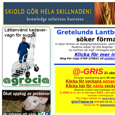
@-GRIS
21 okt
Senaste uppdatering gjord
28 okt
Klicka för veckans
senas
Klicka här för
nästa
vecka
(Dateras endast upp torsdagar och
@-
GRIS
är en del av tidningen
GRIS
,
med aktu
senaste noteringsnytt.
För övriga nyheter se
www.grispo
gris@agrar.se
070-663 60 90,
Klicka här för
annonsprise