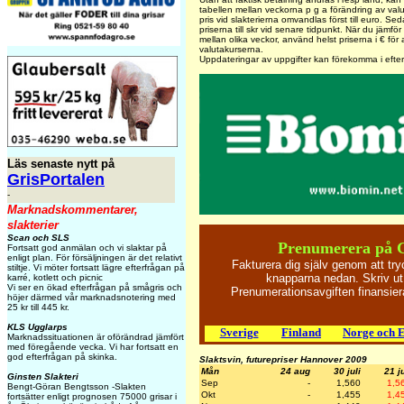
tabellen mellan veckorna p g a förändring av val
pris vid slakterierna omvandlas först till euro. Sed
priserna till skr vid senare tidpunkt. När du jämför 
mellan olika veckor, använd helst priserna i € för
valutakurserna.
Uppdateringar av uppgifter kan förekomma i efte
Läs senaste nytt på
GrisPortalen
-
Marknadskommentarer,
slakterier
Scan och SLS
Prenumerera på 
Fortsatt god anmälan och vi slaktar på
enligt plan. För försäljningen är det relativt
Fakturera dig själv genom att tr
stiltje. Vi möter fortsatt lägre efterfrågan på
knapparna nedan. Skriv ut
karré, kotlett och picnic
Vi ser en ökad efterfrågan på smågris och
Prenumerationsavgiften finansi
höjer därmed vår marknadsnotering med
25 kr till 445 kr.
KLS Ugglarps
Sverige
Finland
Norge och 
Marknadssituationen är oförändrad jämfört
med föregående vecka. Vi har fortsatt en
god efterfrågan på skinka.
Slaktsvin, futurepriser Hannover 2009
Mån
24 aug
30 juli
21 ju
Ginsten Slakteri
Sep
-
1,560
1,5
Bengt-Göran Bengtsson -Slakten
Okt
-
1,455
1,4
fortsätter enligt prognosen 75000 grisar i