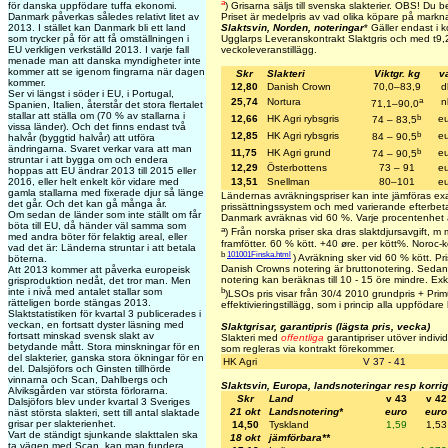
a
för danska uppfödare tuffa ekonomi.
)
Grisarna säljs till svenska slakterier.
OBS! Du beta
Danmark påverkas således relativt litet av
Priset är medelpris av vad olika köpare på marknad
2013. I stället kan Danmark bli ett land
Slaktsvin, Norden, noteringar
* Gäller endast i
som trycker på för att få omställningen i
Ugglarps Leveranskontrakt Slaktgris och med t
9,
EU verkligen verkställd 2013. I varje fall
veckoleveranstillägg.
menade man att danska myndigheter inte
kommer att se igenom fingrarna när dagen
Skr
Slakteri
Viktgr. kg
va
kommer.
12,80
Danish Crown
70,0–83,9
d
Ser vi längst i söder i EU, i Portugal,
a
25,74
Nortura
n
71,1–90,0
Spanien, Italien, återstår det stora flertalet
stallar att ställa om (70 % av stallarna i
b
12,66
HK Agri rybsgris
eu
74 – 83,5
vissa länder). Och det finns endast två
b
12,85
HK Agri rybsgris
eu
84 – 90,5
halvår (byggtid halvår) att utföra
ändringarna. Svaret verkar vara att man
b
11,75
HK Agri grund
eu
74 – 90,5
struntar i att bygga om och endera
12,29
Österbottens
73 – 91
eu
hoppas att EU ändrar 2013 till 2015 eller
2016, eller helt enkelt kör vidare med
13,51
Snellman
80–101
eu
gamla stallarna med fixerade djur så länge
Ländernas avräkningspriser kan inte jämföras ex
det går. Och det kan gå många år.
prissättningssystem och med varierande efterbetal
Om sedan de länder som inte ställt om får
Danmark avräknas vid 60 %. Varje procentenhet 
böta till EU, då händer väl samma som
a
) Från norska priser ska dras slaktdjursavgift, 
med andra böter för felaktig areal, eller
framfötter. 60 % kött. +40 øre. per kött%. Noroc-
vad det är: Länderna struntar i att betala
b
101001Finska.html
) Avräkning sker vid 60 % kött. Pris
böterna.
Danish Crowns notering är bruttonotering. Sedan 
Att 2013 kommer att påverka europeisk
notering kan beräknas till 10 - 15 öre mindre. Exkl 
grisproduktion nedåt, det tror man. Men
b
inte i nivå med antalet stallar som
)LSOs pris visar från 30/4 2010 grundpris + Primu
rätteligen borde stängas 2013.
effektivieringstillägg, som i princip alla uppfödare 
Slaktstatistiken för kvartal 3 publicerades i
veckan, en fortsatt dyster läsning med
Slaktgrisar, garantipris (lägsta pris, vecka)
fortsatt minskad svensk slakt av
Slakteri med
offentliga
garantipriser utöver individ
betydande mått. Stora minskningar för en
som regleras via kontrakt förekommer.
del slakterier, ganska stora ökningar för en
HK Agri
V 37 - 41
del. Dalsjöfors och Ginsten tillhörde
vinnarna och Scan, Dahlbergs och
Slaktsvin, Europa, landsnoteringar resp korri
Alviksgården var största förlorarna.
Skr
Land
v 43
v 42
Dalsjöfors blev under kvartal 3 Sveriges
21 okt
Landsnotering*
euro
euro
näst största slakteri, sett till antal slaktade
grisar per slakterienhet.
14,50
Tyskland
1,59
1,53
Vart de ständigt sjunkande slakttalen ska
18 okt
jämförbara**
ta vägen med Scan, kan man fundera