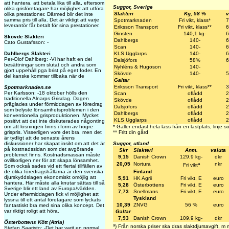
att hantera, att betala lika till alla, eftersom
Suggor, Sverige
olika grisföretagare har möjlighet att utföra
Slakteri
Kg, 58 %
v
olika prestationer. Därmed blir det inte
samma pris till alla. Det är viktigt att varje
Spotmarknaden
Fri vikt, klass*
7
leverantör får betalt för sina prestationer.
Eriksson Transport
Fri vikt, klass**
6
Ginsten
140,1 kg-
6
Skövde Slakteri
Dahlbergs
140-
6
Cato Gustafsson: -
Scan
140-
6
Dahlbergs Slakteri
KLS Ugglarps
140-
6
Per-Olof Dahlberg: -Vi har haft en del
Dalsjöfors
58%
6
besättningar som slutat och andra som
Nyhléns & Hugoson
140-
gjort uppehåll pga brist på eget foder. En
Skövde
140-
5
del kanske kommer tillbaka när de
Galtar
Eriksson Transport
Fri vikt, klass**
3
Spotmarknaden.se
Per Karlsson: -18 oktober hölls den
Scan
oflådd
2
traditionella Alnarps Grisdag. Dagen
Skövde
oflådd
2
präglades under förmiddagen av föredrag
Dalsjöfors
oflådd
2
som belyste lönsamhetsproblemen i den
Dahlbergs
oflådd
2
konventionella grisproduktionen. Mycket
KLS Ugglarps
oflådd
2
positivt att det inte diskuterades någonting
om att lösningen finns i form av högre
* Gäller endast hela lass från en lastplats, linje
grispris. Visserligen vore det bra, men det
** Fritt din gård
är tydligt att de senaste årens
diskussioner har skapat insikt om att det är
Suggor, utland
på kostnadssidan som det avgörande
Skr
Slakteri
Anm.
valuta
problemet finns. Kostnadsmassan måste
9,15
Danish Crown
129,9 kg-
dkr
ovillkorligen ner för att skapa lönsamhet.
a
20,05
Nortura
nkr
Fri vikt
Som också sades vid ett flertal tillfällen av
de olika föredragshållarna är den svenska
Finland
djurskyddslagen ekonomiskt omöjlig att
5,91
HK Agrii
Fri vikt, E
euro
hantera. Här måste alla knutar sättas till så
5,28
Österbottens
Fri vikt, E
euro
Sverige blir ett land av Europa/världen.
7,73
Snellmans
Fri vikt, E
euro
Under eftermiddagen fick vi möjlighet att
Tyskland
lyssna till ett antal företagare som lyckats
10,39
ZNVG
56 %
euro
fantastiskt bra med sina olika koncept. Det
var riktigt roligt att höra.
Galtar
7,93
Danish Crown
109,9 kg-
dkr
Österbottens Kött (Atria)
a
) Från norska priser ska dras slaktdjursavgift, 
Stefan Saaristo: -Det har varit en normal