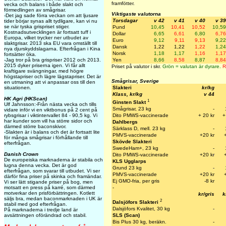
framfötter.
vecka och balans i både slakt och
förmedlingen av smågrisar.
Viktigaste valutorna
-Det jag sade förra veckan om att ljusare
Torsdagar
v 42
v 41
v 40
v 39
tider börjar synas allt tydligare, kan vi nu
se när tyska grispriset stiger.
Pund
10,45
10,41
10,52
10,59
Kostnadsutvecklingen är fortsatt tuff i
Dollar
6,65
6,61
6,80
6,76
Europa, vilket trycker ner utbudet av
Euro
9,12
9,11
9,13
9,22
slaktgrisar. 2013 ska EU vara omställt till
Dansk
1,22
1,22
1,22
1,24
nya djurskyddslagarna. Efterfrågan i Kina
Norsk
1,18
1,17
1,16
1,17
fortsätter öka.
Yen
8,66
8,58
8,87
8,84
-Jag tror på bra grispriser 2012 och 2013.
2015 dyker priserna igen. Vi får allt
Priset på valutor i skr.
Grön = valutan är dyrare.
R
kraftigare svängningar, med högre
högstapriser och lägre lägstapriser. Det är
Smågrisar, Sverige
en utmaning att vi anpassar oss till den
Slakteri
kr/kg
situationen.
Klass, kr/kg
v 44
HK Agri (HKScan)
1
Ginsten Slakt
Ulf Jahnsson:-Från nästa vecka och tills
Smågrisar, 23 kg
-
vidare inför vi en viktbonus på 2 cent på
Dito PMWS-vaccinerade
+ 20 kr
+
rybsgrisar i viktintervallet 84 - 90,5 kg. Vi
har kunder som vill ha större sidor och
Dahlbergs
därmed större baconskivor.
Särklass D, mell. 23 kg
-
-Slakten är i balans och det är fortsatt lite
PMVS-vaccinerade
+20 kr
för många smågrisar i förhållande till
Skövde Slakteri
efterfrågan.
SwedeHam+, 23 kg
-
Danish Crown
Dito PMWS-vaccinerade
+20 k
r
De europeiska marknaderna är stabila och
KLS Ugglarps
lugna denna vecka. Det är god
Grund 23 kg
-
efterfrågan, som svarar till utbudet. Vi ser
PMVS-vaccinerade
+20 kr
därför fina priser på skinka och framändar.
Ej GMO-fria, per gris
-8 kr
Vi ser lätt stigande priser på bog, men
-
motsatt en press på karré, som därmed
motverkar den prisförbättringen. Kotlett
kr/gris
k
säljs bra, medan baconmarknaden i UK är
2
Dalsjöfors Slakteri
stabil med god efterfrågan.
Dalsjöfors Kvalitet, 30 kg
-
På marknaderna i tredje land är
SLS (Scan)
avsättningen oförändrad och stabil.
Bis Plus 30 kg, beräkn.
-