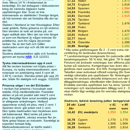
17,12
Italien
-
1,873
över. Minus 14 % i Kristianstad är
14,72
England
-
1,616
betänkligt. En del deltagare i diskussionen
14,53
Spanien
-
1,594
kring de nämnda ölglasen hade
uppfattningen klar: Scan är inte
14,24
Frankrike
-
1,562
intresserade av slaktledet i Sverige längre,
13,81
Danmark
-
1,515
så här kommer det att fortsätta tills det tar
13,76
Tjeckien
-
-
slut.
13,47
Tyskland
-
1,476
Slakten i Norrland är mer förutsägbar. Efter
13,38
Polen
-
-
varje griskris, flyttar grisarna en bit söderut.
13,39
Belgien
-
1,470
Den trenden är svår att ändra på, om
inget radikalt sker. Men det ser inte längre
13,01
Holland
-
1,427
ut som om Norrland är något intresse för
12,77
Irland
-
1,401
politikerna, som för några decennier
12,74
Österrike
-
1,396
sedan. Nu är det helt och hållet
10,86
Sverige
-
1,191
marknaden som styr och då blir det som
* Alla tyska grisföretagare får 2 - 3 cent extra nä
det blir.
certifiering för lantbruket (branschkrav).
Studera slaktstatistiken själv och fundera
** Landsnoteringar korrigerade för nationella olik
genom att trycka
HÄR
. /LG 111021
betalningssystem. 56 % kött, fritt gård. 79 % slak
Förutom vid ändrade noteringar, kan siffrorna på
Tyska internetauktionen upp 4 cent
kurser på valutorna. Korrigeringar kan även ske 
Allt fler tecken kommer om höjda priser i
jämföras med varandra. Enl ISN. Korrigeringspa
Europa, nu tyska internetautkoinen, som
Tabellen visar redovisad officiell notering (för Sv
noterade en prishöjning med 4 cent till
verkligt utbetalda pris uppfödaren får. Noteringarna
1,60 € i veckan. Danska priset går upp 20
avdrag för veckans aktuella köttprocent och vikt o
øre, både för slaktgris och sugga. /111020
tilläggsbetalningar, efterlikvider eller årsbonusar
Enskilda svenska uppfödare kan ha stora "personl
Priserna stiger i en del EU-länder
noteringen och standardavtalen (tillägg runt 2 - 
I veckan har priserna i huvudsak varit
visar därför lågt verkligt pris för svenska slaktgri
stabila i EUs medlemsländer. Frankrike
nedan.
sticker ut på ett positivt sätt med 5 cent
plus. Betydligt färre antal anmälda grisar
Slaktsvin, faktisk betalning (utbet. belopp/sla
är viktigaste anledningen. Holland
rapporterar också ett plus, med 2 cent. I
16 okt
Land
v 41
v 40
Spanien dock, går priset ned 1 cent.
Skr
euro
euro
Den tyska marknaden kan beskrivas som
14,42
EU, medelpris
1,553
1,554
väl balanserad. Med tanke på julens
-
behov av griskött, väntas snarare fler än
16,78
Cypern
1,770
1,770
färre grisar köpas av industrin. Samtidigt är
16,29
Italien
1,908
1,906
exporten fortsatt livlig.
Marknadssituationen är därför stabil i
16,28
Grekland
1,805
1,814