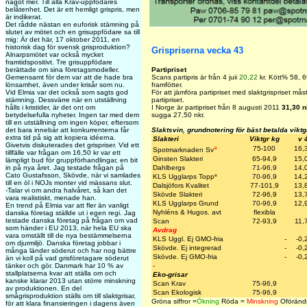
något mer. Till alla Krav-uppfödares
belåtenhet. Det är ett hemligt grispris, men
är indikerat.
Det rådde nästan en euforisk stämning på
slutet av mötet och en grisuppfödare sa till
mig: Är det här, 17 oktober 2011, en
historisk dag för svensk grisproduktion?
Grispriserna vecka 43
Alnarpsmötet var också mycket
framtidspositivt. Tre grisuppfödare
berättade om sina företagsmodeller.
Partipriset
Gemensamt för dem var att de hade bra
Scans partipris är från 4 juii
20,22
kr. Kött% 58, 6
lönsamhet, även under krisår som nu.
framfötter.
Vid Elmia var det också som sagts god
För att jämföra partipriset med slaktgrispriset må
stämning. Dessvärre när en utställning
partipriset.
hålls i kristider, är det ont om
I Norge är partipriset från 8 augusti 2011
31,30 n
betydelsefulla nyheter. Ingen tar med dem
sugga 27,50 nkr.
till en utställning om ingen köper, eftersom
det bara innebär att konkurrenterna får
Slaktsvin, grundnotering för bäst betalda vikt
extra tid på sig att kopiera idéerna.
Slakteri
Viktgr kg
v 
Givetvis diskuterades det grispriser. Vid ett
a
75-100
16,
Spotmarknaden Sv
tillfälle var frågan om 16,50 kr var ett
Ginsten Slakteri
65-94,9
15,
lämpligt bud för gruppförhandlingar, en bit
in på nya året. Jag testade frågan på
Dahlbergs
71-96,9
14,
Cato Gustafsson, Skövde, när vi samlades
KLS Ugglarps Topp
*
70-96,9
14,
till en öl i NOJs monter vid mässans slut.
Dalsjöfors Kvalitet
77-101,9
13,
-Talar vi om andra halvåret, så kan det
Skövde Slakteri
72-96,9
13,
vara realistiskt, menade han.
KLS Ugglarps Grund
70-96,9
12,
En trend på Elmia var att fler än vanligt
Nyhléns & Hugos. avt
flexibla
danska företag ställde ut i egen regi. Jag
testade danska företag på frågan om vad
Scan
72-93,9
11,
som händer i EU 2013, när hela EU ska
Avdrag
vara omställt till de nya bestämmelserna
KLS Uggl. Ej GMO-fria
-
-0,
om djurmiljö. Danska företag jobbar i
Skövde. Ej integrerad
-
-0,
många länder söderut och har nog bättre
Skövde. Ej GMO-fria
-
-0,
än vi koll på vad grisföretagare söderut
tänker och gör. Danmark har 10 % av
-
stallplatserna kvar att ställa om och
Eko-grisar
kanske klarar 2013 utan större minskning
Scan Krav
75-96,9
av produktionen. En del
Scan Ekologisk
75-96,9
smågrisproduktion ställs om till slaktgrisar,
Gröna siffror =
Ökning
Röda =
Minskning
Oförändr
för att klara finansieringen i dagens även