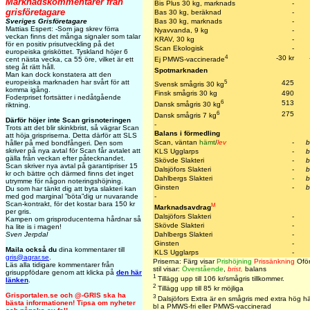
Marknadskommentarer från
Bis Plus 30 kg, marknads
-
grisföretagare
Bas 30 kg, beräknad
-
Bas 30 kg, marknads
-
Sveriges Grisföretagare
Mattias Espert: -Som jag skrev förra
Nyavvanda, 9 kg
-
veckan finns det många signaler som talar
KRAV, 30 kg
-
för en positiv prisutveckling på det
Scan Ekologisk
-
europeiska grisköttet. Tyskland höjer 6
4
-30 kr
Ej PMWS-vaccinerade
cent nästa vecka, ca 55 öre, vilket är ett
steg åt rätt håll.
Spotmarknaden
Man kan dock konstatera att den
5
europeiska marknaden har svårt för att
425
Svensk smågris 30 kg
komma igång.
Finsk smågris 30 kg
490
Foderpriset fortsätter i nedåtgående
6
513
Dansk smågris 30 kg
riktning.
6
275
Dansk smågris 7 kg
Därför höjer inte Scan grisnoteringen
-
Trots att det blir skinkbrist, så vägrar Scan
Balans i förmedling
att höja grispriserna. Detta därför att SLS
Scan, väntan
hämt
/
lev
-
b
håller på med bondfångeri. Den som
skriver på nya avtal för Scan får avtalet att
KLS Ugglarps
-
b
gälla från veckan efter påtecknandet.
Skövde Slakteri
-
b
Scan skriver nya avtal på garantipriser 15
Dalsjöfors Slakteri
-
b
kr och bättre och därmed finns det inget
Dahlbergs Slakteri
-
b
utrymme för någon noteringshöjning.
Ginsten
-
b
Du som har tänkt dig att byta slakteri kan
-
med god marginal ”böta”dig ur nuvarande
Scan-kontrakt, för det kostar bara 150 kr
M
Marknadsavdrag
per gris.
Dalsjöfors Slakteri
-
Kampen om grisproducenterna hårdnar så
Skövde Slakteri
-
ha lite is i magen!
Dahlbergs Slakteri
-
Sven Jerpdal
Ginsten
-
Maila också du
dina kommentarer till
KLS Ugglarps
-
gris@agrar.se
.
Priserna: Färg visar
Prishöjning
Prissänkning
Oför
Läs alla tidigare kommentarer från
stil visar:
Överstående
,
brist,
balans
grisuppfödare genom att klicka på
den här
1
Tillägg upp till 106 kr/smågris tillkommer.
länken
.
2
Tillägg upp till 85 kr möjliga
Grisportalen.se och @-GRIS ska ha
3
Dalsjöfors Extra är en smågris med extra hög hä
bästa informationen! Tipsa om nyheter
bl a PMWS-fri eller PMWS-vaccinerad