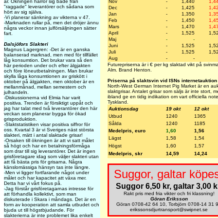
år. Ökningen härrör sig både från
Nov
-
1,440
1,4
"raggade" leverantörer och sådana som
Dec
-
1,425
1,4
hört av sig själva.
Jan
-
1,350
1,3
-Vi planerar sänkning av vikterna v 47.
Feb
-
1,450
1,4
-Marknaden rullar på, men det dröjer ännu
Mars
-
1,470
1,4
några veckor innan julförsäljningen sätter
April
-
1,525
1,5
fart.
Maj
-
-
Dalsjöfors Slakteri
Juni
-
1,525
1,5
Magnus Lagergren: -Det är en ganska
Juli
-
1,525
1,5
balanserad marknad, men med för tillfället
Aug
-
-
låg konsumtion. Det brukar vara så den
Futurepriserna är i € per kg slaktad vikt på svin
här perioden under och efter älgjakten
Alm. Brand Henton.
och före löneutbetalningen. Man brukar
skylla låga konsumtionen av griskött i
Priserna på slaktsvin vid ISNs internetauktion
oktober på älgjakten, men oktober är en
North-West German Internet Pig Market är en aukt
mellanmånad, mellan semestern och
slaktgrisar. Antalet grisar som säljs är inte stort,
julhandeln.
ibland ge en tidig indikation om vart officiella not
-Diskussionerna vid Elmia har varit
Tyskland.
positiva. Trenden är försiktigt uppåt och
jag har talat med två leverantörer den här
Auktionsdag
19 okt
12 okt
veckan som planerar bygga för ökad
Utbud
1240
1365
grisproduktion.
Sålda
1240
1185
-Slaktstatistiken visar positiva siffror för
oss. Kvartal 3 är vi Sveriges näst största
Medelpris, euro
1,60
1,56
slakteri, mätt i antal slaktade grisar!
Lägst
1,58
1,54
-Orsaken till ökningen är att vi satt målet
så högt och har en betalningsförmåga
Högst
1,60
1,57
som drar till sig leverantörer. Det är ingen
Medelpris, skr
14,59
14,24
grisföretagare idag som väljer slakteri utan
att få bästa pris för grisarna. Några
känslomässiga hänsyn tas inte längre.
Suggor, galtar köpes
-Men vi ligger fortfarande något under
målet och har kapacitet att växa mer.
Detta har vi vårt fokus på.
Suggor 6,50 kr, galtar 3,00 k
-Jag förstår grisföretagarnas intresse för
Rakt pris med fria vikter och fri klassning!
att förhandla kollektivt, som man
Göran Eriksson
diskuterade i Skara i måndags. Det är en
Göran 0708-42 64 10, Torbjörn 0708-14 31 
form av kooperation att samla utbudet och
erikssonsdjurtransport@swipnet.se
bjuda ut till högstbjudande. För
slakterierna är inte problemet lika enkelt