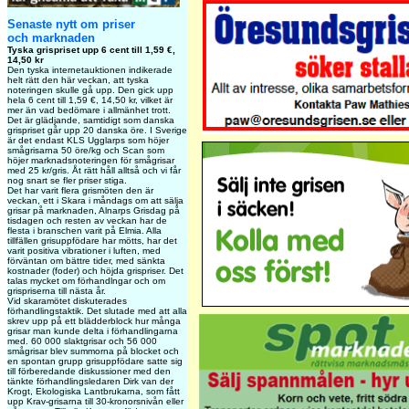
Senaste nytt om priser
och marknaden
Tyska grispriset upp 6 cent till 1,59 €,
14,50 kr
Den tyska internetauktionen indikerade
helt rätt den här veckan, att tyska
noteringen skulle gå upp. Den gick upp
hela 6 cent till 1,59 €, 14,50 kr, vilket är
mer än vad bedömare i allmänhet trott.
Det är glädjande, samtidigt som danska
grispriset går upp 20 danska öre. I Sverige
är det endast KLS Ugglarps som höjer
smågrisarna 50 öre/kg och Scan som
höjer marknadsnoteringen för smågrisar
med 25 kr/gris. Åt rätt håll alltså och vi får
nog snart se fler priser stiga.
Det har varit flera grismöten den är
veckan, ett i Skara i måndags om att sälja
grisar på marknaden, Alnarps Grisdag på
tisdagen och resten av veckan har de
flesta i branschen varit på Elmia. Alla
tillfällen grisuppfödare har mötts, har det
varit positiva vibrationer i luften, med
förväntan om bättre tider, med sänkta
kostnader (foder) och höjda grispriser. Det
talas mycket om förhandlngar och om
grispriserna till nästa år.
Vid skaramötet diskuterades
förhandlingstaktik. Det slutade med att alla
skrev upp på ett blädderblock hur många
grisar man kunde delta i förhandlingarna
med. 60 000 slaktgrisar och 56 000
smågrisar blev summorna på blocket och
en spontan grupp grisuppfödare satte sig
till förberedande diskussioner med den
tänkte förhandlingsledaren Dirk van der
Krogt, Ekologiska Lantbrukarna, som fått
upp Krav-grisarna till 30-kronorsnivån eller