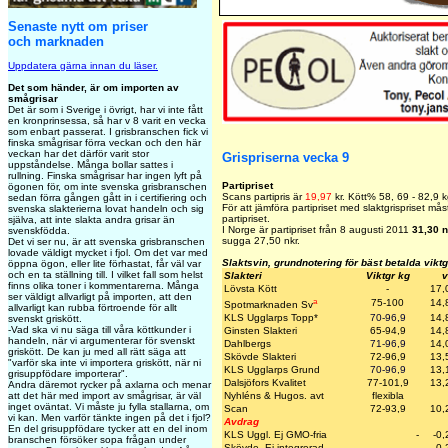
Senaste nytt om priser
och marknaden
Uppdatera gärna innan du läser.
Det som händer, är om importen av
smågrisar
Det är som i Sverige i övrigt, har vi inte fått
en kronprinsessa, så har v 8 varit en vecka
som enbart passerat. I grisbranschen fick vi
finska smågrisar förra veckan och den här
veckan har det därför varit stor
Grispriserna vecka 9
uppståndelse. Många bollar sattes i
rullning. Finska smågrisar har ingen lyft på
Partipriset
ögonen för, om inte svenska grisbranschen
Scans partipris är
19,97
kr. Kött% 58, 69 - 82,9 k
sedan förra gången gått in i certifiering och
För att jämföra partipriset med slaktgrispriset m
svenska slakterierna lovat handeln och sig
partipriset.
själva, att inte slakta andra grisar än
I Norge är partipriset från 8 augusti 2011
31,30 n
svenskfödda.
sugga 27,50 nkr.
Det vi ser nu, är att svenska grisbranschen
lovade väldigt mycket i fjol. Om det var med
Slaktsvin, grundnotering för bäst betalda vikt
öppna ögon, eller lite förhastat, får väl var
och en ta ställning till. I vilket fall som helst
Slakteri
Viktgr kg
v
finns olika toner i kommentarerna. Många
Lövsta Kött
-
17,
ser väldigt allvarligt på importen, att den
a
75-100
14,
Spotmarknaden Sv
allvarligt kan rubba förtroende för allt
KLS Ugglarps Topp
*
70-96,9
14,
svenskt griskött.
-Vad ska vi nu säga till våra köttkunder i
Ginsten Slakteri
65-94,9
14,
handeln, när vi argumenterar för svenskt
Dahlbergs
71-96,9
14,
griskött. De kan ju med all rätt säga att
Skövde Slakteri
72-96,9
13,
"varför ska inte vi importera griskött, när ni
KLS Ugglarps Grund
70-96,9
13,
grisuppfödare importerar".
Dalsjöfors Kvalitet
77-101,9
13,
Andra däremot rycker på axlarna och menar
att det här med import av smågrisar, är väl
Nyhléns & Hugos. avt
flexibla
inget oväntat. Vi måste ju fylla stallarna, om
Scan
72-93,9
10,
vi kan. Men varför tänkte ingen på det i fjol?
Avdrag
En del grisuppfödare tycker att en del inom
KLS Uggl. Ej GMO-fria
-
-0,
branschen försöker sopa frågan under
Skövde. Ej integrerad
-
-0,