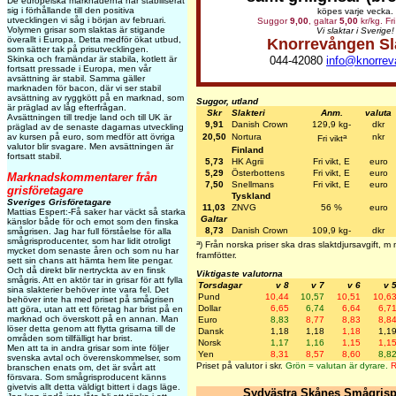
De europeiska marknaderna har stabiliserat
sig i förhållande till den positiva
köpes varje vecka.
utvecklingen vi såg i början av februari.
Suggor
9,00
, galtar
5,00
kr/kg. Fri
Volymen grisar som slaktas är stigande
Vi slaktar i Sverige!
överallt i Europa. Detta medför ökat utbud,
Knorrevången Sl
som sätter tak på prisutvecklingen.
Skinka och framändar är stabila, kotlett är
044-42080
info@knorrev
fortsatt pressade i Europa, men vår
avsättning är stabil. Samma gäller
marknaden för bacon, där vi ser stabil
avsättning av ryggkött på en marknad, som
Suggor, utland
är präglad av låg efterfrågan.
Skr
Slakteri
Anm.
valuta
Avsättningen till tredje land och till UK är
9,91
Danish Crown
129,9 kg-
dkr
präglad av de senaste dagarnas utveckling
a
av kursen på euro, som medför att övriga
20,50
Nortura
nkr
Fri vikt
valutor blir svagare. Men avsättningen är
Finland
fortsatt stabil.
5,73
HK Agrii
Fri vikt, E
euro
5,29
Österbottens
Fri vikt, E
euro
Marknadskommentarer från
7,50
Snellmans
Fri vikt, E
euro
grisföretagare
Tyskland
Sveriges Grisföretagare
11,03
ZNVG
56 %
euro
Mattias Espert:-Få saker har väckt så starka
Galtar
känslor både för och emot som den finska
8,73
Danish Crown
109,9 kg-
dkr
smågrisen. Jag har full förståelse för alla
smågrisproducenter, som har lidit otroligt
a
) Från norska priser ska dras slaktdjursavgift, 
mycket dom senaste åren och som nu har
framfötter.
sett sin chans att hämta hem lite pengar.
Och då direkt blir nertryckta av en finsk
Viktigaste valutorna
smågris. Att en aktör tar in grisar för att fylla
Torsdagar
v 8
v 7
v 6
v 
sina slakterier behöver inte vara fel. Det
Pund
10,44
10,57
10,51
10,6
behöver inte ha med priset på smågrisen
Dollar
6,65
6,74
6,64
6,7
att göra, utan att ett företag har brist på en
marknad och överskott på en annan. Man
Euro
8,83
8,77
8,83
8,8
löser detta genom att flytta grisarna till de
Dansk
1,18
1,18
1,18
1,1
områden som tillfälligt har brist.
Norsk
1,17
1,16
1,15
1,1
Men att ta in andra grisar som inte följer
Yen
8,31
8,57
8,60
8,8
svenska avtal och överenskommelser, som
Priset på valutor i skr.
Grön = valutan är dyrare.
R
branschen enats om, det är svårt att
försvara. Som smågrisproducent känns
givetvis allt detta väldigt bittert i dags läge.
Sydvästra Skånes Smågrisp