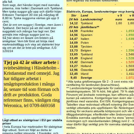
som regleras via kontrakt förekommer.
alla fall.
-
-
Som sagt, det händer inget med svenska
priserna, inte heller i Danmark och Tyskland.
Men tyska suggor går upp och därför höjer
Slaktsvin, Europa, landsnoteringar resp korri
Eriksson Transport 30 öre på måndag till
Skr
Land
v 9
v 8
8,80 kr. Tyska suggorna väntas gå upp 3
24 feb
Landsnotering*
euro
euro
cent.
14,12
Tyskland
1,60
1,60
-Det är ont om suggor i Sverige, men även i
20 feb
jämförbara**
Tyskland. Det beror på att det varit stor
14,59
Frankrike
-
1,653
suggslakt och många har lagt ner. Det
anmäls inte många suggor just nu.
14,56
Spanien
-
1,650
Så här skrev en läsare om bristen på
14,47
Italien
-
1,639
smågrisar: Vem blir först att börja med
14,09
Polen
-
-
marknadstillägg och visa att slakteriet bryr
13,88
Tjeckien
-
-
sig om att det är brist på smågrisar. /LG
13,73
Belgien
-
1,556
120224
13,65
Tyskland
-
1,546
13,49
England
-
1,528
Tjej på 42 år söker arbete
i
13,42
Danmark
-
1,520
13,27
Holland
-
1,503
svinbesättning i Hässleholm -
12,96
Österrike
-
1,468
Kristianstad med omnejd. Jag
12,45
Irland
-
1,411
har tidigare arbetat i
9,45
Sverige
-
1,071
* Alla tyska grisföretagare får 2 - 3 cent extra nä
smågrisproduktion i många
certifiering för lantbruket (branschkrav).
** Landsnoteringar korrigerade för nationella olik
år, senare tid som förman och
betalningssystem. 56 % kött, fritt gård. 79 % slak
drift av produktion. Goda
Förutom vid ändrade noteringar, kan siffrorna på
kurser på valutorna. Korrigeringar kan även ske 
referenser finns, vänligen ring
jämföras med varandra. Enl ISN. Korrigeringsp
Weronica, tel 0709-669168
Tabellen visar redovisad officiell notering (för Sv
verkligt utbetalda pris uppfödaren får. Noteringarna
avdrag för veckans aktuella köttprocent och vikt o
tilläggsbetalningar, efterlikvider eller årsbonusar
Enskilda svenska uppfödare kan ha stora "personl
Lågt utbud av slaktgrisar i EU ger stabila
noteringen och standardavtalen (tillägg runt 2 - 
priser
visar därför lågt verkligt pris för svenska slaktgri
I hela Europa har marknaden för slaktgrisar
nedan.
lågt utbud. Som en följd av detta är
priserna tydligt stigande. I Frankrike, och