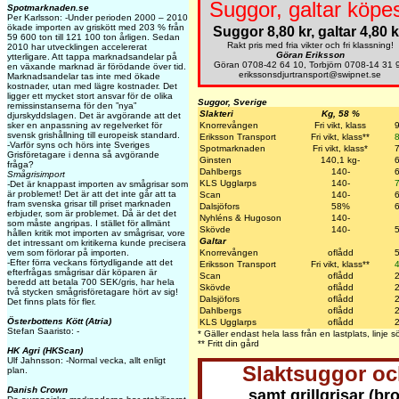
Suggor, galtar köpes
Spotmarknaden.se
Per Karlsson: -Under perioden 2000 – 2010
ökade importen av griskött med 203 % från
Suggor 8,80 kr, galtar 4,80 k
59 600 ton till 121 100 ton årligen. Sedan
Rakt pris med fria vikter och fri klassning!
2010 har utvecklingen accelererat
Göran Eriksson
ytterligare. Att tappa marknadsandelar på
Göran 0708-42 64 10, Torbjörn 0708-14 31 
en växande marknad är förödande över tid.
erikssonsdjurtransport@swipnet.se
Marknadsandelar tas inte med ökade
kostnader, utan med lägre kostnader. Det
ligger ett mycket stort ansvar för de olika
Suggor, Sverige
remissinstanserna för den ”nya”
Slakteri
Kg, 58 %
djurskyddslagen. Det är avgörande att det
sker en anpassning av regelverket för
Knorrevången
Fri vikt, klass
svensk grishållning till europeisk standard.
Eriksson Transport
Fri vikt, klass**
-Varför syns och hörs inte Sveriges
Spotmarknaden
Fri vikt, klass*
Grisföretagare i denna så avgörande
Ginsten
140,1 kg-
fråga?
Dahlbergs
140-
Smågrisimport
KLS Ugglarps
140-
-
Det är knappast importen av smågrisar som
är problemet! Det är att det inte går att ta
Scan
140-
fram svenska grisar till priset marknaden
Dalsjöfors
58%
erbjuder, som är problemet. Då är det det
Nyhléns & Hugoson
140-
som måste angripas. I stället för allmänt
Skövde
140-
hållen kritik mot importen av smågrisar, vore
Galtar
det intressant om kritikerna kunde precisera
vem som förlorar på importen.
Knorrevången
oflådd
-Efter förra veckans förtydligande att det
Eriksson Transport
Fri vikt, klass**
efterfrågas smågrisar där köparen är
Scan
oflådd
beredd att betala 700 SEK/gris, har hela
Skövde
oflådd
två stycken smågrisföretagare hört av sig!
Dalsjöfors
oflådd
Det finns plats för fler.
Dahlbergs
oflådd
Österbottens Kött (Atria)
KLS Ugglarps
oflådd
Stefan Saaristo: -
* Gäller endast hela lass från en lastplats, linje
** Fritt din gård
HK Agri (HKScan)
Ulf Jahnsson: -Normal vecka, allt enligt
Slaktsuggor oc
plan.
Danish Crown
samt grillgrisar (br