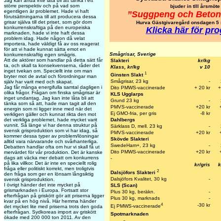
Jag kan ändå inte låta bli att tänka i ett
större perspektiv och på vad som
bjuder in tlll årsmöte
egentligen är problemet. Hade vi haft
”Suggpeng och Betong
förutsättningarna till att producera dessa
grisar själva till det priset, som gör dom
Hurva Gästgivaregård onsdagen 5 
konkurrenskraftiga på den europeiska
Klicka här för pr
marknaden, hade vi inte haft dessa
problem idag. Hade någon då velat
importera, hade väldigt få av oss reagerat
för att vi hade kunnat sätta emot en
Smågrisar, Sverige
konkurrenskraftig egen smågris.
Att de aktörer som handlar på detta sätt får
Slakteri
kr/kg
ta, och skall ta konsekvenserna, råder det
Klass, kr/kg
v 10
inget tvekan om. Speciellt inte om man
1
Ginsten Slakt
bryter mot de avtal och förordningar man
Smågrisar, 23 kg
-
själv har varit med och skapat.
Jag får många energifulla samtal dagligen i
Dito PMWS-vaccinerade
+ 20 kr
+
olika frågor. Frågan om finska smågrisar är
KLS Ugglarps
inget undantag. Jag kan inte låta bli att
Grund 23 kg
-
tänka som så att, hade man tagit all den
PMVS-vaccinerade
+20 kr
energin som ni ligger inne med när det
Ej GMO-fria, per gris
-8 kr
verkligen gäller och kunnat rikta den mot
Dahlbergs
det verkliga problemet, hade mycket varit
vunnit. Så länge vi har denna struktur på
Särklass D, mell. 23 kg
-
svensk grisproduktion som vi har idag, så
PMVS-vaccinerade
+20 kr
kommer dessa typer av problem/lösningar
Skövde Slakteri
alltid vara närvarande och svårhanterliga.
SwedeHam+, 23 kg
-
Debatten handlar ofta om hur vi skall få ut
Dito PMWS-vaccinerade
+20 k
r
mervärdet för vår produktion. Det är kanske
dags att väcka mer debatt om konkurrens
-
på lika villkor. Det är inte en speciellt rolig
kr/gris
k
fråga eller politiskt korrekt, men troligtvis
2
Dalsjöfors Slakteri
den fråga som ger en lönsam långsiktig
Dalsjöfors Kvalitet, 30 kg
-
svensk grisproduktion.
I övrigt händer det inte mycket på
SLS (Scan)
grismarknaden i Europa. Fortsatt stor
Plus 30 kg, beräkn.
-
efterfrågan på griskött gör att priserna ligger
Plus 30 kg, marknads
-
kvar på en hög nivå. Här hemma händer
4
-30 kr
Ej PMWS-vaccinerade
det mycket lite med priserna trots den goda
efterfrågan. Sydkoreas import av griskött
Spotmarknaden
ökade med 200 000 ton 2011. Av den