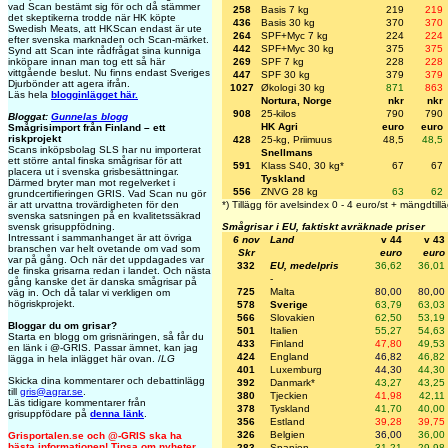
vad Scan bestämt sig för och då stämmer
258
Basis 7 kg
219
219
det skeptikerna trodde när HK köpte
436
Basis 30 kg
370
370
Swedish Meats, att HKScan endast är ute
264
SPF+Myc 7 kg
224
224
efter svenska marknaden och Scan-märket.
442
SPF+Myc 30 kg
375
375
Synd att Scan inte rådfrågat sina kunniga
269
SPF 7 kg
228
228
inköpare innan man tog ett så här
vittgående beslut. Nu finns endast Sveriges
447
SPF 30 kg
379
379
Djurbönder att agera ifrån.
1027
Økologi 30 kg
871
863
Läs hela
blogginlägget här.
Nortura, Norge
nkr
nkr
908
25-kilos
790
790
Bloggat:
Gunnelas blogg
HK Agri
euro
euro
Smågrisimport från Finland – ett
riskprojekt
428
25-kg, Priimuus
48,5
48,5
Scans inköpsbolag SLS har nu importerat
Snellmans
ett större antal finska smågrisar för att
591
Klass S40, 30 kg*
67
67
placera ut i svenska grisbesättningar.
Tyskland
Därmed bryter man mot regelverket i
556
ZNVG 28 kg
63
62
grundcertifieringen GRIS. Vad Scan nu gör
*) Tillägg för avelsindex 0 - 4 euro/st + mängdtill
är att urvattna trovärdigheten för den
svenska satsningen på en kvalitetssäkrad
Smågrisar i EU, faktiskt avräknade priser
svensk grisuppfödning.
Intressant i sammanhanget är att övriga
6 nov
Land
v 44
v 43
branschen var helt ovetande om vad som
Skr
euro
euro
var på gång. Och när det uppdagades var
332
EU, medelpris
36,62
36,01
de finska grisarna redan i landet. Och nästa
-
gång kanske det är danska smågrisar på
725
Malta
80,00
80,00
väg in. Och då talar vi verkligen om
högriskprojekt.
578
Sverige
63,79
63,03
566
Slovakien
62,50
53,19
Bloggar du om grisar?
501
Italien
55,27
54,63
Starta en blogg om grisnäringen, så får du
433
Finland
47,80
49,53
en länk i @-GRIS. Passar ämnet, kan jag
424
England
46,82
46,82
lägga in hela inlägget här ovan. /
LG
401
Luxemburg
44,30
44,30
Skicka dina kommentarer och debattinlägg
392
Danmark*
43,27
43,25
till
gris@agrar.se
.
380
Tjeckien
41,98
42,11
Läs tidigare kommentarer från
378
Tyskland
41,70
40,00
grisuppfödare på
denna länk
.
356
Estland
39,28
39,75
326
Belgien
36,00
36,00
Grisportalen.se och @-GRIS ska ha
bästa informationen! Tipsa om nyheter
283
Spanien
31,21
29,98