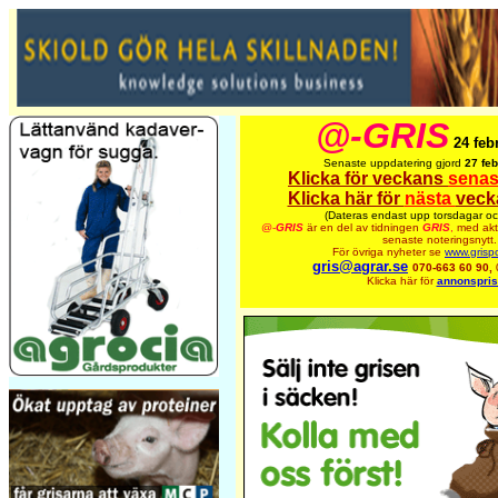
@-GRIS
24 feb
Senaste uppdatering gjord
27 feb
Klicka för veckans
senas
Klicka här för
nästa
veck
(Dateras endast upp torsdagar oc
@-
GRIS
är en del av tidningen
GRIS
,
med akt
senaste noteringsnytt.
För övriga nyheter se
www.grispo
gris@agrar.se
070-663 60 90,
Klicka här för
annonspris