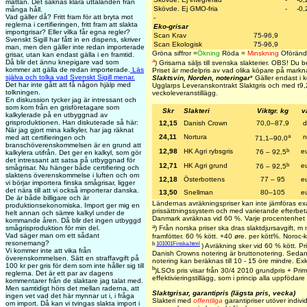
mattan. Det saknas klara uttalanden från
Skövde. Ej GMO-fria
-
-0,
många håll.
Vad gäller då? Fritt fram för att bryta mot
-
reglerna i certifieringen, fritt fram att slakta
Eko-grisar
importgrisar? Eller vilka får egna regler?
Scan Krav
75-96,9
Svenskt Sigill har fått in en dispens, skriver
Scan Ekologisk
75-96,9
man, men den gäller inte redan importerade
Gröna siffror =
Ökning
Röda =
Minskning
Oförändr
grisar, utan kan endast gälla i en framtid.
a
Då blir det ännu knepigare vad som
)
Grisarna säljs till svenska slakterier.
OBS! Du beta
kommer att gälla de redan importerade.
Läs
Priset är medelpris av vad olika köpare på markna
själva och tolka vad Svenskt Sigill menar.
Slaktsvin, Norden, noteringar
* Gäller endast i
Det har inte gått att få någon hjälp med
Ugglarps Leveranskontrakt Slaktgris och med t
9,
tolkningen.
veckoleveranstillägg.
En diskussion tycker jag är intressant och
som kom från en grisföretagare som
Skr
Slakteri
Viktgr. kg
v
kalkylerade på en utbyggnad av
grisproduktionen. Han diskuterade så här:
12,15
Danish Crown
70,0–87,9
d
När jag gjort mina kalkyler, har jag räknat
a
24,11
Nortura
n
med att certifieringen och
71,1–90,0
branschöverenskommelsen är en grund att
b
12,98
HK Agri rybsgris
e
76 – 92,5
kalkylera utifrån. Det ger en kalkyl, som gör
det intressant att satsa på utbyggnad för
b
12,71
HK Agri grund
e
76 – 92,5
smågrisar. Nu hänger både certifiering och
slaktens överenskommelse i luften och om
12,18
Österbottens
77 – 95
e
vi börjar importera finska smågrisar, ligger
det nära till att vi också importerar danska.
13,50
Snellman
80–105
e
De är både billigare och är
Ländernas avräkningspriser kan inte jämföras ex
produktionsekonomiska. Import ger mig en
prissättningssystem och med varierande efterbeta
helt annan och sämre kalkyl under de
Danmark avräknas vid 60 %. Varje procentenhet 
kommande åren. Då blir det ingen utbyggd
a
smågrisproduktion för min del.
) Från norska priser ska dras slaktdjursavgift, 
Vad säger man om ett sådant
framfötter. 60 % kött. +40 øre. per kött%. Noroc-
resonemang?
b
101001Finska.html
) Avräkning sker vid 60 % kött. Pris
Vi kommer inte att vika från
Danish Crowns notering är bruttonotering. Sedan
överenskommelsen. Sätt en straffavgift på
notering kan beräknas till 10 - 15 öre mindre. Exkl 
100 kr per gris för dem som inte håller sig till
b
)LSOs pris visar från 30/4 2010 grundpris + Primu
reglerna. Det är ett par av dagens
effektivieringstillägg, som i princip alla uppfödare 
kommentarer från de slaktare jag talat med.
Men samtidigt hörs det mellan raderna, att
Slaktgrisar, garantipris (lägsta pris, vecka)
ingen vet vad det här mynnar ut i, i fråga
Slakteri med
offentliga
garantipriser utöver indivi
om import. Då kan vi tvingas slakta import i