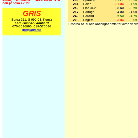
och påpeka ev fel!
281
Polen
31,04
31,95
259
Frankrike
28,60
28,60
GRIS
217
Portugal
24,00
24,00
240
Holland
26,50
24,75
Berga 311, S-692 93. Kumla
208
Ungern
23,04
30,09
Lars-Gunnar Lannhard
Priserna är i € och ändringar omfattar även veck
070-6636090, 019-576090
gris@agrar.se