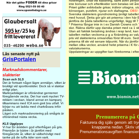
noteringen, utfall vid klassning, samt även person
inte bonusar och efterlikvider som betalas vid året
Priset gäller avblodade grisar, inälvor uttagna, ut
könsorgan, putsfett, njurar och diafragma.
OBS!
Svenska slakteriers grundnotering (enligt tabelle
med huvud. Detta gör gör att priserna i den här EU
jämföra de båda tabellerna ungefärligt, lägg till 
* Priserna fångar inte in t ex Danish Crowns och T
slut. Räkna därför upp danska priset med ca 1 sk
Utan att faktisk betalning ändras i resp land, kan
tabellen mellan veckorna p g a förändring av val
pris vid slakterierna omvandlas först till euro. Sed
priserna till skr vid senare tidpunkt. När du jämför 
mellan olika veckor, använd helst priserna i € fö
valutakurserna.
Uppdateringar av uppgifter kan förekomma i efte
Läs senaste nytt på
GrisPortalen
-
Marknadskommentarer,
slakterier
Scan och SLS
Det är fortsatt något lägre anmälan, vilket är
brukligt vid sportlovstider. Dock så vi slaktar
enligt plan.
Marknadsläget är oförändrat gentemot
föregående vecka. Det har varit mycket TV-
reklam i veckan, bland annat en kampanj
tillsammans med ICA som givit bra utfall. Vi
börjar nu att ladda med charkråvara inför
påsken.
Läget och marknadsnotering på smågris är
Prenumerera på 
oförändrad nästa vecka.
Fakturera dig själv genom att tr
KLS Ugglarps
knapparna nedan. Skriv ut
Vi har för årstiden god efterfrågan på gris.
Prisnivån är bättre i år jämfört med
Prenumerationsavgiften finansi
föregående år, vilket är välbehövligt med
tanke på de tuffa tider som varit.