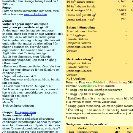
5,
ej bud
kvantiteten har Sverige bidragit med ca 1
30 kg
säljare begär
500 ton.
5,
700
30 kg
köpare betalar
Fotnot
Finsk smågris 30 kg
62-67€
6
Förra veckans kommentar kom sent, men
6
vill du läsa den
kan du klicka här
.
635
Dansk smågris 30 kg
6
285
Dansk smågris 7 kg
Debatt
-
Varför reagerar ingen om finska
smågrisar på certifiderad gård?
Balans i förmedling
Är det ingen mer än jag som reagerar
Scan, väntan
hämt
/
lev
-
snabbt, starkt och med en klar tydlighet, det
KLS Ugglarps
-
det INTE är ok att sätta in finska grisar...
Skövde Slakteri
-
Det är redan söndag och jag hittar inte ett
Dalsjöfors Slakteri
-
enda offentligt uttalande eller inlägg från
Dahlbergs Slakteri
-
någon i branschen, eller vår egen
organisation, förutom kort från Svenskt
Ginsten
-
Sigill. Hittar det för övrigt inte igen...
-
Jag är inte jätteinsatt, men följande
M
Marknadsavdrag
reflektioner poppade upp med en gång:
Dalsjöfors Slakteri
-
- Karantän?
- Bryter mot Grundcertifiering Gris. Var inte
Skövde Slakteri
-
Scan de mest drivande för att få igång en
Dahlbergs Slakteri
-
certifiering?!!!
Ginsten
-
- Viljan att sälja svenskt?
KLS Ugglarps
-
- Det finns visst smågrisar att köpa, betala
Priserna: Färg visar
Prishöjning
Prissänkning
Oför
rätt pris bara...
stil visar:
Överstående
,
brist,
balans
- Leverantörer till Scan, hur gör ni nu?
1
Det finns så mycket mer att säga. men vi
Tillägg upp till 106 kr/smågris tillkommer.
har ju valda och anställda som ska driva
2
Tillägg upp till 85 kr möjliga
frågor åt oss, eller?!
3
Dalsjöfors Extra är en smågris med extra hög hä
Kom igen!!!
bl a PMWS-fri eller PMWS-vaccinerad
Maria N
4
Stolt smågrisproducent
Tillägg gäller förmedling, vid mellangårds avtala
5
Över 30 kg + 5 kr, under -10 kr per kg. Marknade
Bloggat:
Grisgeneralen
som anges är det som marknaden indikerar just 
Scans dundertabbe?
6
Södra Sverige
Import av finska smågrisar till svenska
certifierade besättningar, öppnar för import
Smågrisar, noteringar utland
även från Danmark och Tyskland. Är detta
Vecka
v 9
v 8
slutet för svensk produktion av smågrisar?
Att spräcka den svenska certifieringen är
Skr
Danish Crown
dkr
dkr