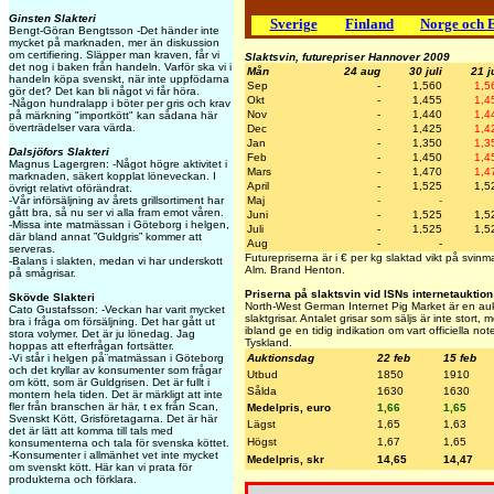
Ginsten Slakteri
Sverige
Finland
Norge och 
Bengt-Göran Bengtsson -Det händer inte
mycket på marknaden, mer än diskussion
om certifiering. Släpper man kraven, får vi
Slaktsvin, futurepriser Hannover 2009
det nog i baken från handeln. Varför ska vi i
Mån
24 aug
30 juli
21 j
handeln köpa svenskt, när inte uppfödarna
Sep
-
1,560
1,5
gör det? Det kan bli något vi får höra.
Okt
-
1,455
1,4
-Någon hundralapp i böter per gris och krav
Nov
-
1,440
1,4
på märkning "importkött" kan sådana här
överträdelser vara värda.
Dec
-
1,425
1,4
Jan
-
1,350
1,3
Dalsjöfors Slakteri
Feb
-
1,450
1,4
Magnus Lagergren: -Något högre aktivitet i
Mars
-
1,470
1,4
marknaden, säkert kopplat löneveckan. I
April
-
1,525
1,5
övrigt relativt oförändrat.
-Vår införsäljning av årets grillsortiment har
Maj
-
-
gått bra, så nu ser vi alla fram emot våren.
Juni
-
1,525
1,5
-Missa inte matmässan i Göteborg i helgen,
Juli
-
1,525
1,5
där bland annat ”Guldgris” kommer att
Aug
-
-
serveras.
Futurepriserna är i € per kg slaktad vikt på svin
-Balans i slakten, medan vi har underskott
Alm. Brand Henton.
på smågrisar.
Priserna på slaktsvin vid ISNs internetauktion
Skövde Slakteri
North-West German Internet Pig Market är en aukt
Cato Gustafsson: -Veckan har varit mycket
slaktgrisar. Antalet grisar som säljs är inte stort
bra i fråga om försäljning. Det har gått ut
ibland ge en tidig indikation om vart officiella no
stora volymer. Det är ju lönedag. Jag
Tyskland.
hoppas att efterfrågan fortsätter.
-Vi står i helgen på¨matmässan i Göteborg
Auktionsdag
22 feb
15 feb
och det kryllar av konsumenter som frågar
Utbud
1850
1910
om kött, som är Guldgrisen. Det är fullt i
Sålda
1630
1630
montern hela tiden. Det är märkligt att inte
fler från branschen är här, t ex från Scan,
Medelpris, euro
1,66
1,65
Svenskt Kött, Grisföretagarna. Det är här
Lägst
1,65
1,63
det är lätt att komma till tals med
Högst
1,67
1,65
konsumenterna och tala för svenska köttet.
-Konsumenter i allmänhet vet inte mycket
Medelpris, skr
14,65
14,47
om svenskt kött. Här kan vi prata för
produkterna och förklara.