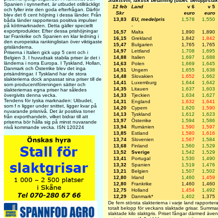
Slaktsvin, faktisk betalning (utbet. belopp/sla
Spanien i synnerhet, är utbudet otillräckligt
12 feb
Land
v 6
v 5
och fyller inte den goda efterfrågan. Därför
Skr
euro
euro
blev det 6 cent höjning i dessa länder. Från
13,83
EU, medelpris
1,578
1,550
båda länder rapporteras positiva impulser
på köttmarknaden. Detta gäller speciellt
-
exportprodukter. Efter dessa prishöjningar
16,57
Malta
1,890
1,890
tar Frankrike och Spanien en klar ledning i
16,15
Grekland
1,842
1,842
den europeiska rankinglistan över viktigaste
15,47
Bulgarien
1,765
1,765
grisländerna.
14,97
Lettland
1,708
1,695
Priserna i Italien gick upp 5 cent och i
14,88
Italien
1,697
1,688
Belgien 3. I huvudsak stabila priser är det i
länderna i norra Europa. I Tyskland, Hollan,
14,63
Polen
1,669
1,645
Danmark och Österrike blev det inga
14,51
Ungern
1,655
1,638
prisändringar. I Tyskland har de stora
14,48
Slovakien
1,652
1,662
slakterierna dock anpassat sina priser till de
14,41
Luxemburg
1,644
1,642
som producentföreningen sätter och
14,35
Litauen
1,637
1,603
slakteriernas egna priser har således
övergivits denna vecka.
14,33
Tjeckien
1,634
1,627
Tendens för tyska marknaden: Utbudet,
14,31
England
1,632
1,641
som f n ligger under snittet, ligger kvar på
14,20
Cypern
1,620
1,590
nuvarande prisnivå. Det är positiva toner
14,13
Tyskland
1,612
1,623
från exporthandeln, vilket bidrar till att
13,97
Österrike
1,594
1,586
priserna bör hålla sig på minst nuvarande
13,94
Rumänien
1,590
1,597
nivå kommande vecka. ISN 120224
13,85
Estland
1,580
1,616
13,74
Slovenien
1,567
1,584
13,68
Finland
1,560
1,529
13,52
Sverige
1,542
1,529
13,41
Portugal
1,530
1,490
13,32
Spanien
1,519
1,476
13,21
Belgien
1,507
1,502
12,80
Irland
1,460
1,459
12,80
Frankrike
1,460
1,460
12,75
Holland
1,454
1,492
12,29
Danmark*
1,402
1,375
De fem största slakterierna i varje land rapporterar
totalt belopp för veckans slaktade grisar. Summa
slaktade kilo slaktgris. Priset fångar därmed även