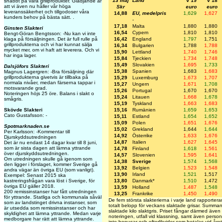
13 maj
Land
v 19
v 18
snabbt på våra grillprodukter. Glädjande är
att vi även nu håller vår höga
Skr
euro
euro
leveranssäkerhet och tillgodoser våra
14,88
EU, medelpris
1,629
1,627
kunders behov på bästa sätt. .
-
17,18
Malta
1,880
1,880
Ginsten Slakteri
16,54
Cypern
1,810
1,810
Bengt-Göran Bengtsson: -Nu kan vi inte
klaga på försäljningen. Det är full rulle på
16,42
England
1,797
1,751
grillprodukterna och vi har kunnat sälja
16,34
Bulgarien
1,788
1,788
mycket mer, om vi haft att leverera. Och vi
15,90
Lettland
1,740
1,746
har inga lager.
15,84
Tjeckien
1,734
1,748
15,49
Slovakien
1,695
1,733
Dalsjöfors Slakteri
15,38
Spanien
1,683
1,683
Magnus Lagergren: -Bra försäljning där
grillprodukterna givetvis är tillbaka på
15,29
Luxemburg
1,673
1,707
normala nivåer, medan färserna tappar i
15,27
Ungern
1,671
1,708
motsvarande grad.
15,26
Portugal
1,670
1,670
Noteringen höjs 25 öre. Balans i slakt o
15,24
Litauen
1,668
1,678
smågris.
15,19
Tyskland
1,663
1,683
Skövde Slakteri
15,16
Rumänien
1,659
1,653
Cato Gustafsson: -
15,11
Estland
1,654
1,652
15,09
Polen
1,651
1,676
Spotmarknaden.se
15,02
Grekland
1,644
1,644
Per Karlsson: -Kommentar till
14,92
Österrike
1,633
1,676
Djurskyddsutredningen
14,87
Italien
1,627
1,645
Det är nu endast 14 dagar kvar till 8 juni,
som är sista dagen att lämna yttrande
14,78
Finland
1,618
1,561
över djurskyddsutredningen.
14,57
Slovenien
1,595
1,641
Om utredningen skulle gå igenom som
14,38
Sverige
1,574
1,568
den ligger i förslaget, kommer Sverige gå
13,92
Belgien
1,523
1,548
andra vägar än övriga EU (som vanligt).
13,90
Irland
1,521
1,517
Exempel: Senast 2015 ska
kastreringsfrågan vara löst i Sverige, för
13,80
Danmark*
1,510
1,472
övriga EU gäller 2018.
13,59
Holland
1,487
1,548
200 remissinstanser har fått utredningen
13,25
Frankrike
1,450
1,490
för yttrande. Statliga och kommunala såväl
De fem största slakterierna i varje land rapporterar 
som av landstinget drivna instanser, som
totalt belopp för veckans slaktade grisar. Summa
är utsedda som remissinstanser och har
slaktade kilo slaktgris. Priset fångar därmed även 
skyldighet att lämna yttrande. Medan varje
noteringen, utfall vid klassning, samt även person
medborgare har rätt att lämna yttrande.
inte bonusar och efterlikvider som betalas vid året