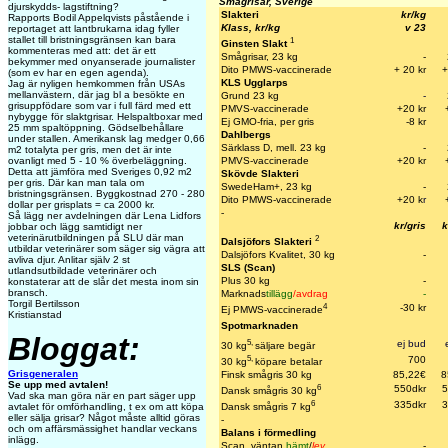
Smågrisar, Sverige
djurskydds- lagstiftning?
Slakteri
kr/kg
Rapports Bodil Appelqvists påstående i
Klass, kr/kg
v 23
reportaget att lantbrukarna idag fyller
stallet till bristningsgränsen kan bara
1
Ginsten Slakt
kommenteras med att: det är ett
Smågrisar, 23 kg
-
bekymmer med onyanserade journalister
Dito PMWS-vaccinerade
+ 20 kr
+
(som ev har en egen agenda).
KLS Ugglarps
Jag är nyligen hemkommen från USAs
mellanvästern, där jag bl a besökte en
Grund 23 kg
-
grisuppfödare som var i full färd med ett
PMVS-vaccinerade
+20 kr
nybygge för slaktgrisar. Helspaltboxar med
Ej GMO-fria, per gris
-8 kr
25 mm spaltöppning. Gödselbehållare
Dahlbergs
under stallen. Amerikansk lag medger 0,66
Särklass D, mell. 23 kg
-
m2 totalyta per gris, men det är inte
PMVS-vaccinerade
+20 kr
ovanligt med 5 - 10 % överbeläggning.
Detta att jämföra med Sveriges 0,92 m2
Skövde Slakteri
per gris. Där kan man tala om
SwedeHam+, 23 kg
-
bristningsgränsen. Byggkostnad 270 - 280
Dito PMWS-vaccinerade
+20 k
r
dollar per grisplats = ca 2000 kr.
-
Så lägg ner avdelningen där Lena Lidfors
kr/gris
k
jobbar och lägg samtidigt ner
veterinärutbildningen på SLU där man
2
Dalsjöfors Slakteri
utbildar veterinärer som säger sig vägra att
Dalsjöfors Kvalitet, 30 kg
-
avliva djur. Anlitar själv 2 st
SLS (Scan)
utlandsutbildade veterinärer och
Plus 30 kg
-
konstaterar att de slår det mesta inom sin
bransch.
Marknads
tillägg
/avdrag
-
Torgil Bertilsson
4
-30 kr
Ej PMWS-vaccinerade
Kristianstad
Spotmarknaden
Bloggat:
5,
ej bud
30 kg
säljare begär
5,
700
30 kg
köpare betalar
Grisgeneralen
Finsk smågris 30 kg
85,22€
8
Se upp med avtalen!
6
550dkr
5
Dansk smågris 30 kg
Vad ska man göra när en part säger upp
6
335dkr
3
Dansk smågris 7 kg
avtalet för omförhandling, t ex om att köpa
eller sälja grisar? Något måste alltid göras
-
och om affärsmässighet handlar veckans
Balans i förmedling
inlägg.
Scan, väntan
hämt
/
lev
-