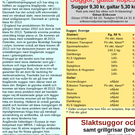
% i självförsörjningsgrad och har idag ca
hälften av suggorna lösgående, men
Suggor 9,30 kr, galtar 5,30 kr
räknar med att klara övergången till 2013.
Rakt pris med fria vikter och fri klassning!
Danmark har det också tufft ekonomiskt
Göran Eriksson
med en minskad slakt, mest beroende på
Göran 0708-42 64 10, Torbjörn 0708-14 31 9
ökad smågrisexport. Danmark är i princip
erikssonsdjurtransport@swipnet.se
klara för 2013.
I England har produktionen för första
gången ökat sedan 2002 och dom är helt
Suggor, Sverige
klara för 2013. Tysklands enorma positiva
Slakteri
Kg, 58 %
v
utveckling börjar plana ut. De kommer att
Knorrevången
Fri vikt, klass
9
vara klara med omställningen till 2013.
Österrike, som är ganska likvärdigt Sverige
Eriksson Transport
Fri vikt, klass**
9
i volym, kommer också att klara kraven till
Spotmarknaden
Fri vikt, klass*
9
2013 och har dessutom kraven att börja
Ginsten
140,1 kg-
6
omställningen med lösgående suggor
Dahlbergs
140-
6
även i grisningsboxen.
KLS Ugglarps
140-
7
Portugal är det landet som har störst
problem med stora slakterier som går i
Scan
140-
6
konkurs och inga lantbrukare som vill
Dalsjöfors
58%
7
släppa suggorna lösa, när dom inte har
Nyhléns & Hugoson
140-
garantier för att dom får täckning för
Skövde
140-
6
merkostnaderna. Frankrike har en minskad
Galtar
slakt och har svårt för att gå över till
Knorrevången
oflådd
6
lösgående suggor, men räknar med att
klara det. Belgien är ganska stabilt och
Eriksson Transport
Fri vikt, klass**
5
kommer att klara övergången till 2013. Där
Scan
oflådd
2
har man stora problem med att handeln
Skövde
oflådd
2
säger nej till kastrerade grisar och lägger
Dalsjöfors
oflådd
2
därmed enorma resurser på att försöka
Dahlbergs
oflådd
2
hitta en lösning. Holland är också ganska
stabilt och kommer att klara övergången till
KLS Ugglarps
oflådd
2
2013. De har stora problem med att klara
* Gäller endast hela lass från en lastplats, linje
myndigheternas höga krav på minskad
** Fritt din gård
användning av antibiotika, så som många
av de stora länderna har.
Slaktsuggor och
Angående hälsoläget i Europa är man
bekymrad över MRSA. I många länder
börjar man få större respekt för antibiotika
samt grillgrisar (br
och jag har för första gången hört
utländska veterinärer säga att "har vi inte
köpes varje vecka.