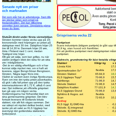
Senaste nytt om priser
och marknaden
Det som står här är arbetskopia, fram tills
jag skickar sidan som email på
fredagskvällen. Det kan tillkomma
uppgifter även senare. Uppdatera gärna
innan du läser.
Grispriserna vecka 22
Slutsålt direkt under första värmeböljan
Ginsten kommer nästa vecka upp på 16-
kronorsnivån med höjningen av priset på
Partipriset
slaktgrisar med 30 öre. Dalsjöfors höjer 25
Scans industripris (tidigare partipris) är gått upp til
öre till 14,30 kr. Danmark höjer 20 øre,
82,9 kg, utan huvud och framfötter.
Atria i Finland med 1 cent, medan
För att jämföra partipriset med slaktgrispriset må
Tyskland inte höjer.
partipriset.
Allt går att sälja, som kan grillas, nu när
vädret äntligen blivit det rätta för att sitta
Slaktsvin, grundnotering för bäst betalda viktg
ute i trädgårdarna.
Slakteri
Viktgr kg
v 
-Det är en väldig efterfrågan och vi har
Lövsta Kött
-
17,
kunnat sälja mycket mer, om vi haft att
a
flexibla
17,
Spotmarknaden Sv
leverera, säger Bengt-Göran Bengtsson,
Ginsten. Några lager finns inte.
Ginsten Slakteri
65-94,9
16,
Vädret är vackert även övriga Nordeuropa.
KLS Ugglarps Topp
*
70-96,9
15,
Även om inte det tyska priset påverkades,
Dahlbergs
71-96,9
14,
så gick i alla fall priset upp på den tyska
Skövde Slakteri
72-96,9
14,
internetauktionen till 1,72 €, alltså 4 cent
Dalsjöfors Kvalitet
77-101,9
14,
mer. Det indikerar att officiella grispriset
KLS Ugglarps Grund
70-96,9
13,
kan gå upp om någon vecka.
Gotlänningarna har förhandlat klart om
Nyhléns & Hugos. avt
flexibla
sina gemensamma grispriser. Det blev
Scan
72-93,9
10,
fortsatt leverans till Gotlands lokala
Avdrag
slakteri, när allt fick vägas samman. Det
KLS Uggl. Ej GMO-fria
-
-0,
var säkert ett mycket delikat beslut, med
Skövde. Ej integrerad
-
-0,
tanke på att valet av KLS Ugglarp har
äventyrat det gotländska slakteriets
Skövde. Ej GMO-fria
-
-0,
fortbestånd.
-