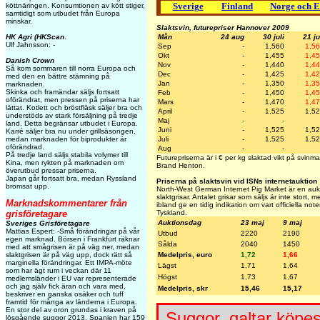
Sverige
Finland
Norge och 
köttnäringen. Konsumtionen av kött stiger,
samtidigt som utbudet från Europa
minskar.
Slaktsvin, futurepriser Hannover 2009
HK Agri (HKScan
.
Mån
24 aug
30 juli
21 ju
Ulf Jahnsson: -
Sep
-
1,560
1,5
Okt
-
1,455
1,4
Danish Crown
Nov
-
1,440
1,4
Så kom sommaren till norra Europa och
Dec
-
1,425
1,4
med den en bättre stämning på
Jan
-
1,350
1,3
marknaden.
Skinka och framändar säljs fortsatt
Feb
-
1,450
1,4
oförändrat, men pressen på priserna har
Mars
-
1,470
1,4
lättat. Kotlett och bröstfläsk säljer bra och
April
-
1,525
1,5
understöds av stark försäljning på tredje
Maj
-
-
land. Detta begränsar utbudet i Europa.
Juni
-
1,525
1,5
Karré säljer bra nu under grillsäsongen,
medan marknaden för biprodukter är
Juli
-
1,525
1,5
oförändrad.
Aug
-
-
På tredje land säljs stabila volymer till
Futurepriserna är i € per kg slaktad vikt på svinm
Kina, men rykten på marknaden om
Brand Henton.
överutbud pressar priserna.
Japan går fortsatt bra, medan Ryssland
Priserna på slaktsvin vid ISNs internetauktion
bromsat upp.
North-West German Internet Pig Market är en aukti
slaktgrisar. Antalet grisar som säljs är inte stort,
Marknadskommentarer från
ibland ge en tidig indikation om vart officiella not
grisföretagare
Tyskland.
Auktionsdag
23 maj
9 maj
Sveriges Grisföretagare
Mattias Espert: -Små förändringar på vår
Utbud
2220
2190
egen marknad. Börsen i Frankfurt räknar
Sålda
2040
1450
med att smågrisen är på väg ner, medan
slaktgrisen är på väg upp, dock rätt så
Medelpris, euro
1,72
1,66
marginella förändringar. Ett IMPA-möte
Lägst
1,71
1,64
som har ägt rum i veckan där 11
Högst
1,73
1,67
medlemsländer i EU var representerade
och jag själv fick äran och vara med,
Medelpris, skr
15,46
15,17
beskriver en ganska osäker och tuff
framtid för många av länderna i Europa.
En stor del av oron grundas i kraven på
Suggor, galtar köpes
lösgående suggor 2013. Spanien har 159