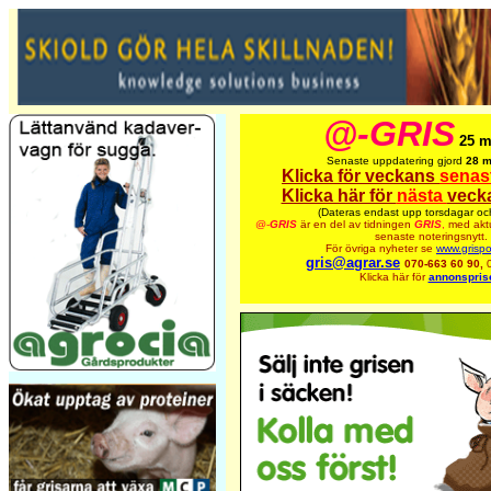
@-GRIS
25 m
Senaste uppdatering gjord
28 m
Klicka för veckans
senas
Klicka här för
nästa
veck
(Dateras endast upp torsdagar oc
@-
GRIS
är en del av tidningen
GRIS
,
med aktu
senaste noteringsnytt.
För övriga nyheter se
www.grispo
gris@agrar.se
070-663 60 90,
Klicka här för
annonspris