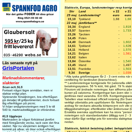
-
-
Slaktsvin, Europa, landsnoteringar resp korri
Skr
Land
v 22
v 21
25 maj
Landsnotering*
euro
euro
15,10
Tyskland
1,68
1,68
22 maj
jämförbara**
16,34
England
-
1,818
15,57
Spanien
-
1,733
15,26
Tjeckien
-
-
14,45
Polen
-
-
14,40
Danmark
-
1,602
14,61
Tyskland
-
1,62
6
14,11
Holland
-
1,570
14,21
Belgien
-
1,581
13,62
Italien
-
-
13,84
Österrike
-
1,540
Läs senaste nytt på
13,45
Irland
-
1,497
GrisPortalen
13,51
Frankrike
-
1,503
9,34
Sverige
-
1,039
-
* Alla tyska grisföretagare får 2 - 3 cent extra nä
Marknadskommentarer,
certifiering för lantbruket (branschkrav).
slakterier
** Landsnoteringar korrigerade för nationella olikh
betalningssystem. 56 % kött, fritt gård. 79 % slakt
Scan och SLS
Förutom vid ändrade noteringar, kan siffrorna på
Fortsatt något lägre anmälan, men vi
kurser på valutorna. Korrigeringar kan även ske i
slaktar enligt plan.
jämföras med varandra. Enl ISN. Korrigeringspa
Varierande försäljningen, bra efterfrågan
Tabellen visar redovisad officiell notering (för Sve
på detaljer till grillsortimentet, dock fortsatt
verkligt utbetalda pris uppfödaren får. Noteringarna 
låg efterfrågan på picnic.
avdrag för veckans aktuella köttprocent och vikt oc
Vi höjer smågrisnoteringen med 5 kr till
tilläggsbetalningar, efterlikvider eller årsbonusar 
540 kr, marknadstillägget är oförändrat.
Enskilda svenska uppfödare kan ha stora "personli
noteringen och standardavtalen (tillägg runt 2 - 3
KLS Ugglarps
visar därför lågt verkligt pris för svenska slaktgris
Marknaden är något förbättrad jämfört
nedan.
med föregående vecka, tack vare det fina
vädret. När nu vårvärmen äntligen har
Slaktsvin, faktisk betalning (utbet. belopp/slak
kommit på allvar, så ökar också efterfrågan