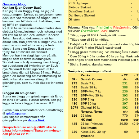
KLS Ugglarps
-
Gunnelas blogg
Skövde Slakteri
-
Kan jag få en Doggy Bag?
Kan jag få en Doggy Bag, sa jag på
Dalsjöfors Slakteri
-
restaurangen. Javisst, sa servitrisen, som
Dahlbergs Slakteri
-
dock inte var förberedd på frågan, men
Ginsten
-
kom med en biff (inte min halvätna, men
-
en biff) i en glasburk.
Priserna: Färg visar
Prishöjning
Prissänkning
Oför
På KSLAs seminarium behandlades den
stil visar:
Överstående
,
brist,
balans
globala köttexplosionen och riskerna med
1
rött kött för hälsan och klimatet. Kocken
Tillägg upp till 106 kr/smågris tillkommer.
Johan Jureskog deklarerade att han
2
Tillägg upp till 85 kr möjliga
älskar kött. Han driver bl a krogen AG, där
3
Dalsjöfors Extra är en smågris med extra hög hä
man har som mål att ta vara på hela
bl a PMWS-fri eller PMWS-vaccinerad
djuret. Samt gjort Doggy Bag som en
4
Tillägg gäller förmedling, vid mellangårds avtalar
"grej" för att minska matsvinnet.
5
Men det har inte slagit igenom på alla
Över 30 kg + 5 kr, under -10 kr per kg. Marknaden
krogar, som beskrivs inledningsvis.
som anges är det som marknaden indikerar just n
”Produktion och djuromsorg i samklang”,
6
Södra Sverige, danska kronor
var budskapet vid invigningen av SLUs
nya Nationellt forskningscentrum för
Smågrisar, noteringar utland
lantbrukets djur på Lövsta 24 maj. Rektor
Vecka
v 22
v 2
gjorde en markering att avelsforskning är
Skr
Danish Crown
dkr
dk
viktig – kanske som en släng till
grisnäringen, som nu helt släpper inhemsk
279
Basis 7 kg
231
22
avel.
469
Basis 30 kg
388
38
285
SPF+Myc 7 kg
236
23
Bloggar du om grisar?
475
SPF+Myc 30 kg
393
38
Starta en blogg om grisnäringen, så får du
290
SPF 7 kg
240
23
en länk i @-GRIS. Passar ämnet, kan jag
lägga in hela inlägget här ovan. /
LG
480
SPF 30 kg
397
38
1079
Økologi 30 kg
892
88
Skicka dina kommentarer och debattinlägg
Nortura, Norge
nkr
nk
till
gris@agrar.se
.
916
25-kilos
770
77
Läs tidigare kommentarer från
HK Agri
euro
eur
grisuppfödare på
denna länk
.
445
25-kg, Priimuus
49,50
49,5
Grisportalen.se och @-GRIS ska ha
Snellmans
bästa informationen! Tipsa om nyheter
620
Klass S40, 30 kg*
69
6
och påpeka ev fel!
Tyskland