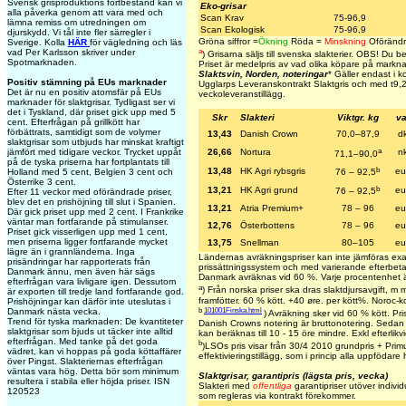
Svensk grisproduktions fortbestånd kan vi
Eko-grisar
alla påverka genom att vara med och
Scan Krav
75-96,9
lämna remiss om utredningen om
Scan Ekologisk
75-96,9
djurskydd. Vi tål inte fler särregler i
Gröna siffror =
Ökning
Röda =
Minskning
Oförändr
Sverige. Kolla
HÄR
för vägledning och läs
a
vad Per Karlsson skriver under
)
Grisarna säljs till svenska slakterier.
OBS! Du beta
Spotmarknaden.
Priset är medelpris av vad olika köpare på marknad
Slaktsvin, Norden, noteringar
* Gäller endast i
Positiv stämning på EUs marknader
Ugglarps Leveranskontrakt Slaktgris och med t
9,
Det är nu en positiv atomsfär på EUs
veckoleveranstillägg.
marknader för slaktgrisar. Tydligast ser vi
det i Tyskland, där priset gick upp med 5
Skr
Slakteri
Viktgr. kg
va
cent. Efterfrågan på grillkött har
förbättrats, samtidigt som de volymer
13,43
Danish Crown
70,0–87,9
d
slaktgrisar som utbjuds har minskat kraftigt
a
jämfört med tidigare veckor. Trycket uppåt
26,66
Nortura
n
71,1–90,0
på de tyska priserna har fortplantats till
b
13,48
HK Agri rybsgris
eu
Holland med 5 cent, Belgien 3 cent och
76 – 92,5
Österrike 3 cent.
b
13,21
HK Agri grund
eu
76 – 92,5
Efter 11 veckor med oförändrade priser,
blev det en prishöjning till slut i Spanien.
13,21
Atria Premium+
78 – 96
eu
Där gick priset upp med 2 cent. I Frankrike
väntar man fortfarande på stimulanser.
12,76
Österbottens
78 – 96
eu
Priset gick visserligen upp med 1 cent,
men priserna ligger fortfarande mycket
13,75
Snellman
80–105
eu
lägre än i grannländerna. Inga
Ländernas avräkningspriser kan inte jämföras exa
prisändringar har rapporterats från
prissättningssystem och med varierande efterbetal
Danmark ännu, men även här sägs
Danmark avräknas vid 60 %. Varje procentenhet ä
efterfrågan vara livligare igen. Dessutom
a
) Från norska priser ska dras slaktdjursavgift, 
är exporten till tredje land fortfarande god.
framfötter. 60 % kött. +40 øre. per kött%. Noroc-k
Prishöjningar kan därför inte uteslutas i
b
101001Finska.html
Danmark nästa vecka.
) Avräkning sker vid 60 % kött. Pris
Trend för tyska marknaden: De kvantiteter
Danish Crowns notering är bruttonotering. Sedan 
slaktgrisar som bjuds ut täcker inte alltid
kan beräknas till 10 - 15 öre mindre. Exkl efterlikvi
efterfrågan. Med tanke på det goda
b
)LSOs pris visar från 30/4 2010 grundpris + Primus
vädret, kan vi hoppas på goda köttaffärer
effektivieringstillägg, som i princip alla uppfödare 
över Pingst. Slakteriernas efterfrågan
väntas vara hög. Detta bör som minimum
Slaktgrisar, garantipris (lägsta pris, vecka)
resultera i stabila eller höjda priser. ISN
Slakteri med
offentliga
garantipriser utöver individ
120523
som regleras via kontrakt förekommer.