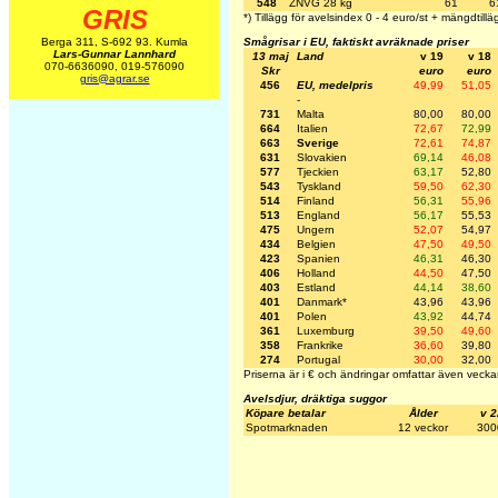
548
ZNVG 28 kg
61
6
GRIS
*) Tillägg för avelsindex 0 - 4 euro/st + mängdtillä
Smågrisar i EU, faktiskt avräknade priser
Berga 311, S-692 93. Kumla
Lars-Gunnar Lannhard
13 maj
Land
v 19
v 18
070-6636090, 019-576090
Skr
euro
euro
gris@agrar.se
456
EU, medelpris
49,99
51,05
-
731
Malta
80,00
80,00
664
Italien
72,67
72,99
663
Sverige
72,61
74,87
631
Slovakien
69,14
46,08
577
Tjeckien
63,17
52,80
543
Tyskland
59,50
62,30
514
Finland
56,31
55,96
513
England
56,17
55,53
475
Ungern
52,07
54,97
434
Belgien
47,50
49,50
423
Spanien
46,31
46,30
406
Holland
44,50
47,50
403
Estland
44,14
38,60
401
Danmark*
43,96
43,96
401
Polen
43,92
44,74
361
Luxemburg
39,50
49,60
358
Frankrike
36,60
39,80
274
Portugal
30,00
32,00
Priserna är i € och ändringar omfattar även vecka
Avelsdjur, dräktiga suggor
Köpare betalar
Ålder
v 2
Spotmarknaden
12 veckor
300