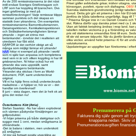
Av de 200 remissinstanserna är det näst
Priset gäller avblodade grisar, inälvor uttagna, uta
intill endast Sveriges Grisföretagare och
könsorgan, putsfett, njurar och diafragma.
OBS!
P
LRF som har koppling till branschen. Dvs
Svenska slakteriers grundnotering (enligt tabelle
inget grisföretag är med på
huvud. Detta gör gör att priserna i den här EU-tabe
remissförteckningen! Varje remissvar klipps
jämföra de båda tabellerna ungefärligt, lägg till 7
samman punktvis och det skapas en
* Priserna fångar inte in t ex Danish Crowns och Ti
statistik över yttrandena. Om exempelvis
slut. Räkna därför upp danska priset med ca 1 skr
remissinstanserna Barnombudsmannen,
Utan att faktisk betalning ändras i resp land, kan 
Datainspektionen, Kemikalieinspektionen
tabellen mellan veckorna p g a förändring av val
och Strålsäkerhetsmyndigheten lämnar
pris vid slakterierna omvandlas först till euro. Sed
yttrande – inget att erinra mot
till skr vid senare tidpunkt. När du jämför länders p
betänkandet - innebär det i realiteten att
olika veckor, använd helst priserna i € för att un
utredaren har fått stöd.
valutakurserna.
DÄRFÖR är det oerhört viktigt att så
Uppdateringar av uppgifter kan förekomma i efte
många som möjligt lämnar ett yttrande!
HÄR
hittar ni exempel på yttrande i world
som ni själv kan anpassa och komplettera
med vem ni är och vilken koppling ni har till
grisbranschen. Ni hittar också hur ett
yttrande ska vara uppställt, samt
djurskyddslagens betänkande.
Yttrandet ska skickas i form av World-
dokument, PDF, samt undertecknat
original.
Vill ni ha hjälp finns också undertecknads
mailadress – vi hjälper er, hör av er – det
handlar om överlevnad!
8 juni – sista dagen, men det är helt ok att
göra det redan nu!
Österbottens Kött (Atria)
Stefan Saaristo: -Nu har våren exploderat
Prenumerera på 
och värmen påskyndar försäljningen av
grillprodukter.
Fakturera dig själv genom att tr
-Vi höjer priserna på både slaktgrisar och
knapparna nedan. Skriv ut 
suggor med 1 cent, medan smågrisarna är
Prenumerationsavgiften finansie
oförändrade.
-Det är balans i slakten, men underskott
på smågrisar.
-Vi tror på fortsatt positiv utveckling av