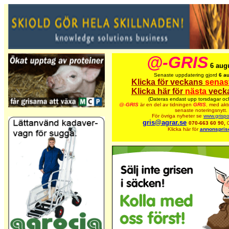
@-GRIS
6 aug
Senaste uppdatering gjord
6 a
Klicka för veckans
senas
Klicka här för
nästa
veck
(Dateras endast upp torsdagar oc
@-
GRIS
är en del av tidningen
GRIS
,
med aktu
senaste noteringsnytt.
För övriga nyheter se
www.grispo
gris@agrar.se
070-663 60 90,
Klicka här för
annonspris