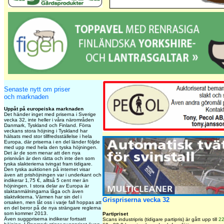
Senaste nytt om priser
och marknaden
Uppåt på europeiska marknaden
Det händer inget med priserna i Sverige
vecka 32, inte heller i våra närområden
Danmark, Tyskland och Finland. Förra
veckans stora höjning i Tyskland har
hälsats med stor tillfredsställelse i hela
Europa, där priserna i en del länder följde
med upp med hela den tyska höjningen.
Det är de som menar att den nya
prisnivån är den rätta och inte den som
tyska slakterierna tvingat fram tidigare.
Den tyska auktionen på internet visar
även att prishöjningen var i underkant och
indikerar 1,75 €, alltså 5 cent mer än
höjningen. I stora delar av Europa är
slaktanmälningarna låga och även
slaktvikterna. Värmen har sin del i
Grispriserna vecka 32
orsaken, men låt oss i varje fall hoppas att
en del beror på de nya strängare reglerna
som kommer 2013.
Partipriset
Även suggpriserna indikerar fortsatt
Scans industripris (tidigare partipris) är gått upp till
22