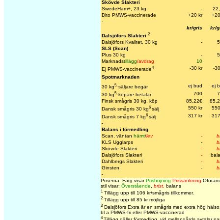
Skövde Slakteri
SwedeHam+, 23 kg
-
22
Dito PMWS-vaccinerade
+20 k
r
+20
-
kr/gris
kr/g
2
Dalsjöfors Slakteri
Dalsjöfors Kvalitet, 30 kg
-
5
SLS (Scan)
Plus 30 kg
-
5
Marknads
tillägg
/avdrag
10
4
-30 kr
-30
Ej PMWS-vaccinerade
Spotmarknaden
5,
ej bud
ej 
30 kg
säljare begär
5,
700
7
30 kg
köpare betalar
Finsk smågris 30 kg, köp
85,22€
85,
6
550 kr
550
Dansk smågris 30 kg
sälj
6
317 kr
317
Dansk smågris 7 kg
sälj
-
Balans i förmedling
Scan, väntan
hämt
/
lev
-
b
KLS Ugglarps
-
b
Skövde Slakteri
-
b
Dalsjöfors Slakteri
-
bal
Dahlbergs Slakteri
-
b
Ginsten
-
b
-
Priserna: Färg visar
Prishöjning
Prissänkning
Oföränd
stil visar:
Överstående
,
brist,
balans
1
Tillägg upp till 106 kr/smågris tillkommer.
2
Tillägg upp till 85 kr möjliga
3
Dalsjöfors Extra är en smågris med extra hög hälso
bl a PMWS-fri eller PMWS-vaccinerad
4
Tillägg gäller förmedling, vid mellangårds avtalar pa