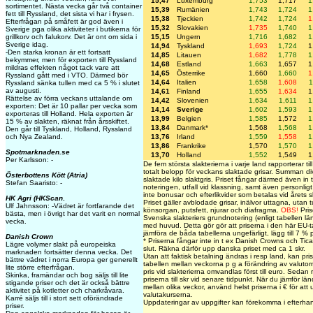
15,47
Luxemburg
1,753
1,717
1
sortimentet. Nästa vecka går två container
15,39
Rumänien
1,743
1,724
1
fett till Ryssland, det sista vi har i frysen.
15,38
Tjeckien
1,742
1,724
1
Efterfrågan på småfett är god även i
15,32
Slovakien
1,735
1,740
1
Sverige pga olika aktiviteter i butikerna för
grillkorv och falukorv. Det är ont om sida i
15,15
Ungern
1,716
1,682
1
Sverige idag.
14,94
Tyskland
1,693
1,724
1
-Den starka kronan är ett fortsatt
14,85
Litauen
1,682
1,778
1
bekymmer, men för exporten till Ryssland
14,68
Estland
1,663
1,657
1
mildras effekten något tack vare att
14,65
Österrike
1,660
1,660
1
Ryssland gått med i VTO. Därmed bör
14,64
Italien
1,658
1,608
1
Ryssland sänka tullen med ca 5 % i slutet
av augusti.
14,61
Finland
1,655
1,634
1
Rättelse av förra veckans uttalande om
14,42
Slovenien
1,634
1,611
1
exporten: Det är 10 pallar per vecka som
14,14
Sverige
1,602
1,593
1
exporteras till Holland. Hela exporten är
13,99
Belgien
1,585
1,572
1
15 % av slakten, räknat från årsskiftet.
13,84
Danmark*
1,568
1,568
1
Den går till Tyskland, Holland, Ryssland
och Nya Zealand.
13,76
Irland
1,559
1,558
1
13,86
Frankrike
1,570
1,570
1
Spotmarknaden.se
13,70
Holland
1,552
1,549
1
Per Karlsson: -
De fem största slakterierna i varje land rapporterar til
totalt belopp för veckans slaktade grisar. Summan d
Österbottens Kött (Atria)
slaktade kilo slaktgris. Priset fångar därmed även in 
Stefan Saaristo: -
noteringen, utfall vid klassning, samt även personlig
inte bonusar och efterlikvider som betalas vid årets sl
HK Agri (HKScan
.
Priset gäller avblodade grisar, inälvor uttagna, utan t
Ulf Jahnsson: -Vädret är fortfarande det
könsorgan, putsfett, njurar och diafragma.
OBS!
Pris
bästa, men i övrigt har det varit en normal
Svenska slakteriers grundnotering (enligt tabellen lä
vecka.
med huvud. Detta gör gör att priserna i den här EU-ta
jämföra de båda tabellerna ungefärligt, lägg till 7 % 
Danish Crown
* Priserna fångar inte in t ex Danish Crowns och Tican
Lägre volymer slakt på europeiska
slut. Räkna därför upp danska priset med ca 1 skr.
marknaden fortsätter denna vecka. Det
Utan att faktisk betalning ändras i resp land, kan pri
bättre vädret i norra Europa ger generellt
tabellen mellan veckorna p g a förändring av valuto
lite större efterfrågan.
pris vid slakterierna omvandlas först till euro. Sedan r
Skinka, framändar och bog säljs till lite
priserna till skr vid senare tidpunkt. När du jämför länd
stigande priser och det är också bättre
mellan olika veckor, använd helst priserna i € för at
aktivitet på kotletter och charkråvara.
valutakurserna.
Karré säljs till i stort sett oförändrade
Uppdateringar av uppgifter kan förekomma i efterha
priser.