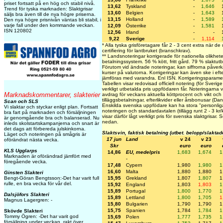
priset fortsatt på en hög och stabil nivå.
13,62
Tyskland
-
1,646
Trend för tyska marknaden: Slaktgrisar
13,60
Belgien
-
1,643
säljs bra även till de nya högre priserna.
13,15
Holland
-
1,589
Den nya högre prisnivån väntas bli stabil, i
varje fall under den kommande veckan.
12,09
Österrike
-
1,581
ISN 120802
12,56
Irland
-
-
9,22
Sverige
-
1,114
* Alla tyska grisföretagare får 2 - 3 cent extra när de
certifiering för lantbruket (branschkrav).
** Landsnoteringar korrigerade för nationella olikhete
betalningssystem. 56 % kött, fritt gård. 79 % slaktutb
Förutom vid ändrade noteringar, kan siffrorna påver
kurser på valutorna. Korrigeringar kan även ske i ef
jämföras med varandra. Enl ISN. Korrigeringsparam
Tabellen visar redovisad officiell notering (för Sverig
verkligt utbetalda pris uppfödaren får. Noteringarna vis
Marknadskommentarer, slakterier
avdrag för veckans aktuella köttprocent och vikt och i
tilläggsbetalningar, efterlikvider eller årsbonusar (Da
Scan och SLS
Enskilda svenska uppfödare kan ha stora "personliga"
Vi slaktar och styckar enligt plan. Fortsatt
noteringen och standardavtalen (tillägg runt 2 - 3 kr
bra fart på marknaden och försäljningen
visar därför lågt verkligt pris för svenska slaktgrisar.
är genomgående bra och balanserad. Nu
nedan.
inleds skolstartskampanjerna och snart är
det dags att förbereda julskinkorna.
Slaktsvin, faktisk betalning (utbet. belopp/slaktad
Läget och noteringen på smågris är
17 jun
Land
v 24
v 23
oförändrat nästa vecka.
Skr
euro
euro
KLS Ugglarps
14,86
EU, medelpris
1,683
1,674
1
Marknaden är oförändrad jämfört med
-
föregående vecka.
17,48
Cypern
1,980
1,980
1
16,60
Malta
1,880
1,880
1
Ginsten Slakteri
Bengt-Göran Bengtsson:-Det har varit full
15,95
Grekland
1,807
1,807
1
rulle, en bra vecka för vår del.
15,92
England
1,803
1,803
1
15,89
Portugal
1,800
1,770
1
Dalsjöfors Slakteri
15,89
Lettland
1,800
1,705
1
Magnus Lagergren: -
15,80
Bulgarien
1,790
1,790
1
15,75
Spanien
1,784
1,784
1
Skövde Slakteri
Tommy Ögren: -Det har varit god
15,69
Polen
1,777
1,735
1
försäljning under veckan, rakt över