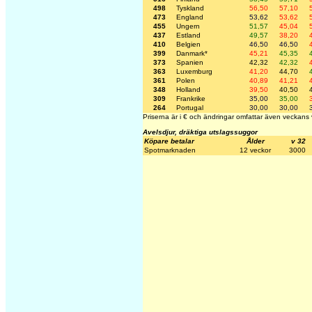
498
Tyskland
56,50
57,10
473
England
53,62
53,62
455
Ungern
51,57
45,04
437
Estland
49,57
38,20
410
Belgien
46,50
46,50
399
Danmark*
45,21
45,35
373
Spanien
42,32
42,32
363
Luxemburg
41,20
44,70
361
Polen
40,89
41,21
348
Holland
39,50
40,50
309
Frankrike
35,00
35,00
264
Portugal
30,00
30,00
Priserna är i € och ändringar omfattar även veckans 
Avelsdjur, dräktiga utslagssuggor
Köpare betalar
Ålder
v 32
Spotmarknaden
12 veckor
3000