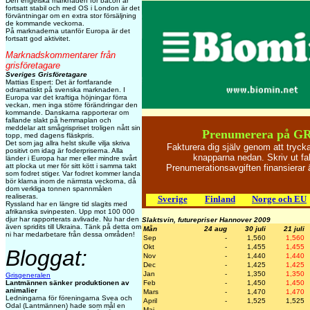
Den engelska marknaden för bacon är
fortsatt stabil och med OS i London är det
förväntningar om en extra stor försäljning
de kommande veckorna.
På marknaderna utanför Europa är det
fortsatt god aktivitet.
Marknadskommentarer från
grisföretagare
Sveriges Grisföretagare
Mattias Espert: Det är fortfarande
odramatiskt på svenska marknaden. I
Europa var det kraftiga höjningar förra
veckan, men inga större förändringar den
kommande. Danskarna rapporterar om
fallande slakt på hemmaplan och
meddelar att smågrispriset troligen nått sin
Prenumerera på GR
topp, med dagens fläskpris.
Det som jag allra helst skulle vilja skriva
Fakturera dig själv genom att tryck
positivt om idag är foderpriserna. Alla
knapparna nedan. Skriv ut fa
länder i Europa har mer eller mindre svårt
att plocka ut mer för sitt kött i samma takt
Prenumerationsavgiften finansiera
som fodret stiger. Var fodret kommer landa
bör klarna inom de närmsta veckorna, då
dom verkliga tonnen spannmålen
realiseras.
Sverige
Finland
Norge och EU
Ryssland har en längre tid slagits med
afrikanska svinpesten. Upp mot 100 000
djur har rapporterats avlivade. Nu har den
Slaktsvin, futurepriser Hannover 2009
även spridits till Ukraina. Tänk på detta om
Mån
24 aug
30 juli
21 juli
ni har medarbetare från dessa områden!
Sep
-
1,560
1,560
Okt
-
1,455
1,455
Bloggat:
Nov
-
1,440
1,440
Dec
-
1,425
1,425
Jan
-
1,350
1,350
Grisgeneralen
Lantmännen sänker produktionen av
Feb
-
1,450
1,450
animalier
Mars
-
1,470
1,470
Ledningarna för föreningarna Svea och
April
-
1,525
1,525
Odal (Lantmännen) hade som mål en
Maj
-
-
-