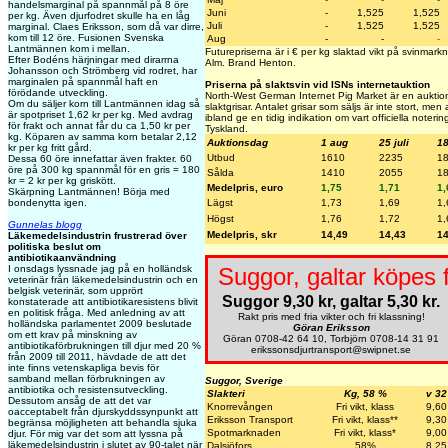
handelsmarginal på spannmål på 8 öre
Juni
-
1,525
1,525
per kg. Även djurfodret skulle ha en låg
Juli
-
1,525
1,525
marginal. Claes Eriksson, som då var dirre,
kom till 12 öre. Fusionen Svenska
Aug
-
-
-
Lantmännen kom i mellan.
Futurepriserna är i € per kg slaktad vikt på svinmark
Efter Bodéns härjningar med dirarrna
Alm. Brand Henton.
Johansson och Strömberg vid rodret, har
marginalen på spannmål haft en
Priserna på slaktsvin vid ISNs internetauktion
förödande utveckling.
North-West German Internet Pig Market är en auktion 
Om du säljer korn till Lantmännen idag så
slaktgrisar. Antalet grisar som säljs är inte stort, me
är spotpriset 1,62 kr per kg. Med avdrag
ibland ge en tidig indikation om vart officiella noteri
för frakt och annat får du ca 1,50 kr per
Tyskland.
kg. Köparen av samma korn betalar 2,12
Auktionsdag
1 aug
25 juli
18
kr per kg fritt gård.
Utbud
1610
2235
1
Dessa 60 öre innefattar även frakter. 60
öre på 300 kg spannmål för en gris = 180
Sålda
1410
2055
1
kr = 2 kr per kg griskött.
Medelpris, euro
1,75
1,71
1,
Skärpning Lantmännen! Börja med
bondenytta igen.
Lägst
1,73
1,69
1,
Högst
1,76
1,72
1,
Gunnelas blogg
Medelpris, skr
14,49
14,43
14
Läkemedelsindustrin frustrerad över
politiska beslut om
antibiotikaanvändning
I onsdags lyssnade jag på en holländsk
Suggor, galtar köpes 
veterinär från läkemedelsindustrin och en
belgisk veterinär, som upprört
Suggor 9,30 kr, galtar 5,30 kr.
konstaterade att antibiotikaresistens blivit
en politisk fråga. Med anledning av att
Rakt pris med fria vikter och fri klassning!
holländska parlamentet 2009 beslutade
Göran Eriksson
om ett krav på minskning av
Göran 0708-42 64 10, Torbjörn 0708-14 31 91
antibiotikaförbrukningen till djur med 20 %
erikssonsdjurtransport@swipnet.se
från 2009 till 2011, hävdade de att det
inte finns vetenskapliga bevis för
samband mellan förbrukningen av
Suggor, Sverige
antibiotika och resistensutveckling.
Slakteri
Kg, 58 %
v 32
Dessutom ansåg de att det var
Knorrevången
Fri vikt, klass
9,60
oacceptabelt från djurskyddssynpunkt att
Eriksson Transport
Fri vikt, klass**
9,30
begränsa möjligheten att behandla sjuka
Spotmarknaden
Fri vikt, klass*
9,00
djur. För mig var det som att lyssna på
läkemedelsindustrin i slutet av 90-talet när
Dalsjöfors
58%
8,25