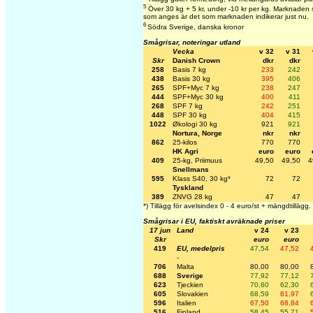
5
Över 30 kg + 5 kr, under -10 kr per kg. Marknaden sä
som anges är det som marknaden indikerar just nu.
6
Södra Sverige, danska kronor
Smågrisar, noteringar utland
Vecka
v 32
v 31
Skr
Danish Crown
dkr
dkr
258
Basis 7 kg
233
242
438
Basis 30 kg
395
406
265
SPF+Myc 7 kg
238
247
444
SPF+Myc 30 kg
400
411
268
SPF 7 kg
242
251
448
SPF 30 kg
404
415
1022
Økologi 30 kg
921
921
Nortura, Norge
nkr
nkr
862
25-kilos
770
770
HK Agri
euro
euro
409
25-kg, Priimuus
49,50
49,50
4
Snellmans
595
Klass S40, 30 kg*
72
72
Tyskland
389
ZNVG 28 kg
47
47
*) Tillägg för avelsindex 0 - 4 euro/st + mängdtillägg.
Smågrisar i EU, faktiskt avräknade priser
17 jun
Land
v 24
v 23
Skr
euro
euro
419
EU, medelpris
47,54
47,52
-
706
Malta
80,00
80,00
688
Sverige
77,92
77,12
623
Tjeckien
70,60
62,30
605
Slovakien
68,59
61,97
596
Italien
67,50
68,84
516
Finland
58,45
55,71