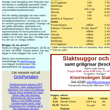
Sverige med framgång drev förbudet mot
KLS Ugglarps
140-
7,50
att blanda in antibiotika generellt i foder
Dahlbergs
140-
7,30
och möttes av kraftfullt motstånd från
Ginsten
140,1 kg-
6,80
veterinärläkemedelsindustrin.
Skövde
140-
6,50
------
Det blir väldigt påtagligt när man möter
Scan
140-
6,12
representanter från den intensiva
Nyhléns & Hugoson
140-
-
animalieproduktionen i Europa att vi har
Galtar
en oerhört gynnsam situation i Sverige när
Knorrevången
oflådd
6,00
det gäller djurhälsa, djurskydd och
Eriksson Transport
Fri vikt, klass**
5,10
antibiotikaresistens. Man önskar att
Scan
oflådd
2,40
representanter för konsumenterna och
politiker skulle inse den enorma skillnaden
Skövde
oflådd
2,40
mellan hur vi föder upp djur i Sverige och
Dalsjöfors
oflådd
2,40
hur det ser ut i övriga världen.
Dahlbergs
oflådd
2,15
KLS Ugglarps
oflådd
2,30
Bloggar du om grisar?
* Gäller endast hela lass från en lastplats, linje söd
Starta en blogg om grisnäringen, så får du
** Fritt din gård
en länk i @-GRIS. Passar ämnet, kan jag
lägga in hela inlägget här ovan. /
LG
Slaktsuggor och 
Skicka dina kommentarer och
debattinlägg till
gris@agrar.se
.
samt grillgrisar (broc
Läs tidigare kommentarer från
grisuppfödare på
denna länk
.
köpes varje vecka.
Suggor
9,60
, galtar
6,00
kr/kg. Fri vik
Läs senaste nytt på
Vi slaktar i Sverige!
GrisPortalen
Knorrevången Slak
044-42080
info@knorrevan
Grisföretagarna lämnar LRF?
Transportör Alexander Månsson 070
Handfat i varje stallavdelning
Matgrisar nytt namn på slaktsvin
Hästar störst smittrisk för grisar
Grisar gillar inte leksaker
Suggor, utland
Skötarråd på många språk
Skr
Slakteri
Anm.
valuta
Mats ny på PigWin-tronen
9,10
Danish Crown
129,9 kg-
dkr
Landshypotek bank i höst
a
18,18
Nortura
nkr
Fri vikt
Avelsparter för yorkshire på G
Fler faderraser på väg?
Finland