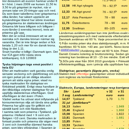
71,1–90,0
tror dessutom att euoron hamnar under 8
kr i höst. I mars 2009 var kursen 11,50 kr.
b
12,58
HK Agri rybsgris
euro
76 – 92,5
3,50 kr på grispriset är mycket, när vi
annars talar om 20-öringar upp och ned.
b
12,33
HK Agri grund
euro
76 – 92,5
Du som läser tabellerna över grispriserna i
olika länder, har säkert upptäckt att
12,17
Atria Premium+
78 – 98
euro
kursändringar ibland har större inverkan
11,75
Österbottens
78 – 98
euro
på grispriserna än slakteriernas ändringar.
Grisarna blir bara billigare och billigare i
12,99
Snellman
80–105
euro
euro-länder (i svenska kronor), trots att
priserna går upp.
Ländernas avräkningspriser kan inte jämföras exakt 
Men det är också intressant att se att
prissättningssystem och med varierande efterbetalnin
svenska och danska kronan närmar sig
Danmark avräknas vid 60 %. Varje procentenhet är v
varandra. Det är inte länge sedan vi fick
a
) Från norska priser ska dras slaktdjursavgift, m m.
betala 1,20 och mer för en dansk krona.
framfötter. 60 % kött. +40 øre. per kött%. Noroc-kors
Idag är det 1,11.
b
101001Finska.html
) Avräkning sker vid 60 % kött. Priset i
Snart handlar vi billigt i Danmark igen. Det
Danish Crowns notering är bruttonotering. Sedan gör
har ICA gjort inför nästa stora
notering kan beräknas till 10 - 15 öre mindre. Exkl eft
köttkampanj. /LG 120803
b
)LSOs pris visar från 30/4 2010 grundpris + Primustil
Tyska höjningen togs emot positivt i
effektivieringstillägg, som i princip alla uppfödare har.
hela EU
Efter att marknaden varit ganska orolig
Slaktgrisar, garantipris (lägsta pris, vecka)
senaste veckorna och slaktföretag om och
Slakteri med
offentliga
garantipriser utöver individuel
om igen pekat på sin dåliga situation
som regleras via kontrakt förekommer.
genom att sätta egna priser, visad nu
-
-
tyska marknaden för slaktgrisar en
förbättrad prisbild. Enligt vissa handlare är
Slaktsvin, Europa, landsnoteringar resp korriger
det tillräckliga volymer slaktgrisar för att
Skr
Land
v 32
v 31
uppfylla slakteriernas efterfrågan. God
3 aug
Landsnotering*
euro
euro
efterfrågan är det även i Polen.
14,07
Tyskland
1,70
1,70
Vädret verkar ha utövat stort inflytande på
konsumenternas vilja att tända sina grillar.
31 jul
jämförbara**
Priserna har gått upp för grillkött och
16,13
Italien
-
1,949
särskilt karré och rökt fläskkotlett.
15,46
England
-
1,868
I samma takt som priserna i Tyskland, går
15,08
Spanien
-
1,822
priserna i Holland med + 9 cent och
13,81
Danmark
-
1,681
Belgien +10 cent. Danska marknaden är
fortsatt positiv och priserna där stiger med
13,85
Polen
-
-
3 cent och överträffar därmed franska
13,53
Tjeckien
-
-
priset, som blev oförändrat. I Spanien är
13,86
Frankrike
-
1,675