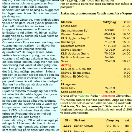
höjning. I Danmark stiger suggpriset även
69 - 82,9 kg, utan huvud och framfötter.
nästa vecka och det rapporteras även
För att jämföra partipriset med slaktgrispriset måste
från Sverige att det går åt mycket
partipriset.
korvsmet och att en höjning av suggpriset
kan ligga nära i tiden. Och i sin tur priset
Slaktsvin, grundnotering för bäst betalda viktgru
på slaktgrisar.
Det har varit växlande, men ändock bättre
Slakteri
Viktgr kg
v 32
väder än tidigare, vilket gynnar grillköttet.
Lövsta Kött
-
17,00
Även ett fortsatt bra väder kan dock
knappast kompensera de förlorade
a
flexibla
17,00
Spotmarknaden Sv
junikvällarna vid grillen. Nu börjar i stället
Ginsten Slakteri
65-94,9
16,00
inläggningen av skinka på allvar, vilket är
KLS Ugglarps Topp
*
70-96,9
15,70
positivt för grispriset.
Dahlbergs
71-96,9
15,00
Gunnela skrev förra veckan i sin blogg om
vaccinering mot galtlukt - ett djurvänligt
Dalsjöfors Kvalitet
77-101,9
14,50
alternativ. Men vem har tänkt på
Skövde Slakteri
72-96,9
14,50
djurskötarna? Det frågar läsare. Mina
KLS Ugglarps Grund
70-96,9
14,00
skötare hotar säga upp sig, om de ska
Nyhléns & Hugos. avt
flexibla
-
vaccinera så många galtgrisar, inte bara
Scan
72-93,9
10,27
30-kilos grisar i boxen, utan även 90 kilos.
Vaccinering mot könslukt låter gulligt om
Avdrag
man kan göra det från kontorsstolen, men
KLS Uggl. Ej GMO-fria
-
-0,20
det är ju inte möjligt i praktiken. Största
Skövde. Ej integrerad
-
-0,20
fördelen är att man slipper skära i den lilla
Skövde. Ej GMO-fria
-
-0,20
grisen och riskera infektioner. Skadorna
-
på djurskötarna är väl heller inte ofarliga?!
Eko-grisar
Slanten har således två sidor och det
gäller att titta på båda.
Scan Krav
75-96,9
-
Euorons fortsatta försvagning har också
Scan Ekologisk
75-96,9
-
två sidor. På den elaka ligger bl a dyrare
Gröna siffror =
Ökning
Röda =
Minskning
Oförändrat.
att exportera, när internationella
a
)
Grisarna säljs till svenska slakterier.
OBS! Du betalar 
köttköpare ska köpa våra dyra svenska
Priset är medelpris av vad olika köpare på marknaden 
kronor. Men till Ryssland kan vi vänta lite
Slaktsvin, Norden, noteringar
* Gäller endast i ko
kompensation tack vare att Ryssland gått
Ugglarps Leveranskontrakt Slaktgris och med t
9,20
i
med i VTO och måste rätta sig efter nya
veckoleveranstillägg.
tullregler. Ryssland köper en hel del
griskött från EU och Sverige.
Euron står idag i 8,28 kr, vilket är lägst på
Skr
Slakteri
Viktgr. kg
val.
många år. 12 år, men det har vi nästan
12,76
Danish Crown
70,0–87,9
dkr
glömt. Men ett normalt pris, säger dom
som förstår sig på finanser och valutor. De
a
24,62
Nortura
nkr