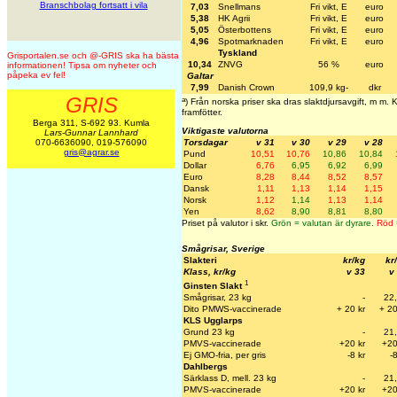
Branschbolag fortsatt i vila
7,03
Snellmans
Fri vikt, E
euro
5,38
HK Agrii
Fri vikt, E
euro
5,05
Österbottens
Fri vikt, E
euro
4,96
Spotmarknaden
Fri vikt, E
euro
Tyskland
Grisportalen.se och @-GRIS ska ha bästa
10,34
ZNVG
56 %
euro
informationen! Tipsa om nyheter och
påpeka ev fel!
Galtar
7,99
Danish Crown
109,9 kg-
dkr
GRIS
a
) Från norska priser ska dras slaktdjursavgift, m m.
framfötter.
Berga 311, S-692 93. Kumla
Viktigaste valutorna
Lars-Gunnar Lannhard
Torsdagar
v 31
v 30
v 29
v 28
070-6636090, 019-576090
gris@agrar.se
Pund
10,51
10,76
10,86
10,84
Dollar
6,76
6,95
6,92
6,99
Euro
8,28
8,44
8,52
8,57
Dansk
1,11
1,13
1,14
1,15
Norsk
1,12
1,14
1,13
1,14
Yen
8,62
8,90
8,81
8,80
Priset på valutor i skr.
Grön = valutan är dyrare.
Röd =
Smågrisar, Sverige
Slakteri
kr/kg
kr
Klass, kr/kg
v 33
v
1
Ginsten Slakt
Smågrisar, 23 kg
-
22
Dito PMWS-vaccinerade
+ 20 kr
+ 20
KLS Ugglarps
Grund 23 kg
-
21
PMVS-vaccinerade
+20 kr
+20
Ej GMO-fria, per gris
-8 kr
-8
Dahlbergs
Särklass D, mell. 23 kg
-
21
PMVS-vaccinerade
+20 kr
+20