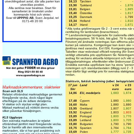
utvecklingsbart avtal, där alla parter kan
16,13
Tjeckien
-
-
utvecklas positivt.
15,90
Tyskland
-
1,876
Alla seriösa svar beaktas. Start för
15,81
Belgien
-
1,865
samarbetet är önskvärt under
15,40
Österrike
-
1,817
kommande höst och vinter.
15,25
Danmark
-
1,799
Svar till
UPPPIG AB
, Sven Jerpdal, tel
15,34
Holland
-
1,810
0171-46 20 00
14,17
Irland
-
1,671
* Alla tyska grisföretagare får 2 - 3 cent extra nä
certifiering för lantbruket (branschkrav).
** Landsnoteringar korrigerade för nationella olikh
betalningssystem. 56 % kött, fritt gård. 79 % slakt
Förutom vid ändrade noteringar, kan siffrorna på
kurser på valutorna. Korrigeringar kan även ske i
jämföras med varandra. Enl ISN. Korrigeringspa
Tabellen visar redovisad officiell notering (för Sve
verkligt utbetalda pris uppfödaren får. Noteringarna 
avdrag för veckans aktuella köttprocent och vikt oc
tilläggsbetalningar, efterlikvider eller årsbonusar 
Enskilda svenska uppfödare kan ha stora "personli
noteringen och standardavtalen (tillägg runt 2 - 3
visar därför lågt verkligt pris för svenska slaktgris
nedan.
Slaktsvin, faktisk betalning (utbet. belopp/slak
17 jun
Land
v 24
v 23
Marknadskommentarer, slakterier
Skr
euro
euro
Scan och SLS
14,86
EU, medelpris
1,683
1,674
Relativt oförändrat marknadsläge gentemot
-
föregående vecka, dock något lägre
17,48
Cypern
1,980
1,980
efterfrågan på de ädlare detaljerna.
Vi slaktar och styckar enligt plan.
16,60
Malta
1,880
1,880
Mättad marknad på nötkött denna vecka
15,95
Grekland
1,807
1,807
vilket påverkar försäljningen.
15,92
England
1,803
1,803
15,89
Portugal
1,800
1,770
KLS Ugglarps
15,89
Lettland
1,800
1,705
Den svenska marknaden är relativt
oförändrad jämfört med föregående vecka.
15,80
Bulgarien
1,790
1,790
Det är framför allt den internationella
15,75
Spanien
1,784
1,784
marknaden, där vi har god avsättning och
15,69
Polen
1,777
1,735
stor export, som gör att vi kan höja priset.