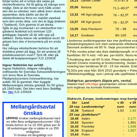
14,23
Danish Crown
70,0–87,9
d
börjar tycka att vi också ska satsa på
oktoberfesterna. Att få igång så många som
a
25,06
Nortura
n
möjligt. Dels är det fester som hålls under
71,1–90,0
stor del av oktober, men alltså även slutet av
b
september, dels därför att det till
13,32
HK Agri rybsgris
eu
76 – 92,5
oktoberfesterna finns en maträtt utpekad
som den enda rätta, och det är lägg (eisbein
b
13,07
HK Agri grund
eu
76 – 92,5
i Tyskland). Och givetvis öl att dricka.
Själv är jag involverad i en oktoberfest här i
13,05
Atria Premium+
78 – 98
eu
gårdens festlokal och behöver 120
grisläggar, kapade så de står upp på
14,17
Snellman
80–105
eu
tallriken. Detta kräver vår ambitiöse kock! 30
Ländernas avräkningspriser kan inte jämföras exa
grisars ben ska vi konsumera på en enda
prissättningssystem och med varierande efterbetal
kväll.
Danmark avräknas vid 60 %. Varje procentenhet ä
Hur många oktoberfester behövs för att
a
dubblera priset på lägg, för att ansluta till
) Från norska priser ska dras slaktdjursavgift, 
prisdiskussionen ovan? Tyck till, eller gå
framfötter. 60 % kött. +40 øre. per kött%. Noroc-k
direkt till festplaneringen! /LG 120928
b
) Avräkning sker vid 60 % kött. Priset inkluderar in
Danish Crowns notering är bruttonotering. Sedan 
Ingvar Hultström har avlidit
notering kan beräknas till 10 - 15 öre mindre. Exkl 
Ingvar Hultström, tidigare mångårig
b
)LSOs pris visar från 30/4 2010 grundpris + Primus
ordförande för Svenska Svinavelsföreningen
effektivieringstillägg, som i princip alla uppfödare 
och ännu flera år Svenska
Fläskproducenters Intresseförening, har
Slaktgrisar, garantipris (lägsta pris, vecka)
avlidit, 90 år gammal. Han byggde
Slakteri med
offentliga
garantipriser utöver individ
Mellansveriges största grisstall, för 50 grisar,
som regleras via kontrakt förekommer.
på 1940-talet. Det blev med åren åtskilligt
-
-
fler.
Mer
/LG 120928
Slaktsvin, Europa, landsnoteringar resp korri
Skr
Land
v 40
v 39
Mellangårdsavtal
28 sep
Landsnotering*
euro
euro
16,36
Tyskland
1,93
1,93
önskas
25 sep
jämförbara**
UPPPIG
önskar mellangårdsavtal med
18,46
Italien
-
2,177
en eller flera smågrisproducenter. Vårt
16,62
Spanien
-
1,961
totala behov är ca 10 000 grisar per år
16,43
Frankrike
-
1,938
till avdelningar där vi sätter in ca 350
16,34
England
-
1,927
smågrisar.
15,64
Polen
-
-
Vi önskar ett långsiktigt och