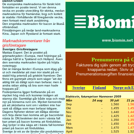
Danish Crown
De europeiska marknaderna för färskt kött
fortsätter en positiv trend. Vi ser denna
vecka en positiv utveckling för skinka, medan
marknaderna för framändar, bog och kotlett
är stabila i förhållande till föregående vecka,
men fortsatt med stark avsättning.
Den engelska marknaden för bacon är likaså
oförändrad.
Försäljningen på tredje land-marknaderna
Kina, Japan och Ryssland är fortsatt stark.
Marknadskommentarer från
grisföretagare
Sveriges Grisföretagare
Mattias Espert: Det är positivt på
grismarknaden i Europa, med höjningar på
Prenumerera på 
många håll bl a Tyskland och Holland. Även
den svenska marknaden bjuder på höjda
Fakturera dig själv genom att tr
noteringar.
Det är många länder i Europa som idag går
knapparna nedan. Skriv ut 
ut och meddelar att man tror starkt på en
Prenumerationsavgiften finansie
stabil hög prisnivå på griskött framöver. Det
finns ett gammalt uttryck som säger ”att det
aldrig blir så dåligt som man befarar, men å
andra sidan aldrig så bra som man hade
Sverige
Finland
Norge och 
hoppats på”.
Foderpriserna ligger fortfarande på en
mycket hög nivå och kommer troligen att
Slaktsvin, futurepriser Hannover 2009
stanna där. Samtidigt går både soja och majs
Mån
24 aug
30 juli
21 ju
ner på börserna runt om. Mycket beroende
Sep
-
1,560
1,5
på att skördarna runt om i världen inte har
Okt
-
1,455
1,4
varit så dåliga som man befarat tidigare.
Dagens Nyheter skriver att dåliga skördar
Nov
-
1,440
1,4
och feta dieter kan komma att ge baconbrist
Dec
-
1,425
1,4
nästa år. DN beskriver det som i värsta fall
Jan
-
1,350
1,3
kan priset på bacon komma att fördubblas.
Feb
-
1,450
1,4
Jag tycker vi ska säga att i bästa fall kommer
Mars
-
1,470
1,4
priset på bacon att fördubblas.
Sverige är ett av de länder där produktionen
April
-
1,525
1,5