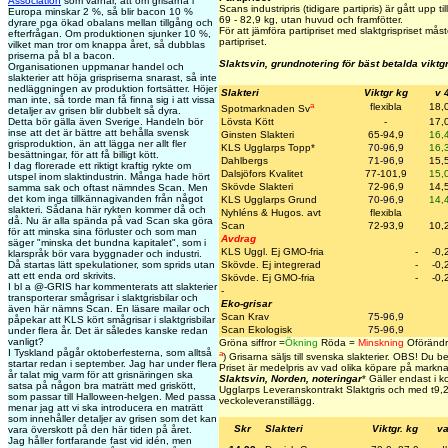
Association
som varnar, att om grisarna i
Scans industripris (tidigare partipris) är gått upp til
Europa minskar 2 %, så blir bacon 10 %
69 - 82,9 kg, utan huvud och framfötter.
dyrare pga ökad obalans mellan tillgång och
För att jämföra partipriset med slaktgrispriset må
efterfrågan. Om produktionen sjunker 10 %,
partipriset.
vilket man tror om knappa året, så dubblas
priserna på bl a bacon.
Slaktsvin, grundnotering för bäst betalda viktg
Organisationen uppmanar handel och
slakterier att höja grispriserna snarast, så inte
nedläggningen av produktion fortsätter. Höjer
Slakteri
Viktgr kg
v 
man inte, så torde man få finna sig i att vissa
a
flexibla
18,
Spotmarknaden Sv
detaljer av grisen blir dubbelt så dyra.
Detta bör gälla även Sverige. Handeln bör
Lövsta Kött
-
17,
inse att det är bättre att behålla svensk
Ginsten Slakteri
65-94,9
16,
grisproduktion, än att lägga ner allt fler
KLS Ugglarps Topp
*
70-96,9
16,
besättningar, för att få billigt kött.
Dahlbergs
71-96,9
15,
I dag florerade ett riktigt kraftig rykte om
Dalsjöfors Kvalitet
77-101,9
15,
utspel inom slaktindustrin. Många hade hört
Skövde Slakteri
72-96,9
14,
samma sak och oftast nämndes Scan. Men
det kom inga tillkännagivanden från något
KLS Ugglarps Grund
70-96,9
14,
slakteri. Sådana här rykten kommer då och
Nyhléns & Hugos. avt
flexibla
då. Nu är alla spända på vad Scan ska göra
Scan
72-93,9
10,
för att minska sina förluster och som man
Avdrag
säger "minska det bundna kapitalet", som i
KLS Uggl. Ej GMO-fria
-
-0,
klarspråk bör vara byggnader och industri.
Då startas lätt spekulationer, som sprids utan
Skövde. Ej integrerad
-
-0,
att ett enda ord skrivits.
Skövde. Ej GMO-fria
-
-0,
I bl a @-GRIS har kommenterats att slakterier
-
transporterar smågrisar i slaktgrisbilar och
Eko-grisar
även här nämns Scan. En läsare mailar och
Scan Krav
75-96,9
påpekar att KLS kört smågrisar i slaktgrisbilar
Scan Ekologisk
75-96,9
under flera år. Det är således kanske redan
vanligt?
Gröna siffror =
Ökning
Röda =
Minskning
Oförändr
I Tyskland pågår oktoberfesterna, som alltså
a
)
Grisarna säljs till svenska slakterier.
OBS! Du beta
startar redan i september. Jag har under flera
Priset är medelpris av vad olika köpare på marknad
år talat mig varm för att grisnäringen ska
Slaktsvin, Norden, noteringar
* Gäller endast i
satsa på någon bra maträtt med griskött,
Ugglarps Leveranskontrakt Slaktgris och med t
9,
som passar till Halloween-helgen. Med passa
veckoleveranstillägg.
menar jag att vi ska introducera en maträtt
som innehåller detaljer av grisen som det kan
Skr
Slakteri
Viktgr. kg
va
vara överskott på den här tiden på året.
Jag håller fortfarande fast vid idén, men