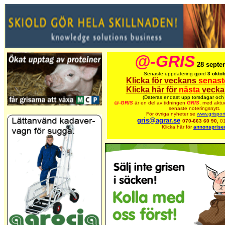
@-GRIS
28 septe
Senaste uppdatering gjord
3 oktob
Klicka för veckans
senast
Klicka här för
nästa
vecka
(Dateras endast upp torsdagar och 
@-
GRIS
är en del av tidningen
GRIS
,
med aktue
senaste noteringsnytt.
För övriga nyheter se
www.grispor
gris@agrar.se
070-663 60 90,
0
Klicka här för
annonspriser