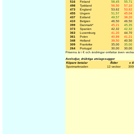
516
Finland
58,45
55,71
498
Tyskland
56,50
57,10
473
England
53,62
53,62
455
Ungern
51,57
45,04
437
Estland
49,57
38,20
410
Belgien
46,50
46,50
399
Danmark*
45,21
45,35
373
Spanien
42,32
42,32
363
Luxemburg
41,20
44,70
361
Polen
40,89
41,21
348
Holland
39,50
40,50
309
Frankrike
35,00
35,00
264
Portugal
30,00
30,00
Priserna är i € och ändringar omfattar även vecka
Avelsdjur, dräktiga utslagssuggor
Köpare betalar
Ålder
v 4
Spotmarknaden
12 veckor
300