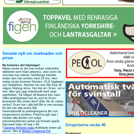
Senaste nytt om marknaden och
priser
Nu kommer det höjningar!
Nästa vecka är det inte enbart utländska
slakterier som höjer priserna, utan även de
svenska har vaknat. Dahlbergs inledde
redan den här veckan med 25 öre, men
nästa vecka kommer Ginsten, KLS Ugglarps
och Dalsjöfors. Skövde har inte fått ihop till
någon höjning ännu. Hur det är i Scan, vet vi
inte. Man gör upp individuellt med varje
uppfödare. Så frågan till läsarna kan vara:
Vilka prishöjningar har du som är Scan-
leverantör fått under året? Eller får du nästa
vecka? Scan har i alla fall fått in mer pengar,
för det har alla andra fått.
Internationellt är prishöjningarna fler och
prognoserna positiva. Priserna går upp i
nästan alla länder och tyska
internetauktionen pekar på fortsatt uppåt.
Danmark höjer 20 øre v 40.
Grispriserna vecka 40
I
Dagens Nyheter spås
dubblade priser på
bacon. Det är
Britain's National Pig
Partipriset