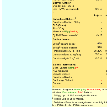
Skövde Slakteri
SwedeHam+, 23 kg
-
Dito PMWS-vaccinerade
+20 k
r
-
kr/gris
k
2
Dalsjöfors Slakteri
Dalsjöfors Kvalitet, 30 kg
-
SLS (Scan)
Plus 30 kg
-
Marknads
tillägg
/avdrag
-
4
-30 kr
Ej PMWS-vaccinerade
Spotmarknaden
5,
680
30 kg
säljare begär
5,
520
30 kg
köpare betalar
Finsk smågris 30 kg, köp
85,22€
8
6
550 kr
Dansk smågris 30 kg
sälj
6
317 kr
Dansk smågris 7 kg
sälj
-
Balans i förmedling
Scan, väntan
hämt
/
lev
-
KLS Ugglarps
-
Skövde Slakteri
-
Dalsjöfors Slakteri
-
Dahlbergs Slakteri
-
Ginsten
-
-
Priserna: Färg visar
Prishöjning
Prissänkning
Oför
stil visar:
Överstående
,
brist,
balans
1
Tillägg upp till 106 kr/smågris tillkommer.
2
Tillägg upp till 85 kr möjliga
3
Dalsjöfors Extra är en smågris med extra hög hä
bl a PMWS-fri eller PMWS-vaccinerad