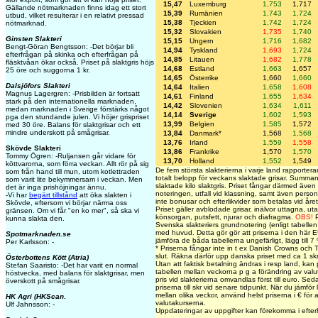
15,47
Luxemburg
1,753
1,717
Gällande nötmarknaden finns idag ett stort
15,39
Rumänien
1,743
1,724
utbud, vilket resulterar i en relativt pressad
15,38
Tjeckien
1,742
1,724
nötmarknad.
15,32
Slovakien
1,735
1,740
Ginsten Slakteri
15,15
Ungern
1,716
1,682
Bengt-Göran Bengtsson: -Det börjar bli
14,94
Tyskland
1,693
1,724
efterfrågan på skinka och efterfrågan på
14,85
Litauen
1,682
1,778
fläsktvåan ökar också. Priset på slaktgris höjs
14,68
Estland
1,663
1,657
25 öre och suggorna 1 kr.
14,65
Österrike
1,660
1,660
Dalsjöfors Slakteri
14,64
Italien
1,658
1,608
Magnus Lagergren: -Prisbilden är fortsatt
14,61
Finland
1,655
1,634
stark på den internationella marknaden,
14,42
Slovenien
1,634
1,611
medan marknaden i Sverige förstärks något
14,14
Sverige
1,602
1,593
pga den stundande julen. Vi höjer grispriset
13,99
Belgien
1,585
1,572
med 30 öre. Balans för slaktgrisar och ett
mindre underskott på smågrisar.
13,84
Danmark*
1,568
1,568
13,76
Irland
1,559
1,558
Skövde Slakteri
13,86
Frankrike
1,570
1,570
Tommy Ögren: -Ruljansen går vidare för
13,70
Holland
1,552
1,549
köttvarorna, som förra veckan. Allt rör på sig
De fem största slakterierna i varje land rapporterar 
som från hand till mun, utom kotlettraden
totalt belopp för veckans slaktade grisar. Summa
som varit lite bekymmersam i veckan. Men
slaktade kilo slaktgris. Priset fångar därmed även 
det är inga prishöjningar ännu.
noteringen, utfall vid klassning, samt även person
-Vi har
begärt tillstånd
att öka slakten i
inte bonusar och efterlikvider som betalas vid året
Skövde, eftersom vi börjar närma oss
Priset gäller avblodade grisar, inälvor uttagna, uta
gränsen. Om vi får "en ko mer", så ska vi
könsorgan, putsfett, njurar och diafragma.
OBS!
P
kunna slakta den.
Svenska slakteriers grundnotering (enligt tabellen
med huvud. Detta gör gör att priserna i den här EU
Spotmarknaden.se
jämföra de båda tabellerna ungefärligt, lägg till 7
Per Karlsson: -
* Priserna fångar inte in t ex Danish Crowns och Ti
slut. Räkna därför upp danska priset med ca 1 skr
Österbottens Kött (Atria)
Utan att faktisk betalning ändras i resp land, kan 
Stefan Saaristo: -Det har varit en normal
tabellen mellan veckorna p g a förändring av val
höstvecka, med balans för slaktgrisar, men
pris vid slakterierna omvandlas först till euro. Sed
överskott på smågrisar.
priserna till skr vid senare tidpunkt. När du jämför 
mellan olika veckor, använd helst priserna i € för
HK Agri (HKScan
.
valutakurserna.
Ulf Jahnsson: -
Uppdateringar av uppgifter kan förekomma i efte