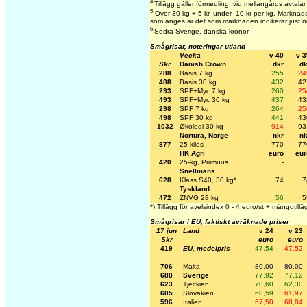
4
Tillägg gäller förmedling, vid mellangårds avtalar
5
Över 30 kg + 5 kr, under -10 kr per kg. Marknaden
som anges är det som marknaden indikerar just n
6
Södra Sverige, danska kronor
Smågrisar, noteringar utland
Vecka
v 40
v 3
Skr
Danish Crown
dkr
dk
288
Basis 7 kg
255
24
488
Basis 30 kg
432
42
293
SPF+Myc 7 kg
260
25
493
SPF+Myc 30 kg
437
43
298
SPF 7 kg
264
25
498
SPF 30 kg
441
43
1032
Økologi 30 kg
914
93
Nortura, Norge
nkr
nk
877
25-kilos
770
77
HK Agri
euro
eur
420
25-kg, Priimuus
-
Snellmans
628
Klass S40, 30 kg*
74
7
Tyskland
472
ZNVG 28 kg
56
5
*) Tillägg för avelsindex 0 - 4 euro/st + mängdtillä
Smågrisar i EU, faktiskt avräknade priser
17 jun
Land
v 24
v 23
Skr
euro
euro
419
EU, medelpris
47,54
47,52
-
706
Malta
80,00
80,00
688
Sverige
77,92
77,12
623
Tjeckien
70,60
62,30
605
Slovakien
68,59
61,97
596
Italien
67,50
68,84