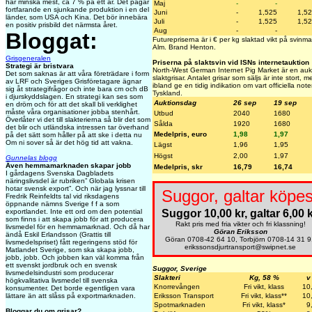
har minska mest, ca 7 % på ett år. Det pågår
Maj
-
-
fortfarande en sjunkande produktion i en del
Juni
-
1,525
1,5
länder, som USA och Kina. Det bör innebära
Juli
-
1,525
1,5
en positiv prisbild det närmsta året.
Aug
-
-
Bloggat:
Futurepriserna är i € per kg slaktad vikt på svin
Alm. Brand Henton.
Grisgeneralen
Priserna på slaktsvin vid ISNs internetauktion
Strategi är bristvara
North-West German Internet Pig Market är en aukti
Det som saknas är att våra företrädare i form
slaktgrisar. Antalet grisar som säljs är inte stort,
av LRF och Sveriges Grisföretagare ägnar
ibland ge en tidig indikation om vart officiella not
sig åt strategifrågor och inte bara cm och dB
Tyskland.
i djurskyddslagen. En strategi kan ses som
Auktionsdag
26 sep
19 sep
en dröm och för att det skall bli verklighet
måste våra organisationer jobba stenhårt.
Utbud
2040
1680
Överlåter vi det till slakterierna så blir det som
Sålda
1920
1680
det blir och utländska intressen tar överhand
Medelpris, euro
1,98
1,97
på det sätt som håller på att ske i detta nu
Om ni sover så är det hög tid att vakna.
Lägst
1,96
1,95
Högst
2,00
1,97
Gunnelas blogg
Även hemmamarknaden skapar jobb
Medelpris, skr
16,79
16,74
I gårdagens Svenska Dagbladets
näringslivsdel är rubriken” Globala krisen
hotar svensk export”. Och när jag lyssnar till
Suggor, galtar köpes
Fredrik Reinfeldts tal vid riksdagens
öppnande nämns Sverige f f a som
exportlandet. Inte ett ord om den potential
Suggor 10,00 kr, galtar 6,00 k
som finns i att skapa jobb för att producera
Rakt pris med fria vikter och fri klassning!
livsmedel för en hemmamarknad. Och då har
Göran Eriksson
ändå Eskil Erlandsson (Grattis till
Göran 0708-42 64 10, Torbjörn 0708-14 31 9
livsmedelspriset) fått regeringens stöd för
erikssonsdjurtransport@swipnet.se
Matlandet Sverige, som ska skapa jobb,
jobb, jobb. Och jobben kan väl komma från
ett svenskt jordbruk och en svensk
Suggor, Sverige
livsmedelsindustri som producerar
Slakteri
Kg, 58 %
v
högkvalitativa livsmedel till svenska
Knorrevången
Fri vikt, klass
10
konsumenter. Det borde egentligen vara
lättare än att slåss på exportmarknaden.
Eriksson Transport
Fri vikt, klass**
10
Spotmarknaden
Fri vikt, klass*
9
Bloggar du om grisar?