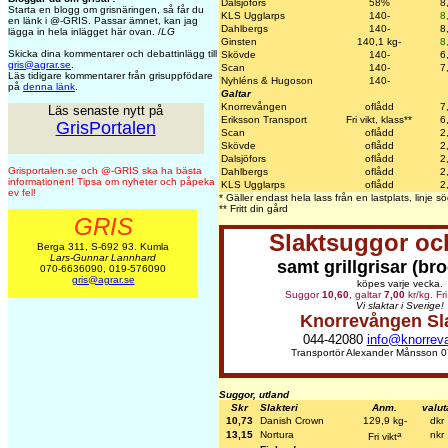
Dalsjöfors
58%
8
Starta en blogg om grisnäringen, så får du
KLS Ugglarps
140-
8
en länk i @-GRIS. Passar ämnet, kan jag
Dahlbergs
140-
8
lägga in hela inlägget här ovan. /
LG
Ginsten
140,1 kg-
8
Skicka dina kommentarer och debattinlägg till
Skövde
140-
6
gris@agrar.se
.
Scan
140-
7
Läs tidigare kommentarer från grisuppfödare
Nyhléns & Hugoson
140-
på
denna länk
.
Galtar
Knorrevången
oflådd
7
Läs senaste nytt på
Eriksson Transport
Fri vikt, klass**
6
GrisPortalen
Scan
oflådd
2
Skövde
oflådd
2
Dalsjöfors
oflådd
2
Grisportalen.se och @-GRIS ska ha bästa
Dahlbergs
oflådd
2
informationen! Tipsa om nyheter och påpeka
KLS Ugglarps
oflådd
2
ev fel!
* Gäller endast hela lass från en lastplats, linje
** Fritt din gård
GRIS
Slaktsuggor och
Berga 311, S-692 93. Kumla
Lars-Gunnar Lannhard
samt grillgrisar (br
070-6636090, 019-576090
gris@agrar.se
köpes varje vecka.
Suggor
10,60
, galtar
7,00
kr/kg. Fri
Vi slaktar i Sverige!
Knorrevången Sl
044-42080
info@knorrev
Transportör Alexander Månsson 0
Suggor, utland
Skr
Slakteri
Anm.
valut
10,73
Danish Crown
129,9 kg-
dkr
a
13,15
Nortura
nkr
Fri vikt