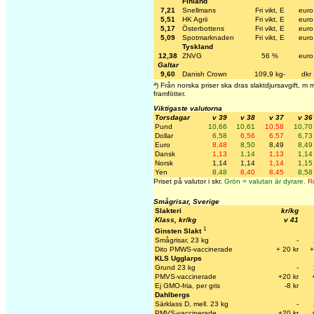
Finland
7,21
Snellmans
Fri vikt, E
euro
5,51
HK Agrii
Fri vikt, E
euro
5,17
Österbottens
Fri vikt, E
euro
5,09
Spotmarknaden
Fri vikt, E
euro
Tyskland
12,38
ZNVG
56 %
euro
Galtar
9,60
Danish Crown
109,9 kg-
dkr
a
) Från norska priser ska dras slaktdjursavgift, 
framfötter.
Viktigaste valutorna
Torsdagar
v 39
v 38
v 37
v 36
Pund
10,66
10,61
10,58
10,70
Dollar
6,58
6,56
6,57
6,73
Euro
8,48
8,50
8,49
8,49
Dansk
1,13
1,14
1,13
1,14
Norsk
1,14
1,14
1,14
1,15
Yen
8,48
8,40
8,45
8,58
Priset på valutor i skr.
Grön = valutan är dyrare.
Rö
Smågrisar, Sverige
Slakteri
kr/kg
Klass, kr/kg
v 41
1
Ginsten Slakt
Smågrisar, 23 kg
-
Dito PMWS-vaccinerade
+ 20 kr
+
KLS Ugglarps
Grund 23 kg
-
PMVS-vaccinerade
+20 kr
Ej GMO-fria, per gris
-8 kr
Dahlbergs
Särklass D, mell. 23 kg
-
PMVS-vaccinerade
+20 kr