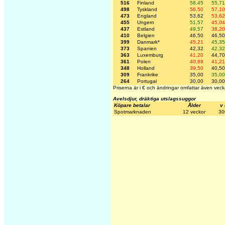
516
Finland
58,45
55,71
498
Tyskland
56,50
57,10
473
England
53,62
53,62
455
Ungern
51,57
45,04
437
Estland
49,57
38,20
410
Belgien
46,50
46,50
399
Danmark*
45,21
45,35
373
Spanien
42,32
42,32
363
Luxemburg
41,20
44,70
361
Polen
40,89
41,21
348
Holland
39,50
40,50
309
Frankrike
35,00
35,00
264
Portugal
30,00
30,00
Priserna är i € och ändringar omfattar även veck
Avelsdjur, dräktiga utslagssuggor
Köpare betalar
Ålder
v
Spotmarknaden
12 veckor
30