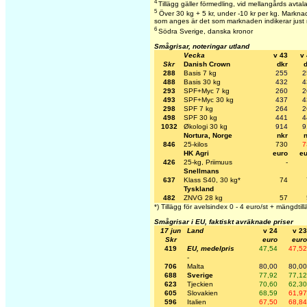
4
Tillägg gäller förmedling, vid mellangårds avtal
5
Över 30 kg + 5 kr, under -10 kr per kg. Marknade
som anges är det som marknaden indikerar just 
6
Södra Sverige, danska kronor
Smågrisar, noteringar utland
Vecka
v 43
v
Skr
Danish Crown
dkr
288
Basis 7 kg
255
2
488
Basis 30 kg
432
4
293
SPF+Myc 7 kg
260
2
493
SPF+Myc 30 kg
437
4
298
SPF 7 kg
264
2
498
SPF 30 kg
441
4
1032
Økologi 30 kg
914
9
Nortura, Norge
nkr
846
25-kilos
730
7
HK Agri
euro
eu
426
25-kg, Priimuus
-
Snellmans
637
Klass S40, 30 kg*
74
Tyskland
482
ZNVG 28 kg
57
*) Tillägg för avelsindex 0 - 4 euro/st + mängdtill
Smågrisar i EU, faktiskt avräknade priser
17 jun
Land
v 24
v 23
Skr
euro
euro
419
EU, medelpris
47,54
47,52
-
706
Malta
80,00
80,00
688
Sverige
77,92
77,12
623
Tjeckien
70,60
62,30
605
Slovakien
68,59
61,97
596
Italien
67,50
68,84