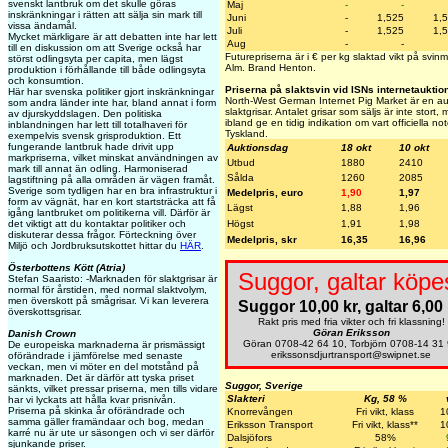
svenskt lantbruk om det skulle göras
Maj
-
-
inskränkningar i rätten att sälja sin mark till
Juni
-
1,525
1,
vissa ändamål.
Juli
-
1,525
1,
Mycket märkligare är att debatten inte har lett
Aug
-
-
till en diskussion om att Sverige också har
Futurepriserna är i € per kg slaktad vikt på svi
störst odlingsyta per capita, men lägst
Alm. Brand Henton.
produktion i förhållande till både odlingsyta
och konsumtion.
Priserna på slaktsvin vid ISNs internetauktio
Här har svenska politiker gjort inskränkningar
North-West German Internet Pig Market är en auk
som andra länder inte har, bland annat i form
slaktgrisar. Antalet grisar som säljs är inte stort
av djurskyddslagen. Den politiska
ibland ge en tidig indikation om vart officiella no
inblandningen har lett till totalhaveri för
Tyskland.
exempelvis svensk grisproduktion. Ett
fungerande lantbruk hade drivit upp
Auktionsdag
18 okt
10 okt
markpriserna, vilket minskat användningen av
Utbud
1880
2410
mark till annat än odling. Harmoniserad
Sålda
1260
2085
lagstiftning på alla områden är vägen framåt.
Sverige som tydligen har en bra infrastruktur i
Medelpris, euro
1,90
1,97
form av vägnät, har en kort startsträcka att få
Lägst
1,88
1,96
igång lantbruket om politikerna vill. Därför är
det viktigt att du kontaktar politiker och
Högst
1,91
1,98
diskuterar dessa frågor. Förteckning över
Medelpris, skr
16,35
16,96
Miljö och Jordbruksutskottet hittar du
HÄR
.
Österbottens Kött (Atria)
Suggor, galtar köpe
Stefan Saaristo: -Marknaden för slaktgrisar är
normal för årstiden, med normal slaktvolym,
men överskott på smågrisar. Vi kan leverera
Suggor 10,00 kr, galtar 6,00 
överskottsgrisar.
Rakt pris med fria vikter och fri klassning!
Göran Eriksson
Danish Crown
Göran 0708-42 64 10, Torbjörn 0708-14 31
De europeiska marknaderna är prismässigt
erikssonsdjurtransport@swipnet.se
oförändrade i jämförelse med senaste
veckan, men vi möter en del motstånd på
marknaden. Det är därför att tyska priset
Suggor, Sverige
sänkts, vilket pressar priserna, men tills vidare
Slakteri
Kg, 58 %
har vi lyckats att hålla kvar prisnivån.
Priserna på skinka år oförändrade och
Knorrevången
Fri vikt, klass
1
samma gäller framändaar och bog, medan
Eriksson Transport
Fri vikt, klass**
1
karré nu är ute ur säsongen och vi ser därför
Dalsjöfors
58%
sjunkande priser.