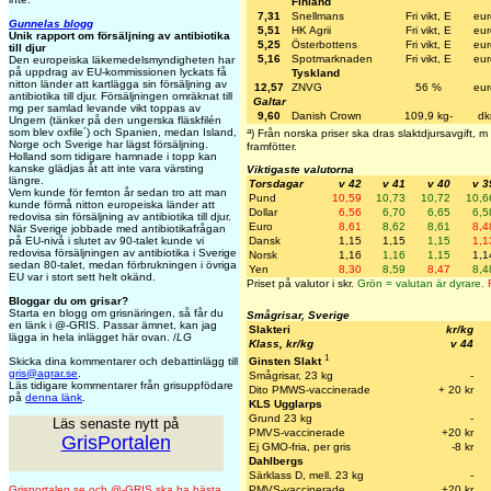
Finland
7,31
Snellmans
Fri vikt, E
eur
Gunnelas blogg
5,51
HK Agrii
Fri vikt, E
eur
Unik rapport om försäljning av antibiotika
5,25
Österbottens
Fri vikt, E
eur
till djur
5,16
Spotmarknaden
Fri vikt, E
eur
Den europeiska läkemedelsmyndigheten har
på uppdrag av EU-kommissionen lyckats få
Tyskland
nitton länder att kartlägga sin försäljning av
12,57
ZNVG
56 %
eur
antibiotika till djur. Försäljningen omräknat till
Galtar
mg per samlad levande vikt toppas av
9,60
Danish Crown
109,9 kg-
dk
Ungern (tänker på den ungerska fläskfilén
a
som blev oxfile´) och Spanien, medan Island,
) Från norska priser ska dras slaktdjursavgift,
Norge och Sverige har lägst försäljning.
framfötter.
Holland som tidigare hamnade i topp kan
kanske glädjas åt att inte vara värsting
Viktigaste valutorna
längre.
Torsdagar
v 42
v 41
v 40
v 3
Vem kunde för femton år sedan tro att man
Pund
10,59
10,73
10,72
10,6
kunde förmå nitton europeiska länder att
Dollar
6,56
6,70
6,65
6,5
redovisa sin försäljning av antibiotika till djur.
Euro
8,61
8,62
8,61
8,4
När Sverige jobbade med antibiotikafrågan
Dansk
1,15
1,15
1,15
1,1
på EU-nivå i slutet av 90-talet kunde vi
redovisa försäljningen av antibiotika i Sverige
Norsk
1,16
1,16
1,15
1,1
sedan 80-talet, medan förbrukningen i övriga
Yen
8,30
8,59
8,47
8,4
EU var i stort sett helt okänd.
Priset på valutor i skr.
Grön = valutan är dyrare.
Bloggar du om grisar?
Starta en blogg om grisnäringen, så får du
Smågrisar, Sverige
en länk i @-GRIS. Passar ämnet, kan jag
Slakteri
kr/kg
lägga in hela inlägget här ovan. /
LG
Klass, kr/kg
v 44
1
Ginsten Slakt
Skicka dina kommentarer och debattinlägg till
gris@agrar.se
.
Smågrisar, 23 kg
-
Läs tidigare kommentarer från grisuppfödare
Dito PMWS-vaccinerade
+ 20 kr
på
denna länk
.
KLS Ugglarps
Grund 23 kg
-
Läs senaste nytt på
PMVS-vaccinerade
+20 kr
GrisPortalen
Ej GMO-fria, per gris
-8 kr
Dahlbergs
Särklass D, mell. 23 kg
-
PMVS-vaccinerade
+20 kr
Grisportalen.se och @-GRIS ska ha bästa