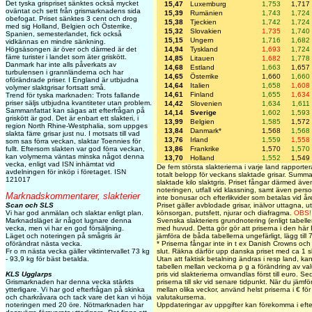
Det tyska grispriset sänktes också mycket
15,47
Luxemburg
1,753
1,717
oväntat och sett från grismarknadens sida
15,39
Rumänien
1,743
1,724
obefogat. Priset sänktes 3 cent och drog
15,38
Tjeckien
1,742
1,724
med sig Holland, Belgien och Österrike.
15,32
Slovakien
1,735
1,740
Spanien, semesterlandet, fick också
15,15
Ungern
1,716
1,682
vidkännas en mindre sänkning.
Högsäsongen är över och därmed är det
14,94
Tyskland
1,693
1,724
färre turister i landet som äter griskött.
14,85
Litauen
1,682
1,778
Danmark har inte alls påverkats av
14,68
Estland
1,663
1,657
turbulensen i grannländerna och har
14,65
Österrike
1,660
1,660
oförändrade priser. I England är utbjudna
14,64
Italien
1,658
1,608
volymer slaktgrisar fortsatt små.
14,61
Finland
1,655
1,634
Trend för tyska marknaden: Trots fallande
priser säljs utbjudna kvantiteter utan problem.
14,42
Slovenien
1,634
1,611
Sammanfattat kan sägas att efterfrågan på
14,14
Sverige
1,602
1,593
griskött är god. Det är enbart ett slakteri, i
13,99
Belgien
1,585
1,572
region North Rhine-Westphalia, som uppges
13,84
Danmark*
1,568
1,568
slakta färre grisar just nu. I motsats till vad
13,76
Irland
1,559
1,558
som sas förra veckan, slaktar Toennies för
fullt. Eftersom slakten var god förra veckan,
13,86
Frankrike
1,570
1,570
kan volymerna väntas minska något denna
13,70
Holland
1,552
1,549
vecka, enligt vad ISN inhämtat vid
De fem största slakterierna i varje land rapporterar
avdelningen för inköp i företaget. ISN
totalt belopp för veckans slaktade grisar. Summ
121017
slaktade kilo slaktgris. Priset fångar därmed även
noteringen, utfall vid klassning, samt även perso
Marknadskommentarer, slakterier
inte bonusar och efterlikvider som betalas vid åre
Scan och SLS
Priset gäller avblodade grisar, inälvor uttagna, u
Vi har god anmälan och slaktar enligt plan.
könsorgan, putsfett, njurar och diafragma.
OBS!
Marknadsläget är något lugnare denna
Svenska slakteriers grundnotering (enligt tabell
vecka, men vi har en god försäljning.
med huvud. Detta gör gör att priserna i den här E
Läget och noteringen på smågris är
jämföra de båda tabellerna ungefärligt, lägg till
oförändrat nästa vecka.
* Priserna fångar inte in t ex Danish Crowns och T
Fr o m nästa vecka gäller viktintervallet 73 kg
slut. Räkna därför upp danska priset med ca 1 sk
- 93,9 kg för bäst betalda.
Utan att faktisk betalning ändras i resp land, kan
tabellen mellan veckorna p g a förändring av va
KLS Ugglarps
pris vid slakterierna omvandlas först till euro. Se
Grismarknaden har denna vecka stärkts
priserna till skr vid senare tidpunkt. När du jämför
ytterligare. Vi har god efterfrågan på skinka
mellan olika veckor, använd helst priserna i € fö
och charkråvara och tack vare det kan vi höja
valutakurserna.
noteringen med 20 öre. Nötmarknaden har
Uppdateringar av uppgifter kan förekomma i eft