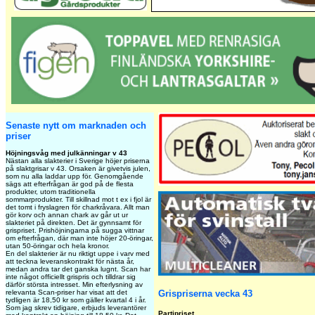
Senaste nytt om marknaden och
priser
Höjningsvåg med julkänningar v 43
Nästan alla slakterier i Sverige höjer priserna
på slaktgrisar v 43. Orsaken är givetvis julen,
som nu alla laddar upp för. Genomgående
sägs att efterfrågan är god på de flesta
produkter, utom traditionella
sommarprodukter. Till skillnad mot t ex i fjol är
det tomt i fryslagren för charkråvara. Allt man
gör korv och annan chark av går ut ur
slakteriet på direkten. Det är gynnsamt för
grispriset. Prishöjningarna på sugga vittnar
om efterfrågan, där man inte höjer 20-öringar,
utan 50-öringar och hela kronor.
En del slakterier är nu riktigt uppe i varv med
att teckna leveranskontrakt för nästa år,
medan andra tar det ganska lugnt. Scan har
inte något officiellt grispris och tilldrar sig
därför största intresset. Min efterlysning av
relevanta Scan-priser har visat att det
Grispriserna vecka 43
tydligen är 18,50 kr som gäller kvartal 4 i år.
Som jag skrev tidigare, erbjuds leverantörer
Partipriset