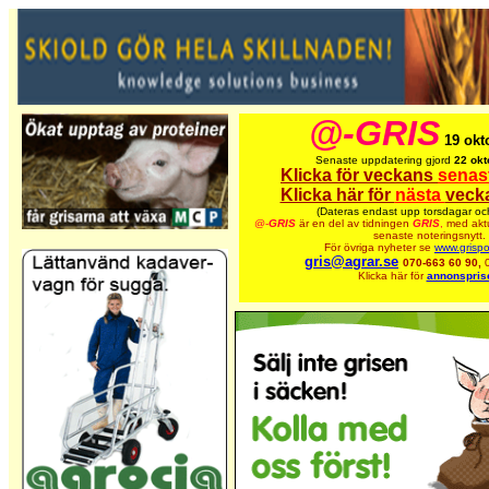
@-GRIS
19 okt
Senaste uppdatering gjord
22 okt
Klicka för veckans
senas
Klicka här för
nästa
veck
(Dateras endast upp torsdagar oc
@-
GRIS
är en del av tidningen
GRIS
,
med aktu
senaste noteringsnytt.
För övriga nyheter se
www.grispo
gris@agrar.se
070-663 60 90,
Klicka här för
annonspris