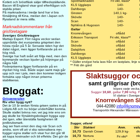
Spotmarknaden
Fri vikt, klass*
Kotlett och bröstfläsk säljer tillfredsställande.
KLS Ugglarps
140-
Bacon till England visar god efterfrågan och
stabila priser.
Dahlbergs
140-
På marknaderna i tredje land har vi bra
Ginsten
140,1 kg-
försäljning till Kina, medan det i Japan och
Skövde
140-
Ryssland är mera stilla.
Scan
140-
Nyhléns & Hugoson
140-
Marknadskommentarer från
Galtar
grisföretagare
Knorrevången
oflådd
Sveriges Grisföretagare
Eriksson Transport
Fri vikt, klass**
Mattias Espert: Förr några veckor sedan
Scan
oflådd
uppnådde det europeiska grispriset den
Skövde
oflådd
hösta nivån på 5 år. Senaste tiden har det
dalat något, men ligger fortfarande på en
Dalsjöfors
oflådd
hög nivå.
Dahlbergs
oflådd
Sverige har haft svårt att följa med, men den
KLS Ugglarps
oflådd
kommande veckan bjuder på höjningar på
* Gäller endast hela lass från en lastplats, linj
några håll.
** Fritt din gård
Foderpriserna ligger fortfarande på en
mycket hög nivå. Både sojan samt majs går
upp och ner i pris, men den kommer troligen
Slaktsuggor oc
fortsätta upp något innan priserna
stabiliseras.
samt grillgrisar (br
Bloggat:
köpes varje vecka
Suggor
10,60
, galtar
7,00
kr/kg. F
Vi slaktar i Sverige
Grisgeneralen
Knorrevången S
Riv eller bygg nytt?
Det är 10 år sedan första grisen sattes in på
044-42080
info@knorre
Lidgris AB och nu börjar underhållet komma.
Transportör Alexander Månsson
Skulle stallet brinna ner, vet jag inte ens om
jag skulle be försäkringsbolaget bygga upp
det igen, eller återställa fastigheten till
jordbruksmark.
Suggor, utland
Jag ser fram emot den dag när Scan och
Skr
Slakteri
Anm.
valu
andra, som vill att vi ska rationalisera mer,
10,73
Danish Crown
129,9 kg-
dk
bygger egna stallar och visar hur det går till
a
16,73
Nortura
nk
att kapa kostnader och bli effektiv. Det gör de
Fri vikt
inte.