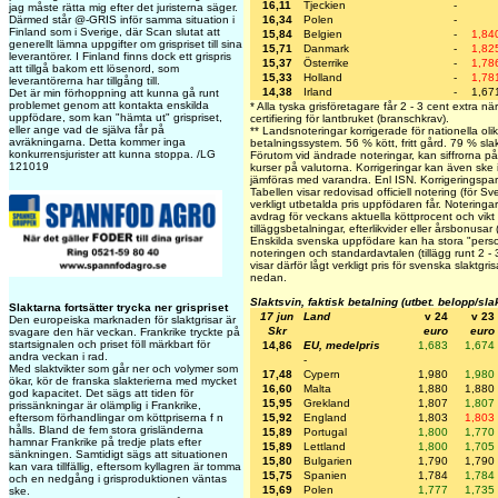
16,11
Tjeckien
-
jag måste rätta mig efter det juristerna säger.
Därmed står @-GRIS inför samma situation i
16,34
Polen
-
Finland som i Sverige, där Scan slutat att
15,84
Belgien
-
1,84
generellt lämna uppgifter om grispriset till sina
15,71
Danmark
-
1,82
leverantörer. I Finland finns dock ett grispris
15,37
Österrike
-
1,78
att tillgå bakom ett lösenord, som
15,33
Holland
-
1,78
leverantörerna har tillgång till.
14,38
Irland
-
1,67
Det är min förhoppning att kunna gå runt
problemet genom att kontakta enskilda
* Alla tyska grisföretagare får 2 - 3 cent extra n
uppfödare, som kan "hämta ut" grispriset,
certifiering för lantbruket (branschkrav).
eller ange vad de själva får på
** Landsnoteringar korrigerade för nationella oli
avräkningarna. Detta kommer inga
betalningssystem. 56 % kött, fritt gård. 79 % sla
konkurrensjurister att kunna stoppa. /LG
Förutom vid ändrade noteringar, kan siffrorna p
121019
kurser på valutorna. Korrigeringar kan även ske
jämföras med varandra. Enl ISN. Korrigeringsp
Tabellen visar redovisad officiell notering (för S
verkligt utbetalda pris uppfödaren får. Noteringarn
avdrag för veckans aktuella köttprocent och vikt o
tilläggsbetalningar, efterlikvider eller årsbonusa
Enskilda svenska uppfödare kan ha stora "person
noteringen och standardavtalen (tillägg runt 2 -
visar därför lågt verkligt pris för svenska slaktgr
nedan.
Slaktsvin, faktisk betalning (utbet. belopp/sla
Slaktarna fortsätter trycka ner grispriset
17 jun
Land
v 24
v 23
Den europeiska marknaden för slaktgrisar är
Skr
euro
euro
svagare den här veckan. Frankrike tryckte på
startsignalen och priset föll märkbart för
14,86
EU, medelpris
1,683
1,674
andra veckan i rad.
-
Med slaktvikter som går ner och volymer som
17,48
Cypern
1,980
1,980
ökar, kör de franska slakterierna med mycket
16,60
Malta
1,880
1,880
god kapacitet. Det sägs att tiden för
15,95
Grekland
1,807
1,807
prissänkningar är olämplig i Frankrike,
eftersom förhandlingar om köttpriserna f n
15,92
England
1,803
1,803
hålls. Bland de fem stora grisländerna
15,89
Portugal
1,800
1,770
hamnar Frankrike på tredje plats efter
15,89
Lettland
1,800
1,705
sänkningen. Samtidigt sägs att situationen
15,80
Bulgarien
1,790
1,790
kan vara tillfällig, eftersom kyllagren är tomma
15,75
Spanien
1,784
1,784
och en nedgång i grisproduktionen väntas
15,69
Polen
1,777
1,735
ske.