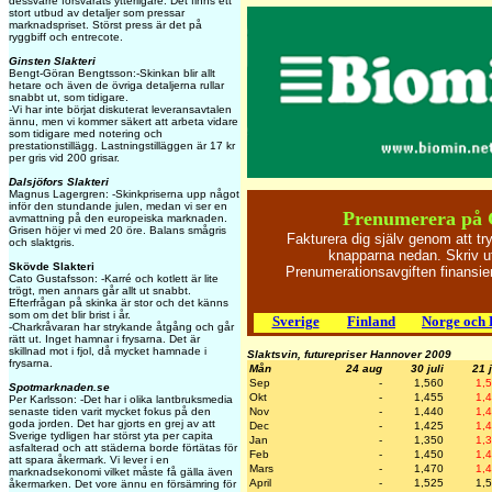
dessvärre försvarats ytterligare. Det finns ett
stort utbud av detaljer som pressar
marknadspriset. Störst press är det på
ryggbiff och entrecote.
Ginsten Slakteri
Bengt-Göran Bengtsson:-Skinkan blir allt
hetare och även de övriga detaljerna rullar
snabbt ut, som tidigare.
-Vi har inte börjat diskuterat leveransavtalen
ännu, men vi kommer säkert att arbeta vidare
som tidigare med notering och
prestationstillägg. Lastningstilläggen är 17 kr
per gris vid 200 grisar.
Dalsjöfors Slakteri
Magnus Lagergren: -Skinkpriserna upp något
inför den stundande julen, medan vi ser en
Prenumerera på 
avmattning på den europeiska marknaden.
Grisen höjer vi med 20 öre. Balans smågris
Fakturera dig själv genom att t
och slaktgris.
knapparna nedan. Skriv ut
Skövde Slakteri
Prenumerationsavgiften finansi
Cato Gustafsson: -Karré och kotlett är lite
trögt, men annars går allt ut snabbt.
Efterfrågan på skinka är stor och det känns
som om det blir brist i år.
Sverige
Finland
Norge och
-Charkråvaran har strykande åtgång och går
rätt ut. Inget hamnar i frysarna. Det är
skillnad mot i fjol, då mycket hamnade i
Slaktsvin, futurepriser Hannover 2009
frysarna.
Mån
24 aug
30 juli
21 j
Sep
-
1,560
1,
Spotmarknaden.se
Okt
-
1,455
1,
Per Karlsson: -Det har i olika lantbruksmedia
senaste tiden varit mycket fokus på den
Nov
-
1,440
1,
goda jorden. Det har gjorts en grej av att
Dec
-
1,425
1,
Sverige tydligen har störst yta per capita
Jan
-
1,350
1,
asfalterad och att städerna borde förtätas för
Feb
-
1,450
1,
att spara åkermark. Vi lever i en
Mars
-
1,470
1,
marknadsekonomi vilket måste få gälla även
April
-
1,525
1,
åkermarken. Det vore ännu en försämring för