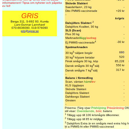
informationen! Tipsa om nyheter och påpeka
Skövde Slakteri
ev fel!
SwedeHam+, 23 kg
-
Dito PMWS-vaccinerade
+20 k
r
GRIS
-
kr/gris
Berga 311, S-692 93. Kumla
2
Dalsjöfors Slakteri
Lars-Gunnar Lannhard
Dalsjöfors Kvalitet, 30 kg
-
070-6636090, 019-576090
SLS (Scan)
gris@agrar.se
Plus 30 kg
-
Marknads
tillägg
/avdrag
-
4
-30 kr
Ej PMWS-vaccinerade
Spotmarknaden
5,
680
30 kg
säljare begär
5,
520
30 kg
köpare betalar
Finsk smågris 30 kg, köp
85,22€
6
550 kr
Dansk smågris 30 kg
sälj
6
317 kr
Dansk smågris 7 kg
sälj
-
Balans i förmedling
Scan, väntan
hämt
/
lev
-
KLS Ugglarps
-
Skövde Slakteri
-
Dalsjöfors Slakteri
-
Dahlbergs Slakteri
-
Ginsten
-
-
Priserna: Färg visar
Prishöjning
Prissänkning
Ofö
stil visar:
Överstående
,
brist,
balans
1
Tillägg upp till 106 kr/smågris tillkommer.
2
Tillägg upp till 85 kr möjliga
3
Dalsjöfors Extra är en smågris med extra hög h
bl a PMWS-fri eller PMWS-vaccinerad