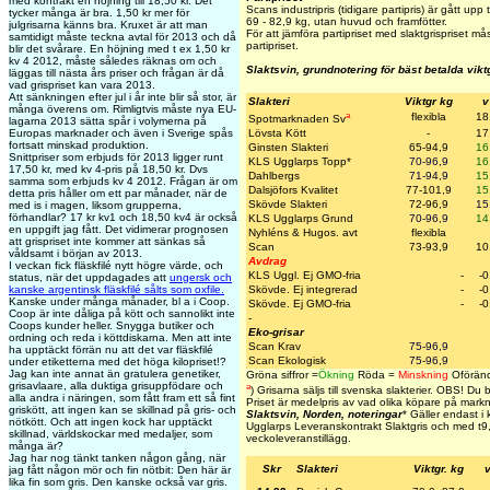
med kontrakt en höjning till 18,50 kr. Det
Scans industripris (tidigare partipris) är gått upp t
tycker många är bra. 1,50 kr mer för
69 - 82,9 kg, utan huvud och framfötter.
julgrisarna känns bra. Kruxet är att man
För att jämföra partipriset med slaktgrispriset m
samtidigt måste teckna avtal för 2013 och då
partipriset.
blir det svårare. En höjning med t ex 1,50 kr
kv 4 2012, måste således räknas om och
Slaktsvin, grundnotering för bäst betalda vik
läggas till nästa års priser och frågan är då
vad grispriset kan vara 2013.
Att sänkningen efter jul i år inte blir så stor, är
Slakteri
Viktgr kg
v
många överens om. Rimligtvis måste nya EU-
a
flexibla
18
Spotmarknaden Sv
lagarna 2013 sätta spår i volymerna på
Europas marknader och även i Sverige spås
Lövsta Kött
-
17
fortsatt minskad produktion.
Ginsten Slakteri
65-94,9
16
Snittpriser som erbjuds för 2013 ligger runt
KLS Ugglarps Topp
*
70-96,9
16
17,50 kr, med kv 4-pris på 18,50 kr. Dvs
Dahlbergs
71-94,9
15
samma som erbjuds kv 4 2012. Frågan är om
Dalsjöfors Kvalitet
77-101,9
15
detta pris håller om ett par månader, när de
Skövde Slakteri
72-96,9
15
med is i magen, liksom grupperna,
förhandlar? 17 kr kv1 och 18,50 kv4 är också
KLS Ugglarps Grund
70-96,9
14
en uppgift jag fått. Det vidimerar prognosen
Nyhléns & Hugos. avt
flexibla
att grispriset inte kommer att sänkas så
Scan
73-93,9
10
våldsamt i början av 2013.
Avdrag
I veckan fick fläskfilé nytt högre värde, och
KLS Uggl. Ej GMO-fria
-
-0
status, när det uppdagades att
ungersk och
kanske argentinsk fläskfilé sålts som oxfile.
Skövde. Ej integrerad
-
-0
Kanske under många månader, bl a i Coop.
Skövde. Ej GMO-fria
-
-0
Coop är inte dåliga på kött och sannolikt inte
-
Coops kunder heller. Snygga butiker och
Eko-grisar
ordning och reda i köttdiskarna. Men att inte
Scan Krav
75-96,9
ha upptäckt förrän nu att det var fläskfilé
Scan Ekologisk
75-96,9
under etiketterna med det höga kilopriset!?
Jag kan inte annat än gratulera genetiker,
Gröna siffror =
Ökning
Röda =
Minskning
Oföränd
grisavlaare, alla duktiga grisuppfödare och
a
)
Grisarna säljs till svenska slakterier.
OBS! Du bet
alla andra i näringen, som fått fram ett så fint
Priset är medelpris av vad olika köpare på markna
griskött, att ingen kan se skillnad på gris- och
Slaktsvin, Norden, noteringar
* Gäller endast 
nötkött. Och att ingen kock har upptäckt
Ugglarps Leveranskontrakt Slaktgris och med t
9
skillnad, världskockar med medaljer, som
veckoleveranstillägg.
många är?
Jag har nog tänkt tanken någon gång, när
Skr
Slakteri
Viktgr. kg
v
jag fått någon mör och fin nötbit: Den här är
lika fin som gris. Den kanske också var gris.