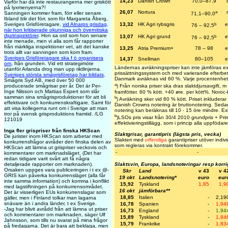
14,23
Danish Crown
70,0–87,9
Varför har då inte restaurangerna mer griskött
på lyxmenyerna?!
a
26,07
Nortura
Sanningen kommer fram, förr eller senare.
71,1–90,0
Ibland blir det förr, som för Margareta Åberg,
b
Sveriges Grisföretagare,
vid Alnarps grisdag,
13,32
HK Agri rybsgris
e
76 – 92,5
när hon kritiserade okunniga och övernitiska
djurinspektörer
. Hon sa ord som hon senare
b
13,07
HK Agri grund
e
76 – 92,5
inte menade, men vi alla som får rapporter
från märkliga inspektioner vet, att det kanske
13,25
Atria Premium+
78 – 98
e
trots allt var sanningen som kom fram.
Sveriges Grisföretagare ska f ö organisera
14,37
Snellman
80–105
e
om
, från grunden. Vid ett strategimöte
Ländernas avräkningspriser kan inte jämföras e
utanför Arlanda drog man upp riktlinjerna.
prissättningssystem och med varierande efterbeta
Sveriges största smågrisföretag har bildats,
Danmark avräknas vid 60 %. Varje procentenhet
Smågris Syd AB, med över 50 000
a
producerade smågrisar per år. Det är Per-
) Från norska priser ska dras slaktdjursavgift,
Inge Nilsson och Mattias Espert som slår
framfötter. 60 % kött. +40 øre. per kött%. Noroc
samman sina smågrisproduktioner för att bli
b
) Avräkning sker vid 60 % kött. Priset inkluderar i
effektivare och konkurrenskraftigare. Samt för
Danish Crowns notering är bruttonotering. Sedan
att visa kollegerna runt om i Sverige att man
notering kan beräknas till 10 - 15 öre mindre. Exkl
tror på svensk grisproduktions framtid. /LG
b
)LSOs pris visar från 30/4 2010 grundpris + Prim
121019
effektivieringstillägg, som i princip alla uppfödare
Inga fler grispriser från finska HKScan
Slaktgrisar, garantipris (lägsta pris, vecka)
De jurister inom HKScan som arbetar med
Slakteri med
offentliga
garantipriser utöver indivi
konkurrensfrågor avråder den finska delen av
som regleras via kontrakt förekommer.
HKScan att lämna ut grispriser veckovis och
-
-
kommentarer om marknadsläget. (Det har
redan tidigare varit svårt att få några
detaljerade rapporter om marknaden).
Slaktsvin, Europa, landsnoteringar resp korr
Orsaken uppges vara publiceringen i t ex @-
Skr
Land
v 43
v 4
GRIS kan påverka konkurrensläget (alla får
19 okt
Landsnotering*
euro
eur
inte samma information) och komma i konflikt
15,92
Tyskland
1,85
1,9
med lagstiftningen på konkurrensområdet.
16 okt
jämförbara**
Det är visserligen EUs konkurrenslagar som
18,85
Italien
-
2,19
gäller, men i Finland tolkar man lagarna
snävare än i andra länder, t ex Sverige.
16,78
Spanien
-
1,94
-Jag har blivit avrådd från att lämna ut priser
16,73
England
-
1,94
och kommentarer om marknaden, säger Ulf
15,89
Tyskland
-
1,84
Jahnsson, som tills nu svarat på mina frågor
15,79
Frankrike
-
1,83
på fredagarna. Det är bara att beklaga, men