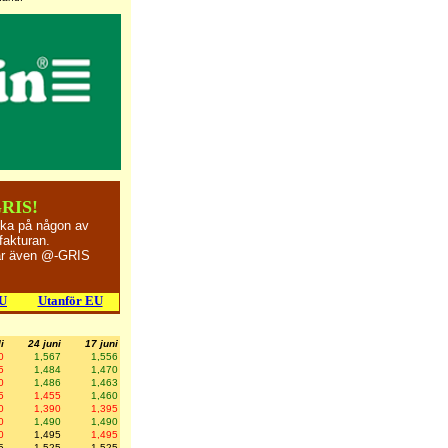
GRIS!
cka på någon av
fakturan.
rar även @-GRIS
EU
Utanför EU
i
24 juni
17 juni
0
1,567
1,556
5
1,484
1,470
0
1,486
1,463
5
1,455
1,460
0
1,390
1,395
0
1,490
1,490
0
1,495
1,495
5
1,525
1,525