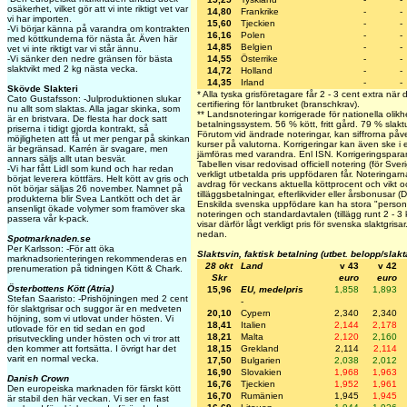
osäkerhet, vilket gör att vi inte riktigt vet var
14,80
Frankrike
-
-
vi har importen.
15,60
Tjeckien
-
-
-Vi börjar känna på varandra om kontrakten
16,16
Polen
-
-
med köttkunderna för nästa år. Även här
14,85
Belgien
-
-
vet vi inte riktigt var vi står ännu.
-Vi sänker den nedre gränsen för bästa
14,55
Österrike
-
-
slaktvikt med 2 kg nästa vecka.
14,72
Holland
-
-
14,35
Irland
-
-
Skövde Slakteri
* Alla tyska grisföretagare får 2 - 3 cent extra när
Cato Gustafsson: -Julproduktionen slukar
certifiering för lantbruket (branschkrav).
nu allt som slaktas. Alla jagar skinka, som
** Landsnoteringar korrigerade för nationella olikh
är en bristvara. De flesta har dock satt
betalningssystem. 56 % kött, fritt gård. 79 % slakt
priserna i tidigt gjorda kontrakt, så
Förutom vid ändrade noteringar, kan siffrorna påv
möjligheten att få ut mer pengar på skinkan
kurser på valutorna. Korrigeringar kan även ske i
är begränsad. Karrén är svagare, men
jämföras med varandra. Enl ISN. Korrigeringspa
annars säljs allt utan besvär.
Tabellen visar redovisad officiell notering (för Sve
-Vi har fått Lidl som kund och har redan
verkligt utbetalda pris uppfödaren får. Noteringarna 
börjat leverera köttfärs. Helt kött av gris och
avdrag för veckans aktuella köttprocent och vikt oc
nöt börjar säljas 26 november. Namnet på
tilläggsbetalningar, efterlikvider eller årsbonusar 
produkterna blir Svea Lantkött och det är
Enskilda svenska uppfödare kan ha stora "personli
ansenligt ökade volymer som framöver ska
noteringen och standardavtalen (tillägg runt 2 - 3
passera vår k-pack.
visar därför lågt verkligt pris för svenska slaktgris
nedan.
Spotmarknaden.se
Per Karlsson: -För att öka
Slaktsvin, faktisk betalning (utbet. belopp/slak
marknadsorienteringen rekommenderas en
28 okt
Land
v 43
v 42
prenumeration på tidningen Kött & Chark.
Skr
euro
euro
Österbottens Kött (Atria)
15,96
EU, medelpris
1,858
1,893
Stefan Saaristo: -Prishöjningen med 2 cent
-
för slaktgrisar och suggor är en medveten
20,10
Cypern
2,340
2,340
höjning, som vi utlovat under hösten. Vi
18,41
Italien
2,144
2,178
utlovade för en tid sedan en god
18,21
Malta
2,120
2,160
prisutveckling under hösten och vi tror att
den kommer att fortsätta. I övrigt har det
18,15
Grekland
2,114
2,114
varit en normal vecka.
17,50
Bulgarien
2,038
2,012
16,90
Slovakien
1,968
1,963
Danish Crown
16,76
Tjeckien
1,952
1,961
Den europeiska marknaden för färskt kött
16,70
Rumänien
1,945
1,945
är stabil den här veckan. Vi ser en fast