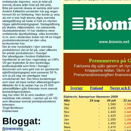
omfattande importen, som är brist på
svensk råvara (eller brist på rätt pris).
Brist på svensk råvara är samma skäl som
Anders Källström använder när jag ringer
honom för en förklaring. Han borde ju veta
att om vi inte haft denna digra svenska
särlagstiftning så hade vi haft en mycket
högre självförsörjningsgrad. Särlagstiftning
på skatter, miljöområdet, om salmonella,
växtskyddsmedel. Vi har världens mest
omfattande djurskyddslag, olika kontroller,
m m, som i slutändan kokar ner till en högre
produktionskostnad än den våra
konkurrenter har.
Det är inte nyckeltalen i den svenska
produktionen det är fel på, utan villkoren
för primär produktionen i Sverige!
Det allvarligaste i Anders Källströms
Prenumerera på 
handlande är att han i egenskap av LRFs
VD ger legitimitet åt den bedrövliga
Fakturera dig själv genom att try
jordbrukspolitik som förts i Sverige i
decennier och som gett oss en sjunkande
knapparna nedan. Skriv ut 
självförsörjningsgrad som passerat 50 %
Prenumerationsavgiften finansie
och är på väg ner ytterligare med
oroväckande fart. Det finns beräkningar
som visar att bara sedan alliansregeringen
tillträdde för 6 år sedan har ca 25 000
Sverige
Finland
Norge och 
arbetstillfällen gått förlorade inom svensk
livsmedelsproduktion.
Jag har efter 30 år som medlem i LRF
Slaktsvin, futurepriser Hannover 2009
meddelat mitt utträde, i väntan på en VD
Mån
24 aug
30 juli
21 jul
som tillvaratar svensk primärproduktions
Sep
-
1,560
1,56
intressen.
Torgil Bertilsson
Okt
-
1,455
1,45
Kristianstad
Nov
-
1,440
1,44
Dec
-
1,425
1,42
Bloggat:
Jan
-
1,350
1,35
Feb
-
1,450
1,45
Mars
-
1,470
1,47
Grisgeneralen
April
-
1,525
1,52