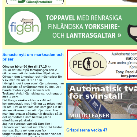
Senaste nytt om marknaden och
priser
Ginsten höjer 50 öre till 17,15 kr
-Nu är det snurr på försäljningen och vi
räknar med att det fortsätter till jul, säger
Ginsten den är veckan och höjer priset för
v 47 med 50 öre till 17,15 kr.
I övrigt är det ingen som höjer priserna, mer
än Skövde på smågrisar med 50 öre. Det
händer heller inget i Danmark och
Tyskland. Atria höjer slaktgrisar och suggor
med 2 cent.
Dahlbergs sänkte vikterna v 46 och
kompenserade med höjning av priset med
20 öre. Det är det inte alla som gör. En del
sänker vikterna utan att höja priset. Har
man inte avtalat sådana här detaljer, så är
det uppfödarna som betalar julens
efterfrågan på skinka!
Jag har i veckan varit på EuroTier i
Hanover och vandrat runt bland 14 hektar
Grispriserna vecka 47
montrar. Stora nyheter som fick
tangentbordet att glöda av friktion var det