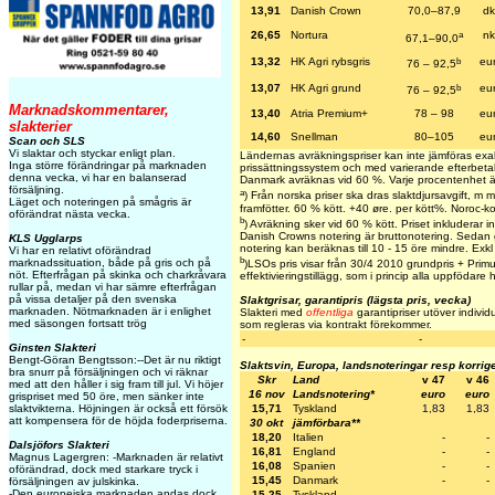
13,91
Danish Crown
70,0–87,9
dk
a
26,65
Nortura
nk
67,1–90,0
b
13,32
HK Agri rybsgris
eu
76 – 92,5
b
13,07
HK Agri grund
eu
76 – 92,5
Marknadskommentarer,
13,40
Atria Premium+
78 – 98
eu
slakterier
14,60
Snellman
80–105
eu
Scan och SLS
Vi slaktar och styckar enligt plan.
Ländernas avräkningspriser kan inte jämföras exa
Inga större förändringar på marknaden
prissättningssystem och med varierande efterbetaln
denna vecka, vi har en balanserad
Danmark avräknas vid 60 %. Varje procentenhet ä
försäljning.
a
) Från norska priser ska dras slaktdjursavgift, m
Läget och noteringen på smågris är
framfötter. 60 % kött. +40 øre. per kött%. Noroc-k
oförändrat nästa vecka.
b
) Avräkning sker vid 60 % kött. Priset inkluderar int
Danish Crowns notering är bruttonotering. Sedan 
KLS Ugglarps
notering kan beräknas till 10 - 15 öre mindre. Exkl e
Vi har en relativt oförändrad
b
marknadssituation, både på gris och på
)LSOs pris visar från 30/4 2010 grundpris + Primus
nöt. Efterfrågan på skinka och charkråvara
effektivieringstillägg, som i princip alla uppfödare h
rullar på, medan vi har sämre efterfrågan
på vissa detaljer på den svenska
Slaktgrisar, garantipris (lägsta pris, vecka)
marknaden. Nötmarknaden är i enlighet
Slakteri med
offentliga
garantipriser utöver individu
med säsongen fortsatt trög
som regleras via kontrakt förekommer.
-
-
Ginsten Slakteri
Bengt-Göran Bengtsson:--Det är nu riktigt
Slaktsvin, Europa, landsnoteringar resp korrig
bra snurr på försäljningen och vi räknar
Skr
Land
v 47
v 46
med att den håller i sig fram till jul. Vi höjer
16 nov
Landsnotering*
euro
euro
grispriset med 50 öre, men sänker inte
slaktvikterna. Höjningen är också ett försök
15,71
Tyskland
1,83
1,83
att kompensera för de höjda foderpriserna.
30 okt
jämförbara**
18,20
Italien
-
-
Dalsjöfors Slakteri
16,81
England
-
-
Magnus Lagergren: -Marknaden är relativt
16,08
Spanien
-
-
oförändrad, dock med starkare tryck i
15,45
Danmark
-
-
försäljningen av julskinka.
-Den europeiska marknaden andas dock
15,25
Tyskland
-
-