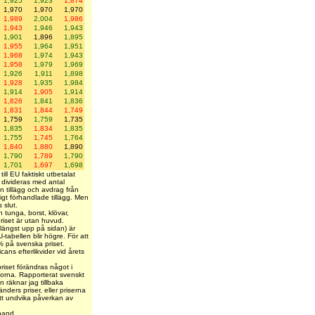
1,925
1,923
1,874
1,970
1,970
1,970
1,989
2,004
1,986
1,943
1,946
1,943
1,901
1,896
1,895
1,955
1,964
1,951
1,968
1,974
1,943
1,958
1,979
1,969
1,926
1,911
1,898
1,928
1,935
1,984
1,914
1,905
1,914
1,826
1,841
1,836
1,831
1,844
1,749
1,759
1,759
1,735
1,835
1,834
1,835
1,755
1,745
1,764
1,840
1,880
1,890
1,790
1,789
1,790
1,701
1,697
1,698
till EU faktiskt utbetalat
 divideras med antal
in tillägg och avdrag från
igt förhandlade tillägg. Men
 slut.
n tunga, borst, klövar,
riset är utan huvud.
 längst upp på sidan) är
tabellen blir högre. För att
 % på svenska priset.
cans efterlikvider vid årets
.
priset förändras något i
torna. Rapporterat svenskt
n räknar jag tillbaka
änders priser, eller priserna
att undvika påverkan av
hand.