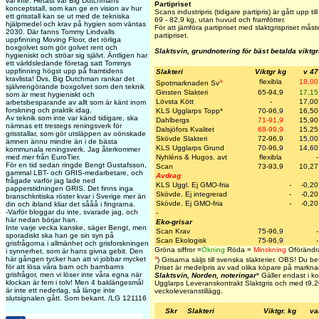
väl inte. Hetast var Big Dutchmans
Partipriset
konceptstall, som kan ge en vision av hur
Scans industripris (tidigare partipris) är gått upp til
ett grisstall kan se ut med de tekniska
69 - 82,9 kg, utan huvud och framfötter.
hjälpmedel och krav på hygien som väntas
För att jämföra partipriset med slaktgrispriset må
2030. Där fanns Tommy Lindvalls
partipriset.
uppfinning Moving Floor, det rörliga
boxgolvet som gör golvet rent och
Slaktsvin, grundnotering för bäst betalda viktg
hygieniskt och ströar sig självt. Äntligen har
ett världsledande företag satt Tommys
uppfinning högst upp på framtidens
Slakteri
Viktgr kg
v 47
kravlista! Dvs, Big Dutchman rankar det
a
flexibla
18,00
Spotmarknaden Sv
självrengörande boxgolvet som den teknik
Ginsten Slakteri
65-94,9
17,15
som är mest hygieniskt och
Lövsta Kött
-
17,00
arbetsbesparande av allt som är känt inom
forskning och praktik idag.
KLS Ugglarps Topp
*
70-96,9
16,50
Av teknik som inte var känd tidigare, ska
Dahlbergs
71-91,9
15,90
nämnas ett trestegs reningsverk för
Dalsjöfors Kvalitet
68-99,9
15,25
grisstallar, som gör utsläppen av oönskade
Skövde Slakteri
72-96,9
15,00
ämnen ännu mindre än i de bästa
KLS Ugglarps Grund
70-96,9
14,60
kommunala reningsverk. Jag återkommer
med mer från EuroTier.
Nyhléns & Hugos. avt
flexibla
-
För en tid sedan ringde Bengt Gustafsson,
Scan
73-93,9
10,27
gammal LBT- och GRIS-medarbetare, och
Avdrag
frågade varför jag lade ned
KLS Uggl. Ej GMO-fria
-
-0,20
papperstidningen GRIS. Det finns inga
Skövde. Ej integrerad
-
-0,20
branschkritiska röster kvar i Sverige mer än
Skövde. Ej GMO-fria
-
-0,20
din och ibland kliar det sååå i fingrarna.
-Varför bloggar du inte, svarade jag, och
-
här nedan börjar han.
Eko-grisar
Inte varje vecka kanske, säger Bengt, men
Scan Krav
75-96,9
-
sporadiskt ska han ge sin syn på
Scan Ekologisk
75-96,9
-
grisfrågorna i allmänhet och grisforskningen
Gröna siffror =
Ökning
Röda =
Minskning
Oförändra
i synnerhet, som är hans givna gebit. Den
a
här gången tycker han att vi jobbar mycket
)
Grisarna säljs till svenska slakterier.
OBS! Du betal
för att lösa våra barn och barnbarns
Priset är medelpris av vad olika köpare på marknad
grisfrågor, men vi löser inte våra egna när
Slaktsvin, Norden, noteringar
* Gäller endast i 
klockan är fem i tolv! Men 4 baklängesmål
Ugglarps Leveranskontrakt Slaktgris och med t
9,2
är inte ett nederlag, så länge inte
veckoleveranstillägg.
slutsignalen gått. Som bekant. /LG 121116
Skr
Slakteri
Viktgr. kg
va