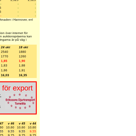
-
-
-
5
-
-
5
-
-
-
-
-
arknaden i Hannover, enl
on över internet för
 men auktionspriserna kan
ringarna är på väg i
24 okt
18 okt
2540
1880
1770
1260
1,85
1,90
1,83
1,88
1,86
1,91
16,03
16,35
 för export
.
1
 47
v 46
v 45
v 44
,60
10,60
10,60
10,60
,55
9,55
9,55
9,55
,75
9,75
9,75
9,75