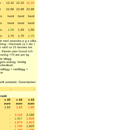
r
12,10
12,10
12,10
r
22,98
22,98
22,98
ro
heml
heml
heml
ro
heml
heml
heml
ro
1,58
1,56
1,56
ro
1,70
1,70
1,70
kt med varandra p g a olika
ing, i Danmark ca 1 skr. I
r värd ca 10 danska öre.
 m. Klyvda utan huvud och
orsning +70 øre per kg.
e tillägg.
görs avdrag. Verklig
fterlikvid.
tillägg + nättillägg +
ar.
ellt avtalade. Garantipriser
-
-
erade
v 45
v 44
v 43
euro
euro
euro
1,83
1,83
1,85
-
2,119
2,190
-
1,957
1,929
-
1,873
1,923
-
1,799
1,825
-
1,776
1,796