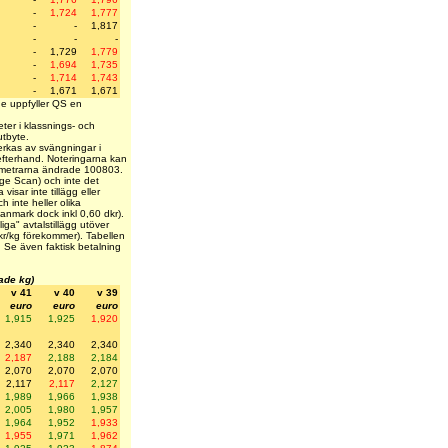
-
1,724
1,777
-
-
1,817
-
-
-
-
1,729
1,779
-
1,694
1,735
-
1,714
1,743
-
1,671
1,671
 de uppfyller QS en
eter i klassnings- och
utbyte.
erkas av svängningar i
 efterhand. Noteringarna kan
rametrarna ändrade 100803.
rige Scan) och inte det
visar inte tillägg eller
h inte heller olika
(Danmark dock inkl 0,60 dkr).
ga" avtalstillägg utöver
 kr/kg förekommer). Tabellen
ar. Se även faktisk betalning
tade kg)
v 41
v 40
v 39
euro
euro
euro
1,915
1,925
1,920
2,340
2,340
2,340
2,187
2,188
2,184
2,070
2,070
2,070
2,117
2,117
2,127
1,989
1,966
1,938
2,005
1,980
1,957
1,964
1,952
1,933
1,955
1,971
1,962