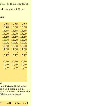
l
22,97
kr 11 juni. Kött% 58,
ste du dra av ca 7 % på
rupp
v 46
v 45
v 44
18,70
18,00
18,00
16,65
16,65
16,65
17,00
17,00
17,00
16,50
16,50
16,50
15,90
15,70
15,70
15,25
15,25
15,25
15,00
15,00
15,00
14,60
14,60
14,60
-
-
-
10,27
10,27
10,27
-0,20
-0,20
-0,20
-0,20
-0,20
-0,20
-0,20
-0,20
-0,20
-
-
-
-
-
-
t.
ar frakten till slakteriet.
en vill betala just nu.
kombination med tecknat KLS
0
illhörande ordinarie
l.
v 47
v 46
v 45