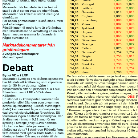
16,69
Litauen
1,944
1,926
marknad för skinka, med oförändrade
priser.
16,66
Portugal
1,940
1,970
Marknaden för framdelar är inte helt så
16,61
Lettland
1,934
2,003
stabil och vi ser en svagare efterfrågan.
16,44
Österrike
1,914
1,914
Marknaden för kotlett är stabil, med god
16,34
England
1,903
1,903
efterfrågan
16,21
Luxemburg
1,888
1,926
För bacon är marknaden likaså stabil, med
god efterfrågan.
16,16
Polen
1,882
1,946
Försäljningen till tredje land är oförändrad,
16,20
Tyskland
1,887
1,928
med tillfredsställande avsättning i Kina och
16,02
Ungern
1,877
1,918
Japan, medan ryssarna fortfarande är
15,97
Spanien
1,860
1,903
något avvaktande.
15,86
Slovenien
1,847
1,891
15,67
Sverige
1,825
1,827
Marknadskommentarer från
15,67
Estland
1,825
1,825
grisföretagare
15,10
Danmark*
1,759
1,759
Sveriges Grisföretagare
14,91
Belgien
1,756
1,814
Mattias Espert:
15,01
Finland
1,748
1,758
Debatt
14,86
Frankrike
1,730
1,780
14,69
Holland
1,711
1,759
14,60
Irland
1,700
1,700
Byt ut VD:n i LRF
De fem största slakterierna i varje land rapporterar 
Matlandet Sveriges pris till årets spjutspets
totalt belopp för veckans slaktade grisar. Summan
har tilldelats ett köttföretag som importerar
slaktade kilo slaktgris. Priset fångar därmed även 
mer än 50 % av det man säljer. I
noteringen, utfall vid klassning, samt även personl
priskommittén sitter 3 personer bl a Eskil
inte bonusar och efterlikvider som betalas vid årets
Erlandsson samt LRF:s VD Anders
Priset gäller avblodade grisar, inälvor uttagna, uta
Källström.
könsorgan, putsfett, njurar och diafragma.
OBS!
P
En stor del av köttimporten kommer från
Svenska slakteriers grundnotering (enligt tabellen
produktionsförhållanden som bryter mot
med huvud. Detta gör gör att priserna i den här EU-
svensk djurskyddslag. Likaså avlivningen
jämföra de båda tabellerna ungefärligt, lägg till 7
(halal) kan ske med lägre strömstyrka än
* Priserna fångar inte in t ex Danish Crowns och Ti
vad svensk djurskyddslag föreskriver. EU
slut. Räkna därför upp danska priset med ca 1 skr
föreskriver ingen bestämd strömstyrka, den
Utan att faktisk betalning ändras i resp land, kan 
är däremot minimum 0,12 amp för en
tabellen mellan veckorna p g a förändring av valu
kyckling i Sverige enligt SJVs hemsida.
pris vid slakterierna omvandlas först till euro. Seda
Hur kan de här båda personerna
priserna till skr vid senare tidpunkt. När du jämför l
rättfärdiga detta? I tidningen Fjäderfä finns
mellan olika veckor, använd helst priserna i € för 
flera artiklar med Qibbla Halal Kött AB, som
valutakurserna.
företaget heter. Där anges skälet till den
Uppdateringar av uppgifter kan förekomma i efter