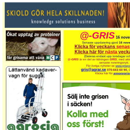
@-GRIS
16 nove
Senaste uppdatering gjord
16 nov
Klicka för veckans
senas
Klicka här för
nästa
veck
(Dateras endast upp torsdagar oc
@-
GRIS
är en del av tidningen
GRIS
,
med aktu
senaste noteringsnytt.
För övriga nyheter se
www.grispo
gris@agrar.se
070-663 60 90,
Klicka här för
annonspris