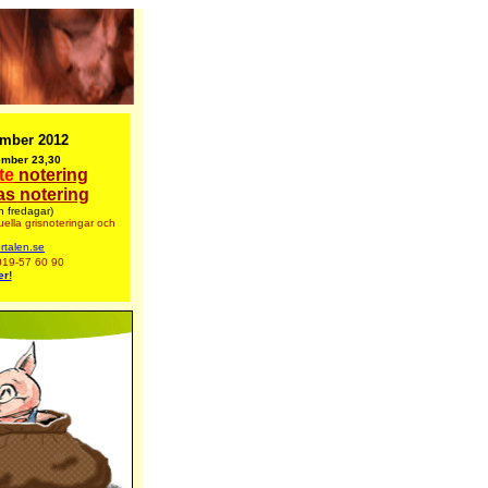
mber 2012
ember 23,30
te
notering
as notering
h fredagar)
ella grisnoteringar
och
rtalen.se
019-57 60 90
er!