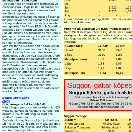
Matmässan i Stockholm
I veckan hölls en välbesökt matmässa vid
Maj
-
-
Älvsjömässan. Drygt 40 000 besökare fick
Juni
-
1,525
1,52
se en i många stycken bra mässa med
Juli
-
1,525
1,52
framförallt mycket dryck.
Aug
-
-
Eftersom jag inriktade mig mest på svensk
Futurepriserna är i € per kg slaktad vikt på svinm
matproduktion och då i synnerhet griskött,
Alm. Brand Henton.
fick jag endast se Jakobsdals fina monter
med griskött från främst KLS och Dalsjöfors
Priserna på slaktsvin vid ISNs internetauktion
slakterier. Som vanligt var Gudruns med
North-West German Internet Pig Market är en aukti
Skövde slakteri där tillsammans med Nibble
slaktgrisar. Antalet grisar som säljs är inte stort,
gårdsgris. Dessa var mycket populära och
ibland ge en tidig indikation om vart officiella note
befäste sin plats som Stockholms bästa
Tyskland.
kött och charkgrossist.
Men var fanns Svenskt Kött? Scan verkar
Auktionsdag
14 nov
31 okt
att vara rädd för sina kunder och syntes
Utbud
3150
3345
inte till. Att som Scan med rikstäckande
Sålda
3150
3165
distribution, och den nya rapsgrisen, utebli
från detta viktiga forum framstår som stor
Medelpris, euro
1,89
1,88
försummelse. Konsumenter i Stockholm ser
Lägst
1,88
1,86
på TV4-reklamen hur man steker
Högst
1,91
1,89
rapsgriskött och när man efterfrågar dessa
produkter i sin affär så har inte affären
Medelpris, skr
16,34
16,07
dessa varor. Att sköta sin marknadsföring
som Scan gör är på sikt undergång. Som
grisföretagare måste man ta sig en
Suggor, galtar köpes
ordentlig funderare på om man över
huvudtaget ska leverera till ett slakteri som
inte kan bättre.
Suggor 9,55 kr, galtar 5,55 kr
Rakt pris med fria vikter och fri klassning!
Bengts sporadiska
Göran Eriksson
blogg
Göran 0708-42 64 10, Torbjörn 0708-14 31 9
Grisnäringens 0-4 kan bli 4-4!
erikssonsdjurtransport@swipnet.se
Hårt trängda producenter av kött och mjölk
tycks nu samlas lite varstans i landet, fem
minuter i tolv, för att "ingjuta mod och
Suggor, Sverige
stolthet" i varandra.
Slakteri
Kg, 58 %
v
Det stör mig nu, liksom då jag jobbade på
LBT för snart 20 år sen, att vi alla ska glo i
Knorrevången
Fri vikt, klass
10
kristallkulan och försöka lösa våra barns
Eriksson Transport
Fri vikt, klass**
9
och barnbarns problem. Kommande
Dalsjöfors
58%
9