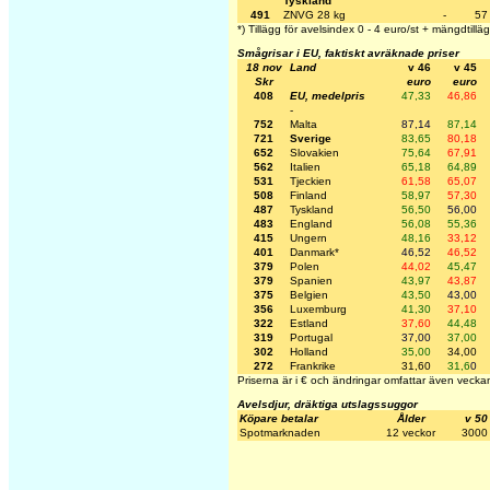
Tyskland
491
ZNVG 28 kg
-
57
*) Tillägg för avelsindex 0 - 4 euro/st + mängdtillä
Smågrisar i EU, faktiskt avräknade priser
18 nov
Land
v 46
v 45
Skr
euro
euro
408
EU, medelpris
47,33
46,86
-
752
Malta
87,14
87,14
721
Sverige
83,65
80,18
652
Slovakien
75,64
67,91
562
Italien
65,18
64,89
531
Tjeckien
61,58
65,07
508
Finland
58,97
57,30
487
Tyskland
56,50
56,00
483
England
56,08
55,36
415
Ungern
48,16
33,12
401
Danmark*
46,52
46,52
379
Polen
44,02
45,47
379
Spanien
43,97
43,87
375
Belgien
43,50
43,00
356
Luxemburg
41,30
37,10
322
Estland
37,60
44,48
319
Portugal
37,00
37,00
302
Holland
35,00
34,00
272
Frankrike
31,60
31,6
0
Priserna är i € och ändringar omfattar även veckan
Avelsdjur, dräktiga utslagssuggor
Köpare betalar
Ålder
v 50
Spotmarknaden
12 veckor
3000