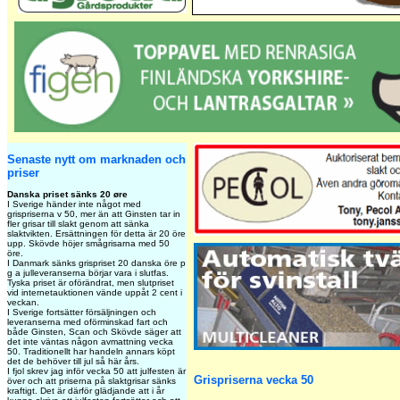
Senaste nytt om marknaden och
priser
Danska priset sänks 20 øre
I Sverige händer inte något med
grispriserna v 50, mer än att Ginsten tar in
fler grisar till slakt genom att sänka
slaktvikten. Ersättningen för detta är 20 öre
upp. Skövde höjer smågrisarna med 50
öre.
I Danmark sänks grispriset 20 danska öre p
g a julleveranserna börjar vara i slutfas.
Tyska priset är oförändrat, men slutpriset
vid internetauktionen vände uppåt 2 cent i
veckan.
I Sverige fortsätter försäljningen och
leveranserna med oförminskad fart och
både Ginsten, Scan och Skövde säger att
det inte väntas någon avmattning vecka
50. Traditionellt har handeln annars köpt
det de behöver till jul så här års.
I fjol skrev jag inför vecka 50 att julfesten är
Grispriserna vecka 50
över och att priserna på slaktgrisar sänks
kraftigt. Det är därför glädjande att i år