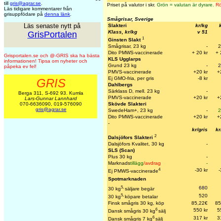
till
gris@agrar.se
.
Priset på valutor i skr.
Grön = valutan är dyrare.
Rö
Läs tidigare kommentarer från
grisuppfödare på
denna länk
.
Smågrisar, Sverige
Läs senaste nytt på
Slakteri
kr/kg
Klass, kr/kg
v 51
GrisPortalen
1
Ginsten Slakt
Smågrisar, 23 kg
-
2
Dito PMWS-vaccinerade
+ 20 kr
+ 
Grisportalen.se och @-GRIS ska ha bästa
KLS Ugglarps
informationen! Tipsa om nyheter och
Grund 23 kg
-
2
påpeka ev fel!
PMVS-vaccinerade
+20 kr
+
Ej GMO-fria, per gris
-8 kr
GRIS
Dahlbergs
Särklass D, mell. 23 kg
-
Berga 311, S-692 93. Kumla
PMVS-vaccinerade
+20 kr
+
Lars-Gunnar Lannhard
Skövde Slakteri
070-6636090, 019-576090
gris@agrar.se
SwedeHam+, 23 kg
-
2
Dito PMWS-vaccinerade
+20 k
r
+
-
kr/gris
kr
2
Dalsjöfors Slakteri
Dalsjöfors Kvalitet, 30 kg
-
SLS (Scan)
Plus 30 kg
-
Marknads
tillägg
/avdrag
-
4
-30 kr
-
Ej PMWS-vaccinerade
Spotmarknaden
5,
680
30 kg
säljare begär
5,
520
30 kg
köpare betalar
Finsk smågris 30 kg, köp
85,22€
85
6
550 kr
5
Dansk smågris 30 kg
sälj
6
317 kr
3
Dansk smågris 7 kg
sälj