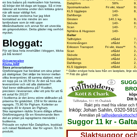
en bra balans på marknaden här hemma,
Dalsjöfors
58%
9
så börjar det bli dags att bygga. Så vi inte
Spotmarknaden
Fri vikt, klass*
9
riskerar att komma under den kritiska gräns
KLS Ugglarps
140-
8
när allt rasar väldigt fort.
Dahlbergs
140-
De senaste veckorna har jag blivit
kontaktad av inte mindre än sex
Ginsten
140,1 kg-
9
lantbrukare som är mitt uppe
Skövde
140-
8
tillståndsarbete och annat för att utveckla
Scan
140-
7
sin grisproduktion. Detta gläder mig oerhört
Nyhléns & Hugoson
140-
mycket.
Galtar
Tallhöjden
oflådd
7
Bloggat:
Knorrevången
oflådd
7
Eriksson Transport
Fri vikt, klass**
5
För att läsa hela innehållet i bloggen, klicka
Scan
oflådd
2
på blå texten!
Skövde
oflådd
2
Dalsjöfors
oflådd
2
Grisgeneralen
Dahlbergs
oflådd
2
Klicka HÄR
KLS Ugglarps
oflådd
2
Stora prisvariationer
Grisföretagare har berättat om sina priser
* Gäller endast hela lass från en lastplats, linje 
på slaktgrisar. Det skiljer tre kronor mellan
** Fritt din gård
olika leverantörer, till samma slakteri, med
en topp på ca 18,50 kr. Är det så hos alla
SUGG
leverantörer och vid alla slakterier?
BRO
Vad beror skillnaderna på? Kvalitet,
precision i leveranser, eller ett pris för att få
köpe
ett avtal för 2013?
I butikerna är det ännu större skillnader på
Ditt 
priserna för grisköttet. 159 kr för skinka av
rapsgris, 75,90 för Pigham. Kotletter av
Rakt pris med fria vikter och f
rapsgris 40 kr dyrare än Pigham.
Inköp: Johan Sahlin, 0320-591
Ska rapsgrisen rädda Scans dåliga affärer.
Grisföretagarna får en försvinnande liten
Anmälan på
tallhojdenskottoch
del av priset på rapsgrisens mervärde i
Suggor 11 kr - Galta
butikerna.
Prövade en nyhet från Dalsjöfors, kryddad
och nätad fläskkarré, klar för ugnen. En fin
produkt.
Slaktsuggor och