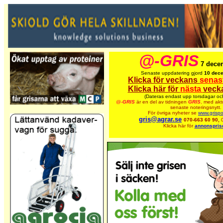
@-GRIS
7 dece
Senaste uppdatering gjord
10 dec
Klicka för veckans
senas
Klicka här för
nästa
veck
(Dateras endast upp torsdagar oc
@-
GRIS
är en del av tidningen
GRIS
,
med aktu
senaste noteringsnytt.
För övriga nyheter se
www.grispo
gris@agrar.se
070-663 60 90,
Klicka här för
annonspris