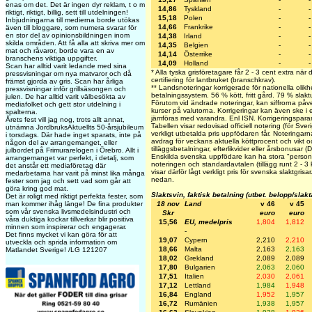
enas om det. Det är ingen dyr reklam, t o m
14,86
Tyskland
-
-
riktigt, riktigt, billig, sett till utdelningen!
15,18
Polen
-
-
Inbjudningarna till medierna borde utökas
14,66
Frankrike
-
-
även till bloggare, som numera svarar för
en stor del av opinionsbildningen inom
14,38
Irland
-
-
skilda områden. Att få alla att skriva mer om
14,35
Belgien
-
-
mat och råvaror, borde vara en av
14,14
Österrike
-
-
branschens viktiga uppgifter.
14,09
Holland
-
-
Scan har alltid varit ledande med sina
* Alla tyska grisföretagare får 2 - 3 cent extra när
pressvisningar om nya matvaror och då
certifiering för lantbruket (branschkrav).
främst gjorda av gris. Scan har årliga
** Landsnoteringar korrigerade för nationella olikh
pressvisningar inför grillsäsongen och
betalningssystem. 56 % kött, fritt gård. 79 % slakt
julen. De har alltid varit välbesökta av
Förutom vid ändrade noteringar, kan siffrorna påv
mediafolket och gett stor utdelning i
kurser på valutorna. Korrigeringar kan även ske i
spalterna.
jämföras med varandra. Enl ISN. Korrigeringspa
Årets fest vill jag nog, trots allt annat,
Tabellen visar redovisad officiell notering (för Sve
utnämna JordbruksAktuellts 50-årsjubileum
verkligt utbetalda pris uppfödaren får. Noteringarna 
i torsdags. Där hade inget sparats, inte på
avdrag för veckans aktuella köttprocent och vikt oc
någon del av arrangemanget, eller
tilläggsbetalningar, efterlikvider eller årsbonusar 
julbordet på Frimurarelogen i Örebro. Allt i
Enskilda svenska uppfödare kan ha stora "personli
arrangemanget var perfekt, i detalj, som
noteringen och standardavtalen (tillägg runt 2 - 3
det anstår ett mediaföretag där
visar därför lågt verkligt pris för svenska slaktgris
medarbetarna har varit på minst lika många
nedan.
fester som jag och sett vad som går att
göra kring god mat.
Slaktsvin, faktisk betalning (utbet. belopp/slak
Det är roligt med riktigt perfekta fester, som
man kommer ihåg länge! De fina produkter
18 nov
Land
v 46
v 45
som vår svenska livsmedelsindustri och
Skr
euro
euro
våra duktiga kockar tillverkar blir positiva
15,56
EU, medelpris
1,804
1,812
minnen som inspirerar och engagerar.
-
Det finns mycket vi kan göra för att
19,07
Cypern
2,210
2,210
utveckla och sprida information om
18,66
Malta
2,163
2,163
Matlandet Sverige! /LG 121207
18,02
Grekland
2,089
2,089
17,80
Bulgarien
2,063
2,060
17,51
Italien
2,030
2,061
17,12
Lettland
1,984
1,948
16,84
England
1,952
1,957
16,72
Rumänien
1,938
1,957