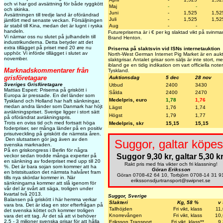
och vi har god avsättning för både ryggkött
Maj
-
-
och skinka.
Juni
-
1,525
1,52
Avsättningen till tredje land är oförändrad
Juli
-
1,525
1,52
jämfört med senaste veckan. Försäljningen
är stabil till Kina, medan det är lugnt i ryska
Aug
-
-
handeln.
Futurepriserna är i € per kg slaktad vikt på svinm
Vi närmar oss nu slutet på julhandeln till
Brand Henton.
industrikunderna. Detta betyder att det
extra tillägget på priset med 20 øre nu
Priserna på slaktsvin vid ISNs internetauktion
upphör. Vi införde tillägget i slutet av
North-West German Internet Pig Market är en aukti
november.
slaktgrisar. Antalet grisar som säljs är inte stort,
ibland ge en tidig indikation om vart officiella note
Marknadskommentarer från
Tyskland.
grisföretagare
Auktionsdag
5 dec
28 nov
Sveriges Grisföretagare
Utbud
2400
3430
Mattias Espert: Priserna på griskött i
Sålda
2400
2470
Europa är pressade. En del länder som
Medelpris, euro
1,78
1,76
Tyskland och Holland har haft sänkningar,
medan andra länder som Danmark har höjt
Lägst
1,76
1,74
avräkningspriset. Sverige ligger i stort sätt
Högst
1,79
1,77
på oförändrat avräkningspris.
Trots en oviss tid och med fortsatt höga
Medelpris, skr
15,15
15,15
foderpriser, ser många länder på en positiv
prisutveckling på griskött de närmsta åren.
Den slutsatsen gör jag även av den
Suggor, galtar köpes
svenska marknaden.
På en griskongress i Berlin för några
Suggor 9,30 kr, galtar 5,30 kr
veckor sedan trodde många experter på
en sänkning av foderpriset med upp till 20
Rakt pris med fria vikter och fri klassning!
%. Det är bara sojan som kommer att ha
Göran Eriksson
en bristsituation det närmsta halvåret fram
Göran 0708-42 64 10, Torbjörn 0708-14 31 9
tills nya skördar kommer in. När
erikssonsdjurtransport@swipnet.se
sänkningarna kommer att slå igenom för
vår del är svårt att säga, troligen under
kvartal två 2013.
Suggor, Sverige
Balansen på griskött i här hemma verkar
Slakteri
Kg, 58 %
v
vara bra. Det är idag en stor efterfrågan på
Tallhöjden
Fri vikt, klass
11
det svenska köttet och kommer troligen
Knorrevången
Fri vikt, klass
10
vara det ett tag. Är det så att vi behöver
2.5 - 3 miljoner svenska grisar för att hålla
Eriksson Transport
Fri vikt, klass**
9