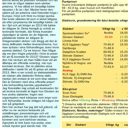
kunna skriva att julfesten fortsätter och att
Partipriset
det inte är något slakteri som sänker
Scans industripris (tidigare partipris) är gått upp til
priserna. Vi har alltså en betydligt bättre
69 - 82,9 kg, utan huvud och framfötter.
situation i år än i fjol. Mycket beror den
För att jämföra partipriset med slaktgrispriset må
säkert på att priserna varit historiskt höga i
partipriset.
Europa i höst och först nu börjat sjunka.
Det torde således bli som vi skrivit tidigare
Slaktsvin, grundnotering för bäst betalda viktg
att efter jul-priserna blir betydligt bättre i år
än i fjol och att början av 2013 blir bättre
än tidigare år. Detta framgår ju också av
Slakteri
Viktgr kg
v 50
tecknade kontrakt, där första kvartalet
a
flexibla
18,00
Spotmarknaden Sv
visserligen är sämre än de följande, men
Ginsten Slakteri
65-85
17,35
påfallande bättre än tidigare år.
Lövsta Kött
-
17,00
Grisgeneralen skriver i sin blogg att det är
stora skillnader mellan leverantörerna, hur
KLS Ugglarps Topp
*
70-96,9
16,50
man lyckats i sina förhandlingar, även inom
Dahlbergs
71-88,9
-
samma slakteri. Ca tre kronor. Han frågar
Dalsjöfors Kvalitet
68-99,9
15,25
sig om den högre prisnivån i höst är priset
Skövde Slakteri
72-96,9
15,00
för att få kontrakt för 2013? Ginsten säger
KLS Ugglarps Grund
70-96,9
14,60
den här veckan att man håller kvar vid att
tillämpa sin officiella notering, när nya
Nyhléns & Hugos. avt
flexibla
-
kontrakt tecknas. Det är således stora
Scan
72-93,9
10,27
skillnader i taktik för att få grisar att slakta
Avdrag
2013. Men vi ser också av slaktstatistiken
KLS Uggl. Ej GMO-fria
-
-0,20
att nästan alla slakterier förlorar slakt,
Skövde. Ej integrerad
-
-0,20
medan det endast är ett som ökar slakten.
Skövde. Ej GMO-fria
-
-0,20
Det är Ginsten med sina officiella priser!
Lika behandling kanske uppskattas?!
-
Jag föreställer mig också att kostnaden för
Eko-grisar
att teckna kontrakt är lägre hos Ginsten än
Scan Krav
75-96,9
-
hos andra slakterier. Ingen stor
Scan Ekologisk
75-96,9
-
organisation med inköpare som reser runt
Gröna siffror =
Ökning
Röda =
Minskning
Oförändra
och förhandlar, borde rimligen bli något öre
a
mer på grispriset.
)
Grisarna säljs till svenska slakterier.
OBS! Du betal
Den här veckan har jag ätit två julbord, så
Priset är medelpris av vad olika köpare på marknad
efter nu tre veckors festande på
Slaktsvin, Norden, noteringar
* Gäller endast i 
utställningar, pressvisningar och ett
Ugglarps Leveranskontrakt Slaktgris och med t
9,2
jubileum, känns det nästan skönt att det
veckoleveranstillägg.
kommer snö som behöver skottas.
Agromek är inte bara nya prylar, utan
Skr
Slakteri
Viktgr. kg
va
också mycket god dansk mat. Vid