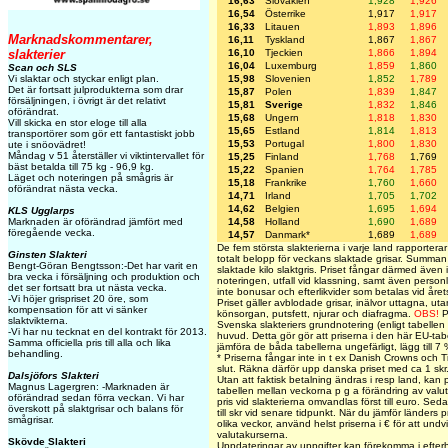
16,63
Slovakien
1,928
1,926
16,54
Österrike
1,917
1,917
16,33
Litauen
1,893
1,896
Marknadskommentarer,
16,11
Tyskland
1,867
1,867
slakterier
16,10
Tjeckien
1,866
1,894
16,04
Luxemburg
1,859
1,860
Scan och SLS
Vi slaktar och styckar enligt plan.
15,98
Slovenien
1,852
1,789
Det är fortsatt julprodukterna som drar
15,87
Polen
1,839
1,847
försäljningen, i övrigt är det relativt
15,81
Sverige
1,832
1,846
oförändrat.
15,68
Ungern
1,818
1,830
Vill skicka en stor eloge till alla
15,65
Estland
1,814
1,813
transportörer som gör ett fantastiskt jobb
15,53
Portugal
1,800
1,830
ute i snöovädret!
Måndag v 51 återställer vi viktintervallet för
15,25
Finland
1,768
1,769
bäst betalda till 75 kg - 96,9 kg.
15,22
Spanien
1,764
1,785
Läget och noteringen på smågris är
15,18
Frankrike
1,760
1,660
oförändrat nästa vecka.
14,71
Irland
1,705
1,702
14,62
Belgien
1,695
1,694
KLS Ugglarps
Marknaden är oförändrad jämfört med
14,58
Holland
1,690
1,689
föregående vecka.
14,57
Danmark*
1,689
1,689
De fem största slakterierna i varje land rapporterar 
Ginsten Slakteri
totalt belopp för veckans slaktade grisar. Summan
Bengt-Göran Bengtsson:-Det har varit en
slaktade kilo slaktgris. Priset fångar därmed även 
bra vecka i försäljning och produktion och
noteringen, utfall vid klassning, samt även personl
det ser fortsatt bra ut nästa vecka.
inte bonusar och efterlikvider som betalas vid årets
-Vi höjer grispriset 20 öre, som
Priset gäller avblodade grisar, inälvor uttagna, uta
kompensation för att vi sänker
könsorgan, putsfett, njurar och diafragma.
OBS!
P
slaktvikterna.
Svenska slakteriers grundnotering (enligt tabelle
-Vi har nu tecknat en del kontrakt för 2013.
huvud. Detta gör gör att priserna i den här EU-tabe
Samma officiella pris till alla och lika
jämföra de båda tabellerna ungefärligt, lägg till 7
behandling.
* Priserna fångar inte in t ex Danish Crowns och Ti
slut. Räkna därför upp danska priset med ca 1 skr
Dalsjöfors Slakteri
Utan att faktisk betalning ändras i resp land, kan 
Magnus Lagergren: -Marknaden är
tabellen mellan veckorna p g a förändring av valu
oförändrad sedan förra veckan. Vi har
pris vid slakterierna omvandlas först till euro. Seda
överskott på slaktgrisar och balans för
till skr vid senare tidpunkt. När du jämför länders pr
smågrisar.
olika veckor, använd helst priserna i € för att und
valutakurserna.
Skövde Slakteri
Uppdateringar av uppgifter kan förekomma i efter