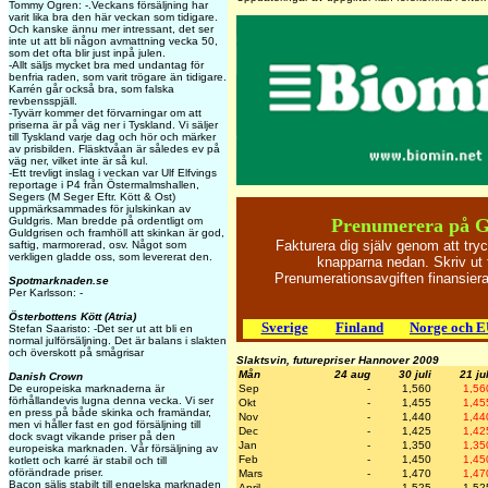
Tommy Ögren: -.Veckans försäljning har
varit lika bra den här veckan som tidigare.
Och kanske ännu mer intressant, det ser
inte ut att bli någon avmattning vecka 50,
som det ofta blir just inpå julen.
-Allt säljs mycket bra med undantag för
benfria raden, som varit trögare än tidigare.
Karrén går också bra, som falska
revbensspjäll.
-Tyvärr kommer det förvarningar om att
priserna är på väg ner i Tyskland. Vi säljer
till Tyskland varje dag och hör och märker
av prisbilden. Fläsktvåan är således ev på
väg ner, vilket inte är så kul.
-Ett trevligt inslag i veckan var Ulf Elfvings
reportage i P4 från Östermalmshallen,
Segers (M Seger Eftr. Kött & Ost)
uppmärksammades för julskinkan av
Guldgris. Man bredde på ordentligt om
Prenumerera på 
Guldgrisen och framhöll att skinkan är god,
Fakturera dig själv genom att try
saftig, marmorerad, osv. Något som
verkligen gladde oss, som levererat den.
knapparna nedan. Skriv ut 
Prenumerationsavgiften finansie
Spotmarknaden.se
Per Karlsson: -
Österbottens Kött (Atria)
Sverige
Finland
Norge och 
Stefan Saaristo: -Det ser ut att bli en
normal julförsäljning. Det är balans i slakten
och överskott på smågrisar
Slaktsvin, futurepriser Hannover 2009
Mån
24 aug
30 juli
21 jul
Danish Crown
De europeiska marknaderna är
Sep
-
1,560
1,56
förhållandevis lugna denna vecka. Vi ser
Okt
-
1,455
1,45
en press på både skinka och framändar,
Nov
-
1,440
1,44
men vi håller fast en god försäljning till
Dec
-
1,425
1,42
dock svagt vikande priser på den
Jan
-
1,350
1,35
europeiska marknaden. Vår försäljning av
Feb
-
1,450
1,45
kotlett och karré är stabil och till
oförändrade priser.
Mars
-
1,470
1,47
Bacon säljs stabilt till engelska marknaden
April
-
1,525
1,52