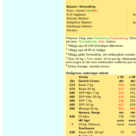
-
Balans i förmedling
Scan, väntan
hämt
/
lev
-
KLS Ugglarps
-
b
Skövde Slakteri
-
Dalsjöfors Slakteri
-
b
Dahlbergs Slakteri
-
Ginsten
-
-
Priserna: Färg visar
Prishöjning
Prissänkning
Oförä
stil visar:
Överstående
,
brist,
balans
1
Tillägg upp till 106 kr/smågris tillkommer.
2
Tillägg upp till 85 kr möjliga
4
Tillägg gäller förmedling, vid mellangårds avtalar
5
Över 30 kg + 5 kr, under -10 kr per kg. Marknaden
som anges är det som marknaden indikerar just n
6
Södra Sverige, danska kronor
Smågrisar, noteringar utland
Vecka
v 50
v 49
Skr
Danish Crown
dkr
dkr
274
Basis 7 kg
239
246
474
Basis 30 kg
413
419
280
SPF+Myc 7 kg
244
251
480
SPF+Myc 30 kg
418
424
285
SPF 7 kg
248
255
485
SPF 30 kg
422
428
990
Økologi 30 kg
861
869
Nortura, Norge
nkr
nkr
846
25-kilos
730
730
HK Agri
euro
euro
?
25-kg, Priimuus
heml
heml
Snellmans
638
Klass S40, 30 kg*
74
74