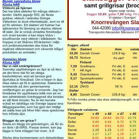
Bengts sporadiska blogg
samt grillgrisar (bro
Klicka HÄR
Vildsvin på hjärnan
köpes varje vecka.
Det har blivit alldeles för många vildsvin i
Suggor
10,60
, galtar
7,00
kr/kg. Fri 
landet. Därför jagade 500, de flesta
Vi slaktar i Sverige!
gubbar, vildsvin i skånska Göinge.
Knorrevången Sla
Vildsvinen är dock eftertraktade, som nu till
jul för skinkan. Ett slakteri vid Kalmar har
044-42080
info@knorreva
självservice för lämning av skjutna vildsvin
till slakt. De är också utmärkta försöksdjur
Transportör Alexander Månsson 07
och snart kanske vi kan köpa Volvo i
lyxutförande med vildsvin i bilklädseln. Nu
hoppas vi att Skånes SD-ledamot i miljö-
Suggor, utland
och jordbruksutskottet ska rösta för
reglerad vildsvinsstam och växande blågul
Skr
Slakteri
Anm.
valut
produktion av animalier.
10,00
Danish Crown
129,9 kg-
dkr
a
16,73
Nortura
nkr
Fri vikt
Gunnelas blogg
Finland
Klicka HÄR
Har vi nått smärtgränsen?
7,59
Snellmans
Fri vikt, E
euro
Svenska uppfödningen av djur är så liten,
?
HK Agrii
Fri vikt, E
euro
att det finns risk för att viktiga
5,43
Österbottens
Fri vikt, E
euro
basfunktioner, som att bevara god
5,17
Spotmarknaden
Fri vikt, E
euro
djurhälsa är försvårad. Om vi köper in djur,
Tyskland
ökas risken att få in sjukdomar. Slakteriers
tummande på den gemensamma
12,16
ZNVG
56 %
euro
certifieringen av grisar är oroande. Jag har
Galtar
förståelse för uppfödares kritik mot att en
8,85
Danish Crown
109,9 kg-
dkr
stor administrativ överbyggnad ska betalas
a
) Från norska priser ska dras slaktdjursavgift, m
av allt färre bönder. Nu är det kanske
framfötter.
också en tidsfråga när Sverige tappar sina
tilläggsgarantier, som har gjort det möjligt
Viktigaste valutorna
att ställa krav på frihet från vissa sjukdomar
Torsdagar
v 49
v 48
v 47
v 46
hos införda djur.
Pund
10,62
10,64
10,72
10,76
Bloggar du om grisar?
Dollar
6,60
6,64
6,72
6,79
Starta en blogg om grisnäringen, så får du
Euro
8,62
8,61
8,63
8,65
en länk i @-GRIS. Passar ämnet, kan jag
Dansk
1,15
1,15
1,15
1,16
lägga in hela inlägget här ovan. /
LG
Norsk
1,17
1,17
1,15
1,17
Skicka dina kommentarer och debattinlägg
Yen
8,01
8,08
8,14
8,40