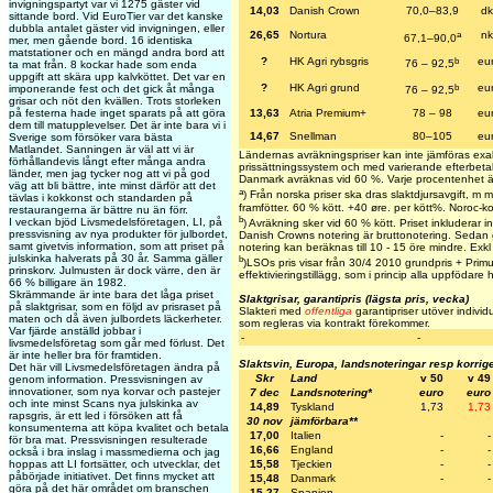
invigningspartyt var vi 1275 gäster vid
14,03
Danish Crown
70,0–83,9
dk
sittande bord. Vid EuroTier var det kanske
dubbla antalet gäster vid invigningen, eller
a
26,65
Nortura
nk
67,1–90,0
mer, men gående bord. 16 identiska
matstationer och en mängd andra bord att
b
?
HK Agri rybsgris
eu
76 – 92,5
ta mat från. 8 kockar hade som enda
uppgift att skära upp kalvköttet. Det var en
b
?
HK Agri grund
eu
imponerande fest och det gick åt många
76 – 92,5
grisar och nöt den kvällen. Trots storleken
på festerna hade inget sparats på att göra
13,63
Atria Premium+
78 – 98
eu
dem till matupplevelser. Det är inte bara vi i
14,67
Snellman
80–105
eu
Sverige som försöker vara bästa
Matlandet. Sanningen är väl att vi är
Ländernas avräkningspriser kan inte jämföras exa
förhållandevis långt efter många andra
prissättningssystem och med varierande efterbetaln
länder, men jag tycker nog att vi på god
Danmark avräknas vid 60 %. Varje procentenhet ä
väg att bli bättre, inte minst därför att det
a
) Från norska priser ska dras slaktdjursavgift, m
tävlas i kokkonst och standarden på
framfötter. 60 % kött. +40 øre. per kött%. Noroc-k
restaurangerna är bättre nu än förr.
b
I veckan bjöd Livsmedelsföretagen, LI, på
) Avräkning sker vid 60 % kött. Priset inkluderar int
pressvisning av nya produkter för julbordet,
Danish Crowns notering är bruttonotering. Sedan 
samt givetvis information, som att priset på
notering kan beräknas till 10 - 15 öre mindre. Exkl e
julskinka halverats på 30 år. Samma gäller
b
)LSOs pris visar från 30/4 2010 grundpris + Primus
prinskorv. Julmusten är dock värre, den är
effektivieringstillägg, som i princip alla uppfödare h
66 % billigare än 1982.
Skrämmande är inte bara det låga priset
Slaktgrisar, garantipris (lägsta pris, vecka)
på slaktgrisar, som en följd av prisraset på
Slakteri med
offentliga
garantipriser utöver individu
maten och då även julbordets läckerheter.
som regleras via kontrakt förekommer.
Var fjärde anställd jobbar i
-
-
livsmedelsföretag som går med förlust. Det
är inte heller bra för framtiden.
Slaktsvin, Europa, landsnoteringar resp korrig
Det här vill Livsmedelsföretagen ändra på
Skr
Land
v 50
v 49
genom information. Pressvisningen av
innovationer, som nya korvar och pastejer
7 dec
Landsnotering*
euro
euro
och inte minst Scans nya julskinka av
14,89
Tyskland
1,73
1,73
rapsgris, är ett led i försöken att få
30 nov
jämförbara**
konsumenterna att köpa kvalitet och betala
17,00
Italien
-
-
för bra mat. Pressvisningen resulterade
16,66
England
-
-
också i bra inslag i massmedierna och jag
hoppas att LI fortsätter, och utvecklar, det
15,58
Tjeckien
-
-
påbörjade initiativet. Det finns mycket att
15,48
Danmark
-
-
göra på det här området om branschen
15,27
Spanien
-
-