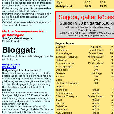
Högst
1,75
1,79
press på priserna för skinka och framdelar,
men vi har förmått att hålla fast priserna.
Medelpris, skr
14,96
15,15
Kotlett är nog den produkt på marknaden
som säljs bäst till jul och vi har
tillfredsställande avsättning. Försäljningen
Suggor, galtar köpes
av filé år likaså tillfredsställande under
julperioden.
Generellt visar marknaderna i tredje land
Suggor 9,30 kr, galtar 5,30 kr
svagt vikande försäljning.
Rakt pris med fria vikter och fri klassning!
Göran Eriksson
Marknadskommentarer från
Göran 0708-42 64 10, Torbjörn 0708-14 31 9
grisföretagare
erikssonsdjurtransport@swipnet.se
Sveriges Grisföretagare
Mattias Espert: -
Suggor, Sverige
Bloggat:
Slakteri
Kg, 58 %
v
Tallhöjden
Fri vikt, klass
11
Knorrevången
Fri vikt, klass
10
För att läsa hela innehållet i bloggen, klicka
Eriksson Transport
Fri vikt, klass**
9
på blå texten!
Dalsjöfors
58%
9
Spotmarknaden
Fri vikt, klass*
9
Grisgeneralen
KLS Ugglarps
140-
8
Klicka HÄR
Dahlbergs
140-
8
Rådgivningselefanten kommer!
Starta mentorverksamhet för de nystartde
Ginsten
140,1 kg-
9
grisföretagen och för de som har problem.
Skövde
140-
8
Det finns många duktiga, inte minst äldre,
Scan
140-
7
grisföretagare som kan göra en insats för
Nyhléns & Hugoson
140-
att utveckla de yngre kollegernas företag.
Galtar
Det blir billigare än det alternativ LRF
föreslår.
Tallhöjden
oflådd
7
LRF vill bilda ett stort konsortium av alla
Knorrevången
oflådd
7
Sveriges rådgivare. LRF Konsult har dock
Eriksson Transport
Fri vikt, klass**
5
problem med stor personalomsättning och
Scan
oflådd
2
nybörjare i rådgivningen, som har svårt att
Skövde
oflådd
2
skilja praktik från teori.
Dalsjöfors
oflådd
2
I det tänkta konsortiet föreslås alla få
samma rösträtt. Det ger fördelar för de stora
Dahlbergs
oflådd
2
LRF Konsult och HS. Då riskerar de små
KLS Ugglarps
oflådd
2