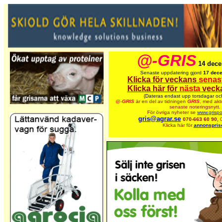
@-GRIS
14 dec
Senaste uppdatering gjord
17 dec
Klicka för veckans
senas
Klicka här för
nästa
veck
(Dateras endast upp torsdagar oc
@-
GRIS
är en del av tidningen
GRIS
,
med aktu
senaste noteringsnytt.
För övriga nyheter se
www.grispo
gris@agrar.se
070-663 60 90,
Klicka här för
annonspris