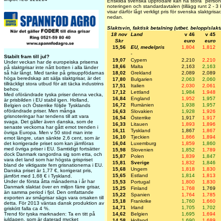
Enskilda svenska uppfödare kan ha stora "personli
noteringen och standardavtalen (tillägg runt 2 - 3
visar därför lågt verkligt pris för svenska slaktgris
nedan.
Slaktsvin, faktisk betalning (utbet. belopp/slak
18 nov
Land
v 46
v 45
Skr
euro
euro
15,56
EU, medelpris
1,804
1,812
-
Stabilt fram till jul?
19,07
Cypern
2,210
2,210
Under veckan har de europeiska priserna
18,66
Malta
2,163
2,163
på slaktgrisar inte nått botten i alla länder
så här långt. Med tanke på grisuppfödarnas
18,02
Grekland
2,089
2,089
höga beredskap att sälja slaktgrisar, är det
17,80
Bulgarien
2,063
2,060
tillräckligt stora utbud för att täcka industrins
17,51
Italien
2,030
2,061
behov.
17,12
Lettland
1,984
1,948
Med oförändrade tyska priser denna vecka,
16,84
England
1,952
1,957
är prisbilden i EU stabil igen. Holland,
16,72
Rumänien
1,938
1,957
Belgien och Österrike följde Tysklands
oförändrade priser. Men många
16,63
Slovakien
1,928
1,926
grisnoteringar har tendens till att vara
16,54
Österrike
1,917
1,917
svaga. Det gäller även danska, som de
16,33
Litauen
1,893
1,896
senaste veckorna har gått emot trenden i
16,11
Tyskland
1,867
1,867
övriga Europa. Men v 50 stod man inte
16,10
Tjeckien
1,866
1,894
emot längre, utan sänkte 2,6 cent, som är
det korrigerade priset som kan jämföras
16,04
Luxemburg
1,859
1,860
med övriga priser i EU. Samtidigt fortsätter
15,98
Slovenien
1,852
1,789
dock Danmark rangordna sig som etta, och
15,87
Polen
1,839
1,847
vara det land som har högsta grispriset
15,81
Sverige
1,832
1,846
bland de viktigaste fem grisnationerna i EU.
15,68
Ungern
1,818
1,830
Danska priset är 1,77 €, korrigerat pris,
15,65
Estland
1,814
1,813
jämfört med 1,68 € i Tyskland.
Under de första åtta månaderna i år har
15,53
Portugal
1,800
1,830
Danmark slaktat över en miljon färre grisar,
15,25
Finland
1,768
1,769
än samma period i fjol. Den omfattande
15,22
Spanien
1,764
1,785
exporten av smågrisar sägs vara orsaken till
15,18
Frankrike
1,760
1,660
detta. För 2013 väntas dansk produktion av
14,71
Irland
1,705
1,702
griskött falla ca 4 %.
Trend för tyska marknaden: Ta en titt på
14,62
Belgien
1,695
1,694
juldagen, som är daterad mycket
14,58
Holland
1,690
1,689