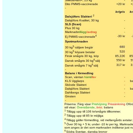
SwedeHam+, 23 kg
-
2
Dito PMWS-vaccinerade
+20 k
r
+
-
kr/gris
kr
2
Dalsjöfors Slakteri
Dalsjöfors Kvalitet, 30 kg
-
SLS (Scan)
Plus 30 kg
-
Marknads
tillägg
/avdrag
-
4
-30 kr
-
Ej PMWS-vaccinerade
Spotmarknaden
5,
680
30 kg
säljare begär
5,
520
30 kg
köpare betalar
Finsk smågris 30 kg, köp
85,22€
85
6
550 kr
5
Dansk smågris 30 kg
sälj
6
317 kr
3
Dansk smågris 7 kg
sälj
-
Balans i förmedling
Scan, väntan
hämt
/
lev
-
KLS Ugglarps
-
b
Skövde Slakteri
-
Dalsjöfors Slakteri
-
b
Dahlbergs Slakteri
-
Ginsten
-
-
Priserna: Färg visar
Prishöjning
Prissänkning
Oförä
stil visar:
Överstående
,
brist,
balans
1
Tillägg upp till 106 kr/smågris tillkommer.
2
Tillägg upp till 85 kr möjliga
4
Tillägg gäller förmedling, vid mellangårds avtalar
5
Över 30 kg + 5 kr, under -10 kr per kg. Marknaden
som anges är det som marknaden indikerar just n
6
Södra Sverige, danska kronor