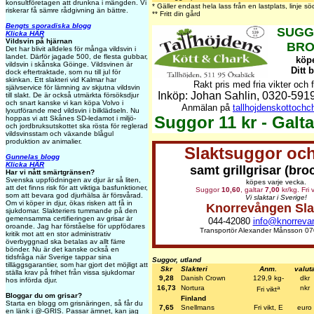
konsultföretagen att drunkna i mängden. Vi
* Gäller endast hela lass från en lastplats, linje 
riskerar få sämre rådgivning än bättre.
** Fritt din gård
Bengts sporadiska blogg
SUGG
Klicka HÄR
Vildsvin på hjärnan
BRO
Det har blivit alldeles för många vildsvin i
landet. Därför jagade 500, de flesta gubbar,
köpe
vildsvin i skånska Göinge. Vildsvinen är
Ditt 
dock eftertraktade, som nu till jul för
skinkan. Ett slakteri vid Kalmar har
Rakt pris med fria vikter och f
självservice för lämning av skjutna vildsvin
Inköp: Johan Sahlin, 0320-591
till slakt. De är också utmärkta försöksdjur
och snart kanske vi kan köpa Volvo i
Anmälan på
tallhojdenskottoch
lyxutförande med vildsvin i bilklädseln. Nu
Suggor 11 kr - Galta
hoppas vi att Skånes SD-ledamot i miljö-
och jordbruksutskottet ska rösta för reglerad
vildsvinsstam och växande blågul
produktion av animalier.
Slaktsuggor och
Gunnelas blogg
Klicka HÄR
samt grillgrisar (bro
Har vi nått smärtgränsen?
Svenska uppfödningen av djur är så liten,
köpes varje vecka.
att det finns risk för att viktiga basfunktioner,
Suggor
10,60
, galtar
7,00
kr/kg. Fri 
som att bevara god djurhälsa är försvårad.
Vi slaktar i Sverige!
Om vi köper in djur, ökas risken att få in
Knorrevången Sla
sjukdomar. Slakteriers tummande på den
gemensamma certifieringen av grisar är
044-42080
info@knorreva
oroande. Jag har förståelse för uppfödares
Transportör Alexander Månsson 07
kritik mot att en stor administrativ
överbyggnad ska betalas av allt färre
bönder. Nu är det kanske också en
tidsfråga när Sverige tappar sina
Suggor, utland
tilläggsgarantier, som har gjort det möjligt att
Skr
Slakteri
Anm.
valut
ställa krav på frihet från vissa sjukdomar
9,28
Danish Crown
129,9 kg-
dkr
hos införda djur.
a
16,73
Nortura
nkr
Fri vikt
Bloggar du om grisar?
Finland
Starta en blogg om grisnäringen, så får du
7,65
Snellmans
Fri vikt, E
euro
en länk i @-GRIS. Passar ämnet, kan jag