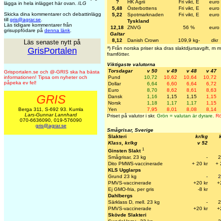
?
HK Agrii
Fri vikt, E
euro
lägga in hela inlägget här ovan. /
LG
5,48
Österbottens
Fri vikt, E
euro
Skicka dina kommentarer och debattinlägg
5,22
Spotmarknaden
Fri vikt, E
euro
till
gris@agrar.se
.
Tyskland
Läs tidigare kommentarer från
12,18
ZNVG
56 %
euro
grisuppfödare på
denna länk
.
Galtar
8,12
Danish Crown
109,9 kg-
dkr
Läs senaste nytt på
a
) Från norska priser ska dras slaktdjursavgift, m
GrisPortalen
framfötter.
Viktigaste valutorna
Torsdagar
v 50
v 49
v 48
v 47
Grisportalen.se och @-GRIS ska ha bästa
Pund
10,72
10,62
10,64
10,72
informationen! Tipsa om nyheter och
påpeka ev fel!
Dollar
6,64
6,60
6,64
6,72
Euro
8,70
8,62
8,61
8,63
GRIS
Dansk
1,16
1,15
1,15
1,15
Norsk
1,18
1,17
1,17
1,15
Yen
7,95
8,01
8,08
8,14
Berga 311, S-692 93. Kumla
Lars-Gunnar Lannhard
Priset på valutor i skr.
Grön = valutan är dyrare.
Rö
070-6636090, 019-576090
gris@agrar.se
Smågrisar, Sverige
Slakteri
kr/kg
Klass, kr/kg
v 52
1
Ginsten Slakt
Smågrisar, 23 kg
-
2
Dito PMWS-vaccinerade
+ 20 kr
+ 
KLS Ugglarps
Grund 23 kg
-
2
PMVS-vaccinerade
+20 kr
+
Ej GMO-fria, per gris
-8 kr
Dahlbergs
Särklass D, mell. 23 kg
-
2
PMVS-vaccinerade
+20 kr
+
Skövde Slakteri