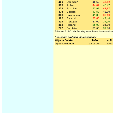
401
Danmark*
46,52
46,52
379
Polen
44,02
45,47
379
Spanien
43,97
43,87
375
Belgien
43,50
43,00
356
Luxemburg
41,30
37,10
322
Estland
37,60
44,48
319
Portugal
37,00
37,00
302
Holland
35,00
34,00
272
Frankrike
31,60
31,6
0
Priserna är i € och ändringar omfattar även veckan
Avelsdjur, dräktiga utslagssuggor
Köpare betalar
Ålder
v 51
Spotmarknaden
12 veckor
3000