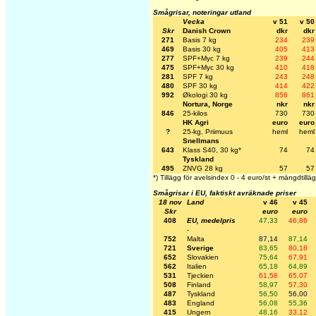
Smågrisar, noteringar utland
Vecka
v 51
v 50
Skr
Danish Crown
dkr
dkr
271
Basis 7 kg
234
239
469
Basis 30 kg
405
413
277
SPF+Myc 7 kg
239
244
475
SPF+Myc 30 kg
410
418
281
SPF 7 kg
243
248
480
SPF 30 kg
414
422
992
Økologi 30 kg
856
861
Nortura, Norge
nkr
nkr
846
25-kilos
730
730
HK Agri
euro
euro
?
25-kg, Priimuus
heml
heml
Snellmans
643
Klass S40, 30 kg*
74
74
Tyskland
495
ZNVG 28 kg
57
57
*) Tillägg för avelsindex 0 - 4 euro/st + mängdtillä
Smågrisar i EU, faktiskt avräknade priser
18 nov
Land
v 46
v 45
Skr
euro
euro
408
EU, medelpris
47,33
46,86
-
752
Malta
87,14
87,14
721
Sverige
83,65
80,18
652
Slovakien
75,64
67,91
562
Italien
65,18
64,89
531
Tjeckien
61,58
65,07
508
Finland
58,97
57,30
487
Tyskland
56,50
56,00
483
England
56,08
55,36
415
Ungern
48,16
33,12