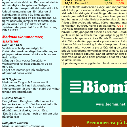
ogynnsamt för slakt i är. Det visar att det är
14,57
Danmark*
1,689
1,689
nödvändigt att ha grisarna färdiga och
De fem största slakterierna i varje land rapporterar 
anmälda för transport till slakteriet tidigt i år.
totalt belopp för veckans slaktade grisar. Summan
Utfodringsintensiteten i förhållande till
slaktade kilo slaktgris. Priset fångar därmed även 
slaktdagen är viktig i år. Trots att det
noteringen, utfall vid klassning, samt även personl
kommer att saknas ett par slaktdagar i jul,
inte bonusar och efterlikvider som betalas vid årets
tror vi prisnivån kommer att fortsätta ligga
Priset gäller avblodade grisar, inälvor uttagna, uta
på en jämn nivå. (Så blev det inte i
könsorgan, putsfett, njurar och diafragma.
OBS!
P
Tyskland, där priset föll 5 cent! Red. anm.)
Svenska slakteriers grundnotering (enligt tabelle
ISN 121213
huvud. Detta gör gör att priserna i den här EU-tabe
jämföra de båda tabellerna ungefärligt, lägg till 7
Marknadskommentarer,
* Priserna fångar inte in t ex Danish Crowns och Ti
slakterier
slut. Räkna därför upp danska priset med ca 1 skr
Utan att faktisk betalning ändras i resp land, kan 
Scan och SLS
tabellen mellan veckorna p g a förändring av valu
Vi slaktar och styckar enligt plan.
pris vid slakterierna omvandlas först till euro. Seda
Oförändrat marknadsläge, bra efterfrågan
till skr vid senare tidpunkt. När du jämför länders pr
på julprodukter såsom skinka och revben. I
olika veckor, använd helst priserna i € för att und
övrigt stiltje.
valutakurserna.
Måndag nästa vecka återställer vi
Uppdateringar av uppgifter kan förekomma i efter
viktintervallet för bäst betalda till 75 kg -
96,9 kg.
Läget och noteringen på smågris är
oförändrat nästa vecka.
KLS Ugglarps
Marknaden för gris är fortsatt stabil.
Julmarknaden är inne i sitt slutskede.
Nötmarknaden är även den stabil och vi har
fortsatt bra efterfrågan.
Ginsten Slakteri
Bengt-Göran Bengtsson:-De har varit en
bra vecka även v 51. Det har varit full rulle
på julprodukterna och bl a märks
efterfrågan på skinka, rev och färs.
-Det är balans i slakten och en mindre brist
på smågrisar.
Prenumerera på 
Dalsjöfors Slakteri
Magnus Lagergren: -Priserna är