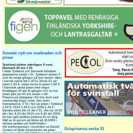
Senaste nytt om marknaden och
priser
Tyskland sänker ytterligare 5 cent,
Danmark 20 øre v 51
I både Tyskland och Danmark fortsätter
grispriserna nedåt v 51. Tyskland sänker 5
cent för tredje gången på fyra veckor, vilket
i svensk valuta blir 1,30 kr. Vecka 41 var
priset 1,93 €, nästa vecka är priset 1,68 €
I Danmark sänks priset med något
försiktigare 20 øre åt gången och nu har
priset gått ner 40 öre sedan v 48.
Priserna på slaktgrisar i EU har dock varit
osedvanligt höga i höst, men även
foderpriserna. V 51 i fjol var priset i Tyskland
1,63 €, 2010 1,48 € och 2009 1,30 €.
Danska priset blir 12 dkr v 51, det var 10,50
dkr i fjol, 9,20 dkr 2010 och 8,40 dkr 2009.
Du kan själv jämföra priserna för en lång
följd av år genom att klicka på @-GRIS i
vänstra spalten på GrisPortalen.
Vid svinkongressen i november sa Danish
Grispriserna vecka 51
Crowns vd Kjeld Johannesen att priset