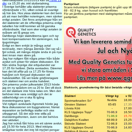
räkenskapsåret 2012/2013 kan bli
i snitt 13
dkr
, ca 15,20 skr, inkl slutbetalning.
Partipriset
I Sverige behåller alla slakterier priserna
Scans industripris (tidigare partipris) är gått upp til
oförändrade v 51, vilket också är ovanligt
69 - 82,9 kg, utan huvud och framfötter.
så här års. Hos vissa slakterier kan det bero
För att jämföra partipriset med slaktgrispriset må
på att man behåller noteringen, men sänker
partipriset.
enligt avtalen. Det finns antydningar från en
del slakterier att de offentliga priserna enligt
tabellen här intill kommer att bli ganska
oförändrade. Vad som sker enligt avtalen är
svårare att få grepp om.
Dahlbergs höjer slaktvikterna igen och tar
bort kompensationen för sänkningen, två
tjugoöringar.
Enligt en liten enkät är många avtal
tecknade, men många återstår. Det var så i
fjol också, att många dröjde ända in på nya
året innan man skrev på.
Jag har nyligen fått några priser från både
avslut och priser för vidare diskussion. Ett
från södra Sverige där erbjudandet var
17,35 för helåret. Detta avvisades. Däremot
kan det bli affär på ca 17,25 för första
halvåret och förnyad diskussion vid
halvårsskiftet. Då vet både grisföretagare
och slakteri mer om andra halvåret.
Om priserna under julkvartalet 2013 hörde
Slaktsvin, grundnotering för bäst betalda viktg
jag en ny spådom om ca 20 kr. Det vill dock
en del slaktare inte höra talas om. Men det
behöver inte vara omöjligt och det är
Slakteri
Viktgr kg
v 51
välbehövligt om vi ska få igång
a
flexibla
18,00
investeringarna igen.
Spotmarknaden Sv
Vid nyligen avslutade Agromek hörde jag
Ginsten Slakteri
65-85
17,35
flera diskussioner om byggnationer, främst
Lövsta Kött
-
17,00
reparation av befintliga stallar och viss
KLS Ugglarps Topp
*
70-96,9
16,50
utbyggnad. Så det står inte stilla på
Dahlbergs
71-96,9
15,70
investeringsfronten, även om det behövs
Dalsjöfors Kvalitet
68-99,9
15,25
mer aktivitet.
Jag har också fått höra om ett sämre avslut,
Skövde Slakteri
72-96,9
15,00
på 15,50 för hela 2013. Med inköpta
KLS Ugglarps Grund
70-96,9
14,60
smågrisar torde det inte bli mycket pengar
Nyhléns & Hugos. avt
flexibla
-