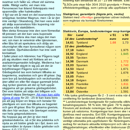
notering kan beräknas till 10 - 15 öre mindre. Exkl e
svartnar och faller av, oftast vid samma
b
)LSOs pris visar från 30/4 2010 grundpris + Primus
ställe. Riktigt varför, vet man inte.
effektivieringstillägg, som i princip alla uppfödare h
Fenomenet har ibland förknippats med
spannmåls- eller halmkvalitet.
Slaktgrisar, garantipris (lägsta pris, vecka)
-I fjol var ett år med en del svansnekros hos
Slakteri med
offentliga
garantipriser utöver individu
smågrisar, berättar Magnus, men i år är det
som regleras via kontrakt förekommer.
inte vanligt i Skaraborg. Det kan vara svårt
att skilja svansnekros från kupering när
-
-
grisarna nått slaktåldern.
Men detta försvarar inte den som förmedlat
Slaktsvin, Europa, landsnoteringar resp korrig
till pressen att det kan vara kuperade
Skr
Land
v 51
v 50
svansar. Endera ska man säga det man
14 dec
Landsnotering*
euro
euro
vet, om man är veterinär eller tjänsteman,
14,61
Tyskland
1,68
1,73
eller låta bli att spekulera och dölja sin
13 dec
jämförbara**
okunnighet tills man konsulterat någon som
vet bättre. Djurhälsovården har inte varit
17,18
Italien
-
1,975
kontaktad.
16,92
England
-
1,945
I fallet plast och klämmor, har Pågens tagit
15,55
Tjeckien
-
-
på sig skulden med att förklara att en
14,98
Danmark
-
1,772
avplastningsmaskin krånglat. Medierna har i
15,03
Spanien
-
1,740
det här fallet skjutit in sig på att det är
brödföretaget Pågens som syndat.
14,53
Irland
-
1,671
Gårdagsbröd tas som bekant tillbaka av
14,58
Tyskland
-
1,676
bagerierna, avplastas och ges till grisar. Jag
15,05
Polen
-
-
som bor på landsbygden och veckohandlar,
14,18
Belgien
-
1,630
äter alltid en eller fler dagar gammalt bröd.
14,01
Frankrike
-
1,611
Jag tycker givetvis att det är helt uppåt
14,07
Holland
-
1,618
väggarna att ge grisarna gårdagsbrödet.
Det vore bättre att sälja det billigare och
13,84
Österrike
-
1,591
därmed slippa återtagen.
Att man kan sälja
* Alla tyska grisföretagare får 2 - 3 cent extra när
några dl vete
för 20 - 25 kr kan bara bero
certifiering för lantbruket (branschkrav).
på att jag köper en limpa och betalar för
** Landsnoteringar korrigerade för nationella olikh
ytterligare en som tas tillbaka av bageriet
betalningssystem. 56 % kött, fritt gård. 79 % slakt
och ges till grisar. Bra för grisarna givetvis,
Förutom vid ändrade noteringar, kan siffrorna påv
tills den här veckan, när återtaget svärtar
kurser på valutorna. Korrigeringar kan även ske i
ner hela grisproduktionen.
jämföras med varandra. Enl ISN. Korrigeringspa
Nu hoppas jag att det är slut med
Tabellen visar redovisad officiell notering (för Sve
grisskandalerna, så vi får äta julskinka och
verkligt utbetalda pris uppfödaren får. Noteringarna 
njuta av ett bättre grisår än i fjol, även om
avdrag för veckans aktuella köttprocent och vikt oc
spannmålen är dyrare i både grisfoder och
tilläggsbetalningar, efterlikvider eller årsbonusar 
limpor. /LG 121214