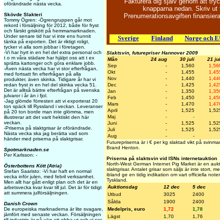
Fakturera dig själv genom att try
oförändrade nästa vecka.
knapparna nedan. Skriv ut 
Skövde Slakteri
Prenumerationsavgiften finansie
Tommy Ögren: -Ögrengruppen går mot
rekord i försäljning för 2012, både för fryst
och färskt griskött på hemmamarknaden.
Under senare tid har vi inte ens hunnit
Sverige
Finland
Norge och 
tänka på exporten. Det är riktigt roligt,
tycker vi alla som jobbar i företagen.
-Vi har hyrt in en hel del extra personal och
Slaktsvin, futurepriser Hannover 2009
t o m våra städare har hjälpt oss att t ex
Mån
24 aug
30 juli
21 jul
sprätta kartonger och göra enklare jobb.
Sep
-
1,560
1,56
-Även nästa vecka har vi stor efterfrågan,
Okt
-
1,455
1,45
med fortsatt fin efterfrågan på alla
Nov
-
1,440
1,44
produkter, även skinka. Tidigare år har vi
redan fryst in en hel del skinka vecka 51.
Dec
-
1,425
1,42
Det är alltså bättre efterfrågan på svenska
Jan
-
1,350
1,35
julvaror i år än i fjol.
Feb
-
1,450
1,45
-Jag glömde förresten att vi exporterat 20
Mars
-
1,470
1,47
ton späck till Ryssland i veckan. Leveranser
April
-
1,525
1,52
på 20 ton borde man inte glömma, men
Maj
-
-
illustrerar att det varit hektiskt den här
veckan.
Juni
-
1,525
1,52
-Priserna på slaktgrisar är oförändrade.
Juli
-
1,525
1,52
Nästa vecka ska jag berätta vad som
Aug
-
-
händer med priserna på slaktgrisar.
Futurepriserna är i € per kg slaktad vikt på svinm
Brand Henton.
Spotmarknaden.se
Per Karlsson: -
Priserna på slaktsvin vid ISNs internetauktion
North-West German Internet Pig Market är en aukti
Österbottens Kött (Atria)
slaktgrisar. Antalet grisar som säljs är inte stort,
Stefan Saaristo: -Vi har haft en normal
ibland ge en tidig indikation om vart officiella note
vecka inför julen, med febril verksamhet.
Tyskland.
Men allt har gått enligt plan och det är en
Auktionsdag
12 dec
5 dec
arbetsvecka kvar kvar till jul. Det är för tidigt
att summera julförsäljningen.
Utbud
3025
2400
Sålda
1900
2400
Danish Crown
De europeiska marknaderna är lite svagare,
Medelpris, euro
1,72
1,78
jämfört med senaste veckan. Försäljningen
Lägst
1,70
1,76
till industrin är på väg att ebba ut och vi ser