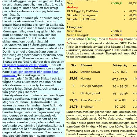
över till utbyggnader på den gården. Det är
Scan
75-96,9
10,27
en andrahandsuppgift, men säker. 1 kr, eller
Avdrag
1,50 kr högre, borde vara ett mer rimligt
pris, vilket verifieras av dem jag talat med
KLS Uggl. Ej GMO-fria
-
-0,20
om nästa år.
Skövde. Ej integrerad
-
-0,20
Det är viktigt att tänka på, att vi inte längre
Skövde. Ej GMO-fria
-
-0,20
har några ekonomiska föreningar som
-
betalar bästa möjliga pris, som är att lita på.
Eko-grisar
Det kunde vi inte när det fanns ekonomiska
Scan Krav
75-96,9
-
föreningar heller, men idag gäller i högsta
grad att förhandla för sig själv och inte
Scan Ekologisk
75-96,9
-
övertalas om att 15,50 kr är det bästa
Gröna siffror =
Ökning
Röda =
Minskning
Oförändra
slakterierna kan betala nästa år!
a
)
Grisarna säljs till svenska slakterier.
OBS! Du betal
Alla väntar väl nu på årets grisskandal, som
Priset är medelpris av vad olika köpare på marknad
ska skrämma konsumenterna att äta skinka.
Slaktsvin, Norden, noteringar
* Gäller endast i 
Det finns en del grönsaksätare som tar
Ugglarps Leveranskontrakt Slaktgris och med t
9,2
plantering av grisskandaler i medierna som
veckoleveranstillägg.
sin livsuppgift. Kanske var notiserna från
Skaraborg ett försök, där det dels skrevs att
30 grisars svansar var kuperade
. Efter ett
Skr
Slakteri
Viktgr. kg
va
par dagar handlade rubrikerna om att grisar
hade
plast och klämmor från brödpåsar i
13,92
Danish Crown
70,0–83,9
dk
tarmarna.
Båda anklagelserna
a
härstammade från Skövde Slakteri och jag
25,93
Nortura
nk
67,1–77,0
frågade Cato Gustafsson vad han har för
folk i slakteriet som inte tycker om att
b
?
HK Agri rybsgris
eu
76 – 92,5
svenska folket älskar skinka och annat gott
från grisen på julbordet?
b
?
HK Agri grund
eu
76 – 92,5
Länsstyrelsen ska nu utreda vad som ligger
bakom uppgifterna, men enligt veterinär
13,74
Atria Premium+
78 – 98
eu
Magnus Paulsson, Djurhälsovården, är
varken det ena eller andra något farligt för
14,79
Snellman
80–105
eu
grisarna och inte heller något nytt. Det
Ländernas avräkningspriser kan inte jämföras exa
handlar troligen inte om någon som börjat
prissättningssystem och med varierande efterbetaln
med europeisk modell av grisproduktion,
Danmark avräknas vid 60 %. Varje procentenhet ä
där svansarna kuperas, eller att någon
a
importerat danska grisar, eller att det varit
) Från norska priser ska dras slaktdjursavgift, m
omfattade svansbitning i slaktgrisstallarna. I
framfötter. 60 % kött. +40 øre. per kött%. Noroc-k
stället lutar det åt att smågrisar vid ca 14
b
) Avräkning sker vid 60 % kött. Priset inkluderar int
dagars ålder får svansnekros. Svansarnas
Danish Crowns notering är bruttonotering. Sedan 
fina blodkärl täpps igen, svanstoppen