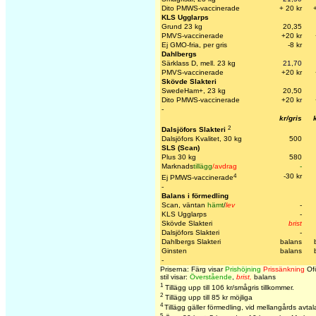
Dito PMWS-vaccinerade
+ 20 kr
KLS Ugglarps
Grund 23 kg
20,35
PMVS-vaccinerade
+20 kr
Ej GMO-fria, per gris
-8 kr
Dahlbergs
Särklass D, mell. 23 kg
21,70
PMVS-vaccinerade
+20 kr
Skövde Slakteri
SwedeHam+, 23 kg
20,50
Dito PMWS-vaccinerade
+20 k
r
-
kr/gris
2
Dalsjöfors Slakteri
Dalsjöfors Kvalitet, 30 kg
500
SLS (Scan)
Plus 30 kg
580
Marknads
tillägg
/avdrag
-
4
-30 kr
Ej PMWS-vaccinerade
-
Balans i förmedling
Scan, väntan
hämt
/
lev
-
KLS Ugglarps
-
Skövde Slakteri
brist
Dalsjöfors Slakteri
-
Dahlbergs Slakteri
balans
Ginsten
balans
-
Priserna: Färg visar
Prishöjning
Prissänkning
Ofö
stil visar:
Överstående
,
brist,
balans
1
Tillägg upp till 106 kr/smågris tillkommer.
2
Tillägg upp till 85 kr möjliga
4
Tillägg gäller förmedling, vid mellangårds avtal
5