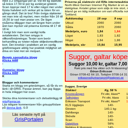
med 3,2 omgångar per år. Vid 89 kg slaktvikt
Priserna på slaktsvin vid ISNs internetauktio
så krävs 17,50 kr per kg avräknat griskött.
North-West German Internet Pig Market är en auk
Scan öppnar med 17 kr eller något mer under
slaktgrisar. Antalet grisar som säljs är inte stor
första halvåret och verkar att ta täten för en
ibland ge en tidig indikation om vart officiella n
gångs skull. Det är bra! Från övriga slakterier
Tyskland.
vet man inte så mycket, men nivåer från 16 till
Auktionsdag
18 sep
9 sep
16,50 är vad man pratar om. De lägre
Utbud
2060
2060
nivåerna tillägger man att längre fram under
året kan mycket väl priserna komma till 17 till
Sålda
1970
2060
18 kr.
Medelpris, euro
1,84
1,84
I övrigt bör man som vanligt kolla
avtalstexten. Det kan smyga in
Lägst
1,83
1,82
villkorsförsämringar. Texter som berör
Högst
1,84
1,86
behandling av tvister måste skiljedomsvillkoret
Medelpris, skr
15,84
15,95
bort. Det innebär i praktiken att en vanlig
grisföretagare aldrig har praktisk möjlighet att
driva en tvist mot sin motpart.
Suggor, galtar köpe
Bengts sporadiska blogg
Klicka HÄR
Suggor 10,00 kr, galtar 7,00 
-
Rakt pris med fria vikter och fri klassning!
Gunnelas blogg
Göran Eriksson
Klicka HÄR
Göran 0708-42 64 10, Torbjörn 0708-14 31
K
erikssonsdjurtransport@swipnet.se
Bloggar och kommentarer
Starta en blogg om grisnäringen, så får du en
Suggor, Sverige
länk i @-GRIS. Passar ämnet, kan jag lägga
Slakteri
Kg, 58 %
in hela inlägget här ovan.
Knorrevången
Fri vikt, klass**
1
Tallhöjden
Fri vikt, klass
1
Skicka dina kommentarer och debattinlägg till
Eriksson Transport
Fri vikt, klass**
1
gris@agrar.se
.
Läs tidigare kommentarer från grisuppfödare
KLS Ugglarps
140-
på
denna länk
. /
LG
Ginsten
140,1 kg-
Dahlbergs
140-
Läs senaste nytt på
Skövde
140-
GrisPortalen
Scan
140-
Dalsjöfors
58%
Nyhléns & Hugoson
140-