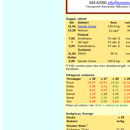
044-42080
info@knorre
Transportör Alexander Månsson 
Suggor, utland
Skr
Slakteri
Anm.
val
11,04
Danish Crown
129,9 kg-
dk
a
13,28
Nortura
nk
Fri vikt
Finland
7,66
Snellmans
Fri vikt, E
eu
?
HK Agrii
Fri vikt, E
eu
5,05
Österbottens
Fri vikt, E
eu
Tyskland
11,84
ZNVG
56 %
eu
Galtar
9,89
Danish Crown
109,9 kg-
dk
a
) Från norska priser ska dras slaktdjursavgift,
framfötter.
Viktigaste valutorna
Torsdagar
v 38
v 37
v 36
v 3
Pund
10,27
10,31
10,33
10,1
Dollar
6,36
6,51
6,61
6,5
Euro
8,61
8,67
8,71
8,6
Dansk
1,15
1,16
1,16
1,1
Norsk
1,09
1,10
1,08
1,0
Yen
6,48
6,56
6,64
6,6
Priset på valutor i skr.
Grön = valutan är dyrare.
Smågrisar, Sverige
Vecka
v 39
Slakteri
kr/kg
1
Ginsten Slakt
Smågrisar, 23 kg
21,50