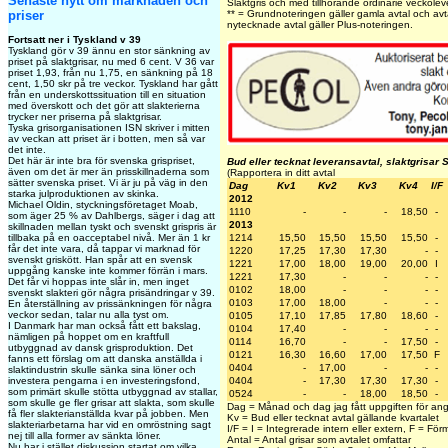
Senaste nytt om marknaden och
Slaktgris och med tillhörande ordinarie veckoleve
priser
** = Grundnoteringen gäller gamla avtal och avta
nytecknade avtal gäller Plus-noteringen.
Fortsatt ner i Tyskland v 39
Tyskland gör v 39 ännu en stor sänkning av
priset på slaktgrisar, nu med 6 cent. V 36 var
priset 1,93, från nu 1,75, en sänkning på 18
cent, 1,50 skr på tre veckor. Tyskland har gått
från en underskottssituation till en situation
med överskott och det gör att slakterierna
trycker ner priserna på slaktgrisar.
Tyska grisorganisationen ISN skriver i mitten
av veckan att priset är i botten, men så var
det inte.
Det här är inte bra för svenska grispriset,
Bud eller tecknat leveransavtal, slaktgrisar 
även om det är mer än prisskillnaderna som
(Rapportera in ditt avtal
sätter svenska priset. Vi är ju på väg in den
Dag
Kv1
Kv2
Kv3
Kv4
I/F
starka julproduktionen av skinka.
2012
Michael Oldin, styckningsföretaget Moab,
1110
-
-
-
18,50
-
som äger 25 % av Dahlbergs, säger i dag att
2013
skillnaden mellan tyskt och svenskt grispris är
tillbaka på en oacceptabel nivå. Mer än 1 kr
1214
15,50
15,50
15,50
15,50
-
får det inte vara, då tappar vi marknad för
1220
17,25
17,30
17,30
-
-
svenskt griskött. Han spår att en svensk
1221
17,00
18,00
19,00
20,00
I
uppgång kanske inte kommer förrän i mars.
1221
17,30
-
-
-
-
Det får vi hoppas inte slår in, men inget
0102
18,00
-
-
-
-
svenskt slakteri gör några prisändringar v 39.
0103
17,00
18,00
-
-
-
En återställning av prissänkningen för några
veckor sedan, talar nu alla tyst om.
0105
17,10
17,85
17,80
18,60
-
I Danmark har man också fått ett bakslag,
0104
17,40
-
-
-
-
nämligen på hoppet om en kraftfull
0114
16,70
-
-
17,50
-
utbyggnad av dansk grisproduktion. Det
0121
16,30
16,60
17,00
17,50
F
fanns ett förslag om att danska anställda i
0404
-
17,00
-
-
-
slaktindustrin skulle sänka sina löner och
investera pengarna i en investeringsfond,
0404
-
17,30
17,30
17,30
-
som primärt skulle stötta utbyggnad av stallar,
0524
-
-
18,00
18,50
-
som skulle ge fler grisar att slakta, som skulle
Dag = Månad och dag jag fått uppgiften för ang
få fler slakterianställda kvar på jobben. Men
Kv = Bud eller tecknat avtal gällande kvartalet
slakteriarbetarna har vid en omröstning sagt
I/F = I = Integrerade intern eller extern, F = Fö
nej till alla former av sänkta löner.
Antal = Antal grisar som avtalet omfattar
Nu har i stället diskussion startat om vilka