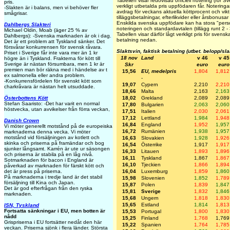
Tabellen visar redovisad officiell notering (för S
pris.
verkligt utbetalda pris uppfödaren får. Noteringarn
-Slakten är i balans, men vi behöver fler
avdrag för veckans aktuella köttprocent och vikt 
smågrisar.
tilläggsbetalningar, efterlikvider eller årsbonusa
Enskilda svenska uppfödare kan ha stora "person
Dahlbergs Slakteri
noteringen och standardavtalen (tillägg runt 2 -
Michael Oldin, Moab (äger 25 % av
Tabellen visar därför lågt verkligt pris för svensk
Dahlbergs): -Svenska marknaden är ok i dag.
betalning nedan.
Det är ett problem att Tyskland sänker. Det
försvårar konkurrensen för svensk råvara.
Slaktsvin, faktisk betalning (utbet. belopp/sl
Priset i Sverige får inte vara mer än 1 kr
18 nov
Land
v 46
v 45
högre än i Tyskland. Frakterna för kött till
Sverige är nästan försumbara, men 1 kr är
Skr
euro
euro
premien man bör räkna med i händelse av t
15,56
EU, medelpris
1,804
1,812
ex salmonella eller andra problem.
-
-Konkurrensfördelen för svenskt kött som
19,07
Cypern
2,210
2,210
charkråvara är nästan helt utsuddade.
18,66
Malta
2,163
2,163
18,02
Grekland
2,089
2,089
Österbottens Kött
Stefan Saaristo: -Det har varit en normal
17,80
Bulgarien
2,063
2,060
höstvecka, utan avvikelser från förra veckan,
17,51
Italien
2,030
2,061
17,12
Lettland
1,984
1,948
Danish Crown
16,84
England
1,952
1,957
Vi möter generellt motstånd på de europeiska
16,72
Rumänien
1,938
1,957
marknaderna denna vecka. Vi möter
motstånd vid försäljningen av kotlett och
16,63
Slovakien
1,928
1,926
skinka och priserna på framändar och bog
16,54
Österrike
1,917
1,917
sjunker långsamt. Karrén är ute ur säsongen
16,33
Litauen
1,893
1,896
och priserna är stabila på en låg nivå.
16,11
Tyskland
1,867
1,867
Sotmarknaden för bacon i England är
16,10
Tjeckien
1,866
1,894
påverkad av marknaden för färskt kött och
16,04
Luxemburg
1,859
1,860
det är press på priserna.
På marknaderna i tredje land är det stabil
15,98
Slovenien
1,852
1,789
försäljning till Kina och Japan.
15,87
Polen
1,839
1,847
Det är god efterfrågan från den ryska
15,81
Sverige
1,832
1,846
marknaden.
15,68
Ungern
1,818
1,830
15,65
Estland
1,814
1,813
ISN, Tyskland
Fortsatta sänkningar i EU, men botten är
15,53
Portugal
1,800
1,830
nådd
15,25
Finland
1,768
1,769
Grispriserna i EU fortsätter nedåt den här
15,22
Spanien
1,764
1,785
veckan. Priserna sjönk i flera länder. Största