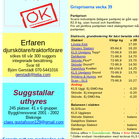
Grispriserna vecka 39
Partipriset
Scans industripris (tidigare partipris) är gått upp t
82,9 kg, utan huvud och framfötter.
För att jämföra partipriset med slaktgrispriset 
partipriset.
Slaktsvin, grundnotering för bäst betalda vik
Erfaren
Slakteri
Viktgr kg
v 39
Lövsta Kött
-
17,00
Ginsten Slakteri
65-94,9
16,20
djurskötare/traktorförare
KLS Ugglarps
Topp
*
70-99,9
15,60
sökes till vår 300 suggors
Dahlbergs
71-96,9
14,70
integrerade besättning.
Skövde
Plus
**
72-96,9
15,70
Skövde
Grund
**
72-96,9
14,50
Svar till
Dalsjöfors
Kvalitet
68-104,9
14,25
Björn Gerstädt 070-5441016
KLS Ugglarps
Grund
70-99,9
13,70
gerstadt@telia.com
Nyhléns & Hugos
. avt
flexibla
-
Scan - SLS
75-96,9
10,27
Avdrag
KLS Uggl. Ej GMO-fria
-
-0,20
Suggstallar
Skövde. Ej integrerad
-
-0,20
Skövde. Ej GMO-fria
-
-0,20
uthyres
-
Balansen i slakten
245 platser. 41 x 6 grupper.
SLS/Scan
-
-
Byggt/renoverat 2001 - 2002
KLS Ugglarps
-
-
Blekinge
Skövde Slakteri
-
balans
Dalsjöfors Slakteri
-
-
claes.gustafsson129@gmail.com
Dahlbergs Slakteri
-
balans
Ginsten
-
balans
Gröna siffror =
Överstående,
Röda =
Brist
Oförän
* Gäller endast i kombination med tecknat KLS