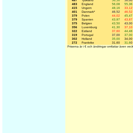
487
Tyskland
56,50
56,00
483
England
56,08
55,36
415
Ungern
48,16
33,12
401
Danmark*
46,52
46,52
379
Polen
44,02
45,47
379
Spanien
43,97
43,87
375
Belgien
43,50
43,00
356
Luxemburg
41,30
37,10
322
Estland
37,60
44,48
319
Portugal
37,00
37,00
302
Holland
35,00
34,00
272
Frankrike
31,60
31,6
0
Priserna är i € och ändringar omfattar även vec