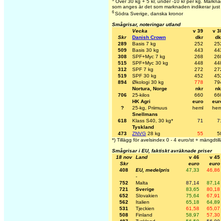
Över 30 kg + 5 kr, under -10 kr per kg. Marknad
som anges är det som marknaden indikerar just
6
Södra Sverige, danska kronor
Smågrisar, noteringar utland
Vecka
v 39
v 3
Skr
Danish Crown
dkr
dk
289
Basis 7 kg
252
25
509
Basis 30 kg
443
44
308
SPF+Myc 7 kg
268
26
515
SPF+Myc 30 kg
448
44
312
SPF 7 kg
272
27
519
SPF 30 kg
452
45
894
Økologi 30 kg
778
79
Nortura, Norge
nkr
nk
706
25-kilos
660
66
HK Agri
euro
eur
?
25-kg, Priimuus
heml
hem
Snellmans
618
Klass S40, 30 kg*
71
7
Tyskland
473
ZNVG
28 kg
55
5
*) Tillägg för avelsindex 0 - 4 euro/st + mängdtil
Smågrisar i EU, faktiskt avräknade priser
18 nov
Land
v 46
v 45
Skr
euro
euro
408
EU, medelpris
47,33
46,86
-
752
Malta
87,14
87,14
721
Sverige
83,65
80,18
652
Slovakien
75,64
67,91
562
Italien
65,18
64,89
531
Tjeckien
61,58
65,07
508
Finland
58,97
57,30