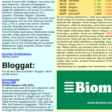
15,18
Frankrike
1,760
1,660
pressen kommer från Tyskland, vars priser har
14,71
Irland
1,705
1,702
stort inflytande. Utbudet på slaktgrisar i
14,62
Belgien
1,695
1,694
Tyskland var fortsatt högt, vilket gjorde det
möjligt för slakterierna att pressa ner priserna.
14,58
Holland
1,690
1,689
Förutom i Tyskland gick priserna ner i
14,57
Danmark*
1,689
1,689
Spanien, Frankrike, Belgien, Österrike,
De fem största slakterierna i varje land rapportera
England och Holland. Danmark har stått emot
totalt belopp för veckans slaktade grisar. Summ
sänkningarna och har kvar priset på samma
slaktade kilo slaktgris. Priset fångar därmed äve
nivå, 1,751 €, sedan fyra veckor. Danska
noteringen, utfall vid klassning, samt även perso
exporten till tredje land kan ses vara
Men inte bonusar och efterlikvider som betalas vi
anledning till stabiliteten i Danmark.
Priset gäller avblodade grisar, inälvor uttagna, u
Trend för tyska marknaden: Marknaden börjar
könsorgan, putsfett, njurar och diafragma.
OBS
löpa fritt, enligt rapporter från marknadens
Svenska slakteriers grundnotering (enligt tabell
aktörer. Som väntat minskar de utbjudna
med huvud. Detta gör gör att priserna i den här 
volymerna och försäljningen sker ganska
att jämföra de båda tabellerna ungefärligt, lägg 
snabbt. Det är inte nödvändigt att acceptera
* Priserna fångar inte in t ex Danish Crowns och 
slakteriernas egna huspriser. Botten borde
slut. Räkna därför upp danska priset med ca 1 s
därmed vara nådd.
Utan att faktisk betalning ändras i resp land, ka
tabellen mellan veckorna p g a förändring av va
Sveriges Grisföretagare
pris vid slakterierna omvandlas först till euro. S
Mattias Espert:
priserna till skr vid senare tidpunkt. När du jämfö
mellan olika veckor, använd helst priserna i € f
Bloggat:
valutakurserna.
Uppdateringar av uppgifter kan förekomma i eft
För att läsa hela innehållet i bloggen, klicka
på blå texten!
Grisgeneralen
Klicka HÄR
Avräkningspris inför 2014
Vi närmar oss raskt 2014 och ovissheten inför
första kvartalets avräkningspris finns.
Produktionskostnaderna ligger på: Arbete +
riskpremie är 120 kr, smågris (just nu) 700 kr,
foder kan beräknas till 475 kr, övrigt 110 kr.
Därtill kommer byggkostnaden. Där utgår jag
ifrån Jarl Karlssons byggkalkyl, 7000 kr per
slaktsvinsplats med ett förräntningskrav på 7
% så ger det 155 kr per producerad slaktgris