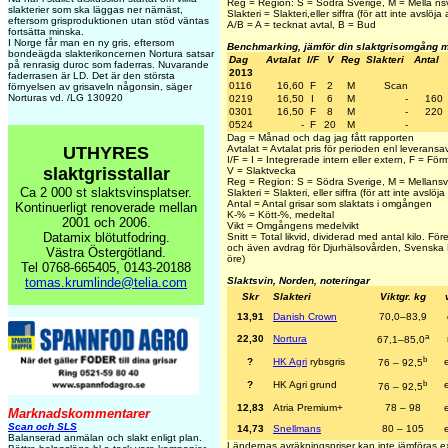
Reg = Region: S = Södra Sverige, M = Mella nsv
slakterier som ska läggas ner närnäst,
Slakteri = Slakteri,eller siffra (för att inte avslöja a
eftersom grisproduktionen utan stöd väntas
A/B = A = tecknat avtal, B = Bud
fortsätta minska.
I Norge får man en ny gris, eftersom
Benchmarking, jämför din slaktgrisomgång 
bondeägda slakterikoncernen Nortura satsar
Dag
Avtalat
I/F
V
Reg
Slakteri
Antal
på renrasig duroc som faderras. Nuvarande
2013
faderrasen är LD. Det är den största
0116
16,60
F
2
M
Scan
förnyelsen av grisaveln någonsin, säger
Norturas vd. /LG 130920
0219
16,50
I
6
M
-
160
0301
16,50
F
8
M
-
220
0524
-
F
20
M
-
Dag = Månad och dag jag fått rapporten
UTHYRES
Avtalat = Avtalat pris för perioden enl leveransav
I/F = I = Integrerade intern eller extern, F = Fö
slaktgrisstallar
V = Slaktvecka
Reg = Region: S = Södra Sverige, M = Mellansv
Ca 2 000 st slaktsvinsplatser.
Slakteri = Slakteri, eller siffra (för att inte avslöja a
Antal = Antal grisar som slaktats i omgången
Kontinuerligt renoverade mellan
K-% = Kött-%, medeltal
2001 och 2006.
Vikt = Omgångens medelvikt
Datamix blötutfodring.
Snitt = Total likvid, dividerad med antal kilo. Fö
och även avdrag för Djurhälsovården, Svenska P
Västra Östergötland.
öre)
Tel 0768-665405, 0143-20188
tomas.krumlinde@telia.com
Slaktsvin, Norden, noteringar
Skr
Slakteri
Viktgr. kg
13,91
Danish Crown
70,0–83,9
a
22,30
Nortura
67,1–85,0
b
?
HK Agri
rybsgris
76 – 92,5
b
?
HK Agri grund
76 – 92,5
12,83
Atria Premium+
78 – 98
Marknadskommentarer
Scan och SLS
14,73
Snellmans
80 – 105
Balanserad anmälan och slakt enligt plan.
Ländernas avräkningspriser kan inte jämföras 