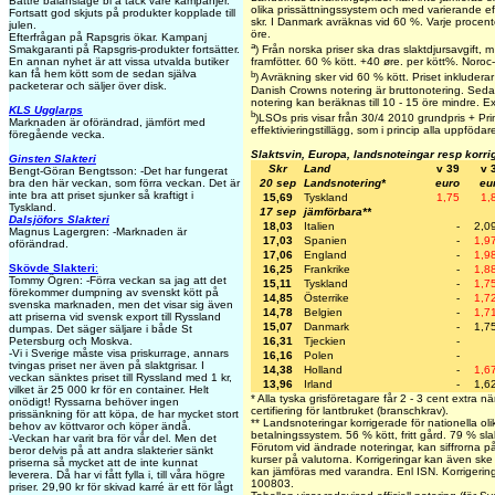
Bättre balansläge bl a tack vare kampanjer.
olika prissättningssystem och med varierande ef
Fortsatt god skjuts på produkter kopplade till
skr. I Danmark avräknas vid 60 %. Varje procen
julen.
öre.
Efterfrågan på Rapsgris ökar. Kampanj
a
Smakgaranti på Rapsgris-produkter fortsätter.
) Från norska priser ska dras slaktdjursavgift,
En annan nyhet är att vissa utvalda butiker
framfötter. 60 % kött. +40 øre. per kött%. Noroc
kan få hem kött som de sedan själva
b
) Avräkning sker vid 60 % kött. Priset inkluderar 
packeterar och säljer över disk.
Danish Crowns notering är bruttonotering. Seda
notering kan beräknas till 10 - 15 öre mindre. Exk
KLS Ugglarps
b
)LSOs pris visar från 30/4 2010 grundpris + Prim
Marknaden är oförändrad, jämfört med
effektivieringstillägg, som i princip alla uppfödar
föregående vecka.
Slaktsvin, Europa, landsnoteingar resp korri
Ginsten Slakteri
Skr
Land
v 39
v 
Bengt-Göran Bengtsson: -Det har fungerat
20 sep
Landsnotering*
euro
eu
bra den här veckan, som förra veckan. Det är
inte bra att priset sjunker så kraftigt i
15,69
Tyskland
1,75
1,
Tyskland.
17 sep
jämförbara**
Dalsjöfors Slakteri
18,03
Italien
-
2,0
Magnus Lagergren: -Marknaden är
17,03
Spanien
-
1,9
oförändrad.
17,06
England
-
1,9
Skövde Slakteri
:
16,25
Frankrike
-
1,8
Tommy Ögren: -Förra veckan sa jag att det
15,11
Tyskland
-
1,7
förekommer dumpning av svenskt kött på
14,85
Österrike
-
1,7
svenska marknaden, men det visar sig även
14,78
Belgien
-
1,7
att priserna vid svensk export till Ryssland
15,07
Danmark
-
1,7
dumpas. Det säger säljare i både St
16,31
Tjeckien
-
Petersburg och Moskva.
-Vi i Sverige måste visa priskurrage, annars
16,16
Polen
-
tvingas priset ner även på slaktgrisar. I
14,38
Holland
-
1,6
veckan sänktes priset till Ryssland med 1 kr,
13,96
Irland
-
1,6
vilket är 25 000 kr för en container. Helt
* Alla tyska grisföretagare får 2 - 3 cent extra n
onödigt! Ryssarna behöver ingen
certifiering för lantbruket (branschkrav).
prissänkning för att köpa, de har mycket stort
** Landsnoteringar korrigerade för nationella oli
behov av köttvaror och köper ändå.
betalningssystem. 56 % kött, fritt gård. 79 % sla
-Veckan har varit bra för vår del. Men det
Förutom vid ändrade noteringar, kan siffrorna p
beror delvis på att andra slakterier sänkt
kurser på valutorna. Korrigeringar kan även ske
priserna så mycket att de inte kunnat
kan jämföras med varandra. Enl ISN. Korrigeri
leverera. Då har vi fått fylla i, till våra högre
100803.
priser. 29,90 kr för skivad karré är ett för lågt