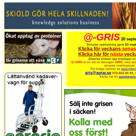
@-GRIS
20 sept
Senaste uppdatering gjord
23 sep
Klicka för veckans
senas
Klicka här för
nästa
veck
(Dateras endast upp torsdagar oc
@-
GRIS
är en del av tidningen
GRIS
,
med aktu
senaste noteringsnytt.
För övriga nyheter se
www.grispo
gris@agrar.se
070-663 60 90,
Klicka här för
annonspris