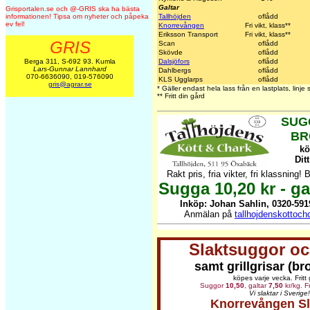
Galtar
Grisportalen.se och @-GRIS ska ha bästa
Tallhöjden
oflådd
informationen! Tipsa om nyheter och påpeka
ev fel!
Knorrevången
Fri vikt, klass**
Eriksson Transport
Fri vikt, klass**
GRIS
Scan
oflådd
Skövde
oflådd
Dalsjöfors
oflådd
Berga 311, S-692 93. Kumla
Lars-Gunnar Lannhard
Dahlbergs
oflådd
070-6636090, 019-576090
KLS Ugglarps
oflådd
gris@agrar.se
* Gäller endast hela lass från en lastplats, linj
** Fritt din gård
SUG
BR
kö
Dit
Rakt pris, fria vikter, fri klassning! 
Sugga 10,20 kr - gal
Inköp: Johan Sahlin, 0320-5919
Anmälan på
tallhojdenskottoc
Slaktsuggor oc
samt grillgrisar (br
köpes varje vecka. Fritt 
Suggor
10,50
, galtar
7,50
kr/kg. Fr
Vi slaktar i Sverige!
Knorrevången Sl