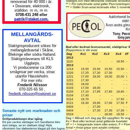
Slaktgris och med tillhörande ordinarie veckoleve
renoverad för 40 000 i år.
** = För nytecknade avtal gäller Plus-noteringen
• Doserare, elektronik,
*** = Gäller Scan-avtal tecknade efter 1 novem
ställdon m m, m m.
0708-431 248 eller
patrik@staket.com.
MELLANGÅRDS-
AVTAL
Slaktgrisproducent sökes för
Bud eller tecknat leveransavtal, slaktgrisar 
mellangårdsavtal i Skåne,
(Rapportera in ditt avtal
Blekinge eller södra Halland.
Dag
Kv1
Kv2
Kv3
Kv4
I/F
2012
Slaktgrisleverans till KLS
1110
-
-
-
18,50
-
Ugglarps.
2013
Vi producererar ca 200
1214
15,50
15,50
15,50
15,50
-
smågrisar per vecka, strax
1220
17,25
17,30
17,30
-
-
utanför Hässleholm.
1221
17,00
18,00
19,00
20,00
I
För mer info:
1221
17,30
-
-
-
-
0102
18,00
-
-
-
-
Frederik Nilsson
0103
17,00
18,00
-
-
-
070-325 65 50 ,
0105
17,10
17,85
17,80
18,60
-
frederik.nilsson@swipnet.se
0104
17,40
-
-
-
-
0114
16,70
-
-
17,50
-
0121
16,30
16,60
17,00
17,50
F
0404
-
17,00
-
-
-
Senaste nytt om marknaden och
0404
-
17,30
17,30
17,30
-
0524
-
-
18,00
18,50
-
priser
Dag = Månad och dag jag fått uppgiften för ang
Grillproduktionen drar igång
Kv = Bud eller tecknat avtal gällande kvartalet
Ett par vackra vårdagar och handlarna blev
I/F = I = Integrerade intern eller extern, F = Fö
som tokiga, sa en slaktare idag! Hela
Antal = Antal grisar som avtalet omfattar
vårvintern har slakterierna klagat på den lugna