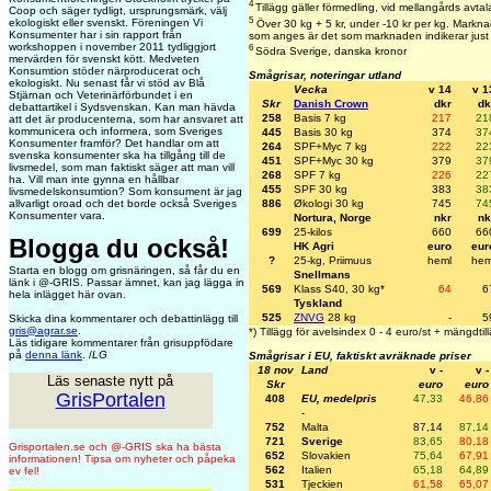
4
Tillägg gäller förmedling, vid mellangårds avtal
Coop och säger tydligt, ursprungsmärk, välj
5
ekologiskt eller svenskt. Föreningen Vi
Över 30 kg + 5 kr, under -10 kr per kg. Marknad
Konsumenter har i sin rapport från
som anges är det som marknaden indikerar just
workshoppen i november 2011 tydliggjort
6
Södra Sverige, danska kronor
mervärden för svenskt kött. Medveten
Konsumtion stöder närproducerat och
Smågrisar, noteringar utland
ekologiskt. Nu senast får vi stöd av Blå
Vecka
v 14
v 1
Stjärnan och Veterinärförbundet i en
Skr
Danish Crown
dkr
dk
debattartikel i Sydsvenskan. Kan man hävda
258
Basis 7 kg
217
21
att det är producenterna, som har ansvaret att
kommunicera och informera, som Sveriges
445
Basis 30 kg
374
37
Konsumenter framför? Det handlar om att
264
SPF+Myc 7 kg
222
22
svenska konsumenter ska ha tillgång till de
451
SPF+Myc 30 kg
379
37
livsmedel, som man faktiskt säger att man vill
268
SPF 7 kg
226
22
ha. Vill man inte gynna en hållbar
455
SPF 30 kg
383
38
livsmedelskonsumtion? Som konsument är jag
886
Økologi 30 kg
745
74
allvarligt oroad och det borde också Sveriges
Konsumenter vara.
Nortura, Norge
nkr
nk
699
25-kilos
660
66
Blogga du också!
HK Agri
euro
eur
?
25-kg, Priimuus
heml
hem
Starta en blogg om grisnäringen, så får du en
Snellmans
länk i @-GRIS. Passar ämnet, kan jag lägga in
569
Klass S40, 30 kg*
64
6
hela inlägget här ovan.
Tyskland
525
ZNVG
28 kg
-
5
Skicka dina kommentarer och debattinlägg till
gris@agrar.se
.
*) Tillägg för avelsindex 0 - 4 euro/st + mängdtil
Läs tidigare kommentarer från grisuppfödare
på
denna länk
. /
LG
Smågrisar i EU, faktiskt avräknade priser
18 nov
Land
v -
v -
Läs senaste nytt på
Skr
euro
euro
GrisPortalen
408
EU, medelpris
47,33
46,86
-
752
Malta
87,14
87,14
721
Sverige
83,65
80,18
Grisportalen.se och @-GRIS ska ha bästa
652
Slovakien
75,64
67,91
informationen! Tipsa om nyheter och påpeka
562
Italien
65,18
64,89
ev fel!
531
Tjeckien
61,58
65,07