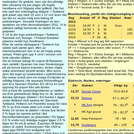
Reg = Region: S = Södra Sverige, M = Mella nsv
marknaden för griskött, men när det plötsligt
Slakteri = Slakteri,eller siffra (för att inte avslöja a
blev vårvärme ett par dagar, då ringde
A/B = A = tecknat avtal, B = Bud
handlarna och frågade efter grillkött. Det har
inte varit stor orderingång tidigare. I Tyskland
Benchmarking, jämför din slaktgrisomgång 
gick priset upp med 13 cent v 12 och även där
Dag
Avtalat
I/F
V
Reg
Slakteri
Antal
var det en vacker helg som bidrog till
prishöjningen. Senaste höjningen av den
2013
storleken var efter dioxinskandalen 2011. Vi är
0116
16,60
F
2
M
Scan
således väldigt beroende av vädret för bra
0219
16,50
I
6
M
-
160
grispriser.
0301
16,50
F
8
M
-
220
V 14 är det inga prisändringar i Tyskland,
0524
-
F
20
M
-
Danmark och Sverige. I Finland fortsätter
priserna nedåt hos Snellmans.
Dag = Månad och dag jag fått rapporten
Efter de varma vårdagarna i Tyskland har
Avtalat = Avtalat pris för perioden enl leveransav
vädret varit sämre igen. Men av
I/F = I = Integrerade intern eller extern, F = Fö
internetauktionen kan vi se att höjda priser
V = Slaktvecka
väntas. Priset gick upp 4 cent i veckan och
Reg = Region: S = Södra Sverige, M = Mellansv
hela utbudet såldes.
Slakteri = Slakteri, eller siffra (för att inte avslöja a
Det är fortsatt stängt för export till Ryssland,
Antal = Antal grisar som slaktats i omgången
men särskilt i Spanien har man förväntningar
K-% = Kött-%, medeltal
på att kunna öppna exporten, sedan några
Vikt = Omgångens medelvikt
ryska veterinärer besökt landet. Men ännu
Snitt = Total likvid, dividerad med antal kilo. Fö
syns det inget av ryssbesöket i orderböckerna.
även avdrag för Djurhälsovården, Svenska Pig, 
Det verkar också som om övriga EU-länder är
måttligt förtjusta i de separata förhandlingar
Slaktsvin, Norden, noteringar
som bl a Spanien försöker. EU vill ha en total
Skr
Slakteri
Viktgr. kg
öppning för export från alla länder.
Om vi bara får rysslandsproblemet ur världen,
12,37
Danish Crown
70,0–83,9
ser EUs grismarknad riktigt bra ut i år, skriver
danska tidningar. Slakten i EU kvartal 1 ligger
a
22,12
Nortura
67,1–90,0
under fjolårets nivå samma tid. Danmark,
Tyskland, Holland och Frankrike svarar för nära
b
?
HK Agri
rybsgris
76 – 92,5
50 % av EUs totala slakt och under årets
första 10 veckor är slakten i dessa fyra länder
b
?
HK Agri grund
76 – 92,5
2 % lägre än samma period i fjol.
Decemberräkningen av grisantalet i EU ligger
11,65
Atria Premium+
78 – 98
0,6 % under och dräktiga suggor ligger 2,6 %
lägre än för ett år sedan. Exporten till fjärran
13,79
Snellmans
80 – 105
östern är stabil. Konkurrensen från USA är
lägre pga PEDV hos smågrisar och
Ländernas avräkningspriser kan inte jämföras e
amerikanska grispriset stiger. I både Kina och
prissättningssystem och med varierande efterbet