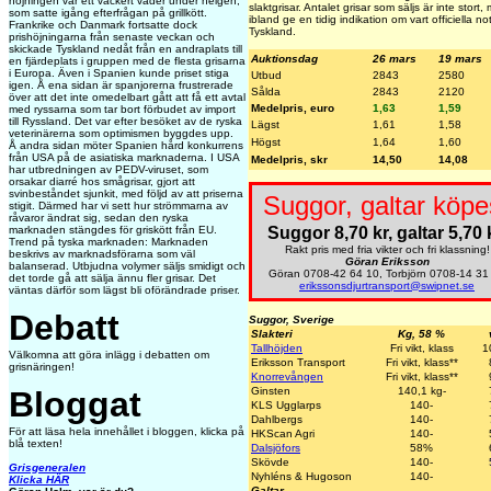
höjningen var ett vackert väder under helgen,
slaktgrisar. Antalet grisar som säljs är inte stor
som satte igång efterfrågan på grillkött.
ibland ge en tidig indikation om vart officiella n
Frankrike och Danmark fortsatte dock
Tyskland.
prishöjningarna från senaste veckan och
skickade Tyskland nedåt från en andraplats till
Auktionsdag
26 mars
19 mars
en fjärdeplats i gruppen med de flesta grisarna
i Europa. Även i Spanien kunde priset stiga
Utbud
2843
2580
igen. Å ena sidan är spanjorerna frustrerade
Sålda
2843
2120
över att det inte omedelbart gått att få ett avtal
Medelpris, euro
1,63
1,59
med ryssarna som tar bort förbudet av import
till Ryssland. Det var efter besöket av de ryska
Lägst
1,61
1,58
veterinärerna som optimismen byggdes upp.
Högst
1,64
1,60
Å andra sidan möter Spanien hård konkurrens
från USA på de asiatiska marknaderna. I USA
Medelpris, skr
14,50
14,08
har utbredningen av PEDV-viruset, som
orsakar diarré hos smågrisar, gjort att
svinbeståndet sjunkit, med följd av att priserna
Suggor, galtar köpe
stigit. Därmed har vi sett hur strömmarna av
råvaror ändrat sig, sedan den ryska
Suggor 8,70 kr, galtar 5,70 k
marknaden stängdes för griskött från EU.
Trend på tyska marknaden: Marknaden
Rakt pris med fria vikter och fri klassning!
beskrivs av marknadsförarna som väl
Göran Eriksson
balanserad. Utbjudna volymer säljs smidigt och
Göran 0708-42 64 10, Torbjörn 0708-14 31
det torde gå att sälja ännu fler grisar. Det
erikssonsdjurtransport@swipnet.se
väntas därför som lägst bli oförändrade priser.
Debatt
Suggor, Sverige
Slakteri
Kg, 58 %
Tallhöjden
Fri vikt, klass
1
Välkomna att göra inlägg i debatten om
Eriksson Transport
Fri vikt, klass**
grisnäringen!
Knorrevången
Fri vikt, klass**
Ginsten
140,1 kg-
Bloggat
KLS Ugglarps
140-
Dahlbergs
140-
För att läsa hela innehållet i bloggen, klicka på
HKScan Agri
140-
blå texten!
Dalsjöfors
58%
Skövde
140-
Grisgeneralen
Nyhléns & Hugoson
140-
Klicka HÄR
Galtar