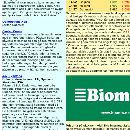
14,62
Belgien
1,695
1,694
-Slaktkön minskar, men nu kommer snart en
14,58
Holland
1,690
1,689
rad med 4-dagarsveckor (påsk, 1 maj, Kristi
himmelsfärd och 6 juni) som riskerar att bygga
14,57
Danmark*
1,689
1,689
upp kö igen. 225 grisar försvann ur kön pga
De fem största slakterierna i varje land rapportera
en olycka i en rondell när en lastbil välte.
totalt belopp för veckans slaktade grisar. Summ
slaktade kilo slaktgris. Priset fångar därmed äve
Österbottens Kött
noteringen, utfall vid klassning, samt även pers
Stefan Saaristo: -
inte bonusar och efterlikvider som betalas vid åre
Priset gäller avblodade grisar, inälvor uttagna, u
Danish Crown
könsorgan, putsfett, njurar och diafragma.
OBS
De europeiska marknaderna är stabila, men
Svenska slakteriers grundnotering (enligt tabel
med en god efterfrågan. Påsken börjar att
huvud. Detta gör gör att priserna i den här EU-ta
påverka försäljningen och på alla marknader
jämföra de båda tabellerna ungefärligt, lägg till
rapporteras om god efterfrågan till stabila
* Priserna fångar inte in t ex Danish Crowns och 
priser. På baconmarknaden i England är
slut. Räkna därför upp danska priset med ca 1 s
kontrakten för april ingångna till en lätt
Utan att faktisk betalning ändras i resp land, ka
stigande prisnivå. På marknaderna i tredje
tabellen mellan veckorna p g a förändring av va
land är det fortsatt stängt i Ryssland, medan
pris vid slakterierna omvandlas först till euro. S
det är oförändrad försäljning till Kina.
till skr vid senare tidpunkt. När du jämför länders
Det är god efterfrågan från den japanska
olika veckor, använd helst priserna i € för att u
marknaden, men den låga kursen på yen
valutakurserna.
påverkar de priser vi hämtar hem negativt.
Uppdateringar av uppgifter kan förekomma i eft
ISN, Tyskland
Olika pristrender inom EU, Spanien
förskjuter USA
Priserna i EUs länder visar en oenhetlig
tendens. Priserna är under press i centrala
Europa, men i andra länder höjs priserna.
Det tyska priset tar ledningen igen, men i
negativ riktning. Några tyska slakterier satte
ner priserna i onsdags förra veckan till 1,55 €,
efter den oväntat stora höjningen med 13
cent. Priset sänktes på fredagen med 5 cent.
De holländska, belgiska och österrikiska
priserna gick också på reträtt.
Höjningen med 13 cent var verkligen stor,
historiskt sett. Vi får gå tillbaka till 2011 och
kölvattnet efter dioxinkrisen för att hitta en lika
Priserna på slaktsvin vid ISNs internetauktio
stor höjning. En bidragande orsak till
North-West German Internet Pig Market är en auk