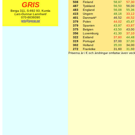
508
Finland
58,97
57,30
GRIS
487
Tyskland
56,50
56,00
483
England
56,08
55,36
Berga 311, S-692 93. Kumla
415
Ungern
48,16
33,12
Lars-Gunnar Lannhard
070-6636090
401
Danmark*
46,52
46,52
gris@agrar.se
379
Polen
44,02
45,47
379
Spanien
43,97
43,87
375
Belgien
43,50
43,00
356
Luxemburg
41,30
37,10
322
Estland
37,60
44,48
319
Portugal
37,00
37,00
302
Holland
35,00
34,00
272
Frankrike
31,60
31,6
0
Priserna är i € och ändringar omfattar även vec