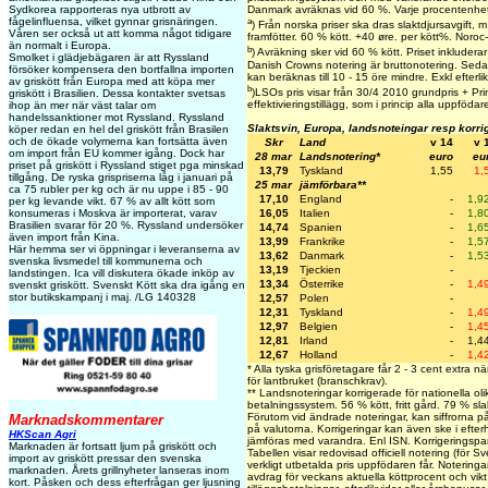
Sydkorea rapporteras nya utbrott av
Danmark avräknas vid 60 %. Varje procentenhet
fågelinfluensa, vilket gynnar grisnäringen.
a
) Från norska priser ska dras slaktdjursavgift,
Våren ser också ut att komma något tidigare
framfötter. 60 % kött. +40 øre. per kött%. Noroc
än normalt i Europa.
b
) Avräkning sker vid 60 % kött. Priset inkluderar 
Smolket i glädjebägaren är att Ryssland
Danish Crowns notering är bruttonotering. Sedan
försöker kompensera den bortfallna importen
kan beräknas till 10 - 15 öre mindre. Exkl efterlik
av griskött från Europa med att köpa mer
b
)LSOs pris visar från 30/4 2010 grundpris + Prim
griskött i Brasilien. Dessa kontakter svetsas
effektivieringstillägg, som i princip alla uppfödar
ihop än mer när väst talar om
handelssanktioner mot Ryssland. Ryssland
Slaktsvin, Europa, landsnoteingar resp korri
köper redan en hel del griskött från Brasilen
och de ökade volymerna kan fortsätta även
Skr
Land
v 14
v 
om import från EU kommer igång. Dock har
28 mar
Landsnotering*
euro
eu
priset på griskött i Ryssland stiget pga minskad
13,79
Tyskland
1,55
1,
tillgång. De ryska grispriserna låg i januari på
25 mar
jämförbara**
ca 75 rubler per kg och är nu uppe i 85 - 90
17,10
England
-
1,9
per kg levande vikt. 67 % av allt kött som
16,05
Italien
-
1,8
konsumeras i Moskva är importerat, varav
Brasilien svarar för 20 %. Ryssland undersöker
14,74
Spanien
-
1,6
även import från Kina.
13,99
Frankrike
-
1,5
Här hemma ser vi öppningar i leveranserna av
13,62
Danmark
-
1,5
svenska livsmedel till kommunerna och
13,19
Tjeckien
-
landstingen. Ica vill diskutera ökade inköp av
13,34
Österrike
-
1,4
svenskt griskött. Svenskt Kött ska dra igång en
stor butikskampanj i maj. /LG 140328
12,57
Polen
-
12,31
Tyskland
-
1,4
12,97
Belgien
-
1,4
12,81
Irland
-
1,4
12,67
Holland
-
1,4
* Alla tyska grisföretagare får 2 - 3 cent extra nä
för lantbruket (branschkrav).
** Landsnoteringar korrigerade för nationella oli
betalningssystem. 56 % kött, fritt gård. 79 % sla
Förutom vid ändrade noteringar, kan siffrorna p
Marknadskommentarer
på valutorna. Korrigeringar kan även ske i efte
HKScan Agri
jämföras med varandra. Enl ISN. Korrigerings
Marknaden är fortsatt ljum på griskött och
Tabellen visar redovisad officiell notering (för S
import av griskött pressar den svenska
verkligt utbetalda pris uppfödaren får. Noteringarn
marknaden. Årets grillnyheter lanseras inom
avdrag för veckans aktuella köttprocent och vikt 
kort. Påsken och dess efterfrågan ger ljusning