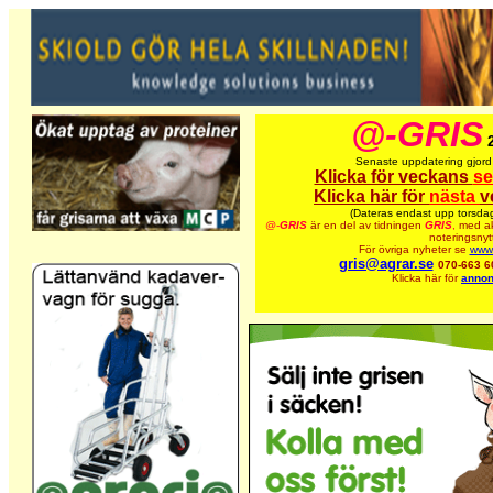
@-GRIS
Senaste uppdatering gjor
Klicka för veckans
se
Klicka här för
nästa
v
(Dateras endast upp torsdag
@-
GRIS
är en del av tidningen
GRIS
,
med ak
noteringsnyt
För övriga nyheter se
www.
gris@agrar.se
070-663 6
Klicka här för
annon