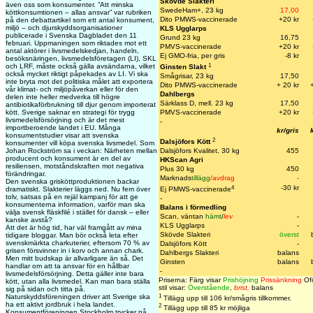
Skövde Slakteri
även oss som konsumenter. ”Att minska
SwedeHam+, 23 kg
17,00
köttkonsumtionen – allas ansvar” var rubriken
Dito PMWS-vaccinerade
+20 k
r
på den debattartikel som ett antal konsument,
miljö – och djurskyddsorganisationer
KLS Ugglarps
publicerade i Svenska Dagbladet den 11
Grund 23 kg
16,75
februari. Uppmaningen som riktades mot ett
PMVS-vaccinerade
+20 kr
antal aktörer i livsmedelskedjan, handeln,
Ej GMO-fria, per gris
-8 kr
besöksnäringen, livsmedelsföretagen (LI), SKL
1
och LRF, måste också gälla avsändarna, vilket
Ginsten Slakt
också mycket riktigt påpekades av LI. Vi ska
Smågrisar, 23 kg
17,50
inte bryta mot det politiska målet att exportera
Dito PMWS-vaccinerade
+ 20 kr
vår klimat- och miljöpåverkan eller för den
Dahlbergs
delen inte heller medverka till högre
Särklass D, mell. 23 kg
17,50
antibiotikaförbrukning till djur genom importerat
kött. Sverige saknar en strategi för trygg
PMVS-vaccinerade
+20 kr
livsmedelsförsörjning och är det mest
-
importberoende landet i EU. Många
kr/gris
konsumentstudier visar att svenska
2
Dalsjöfors Kött
konsumenter vill köpa svenska livsmedel. Som
Johan Rockström sa i veckan: Närheten mellan
Dalsjöfors Kvalitet, 30 kg
455
producent och konsument är en del av
HKScan Agri
resiliensen, motståndskraften mot negativa
Plus 30 kg
450
förändringar.
Marknads
tillägg
/avdrag
-
Den svenska grisköttproduktionen backar
4
-30 kr
dramatiskt. Slakterier läggs ned. Nu fem över
Ej PMWS-vaccinerade
tolv, satsas på en rejäl kampanj för att ge
-
konsumenterna information, varför man ska
Balans i förmedling
välja svensk fläskfilé i stället för dansk – eller
Scan, väntan
hämt
/
lev
-
kanske avstå?
KLS Ugglarps
-
Att det är hög tid, har väl framgått av mina
Skövde Slakteri
överst
tidigare bloggar. Man bör också leta efter
svenskmärkta charkuterier, eftersom 70 % av
Dalsjöfors Kött
-
grisen försvinner in i korv och annan chark.
Dahlbergs Slakteri
balans
Men mitt budskap är allvarligare än så. Det
Ginsten
balans
handlar om att ta ansvar för en hållbar
-
livsmedelsförsörjning. Detta gäller inte bara
Priserna: Färg visar
Prishöjning
Prissänkning
Ofö
kött, utan alla livsmedel. Kan man bara ställa
stil visar:
Överstående
,
brist,
balans
sig på sidan och titta på.
1
Naturskyddsföreningen driver att Sverige ska
Tillägg upp till 106 kr/smågris tillkommer.
ha ett aktivt jordbruk i hela landet.
2
Tillägg upp till 85 kr möjliga
Konsumentföreningen Stockholm trycker på