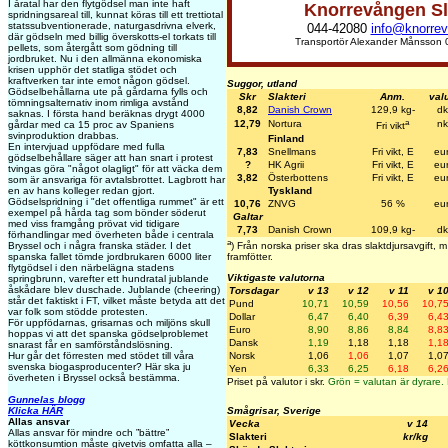
I åratal har den flytgödsel man inte haft
Knorrevången Sl
spridningsareal till, kunnat köras till ett trettiotal
statssubventionerade, naturgasdrivna elverk,
044-42080
info@knorre
där gödseln med billig överskotts-el torkats till
Transportör Alexander Månsson 
pellets, som återgått som gödning till
jordbruket. Nu i den allmänna ekonomiska
krisen upphör det statliga stödet och
kraftverken tar inte emot någon gödsel.
Suggor, utland
Gödselbehållarna ute på gårdarna fylls och
Skr
Slakteri
Anm.
val
tömningsalternativ inom rimliga avstånd
8,82
Danish Crown
129,9 kg-
dk
saknas. I första hand beräknas drygt 4000
a
12,79
Nortura
nk
gårdar med ca 15 proc av Spaniens
Fri vikt
svinproduktion drabbas.
Finland
En intervjuad uppfödare med fulla
7,83
Snellmans
Fri vikt, E
eu
gödselbehållare säger att han snart i protest
?
HK Agrii
Fri vikt, E
eu
tvingas göra "något olagligt" för att väcka dem
3,82
Österbottens
Fri vikt, E
eu
som är ansvariga för avtalsbrottet. Lagbrott har
Tyskland
en av hans kolleger redan gjort.
Gödselspridning i "det offentliga rummet" är ett
10,76
ZNVG
56 %
eu
exempel på hårda tag som bönder söderut
Galtar
med viss framgång prövat vid tidigare
7,73
Danish Crown
109,9 kg-
dk
förhandlingar med överheten både i centrala
a
Bryssel och i några franska städer. I det
) Från norska priser ska dras slaktdjursavgift,
spanska fallet tömde jordbrukaren 6000 liter
framfötter.
flytgödsel i den närbelägna stadens
Viktigaste valutorna
springbrunn, varefter ett hundratal jublande
åskådare blev duschade. Jublande (cheering)
Torsdagar
v 13
v 12
v 11
v 1
står det faktiskt i FT, vilket måste betyda att det
Pund
10,71
10,59
10,56
10,7
var folk som stödde protesten.
Dollar
6,47
6,40
6,39
6,4
För uppfödarnas, grisarnas och miljöns skull
Euro
8,90
8,86
8,84
8,8
hoppas vi att det spanska gödselproblemet
Dansk
1,19
1,18
1,18
1,1
snarast får en samförståndslösning.
Hur går det förresten med stödet till våra
Norsk
1,06
1,06
1,07
1,0
svenska biogasproducenter? Här ska ju
Yen
6,33
6,25
6,18
6,2
överheten i Bryssel också bestämma.
Priset på valutor i skr.
Grön = valutan är dyrare.
Gunnelas blogg
Klicka HÄR
Smågrisar, Sverige
Allas ansvar
Vecka
v 14
Allas ansvar för mindre och ”bättre”
Slakteri
kr/kg
köttkonsumtion måste givetvis omfatta alla –