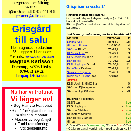
integrerade besättning.
Grispriserna vecka 14
Svar till
Björn Gerstädt 070-5441016
Partipriset (inte uppdaterat)
gerstadt@telia.com
Scans industripris (tidigare partipris) är
24,97
kr.
huvud och framfötter.
För att jämföra partipriset med slaktgrispriset 
Grisgård
partipriset.
Slaktsvin, grundnotering för bäst betalda vik
till salu
Slakteri
Viktgr kg
v
Lövsta Kött
snitt 88
15
Ginsten Slakteri
74,9-99,9
14
Helintegrerad produktion
Skövde
Plus
**
75-99,9
13
28 suggor x 11 grupper
HKScan Agri
***
70-99,9
13
Mer info:
www.damparp.se
KLS Ugglarps
Topp
*
70-96,9
14
Magnus Karlsson
Dahlbergs
71-96,9
12
KLS Ugglarps
Grund
70-96,9
11
Dämparp, 57895 Flisby
Dalsjöfors
Kvalitet
75-99,9
11
070-691 14 11
Scan - SLS grund
75-96,9
10
damparp@telia.com
Nyhléns & Hugos
. avt
flexibla
Avdrag
KLS Uggl. Ej GMO-fria
-
-0
Skövde. Ej integrerad
-
-0
Nu har vi tröttnat
Skövde. Ej GMO-fria
-
-0
-
Vi lägger av!
Balansen i slakten
SLS/Scan
-
öve
•
Beg Ramsta tvättrobot
KLS Ugglarps
-
öve
3
Skövde Slakteri
-
öve
• 6 st 17 m
glasfibersilos
Dalsjöfors Slakteri
-
öve
m skruv & motorer
Dahlbergs Slakteri
-
öve
• Massor av beg & nytt
Ginsten
öve
• Funki torrutfodring
Gröna siffror =
Överstående,
Röda =
Brist
Oförän
• Flygt gödselpump,
* Gäller endast i kombination med tecknat KLS