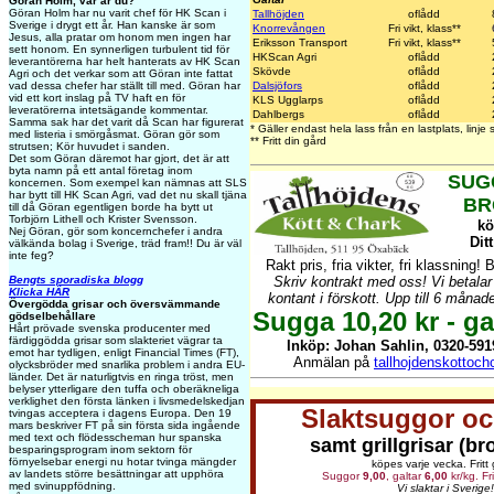
Göran Holm, var är du?
Göran Holm har nu varit chef för HK Scan i
Tallhöjden
oflådd
Sverige i drygt ett år. Han kanske är som
Knorrevången
Fri vikt, klass**
Jesus, alla pratar om honom men ingen har
Eriksson Transport
Fri vikt, klass**
sett honom. En synnerligen turbulent tid för
HKScan Agri
oflådd
leverantörerna har helt hanterats av HK Scan
Skövde
oflådd
Agri och det verkar som att Göran inte fattat
Dalsjöfors
oflådd
vad dessa chefer har ställt till med. Göran har
vid ett kort inslag på TV haft en för
KLS Ugglarps
oflådd
leveratörerna intetsägande kommentar.
Dahlbergs
oflådd
Samma sak har det varit då Scan har figurerat
* Gäller endast hela lass från en lastplats, linj
med listeria i smörgåsmat. Göran gör som
** Fritt din gård
strutsen; Kör huvudet i sanden.
Det som Göran däremot har gjort, det är att
byta namn på ett antal företag inom
SUG
koncernen. Som exempel kan nämnas att SLS
har bytt till HK Scan Agri, vad det nu skall tjäna
BR
till då Göran egentligen borde ha bytt ut
Torbjörn Lithell och Krister Svensson.
kö
Nej Göran, gör som koncernchefer i andra
Dit
välkända bolag i Sverige, träd fram!! Du är väl
inte feg?
Rakt pris, fria vikter, fri klassning! 
Skriv kontrakt med oss! Vi betala
Bengts sporadiska blogg
Klicka HÄR
kontant i förskott. Upp till 6 månad
Övergödda grisar och översvämmande
Sugga 10,20 kr - gal
gödselbehållare
Hårt prövade svenska producenter med
färdiggödda grisar som slakteriet vägrar ta
Inköp: Johan Sahlin, 0320-5919
emot har tydligen, enligt Financial Times (FT),
Anmälan på
tallhojdenskottoc
olycksbröder med snarlika problem i andra EU-
länder. Det är naturligtvis en ringa tröst, men
belyser ytterligare den tuffa och oberäkneliga
verklighet den första länken i livsmedelskedjan
Slaktsuggor oc
tvingas acceptera i dagens Europa. Den 19
mars beskriver FT på sin första sida ingående
med text och flödesscheman hur spanska
samt grillgrisar (br
besparingsprogram inom sektorn för
förnyelsebar energi nu hotar tvinga mängder
köpes varje vecka. Fritt 
av landets större besättningar att upphöra
Suggor
9,00
, galtar
6,00
kr/kg. Fri
med svinuppfödning.
Vi slaktar i Sverige!