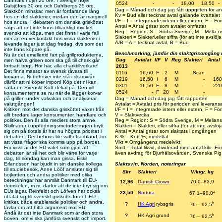
Danmark höjer 20 öre. I Sverige höjer
0524
-
-
18,00
18,50
-
Dalsjöfors 30 öre och Dahlbergs 25 öre.
Dag = Månad och dag jag fått uppgiften för an
Slaktkön minskar, men är fortfarande lång
Kv = Bud eller tecknat avtal gällande kvartalet
hos en del slakterier, medan den är marginell
I/F = I = Integrerade intern eller extern, F = 
hos andra. I debatten om danska grisköttet
Antal = Antal grisar som avtalet omfattar
sägs att det inte finns tillräckligt mycket
Reg = Region: S = Södra Sverige, M = Mella ns
svenskt att köpa, men det finns i varje fall
Slakteri = Slakteri,eller siffra (för att inte avslöja 
mer än en veckoslakt hos vissa slakterier i
A/B = A = tecknat avtal, B = Bud
levande lager just idag fredag, dvs som det
inte finns köpare på.
Benchmarking, jämför din slaktgrisomgång
Nu är det emellertid fart på grillprodukterna,
Dag
Avtalat
I/F
V
Reg
Slakteri
Antal
men halva grisen som ska gå till chark går
fortsatt trögt. Hör här, alla charktillverkare!
2013
Det finns massor av svensk råvara till
0116
16,60
F
2
M
Scan
korvarna. Ni behöver inte stå i skamvrån
0219
16,50
I
6
M
-
160
därför att ni köper import! Köp det ni kan
0301
16,50
F
8
M
-
220
sätta en Svenskt Kött-dekal på. Den vill
0524
-
F
20
M
-
konsumenterna se nu när de lägger korvar
på grillen under valvakan och analyserar
Dag = Månad och dag jag fått rapporten
valutgången!
Avtalat = Avtalat pris för perioden enl leverans
Kritiken mot det danska grisköttet växer från
I/F = I = Integrerade intern eller extern, F = 
allt bredare lager konsumenter, handlare och
V = Slaktvecka
politiker. Den är alla mediers stora ämne.
Reg = Region: S = Södra Sverige, M = Mellans
Skillnader i uppfödningsmetoder ingen brytt
Slakteri = Slakteri, eller siffra (för att inte avslöja
sig om på tiotals år har nu högsta prioritet i
Antal = Antal grisar som slaktats i omgången
debatten. Det behövs lite valhetta ibland, för
K-% = Kött-%, medeltal
att vissa frågor ska komma upp på bordet.
Vikt = Omgångens medelvikt
För visst är det EU-valet som gjort att
Snitt = Total likvid, dividerad med antal kilo. F
debatten är så het och blir värre för varje
även avdrag för Djurhälsovården, Svenska Pig,
dag, till söndag kan man gissa. Eskil
Erlandsson har bjudit in sin danske kollega
Slaktsvin, Norden, noteringar
till studiebesök, Anne Lööf ansluter sig till
Skr
Slakteri
Viktgr. kg
bojkotten och andra politiker med olika
beteckningar har anmält Danmark till EU-
12,96
Danish Crown
70,0–83,9
domstolen, m m, därför att de inte bryr sig om
EUs lagar. Reinfeldt och Löfven har också
a
23,50
Nortura
67,1–90,0
uttalat sig till svenskt griskötts fördel. EU-
kritiker, både etablerade politiker och andra,
b
?
HK Agri
rybsgris
76 – 92,5
tävlar om att hitta argument mot EU.
Ändå är det inte Danmark som är den stora
b
?
HK Agri grund
76 – 92,5
boven, om vi ska jämföra svenskt och import.