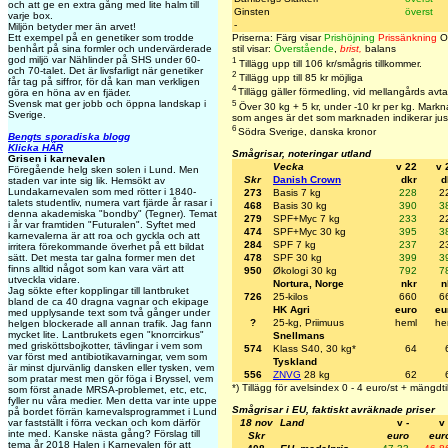
och att ge en extra gång med lite halm till
Ginsten
överst
varje box.
-
Miljön betyder mer än arvet!
Ett exempel på en genetiker som trodde
Priserna: Färg visar
Prishöjning
Prissänkning
Of
benhårt på sina formler och undervärderade
stil visar:
Överstående
,
brist,
balans
god miljö var Nählinder på SHS under 60-
1
Tillägg upp till 106 kr/smågris tillkommer.
och 70-talet. Det är livsfarligt när genetiker
2
Tillägg upp till 85 kr möjliga
får tag på siffror, för då kan man verkligen
4
Tillägg gäller förmedling, vid mellangårds avta
göra en höna av en fjäder.
5
Svensk mat ger jobb och öppna landskap i
Över 30 kg + 5 kr, under -10 kr per kg. Markna
Sverige.
som anges är det som marknaden indikerar jus
6
Södra Sverige, danska kronor
Bengts sporadiska blogg
Klicka HÄR
Smågrisar, noteringar utland
Grisen i karnevalen
Vecka
v 22
v 
Föregående helg sken solen i Lund. Men
Skr
Danish Crown
dkr
d
staden var inte sig lik. Hemsökt av
Lundakarnevalen som med rötter i 1840-
273
Basis 7 kg
228
2
talets studentliv, numera vart fjärde år rasar i
468
Basis 30 kg
390
3
denna akademiska "bondby" (Tegner). Temat
279
SPF+Myc 7 kg
233
2
i år var framtiden "Futuralen". Syftet med
474
SPF+Myc 30 kg
395
3
karnevalerna är att roa och gyckla och att
284
SPF 7 kg
237
2
irritera förekommande överhet på ett bildat
478
SPF 30 kg
399
3
sätt. Det mesta tar galna former men det
finns alltid något som kan vara värt att
950
Økologi 30 kg
792
7
utveckla vidare.
Nortura, Norge
nkr
n
Jag sökte efter kopplingar till lantbruket
726
25-kilos
660
6
bland de ca 40 dragna vagnar och ekipage
HK Agri
euro
eu
med upplysande text som två gånger under
?
25-kg, Priimuus
heml
he
helgen blockerade all annan trafik. Jag fann
mycket lite. Lantbrukets egen "knorrcirkus"
Snellmans
med grisköttsbojkotter, tävlingar i vem som
574
Klass S40, 30 kg*
64
var först med antibiotikavarningar, vem som
Tyskland
är minst djurvänlig dansken eller tysken, vem
556
ZNVG
28 kg
62
som pratar mest men gör föga i Bryssel, vem
*) Tillägg för avelsindex 0 - 4 euro/st + mängdti
som först anade MRSA-problemet, etc, etc,
fyller nu våra medier. Men detta var inte uppe
Smågrisar i EU, faktiskt avräknade priser
på bordet förrän karnevalsprogrammet i Lund
18 nov
Land
v -
v 
var fastställt i förra veckan och kom därför
inte med. Kanske nästa gång? Förslag till
Skr
euro
eur
tema år 2018 Halen i Karnevalen för att