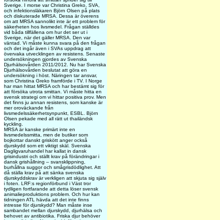
Sverige. I morse var Christina Greko, SVA,
och infektionsläkaren Björn Olsen på plats
och diskuterade MRSA. Dessa är överens
om att MRSA sannolikt inte är ett problem för
säkerheten hos livsmedel. Frågan ställdes
vid båda tillfällena om hur det ser ut i
Sverige, när det gäller MRSA. Den var
väntad. Vi måste kunna svara på den frågan
och det ingår även i SVAs uppdrag att
övervaka utvecklingen av resistens. Senaste
undersökningen gjordes av Svenska
Djurhälsovården 2011/2012. Nu har Svenska
Djurhälsovården beslutat att göra en
undersökning i höst. Näringen tar ansvar,
som Christina Greko framförde i TV. I Norge
har man hittat MRSA och har bestämt sig för
att försöka utrota smittan. Vi måste hitta en
svensk strategi om vi hittar positiva prov. Men
det finns ju annan resistens, som kanske är
mer oroväckande från
livsmedelssäkerhetsynpunkt, ESBL. Björn
Olsen pekade med all rätt ut thailändsk
kyckling.
MRSA är kanske primärt inte en
livsmedelssmitta, men de butiker som
bojkottar danskt griskött anger också
djurskydd som ett viktigt skäl. Svenska
Dagligvaruhandel har kallat in dansk
grisindustri och ställt krav på förändringar i
dansk grishållning – svansklippning,
burhållna suggor och smågrisdödlighet. Att
då ställa krav på att sänka svenska
djurskyddskrav är verkligen att skjuta sig själv
i foten. LRF:s regionförbund i Väst tror
tydligen fortfarande att detta löser svensk
animalieproduktions problem. Och hur kan
tidningen ATL hävda att det inte finns
intresse för djurskydd? Man måste inse
sambandet mellan djurskydd, djurhälsa och
behovet av antibiotika. Friska djur behöver