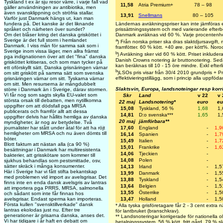
Tyskland t ex är sju resor värre, i varje fall vad
11,58
Atria Premium+
78 – 98
gäller användningen av antibiotika, men
även svansklippning och ströfria stallar.
13,91
Snellmans
80 – 105
Varför just Danmark hängs ut, kan man
fundera på. Det kanske är det liknande
Ländernas avräkningspriser kan inte jämföras 
språket och närheten över sundet?
prissättningssystem och med varierande efterbe
Om det blåser kring det danska grisköttet i
Danmark avräknas vid 60 %. Varje procentenhe
Sverige är det full storm i hemlandet
a
) Från norska priser ska dras slaktdjursavgift
Danmark. I viss mån för samma sak som i
framfötter. 60 % kött. +40 øre. per kött%. Noro
Sverige inom vissa läger, men allra främst
b
) Avräkning sker vid 60 % kött. Priset inkluderar
pga indignationen över att det "fina" danska
Danish Crowns notering är bruttonotering. Sed
grisköttet kritiseras, och som man tycker på
kan beräknas till 10 - 15 öre mindre. Exkl efterli
ett oförskyllt sätt. Danska grisnäringen värnar
b
)LSOs pris visar från 30/4 2010 grundpris + Pri
om sitt griskött på samma sätt som svenska
effektivieringstillägg, som i princip alla uppföda
grisnäringen värnar om sitt. Tyskarna värnar
om sitt. Men resurserna är mångdubbelt
Slaktsvin, Europa, landsnoteingar resp korr
större i Danmark än i Sverige, därav stormen.
Vi får nog som sagts skylla EU-valet som
Skr
Land
v 22
v 
största orsak till debatten, men nytillkomna
22 maj
Landsnotering*
euro
eu
uppgifter om att dödsfall pga MRSA
15,08
Tyskland, 56 %
1,68
1,
publicerats och framför allt att dessa
14,81
D:o svenska***
1,65
1,
uppgifter delvis har hållits hemliga av danska
20 maj
jämförbara**
myndigheter, är nog av betydelse. Två
17,60
England
-
1,9
journalister har stått under åtal för att ha röjt
hemligheter om MRSA och nu även dömts till
16,14
Spanien
-
1,7
böter.
15,49
Italien
-
1,7
Blott faktum att nästan alla (ca 90 %)
15,01
Frankrike
-
1,6
besättningar i Danmark har multiresistenta
14,06
Tjeckien
-
bakterier, att grisskötare som kommer till
14,08
Polen
-
sjukhus behandlas som pestsmittade, osv,
sätter skräck i många konsumenter.
14,13
Irland
-
1,5
Här i Sverige har vi fått stifta bekantskap
13,99
Danmark
-
1,5
med problemen vid import av avelsgrisar. Det
13,88
Tyskland
-
1,5
finns inte en enda dansk avelsgris av lantras
13,64
Belgien
-
1,5
att importera pga PRRS, MRSA, salmonella
13,55
Österrike
-
1,5
och sådant som inte får finnas hos
13,47
Holland
-
1,5
avelsgrisar. Endast sperma kan importeras.
Första kullen "svensktillverkade" dansk
* Alla tyska grisföretagare får 2 - 3 cent extra 
lantras ekolodas just nu. Efter tre
för lantbruket (branschkrav).
generationer är grisarna danska, anses det.
** Landsnoteringar korrigerade för nationella ol
Vi har tidigare i år haft en debatt om
betalningssystem. 56 % kött, fritt gård. 79 % sl