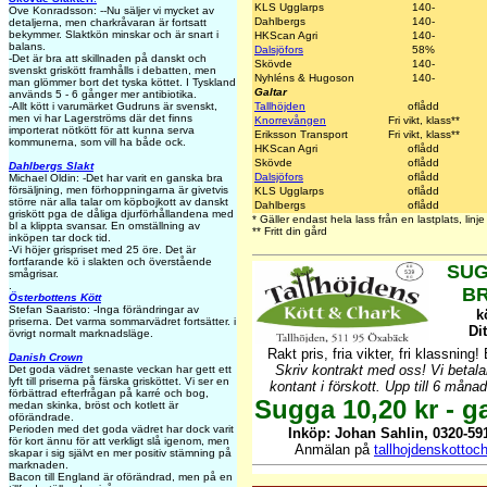
KLS Ugglarps
140-
Ove Konradsson: --Nu säljer vi mycket av
Dahlbergs
140-
detaljerna, men charkråvaran är fortsatt
bekymmer. Slaktkön minskar och är snart i
HKScan Agri
140-
balans.
Dalsjöfors
58%
-Det är bra att skillnaden på danskt och
Skövde
140-
svenskt griskött framhålls i debatten, men
Nyhléns & Hugoson
140-
man glömmer bort det tyska köttet. I Tyskland
Galtar
används 5 - 6 gånger mer antibiotika.
Tallhöjden
oflådd
-Allt kött i varumärket Gudruns är svenskt,
men vi har Lagerströms där det finns
Knorrevången
Fri vikt, klass**
importerat nötkött för att kunna serva
Eriksson Transport
Fri vikt, klass**
kommunerna, som vill ha både ock.
HKScan Agri
oflådd
Skövde
oflådd
Dahlbergs Slakt
Dalsjöfors
oflådd
Michael Oldin: -Det har varit en ganska bra
försäljning, men förhoppningarna är givetvis
KLS Ugglarps
oflådd
större när alla talar om köpbojkott av danskt
Dahlbergs
oflådd
griskött pga de dåliga djurförhållandena med
* Gäller endast hela lass från en lastplats, lin
bl a klippta svansar. En omställning av
** Fritt din gård
inköpen tar dock tid.
-Vi höjer grispriset med 25 öre. Det är
fortfarande kö i slakten och överstående
SUG
smågrisar.
.
B
Österbottens Kött
Stefan Saaristo: -Inga förändringar av
k
priserna. Det varma sommarvädret fortsätter. i
Dit
övrigt normalt marknadsläge.
Rakt pris, fria vikter, fri klassning!
Danish Crown
Skriv kontrakt med oss! Vi betala
Det goda vädret senaste veckan har gett ett
lyft till priserna på färska grisköttet. Vi ser en
kontant i förskott. Upp till 6 måna
förbättrad efterfrågan på karré och bog,
Sugga 10,20 kr - ga
medan skinka, bröst och kotlett är
oförändrade.
Perioden med det goda vädret har dock varit
Inköp: Johan Sahlin, 0320-591
för kort ännu för att verkligt slå igenom, men
Anmälan på
tallhojdenskotto
skapar i sig självt en mer positiv stämning på
marknaden.
Bacon till England är oförändrad, men på en