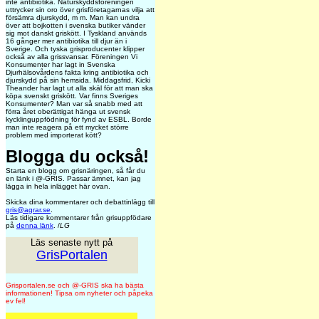
inte antibiotika. Naturskyddsföreningen
uttrycker sin oro över grisföretagarnas vilja att
försämra djurskydd, m m. Man kan undra
över att bojkotten i svenska butiker vänder
sig mot danskt griskött. I Tyskland används
16 gånger mer antibiotika till djur än i
Sverige. Och tyska grisproducenter klipper
också av alla grissvansar. Föreningen Vi
Konsumenter har lagt in Svenska
Djurhälsovårdens fakta kring antibiotika och
djurskydd på sin hemsida. Middagsfrid, Kicki
Theander har lagt ut alla skäl för att man ska
köpa svenskt griskött. Var finns Sveriges
Konsumenter? Man var så snabb med att
förra året oberättigat hänga ut svensk
kycklinguppfödning för fynd av ESBL. Borde
man inte reagera på ett mycket större
problem med importerat kött?
Blogga du också!
Starta en blogg om grisnäringen, så får du
en länk i @-GRIS. Passar ämnet, kan jag
lägga in hela inlägget här ovan.
Skicka dina kommentarer och debattinlägg till
gris@agrar.se
.
Läs tidigare kommentarer från grisuppfödare
på
denna länk
. /
LG
Läs senaste nytt på
GrisPortalen
Grisportalen.se och @-GRIS ska ha bästa
informationen! Tipsa om nyheter och påpeka
ev fel!