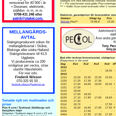
Slaktgris och med tillhörande ordinarie veckole
renoverad för 40 000 i år.
** = För nytecknade avtal gäller Plus-noteringe
• Doserare, elektronik,
*** = Gäller Scan-avtal tecknade efter 1 nove
ställdon m m, m m.
0708-431 248 eller
Slaktsvin, garantipriser för leverantörer me
patrik@staket.com.
Slakteri
Viktgr kg
Pris
Skövde
Plus
**
75-99,9
15,00
MELLANGÅRDS-
AVTAL
Slaktgrisproducent sökes för
mellangårdsavtal i Skåne,
Blekinge eller södra Halland.
Slaktgrisleverans till KLS
Ugglarps.
Bud eller tecknat leveransavtal, slaktgrisar
(Rapportera in ditt avtal
Vi producererar ca 200
Dag
Kv1
Kv2
Kv3
Kv4
I/F
smågrisar per vecka, strax
2012
utanför Hässleholm.
1110
-
-
-
18,50
-
För mer info:
2013
Frederik Nilsson
1214
15,50
15,50
15,50
15,50
-
070-325 65 50 ,
1220
17,25
17,30
17,30
-
-
1221
17,00
18,00
19,00
20,00
I
frederik.nilsson@swipnet.se
1221
17,30
-
-
-
-
0102
18,00
-
-
-
-
0103
17,00
18,00
-
-
-
0105
17,10
17,85
17,80
18,60
-
Senaste nytt om marknaden och
0104
17,40
-
-
-
-
priser
0114
16,70
-
-
17,50
-
Plus 8 cent i Tyskland, Dahlbergs och
0121
16,30
16,60
17,00
17,50
F
Dalsjöfors höjer
0404
-
17,00
-
-
-
Grispriset i Tyskland stiger 8 cent v 22 och
0404
-
17,30
17,30
17,30
-