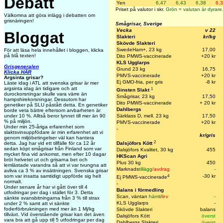
Debatt
Yen
6,47
6,43
6,38
6,
Priset på valutor i skr.
Grön = valutan är dyrare
Välkomna att göra inlägg i debatten om
grisnäringen!
Smågrisar, Sverige
Vecka
v 22
Bloggat
Slakteri
kr/kg
Skövde Slakteri
SwedeHam+, 23 kg
17,00
För att läsa hela innehållet i bloggen, klicka
på blå texten!
Dito PMWS-vaccinerade
+20 k
r
KLS Ugglarps
Grisgeneralen
Grund 23 kg
16,75
Klicka HÄR
PMVS-vaccinerade
+20 kr
Argsinta grisar?
Ej GMO-fria, per gris
-8 kr
Läste idag i ATL att svenska grisar är mer
argsinta idag än tidigare och att
1
Ginsten Slakt
durockorsningar skulle vara värre än
Smågrisar, 23 kg
17,50
hampshirekorsningar. Dessutom har
Dito PMWS-vaccinerade
+ 20 kr
genetiker på SLU påstått detta. En genetiker
Dahlbergs
borde veta bättre eftersom arvbarheten är
under 10 %. Alltså beror lynnet till mer än 90
Särklass D, mell. 23 kg
17,50
% på miljön.
PMVS-vaccinerade
+20 kr
Under min 25-åriga erfarenhet som
-
slaktsvinsuppfödare är min erfarenhet att vi
kr/gris
genom miljöbetingelser väl kan hantera
2
detta. Jag har vid ett tillfälle för ca 12 år
Dalsjöfors Kött
sedan köpt smågrisar från Finland som var
Dalsjöfors Kvalitet, 30 kg
455
mycket fina vid ankomst, men efter 10 dagar
HKScan Agri
bröt helvetet ut och grisarna bet och
Plus 30 kg
450
lemlästade varandra så att vi var tvungna att
Marknads
tillägg
/avdrag
-
avliva ca 3 % av insättningen. Svenska grisar
4
som var insatta samtidigt uppförde sig helt
-30 kr
Ej PMWS-vaccinerade
normalt.
-
Under senare år har vi gått över till 4
Balans i förmedling
utfodringar per dag i stället för 3. Detta
Scan, väntan
hämt
/
lev
-
sänkte svansbitningarna från 3 % till strax
KLS Ugglarps
-
under 2 % samt att vi sänkte
foderförbrukningen med mer än 1 Mj/kg
Skövde Slakteri
balans
tillväxt. Vid överstående grisar kan det även
Dalsjöfors Kött
överst
vara bra att gå upp till 5 utfodringar per dag
Dahlbergs Slakteri
överst