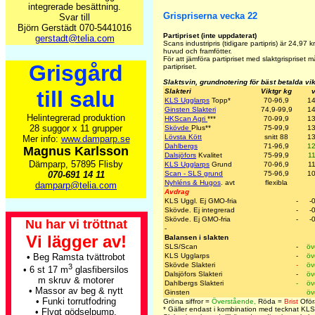
integrerade besättning.
Grispriserna vecka 22
Svar till
Björn Gerstädt 070-5441016
Partipriset (inte uppdaterat)
gerstadt@telia.com
Scans industripris (tidigare partipris) är
24,97
kr
huvud och framfötter.
För att jämföra partipriset med slaktgrispriset
Grisgård
partipriset.
Slaktsvin, grundnotering för bäst betalda vi
till salu
Slakteri
Viktgr kg
KLS Ugglarps
Topp
*
70-96,9
14
Ginsten Slakteri
74,9-99,9
14
Helintegrerad produktion
HKScan Agri
***
70-99,9
13
28 suggor x 11 grupper
Skövde
Plus
**
75-99,9
13
Lövsta Kött
snitt 88
13
Mer info:
www.damparp.se
Dahlbergs
71-96,9
12
Magnus Karlsson
Dalsjöfors
Kvalitet
75-99,9
1
Dämparp, 57895 Flisby
KLS Ugglarps
Grund
70-96,9
1
070-691 14 11
Scan - SLS grund
75-96,9
10
Nyhléns & Hugos
. avt
flexibla
damparp@telia.com
Avdrag
KLS Uggl. Ej GMO-fria
-
-
Skövde. Ej integrerad
-
-
Skövde. Ej GMO-fria
-
-
Nu har vi tröttnat
-
Vi lägger av!
Balansen i slakten
SLS/Scan
-
öv
•
Beg Ramsta tvättrobot
KLS Ugglarps
-
öv
Skövde Slakteri
-
öv
3
• 6 st 17 m
glasfibersilos
Dalsjöfors Slakteri
-
öv
m skruv & motorer
Dahlbergs Slakteri
-
öv
• Massor av beg & nytt
Ginsten
öv
• Funki torrutfodring
Gröna siffror =
Överstående,
Röda =
Brist
Oförä
* Gäller endast i kombination med tecknat KL
• Flygt gödselpump,