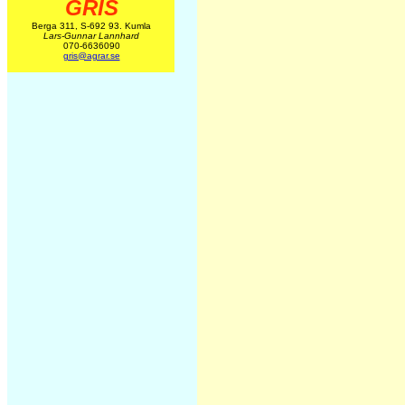
GRIS
Berga 311, S-692 93. Kumla
Lars-Gunnar Lannhard
070-6636090
gris@agrar.se