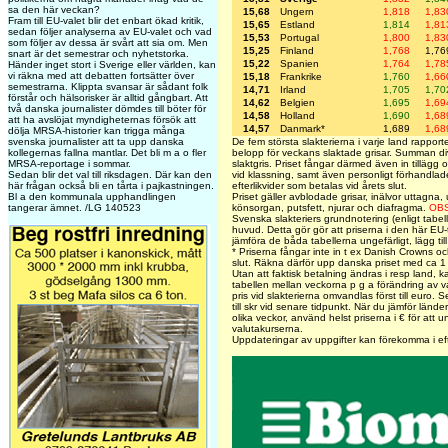
sa den här veckan?
15,68
Ungern
1,818
1,83
Fram till EU-valet blir det enbart ökad kritik,
15,65
Estland
1,814
1,81
sedan följer analyserna av EU-valet och vad
15,53
Portugal
1,800
1,83
som följer av dessa är svårt att sia om. Men
15,25
Finland
1,768
1,76
snart är det semestrar och nyhetstorka.
15,22
Spanien
1,764
1,78
Händer inget stort i Sverige eller världen, kan
vi räkna med att debatten fortsätter över
15,18
Frankrike
1,760
1,66
semestrarna. Klippta svansar är sådant folk
14,71
Irland
1,705
1,70
förstår och hälsorisker är alltid gångbart. Att
14,62
Belgien
1,695
1,69
två danska journalister dömdes till böter för
14,58
Holland
1,690
1,68
att ha avslöjat myndigheternas försök att
14,57
Danmark*
1,689
1,68
dölja MRSA-historier kan trigga många
De fem största slakterierna i varje land rapportera
svenska journalister att ta upp danska
belopp för veckans slaktade grisar. Summan di
kollegernas fallna mantlar. Det bli m a o fler
slaktgris. Priset fångar därmed även in tillägg 
MRSA-reportage i sommar.
vid klassning, samt även personligt förhandlad
Sedan blir det val till riksdagen. Där kan den
efterlikvider som betalas vid årets slut.
här frågan också bli en tårta i pajkastningen.
Priset gäller avblodade grisar, inälvor uttagna, 
Bl a den kommunala upphandlingen
könsorgan, putsfett, njurar och diafragma.
OBS
tangerar ämnet. /LG 140523
Svenska slakteriers grundnotering (enligt tabe
huvud. Detta gör gör att priserna i den här EU-t
jämföra de båda tabellerna ungefärligt, lägg til
* Priserna fångar inte in t ex Danish Crowns och
slut. Räkna därför upp danska priset med ca 1 
Utan att faktisk betalning ändras i resp land, k
tabellen mellan veckorna p g a förändring av v
pris vid slakterierna omvandlas först till euro. 
till skr vid senare tidpunkt. När du jämför länder
olika veckor, använd helst priserna i € för att
valutakurserna.
Uppdateringar av uppgifter kan förekomma i ef