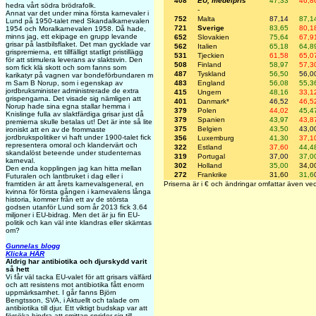
408
EU, medelpris
47,33
46,8
hedra vårt södra brödrafolk.
-
Annat var det under mina första karnevaler i
752
Malta
87,14
87,1
Lund på 1950-talet med Skandalkarnevalen
721
Sverige
83,65
80,1
1954 och Moralkarnevalen 1958. Då hade,
minns jag, ett ekipage en grupp levande
652
Slovakien
75,64
67,9
grisar på lastbilsflaket. Det man gycklade var
562
Italien
65,18
64,8
grispremierna, ett tillfälligt statligt pristillägg
531
Tjeckien
61,58
65,0
för att stimulera leverans av slaktsvin. Den
508
Finland
58,97
57,3
som fick klä skott och som fanns som
487
Tyskland
56,50
56,0
karikatyr på vagnen var bondeförbundaren m
483
England
56,08
55,3
m Sam B Norup, som i egenskap av
jordbruksminister administrerade de extra
415
Ungern
48,16
33,1
grispengarna. Det visade sig nämligen att
401
Danmark*
46,52
46,5
Norup hade sina egna stallar hemma i
379
Polen
44,02
45,4
Knislinge fulla av slaktfärdiga grisar just då
379
Spanien
43,97
43,8
premierna skulle betalas ut! Det är inte så lite
375
Belgien
43,50
43,0
ironiskt att en av de frommaste
jordbrukspolitiker vi haft under 1900-talet fick
356
Luxemburg
41,30
37,1
representera omoral och klandervärt och
322
Estland
37,60
44,4
skandalöst beteende under studenternas
319
Portugal
37,00
37,0
karneval.
302
Holland
35,00
34,0
Den enda kopplingen jag kan hitta mellan
272
Frankrike
31,60
31,6
Futuralen och lantbruket i dag eller i
Priserna är i € och ändringar omfattar även ve
framtiden är att årets karnevalsgeneral, en
kvinna för första gången i karnevalens långa
historia, kommer från ett av de största
godsen utanför Lund som år 2013 fick 3.64
miljoner i EU-bidrag. Men det är ju fin EU-
politik och kan väl inte klandras eller skämtas
om?
Gunnelas blogg
Klicka HÄR
Aldrig har antibiotika och djurskydd varit
så hett
Vi får väl tacka EU-valet för att grisars välfärd
och att resistens mot antibiotika fått enorm
uppmärksamhet. I går fanns Björn
Bengtsson, SVA, i Aktuellt och talade om
antibiotika till djur. Ett viktigt budskap var att
försöka hindra att smittan sprider sig till