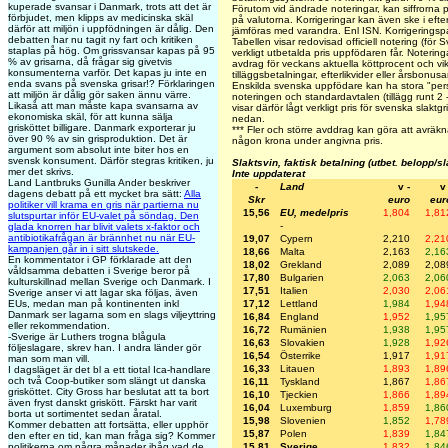
kuperade svansar i Danmark, trots att det är
Förutom vid ändrade noteringar, kan siffrorna 
förbjudet, men klipps av medicinska skäl
på valutorna. Korrigeringar kan även ske i eft
därför att miljön i uppfödningen är dålig. Den
jämföras med varandra. Enl ISN. Korrigering
debatten har nu tagit ny fart och kritiken
Tabellen visar redovisad officiell notering (för 
staplas på hög. Om grissvansar kapas på 95
verkligt utbetalda pris uppfödaren får. Noteringar
% av grisarna, då frågar sig givetvis
avdrag för veckans aktuella köttprocent och vikt
konsumenterna varför. Det kapas ju inte en
tilläggsbetalningar, efterlikvider eller årsbonus
enda svans på svenska grisar!? Förklaringen
Enskilda svenska uppfödare kan ha stora "perso
att miljön är dålig gör saken ännu värre.
noteringen och standardavtalen (tillägg runt 2 
Likaså att man måste kapa svansarna av
visar därför lågt verkligt pris för svenska slaktg
ekonomiska skäl, för att kunna sälja
nedan.
grisköttet billigare. Danmark exporterar ju
***
Fler och större avddrag kan göra att avräkna
över 90 % av sin grisproduktion. Det är
någon krona under angivna pris.
argument som absolut inte biter hos en
svensk konsument. Därför stegras kritiken, ju
Slaktsvin, faktisk betalning (utbet. belopp/s
mer det skrivs.
Inte uppdaterat
Land Lantbruks Gunilla Ander beskriver
-
Land
v -
v 
dagens debatt på ett mycket bra sätt:
Alla
Skr
euro
eur
politiker vill krama en gris när partierna nu
15,56
EU, medelpris
1,804
1,81
slutspurtar inför EU-valet på söndag. Den
-
glada knorren har blivit valets x-faktor och
antibiotikafrågan är brännhet nu när EU-
19,07
Cypern
2,210
2,21
kampanjen går in i sitt slutskede.
18,66
Malta
2,163
2,16
En kommentator i GP förklarade att den
18,02
Grekland
2,089
2,08
våldsamma debatten i Sverige beror på
17,80
Bulgarien
2,063
2,06
kulturskillnad mellan Sverige och Danmark. I
17,51
Italien
2,030
2,06
Sverige anser vi att lagar ska följas, även
17,12
Lettland
1,984
1,94
EUs, medan man på kontinenten inkl
Danmark ser lagarna som en slags viljeyttring
16,84
England
1,952
1,95
eller rekommendation.
16,72
Rumänien
1,938
1,95
-Sverige är Luthers trogna blågula
16,63
Slovakien
1,928
1,92
följeslagare, skrev han. I andra länder gör
16,54
Österrike
1,917
1,91
man som man vill.
16,33
Litauen
1,893
1,89
I dagsläget är det bl a ett tiotal Ica-handlare
och två Coop-butiker som slängt ut danska
16,11
Tyskland
1,867
1,86
grisköttet. City Gross har beslutat att ta bort
16,10
Tjeckien
1,866
1,89
även fryst danskt griskött. Färskt har varit
16,04
Luxemburg
1,859
1,86
borta ut sortimentet sedan åratal.
15,98
Slovenien
1,852
1,78
Kommer debatten att fortsätta, eller upphör
15,87
Polen
1,839
1,84
den efter en tid, kan man fråga sig? Kommer
15,81
Sverige
1,832
1,84
politikerna om några månader ihåg vad de