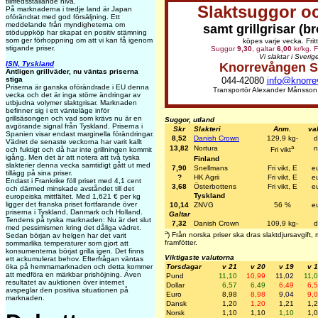
tillfredsställande nivå.
Slaktsuggor oc
På marknaderna i tredje land är Japan
oförändrat med god försäljning. Ett
meddelande från myndigheterna om
samt grillgrisar (b
stöduppköp har skapat en positiv stämning
som ger förhoppning om att vi kan få igenom
köpes varje vecka. Frit
stigande priser.
Suggor
9,30
, galtar
6,00
kr/kg. F
Vi slaktar i Sverig
ISN, Tyskland
Knorrevången S
Äntligen grillväder, nu väntas priserna
044-42080
info@knorre
stiga
Priserna är ganska oförändrade i EU denna
Transportör Alexander Månsson
vecka och det är inga större ändringar av
utbjudna volymer slaktgrisar. Marknaden
befinner sig i ett vänteläge inför
grillsäsongen och vad som krävs nu är en
Suggor, utland
avgörande signal från Tyskland. Priserna i
Skr
Slakteri
Anm.
va
Spanien visar endast marginella förändringar.
8,52
Danish Crown
129,9 kg-
d
Vädret de senaste veckorna har varit kallt
a
13,82
Nortura
n
och fuktigt och då har inte grillningen kommit
Fri vikt
igång. Men det är att notera att två tyska
Finland
slakterier denna vecka samtidigt gått ut med
7,90
Snellmans
Fri vikt, E
e
tillägg på sina priser.
?
HK Agrii
Fri vikt, E
e
Endast i Frankrike föll priset med 4,1 cent
3,68
Österbottens
Fri vikt, E
e
och därmed minskade avståndet till det
Tyskland
europeiska mittfältet. Med 1,621 € per kg
ligger det franska priset fortfarande över
10,14
ZNVG
56 %
e
priserna i Tyskland, Danmark och Holland.
Galtar
Tendens på tyska marknaden: Nu är det slut
7,32
Danish Crown
109,9 kg-
d
med pessimismen kring det dåliga vädret.
a
) Från norska priser ska dras slaktdjursavgift
Sedan början av helgen har det varit
framfötter.
sommarlika temperaturer som gjort att
konsumenterna börjat grilla igen. Det finns
Viktigaste valutorna
ett ackumulerat behov. Efterfrågan väntas
öka på hemmamarknaden och detta kommer
Torsdagar
v 21
v 20
v 19
v 
att medföra en märkbar prishöjning. Även
Pund
11,10
10,99
11,02
11,
resultatet av auktionen över internet
Dollar
6,57
6,49
6,49
6,
avspeglar den positiva situationen på
Euro
8,98
8,98
9,04
9,
marknaden.
Dansk
1,20
1,20
1,21
1,
Norsk
1,10
1,10
1,10
1,