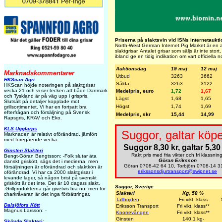
Priserna på slaktsvin vid ISNs internetaukti
North-West German Internet Pig Market är en au
slaktgrisar. Antalet grisar som säljs är inte sto
ibland ge en tidig indikation om vart officiella 
Auktionsdag
19 maj
12 maj
Marknadskommentarer
Utbud
3263
3662
HKScan Agri
Sålda
3263
3122
HKScan höjde noteringen på slaktgrisar
vecka 21 och vi ser tecken att både Danmark
Medelpris, euro
1,72
1,67
och Tyskland är på väg upp i grispris.
Lägst
1,68
1,65
Slutsålt på detaljer kopplade mot
Högst
1,74
1,69
grillsortimentet. Vi har en fortsatt bra
efterfrågan och försäljning på Svensk
Medelpris, skr
15,44
14,99
Rapsgris, KRAV och Eko.
KLS Ugglarps
Suggor, galtar köpe
Marknaden är relativt oförändrad, jämfört
med föregående vecka.
Suggor 8,30 kr, galtar 5,30 
Ginsten Slakteri
Rakt pris med fria vikter och fri klassning
Bengt-Göran Bengtsson: -Folk slutar äta
Göran Eriksson
danskt griskött, sägs det i medierna, men
Göran 0708-42 64 10, Torbjörn 0708-14 3
försäljningen är oförändrad och slaktkön är
erikssonsdjurtransport@swipnet.se
oförändrad. Vi har ca 2000 slaktgrisar i
levande lager, så någon brist på svenskt
griskött är det inte. Det är 10 dagars slakt.
Suggor, Sverige
-Grillprodukterna går givetvis bra nu, men för
Slakteri
Kg, 58 %
charkråvaran är det inga förbättringar.
Tallhöjden
Fri vikt, klass
Dalsjöfors Kött
Eriksson Transport
Fri vikt, klass**
Magnus Larsson: -
Knorrevången
Fri vikt, klass**
Ginsten
140,1 kg-
Skövde Slakteri
: