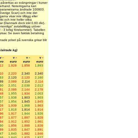
a påverkas av svängningar i kurser
fterhand. Noteringarna kan
gsparametrarna ändrade 100803.
r Sverige Scan) och inte det
arna visar inte tillägg eller
kt och inte heller olika
usar (Danmark dock inkl 0,60 dkr).
sonliga" avtalstillägg utöver
2 - 3 kr/kg förekommer). Tabellen
tgrisar. Se även faktisk betalning
nade priset på svenska grisar blir
slaktade kg)
v -
v -
v -
v -
ro
euro
euro
euro
812
1,828
1,858
1,893
210
2,220
2,340
2,340
163
2,120
2,120
2,160
089
2,089
2,114
2,114
060
2,051
2,038
2,012
061
2,086
2,144
2,178
948
1,955
1,934
2,003
957
1,938
1,903
1,903
957
1,954
1,945
1,945
926
1,939
1,968
1,963
917
1,818
1,914
1,914
896
1,917
1,944
1,926
867
1,877
1,887
1,928
894
1,912
1,952
1,961
860
1,856
1,888
1,926
789
1,835
1,847
1,891
847
1,840
1,882
1,946
846
1,840
1,825
1,827