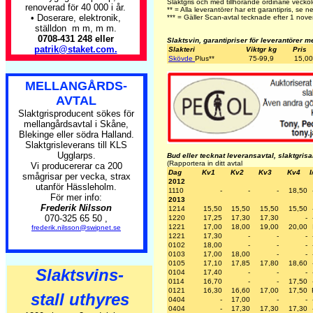
Slaktgris och med tillhörande ordinarie veckol
renoverad för 40 000 i år.
** = Alla leverantörer har ett garantipris, se n
• Doserare, elektronik,
*** = Gäller Scan-avtal tecknade efter 1 no
ställdon m m, m m.
0708-431 248 eller
Slaktsvin, garantipriser för leverantörer m
patrik@staket.com.
Slakteri
Viktgr kg
Pris
Skövde
Plus
**
75-99,9
15,00
MELLANGÅRDS-
AVTAL
Slaktgrisproducent sökes för
mellangårdsavtal i Skåne,
Blekinge eller södra Halland.
Slaktgrisleverans till KLS
Ugglarps.
Bud eller tecknat leveransavtal, slaktgris
(Rapportera in ditt avtal
Vi producererar ca 200
Dag
Kv1
Kv2
Kv3
Kv4
I
smågrisar per vecka, strax
2012
utanför Hässleholm.
1110
-
-
-
18,50
För mer info:
2013
Frederik Nilsson
1214
15,50
15,50
15,50
15,50
070-325 65 50 ,
1220
17,25
17,30
17,30
-
1221
17,00
18,00
19,00
20,00
frederik.nilsson@swipnet.se
1221
17,30
-
-
-
0102
18,00
-
-
-
0103
17,00
18,00
-
-
0105
17,10
17,85
17,80
18,60
Slaktsvins-
0104
17,40
-
-
-
0114
16,70
-
-
17,50
0121
16,30
16,60
17,00
17,50
stall uthyres
0404
-
17,00
-
-
0404
-
17,30
17,30
17,30