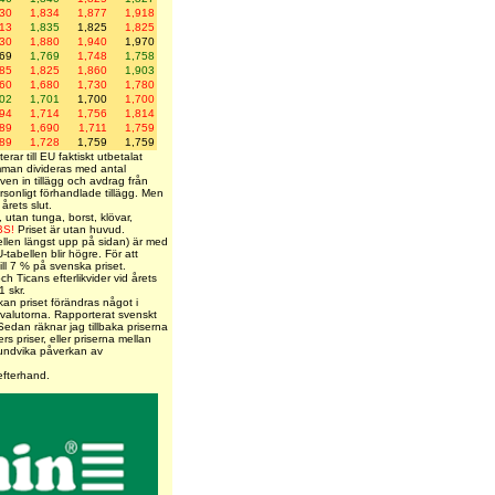
830
1,834
1,877
1,918
813
1,835
1,825
1,825
830
1,880
1,940
1,970
769
1,769
1,748
1,758
785
1,825
1,860
1,903
660
1,680
1,730
1,780
702
1,701
1,700
1,700
694
1,714
1,756
1,814
689
1,690
1,711
1,759
689
1,728
1,759
1,759
erar till EU faktiskt utbetalat
umman divideras med antal
även in tillägg och avdrag från
rsonligt förhandlade tillägg. Men
årets slut.
, utan tunga, borst, klövar,
BS!
Priset är utan huvud.
ellen längst upp på sidan) är med
-tabellen blir högre. För att
ill 7 % på svenska priset.
h Ticans efterlikvider vid årets
 skr.
 kan priset förändras något i
 valutorna. Rapporterat svenskt
 Sedan räknar jag tillbaka priserna
ers priser, eller priserna mellan
t undvika påverkan av
efterhand.