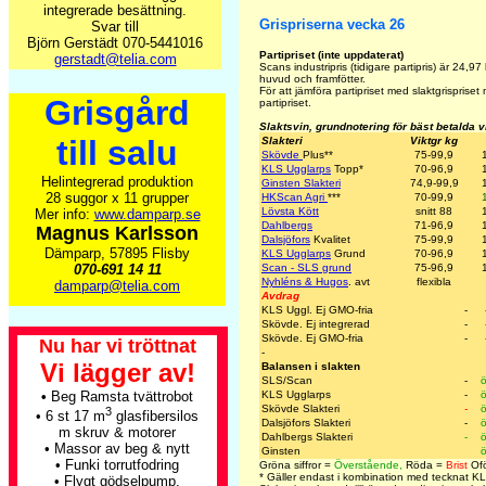
integrerade besättning.
Grispriserna vecka 26
Svar till
Björn Gerstädt 070-5441016
Partipriset (inte uppdaterat)
gerstadt@telia.com
Scans industripris (tidigare partipris) är
24,97
huvud och framfötter.
För att jämföra partipriset med slaktgrisprise
Grisgård
partipriset.
Slaktsvin, grundnotering för bäst betalda 
till salu
Slakteri
Viktgr kg
Skövde
Plus
**
75-99,9
KLS Ugglarps
Topp
*
70-96,9
Helintegrerad produktion
Ginsten Slakteri
74,9-99,9
28 suggor x 11 grupper
HKScan Agri
***
70-99,9
Lövsta Kött
snitt 88
Mer info:
www.damparp.se
Dahlbergs
71-96,9
Magnus Karlsson
Dalsjöfors
Kvalitet
75-99,9
Dämparp, 57895 Flisby
KLS Ugglarps
Grund
70-96,9
070-691 14 11
Scan - SLS grund
75-96,9
Nyhléns & Hugos
. avt
flexibla
damparp@telia.com
Avdrag
KLS Uggl. Ej GMO-fria
-
Skövde. Ej integrerad
-
Skövde. Ej GMO-fria
-
Nu har vi tröttnat
-
Vi lägger av!
Balansen i slakten
SLS/Scan
-
ö
•
Beg Ramsta tvättrobot
KLS Ugglarps
-
ö
Skövde Slakteri
-
ö
3
• 6 st 17 m
glasfibersilos
Dalsjöfors Slakteri
-
ö
m skruv & motorer
Dahlbergs Slakteri
-
ö
• Massor av beg & nytt
Ginsten
ö
• Funki torrutfodring
Gröna siffror =
Överstående,
Röda =
Brist
Ofö
* Gäller endast i kombination med tecknat K
• Flygt gödselpump,