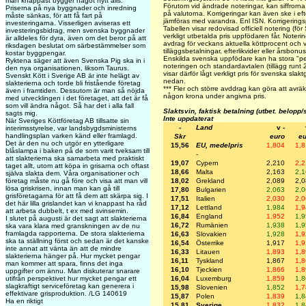
man knappast bygger något nytt alls.
Förutom vid ändrade noteringar, kan siffrorn
Priserna på nya byggnader och inredning
på valutorna. Korrigeringar kan även ske i e
måste sänkas, för att få fart på
jämföras med varandra. Enl ISN. Korrigerin
investeringarna. Visserligen aviseras ett
Tabellen visar redovisad officiell notering (fö
investeringsbidrag, men svenska byggnader
verkligt utbetalda pris uppfödaren får. Notering
är alldeles för dyra, även om det beror på att
avdrag för veckans aktuella köttprocent och vi
riksdagen beslutat om särbestämmelser som
tilläggsbetalningar, efterlikvider eller årsbon
kostar byggpengar.
Enskilda svenska uppfödare kan ha stora "per
Ryktena säger att även Svenska Pig ska in i
noteringen och standardavtalen (tillägg runt 
den nya organisationen, liksom Taurus.
visar därför lågt verkligt pris för svenska slak
Svenskt Kött i Sverige AB är inte helägt av
nedan.
slakterierna och torde bli fristående företag
***
Fler och större avddrag kan göra att avräk
även i framtiden. Dessutom är man så nöjda
någon krona under angivna pris.
med utvecklingen i det företaget, att det är få
som vill ändra något. Så har det i alla fall
Slaktsvin, faktisk betalning (utbet. belopp/
sagts mig.
Inte uppdaterat
När Sveriges Köttföretag AB tillsatte sin
-
Land
v -
interimsstyrelse, var landsbygdsministerns
handlingsplan varken känd eller framlagd.
Skr
euro
eu
Det är den nu och utgör en ytterligare
15,56
EU, medelpris
1,804
1,
blåslampa i baken på de som varit tveksam till
-
att slakterierna ska samarbeta med praktiskt
19,07
Cypern
2,210
2,
taget allt, utom att köpa in grisarna och oftast
18,66
Malta
2,163
2,
själva slakta dem. Våra organisationer och
18,02
Grekland
2,089
2,
företag måste nu gå före och visa att man vill
lösa griskrisen, innan man kan gå till
17,80
Bulgarien
2,063
2,
grisföretagarna för att få dem att skärpa sig. I
17,51
Italien
2,030
2,
det här lilla grislandet kan vi knappast ha råd
17,12
Lettland
1,984
1,
att arbeta dubbelt, t ex med svinsemin.
16,84
England
1,952
1,
I slutet på augusti är det sagt att slakterierna
16,72
Rumänien
1,938
1,
ska vara klara med granskningen av de nu
framlagda rapporterna. De stora slakterierna
16,63
Slovakien
1,928
1,
ska ta ställning först och sedan är det kanske
16,54
Österrike
1,917
1,
inte annat att vänta än att de mindre
16,33
Litauen
1,893
1,
slakterierna hänger på. Hur mycket pengar
16,11
Tyskland
1,867
1,
man kommer att spara, finns det inga
16,10
Tjeckien
1,866
1,
uppgifter om ännu. Man diskuterar snarare
16,04
Luxemburg
1,859
1,
utifrån perspektivet hur mycket pengar ett
slagkraftigt serviceföretag kan generera i
15,98
Slovenien
1,852
1,
effektivare grisproduktion. /LG 140619
15,87
Polen
1,839
1,
Ha en riktigt
15,81
Sverige
1,832
1,