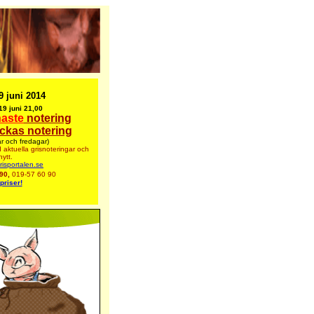
9 juni 2014
19 juni 21,00
aste
notering
ckas notering
r och fredagar)
 aktuella grisnoteringar
och
ytt.
isportalen.se
 90,
019-57 60 90
priser!