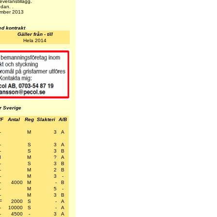
everanstillägg.
edan. .
vember 2013
ed kontrakt
Gäller från - till
Hela 2014
ar Sverige
/F
Antal
Reg
Slakteri
A/B
-
M
3
A
-
S
3
A
-
S
3
B
I
M
?
A
-
S
3
B
-
M
2
B
-
M
3
-
-
4000
M
-
B
-
M
5
-
-
M
3
B
F
2000
S
-
A
-
10000
S
-
A
-
4500
-
3
A