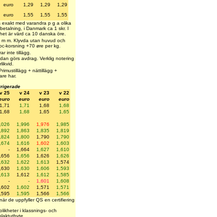
euro
1,29
1,29
1,29
euro
1,55
1,55
1,55
 exakt med varandra p g a olika
etalning, i Danmark ca 1 skr. I
et är värd ca 10 danska öre.
ft, m m. Klyvda utan huvud och
roc-korsning +70 øre per kg.
r inte tillägg.
dan görs avdrag. Verklig notering
likvid.
rimustillägg + nättillägg +
are har.
rrigerade
v 25
v 24
v 23
v 22
euro
euro
euro
euro
1,71
1,71
1,68
1,68
1,68
1,68
1,65
1,65
,026
1,996
1,976
1,985
,892
1,863
1,835
1,819
,824
1,800
1,790
1,790
,674
1,616
1,602
1,603
-
1,664
1,627
1,610
,656
1,656
1,626
1,626
,632
1,622
1,613
1,574
,630
1,630
1,606
1,593
,613
1,612
1,612
1,585
-
-
1,601
1,608
,602
1,602
1,571
1,571
,595
1,595
1,566
1,566
 när de uppfyller QS en certifiering
olikheter i klassnings- och
slaktutbyte.