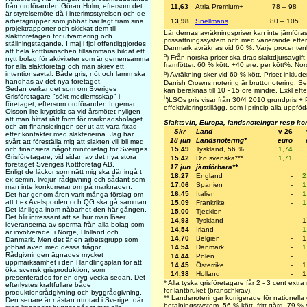
från ordföranden Göran Holm, eftersom det
11,63
Atria Premium+
78 – 98
är styrelsemöte då i interimsstyrelsen och de
arbetsgrupper som jobbat har lagt fram sina
13,98
Snellmans
80 – 105
projektrapporter och skickat dem till
Ländernas avräkningspriser kan inte jämföras
slaktföretagen för utvärdering och
prissättningssystem och med varierande efterb
ställningstagande. I maj i fjol offentliggjordes
Danmark avräknas vid 60 %. Varje procentenh
att hela köttbranschen tillsammans bildat ett
a
) Från norska priser ska dras slaktdjursavgi
nytt bolag för aktiviteter som är gemensamma
framfötter. 60 % kött. +40 øre. per kött%. No
för alla slaktföretag och man skrev ett
b
intentionsavtal. Både gris, nöt och lamm ska
) Avräkning sker vid 60 % kött. Priset inkludera
handhas av det nya företaget.
Danish Crowns notering är bruttonotering. Se
Sedan verkar det som om Sveriges
kan beräknas till 10 - 15 öre mindre. Exkl efter
Grisföretagare "sökt medlemsskap" i
b
)LSOs pris visar från 30/4 2010 grundpris + P
företaget, eftersom ordföranden Ingemar
effektivieringstillägg, som i princip alla uppföd
Olsson lite kryptiskt sa vid årsmötet nyligen
att man hittat rätt form för marknadsbolaget
Slaktsvin, Europa, landsnoteingar resp ko
och att finansieringen ser ut att vara fixad
Skr
Land
v 26
efter kontakter med slakterierna. Jag har
18 jun
Landsnotering*
euro
svårt att föreställa mig att slakten vill bli med
15,49
Tyskland, 56 %
1,74
och finansiera något miniföretag för Sveriges
Grisföretagare, vid sidan av det nya stora
15,42
D:o svenska***
1,71
företaget Sveriges Köttföretag AB.
17 jun
jämförbara**
Enligt de läckor som nätt mig ska där ingå t
18,27
England
-
2
ex semin, livdjur, rådgivning och sådant som
17,06
Spanien
-
1
man inte konkurrerar om på marknaden.
16,45
Italien
-
1
Det har genom åren varit många förslag om
att t ex Avelspoolen och QG ska gå samman.
15,09
Frankrike
-
1
Det lär ligga inom nåbarhet den här gången.
15,00
Tjeckien
-
Det blir intressant att se hur man löser
14,93
Tyskland
-
1
leveranserna av sperma från alla bolag som
14,54
Irland
-
1
är involverade, i Norge, Holland och
14,70
Belgien
-
1
Danmark. Men det är en arbetsgrupp som
14,54
Danmark
-
1
jobbat även med dessa frågor.
Rådgivningen ägnades mycket
14,44
Polen
-
uppmärksamhet i den Handlingsplan för att
14,45
Österrike
-
1
öka svensk grisproduktion, som
14,38
Holland
-
1
presenterades för en dryg vecka sedan. Det
* Alla tyska grisföretagare får 2 - 3 cent extra
efterlystes kraftfullare både
för lantbruket (branschkrav).
produktionsrådgivning och byggrådgivning.
** Landsnoteringar korrigerade för nationella 
Den senare är nästan utrotad i Sverige, där
betalningssystem. 56 % kött, fritt gård. 79 % 