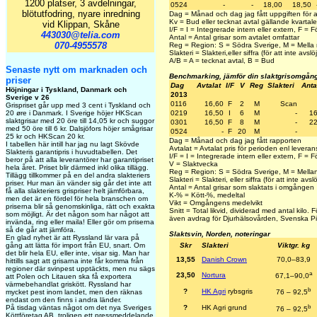
1200 platser, 3 avdelningar,
0524
-
-
18,00
18,50
blötutfodring, nyare inredning
Dag = Månad och dag jag fått uppgiften för 
Kv = Bud eller tecknat avtal gällande kvartale
vid Klippan, Skåne
I/F = I = Integrerade intern eller extern, F =
443030@telia.com
Antal = Antal grisar som avtalet omfattar
070-4955578
Reg = Region: S = Södra Sverige, M = Mella 
Slakteri = Slakteri,eller siffra (för att inte avslöj
A/B = A = tecknat avtal, B = Bud
Senaste nytt om marknaden och
Benchmarking, jämför din slaktgrisomgån
priser
Dag
Avtalat
I/F
V
Reg
Slakteri
Anta
Höjningar i Tyskland, Danmark och
2013
Sverige v 26
0116
16,60
F
2
M
Scan
Grispriset går upp med 3 cent i Tyskland och
20 øre i Danmark. I Sverige höjer HKScan
0219
16,50
I
6
M
-
1
slaktgrisar med 20 öre till 14,05 kr och suggor
0301
16,50
F
8
M
-
2
med 50 öre till 6 kr. Dalsjöfors höjer smågrisar
0524
-
F
20
M
-
25 kr och HKScan 20 kr.
Dag = Månad och dag jag fått rapporten
I tabellen här intill har jag nu lagt Skövde
Avtalat = Avtalat pris för perioden enl leveran
Slakteris garantipris i huvudtabellen. Det
I/F = I = Integrerade intern eller extern, F =
beror på att alla leverantörer har garantipriset
V = Slaktvecka
hela året. Priset blir därmed inkl olika tillägg.
Reg = Region: S = Södra Sverige, M = Mellan
Tillägg tillkommer på en del andra slakteriers
Slakteri = Slakteri, eller siffra (för att inte avslö
priser. Hur man än vänder sig går det inte att
Antal = Antal grisar som slaktats i omgången
få alla slakteriers grispriser helt jämförbara,
K-% = Kött-%, medeltal
men det är en fördel för hela branschen om
Vikt = Omgångens medelvikt
priserna blir så genomskinliga, rätt och exakta
Snitt = Total likvid, dividerad med antal kilo.
som möjligt. Är det någon som har något att
även avdrag för Djurhälsovården, Svenska Pig
invända, ring eller maila! Eller gör om priserna
så de går att jämföra.
Slaktsvin, Norden, noteringar
En glad nyhet är att Ryssland lär vara på
gång att lätta för import från EU, snart. Om
Skr
Slakteri
Viktgr. kg
det blir hela EU, eller inte, visar sig. Man har
13,55
Danish Crown
70,0–83,9
hittills sagt att grisarna inte får komma från
regioner där svinpest upptäckts, men nu sägs
a
23,50
Nortura
67,1–90,0
att Polen och Litauen ska få exportera
värmebehandlat griskött. Ryssland har
b
?
HK Agri
rybsgris
mycket pest inom landet, men den räknas
76 – 92,5
endast om den finns i andra länder.
b
På tisdag väntas något om det nya Sveriges
?
HK Agri grund
76 – 92,5
Köttföretag AB, troligen ett pressmeddelande