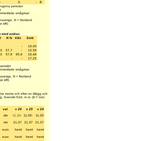
-
S
-
B
angivna perioder
t
 Förmedlade smågrisar
nsverige, N = Norrland
a allt).
g med andras
l
K-%
Vikt
Snitt
-
16,40
60
57,7
-
15,58
20
57,9
95,9
16,46
-
-
17,25
savtalet
 Förmedlade smågrisar
sverige, N = Norrland
ja allt).
 Före moms och efter ev tillägg och
, Svenskt Kött, m m, (6-7 öre)
val.
v 26
v 25
v 24
dkr
11,20
-
11,00-
11,00
nkr
21,37
21,37
21,37
euro
heml
heml
heml
euro
heml
heml
heml