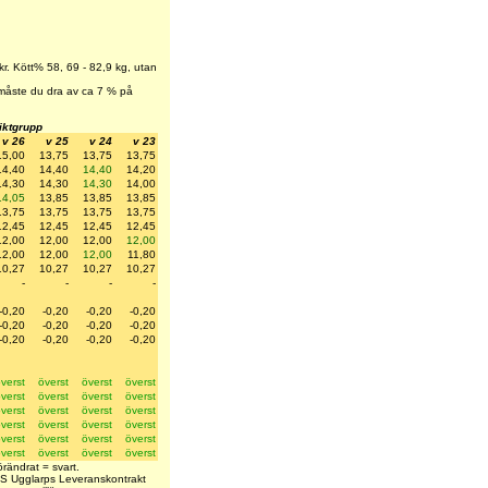
kr. Kött% 58, 69 - 82,9 kg, utan
t måste du dra av ca 7 % på
viktgrupp
v 26
v 25
v 24
v 23
15,00
13,75
13,75
13,75
14,40
14,40
14,40
14,20
14,30
14,30
14,30
14,00
14,05
13,85
13,85
13,85
13,75
13,75
13,75
13,75
12,45
12,45
12,45
12,45
12,00
12,00
12,00
12,00
12,00
12,00
12,00
11,80
10,27
10,27
10,27
10,27
-
-
-
-
-0,20
-0,20
-0,20
-0,20
-0,20
-0,20
-0,20
-0,20
-0,20
-0,20
-0,20
-0,20
verst
överst
överst
överst
verst
överst
överst
överst
verst
överst
överst
överst
verst
överst
överst
överst
verst
överst
överst
överst
verst
överst
överst
överst
rändrat = svart.
LS Ugglarps Leveranskontrakt