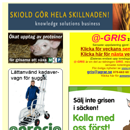
@-GRIS
1
Senaste uppdatering gjord
Klicka för veckans
sen
Klicka här för
nästa
ve
(Dateras endast upp torsdaga
@-
GRIS
är en del av tidningen
GRIS
,
med
senaste noteringsn
För övriga nyheter se
www.gr
gris@agrar.se
070-663 60
Klicka här för
annons