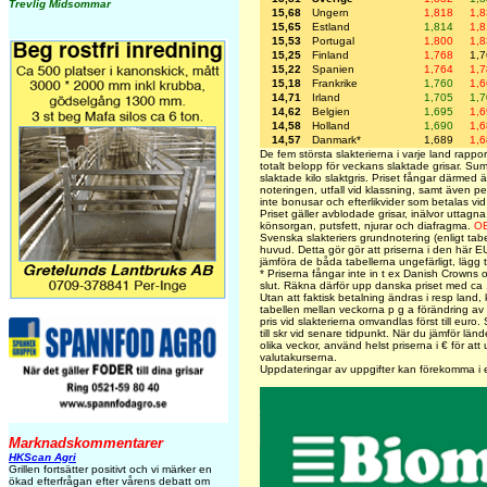
Trevlig Midsommar
15,68
Ungern
1,818
1,
15,65
Estland
1,814
1,
15,53
Portugal
1,800
1,
15,25
Finland
1,768
1,
15,22
Spanien
1,764
1,
15,18
Frankrike
1,760
1,
14,71
Irland
1,705
1,
14,62
Belgien
1,695
1,
14,58
Holland
1,690
1,
14,57
Danmark*
1,689
1,
De fem största slakterierna i varje land rapport
totalt belopp för veckans slaktade grisar. S
slaktade kilo slaktgris. Priset fångar därmed 
noteringen, utfall vid klassning, samt även pe
inte bonusar och efterlikvider som betalas vid 
Priset gäller avblodade grisar, inälvor uttagna
könsorgan, putsfett, njurar och diafragma.
O
Svenska slakteriers grundnotering (enligt tab
huvud. Detta gör gör att priserna i den här EU
jämföra de båda tabellerna ungefärligt, lägg t
* Priserna fångar inte in t ex Danish Crowns oc
slut. Räkna därför upp danska priset med ca 1
Utan att faktisk betalning ändras i resp land,
tabellen mellan veckorna p g a förändring av
pris vid slakterierna omvandlas först till euro.
till skr vid senare tidpunkt. När du jämför länd
olika veckor, använd helst priserna i € för at
valutakurserna.
Uppdateringar av uppgifter kan förekomma i 
Marknadskommentarer
HKScan Agri
Grillen fortsätter positivt och vi märker en
ökad efterfrågan efter vårens debatt om