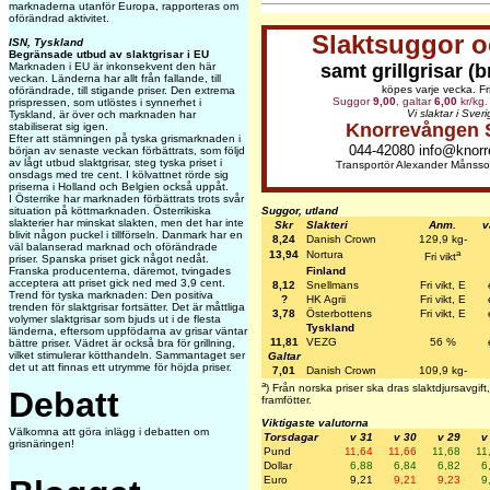
marknaderna utanför Europa, rapporteras om
oförändrad aktivitet.
Slaktsuggor o
ISN, Tyskland
Begränsade utbud av slaktgrisar i EU
samt grillgrisar (
Marknaden i EU är inkonsekvent den här
veckan. Länderna har allt från fallande, till
köpes varje vecka. Fri
oförändrade, till stigande priser. Den extrema
Suggor
9,00
, galtar
6,00
kr/kg. 
prispressen, som utlöstes i synnerhet i
Vi slaktar i Sveri
Tyskland, är över och marknaden har
Knorrevången 
stabiliserat sig igen.
Efter att stämningen på tyska grismarknaden i
044-42080 info@knorr
början av senaste veckan förbättrats, som följd
av lågt utbud slaktgrisar, steg tyska priset i
Transportör Alexander Månss
onsdags med tre cent. I kölvattnet rörde sig
priserna i Holland och Belgien också uppåt.
I Österrike har marknaden förbättrats trots svår
Suggor, utland
situation på köttmarknaden. Österrikiska
slakterier har minskat slakten, men det har inte
Skr
Slakteri
Anm.
v
blivit någon puckel i tillförseln. Danmark har en
8,24
Danish Crown
129,9 kg-
väl balanserad marknad och oförändrade
a
13,94
Nortura
Fri vikt
priser. Spanska priset gick något nedåt.
Finland
Franska producenterna, däremot, tvingades
acceptera att priset gick ned med 3,9 cent.
8,12
Snellmans
Fri vikt, E
Trend för tyska marknaden: Den positiva
?
HK Agrii
Fri vikt, E
trenden för slaktgrisar fortsätter. Det är måttliga
3,78
Österbottens
Fri vikt, E
volymer slaktgrisar som bjuds ut i de flesta
Tyskland
länderna, eftersom uppfödarna av grisar väntar
11,81
VEZG
56 %
bättre priser. Vädret är också bra för grillning,
vilket stimulerar kötthandeln. Sammantaget ser
Galtar
det ut att finnas ett utrymme för höjda priser.
7,01
Danish Crown
109,9 kg-
a
) Från norska priser ska dras slaktdjursavgi
Debatt
framfötter.
Viktigaste valutorna
Välkomna att göra inlägg i debatten om
Torsdagar
v 31
v 30
v 29
v
grisnäringen!
Pund
11,64
11,66
11,68
11
Dollar
6,88
6,84
6,82
6
Euro
9,21
9,21
9,23
9