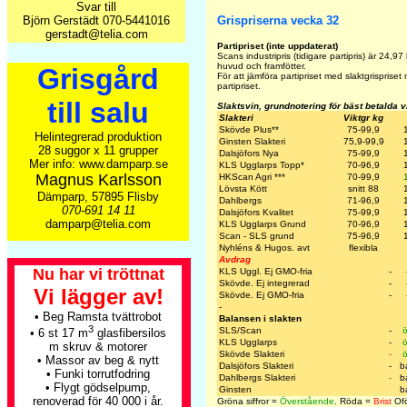
Svar till
Björn Gerstädt 070-5441016
Grispriserna vecka 32
gerstadt@telia.com
Partipriset (inte uppdaterat)
Scans industripris (tidigare partipris) är
24,97
huvud och framfötter.
Grisgård
För att jämföra partipriset med slaktgrisprise
partipriset.
till salu
Slaktsvin, grundnotering för bäst betalda 
Slakteri
Viktgr kg
Skövde Plus
**
75-99,9
Helintegrerad produktion
Ginsten Slakteri
75,9-99,9
28 suggor x 11 grupper
Dalsjöfors Nya
75-99,9
Mer info: www.damparp.se
KLS Ugglarps Topp
*
70-96,9
Magnus Karlsson
HKScan Agri
***
70-99,9
Lövsta Kött
snitt 88
Dämparp, 57895 Flisby
Dahlbergs
71-96,9
070-691 14 11
Dalsjöfors Kvalitet
75-99,9
damparp@telia.com
KLS Ugglarps Grund
70-96,9
Scan - SLS grund
75-96,9
Nyhléns & Hugos. avt
flexibla
Avdrag
Nu har vi tröttnat
KLS Uggl. Ej GMO-fria
-
Skövde. Ej integrerad
-
Vi lägger av!
Skövde. Ej GMO-fria
-
-
• Beg Ramsta tvättrobot
Balansen i slakten
3
SLS/Scan
-
ö
• 6 st 17 m
glasfibersilos
KLS Ugglarps
-
ö
m skruv & motorer
Skövde Slakteri
-
ö
• Massor av beg & nytt
Dalsjöfors Slakteri
-
b
• Funki torrutfodring
Dahlbergs Slakteri
-
b
• Flygt gödselpump,
Ginsten
b
renoverad för 40 000 i år.
Gröna siffror =
Överstående,
Röda =
Brist
Ofö