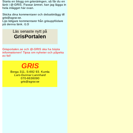
Starta en blogg om grisnäringen, så får du en
länk i @-GRIS. Passar ämnet, kan jag lägga in
hela inlägget här ovan.
Skicka dina kommentarer och debattinlägg till
gris@agrar.se.
Läs tidigare kommentarer från grisuppfödare
på denna länk. /
LG
Läs senaste nytt på
GrisPortalen
Grisportalen.se och @-GRIS ska ha bästa
informationen! Tipsa om nyheter och påpeka
ev fel!
GRIS
Berga 311, S-692 93. Kumla
Lars-Gunnar Lannhard
070-6636090
gris@agrar.se