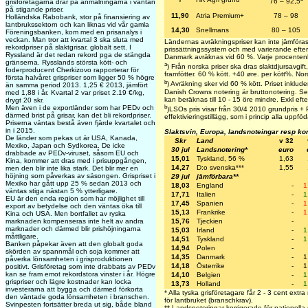
76 – 92,5
grisföretagarna drar på anmälningarna i väntan
på stigande priser.
11,90
Atria Premium+
78 – 98
Holländska Rabobank, stor på finansiering av
lantbrukssektorn och kan liknas vid vår gamla
14,30
Snellmans
80 – 105
Föreningsbanken, kom med en prisanalys i
veckan. Man tror att kvartal 3 ska sluta med
Ländernas avräkningspriser kan inte jämföras
rekordpriser på slaktgrisar, globalt sett. I
prissättningssystem och med varierande efterb
Ryssland är det redan rekord pga de stängda
Danmark avräknas vid 60 %. Varje procentenh
gränserna. Rysslands största kött- och
a
) Från norska priser ska dras slaktdjursavgi
foderproducent Cherkizovo rapporterar för
framfötter. 60 % kött. +40 øre. per kött%. No
första halvåret grispriser som ligger 50 % högre
b
) Avräkning sker vid 60 % kött. Priset inkludera
än samma period 2013. 1,25 € 2013, jämfört
Danish Crowns notering är bruttonotering. Se
med 1,88 i år. Kvartal 2 var priset 2.19 €/kg,
kan beräknas till 10 - 15 öre mindre. Exkl efter
drygt 20 skr.
b
Men även i de exportländer som har PEDv och
)LSOs pris visar från 30/4 2010 grundpris + P
därmed brist på grisar, kan det bli rekordpriser.
effektivieringstillägg, som i princip alla uppföd
Priserna väntas bestå även fjärde kvartalet och
in i 2015.
Slaktsvin, Europa, landsnoteingar resp ko
De länder som pekas ut är USA, Kanada,
Skr
Land
v 32
Mexiko, Japan och Sydkorea. De icke
30 jul
Landsnotering*
euro
drabbade av PEDv-viruset, såsom EU och
15,01
Tyskland, 56 %
1,63
Kina, kommer att dras med i prisuppgången,
14,27
D:o svenska***
1,55
men den blir inte lika stark. Det blir mer en
höjning som påverkas av säsongen. Grispriset i
29 jul
jämförbara**
Mexiko har gått upp 25 % sedan 2013 och
18,03
England
-
1
väntas stiga nästan 5 % ytterligare.
17,71
Italien
-
1
EU är den enda region som har möjlighet till
17,45
Spanien
-
1
export av betydelse och den väntas öka till
15,13
Frankrike
-
1
Kina och USA. Men bortfallet av ryska
15,76
Tjeckien
-
marknaden kompenseras inte helt av andra
marknader och därmed blir prishöjningarna
15,03
Irland
-
1
måttligare.
14,51
Tyskland
-
1
Banken påpekar även att den globalt goda
14,94
Polen
-
skörden av spannmål och soja kommer att
14,35
Danmark
-
1
påverka lönsamheten i grisproduktionen
14,18
Österrike
-
1
positivt. Grisföretag som inte drabbats av PEDv
kan se fram emot rekordstora vinster i år. Högre
14,10
Belgien
-
1
grispriser och lägre kostnader kan locka
13,73
Holland
-
1
investerarna att bygga och därmed förkorta
* Alla tyska grisföretagare får 2 - 3 cent extra
den väntade goda lönsamheten i branschen.
för lantbruket (branschkrav).
Svinpesten fortsätter breda ut sig, både bland
** Landsnoteringar korrigerade för nationella 