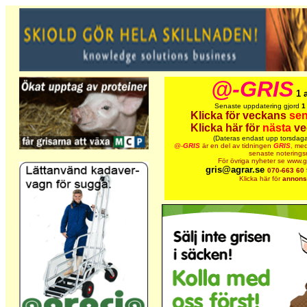
@-GRIS
1 
Senaste uppdatering gjord
1
Klicka för veckans
sen
Klicka här för
nästa
ve
(Dateras endast upp torsdaga
@-
GRIS
är en del av tidningen
GRIS
,
med
senaste noteringsn
För övriga nyheter se www.g
gris@agrar.se
070-663 60
Klicka här för
annons