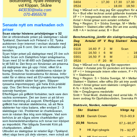
blötutfodring, nyare inredning
0404
-
17,30
17,30
17,30
vid Klippan, Skåne
0524
-
-
18,00
18,50
443030@telia.com
Dag = Månad och dag jag fått uppgiften för 
Kv = Bud eller tecknat avtal gällande kvartale
070-4955578
I/F = I = Integrerade intern eller extern, F =
Antal = Antal grisar som avtalet omfattar
Reg = Region: S = Södra Sverige, M = Mella 
Senaste nytt om marknaden och
Slakteri = Slakteri,eller siffra (för att inte avslöj
priser
A/B = A = tecknat avtal, B = Bud
Scan startar höstens prishöjningar v 32
Det är oförändrade priser på slaktgrisar i såväl
Benchmarking, jämför din slaktgrisomgån
Tyskland, Danmark och Finland v 32. Tyska
Dag
Avtalat
I/F
V
Reg
Slakteri
Anta
auktionen över internet i veckan slutade med
2013
en höjning på 6 cent. Det är en indikation på
0116
16,60
F
2
M
Scan
trenden.
0219
16,50
I
6
M
-
1
Scan höjer priset på slaktgrisar med 25 öre och
0301
16,50
F
8
M
-
2
både Scan och Dalsjöfors höjer smågrisarna,
Scan med 10 kr till 480 och Dalsjöfors med 10
0524
-
F
20
M
-
kr till 540 kr. Det finns en förväntan att priserna
Dag = Månad och dag jag fått rapporten
på slaktgrisar ska gå upp i höst, vilket bl a
Avtalat = Avtalat pris för perioden enl leveran
framgår nedan. Nu när slaktköerna nästan är
I/F = I = Integrerade intern eller extern, F =
borta, försvinner kostnaderna för dessa. Inför
V = Slaktvecka
valet får vi räkna med att EU-valets kampanj för
Reg = Region: S = Södra Sverige, M = Mellan
svenskt griskött sätter fart igen. Släpper
Slakteri = Slakteri, eller siffra (för att inte avslö
ryssarna importstoppet, går hela EUs prisbild
Antal = Antal grisar som slaktats i omgången
upp. Osv. Det finns många plus-tecken för
K-% = Kött-%, medeltal
svenskt framöver.
Vikt = Omgångens medelvikt
Efterfrågan på grillkött fortsätter, tack vare den
Snitt = Total likvid, dividerad med antal kilo.
vackra sommaren. Det ser även ut att bli en
även avdrag för Djurhälsovården, Svenska Pig
vacker inledning på augusti. Efterfrågan på
grillkött har minskat slaktköerna, så att flera
Slaktsvin, Norden, noteringar
slakterier har nära balans, eller endast 2 - 3
Skr
Slakteri
Viktgr. kg
slaktdagar i kö. Problemet är charkråvaran,
som är nästan lika trög som tidigare. Vad som
13,03
Danish Crown
70,0–93,9
behövs är att några större charkfabriker gör
som livsmedelshandlarna och tonar ner inköpet
a
23,98
Nortura
67,1–90,0
av importkött. Fler blågula Svenskt Kött på
charkpaketen, alltså!
b
?
HK Agri rybsgris
76 – 92,5
Utbudet av slaktgrisar är relativt lågt i Tyskland,
vilket sägs bero på dels värmen, men också att
b
?
HK Agri grund