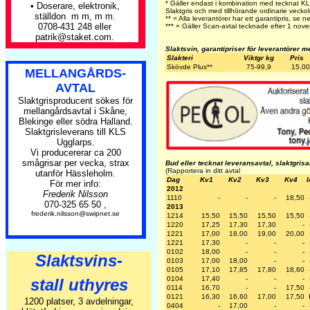
* Gäller endast i kombination med tecknat K
• Doserare, elektronik,
Slaktgris och med tillhörande ordinarie veckol
ställdon m m, m m.
** = Alla leverantörer har ett garantipris, se n
0708-431 248 eller
*** = Gäller Scan-avtal tecknade efter 1 no
patrik@staket.com.
Slaktsvin, garantipriser för leverantörer m
Slakteri
Viktgr kg
Pris
Skövde Plus
**
75-99,9
15,00
MELLANGÅRDS-
AVTAL
Slaktgrisproducent sökes för
mellangårdsavtal i Skåne,
Blekinge eller södra Halland.
Slaktgrisleverans till KLS
Ugglarps.
Vi producererar ca 200
smågrisar per vecka, strax
Bud eller tecknat leveransavtal, slaktgris
(Rapportera in ditt avtal
utanför Hässleholm.
Dag
Kv1
Kv2
Kv3
Kv4
I
För mer info:
2012
Frederik Nilsson
1110
-
-
-
18,50
070-325 65 50 ,
2013
frederik.nilsson@swipnet.se
1214
15,50
15,50
15,50
15,50
1220
17,25
17,30
17,30
-
1221
17,00
18,00
19,00
20,00
1221
17,30
-
-
-
0102
18,00
-
-
-
Slaktsvins-
0103
17,00
18,00
-
-
0105
17,10
17,85
17,80
18,60
0104
17,40
-
-
-
stall uthyres
0114
16,70
-
-
17,50
0121
16,30
16,60
17,00
17,50
1200 platser, 3 avdelningar,
0404
-
17,00
-
-