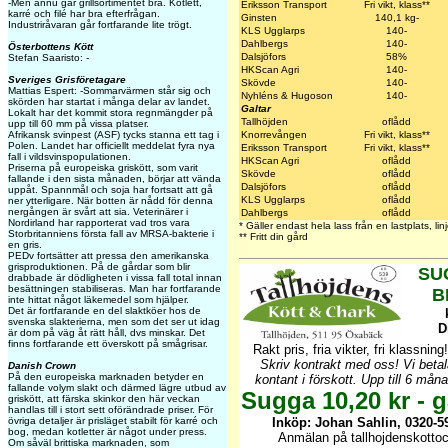
-Men ännu går grillsortimentet bra. Kotlett,
Eriksson Transport
Fri vikt, klass**
karré och filé har bra efterfrågan.
Ginsten
140,1 kg-
Industriråvaran går fortfarande lite trögt.
KLS Ugglarps
140-
Dahlbergs
140-
Österbottens Kött
Dalsjöfors
58%
Stefan Saaristo: -
HKScan Agri
140-
Sveriges Grisföretagare
Skövde
140-
Mattias Espert: -Sommarvärmen står sig och
Nyhléns & Hugoson
140-
skörden har startat i många delar av landet.
Galtar
Lokalt har det kommit stora regnmängder på
Tallhöjden
oflådd
upp till 60 mm på vissa platser.
Knorrevången
Fri vikt, klass**
Afrikansk svinpest (ASF) tycks stanna ett tag i
Polen. Landet har officiellt meddelat fyra nya
Eriksson Transport
Fri vikt, klass**
fall i vildsvinspopulationen.
HKScan Agri
oflådd
Priserna på europeiska griskött, som varit
Skövde
oflådd
fallande i den sista månaden, börjar att vända
Dalsjöfors
oflådd
uppåt. Spannmål och soja har fortsatt att gå
KLS Ugglarps
oflådd
ner ytterligare. När botten är nådd för denna
nergången är svårt att sia. Veterinärer i
Dahlbergs
oflådd
Nordirland har rapporterat vad tros vara
* Gäller endast hela lass från en lastplats, l
Storbritanniens första fall av MRSA-bakterie i
** Fritt din gård
en gris.
PEDv fortsätter att pressa den amerikanska
grisproduktionen. På de gårdar som blir
SU
drabbade är dödligheten i vissa fall total innan
besättningen stabiliseras. Man har fortfarande
B
inte hittat något läkemedel som hjälper.
Det är fortfarande en del slaktköer hos de
svenska slakterierna, men som det ser ut idag
D
är dom på väg åt rätt håll, dvs minskar. Det
finns fortfarande ett överskott på smågrisar.
Rakt pris, fria vikter, fri klassning
Skriv kontrakt med oss! Vi beta
Danish Crown
På den europeiska marknaden betyder en
kontant i förskott. Upp till 6 mån
fallande volym slakt och därmed lägre utbud av
Sugga 10,20 kr - g
griskött, att färska skinkor den här veckan
handlas till i stort sett oförändrade priser. För
Inköp: Johan Sahlin, 0320-59
övriga detaljer är prisläget stabilt för karré och
bog, medan kotletter är något under press.
Anmälan på tallhojdenskotto
Om såväl brittiska marknaden, som