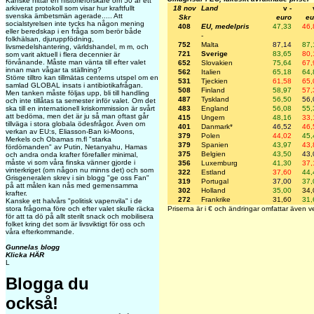
Kanske hittar en historieforskare om 50 år ett
18 nov
Land
v -
arkiverat protokoll som visar hur kraftfullt
svenska ämbetsmän agerade..... Att
Skr
euro
eu
socialstyrelsen inte tycks ha någon mening
408
EU, medelpris
47,33
46,
eller beredskap i en fråga som berör både
-
folkhälsan, djuruppfödning,
752
Malta
87,14
87,
livsmedelshantering, världshandel, m m, och
721
Sverige
83,65
80,
som varit aktuell i flera decennier är
förvånande. Måste man vänta till efter valet
652
Slovakien
75,64
67,
innan man vågar ta ställning?
562
Italien
65,18
64,
Större tilltro kan tillmätas centerns utspel om en
531
Tjeckien
61,58
65,
samlad GLOBAL insats i antibiotikafrågan.
508
Finland
58,97
57,
Men tanken måste följas upp, bli till handling
487
Tyskland
56,50
56,
och inte tillåtas ta semester inför valet. Om det
483
England
56,08
55,
ska till en internationell kriskommission är svårt
att bedöma, men det är ju så man oftast går
415
Ungern
48,16
33,
tillväga i stora globala ödesfrågor. Även om
401
Danmark*
46,52
46,
verkan av EU:s, Eliasson-Ban ki-Moons,
379
Polen
44,02
45,
Merkels och Obamas m.fl "starka
379
Spanien
43,97
43,
fördömanden" av Putin, Netanyahu, Hamas
375
Belgien
43,50
43,
och andra onda krafter förefaller minimal,
måste vi som våra finska vänner gjorde i
356
Luxemburg
41,30
37,
vinterkriget (om någon nu minns det) och som
322
Estland
37,60
44,
Grisgeneralen skrev i sin blogg "ge oss Fan"
319
Portugal
37,00
37,
på att målen kan nås med gemensamma
302
Holland
35,00
34,
krafter.
272
Frankrike
31,60
31,
Kanske ett halvårs "politisk vapenvila" i de
Priserna är i € och ändringar omfattar även v
stora frågorna före och efter valet skulle räcka
för att ta dö på allt sterilt snack och mobilisera
folket kring det som är livsviktigt för oss och
våra efterkommande.
Gunnelas blogg
Klicka HÄR
L
Blogga du
också!