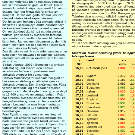
tam- och vildgrisar. En ny riskfaktor, som jag
betalningssystem. 56 % kött, fritt gård. 79 % 
inte sett beskrivas tidigare, är fodret. Om en
Förutom vid ändrade noteringar, kan siffrorn
svensk foderfabrik köper spannmål från något
på valutorna. Korrigeringar kan även ske i e
östland, kan det finnas risk för smitta av
jämföras med varandra. Enl ISN. Korrigerin
svinpest. Det lär vara goda skördar i öst och
Tabellen visar redovisad officiell notering (fö
därmed väntas ökad export västerut.
verkligt utbetalda pris uppfödaren får. Notering
Det hittas som bekant döda smittade vildsvin i
avdrag för veckans aktuella köttprocent och vi
markerna i Baltikum och andra östländer och
tilläggsbetalningar, efterlikvider eller årsbon
de kan även finnas i åkrarna med spannmål.
Enskilda svenska uppfödare kan ha stora "per
Om en skördetröska kör på ett dött smittat
noteringen och standardavtalen (tillägg runt 
vildsvin, kan sporer av svinpesten förorena
visar därför lågt verkligt pris för svenska slak
spannmålen och smitta följa med till platser
nedan.
långt bort. Jag vet inte relevansen av den här
***
Fler och större avddrag kan göra att avräk
risken, men den bör nog tas med i listan över
någon krona under angivna pris.
vad man ska vara försiktig med.
Den danske veterinär som leder saneringen av
Slaktsvin, faktisk betalning (utbet. belopp/
svinpesten vid Idavangs besättning i Litauen,
Inte uppdaterat
utesluter inte att det är iinsekter som fört med
-
Land
v -
sig smittan.
Skr
euro
eu
Sedan utbrottet 2007 i Georgien har smittan
15,56
EU, medelpris
1,804
1,
förfluttat sig 200 mil och den danske
veterinären befarar att problemet med
-
afrikansk svinpest blir permanent.
19,07
Cypern
2,210
2,
Danska Markedsnyt for svinekød har gjort en
18,66
Malta
2,163
2,
bra sammanställning av utbredningen av
18,02
Grekland
2,089
2,
afrikansk svinpest. Den är skrämmande. Förra
17,80
Bulgarien
2,063
2,
veckan berättade jag om Litauens störste
grisproducent, danskägda Idavang, som slagit
17,51
Italien
2,030
2,
ut 19 400 grisar vid en smittad enhet. I Polen
17,12
Lettland
1,984
1,
har afrikansk svinpest också konstaterats i en
16,84
England
1,952
1,
tamgrisbesättning, men den hade endast 8
16,72
Rumänien
1,938
1,
grisar. I Lettland har man hittat 4 smittade
16,63
Slovakien
1,928
1,
vildsvin och slagit ut 134 tamsvin i 6 små
16,54
Österrike
1,917
1,
besättningar.
Från Ryssland rapporteras om en lång rad
16,33
Litauen
1,893
1,
tillfällen där afrikansk svinpest konstaterats i
16,11
Tyskland
1,867
1,
både tambesättningar och bland vildsvin. Det
16,10
Tjeckien
1,866
1,
rapporteras även om svinpest i köttprodukter i
16,04
Luxemburg
1,859
1,
handeln från en fabrik, Velikoulusky, som
15,98
Slovenien
1,852
1,
producerar 100 000 ton per år och säljer till ca
500 städer och samhällen runt om i Ryssland.
15,87
Polen
1,839
1,