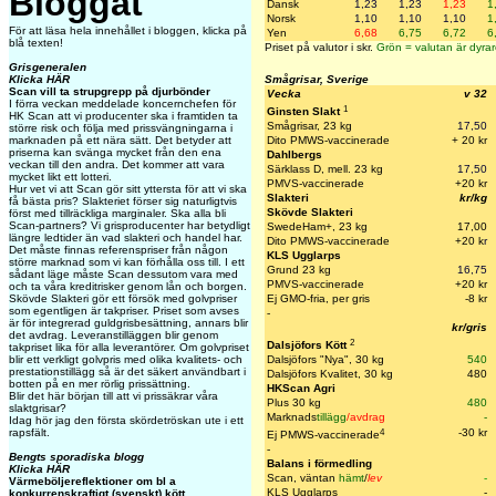
Bloggat
Dansk
1,23
1,23
1,23
1
Norsk
1,10
1,10
1,10
1
För att läsa hela innehållet i bloggen, klicka på
Yen
6,68
6,75
6,72
6
blå texten!
Priset på valutor i skr.
Grön = valutan är dyrar
Grisgeneralen
Klicka HÄR
Smågrisar, Sverige
Scan vill ta strupgrepp på djurbönder
Vecka
v 32
I förra veckan meddelade koncernchefen för
1
Ginsten Slakt
HK Scan att vi producenter ska i framtiden ta
Smågrisar, 23 kg
17,50
större risk och följa med prissvängningarna i
marknaden på ett nära sätt. Det betyder att
Dito PMWS-vaccinerade
+ 20 kr
priserna kan svänga mycket från den ena
Dahlbergs
veckan till den andra. Det kommer att vara
Särklass D, mell. 23 kg
17,50
mycket likt ett lotteri.
PMVS-vaccinerade
+20 kr
Hur vet vi att Scan gör sitt yttersta för att vi ska
Slakteri
kr/kg
få bästa pris? Slakteriet förser sig naturligtvis
Skövde Slakteri
först med tillräckliga marginaler. Ska alla bli
Scan-partners? Vi grisproducenter har betydligt
SwedeHam+, 23 kg
17,00
längre ledtider än vad slakteri och handel har.
Dito PMWS-vaccinerade
+20 k
r
Det måste finnas referenspriser från någon
KLS Ugglarps
större marknad som vi kan förhålla oss till. I ett
Grund 23 kg
16,75
sådant läge måste Scan dessutom vara med
PMVS-vaccinerade
+20 kr
och ta våra kreditrisker genom lån och borgen.
Skövde Slakteri gör ett försök med golvpriser
Ej GMO-fria, per gris
-8 kr
som egentligen är takpriser. Priset som avses
-
är för integrerad guldgrisbesättning, annars blir
kr/gris
det avdrag. Leveranstilläggen blir genom
2
Dalsjöfors Kött
takpriset lika för alla leverantörer. Om golvpriset
blir ett verkligt golvpris med olika kvalitets- och
Dalsjöfors "Nya", 30 kg
540
prestationstillägg så är det säkert användbart i
Dalsjöfors Kvalitet, 30 kg
480
botten på en mer rörlig prissättning.
HKScan Agri
Blir det här början till att vi prissäkrar våra
Plus 30 kg
480
slaktgrisar?
Marknads
tillägg
/avdrag
-
Idag hör jag den första skördetröskan ute i ett
4
rapsfält.
-30 kr
Ej PMWS-vaccinerade
-
Bengts sporadiska blogg
Balans i förmedling
Klicka HÄR
Scan, väntan
hämt
/
lev
-
Värmeböljereflektioner om bl a
KLS Ugglarps
-
konkurrenskraftigt (svenskt) kött