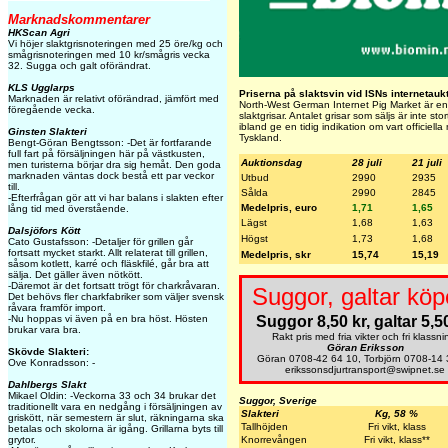
Marknadskommentarer
HKScan Agri
Vi höjer slaktgrisnoteringen med 25 öre/kg och
smågrisnoteringen med 10 kr/smågris vecka
32. Sugga och galt oförändrat.
KLS Ugglarps
Priserna på slaktsvin vid ISNs internetauk
Marknaden är relativt oförändrad, jämfört med
North-West German Internet Pig Market är en 
föregående vecka.
slaktgrisar. Antalet grisar som säljs är inte s
ibland ge en tidig indikation om vart officiell
Ginsten Slakteri
Tyskland.
Bengt-Göran Bengtsson: -Det är fortfarande
full fart på försäljningen här på västkusten,
Auktionsdag
28 juli
21 juli
men turisterna börjar dra sig hemåt. Den goda
marknaden väntas dock bestå ett par veckor
Utbud
2990
2935
till.
Sålda
2990
2845
-Efterfrågan gör att vi har balans i slakten efter
Medelpris, euro
1,71
1,65
lång tid med överstående.
Lägst
1,68
1,63
Dalsjöfors Kött
Högst
1,73
1,68
Cato Gustafsson: -Detaljer för grillen går
fortsatt mycket starkt. Allt relaterat till grillen,
Medelpris, skr
15,74
15,19
såsom kotlett, karré och fläskfilé, går bra att
sälja. Det gäller även nötkött.
-Däremot är det fortsatt trögt för charkråvaran.
Suggor, galtar köp
Det behövs fler charkfabriker som väljer svensk
råvara framför import.
Suggor 8,50 kr, galtar 5,50
-Nu hoppas vi även på en bra höst. Hösten
brukar vara bra.
Rakt pris med fria vikter och fri klassni
Göran Eriksson
Skövde Slakteri:
Göran 0708-42 64 10, Torbjörn 0708-14 
Ove Konradsson: -
erikssonsdjurtransport@swipnet.se
Dahlbergs Slakt
Mikael Oldin: -Veckorna 33 och 34 brukar det
Suggor, Sverige
traditionellt vara en nedgång i försäljningen av
Slakteri
Kg, 58 %
griskött, när semestern är slut, räkningarna ska
Tallhöjden
Fri vikt, klass
betalas och skolorna är igång. Grillarna byts till
Knorrevången
Fri vikt, klass**
grytor.