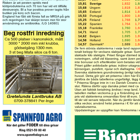
Risken är att pesten sprids med
15,81
Sverige
1,832
1,
köttprodukterna och 70 ton har vid ett tillfälle
15,68
Ungern
1,818
1,
destruerats. Bl a har positiva prover tagits från
15,65
Estland
1,814
1,
butiker på korv och bacon.
15,53
Portugal
1,800
1,
England har fått sitt första fall av MRSA på gris
15,25
Finland
1,768
1,
och regeringen har skärpt tonen mot för stor
användning av antibiotika. /LG 140801
15,22
Spanien
1,764
1,
15,18
Frankrike
1,760
1,
14,71
Irland
1,705
1,
14,62
Belgien
1,695
1,
14,58
Holland
1,690
1,
14,57
Danmark*
1,689
1,
De fem största slakterierna i varje land rapport
totalt belopp för veckans slaktade grisar. S
slaktade kilo slaktgris. Priset fångar därmed 
noteringen, utfall vid klassning, samt även pe
inte bonusar och efterlikvider som betalas vid 
Priset gäller avblodade grisar, inälvor uttagna
könsorgan, putsfett, njurar och diafragma.
O
Svenska slakteriers grundnotering (enligt tab
huvud. Detta gör gör att priserna i den här EU
jämföra de båda tabellerna ungefärligt, lägg t
* Priserna fångar inte in t ex Danish Crowns oc
slut. Räkna därför upp danska priset med ca 1
Utan att faktisk betalning ändras i resp land,
tabellen mellan veckorna p g a förändring av
pris vid slakterierna omvandlas först till euro.
till skr vid senare tidpunkt. När du jämför länd
olika veckor, använd helst priserna i € för at
valutakurserna.
Uppdateringar av uppgifter kan förekomma i 