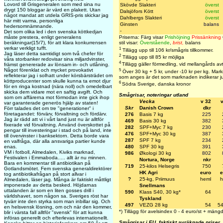
Lovord till Grisgeneralen som med sina nu
Skövde Slakteri
överst
drygt 150 bloggar är värd en plakett. Utan
Dalsjöfors Kött
överst
något mandat att utdela GRIS-pris skickar jag
Dahlbergs Slakteri
överst
här mitt varma, personliga
Ginsten
balans
hedersomnämnande.
-
Det som olika led i den svenska köttkedjan
måste prestera, enligt generalens
Priserna: Färg visar
Prishöjning
Prissänkning
beräkningar(15/7), för att klara konkurrensen
stil visar:
Överstående
,
brist,
balans
verkar verkligt tufft.
1
Tillägg upp till 106 kr/smågris tillkommer.
Jag läser detta samtidigt som två chefer för
2
Tillägg upp till 85 kr möjliga
våra storbanker redovisar sina miljardvinster,
4
Tillägg gäller förmedling, vid mellangårds av
främst genererade av lönsam in- och utlåning.
5
Något förenklat och mycket provokativt
Över 30 kg + 5 kr, under -10 kr per kg. Markn
reflekterar jag i solhatt under körsbärsträdet om
som anges är det som marknaden indikerar ju
köttproducenter som skulle kunna ta emot djur
6
Södra Sverige, danska kronor
för en ringa kostnad (nära noll) och omedelbart
skicka dem vidare mot en saftig avgift. Och
Smågrisar, noteringar utland
som om affärerna mot förmodan inte gick ihop
Vecka
v 32
var garanterade generös hjälp av staten!
Skr
Danish Crown
dkr
Förr talades det om tre "generationer" i
företagandet: förvärv, förvaltning och fördärv.
276
Basis 7 kg
225
Jag är rädd att vi i vårt land just nu är alltför
469
Basis 30 kg
382
fixerade vid förvaltning. Använd överskottet på
282
SPF+Myc 7 kg
230
pengar till investeringar i stad och på land, inte
476
SPF+Myc 30 kg
387
till övervinster i banksektorn. Detta borde vara
287
SPF 7 kg
234
en valfråga, där alla ansvariga partier kunde
480
SPF 30 kg
391
enas.
VM i fotboll, Almedalen, Kiviks marknad,
986
Økologi 30 kg
802
Festivalen i Emmaboda..... allt är nu minnen.
Nortura, Norge
nkr
Bara en kommentar till antibiotikan på
719
25-kilos Helsegris
750
Gotlandsmötet. Fem svenska generaldirektörer
HK Agri
euro
e
tog antibiotikafrågan på stort allvar i
?
25-kg, Priimuus
heml
h
Almedalen, läser jag. Många är faktiskt måttligt
imponerade av detta besked. Höjdarnas
Snellmans
uttalanden är som en liten gosses drill i
590
Klass S40, 30 kg*
64
världshavet, som någon sa. Sveriges röst har
Tyskland
tyvärr inte den styrka som man inbillar sig. Och
497
VEZG 28 kg
54
54
en helsvensk lösning, om och när den kommer,
*) Tillägg för avelsindex 0 - 4 euro/st + mängd
blir i värsta fall alltför "svensk" för att kunna
införas generellt och efterlevas internationellt.
Smågrisar i EU, faktiskt avräknade priser