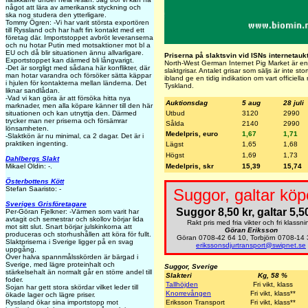
något att lära av amerikansk styckning och
ska nog studera den ytterligare.
Tommy Ögren: -Vi har varit största exportören
till Ryssland och har haft fin kontakt med ett
företag där. Importstoppet avbröt leveranserna
och nu hotar Putin med motsaktioner mot bl a
EU och då blir situationen ännu allvarligare.
Priserna på slaktsvin vid ISNs internetauk
Exportstoppet kan därmed bli långvarigt.
North-West German Internet Pig Market är en 
-Det är sorgligt med sådana här konflikter, där
slaktgrisar. Antalet grisar som säljs är inte s
man hotar varandra och försöker sätta käppar
ibland ge en tidig indikation om vart officiell
i hjulen för kontakterna mellan länderna. Det
Tyskland.
liknar sandlådan.
-Vad vi kan göra är att försöka hitta nya
Auktionsdag
5 aug
28 juli
marknader, men alla köpare känner till den här
Utbud
3120
2990
situationen och kan utnyttja den. Därmed
trycker man ner priserna och försämrar
Sålda
2140
2990
lönsamheten.
Medelpris, euro
1,67
1,71
-Slaktkön är nu minimal, ca 2 dagar. Det är i
praktiken ingenting.
Lägst
1,65
1,68
Högst
1,69
1,73
Dahlbergs Slakt
Medelpris, skr
15,39
15,74
Mikael Oldin: -.
Österbottens Kött
Stefan Saaristo: -
Suggor, galtar köp
Sveriges Grisföretagare
Suggor 8,50 kr, galtar 5,50
Per-Göran Fjelkner: -Värmen som varit har
avtagit och semestrar och skollov börjar lida
Rakt pris med fria vikter och fri klassni
mot sitt slut. Snart börjar julskinkorna att
Göran Eriksson
produceras och storhushållen att köra för fullt.
Göran 0708-42 64 10, Torbjörn 0708-14 
Slaktpriserna i Sverige ligger på en svag
erikssonsdjurtransport@swipnet.se
uppgång.
Över halva spannmålsskörden är bärgad i
Sverige, med lägre proteinhalt och
Suggor, Sverige
stärkelsehalt än normalt går en större andel till
Slakteri
Kg, 58 %
foder.
Tallhöjden
Fri vikt, klass
Sojan har gett stora skördar vilket leder till
Knorrevången
Fri vikt, klass**
ökade lager och lägre priser.
Eriksson Transport
Fri vikt, klass**
Ryssland ökar sina importstopp mot