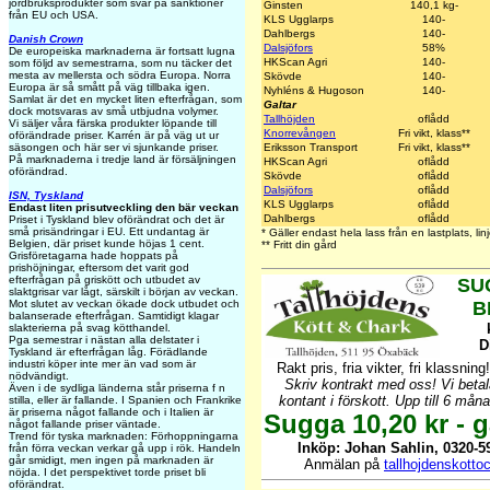
jordbruksprodukter som svar på sanktioner
Ginsten
140,1 kg-
från EU och USA.
KLS Ugglarps
140-
Dahlbergs
140-
Danish Crown
Dalsjöfors
58%
De europeiska marknaderna är fortsatt lugna
HKScan Agri
140-
som följd av semestrarna, som nu täcker det
mesta av mellersta och södra Europa. Norra
Skövde
140-
Europa är så smått på väg tillbaka igen.
Nyhléns & Hugoson
140-
Samlat är det en mycket liten efterfrågan, som
Galtar
dock motsvaras av små utbjudna volymer.
Tallhöjden
oflådd
Vi säljer våra färska produkter löpande till
Knorrevången
Fri vikt, klass**
oförändrade priser. Karrén är på väg ut ur
Eriksson Transport
Fri vikt, klass**
säsongen och här ser vi sjunkande priser.
På marknaderna i tredje land är försäljningen
HKScan Agri
oflådd
oförändrad.
Skövde
oflådd
Dalsjöfors
oflådd
ISN, Tyskland
KLS Ugglarps
oflådd
Endast liten prisutveckling den bär veckan
Dahlbergs
oflådd
Priset i Tyskland blev oförändrat och det är
små prisändringar i EU. Ett undantag är
* Gäller endast hela lass från en lastplats, l
Belgien, där priset kunde höjas 1 cent.
** Fritt din gård
Grisföretagarna hade hoppats på
prishöjningar, eftersom det varit god
efterfrågan på griskött och utbudet av
SU
slaktgrisar var lågt, särskilt i början av veckan.
B
Mot slutet av veckan ökade dock utbudet och
balanserade efterfrågan. Samtidigt klagar
slakterierna på svag kötthandel.
Pga semestrar i nästan alla delstater i
D
Tyskland är efterfrågan låg. Förädlande
industri köper inte mer än vad som är
Rakt pris, fria vikter, fri klassning
nödvändigt.
Skriv kontrakt med oss! Vi beta
Även i de sydliga länderna står priserna f n
kontant i förskott. Upp till 6 mån
stilla, eller är fallande. I Spanien och Frankrike
är priserna något fallande och i Italien är
Sugga 10,20 kr - g
något fallande priser väntade.
Trend för tyska marknaden: Förhoppningarna
Inköp: Johan Sahlin, 0320-59
från förra veckan verkar gå upp i rök. Handeln
går smidigt, men ingen på marknaden är
Anmälan på
tallhojdenskott
nöjda. I det perspektivet torde priset bli
oförändrat.