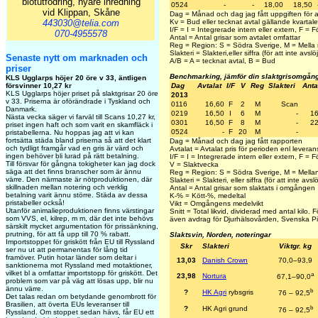
blötutfodring, nyare inredning
0524
-
-
18,00
18,50
vid Klippan, Skåne
Dag = Månad och dag jag fått uppgiften för 
443030@telia.com
Kv = Bud eller tecknat avtal gällande kvartale
I/F = I = Integrerade intern eller extern, F =
070-4955578
Antal = Antal grisar som avtalet omfattar
Reg = Region: S = Södra Sverige, M = Mella 
Slakteri = Slakteri,eller siffra (för att inte avslöj
Senaste nytt om marknaden och
A/B = A = tecknat avtal, B = Bud
priser
Benchmarking, jämför din slaktgrisomgån
KLS Ugglarps höjer 20 öre v 33, äntligen
försvinner 10,27 kr
Dag
Avtalat
I/F
V
Reg
Slakteri
Anta
KLS Ugglarps höjer priset på slaktgrisar 20 öre
2013
v 33. Priserna är oförändrade i Tyskland och
0116
16,60
F
2
M
Scan
Danmark.
0219
16,50
I
6
M
-
1
Nästa vecka säger vi farväl till Scans 10,27 kr,
0301
16,50
F
8
M
-
2
priset ingen haft och som varit en skamfläck i
0524
-
F
20
M
-
pristabellerna. Nu hoppas jag att vi kan
fortsätta städa bland priserna så att det klart
Dag = Månad och dag jag fått rapporten
och tydligt framgår vad en gris är värd och
Avtalat = Avtalat pris för perioden enl leveran
ingen behöver bli lurad på rätt betalning.
I/F = I = Integrerade intern eller extern, F =
Till försvar för gångna tokigheter kan jag dock
V = Slaktvecka
säga att det finns branscher som är ännu
Reg = Region: S = Södra Sverige, M = Mellan
värre. Den närmaste är nötproduktionen, där
Slakteri = Slakteri, eller siffra (för att inte avslö
skillnaden mellan notering och verklig
Antal = Antal grisar som slaktats i omgången
betalning varit ännu större. Städa av dessa
K-% = Kött-%, medeltal
pristabeller också!
Vikt = Omgångens medelvikt
Utanför animalieproduktionen finns värstingar
Snitt = Total likvid, dividerad med antal kilo.
som VVS, el, kilrep, m m, där det inte behövs
även avdrag för Djurhälsovården, Svenska Pig
särskilt mycket argumentation för prissänkning,
prutning, för att få upp till 70 % rabatt.
Slaktsvin, Norden, noteringar
Importstoppet för griskött från EU till Ryssland
Skr
Slakteri
Viktgr. kg
ser nu ut att permanentas för lång tid
framöver. Putin hotar länder som deltar i
13,03
Danish Crown
70,0–93,9
sanktionerna mot Ryssland med motaktioner,
vilket bl a omfattar importstopp för griskött. Det
a
23,98
Nortura
67,1–90,0
problem som var på väg att lösas upp, blir nu
ännu värre.
b
?
HK Agri
rybsgris
76 – 92,5
Det talas redan om betydande genombrott för
Brasilien, att överta EUs leveranser till
b
?
HK Agri grund
76 – 92,5
Ryssland. Om stoppet sedan hävs, får EU ett