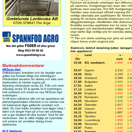
Förutom vid ändrade noteringar, kan siffrorn
på valutorna. Korrigeringar kan även ske i e
jämföras med varandra. Enl ISN. Korrigerin
Tabellen visar redovisad officiell notering (fö
verkligt utbetalda pris uppfödaren får. Notering
avdrag för veckans aktuella köttprocent och vi
tilläggsbetalningar, efterlikvider eller årsbon
Enskilda svenska uppfödare kan ha stora "per
noteringen och standardavtalen (tillägg runt 
visar därför lågt verkligt pris för svenska slak
nedan.
***
Fler och större avddrag kan göra att avräk
någon krona under angivna pris.
Slaktsvin, faktisk betalning (utbet. belopp/
Inte uppdaterat
-
Land
v -
Skr
euro
eu
15,56
EU, medelpris
1,804
1,
Marknadskommentarer
-
HKScan Agri
19,07
Cypern
2,210
2,
Grillsäsongen fortsätter och de detaljer som
18,66
Malta
2,163
2,
grillas har fortsatt riktigt bra efterfrågan!
18,02
Grekland
2,089
2,
Oförändrad situation för skinka och sida som
17,80
Bulgarien
2,063
2,
marknaden är mindre sugna på.
17,51
Italien
2,030
2,
Notering oförändrad vecka 33. Från och med
måndag vecka 33 är gamla SLS-noteringen
17,12
Lettland
1,984
1,
helt avslutad och ersatt av nya HKScan Agri
16,84
England
1,952
1,
noteringen.
16,72
Rumänien
1,938
1,
Vi vill även påminna alla om att uppdatera sin
16,63
Slovakien
1,928
1,
planeringsanmälan eftersom vi nu närmar oss
16,54
Österrike
1,917
1,
ett balanserat läge gällande anmälan och
slakt. Se över både anmälan som ligger nära i
16,33
Litauen
1,893
1,
tiden och längre fram så vi har rätt underlag
16,11
Tyskland
1,867
1,
när vi ger besked till våra kunder. Tack för din
16,10
Tjeckien
1,866
1,
medverkan. Det är alltid möjligt att nyanmäla
16,04
Luxemburg
1,859
1,
och justera sin anmälan tisdag innan
15,98
Slovenien
1,852
1,
slaktvecka.
15,87
Polen
1,839
1,
KLS Ugglarps
15,81
Sverige
1,832
1,