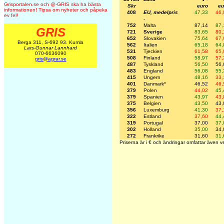
Grisportalen.se och @-GRIS ska ha bästa
Skr
euro
eu
informationen! Tipsa om nyheter och påpeka
408
EU, medelpris
47,33
46,
ev fel!
-
752
Malta
87,14
87,
GRIS
721
Sverige
83,65
80,
652
Slovakien
75,64
67,
Berga 311, S-692 93. Kumla
562
Italien
65,18
64,
Lars-Gunnar Lannhard
531
Tjeckien
61,58
65,
070-6636090
508
Finland
58,97
57,
gris@agrar.se
487
Tyskland
56,50
56,
483
England
56,08
55,
415
Ungern
48,16
33,
401
Danmark*
46,52
46,
379
Polen
44,02
45,
379
Spanien
43,97
43,
375
Belgien
43,50
43,
356
Luxemburg
41,30
37,
322
Estland
37,60
44,
319
Portugal
37,00
37,
302
Holland
35,00
34,
272
Frankrike
31,60
31,
Priserna är i € och ändringar omfattar även v