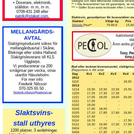
Slaktgris och med tillhörande ordinarie veckol
• Doserare, elektronik,
** = Alla leverantörer har ett garantipris, se n
ställdon m m, m m.
*** = Gäller Scan-avtal tecknade efter 1 no
0708-431 248 eller
patrik@staket.com.
Slaktsvin, garantipriser för leverantörer m
Slakteri
Viktgr kg
Pris
Skövde
Plus
**
75-99,9
15,00
MELLANGÅRDS-
AVTAL
Slaktgrisproducent sökes för
mellangårdsavtal i Skåne,
Blekinge eller södra Halland.
Slaktgrisleverans till KLS
Ugglarps.
Vi producererar ca 200
Bud eller tecknat leveransavtal, slaktgris
smågrisar per vecka, strax
(Rapportera in ditt avtal
Dag
Kv1
Kv2
Kv3
Kv4
I
utanför Hässleholm.
2012
För mer info:
1110
-
-
-
18,50
Frederik Nilsson
2013
070-325 65 50 ,
1214
15,50
15,50
15,50
15,50
frederik.nilsson@swipnet.se
1220
17,25
17,30
17,30
-
1221
17,00
18,00
19,00
20,00
1221
17,30
-
-
-
0102
18,00
-
-
-
0103
17,00
18,00
-
-
Slaktsvins-
0105
17,10
17,85
17,80
18,60
0104
17,40
-
-
-
0114
16,70
-
-
17,50
stall uthyres
0121
16,30
16,60
17,00
17,50
0404
-
17,00
-
-
1200 platser, 3 avdelningar,
0404
-
17,30
17,30
17,30