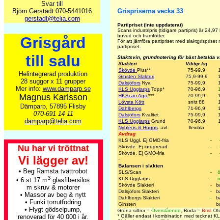
Svar till
Björn Gerstädt 070-5441016
Grispriserna vecka 33
gerstadt@telia.com
Partipriset (inte uppdaterat)
Scans industripris (tidigare partipris) är
24,97
huvud och framfötter.
Grisgård
För att jämföra partipriset med slaktgrisprise
partipriset.
till salu
Slaktsvin, grundnotering för bäst betalda 
Slakteri
Viktgr kg
Skövde
Plus
**
75-99,9
Helintegrerad produktion
Ginsten Slakteri
75,9-99,9
28 suggor x 11 grupper
Dalsjöfors
Nya
75-99,9
Mer info:
www.damparp.se
KLS Ugglarps
Topp
*
70-96,9
Magnus Karlsson
HKScan Agri
***
70-99,9
Lövsta Kött
snitt 88
Dämparp, 57895 Flisby
Dahlbergs
71-96,9
070-691 14 11
Dalsjöfors
Kvalitet
75-99,9
damparp@telia.com
KLS Ugglarps
Grund
70-96,9
Nyhléns & Hugos
. avt
flexibla
Avdrag
KLS Uggl. Ej GMO-fria
-
Nu har vi tröttnat
Skövde. Ej integrerad
-
Skövde. Ej GMO-fria
-
Vi lägger av!
-
Balansen i slakten
• Beg Ramsta tvättrobot
SLS/Scan
-
ö
3
KLS Ugglarps
-
ö
• 6 st 17 m
glasfibersilos
Skövde Slakteri
-
b
m skruv & motorer
Dalsjöfors Slakteri
-
b
• Massor av beg & nytt
Dahlbergs Slakteri
-
b
• Funki torrutfodring
Ginsten
b
• Flygt gödselpump,
Gröna siffror =
Överstående,
Röda =
Brist
Ofö
* Gäller endast i kombination med tecknat K
renoverad för 40 000 i år.