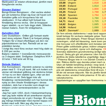
Marknaden är relativt oförändrad, jämfört med
15,68
Ungern
1,818
1,
föregående vecka.
15,65
Estland
1,814
1,
15,53
Portugal
1,800
1,
Ginsten Slakteri
15,25
Finland
1,768
1,
Bengt-Göran Bengtsson: --Det vackra vädret
gör att turisterna dröjer sig kvar vid havet och
15,22
Spanien
1,764
1,
fortsätter grilla och konsumera här vid
15,18
Frankrike
1,760
1,
västkusten. Vi har alltså haft fortsatt bra
14,71
Irland
1,705
1,
försäljning denna vecka. -Det är knappast
14,62
Belgien
1,695
1,
ingen slaktkö, ca en halv dags slakt. Således
14,58
Holland
1,690
1,
nästan balans. Även för smågrisarna.
14,57
Danmark*
1,689
1,
Dalsjöfors Kött
De fem största slakterierna i varje land rapport
Cato Gustafsson: -Grillen går fortsatt starkt
totalt belopp för veckans slaktade grisar. S
med stora volymer. Fläsk II är fortsatt jobbig.
slaktade kilo slaktgris. Priset fångar därmed 
Troligen får vi ökad efterfrågan på den när
noteringen, utfall vid klassning, samt även pe
julproduktionen tar fart. Återstår att se var
inte bonusar och efterlikvider som betalas vid 
prisbilden landar.
Priset gäller avblodade grisar, inälvor uttagna
I övrigt lika med förra veckan med hög slakt ca
könsorgan, putsfett, njurar och diafragma.
O
6 200 per vecka.
Svenska slakteriers grundnotering (enligt tab
Balans i slakten = överstående motsvarande
huvud. Detta gör gör att priserna i den här EU
ca 3 dagars slakt. Smågrisar: Dalsjöfors NYA +
jämföra de båda tabellerna ungefärligt, lägg t
10 kr/st = 540 kr/st vid 30 kg.
* Priserna fångar inte in t ex Danish Crowns oc
slut. Räkna därför upp danska priset med ca 1
Skövde Slakteri:
Utan att faktisk betalning ändras i resp land,
Ove Konradsson: -Handeln aviserar nu sänkta
tabellen mellan veckorna p g a förändring av
priser med 5 - 6 kr på karré, filé och kotlett och
pris vid slakterierna omvandlas först till euro.
väntar väl minskad grillning när skolorna börjar.
till skr vid senare tidpunkt. När du jämför länd
-Vi har nu en liten slaktkö igen, efter att den
olika veckor, använd helst priserna i € för at
varit borta en tid. Dels ligger inte vår
valutakurserna.
försäljning i semesterbältet och har kunnat dra
Uppdateringar av uppgifter kan förekomma i 
nytta av den ökade försäljningen i dessa
områden, dels har vi kunder som dragit ner
inköpen under semesterperioden ca tre
veckor.
-Jag har varit i USA, dock i hästsammanhang,
men jag lade märke till att amerikaner styckar
något annorlunda än vi gör i Sverige. Bl a såg
jag många köttdetaljer med mycket kappa och
kotlett med svål. Men jag såg inte en
fläskkarré under hela resan. Jag tror vi kan ha