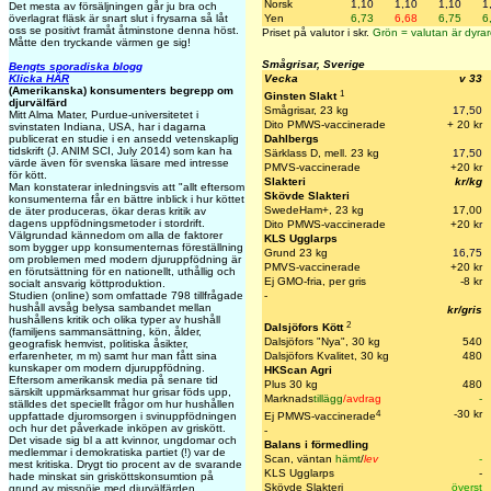
Norsk
1,10
1,10
1,10
1
Det mesta av försäljningen går ju bra och
överlagrat fläsk är snart slut i frysarna så låt
Yen
6,73
6,68
6,75
6
oss se positivt framåt åtminstone denna höst.
Priset på valutor i skr.
Grön = valutan är dyrar
Måtte den tryckande värmen ge sig!
Smågrisar, Sverige
Bengts sporadiska blogg
Klicka HÄR
Vecka
v 33
(Amerikanska) konsumenters begrepp om
1
Ginsten Slakt
djurvälfärd
Smågrisar, 23 kg
17,50
Mitt Alma Mater, Purdue-universitetet i
Dito PMWS-vaccinerade
+ 20 kr
svinstaten Indiana, USA, har i dagarna
publicerat en studie i en ansedd vetenskaplig
Dahlbergs
tidskrift (J. ANIM SCI, July 2014) som kan ha
Särklass D, mell. 23 kg
17,50
värde även för svenska läsare med intresse
PMVS-vaccinerade
+20 kr
för kött.
Slakteri
kr/kg
Man konstaterar inledningsvis att "allt eftersom
Skövde Slakteri
konsumenterna får en bättre inblick i hur köttet
SwedeHam+, 23 kg
17,00
de äter produceras, ökar deras kritik av
dagens uppfödningsmetoder i stordrift.
Dito PMWS-vaccinerade
+20 k
r
Välgrundad kännedom om alla de faktorer
KLS Ugglarps
som bygger upp konsumenternas föreställning
Grund 23 kg
16,75
om problemen med modern djuruppfödning är
PMVS-vaccinerade
+20 kr
en förutsättning för en nationellt, uthållig och
Ej GMO-fria, per gris
-8 kr
socialt ansvarig köttproduktion.
Studien (online) som omfattade 798 tillfrågade
-
hushåll avsåg belysa sambandet mellan
kr/gris
hushållens kritik och olika typer av hushåll
2
Dalsjöfors Kött
(familjens sammansättning, kön, ålder,
Dalsjöfors "Nya", 30 kg
540
geografisk hemvist, politiska åsikter,
erfarenheter, m m) samt hur man fått sina
Dalsjöfors Kvalitet, 30 kg
480
kunskaper om modern djuruppfödning.
HKScan Agri
Eftersom amerikansk media på senare tid
Plus 30 kg
480
särskilt uppmärksammat hur grisar föds upp,
Marknads
tillägg
/avdrag
-
ställdes det speciellt frågor om hur hushållen
4
-30 kr
uppfattade djuromsorgen i svinuppfödningen
Ej PMWS-vaccinerade
och hur det påverkade inköpen av griskött.
-
Det visade sig bl a att kvinnor, ungdomar och
Balans i förmedling
medlemmar i demokratiska partiet (!) var de
Scan, väntan
hämt
/
lev
-
mest kritiska. Drygt tio procent av de svarande
KLS Ugglarps
-
hade minskat sin grisköttskonsumtion på
Skövde Slakteri
överst
grund av missnöje med djurvälfärden.