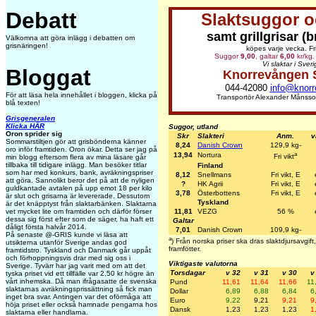
Debatt
Slaktsuggor o
samt grillgrisar (
Välkomna att göra inlägg i debatten om
grisnäringen!
köpes varje vecka. Fri
Suggor
9,00
, galtar
6,00
kr/kg. 
Vi slaktar i Sveri
Bloggat
Knorrevången 
044-42080
info@knorr
För att läsa hela innehållet i bloggen, klicka på
Transportör Alexander Månss
blå texten!
Grisgeneralen
Klicka HÄR
Suggor, utland
Oron sprider sig
Skr
Slakteri
Anm.
v
Sommarstiltjen gör att grisbönderna känner
8,24
Danish Crown
129,9 kg-
oro inför framtiden. Oron ökar. Detta ser jag på
a
13,94
Nortura
Fri vikt
min blogg eftersom flera av mina läsare går
tillbaka till tidigare inlägg. Man besöker titlar
Finland
som har med konkurs, bank, avräkningspriser
8,12
Snellmans
Fri vikt, E
att göra. Sannolikt beror det på att de nyligen
?
HK Agrii
Fri vikt, E
guldkantade avtalen på upp emot 18 per kilo
3,78
Österbottens
Fri vikt, E
är slut och grisarna är levererade. Dessutom
Tyskland
är det knäpptyst från slaktarbänken. Slaktarna
11,81
VEZG
56 %
vet mycket lite om framtiden och därför förser
dessa sig först efter som de säger, ha haft ett
Galtar
dåligt första halvår 2014.
7,01
Danish Crown
109,9 kg-
På senaste @-GRIS kunde vi läsa att
a
) Från norska priser ska dras slaktdjursavgi
utsikterna utanför Sverige andas god
framfötter.
framtidstro. Tyskland och Danmark går uppåt
och förhoppningsvis drar med sig oss i
Viktigaste valutorna
Sverige. Tyvärr har jag varit med om att det
Torsdagar
v 32
v 31
v 30
v
tyska priset vid ett tillfälle var 2,50 kr högre än
vårt inhemska. Då man ifrågasatte de svenska
Pund
11,61
11,64
11,66
11
slaktarnas avräkningsprissättning så fick man
Dollar
6,89
6,88
6,84
6
inget bra svar. Antingen var det oförmåga att
Euro
9,22
9,21
9,21
9
höja priset eller också hamnade pengarna hos
Dansk
1,23
1,23
1,23
1
slaktarna eller handlarna.