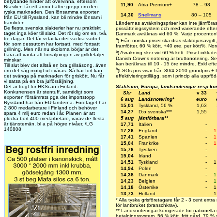
betydande hinder att övervinna, eftersom
11,90
Atria Premium+
78 – 98
Brasilien får ett ännu bättre grepp om den
ryska marknaden. Den lönsamma exporten
14,30
Snellmans
80 – 105
från EU till Ryssland, kan bli mindre lönsam i
framtiden.
Ländernas avräkningspriser kan inte jämföras
De flesta svenska slakterier har nu praktiskt
prissättningssystem och med varierande efterb
taget inga köer till slakt. Det rör sig om en, två,
Danmark avräknas vid 60 %. Varje procentenh
tre dagar. Det får vi tacka det vackra vädret
a
) Från norska priser ska dras slaktdjursavgi
för, som dessutom har fortsatt, med fortsatt
framfötter. 60 % kött. +40 øre. per kött%. No
grillning. Men när nu skolorna börjar är det
b
) Avräkning sker vid 60 % kött. Priset inkludera
bara att vänta att försäljningen av grilldetaljer
Danish Crowns notering är bruttonotering. Se
minskar.
kan beräknas till 10 - 15 öre mindre. Exkl efter
Till slut blev det alltså en bra grillsäsong, även
b
)LSOs pris visar från 30/4 2010 grundpris + P
om det såg motigt ut i våras. Så här fort kan
effektivieringstillägg, som i princip alla uppföd
det svänga på marknaden för griskött. Nu får
vi satsa på en bra julförsäljning.
Slaktsvin, Europa, landsnoteingar resp ko
Det är trögt för HKScan i Finland.
Konkurrensen är stentuff, samtidigt som
Skr
Land
v 33
exporten försämrats pga det importstopp
6 aug
Landsnotering*
euro
Ryssland har från EU-länderna. Företaget har
15,01
Tyskland, 56 %
1,63
2 800 medarbetare i Finland och behöver
14,27
D:o svenska***
1,55
spara 4 milj euro redan i år. Planen är att
5 aug
jämförbara**
plocka bort 400 medarbetare, varav de flesta
är tjänstemän, bl a på högre nivåer. /LG
17,71
Italien
-
140808
17,26
England
-
1
17,41
Spanien
-
1
15,04
Frankrike
-
1
15,76
Tjeckien
-
15,04
Irland
-
14,51
Tyskland
-
1
14,94
Polen
-
14,38
Danmark
-
1
14,23
Belgien
-
1
14,18
Österrike
-
1
13,73
Holland
-
1
* Alla tyska grisföretagare får 2 - 3 cent extra
för lantbruket (branschkrav).
** Landsnoteringar korrigerade för nationella 
betalningssystem. 56 % kött, fritt gård. 79 % 