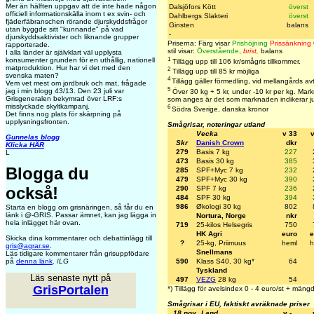
Mer än hälften uppgav att de inte hade någon
Dalsjöfors Kött
överst
officiell informationskälla inom t ex svin- och
Dahlbergs Slakteri
överst
fjäderfäbranschen rörande djurskyddsfrågor
Ginsten
balans
utan byggde sitt "kunnande" på vad
-
djurskyddsaktivister och liknande grupper
Priserna: Färg visar
Prishöjning
Prissänkning
rapporterade.
stil visar:
Överstående
,
brist,
balans
I alla länder är självklart väl upplysta
1
konsumenter grunden för en uthållig, nationell
Tillägg upp till 106 kr/smågris tillkommer.
matproduktion. Hur har vi det med den
2
Tillägg upp till 85 kr möjliga
svenska maten?
4
Tillägg gäller förmedling, vid mellangårds av
Vem vet mest om jordbruk och mat, frågade
5
jag i min blogg 43/13. Den 23 juli var
Över 30 kg + 5 kr, under -10 kr per kg. Markn
Grisgeneralen bekymrad över LRF:s
som anges är det som marknaden indikerar ju
misslyckade skyltkampanj.
6
Södra Sverige, danska kronor
Det finns nog plats för skärpning på
upplysningsfronten.
Smågrisar, noteringar utland
Vecka
v 33
Gunnelas blogg
Skr
Danish Crown
dkr
Klicka HÄR
279
Basis 7 kg
227
L
473
Basis 30 kg
385
Blogga du
285
SPF+Myc 7 kg
232
479
SPF+Myc 30 kg
390
också!
290
SPF 7 kg
236
484
SPF 30 kg
394
986
Økologi 30 kg
802
Starta en blogg om grisnäringen, så får du en
länk i @-GRIS. Passar ämnet, kan jag lägga in
Nortura, Norge
nkr
hela inlägget här ovan.
719
25-kilos Helsegris
750
HK Agri
euro
e
Skicka dina kommentarer och debattinlägg till
?
25-kg, Priimuus
heml
h
gris@agrar.se
.
Snellmans
Läs tidigare kommentarer från grisuppfödare
590
Klass S40, 30 kg*
64
på
denna länk
. /
LG
Tyskland
Läs senaste nytt på
497
VEZG
28 kg
54
GrisPortalen
*) Tillägg för avelsindex 0 - 4 euro/st + mängd
Smågrisar i EU, faktiskt avräknade priser
18 nov
Land
v -