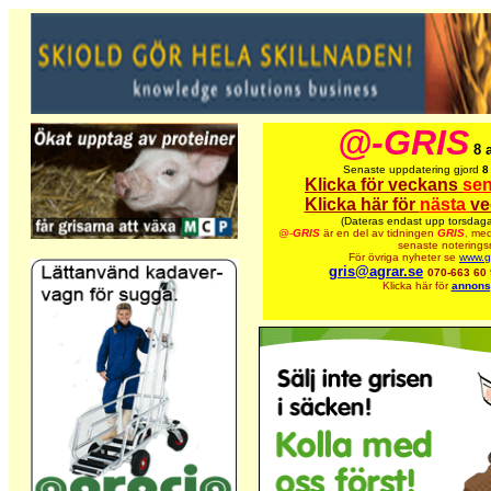
@-GRIS
8 
Senaste uppdatering gjord
8
Klicka för veckans
sen
Klicka här för
nästa
ve
(Dateras endast upp torsdaga
@-
GRIS
är en del av tidningen
GRIS
,
med
senaste noteringsn
För övriga nyheter se
www.gr
gris@agrar.se
070-663 60
Klicka här för
annons