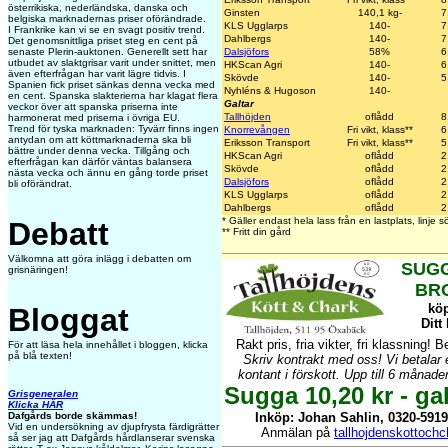
österrikiska, nederländska, danska och
Ginsten
140,1 kg-
7
belgiska marknadernas priser oförändrade.
KLS Ugglarps
140-
7
I Frankrike kan vi se en svagt positiv trend.
Dahlbergs
140-
7
Det genomsnittliga priset steg en cent på
Dalsjöfors
58%
6
senaste Plerin-auktonen. Generellt sett har
utbudet av slaktgrisar varit under snittet, men
HKScan Agri
140-
6
även efterfrågan har varit lägre tidvis. I
Skövde
140-
5
Spanien fick priset sänkas denna vecka med
Nyhléns & Hugoson
140-
en cent. Spanska slakterierna har klagat flera
Galtar
veckor över att spanska priserna inte
Tallhöjden
oflådd
8
harmonerat med priserna i övriga EU.
Trend för tyska marknaden: Tyvärr finns ingen
Knorrevången
Fri vikt, klass**
6
antydan om att köttmarknaderna ska bli
Eriksson Transport
Fri vikt, klass**
5
bättre under denna vecka. Tillgång och
HKScan Agri
oflådd
2
efterfrågan kan därför väntas balansera
Skövde
oflådd
2
nästa vecka och ännu en gång torde priset
Dalsjöfors
oflådd
2
bli oförändrat.
KLS Ugglarps
oflådd
2
Dahlbergs
oflådd
2
* Gäller endast hela lass från en lastplats, linje
Debatt
** Fritt din gård
Välkomna att göra inlägg i debatten om
SUGG
grisnäringen!
BR
köp
Bloggat
Ditt
Rakt pris, fria vikter, fri klassning! B
För att läsa hela innehållet i bloggen, klicka
på blå texten!
Skriv kontrakt med oss! Vi betalar
kontant i förskott. Upp till 6 månade
Sugga 10,20 kr - gal
Grisgeneralen
Klicka HÄR
Inköp: Johan Sahlin, 0320-5919
Dafgårds borde skämmas!
Vid en undersökning av djupfrysta färdigrätter
Anmälan på
tallhojdenskottoch
så ser jag att Dafgårds hårdlanserar svenska