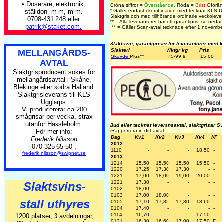
• Doserare, elektronik,
Gröna siffror =
Överstående,
Röda =
Brist
Oföränd
* Gäller endast i kombination med tecknat KLS 
ställdon m m, m m.
Slaktgris och med tillhörande ordinarie veckolever
0708-431 248 eller
** = Alla leverantörer har ett garantipris, se nedan
patrik@staket.com.
*** = Gäller Scan-avtal tecknade efter 1 novemb
Slaktsvin, garantipriser för leverantörer med 
Slakteri
Viktgr kg
Pris
MELLANGÅRDS-
Skövde
Plus
**
75-99,9
15,00
AVTAL
Slaktgrisproducent sökes för
mellangårdsavtal i Skåne,
Blekinge eller södra Halland.
Slaktgrisleverans till KLS
Ugglarps.
Vi producererar ca 200
smågrisar per vecka, strax
utanför Hässleholm.
Bud eller tecknat leveransavtal, slaktgrisar S
För mer info:
(Rapportera in ditt avtal
Dag
Kv1
Kv2
Kv3
Kv4
I/F
Frederik Nilsson
2012
070-325 65 50 ,
1110
-
-
-
18,50
-
frederik.nilsson@swipnet.se
2013
1214
15,50
15,50
15,50
15,50
-
1220
17,25
17,30
17,30
-
-
1221
17,00
18,00
19,00
20,00
I
1221
17,30
-
-
-
-
Slaktsvins-
0102
18,00
-
-
-
-
0103
17,00
18,00
-
-
-
stall uthyres
0105
17,10
17,85
17,80
18,60
-
0104
17,40
-
-
-
-
0114
16,70
-
-
17,50
-
1200 platser, 3 avdelningar,
0121
16,30
16,60
17,00
17,50
F