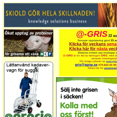
@-GRIS
22 au
Senaste uppdatering gjord
25 a
Klicka för veckans
sena
Klicka här för
nästa
vec
(Dateras endast upp torsdagar o
@-
GRIS
är en del av tidningen
GRIS
,
med ak
senaste noteringsnytt
För övriga nyheter se
www.gris
gris@agrar.se
070-663 60 90
Klicka här för
annonspri