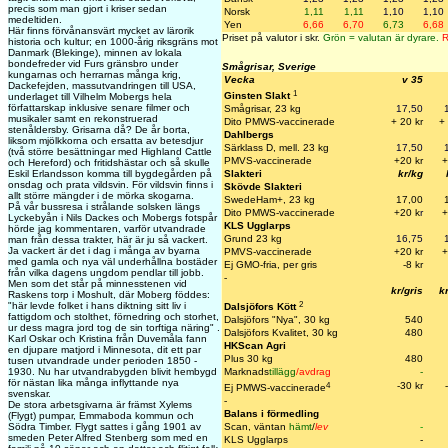
precis som man gjort i kriser sedan
Norsk
1,11
1,11
1,10
1,10
medeltiden.
Yen
6,66
6,70
6,73
6,68
Här finns förvånansvärt mycket av lärorik
Priset på valutor i skr.
Grön = valutan är dyrare.
R
historia och kultur; en 1000-årig riksgräns mot
Danmark (Blekinge), minnen av lokala
bondefreder vid Furs gränsbro under
Smågrisar, Sverige
kungarnas och herrarnas många krig,
Vecka
v 35
Dackefejden, massutvandringen till USA,
1
Ginsten Slakt
underlaget till Vilhelm Mobergs hela
författarskap inklusive senare filmer och
Smågrisar, 23 kg
17,50
musikaler samt en rekonstruerad
Dito PMWS-vaccinerade
+ 20 kr
+
stenåldersby. Grisarna då? De år borta,
Dahlbergs
liksom mjölkkorna och ersatta av betesdjur
Särklass D, mell. 23 kg
17,50
(två större besättningar med Highland Cattle
PMVS-vaccinerade
+20 kr
+
och Hereford) och fritidshästar och så skulle
Eskil Erlandsson komma till bygdegården på
Slakteri
kr/kg
onsdag och prata vildsvin. För vildsvin finns i
Skövde Slakteri
allt större mängder i de mörka skogarna.
SwedeHam+, 23 kg
17,00
På vår bussresa i strålande solsken längs
Dito PMWS-vaccinerade
+20 k
r
+
Lyckebyån i Nils Dackes och Mobergs fotspår
KLS Ugglarps
hörde jag kommentaren, varför utvandrade
Grund 23 kg
16,75
man från dessa trakter, här är ju så vackert.
Ja vackert är det i dag i många av byarna
PMVS-vaccinerade
+20 kr
+
med gamla och nya väl underhållna bostäder
Ej GMO-fria, per gris
-8 kr
från vilka dagens ungdom pendlar till jobb.
-
Men som det står på minnesstenen vid
kr/gris
k
Raskens torp i Moshult, där Moberg föddes:
2
"här levde folket i hans diktning sitt liv i
Dalsjöfors Kött
fattigdom och stolthet, förnedring och storhet,
Dalsjöfors "Nya", 30 kg
540
ur dess magra jord tog de sin torftiga näring" .
Dalsjöfors Kvalitet, 30 kg
480
Karl Oskar och Kristina från Duvemåla fann
HKScan Agri
en djupare matjord i Minnesota, dit ett par
Plus 30 kg
480
tusen utvandrade under perioden 1850 -
1930. Nu har utvandrabygden blivit hembygd
Marknads
tillägg
/avdrag
-
för nästan lika många inflyttande nya
4
-30 kr
Ej PMWS-vaccinerade
svenskar.
-
De stora arbetsgivarna är främst Xylems
Balans i förmedling
(Flygt) pumpar, Emmaboda kommun och
Södra Timber. Flygt sattes i gång 1901 av
Scan, väntan
hämt
/
lev
-
smeden Peter Alfred Stenberg som med en
KLS Ugglarps
-