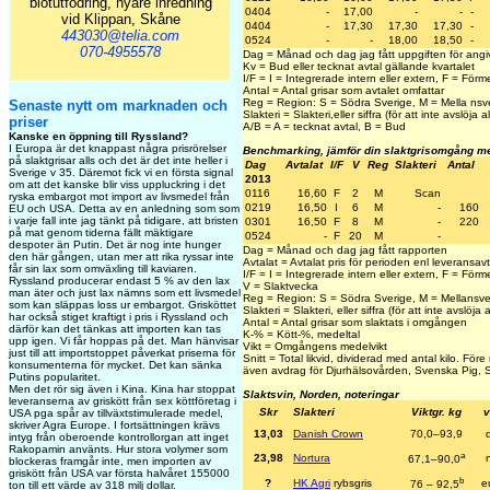
blötutfodring, nyare inredning
0404
-
17,00
-
-
-
vid Klippan, Skåne
0404
-
17,30
17,30
17,30
-
443030@telia.com
0524
-
-
18,00
18,50
-
070-4955578
Dag = Månad och dag jag fått uppgiften för angi
Kv = Bud eller tecknat avtal gällande kvartalet
I/F = I = Integrerade intern eller extern, F = För
Antal = Antal grisar som avtalet omfattar
Reg = Region: S = Södra Sverige, M = Mella nsve
Senaste nytt om marknaden och
Slakteri = Slakteri,eller siffra (för att inte avslöja all
priser
A/B = A = tecknat avtal, B = Bud
Kanske en öppning till Ryssland?
I Europa är det knappast några prisrörelser
Benchmarking, jämför din slaktgrisomgång m
på slaktgrisar alls och det är det inte heller i
Dag
Avtalat
I/F
V
Reg
Slakteri
Antal
Sverige v 35. Däremot fick vi en första signal
2013
om att det kanske blir viss uppluckring i det
0116
16,60
F
2
M
Scan
ryska embargot mot import av livsmedel från
0219
16,50
I
6
M
-
160
EU och USA. Detta av en anledning som som
i varje fall inte jag tänkt på tidigare, att bristen
0301
16,50
F
8
M
-
220
på mat genom tiderna fällt mäktigare
0524
-
F
20
M
-
despoter än Putin. Det är nog inte hunger
Dag = Månad och dag jag fått rapporten
den här gången, utan mer att rika ryssar inte
Avtalat = Avtalat pris för perioden enl leveransavt
får sin lax som omväxling till kaviaren.
I/F = I = Integrerade intern eller extern, F = För
Ryssland producerar endast 5 % av den lax
V = Slaktvecka
man äter och just lax nämns som ett livsmedel
Reg = Region: S = Södra Sverige, M = Mellansve
som kan släppas loss ur embargot. Grisköttet
Slakteri = Slakteri, eller siffra (för att inte avslöja al
har också stiget kraftigt i pris i Ryssland och
Antal = Antal grisar som slaktats i omgången
därför kan det tänkas att importen kan tas
K-% = Kött-%, medeltal
upp igen. Vi får hoppas på det. Man hänvisar
Vikt = Omgångens medelvikt
just till att importstoppet påverkat priserna för
Snitt = Total likvid, dividerad med antal kilo. För
konsumenterna för mycket. Det kan sänka
även avdrag för Djurhälsovården, Svenska Pig, S
Putins popularitet.
Men det rör sig även i Kina. Kina har stoppat
Slaktsvin, Norden, noteringar
leveranserna av griskött från sex köttföretag i
Skr
Slakteri
Viktgr. kg
v
USA pga spår av tillväxtstimulerade medel,
skriver Agra Europe. I fortsättningen krävs
13,03
Danish Crown
70,0–93,9
intyg från oberoende kontrollorgan att inget
Rakopamin använts. Hur stora volymer som
a
23,98
Nortura
67,1–90,0
blockeras framgår inte, men importen av
griskött från USA var första halvåret 155000
b
?
HK Agri
rybsgris
e
76 – 92,5
ton till ett värde av 318 milj dollar.