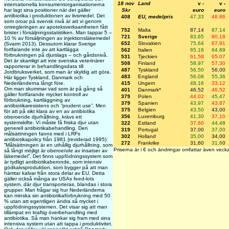
18 nov
Land
v -
v -
internationella konsumentorganisationerna
Skr
euro
euro
har lagt sina positioner när det gäller
antibiotika i produktionen av livsmedel. Det
408
EU, medelpris
47,33
46,86
som oroar på svensk nivå är att vi genom
-
omregleringen av apoteksverksamheten fått
752
Malta
87,14
87,14
brister i försäljningsstatistiken. Man tappar 5 –
721
Sverige
83,65
80,18
10 % av försäljningen av injektionsläkemedel
652
Slovakien
75,64
67,91
(Svarm 2013). Dessutom klarar Sverige
fortfarande inte av att kartlägga
562
Italien
65,18
64,89
förbrukningen på djurslags – och gårdsnivå.
531
Tjeckien
61,58
65,07
Det är skamligt att inte svenska veterinärer
508
Finland
58,97
57,30
rapporterar in behandlingsdata till
487
Tyskland
56,50
56,00
Jordbruksverket, som man är skyldig att göra.
483
England
56,08
55,36
Här ligger Tyskland, Danmark och
415
Ungern
48,16
33,12
Nederländerna långt före.
Om man skummar vad som är på gång så
401
Danmark*
46,52
46,52
gäller fortfarande mycket kontroll av
379
Polen
44,02
45,47
förbrukning, kartläggning av
379
Spanien
43,97
43,87
antibiotikaresistens och ”prudent use”. Men
375
Belgien
43,50
43,00
för att på sikt klara av en av antibiotika
356
Luxemburg
41,30
37,10
oberoende djurhållning, krävs ett
systemskifte. Vi måste få friska djur utan
322
Estland
37,60
44,48
generell antibiotikabehandling. Den
319
Portugal
37,00
37,00
målsättningen fanns med i LRFs
302
Holland
35,00
34,00
antibiotikapolicy från 1981 (reviderad 1995):
272
Frankrike
31,60
31,6
0
”Målsättningen är en uthållig djurhållning, som
Priserna är i € och ändringar omfattar även veck
så långt möjligt är oberoende av insatser av
läkemedel”. Det finns uppfödningssystem som
är tydligt antibiotikaberonde, som intensiv
gödkalvsproduktion, som bygger på att man
hämtar kalvar från stora delar av EU. Detta
gäller också många av USAs feed-lots
system, där djur transporteras, blandas i stora
grupper. Man frågar sig hur Nederländerna
kan minska sin antibiotikaförbrukning med 50
% utan att egentligen ändra så mycket i
uppfödningssystemen. Det visar sig att man
tillämpat en kraftig överbehandling med
antibiotika. Så man hankar sig fram med sina
intensiva system utan att tappa i produktivitet.