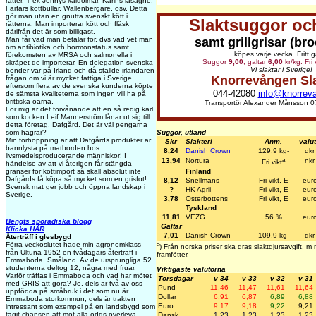
rätter. T ex Jennys kåldolmar, Karins lasagne,
Farfars köttbullar, Wallenbergare, osv. Detta
gör man utan en gnutta svenskt kött i
Slaktsuggor och
rätterna. Man importerar kött och fläsk
därifrån det är som billigast.
samt grillgrisar (bro
Man får vad man betalar för, dvs vad vet man
om antibiotika och hormonstatus samt
köpes varje vecka. Fritt g
förekomsten av MRSA och salmonella i
Suggor
9,00
, galtar
6,00
kr/kg. Fri 
skräpet de importerar. En delegation svenska
Vi slaktar i Sverige!
bönder var på Irland och då ställde irländaren
Knorrevången Sl
frågan om vi är mycket fattiga i Sverige
eftersom flera av de svenska kunderna köpte
044-42080
info@knorrev
de sämsta kvaliteterna som ingen vill ha på
brittiska öarna.
Transportör Alexander Månsson 0
För mig är det förvånande att en så redig karl
som kocken Leif Mannerström lånar ut sig till
detta företag, Dafgård. Det är väl pengarna
Suggor, utland
som hägrar?
Min förhoppning är att Dafgårds produkter är
Skr
Slakteri
Anm.
valu
bannlysta på matborden hos
8,24
Danish Crown
129,9 kg-
dkr
livsmedelsproducerande människor! I
a
13,94
Nortura
nkr
Fri vikt
händelse av att vi återigen får stängda
Finland
gränser för köttimport så skall absolut inte
Dafgårds få köpa så mycket som en grisfot!
8,12
Snellmans
Fri vikt, E
eur
Svensk mat ger jobb och öppna landskap i
?
HK Agrii
Fri vikt, E
eur
Sverige.
3,78
Österbottens
Fri vikt, E
eur
Tyskland
11,81
VEZG
56 %
eur
Bengts sporadiska blogg
Galtar
Klicka HÄR
7,01
Danish Crown
109,9 kg-
dkr
Återträff i glesbygd
a
Förra veckoslutet hade min agronomklass
) Från norska priser ska dras slaktdjursavgift, 
från Ultuna 1952 en tvådagars återträff i
framfötter.
Emmaboda, Småland. Av de ursprungliga 52
studenterna deltog 12, några med fruar.
Viktigaste valutorna
Varför träffas i Emmaboda och vad har mötet
Torsdagar
v 34
v 33
v 32
v 31
med GRIS att göra? Jo, dels är två av oss
Pund
11,46
11,47
11,61
11,64
uppfödda på småbruk i det som nu är
Dollar
6,91
6,87
6,89
6,88
Emmaboda storkommun, dels är trakten
Euro
9,17
9,18
9,22
9,21
intressant som exempel på en landsbygd som
tagit chansen att mot alla odds överleva,
Dansk
1,23
1,23
1,23
1,23