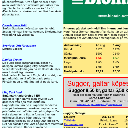
på charkråvaran. Om några veckor börjar
även kokköttet och rimmade produkter röra
sig. Det brukar inträffa ca vecka 37 - 38.
-Det är balans i slakten och ett litet överskott
på smågrisar.
Österbottens Kött
Priserna på slaktsvin vid ISNs internetauktion
Stefan Saaristo: -Höstsäsongen innebär
North-West German Internet Pig Market är en aukti
ändrat mönster i konsumtionen. Skolorna har
Antalet grisar som säljs är inte stort, men auktio
varit igång två veckor nu.
indikation om vart officiella noteringarna är på vä
Auktionsdag
12 aug
5 aug
Sveriges Grisföretagare
Mattias Espert:
Utbud
3120
3120
Sålda
1505
2140
Medelpris, euro
1,66
1,67
Danish Crown
Lägst
1,65
1,65
De europeiska marknaderna börjar nu
äntligen komma igång efter sommaren.
Högst
1,68
1,69
Vi ser stabil efterfrågan på de flesta detaljer,
Medelpris, skr
15,22
15,39
men fortsatt låg prisnivå.
Marknaden för bacon i England är stabil, med
god efterfrågan till oförändrade priser.
Suggor, galtar köpes
Försäljningen är oförändrad till tredje land.
Suggor 8,50 kr, galtar 5,50 k
ISN, Tyskland
Rakt pris med fria vikter och fri klassning!
Små marknadsrörelse i EU
Göran Eriksson
Inte heller den här veckan avviker EUs
Göran 0708-42 64 10, Torbjörn 0708-14 31 
grispriser från den raka mittfåran.
erikssonsdjurtransport@swipnet.se
Rapporterna från de europeiska länderna
visar på balanserad marknad mycket små
prisrörelser och oförändrat tyskt grispris. De
Suggor, Sverige
tyska slakterierna klagar fortsatt över en
Slakteri
Kg, 58 %
v
otillfredsställande kötthandel, men de
Tallhöjden
Fri vikt, klass
10
slaktgrisar som bjuds ut säljs utan problem.
Det har således inte varit något som motiverat
Knorrevången
Fri vikt, klass**
9
en prisjustering. Därför är även de
Eriksson Transport
Fri vikt, klass**
8