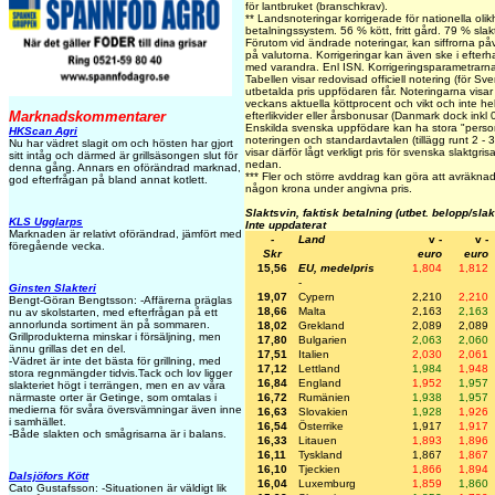
för lantbruket (branschkrav).
** Landsnoteringar korrigerade för nationella olik
betalningssystem. 56 % kött, fritt gård. 79 % slak
Förutom vid ändrade noteringar, kan siffrorna på
på valutorna. Korrigeringar kan även ske i efter
med varandra. Enl ISN. Korrigeringsparametrar
Tabellen visar redovisad officiell notering (för Sve
utbetalda pris uppfödaren får. Noteringarna visar i
veckans aktuella köttprocent och vikt och inte hell
Marknadskommentarer
efterlikvider eller årsbonusar (Danmark dock inkl 
Enskilda svenska uppfödare kan ha stora "personl
HKScan Agri
noteringen och standardavtalen (tillägg runt 2 - 
Nu har vädret slagit om och hösten har gjort
visar därför lågt verkligt pris för svenska slaktgri
sitt intåg och därmed är grillsäsongen slut för
nedan.
denna gång. Annars en oförändrad marknad,
***
Fler och större avddrag kan göra att avräknade
god efterfrågan på bland annat kotlett.
någon krona under angivna pris.
Slaktsvin, faktisk betalning (utbet. belopp/sla
KLS Ugglarps
Inte uppdaterat
Marknaden är relativt oförändrad, jämfört med
-
Land
v -
v -
föregående vecka.
Skr
euro
euro
15,56
EU, medelpris
1,804
1,812
-
Ginsten Slakteri
19,07
Cypern
2,210
2,210
Bengt-Göran Bengtsson: -Affärerna präglas
18,66
Malta
2,163
2,163
nu av skolstarten, med efterfrågan på ett
annorlunda sortiment än på sommaren.
18,02
Grekland
2,089
2,089
Grillprodukterna minskar i försäljning, men
17,80
Bulgarien
2,063
2,060
ännu grillas det en del.
17,51
Italien
2,030
2,061
-Vädret är inte det bästa för grillning, med
17,12
Lettland
1,984
1,948
stora regnmängder tidvis.Tack och lov ligger
16,84
England
1,952
1,957
slakteriet högt i terrängen, men en av våra
16,72
Rumänien
1,938
1,957
närmaste orter är Getinge, som omtalas i
medierna för svåra översvämningar även inne
16,63
Slovakien
1,928
1,926
i samhället.
16,54
Österrike
1,917
1,917
-Både slakten och smågrisarna är i balans.
16,33
Litauen
1,893
1,896
16,11
Tyskland
1,867
1,867
16,10
Tjeckien
1,866
1,894
Dalsjöfors Kött
16,04
Luxemburg
1,859
1,860
Cato Gustafsson: -Situationen är väldigt lik