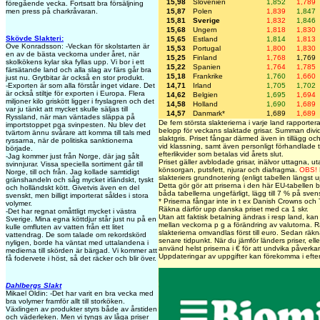
15,98
Slovenien
1,852
1,789
föregående vecka. Fortsatt bra försäljning
15,87
Polen
1,839
1,847
men press på charkråvaran.
15,81
Sverige
1,832
1,846
15,68
Ungern
1,818
1,830
Skövde Slakteri:
15,65
Estland
1,814
1,813
Ove Konradsson: -Veckan för skolstarten är
15,53
Portugal
1,800
1,830
en av de bästa veckorna under året, när
15,25
Finland
1,768
1,769
skolkökens kylar ska fyllas upp. Vi bor i ett
15,22
Spanien
1,764
1,785
färsätande land och alla slag av färs går bra
15,18
Frankrike
1,760
1,660
just nu. Grytbitar är också en stor produkt.
14,71
Irland
1,705
1,702
-Exporten är som alla förstår inget vidare. Det
är också stiltje för exporten i Europa. Flera
14,62
Belgien
1,695
1,694
miljoner kilo griskött ligger i fryslagren och det
14,58
Holland
1,690
1,689
var ju tänkt att mycket skulle säljas till
14,57
Danmark*
1,689
1,689
Ryssland, när man väntades släppa på
De fem största slakterierna i varje land rapporterar 
importstoppet pga svinpesten. Nu blev det
belopp för veckans slaktade grisar. Summan divid
tvärtom ännu svårare att komma till tals med
slaktgris. Priset fångar därmed även in tillägg oc
ryssarna, när de politiska sanktionerna
vid klassning, samt även personligt förhandlade 
började.
efterlikvider som betalas vid årets slut.
-Jag kommer just från Norge, där jag sålt
Priset gäller avblodade grisar, inälvor uttagna, ut
svinnjurar. Vissa speciella sortiment går till
könsorgan, putsfett, njurar och diafragma.
OBS!
Norge, till och från. Jag kollade samtidigt
slakteriers grundnotering (enligt tabellen längst
gränshandeln och såg mycket irländskt, tyskt
Detta gör gör att priserna i den här EU-tabellen b
och holländskt kött. Givetvis även en del
båda tabellerna ungefärligt, lägg till 7 % på sven
svenskt, men billigt importerat såldes i stora
* Priserna fångar inte in t ex Danish Crowns och Ti
volymer.
Räkna därför upp danska priset med ca 1 skr.
-Det har regnat omåttligt mycket i västra
Utan att faktisk betalning ändras i resp land, kan
Sverige. Mina egna köttdjur står just nu på en
mellan veckorna p g a förändring av valutorna. R
kulle omfluten av vatten från ett litet
slakterierna omvandlas först till euro. Sedan räknar 
vattendrag. De som talade om rekordskörd
senare tidpunkt. När du jämför länders priser, elle
nyligen, borde ha väntat med uttalandena i
använd helst priserna i € för att undvika påverka
medierna till skörden är bärgad. Vi kommer att
Uppdateringar av uppgifter kan förekomma i efte
få fodervete i höst, så det räcker och blir över.
Dahlbergs Slakt
Mikael Oldin: -Det har varit en bra vecka med
bra volymer framför allt till storköken.
Växlingen av produkter styrs både av årstiden
och väderleken. Men vi tyngs av låga priser