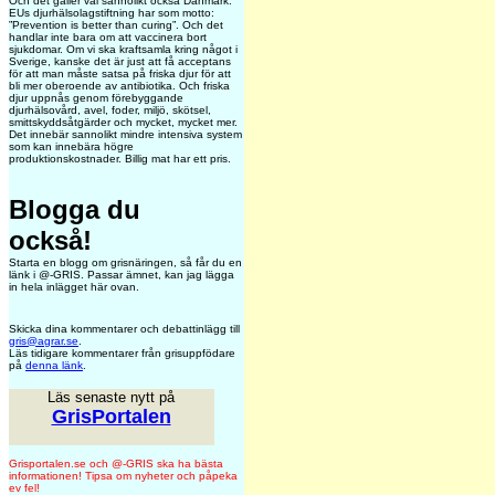
Och det gäller väl sannolikt också Danmark.
EUs djurhälsolagstiftning har som motto:
”Prevention is better than curing”. Och det
handlar inte bara om att vaccinera bort
sjukdomar. Om vi ska kraftsamla kring något i
Sverige, kanske det är just att få acceptans
för att man måste satsa på friska djur för att
bli mer oberoende av antibiotika. Och friska
djur uppnås genom förebyggande
djurhälsovård, avel, foder, miljö, skötsel,
smittskyddsåtgärder och mycket, mycket mer.
Det innebär sannolikt mindre intensiva system
som kan innebära högre
produktionskostnader. Billig mat har ett pris.
Blogga du
också!
Starta en blogg om grisnäringen, så får du en
länk i @-GRIS. Passar ämnet, kan jag lägga
in hela inlägget här ovan.
Skicka dina kommentarer och debattinlägg till
gris@agrar.se
.
Läs tidigare kommentarer från grisuppfödare
på
denna länk
.
Läs senaste nytt på
GrisPortalen
Grisportalen.se och @-GRIS ska ha bästa
informationen! Tipsa om nyheter och påpeka
ev fel!