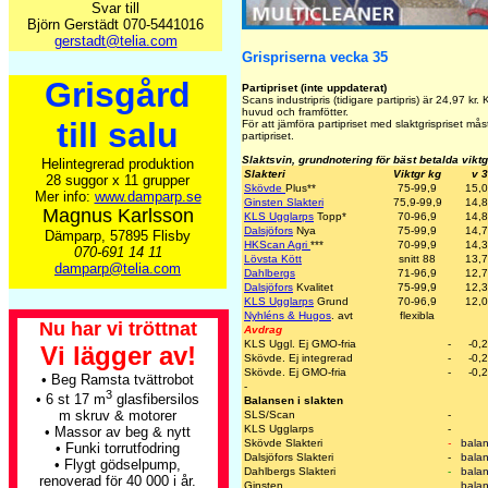
Svar till
Björn Gerstädt 070-5441016
gerstadt@telia.com
Grispriserna vecka 35
Grisgård
Partipriset (inte uppdaterat)
Scans industripris (tidigare partipris) är
24,97
kr. 
huvud och framfötter.
till salu
För att jämföra partipriset med slaktgrispriset m
partipriset.
Slaktsvin, grundnotering för bäst betalda vikt
Helintegrerad produktion
Slakteri
Viktgr kg
v 
28 suggor x 11 grupper
Skövde
Plus
**
75-99,9
15,
Mer info:
www.damparp.se
Ginsten Slakteri
75,9-99,9
14,
Magnus Karlsson
KLS Ugglarps
Topp
*
70-96,9
14,
Dalsjöfors
Nya
75-99,9
14,
Dämparp, 57895 Flisby
HKScan Agri
***
70-99,9
14,
070-691 14 11
Lövsta Kött
snitt 88
13,
damparp@telia.com
Dahlbergs
71-96,9
12,
Dalsjöfors
Kvalitet
75-99,9
12,
KLS Ugglarps
Grund
70-96,9
12,
Nyhléns & Hugos
. avt
flexibla
Nu har vi tröttnat
Avdrag
KLS Uggl. Ej GMO-fria
-
-0,
Vi lägger av!
Skövde. Ej integrerad
-
-0,
Skövde. Ej GMO-fria
-
-0,
• Beg Ramsta tvättrobot
-
3
• 6 st 17 m
glasfibersilos
Balansen i slakten
m skruv & motorer
SLS/Scan
-
KLS Ugglarps
-
• Massor av beg & nytt
Skövde Slakteri
-
bala
• Funki torrutfodring
Dalsjöfors Slakteri
-
bala
• Flygt gödselpump,
Dahlbergs Slakteri
-
bala
renoverad för 40 000 i år.
Ginsten
bala