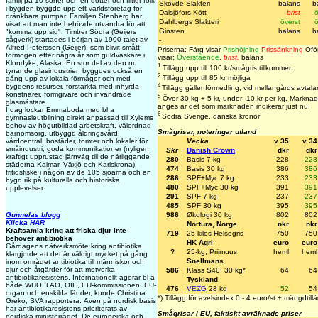
familj på 10 söner och en dotter och flitigt folk
Skövde Slakteri
balans
b
i bygden byggde upp ett världsföretag för
Dalsjöfors Kött
brist
ö
dränkbara pumpar. Familjen Stenberg har
Dahlbergs Slakteri
överst
ö
visat att man inte behövde utvandra för att
Ginsten
balans
b
"komma upp sig". Timber Södra (Geijers
sågverk) startades i början av 1900-talet av
-
Alfred Petersson (Geijer), som blivit smått
Priserna: Färg visar
Prishöjning
Prissänkning
Oför
förmögen efter några år som guldvaskare i
visar:
Överstående
,
brist,
balans
Klondyke, Alaska. En stor del av den nu
1
Tillägg upp till 106 kr/smågris tillkommer.
tynande glasindustrien byggdes också en
2
Tillägg upp till 85 kr möjliga
gång upp av lokala förmågor och med
4
bygdens resurser, förstärkta med inhyrda
Tillägg gäller förmedling, vid mellangårds avtala
konstnärer, formgivare och invandrade
5
Över 30 kg + 5 kr, under -10 kr per kg. Marknade
glasmästare.
anges är det som marknaden indikerar just nu.
I dag lockar Emmaboda med bl a
6
Södra Sverige, danska kronor
gymnasieutbilning direkt anpassad till Xylems
behov av högutbildad arbetskraft, välordnad
Smågrisar, noteringar utland
barnomsorg, utbyggd åldringsvård,
Vecka
v 35
v 34
vårdcentral, bostäder, tomter och lokaler för
småindustri, goda kommunikationer (nyligen
Skr
Danish Crown
dkr
dkr
kraftigt upprustad järnväg till de närliggande
280
Basis 7 kg
228
228
städerna Kalmar, Växjö och Karlskrona),
474
Basis 30 kg
386
386
fritidsfiske i någon av de 105 sjöarna och en
286
SPF+Myc 7 kg
233
233
bygd rik på kulturella och historiska
480
SPF+Myc 30 kg
391
391
upplevelser.
291
SPF 7 kg
237
237
485
SPF 30 kg
395
395
986
Økologi 30 kg
802
802
Gunnelas blogg
Klicka HÄR
Nortura, Norge
nkr
nkr
Kraftsamla kring att friska djur inte
719
25-kilos Helsegris
750
750
behöver antibiotika
HK Agri
euro
euro
Gårdagens nätverksmöte kring antibiotika
?
25-kg, Priimuus
heml
heml
klargjorde att det är väldigt mycket på gång
Snellmans
inom området antibiotika till människor och
djur och åtgärder för att motverka
586
Klass S40, 30 kg*
64
64
antibiotikaresistens. Internationellt agerar bl a
Tyskland
både WHO, FAO, OIE, EU-kommissionen, EU-
476
VEZG
28 kg
52
54
organ och enskilda länder, kunde Christina
*) Tillägg för avelsindex 0 - 4 euro/st + mängdtill
Greko, SVA rapportera. Även på nordisk basis
har antibiotikaresistens prioriterats av
Smågrisar i EU, faktiskt avräknade priser
nordiska ministerrådet. De europeiska och