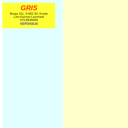
GRIS
Berga 311, S-692 93. Kumla
Lars-Gunnar Lannhard
070-6636090
gris@agrar.se