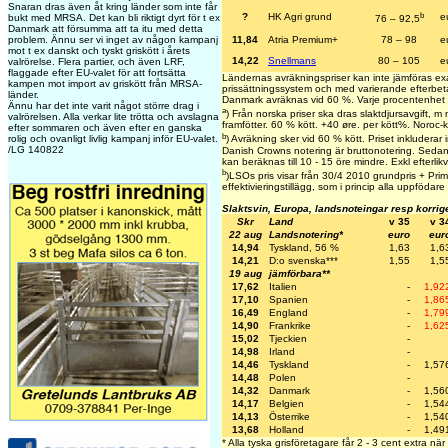
Snaran dras även åt kring länder som inte får
b
?
HK Agri grund
e
bukt med MRSA. Det kan bli riktigt dyrt för t ex
76 – 92,5
Danmark att försumma att ta itu med detta
problem. Ännu ser vi inget av någon kampanj
11,84
Atria Premium+
78 – 98
e
mot t ex danskt och tyskt griskött i årets
14,22
Snellmans
80 – 105
e
valrörelse. Flera partier, och även LRF,
flaggade efter EU-valet för att fortsätta
Ländernas avräkningspriser kan inte jämföras ex
kampen mot import av griskött från MRSA-
prissättningssystem och med varierande efterbeta
länder.
Danmark avräknas vid 60 %. Varje procentenhet 
Ännu har det inte varit något större drag i
a
) Från norska priser ska dras slaktdjursavgift, 
valrörelsen. Alla verkar lite trötta och avslagna
framfötter. 60 % kött. +40 øre. per kött%. Noroc-
efter sommaren och även efter en ganska
b
rolig och ovanligt livlig kampanj inför EU-valet.
) Avräkning sker vid 60 % kött. Priset inkluderar i
/LG 140822
Danish Crowns notering är bruttonotering. Sedan 
kan beräknas till 10 - 15 öre mindre. Exkl efterlikv
b
)LSOs pris visar från 30/4 2010 grundpris + Primu
effektivieringstillägg, som i princip alla uppfödare 
Slaktsvin, Europa, landsnoteingar resp korrig
Skr
Land
v 35
v 3
22 aug
Landsnotering*
euro
eur
14,94
Tyskland, 56 %
1,63
1,6
14,21
D:o svenska***
1,55
1,5
19 aug
jämförbara**
17,62
Italien
-
1,92
17,10
Spanien
-
1,86
16,49
England
-
1,79
14,90
Frankrike
-
1,62
15,02
Tjeckien
-
14,98
Irland
-
14,46
Tyskland
-
1,57
14,48
Polen
-
14,32
Danmark
-
1,56
14,17
Belgien
-
1,54
14,13
Österrike
-
1,54
13,68
Holland
-
1,49
* Alla tyska grisföretagare får 2 - 3 cent extra när