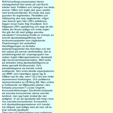
Rolf Annerbergs presentation känns
motsägelsefull med tanke på vad Bucht
inleder med. Politiken och näringen har delat
ansvar. Villkor och regler ska vara i paritet
med konkurrentländer. EU-nivån ska vara
grunden för regelverken. Flexibilitet och
målstyrning ska vara vägledande, något
man känner igen från LRFs ambitioner.
Dagen innan hade Stig Orustfjord, SLV,
ifrågasatt LRFs uppfattning och sagt att det
måste det finnas tydliga och enkla regler.
Hur går det då med tydliga svenska
mervärden? Annerberg förslår en översyn av
svensk djurskyddslagstiftning med
konkurrensaspekter som vägledande.
Förprövningen bör avskaffas!
Handläggningen av kemiska
bekämpningsmedel ska förenklas och det
bör satsas på svensk växtförädling. Det är
anmärkningsvärt att i expertgruppen har
varken ingått miljöorganisationer, djurskydd
eller konsumentrepresentation. Med tanke
på debatten kring djurskyddsfrågorna är
detta speciellt förvånansvärt. Och
paneldeltagarna var kanske också
avslöjande. Den enda ideella organisationen
var WWF, som visserligen ägnar sig åt
hållbar mat för alla, men? SLU fick inte heller
representera forskningen. Och politikerna
representerades av Ulf Berg (M). Man undrar
ju fortfarande var Miljöpartiet platsar i den
fortsatta processen? Louise Ungerth,
Konsumentföreningen Stockholm bedyrade
att svenska konsumenter värnar svenskt
lantbruk, men jag hade önskat lite mer
tydlighet. Vi vet att djurskydd står högt i kurs
hos svenska konsumenter. Konsument –
och djurskyddsorganisationer och handel
har tidigare varit tydliga med att man vill ha
kvar svenskt djurskydd.
Tittar man på deltagarlistan som omfattade