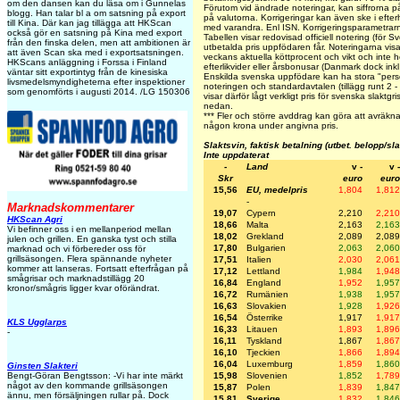
om den dansen kan du läsa om i Gunnelas
Förutom vid ändrade noteringar, kan siffrorna p
blogg. Han talar bl a om satsning på export
på valutorna. Korrigeringar kan även ske i efte
till Kina. Där kan jag tillägga att HKScan
med varandra. Enl ISN. Korrigeringsparametra
också gör en satsning på Kina med export
Tabellen visar redovisad officiell notering (för S
från den finska delen, men att ambitionen är
utbetalda pris uppfödaren får. Noteringarna visar 
att även Scan ska med i exportsatsningen.
veckans aktuella köttprocent och vikt och inte hel
HKScans anläggning i Forssa i Finland
efterlikvider eller årsbonusar (Danmark dock inkl
väntar sitt exportintyg från de kinesiska
Enskilda svenska uppfödare kan ha stora "person
livsmedelsmyndigheterna efter inspektioner
noteringen och standardavtalen (tillägg runt 2 -
som genomförts i augusti 2014. /LG 150306
visar därför lågt verkligt pris för svenska slaktgr
nedan.
***
Fler och större avddrag kan göra att avräknad
någon krona under angivna pris.
Slaktsvin, faktisk betalning (utbet. belopp/sl
Inte uppdaterat
-
Land
v -
v -
Skr
euro
euro
15,56
EU, medelpris
1,804
1,812
-
Marknadskommentarer
19,07
Cypern
2,210
2,210
HKScan Agri
18,66
Malta
2,163
2,163
Vi befinner oss i en mellanperiod mellan
18,02
Grekland
2,089
2,089
julen och grillen. En ganska tyst och stilla
17,80
Bulgarien
2,063
2,060
marknad och vi förbereder oss för
grillsäsongen. Flera spännande nyheter
17,51
Italien
2,030
2,061
kommer att lanseras. Fortsatt efterfrågan på
17,12
Lettland
1,984
1,948
smågrisar och marknadstillägg 20
16,84
England
1,952
1,957
kronor/smågris ligger kvar oförändrat.
16,72
Rumänien
1,938
1,957
16,63
Slovakien
1,928
1,926
16,54
Österrike
1,917
1,917
KLS Ugglarps
16,33
Litauen
1,893
1,896
-
16,11
Tyskland
1,867
1,867
16,10
Tjeckien
1,866
1,894
16,04
Luxemburg
1,859
1,860
Ginsten Slakteri
15,98
Slovenien
1,852
1,789
Bengt-Göran Bengtsson: -Vi har inte märkt
något av den kommande grillsäsongen
15,87
Polen
1,839
1,847
ännu, men försäljningen rullar på. Dock
15,81
Sverige
1,832
1,846