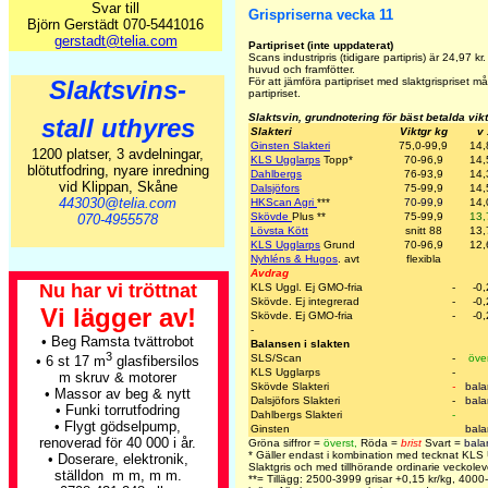
Svar till
Grispriserna vecka 11
Björn Gerstädt 070-5441016
gerstadt@telia.com
Partipriset (inte uppdaterat)
Scans industripris (tidigare partipris) är
24,97
kr.
huvud och framfötter.
Slaktsvins-
För att jämföra partipriset med slaktgrispriset 
partipriset.
Slaktsvin, grundnotering för bäst betalda vik
stall uthyres
Slakteri
Viktgr kg
v 
Ginsten Slakteri
75,0-99,9
14,
1200 platser, 3 avdelningar,
KLS Ugglarps
Topp
*
70-96,9
14,
blötutfodring, nyare inredning
Dahlbergs
76-93,9
14,
vid Klippan, Skåne
Dalsjöfors
75-99,9
14,
443030@telia.com
HKScan Agri
***
70-99,9
14,
Skövde
Plus
**
75-99,9
13,
070-4955578
Lövsta Kött
snitt 88
13,
KLS Ugglarps
Grund
70-96,9
12,
Nyhléns & Hugos
. avt
flexibla
Avdrag
Nu har vi tröttnat
KLS Uggl. Ej GMO-fria
-
-0
Skövde. Ej integrerad
-
-0
Vi lägger av!
Skövde. Ej GMO-fria
-
-0
-
• Beg Ramsta tvättrobot
Balansen i slakten
3
SLS/Scan
-
öve
• 6 st 17 m
glasfibersilos
KLS Ugglarps
-
m skruv & motorer
Skövde Slakteri
-
bala
• Massor av beg & nytt
Dalsjöfors Slakteri
-
bala
• Funki torrutfodring
Dahlbergs Slakteri
-
• Flygt gödselpump,
Ginsten
bala
renoverad för 40 000 i år.
Gröna siffror =
överst
,
Röda =
brist
Svart =
bala
* Gäller endast i kombination med tecknat KLS
• Doserare, elektronik,
Slaktgris och med tillhörande ordinarie veckolev
ställdon m m, m m.
**= Tillägg: 2500-3999 grisar +0,15 kr/kg, 400