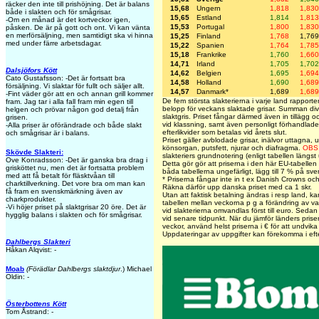
räcker den inte till prishöjning. Det är balans
15,68
Ungern
1,818
1,830
både i slakten och för smågrisar.
15,65
Estland
1,814
1,813
-Om en månad är det kortveckor igen,
15,53
Portugal
1,800
1,830
påsken. De är på gott och ont. Vi kan vänta
en merförsäljning, men samtidigt ska vi hinna
15,25
Finland
1,768
1,769
med under färre arbetsdagar.
15,22
Spanien
1,764
1,785
15,18
Frankrike
1,760
1,660
14,71
Irland
1,705
1,702
Dalsjöfors Kött
14,62
Belgien
1,695
1,694
Cato Gustafsson: -Det är fortsatt bra
14,58
Holland
1,690
1,689
försäljning. Vi slaktar för fullt och säljer allt.
14,57
Danmark*
1,689
1,689
-Fint väder gör att en och annan grill kommer
De fem största slakterierna i varje land rapportera
fram. Jag tar i alla fall fram min egen till
belopp för veckans slaktade grisar. Summan div
helgen och prövar någon god detalj från
slaktgris. Priset fångar därmed även in tillägg o
grisen.
vid klassning, samt även personligt förhandlade
-Alla priser är oförändrade och både slakt
efterlikvider som betalas vid årets slut.
och smågrisar är i balans.
Priset gäller avblodade grisar, inälvor uttagna, u
könsorgan, putsfett, njurar och diafragma.
OBS
Skövde Slakteri:
slakteriers grundnotering (enligt tabellen läng
Ove Konradsson: -Det är ganska bra drag i
Detta gör gör att priserna i den här EU-tabellen 
grisköttet nu, men det är fortsatta problem
båda tabellerna ungefärligt, lägg till 7 % på sve
med att få betalt för fläsktvåan till
* Priserna fångar inte in t ex Danish Crowns och T
charktillverkning. Det vore bra om man kan
Räkna därför upp danska priset med ca 1 skr.
få fram en svenskmärkning även av
Utan att faktisk betalning ändras i resp land, ka
charkprodukter.
tabellen mellan veckorna p g a förändring av va
-Vi höjer priset på slaktgrisar 20 öre. Det är
vid slakterierna omvandlas först till euro. Sedan r
hygglig balans i slakten och för smågrisar.
vid senare tidpunkt. När du jämför länders priser,
veckor, använd helst priserna i € för att undvik
Uppdateringar av uppgifter kan förekomma i ef
Dahlbergs Slakteri
Håkan Alqvist: -
Moab
(Förädlar Dahlbergs slaktdjur
.) Michael
Oldin: -
Österbottens Kött
Tom Åstrand: -