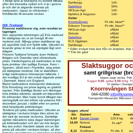
-I tredje land är kineserna nu kommit tillbaka
Dahlbergs
140-
efter det kinesiska nyåret och vi är i getens
Dalsjöfors
58%
år och det är stigande intresse på
HKScan Agri
140-
marknaden. Japan är oförändrat i
förhållande till senaste veckan.
Nyhléns & Hugoson
140-
Galtar
Knorrevången
Fri vikt, klass**
ISN, Tyskland
Eriksson Transport
Fri vikt, klass**
Priserna stabiliserar sig, som resultat av
HKScan Agri
oflådd
lagringen
Skövde
oflådd
Den upprymda stämningen på EUs marknad
Dalsjöfors
oflådd
för slaktgrisar ser ut att övergå till mer
KLS Ugglarps
oflådd
moderat nivå. Många priser stabiliserar sig
på uppnådd nivå och förblir stilla. Utbudet av
Dahlbergs
oflådd
levande grisar är inte så utpräglat lågt som
* Gäller endast hela lass från en lastplats, lin
tidigare.
** Fritt din gård
Förutom Tyskland fortsatte även Holland,
Belgien och Österrike med oförändrade
priser. Värderingarna på marknaden är inte
Slaktsuggor oc
bara positiva i det sydliga Europa. Även i
Spanien, såväl som i Frankrike, steg priset
på slaktgrisar moderat. Där är slaktvikten
samt grillgrisar (br
enligt marknadens intressenter fallande. I
det nordliga EU är det också stigande priser
köpes varje vecka. Fritt
i Danmark, Irland och England.
Suggor
9,00
, galtar
5,00
kr/kg. Fr
Bland marknadens intressenter diskuteras
Vi slaktar i Sverige
EUs förordning om privat lagring av griskött
Knorrevången Sl
mycket. Från åtskilliga länder och riktningar
044-42080
info@knorre
hörs kritiska stämmor, särskilt om tidpunkten
för införandet. Man hade funnit tilltaget mer
Transportör Alexander Månsson 
meningsfyllt om det införts när priserna föll i
december, januari, i stället efter en period
med betydande prishöjningar.
Tendens på tyska marknaden: Utbudet av
Suggor, utland
slaktgrisar i veckans början blev större än
Skr
Slakteri
Anm.
val
det varit de senaste veckorna. Samtidigt
6,64
Danish Crown
129,9 kg-
dk
sänkte månadens sista dagar stämningen
a
16,65
Nortura
nk
på köttmarknaden och det var inte längre
Fri vikt
lika stor eufori. Handeln talade om en lätt
Finland
press på utbudet i veckans början, så den
8,12
Snellmans
Fri vikt, E
eu
fortsatta utvecklingen av priset har en faktor