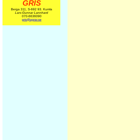
GRIS
Berga 311, S-692 93. Kumla
Lars-Gunnar Lannhard
070-6636090
gris@agrar.se