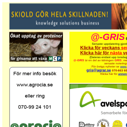
@-GRIS
Senaste uppdatering gjor
Klicka för veckans
se
Klicka här för
nästa
v
(Dateras endast upp torsdag
@-
GRIS
är en del av tidningen
GRIS
,
me
senaste noterings
För övriga nyheter se
www.g
gris@agrar.se
070-663 6
Klicka här för
annons