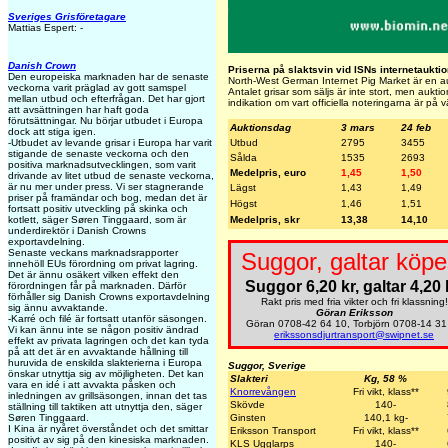
Sveriges Grisföretagare
Mattias Espert: -
Danish Crown
Priserna på slaktsvin vid ISNs internetaukti
Den europeiska marknaden har de senaste
North-West German Internet Pig Market är en aukt
veckorna varit präglad av gott samspel
Antalet grisar som säljs är inte stort, men aukti
mellan utbud och efterfrågan. Det har gjort
indikation om vart officiella noteringarna är på v
att avsättningen har haft goda
förutsättningar. Nu börjar utbudet i Europa
Auktionsdag
3 mars
24 feb
dock att stiga igen.
Utbud
2795
3455
-Utbudet av levande grisar i Europa har varit
stigande de senaste veckorna och den
Sålda
1535
2693
positiva marknadsutvecklingen, som varit
Medelpris, euro
1,45
1,50
drivande av litet utbud de senaste veckorna,
är nu mer under press. Vi ser stagnerande
Lägst
1,43
1,49
priser på framändar och bog, medan det är
Högst
1,46
1,51
fortsatt positiv utveckling på skinka och
Medelpris, skr
13,38
14,10
kotlett, säger Søren Tinggaard, som är
underdirektör i Danish Crowns
exportavdelning.
Senaste veckans marknadsrapporter
Suggor, galtar köpe
innehöll EUs förordning om privat lagring.
Det är ännu osäkert vilken effekt den
Suggor 6,20 kr, galtar 4,20 
förordningen får på marknaden. Därför
förhåller sig Danish Crowns exportavdelning
Rakt pris med fria vikter och fri klassning!
sig ännu avvaktande.
Göran Eriksson
-Karré och filé är fortsatt utanför säsongen.
Göran 0708-42 64 10, Torbjörn 0708-14 31
Vi kan ännu inte se någon positiv ändrad
erikssonsdjurtransport@swipnet.se
effekt av privata lagringen och det kan tyda
på att det är en avvaktande hållning till
huruvida de enskilda slakterierna i Europa
Suggor, Sverige
önskar utnyttja sig av möjligheten. Det kan
Slakteri
Kg, 58 %
vara en idé i att avvakta påsken och
Knorrevången
Fri vikt, klass**
inledningen av grillsäsongen, innan det tas
Skövde
140-
ställning till taktiken att utnyttja den, säger
Ginsten
140,1 kg-
Søren Tinggaard.
I Kina är nyåret överståndet och det smittar
Eriksson Transport
Fri vikt, klass**
positivt av sig på den kinesiska marknaden.
KLS Ugglarps
140-