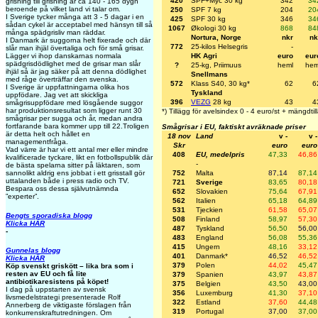
420
SPF+Myc 30 kg
342
34
grisning till grisning är ca 140 - 165 dygn
beroende på vilket land vi talar om.
250
SPF 7 kg
204
20
I Sverige tycker många att 3 - 5 dagar i en
425
SPF 30 kg
346
34
sådan cykel är acceptabel med hänsyn till så
1067
Økologi 30 kg
868
84
många spädgrisliv man räddar.
Nortura, Norge
nkr
nk
I Danmark är suggorna helt fixerade och där
772
25-kilos Helsegris
-
slår man ihjäl övertaliga och för små grisar.
HK Agri
euro
eur
Lägger vi ihop danskarnas normala
spädgrisdödlighet med de grisar man slår
?
25-kg, Priimuus
heml
hem
ihjäl så är jag säker på att denna dödlighet
Snellmans
med råge överträffar den svenska.
572
Klass S40, 30 kg*
62
6
I Sverige är uppfattningarna olika hos
Tyskland
uppfödare. Jag vet att skickliga
396
VEZG
28 kg
43
4
smågrisuppfödare med lösgående suggor
har produktionsresultat som ligger runt 30
*) Tillägg för avelsindex 0 - 4 euro/st + mängdtil
smågrisar per sugga och år, medan andra
fortfarande bara kommer upp till 22.Troligen
Smågrisar i EU, faktiskt avräknade priser
är detta helt och hållet en
18 nov
Land
v -
v -
managementfråga.
Skr
euro
euro
Vad värre är har vi ett antal mer eller mindre
408
EU, medelpris
47,33
46,86
kvalificerade tyckare, likt en fotbollspublik där
-
de bästa spelarna sitter på läktaren, som
752
Malta
87,14
87,14
sannolikt aldrig ens jobbat i ett grisstall gör
uttalanden både i press radio och TV.
721
Sverige
83,65
80,18
Bespara oss dessa självutnämnda
652
Slovakien
75,64
67,91
”experter”.
562
Italien
65,18
64,89
531
Tjeckien
61,58
65,07
Bengts sporadiska blogg
508
Finland
58,97
57,30
Klicka HÄR
487
Tyskland
56,50
56,00
-
483
England
56,08
55,36
415
Ungern
48,16
33,12
Gunnelas blogg
401
Danmark*
46,52
46,52
Klicka HÄR
379
Polen
44,02
45,47
Köp svenskt griskött – lika bra som i
resten av EU och få lite
379
Spanien
43,97
43,87
antibiotikaresistens på köpet!
375
Belgien
43,50
43,00
I dag på uppstarten av svensk
356
Luxemburg
41,30
37,10
livsmedelstrategi presenterade Rolf
322
Estland
37,60
44,48
Annerberg de viktigaste förslagen från
319
Portugal
37,00
37,00
konkurrenskraftutredningen. Om