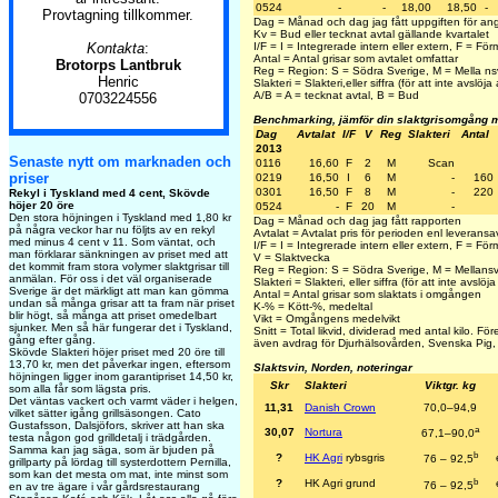
0524
-
-
18,00
18,50
-
Provtagning tillkommer.
Dag = Månad och dag jag fått uppgiften för ang
Kv = Bud eller tecknat avtal gällande kvartalet
Kontakta
:
I/F = I = Integrerade intern eller extern, F = F
Antal = Antal grisar som avtalet omfattar
Brotorps Lantbruk
Reg = Region: S = Södra Sverige, M = Mella ns
Henric
Slakteri = Slakteri,eller siffra (för att inte avslöja a
A/B = A = tecknat avtal, B = Bud
0703224556
Benchmarking, jämför din slaktgrisomgång 
Dag
Avtalat
I/F
V
Reg
Slakteri
Antal
2013
Senaste nytt om marknaden och
0116
16,60
F
2
M
Scan
priser
0219
16,50
I
6
M
-
160
0301
16,50
F
8
M
-
220
Rekyl i Tyskland med 4 cent, Skövde
höjer 20 öre
0524
-
F
20
M
-
Den stora höjningen i Tyskland med 1,80 kr
Dag = Månad och dag jag fått rapporten
på några veckor har nu följts av en rekyl
Avtalat = Avtalat pris för perioden enl leveransa
med minus 4 cent v 11. Som väntat, och
I/F = I = Integrerade intern eller extern, F = F
man förklarar sänkningen av priset med att
V = Slaktvecka
det kommit fram stora volymer slaktgrisar till
Reg = Region: S = Södra Sverige, M = Mellansv
anmälan. För oss i det väl organiserade
Slakteri = Slakteri, eller siffra (för att inte avslöja 
Sverige är det märkligt att man kan gömma
Antal = Antal grisar som slaktats i omgången
undan så många grisar att ta fram när priset
K-% = Kött-%, medeltal
blir högt, så många att priset omedelbart
Vikt = Omgångens medelvikt
sjunker. Men så här fungerar det i Tyskland,
Snitt = Total likvid, dividerad med antal kilo. Fö
gång efter gång.
även avdrag för Djurhälsovården, Svenska Pig, 
Skövde Slakteri höjer priset med 20 öre till
13,70 kr, men det påverkar ingen, eftersom
Slaktsvin, Norden, noteringar
höjningen ligger inom garantipriset 14,50 kr,
Skr
Slakteri
Viktgr. kg
som alla får som lägsta pris.
Det väntas vackert och varmt väder i helgen,
11,31
Danish Crown
70,0–94,9
vilket sätter igång grillsäsongen. Cato
Gustafsson, Dalsjöfors, skriver att han ska
a
30,07
Nortura
67,1–90,0
testa någon god grilldetalj i trädgården.
Samma kan jag säga, som är bjuden på
b
?
HK Agri
rybsgris
76 – 92,5
grillparty på lördag till systerdottern Pernilla,
som kan det mesta om mat, inte minst som
b
?
HK Agri grund
76 – 92,5
en av tre ägare i vår gårdsrestaurang