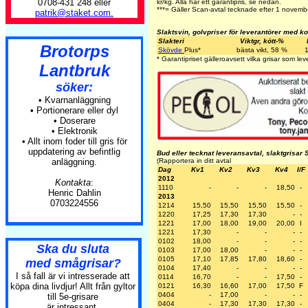
0708-431 248 eller
kr/kg. Alla har ett garantipris, se nedan.
***= Gäller Scan-avtal tecknade efter 1 novem
patrik@staket.com.
Slaktsvin, golvpriser för leverantörer med ko
Slakteri
Viktgr, kött-%
Brotorps
Skövde
Plus
*
bästa vikt, 58 %
1
* Garantipriset gälleroavsett vilka grisar som lev
Lantbruk
söker:
• Kvarnanläggning
• Portionerare eller dyl
• Doserare
• Elektronik
• Allt inom foder till gris för
uppdatering av befintlig
Bud eller tecknat leveransavtal, slaktgrisar 
anläggning.
(Rapportera in ditt avtal
Dag
Kv1
Kv2
Kv3
Kv4
I/F
2012
Kontakta
:
1110
-
-
-
18,50
-
Henric Dahlin
2013
0703224556
1214
15,50
15,50
15,50
15,50
-
1220
17,25
17,30
17,30
-
-
1221
17,00
18,00
19,00
20,00
I
1221
17,30
-
-
-
-
0102
18,00
-
-
-
-
Ska du sluta
0103
17,00
18,00
-
-
-
0105
17,10
17,85
17,80
18,60
-
med smågrisar?
0104
17,40
-
-
-
-
I så fall är vi intresserade att
0114
16,70
-
-
17,50
-
köpa dina livdjur! Allt från gyltor
0121
16,30
16,60
17,00
17,50
F
0404
-
17,00
-
-
-
till 5e-grisare
0404
-
17,30
17,30
17,30
-
är intressant.