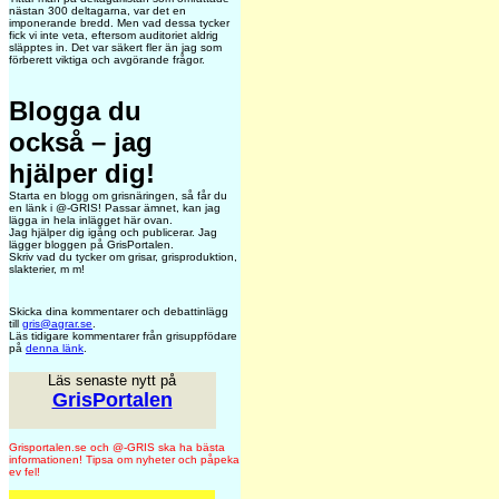
nästan 300 deltagarna, var det en
imponerande bredd. Men vad dessa tycker
fick vi inte veta, eftersom auditoriet aldrig
släpptes in. Det var säkert fler än jag som
förberett viktiga och avgörande frågor.
Blogga du
också – jag
hjälper dig!
Starta en blogg om grisnäringen, så får du
en länk i @-GRIS!
Passar ämnet, kan jag
lägga in hela inlägget här ovan.
Jag hjälper dig igång och publicerar. Jag
lägger bloggen på GrisPortalen.
Skriv vad du tycker om grisar, grisproduktion,
slakterier, m m!
Skicka dina kommentarer och debattinlägg
till
gris@agrar.se
.
Läs tidigare kommentarer från grisuppfödare
på
denna länk
.
Läs senaste nytt på
GrisPortalen
Grisportalen.se och @-GRIS ska ha bästa
informationen! Tipsa om nyheter och påpeka
ev fel!