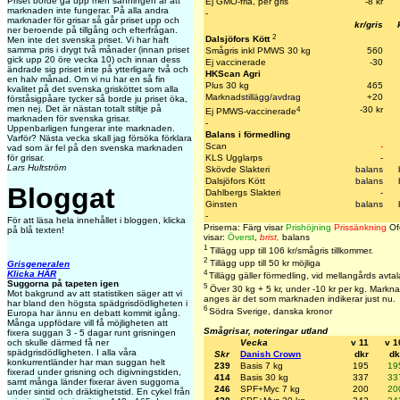
Priset borde gå upp men sanningen är att
Ej GMO-fria, per gris
-8 kr
marknaden inte fungerar. På alla andra
-
marknader för grisar så går priset upp och
kr/gris
ner beroende på tillgång och efterfrågan.
2
Dalsjöfors Kött
Men inte det svenska priset. Vi har haft
samma pris i drygt två månader (innan priset
Smågris inkl PMWS 30 kg
560
gick upp 20 öre vecka 10) och innan dess
Ej vaccinerade
-30
ändrade sig priset inte på ytterligare två och
HKScan Agri
en halv månad. Om vi nu har en så fin
Plus 30 kg
465
kvalitet på det svenska grisköttet som alla
Marknad
stillägg/avdrag
+20
förståsigpåare tycker så borde ju priset öka,
men nej. Det är nästan totalt stiltje på
4
-30 kr
Ej PMWS-vaccinerade
marknaden för svenska grisar.
-
Uppenbarligen fungerar inte marknaden.
Balans i förmedling
Varför? Nästa vecka skall jag försöka förklara
Scan
-
vad som är fel på den svenska marknaden
för grisar.
KLS Ugglarps
-
Lars Hultström
Skövde Slakteri
balans
Dalsjöfors Kött
balans
Bloggat
Dahlbergs Slakteri
-
Ginsten
balans
-
För att läsa hela innehållet i bloggen, klicka
Priserna: Färg visar
Prishöjning
Prissänkning
Ofö
på blå texten!
visar:
Överst
,
brist,
balans
1
Tillägg upp till 106 kr/smågris tillkommer.
2
Tillägg upp till 50 kr möjliga
Grisgeneralen
4
Klicka HÄR
Tillägg gäller förmedling, vid mellangårds avtal
Suggorna på tapeten igen
5
Över 30 kg + 5 kr, under -10 kr per kg. Marknad
Mot bakgrund av att statistiken säger att vi
anges är det som marknaden indikerar just nu.
har bland den högsta spädgrisdödligheten i
6
Södra Sverige, danska kronor
Europa har ännu en debatt kommit igång.
Många uppfödare vill få möjligheten att
Smågrisar, noteringar utland
fixera suggan 3 - 5 dagar runt grisningen
Vecka
v 11
v 1
och skulle därmed få ner
spädgrisdödligheten. I alla våra
Skr
Danish Crown
dkr
dk
konkurrentländer har man suggan helt
239
Basis 7 kg
195
19
fixerad under grisning och digivningstiden,
414
Basis 30 kg
337
33
samt många länder fixerar även suggorna
246
SPF+Myc 7 kg
200
20
under sintid och dräktighetstid. En cykel från