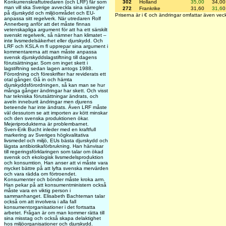
302
Holland
35,00
34,00
Konkurrenskraftutredaren (och LRF) får som
man vill ska Sverige avveckla sina särregler
272
Frankrike
31,60
31,6
0
på djurskydd och miljöområdet och EU-
Priserna är i € och ändringar omfattar även vec
anpassa sitt regelverk. När utredaren Rolf
Annerberg anför att det måste finnas
vetenskapliga argument för att ha ett särskilt
svenskt regelverk, så nämner han klimatet –
inte livsmedelsäkerhet eller djurskydd. Och
LRF och KSLA m fl upprepar sina argument i
kommentarerna att man måste anpassa
svensk djurskyddslagstiftning till dagens
förutsättningar. Som om inget skett i
lagstiftning sedan lagen antogs 1988.
Förordning och föreskrifter har reviderats ett
otal gånger. Gå in och hämta
djurskyddsförordningen, så kan man se hur
många gånger ändringar har skett. Och visst
har tekniska förutsättningar ändrats, och
aveln inneburit ändringar men djurens
beteende har inte ändrats. Även LRF måste
väl dessutom se att importen av kött minskar
och den svenska produktionen ökar.
Mejeriprodukterna är problembarnet.
Sven-Erik Bucht inleder med en kraftfull
markering av Sveriges högkvalitativa
livsmedel och miljö, EUs bästa djurskydd och
lägsta antibiotikaförbrukning. Han hänvisar
till regeringsförklaringen som talar om ökad
svensk och ekologisk livsmedelsproduktion
och konsumtion. Han anser att vi måste vara
mycket bättre på att lyfta svenska mervärden
och vara rädda om förtroendet.
Konsumenter och bönder måste kroka arm.
Han pekar på att konsumentministern också
måste vara en viktig person i
sammanhanget. Elisabeth Bachteman talar
också om att involvera i alla fall
konsumentorganisationer i det fortsatta
arbetet. Frågan är om man kommer rätta till
sina misstag och också skapa delaktighet
hos miljöorganisationer och djurskydd.