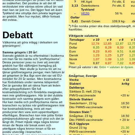
?
HK Agrii
Fri vikt, E
eu
av osäkerhet. Det positiva är att det till
3,13
Österbottens
Fri vikt, E
eu
veckoslutet inte väntas större utbud än vad
Tyskland
man kan se just nu. Det ligger fast att även
Tyskland ska utnyttja den privata lagringen
-
VEZG
56 %
eu
av griskött. Men hur mycket, tillhör fortsatt
Galtar
det ovissa.
5,41
Danish Crown
109,9 kg-
dk
a
) Från norska priser ska dras slaktdjursavgift,
framfötter.
Debatt
Viktigaste valutorna
Torsdagar
v 10
v 9
v 8
v 
Välkomna att göra inlägg i debatten om
Pund
12,74
12,85
12,87
12,7
grisnäringen!
Dollar
8,35
8,28
8,33
8,3
Euro
9,23
9,40
9,51
9,4
Samma grispris i 20 år!
Dansk
1,23
1,25
1,27
1,2
Svenskt griskött är nu eftertraktat i butikerna
om man får tro media och ”proffstyckarna”.
Norsk
1,07
1,09
1,10
1,0
Dessa personer yvas nu över att svenskt
Yen
6,97
6,97
7,02
6,9
griskött har fått välförtjänt framgång på
Priset på valutor i skr.
Grön = valutan är dyrare.
marknaden. Man skulle ju kunna tro att nu
tjänar grisföretagarna pengar, men faktum är
att grispriset är lika lågt som det var vid EU-
Smågrisar, Sverige
inträdet för 20 år sedan. Men kostnaderna
Vecka
v 11
har fördubblats under samma tidsperiod!
Slakteri
kr/kg
Det är ganska lätt att räkna fram att leden
Dahlbergs
efter grisuppfödaren fått full
Särklass D, mell. 23 kg
-
kostnadstäckning och förstärkta marginaler,
men inte grisföretagaren. Här är det dubbla
PMVS-vaccinerade
+20 kr
kostnader och samma grispris som gäller.
Skövde Slakteri
Hur kan media och proffstyckarna mena att
SwedeHam+, 23 kg
18,50
branschen nu lyckas när grisföretagaren inte
Dito PMWS-vaccinerade
+20 k
r
har kostnadstäckning, trots att man
1
producerar den vara som uppenbarligen
Ginsten Slakt
efterfrågas. Branschen kan inte jubla förrän
Smågrisar, 23 kg
18,50
primärproduktionen går med vinst och det är
Dito PMWS-vaccinerade
+ 20 kr
långt dit. Priset måste stiga några kronor
KLS Ugglarps
innan de flesta når break even och
Grund 23 kg
21,30
ytterligare några kronor innan vi får en
PMVS-vaccinerade
+20 kr
positiv utvecklig i branschen.