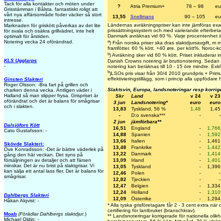
Tack för alla kontakter och möten under
?
Atria Premium+
78 – 98
eu
Grisstämman i Bålsta. fantastiskt roligt att
vårt nya affärsområde foder väcker så stort
13,55
Snellmans
90 – 105
eu
intresse.
Ländernas avräkningspriser kan inte jämföras exa
Marknaden för griskött påverkas av det lite
prissättningssystem och med varierande efterbetal
för svala och osäkra grillvädret, inte helt
Danmark avräknas vid 60 %. Varje procentenhet ä
optimalt för årstiden.
a
Notering vecka 24 oförändrad.
) Från norska priser ska dras slaktdjursavgift, m
framfötter. 60 % kött. +40 øre. per kött%. Noroc-k
b
) Avräkning sker vid 60 % kött. Priset inkluderar in
KLS Ugglarps
Danish Crowns notering är bruttonotering. Sedan 
-
notering kan beräknas till 10 - 15 öre mindre. Exkl 
b
)LSOs pris visar från 30/4 2010 grundpris + Primus
effektivieringstillägg, som i princip alla uppfödare 
Ginsten Slakteri
Roger Olsson: -Bra fart på grillen och
Slaktsvin, Europa, landsnoteringar resp korrig
charken denna vecka. Äntligen väder i
Halland så man slipper frysa. Grispriset är
Skr
Land
v 24
v 23
oförändrat och det är balans för smågrisar
3 jun
Landsnotering*
euro
euro
och i slakten.
13,83
Tyskland, 56 %
1,48
1,45
-
D:o svenska***
-
-
2 jun
jämförbara**
Dalsjöfors Kött
16,51
England
-
1,766
Cato Gustafsson: -
14,88
Spanien
-
1,592
13,66
Italien
-
1,461
Skövde Slakteri:
13,48
Frankrike
-
1,442
Ove Konradsson: -Det är bättre väderlek på
13,22
Danmark
-
1,414
gång den här veckan. Det syns på
13,09
Irland
-
1,401
försäljningen av detaljer och att färsen
minskar. Det är nu brist på slaktgrisar. Vi
13,05
Tyskland
-
1,396
kan sälja ett antal lass fler. Det är balans för
12,46
Polen
-
-
smågrisar.
12,82
Tjeckien
-
-
12,47
Belgien
-
1,334
12,24
Holland
-
1,310
Dahlbergs Slakteri
12,09
Österrike
-
1,294
Håkan Alqvist: -
* Alla tyska grisföretagare får 2 - 3 cent extra när
certifiering för lantbruket (branschkrav).
Moab
(Förädlar Dahlbergs slaktdjur
.)
** Landsnoteringar korrigerade för nationella olikh
Michael Oldin: -