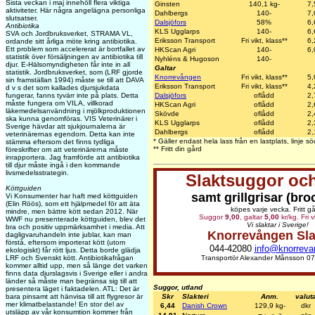
Sista veckan i maj innehöll flera viktiga
Ginsten
140,1 kg-
7,
aktiviteter. Här några angelägna personliga
Dahlbergs
140-
7,
slutsatser.
Dalsjöfors
58%
6,
Antibiotika
KLS Ugglarps
140-
6,
SVA och Jordbruksverket, STRAMA VL,
Eriksson Transport
Fri vikt, klass**
6,
ordande sitt årliga möte kring antibiotika.
Ett problem som accelererat är bortfallet av
HKScan Agri
140-
6,
statistik över försäljningen av antibiotika till
Nyhléns & Hugoson
140-
djur. E-Hälsomyndigheten får inte in all
Galtar
statistik. Jordbruksverket, som (LRF gjorde
Knorrevången
Fri vikt, klass**
5,
sin framställan 1994) måste se till att DAVA
Eriksson Transport
Fri vikt, klass**
4,
d v s det som kallades djursjukdata
Dalsjöfors
oflådd
2,
fungerar, fanns tyvärr inte på plats. Detta
måste fungera om VILA, villkorad
HKScan Agri
oflådd
2,
läkemedelsanvändning i mjölkproduktionen
Skövde
oflådd
2,
ska kunna genomföras. VIS Veterinärer i
KLS Ugglarps
oflådd
2,
Sverige hävdar att sjukjournalerna är
Dahlbergs
oflådd
2,
veterinärernas egendom. Detta kan inte
* Gäller endast hela lass från en lastplats, linje 
stämma eftersom det finns tydliga
** Fritt din gård
föreskrifter om att veterinärerna måste
inrapportera. Jag framförde att antibiotika
till djur måste ingå i den kommande
livsmedelsstrategin.
Slaktsuggor och
Köttguiden
samt grillgrisar (bro
Vi Konsumenter har haft med köttguiden
(Elin Röös), som ett hjälpmedel för att äta
köpes varje vecka. Fritt gå
mindre, men bättre kött sedan 2012. När
Suggor
9,00
, galtar
5,00
kr/kg. Fri v
WWF nu presenterade köttguiden, blev det
Vi slaktar i Sverige!
bra och positiv uppmärksamhet i media. Att
Knorrevången Sla
dagligvaruhandeln inte jublar, kan man
förstå, eftersom importerat kött (utom
044-42080
info@knorreva
ekologiskt) får rött ljus. Detta borde glädja
Transportör Alexander Månsson 07
LRF och Svenskt kött. Antibiotikafrågan
kommer alltid upp, men så länge det varken
finns data djurslagsvis i Sverige eller i andra
länder så måste man begränsa sig till att
Suggor, utland
presentera läget i faktadelen. ATL: Det är
Skr
Slakteri
Anm.
valut
bara pinsamt att hänvisa till att flygresor är
mer klimatbelastande! En stor del av
6,44
Danish Crown
129,9 kg-
dkr
utsläpp av vår konsumtion kommer från
a