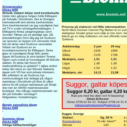
Grisgeneralen
Klicka HÄR
Skövde slakteri börjar med travhästsylta
Under den gångna helgen hölls Elitloppet
på Solvalla i Stockholm. Det är Sveriges
internationellt sett största travhändelse.
Som travintresserad var jag naturligtvis fast
Priserna på slaktsvin vid ISNs internetauktion
vid TV:n under söndageftermiddagen. I
North-West German Internet Pig Market är en aukti
Elitloppets första uttagningslopp vann
slaktgrisar. Antalet grisar som säljs är inte stort,
Jennifer Tillman på ett skickligt sätt. Då
ibland ge en tidig indikation om vart officiella not
prisutdelningen kom såg jag att Gudruns
Tyskland.
var sponsor av loppet och vinnande häst
fick ett täcke med Gudruns varumärke.
Auktionsdag
2 juni
29 maj
Vidare var Gudruns en av
huvudsponsorerna för Elitloppet. Detta
Utbud
2435
1966
jippo är naturligtvis långt ifrån gratis.
Sålda
2135
1786
Ägare till Gudruns är som bekant Tommy
Medelpris, euro
1,51
1,51
Ögren som också är huvudägare till Skövde
slakteri. Är detta rätt forum för
Lägst
1,48
1,49
marknadsföring av griskött? I själva verket
Högst
1,54
1,52
luktar det mera av vad Skövde Slakteris
ägare och VD har som privata intressen.
Medelpris, skr
14,11
13,98
Min reflektion är att Gudruns har
överhuvudtaget inte deltagit på någon
matmässa i Stockholm på flera år vilket
Suggor, galtar köpes
känns fel då enbart matmässan på Älvsjö
drar mer än 40000 matintresserade
Suggor 6,20 kr, galtar 4,20 kr
besökare. Hur många matintresserade var
det på Solvalla i söndags?
Rakt pris med fria vikter och fri klassning!
Helgardera i fortsättningen
Göran Eriksson
Göran 0708-42 64 10, Torbjörn 0708-14 31 9
Bengts sporadiska blogg
erikssonsdjurtransport@swipnet.se
Klicka HÄR
-
Suggor, Sverige
Slakteri
Kg, 58 %
v 
Gunnelas blogg
Knorrevången
Fri vikt, klass**
9,
Klicka HÄR
Skövde
140-
8,
Viktiga hållbarhetsfrågor