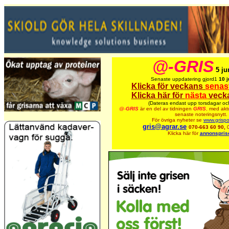
@-GRIS
5 ju
Senaste uppdatering gjord1
10 j
Klicka för veckans
senas
Klicka här för
nästa
veck
(Dateras endast upp torsdagar oc
@-
GRIS
är en del av tidningen
GRIS
,
med aktu
senaste noteringsnytt.
För övriga nyheter se
www.grispo
gris@agrar.se
070-663 60 90,
Klicka här för
annonspris