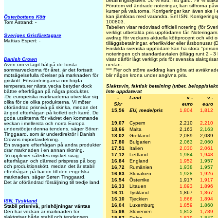
betalningssystem. 56 % kött, fritt gård. 79 % slakt
Förutom vid ändrade noteringar, kan siffrorna påv
kurser på valutorna. Korrigeringar kan även ske i
kan jämföras med varandra. Enl ISN. Korrigering
Österbottens Kött
100803.
Tom Åstrand: -
Tabellen visar redovisad officiell notering (för Sve
verkligt utbetalda pris uppfödaren får. Noteringarna 
Sveriges Grisföretagare
avdrag för veckans aktuella köttprocent och vikt oc
Mattias Espert: -
tilläggsbetalningar, efterlikvider eller årsbonusar 
Enskilda svenska uppfödare kan ha stora "personli
noteringen och standardavtalen (tillägg runt 2 - 3
visar därför lågt verkligt pris för svenska slaktgris
Danish Crown
nedan.
Även om vi tagit hål på de första
***
Fler och större avddrag kan göra att avräknade
sommarveckorna för året, är det fortsatt
blir någon krona under angivna pris.
motsägelsefulla rörelser på marknaden för
griskött. Förväntningarna om höjda
Slaktsvin, faktisk betalning (utbet. belopp/slak
temperaturer nästa vecka betyder dock
Inte uppdaterat
bättre efterfrågan på några produkter.
-De europeiska marknaderna utvecklar sig
-
Land
v -
v -
olika för de olika produkterna. Vi möter
Skr
euro
euro
oförändrad prisnivå på skinka, medan det
15,56
EU, medelpris
1,804
1,812
är god efterfrågan på kotlett och karré. De
-
goda utsikterna för vädret den kommande
19,07
Cypern
2,210
2,210
veckan i mellersta och norra Europa
understödjer denna tendens, säger Sören
18,66
Malta
2,163
2,163
Tinggaard, som är underdirektör i Danish
18,02
Grekland
2,089
2,089
Crowns exportavdelning.
17,80
Bulgarien
2,063
2,060
En svagare efterfrågan på andra produkter
17,51
Italien
2,030
2,061
drar marknaden i en annan riktning.
17,12
Lettland
1,984
1,948
-Vi upplever således mycket svag
16,84
England
1,952
1,957
efterfrågan och därmed prispress på bog
och produktionskött, medan det är stabil
16,72
Rumänien
1,938
1,957
efterfrågan på bacon till den engelska
16,63
Slovakien
1,928
1,926
marknaden, säger Søren Tinggaard.
16,54
Österrike
1,917
1,917
Det är oförändrad försäljning till tredje land.
16,33
Litauen
1,893
1,896
16,11
Tyskland
1,867
1,867
16,10
Tjeckien
1,866
1,894
ISN, Tyskland
16,04
Luxemburg
1,859
1,860
Stabil prisnivå, prishöjningar väntas
15,98
Slovenien
1,852
1,789
Den här veckan är marknaden för
slaktgrisar både stabil och tendensen
15,87
Polen
1,839
1,847