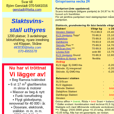
Grispriserna vecka 24
Svar till
Björn Gerstädt 070-5441016
Partipriset (inte uppdaterat)
gerstadt@telia.com
Scans industripris (tidigare partipris) är
24,97
kr. K
huvud och framfötter.
För att jämföra partipriset med slaktgrispriset må
Slaktsvins-
partipriset.
Slaktsvin, grundnotering för bäst betalda viktg
stall uthyres
Slakteri
Viktgr kg
v 24
Ginsten Slakteri
75,0-99,9
15,40
KLS Ugglarps
Topp
*
70-96,9
15,10
1200 platser, 3 avdelningar,
Dalsjöfors
75-99,9
15,10
blötutfodring, nyare inredning
Dahlbergs
76-93,9
15,00
vid Klippan, Skåne
Skövde
Plus
**
75-99,9
14,70
443030@telia.com
HKScan Agri
***
70-99,9
14,60
070-4955578
Lövsta Kött
snitt 88
13,75
KLS Ugglarps
Grund
70-96,9
12,60
Nyhléns & Hugos
. avt
flexibla
-
Avdrag
KLS Uggl. Ej GMO-fria
-
-0,20
Nu har vi tröttnat
Skövde. Ej integrerad
-
-0,20
Skövde. Ej GMO-fria
-
-0,20
Vi lägger av!
-
Balansen i slakten
• Beg Ramsta tvättrobot
SLS/Scan
-
-
3
• 6 st 17 m
glasfibersilos
KLS Ugglarps
-
-
m skruv & motorer
Skövde Slakteri
-
brist
Dalsjöfors Slakteri
-
-
• Massor av beg & nytt
Dahlbergs Slakteri
-
brist
• Funki torrutfodring
Ginsten
-
• Flygt gödselpump,
Gröna siffror =
överst
,
Röda =
brist
Svart =
balans
renoverad för 40 000 i år.
* Gäller endast i kombination med tecknat KLS U
• Doserare, elektronik,
Slaktgris och med tillhörande ordinarie veckolevera
**= Tillägg: 2500-3999 grisar +0,15 kr/kg, 4000-
ställdon m m, m m.
+0,45 kr/kg. Alla har ett garantipris, se nedan.