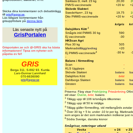
Särklass D, mell. 23 kg
20,00
2
PMVS-vaccinerade
+20 kr
+2
Skövde Slakteri
Skicka dina kommentarer och debattinlägg
SwedeHam+, 23 kg
19,75
1
till
gris@agrar.se
.
Dito PMWS-vaccinerade
+20 k
r
+
Läs tidigare kommentarer från
-
grisuppfödare på
denna länk
.
kr/gris
kr
2
Dalsjöfors Kött
Läs senaste nytt på
Smågris inkl PMWS 30 kg
590
GrisPortalen
Ej vaccinerade
-30
HKScan Agri
Plus 30 kg
505
Grisportalen.se och @-GRIS ska ha bästa
Marknad
stillägg/avdrag
+20
informationen! Tipsa om nyheter och
4
-30 kr
-
Ej PMWS-vaccinerade
påpeka ev fel!
-
Balans i förmedling
GRIS
Scan
-
KLS Ugglarps
-
Berga 311, S-692 93. Kumla
Skövde Slakteri
balans
ba
Lars-Gunnar Lannhard
Dalsjöfors Kött
brist
070-6636090
gris@agrar.se
Dahlbergs Slakteri
balans
ba
Ginsten
balans
ba
-
Priserna: Färg visar
Prishöjning
Prissänkning
Oförä
stil visar:
Överst
,
brist,
balans
1
Tillägg upp till 106 kr/smågris tillkommer.
2
Tillägg upp till 50 kr möjliga
4
Tillägg gäller förmedling, vid mellangårds avtalar
5
Över 30 kg + 5 kr, under -10 kr per kg. Marknaden
som anges är det som marknaden indikerar just n
6
Södra Sverige, danska kronor
Smågrisar, noteringar utland
Vecka
v 24
v 23