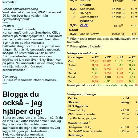
14,91
Nortura
nkr
Fri vikt
livsmedel.
Finland
8,22
Snellmans
Fri vikt, E
euro
Global djurskyddsranking
World Animal Protection, WAP, har rankat
?
HK Agrii
Fri vikt, E
euro
50 länder över hela världen från
?
Österbottens
Fri vikt, E
euro
djurskyddssynpunkt.
Tyskland
------
b
9,35
VEZG
euro
Restfest
56 %
För andra året ordnade
Galtar
Konsumentföreningen Stockholm, KfS, en
5,20
Danish Crown
109,9 kg-
dkr
aktivitet på Medborgarplatsen i Stockholm
a
) Från norska priser ska dras slaktdjursavgift, m
med syfta att minska svinnet i hushållen.
framfötter.
Svinn är en av våra viktigaste
b
hållbarhetsfrågor och KfS har jobbat med
) Priset gäller på gården.
frågan i flera år. Nu serverades tusentals
lasagne på rester från COOP-butiker.
Viktigaste valutorna
Svinnmatsdueller bedömdes av en
Torsdagar
v 23
v 22
v 21
v 20
kvalificerad jury och Sven-Erick Bucht var
Pund
12,73
13,02
13,03
12,96
på plats. Nu lanserades också möjligheten
Dollar
8,31
8,41
8,47
8,21
att sälja frukt och grönt med
Euro
9,35
9,24
9,27
9,37
skönhetsfläckar.
Dansk
1,25
1,24
1,24
1,25
Citymoves
Norsk
1,06
1,09
1,09
1,11
Hur ska våra framtida städer utformas?
Yen
6,69
6,91
6,85
6,88
-----
Priset på valutor i skr.
Grön = valutan är dyrare.
Rö
Blogga du
Smågrisar, Sverige
Vecka
v 24
också – jag
Slakteri
kr/kg
k
KLS Ugglarps
hjälper dig!
Grund 23 kg
21,30
2
PMVS-vaccinerade
+20 kr
+2
Starta en blogg om grisnäringen, så får du
Ej GMO-fria, per gris
-8 kr
en länk i @-GRIS!
Passar ämnet, kan jag
1
Ginsten Slakt
lägga in hela inlägget här ovan.
Smågrisar, 23 kg
20,50
2
Jag hjälper dig igång och publicerar. Jag
Dito PMWS-vaccinerade
+ 20 kr
+ 
lägger bloggen på GrisPortalen.
Skriv vad du tycker om grisar,
Dahlbergs
grisproduktion, slakterier, m m!