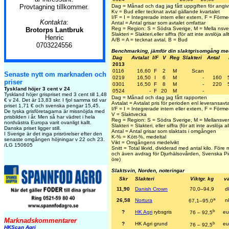
Provtagning tillkommer.
Dag = Månad och dag jag fått uppgiften för angiv
Kv = Bud eller tecknat avtal gällande kvartalet
I/F = I = Integrerade intern eller extern, F = Förm
Kontakta
:
Antal = Antal grisar som avtalet omfattar
Reg = Region: S = Södra Sverige, M = Mella nsver
Brotorps Lantbruk
Slakteri = Slakteri,eller siffra (för att inte avslöja allt
Henric
A/B = A = tecknat avtal, B = Bud
0703224556
Benchmarking, jämför din slaktgrisomgång me
Dag
Avtalat
I/F
V
Reg
Slakteri
Antal
2013
0116
16,60
F
2
M
Scan
Senaste nytt om marknaden och
0219
16,50
I
6
M
-
160
priser
0301
16,50
F
8
M
-
220
Tyskland höjer 3 cent v 24
0524
-
F
20
M
-
Tyskland höjer grispriset med 3 cent till 1,48
Dag = Månad och dag jag fått rapporten
€ v 24. Det är 13,83 skr. I fjol samma tid var
Avtalat = Avtalat pris för perioden enl leveransavta
priset 1,71 € och svenska pengar 15,45.
I/F = I = Integrerade intern eller extern, F = Förm
De tyska grisföretagarna är missnöjda med
V = Slaktvecka
prisbilden i år. Men så har vädret i hela
Reg = Region: S = Södra Sverige, M = Mellansver
nordvästra Europa varit ovanligt kallt.
Slakteri = Slakteri, eller siffra (för att inte avslöja all
Danska priset ligger still.
Antal = Antal grisar som slaktats i omgången
I Sverige är det inga prisrörelser efter den
K-% = Kött-%, medeltal
senaste omgången höjningar v 22 och 23.
Vikt = Omgångens medelvikt
/LG 150605
Snitt = Total likvid, dividerad med antal kilo. Före
och även avdrag för Djurhälsovården, Svenska Pig
öre)
Slaktsvin, Norden, noteringar
Skr
Slakteri
Viktgr. kg
va
11,90
Danish Crown
70,0–94,9
d
a
26,58
Nortura
n
67,1–95,0
b
?
HK Agri
rybsgris
eu
76 – 92,5
Marknadskommentarer
b
?
HK Agri grund
eu
76 – 92,5
HKScan Agri