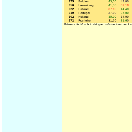
375
Belgien
43,50
43,00
356
Luxemburg
41,30
37,10
322
Estland
37,60
44,48
319
Portugal
37,00
37,00
302
Holland
35,00
34,00
272
Frankrike
31,60
31,6
0
Priserna är i € och ändringar omfattar även vecka