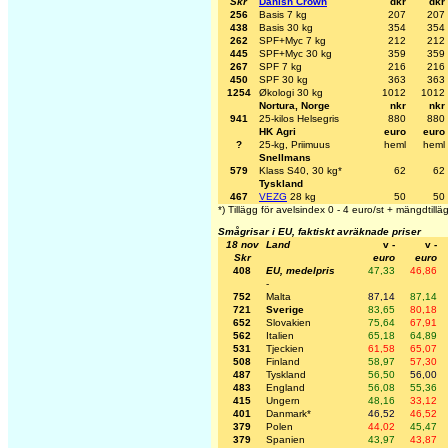
Skr
Danish Crown
dkr
dkr
256
Basis 7 kg
207
207
438
Basis 30 kg
354
354
262
SPF+Myc 7 kg
212
212
445
SPF+Myc 30 kg
359
359
267
SPF 7 kg
216
216
450
SPF 30 kg
363
363
1254
Økologi 30 kg
1012
1012
Nortura, Norge
nkr
nkr
941
25-kilos Helsegris
880
880
HK Agri
euro
euro
?
25-kg, Priimuus
heml
heml
Snellmans
579
Klass S40, 30 kg*
62
62
Tyskland
467
VEZG
28 kg
50
50
*) Tillägg för avelsindex 0 - 4 euro/st + mängdtillä
Smågrisar i EU, faktiskt avräknade priser
18 nov
Land
v -
v -
Skr
euro
euro
408
EU, medelpris
47,33
46,86
-
752
Malta
87,14
87,14
721
Sverige
83,65
80,18
652
Slovakien
75,64
67,91
562
Italien
65,18
64,89
531
Tjeckien
61,58
65,07
508
Finland
58,97
57,30
487
Tyskland
56,50
56,00
483
England
56,08
55,36
415
Ungern
48,16
33,12
401
Danmark*
46,52
46,52
379
Polen
44,02
45,47
379
Spanien
43,97
43,87