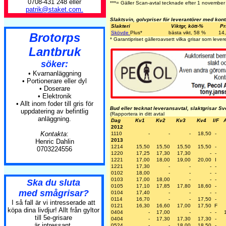
0708-431 248 eller
***= Gäller Scan-avtal tecknade efter 1 novembe
patrik@staket.com.
Slaktsvin, golvpriser för leverantörer med kont
Slakteri
Viktgr, kött-%
Pr
Skövde
Plus
*
bästa vikt, 58 %
14
Brotorps
* Garantipriset gälleroavsett vilka grisar som levere
Lantbruk
söker:
• Kvarnanläggning
• Portionerare eller dyl
• Doserare
• Elektronik
• Allt inom foder till gris för
Bud eller tecknat leveransavtal, slaktgrisar Sv
uppdatering av befintlig
(Rapportera in ditt avtal
anläggning.
Dag
Kv1
Kv2
Kv3
Kv4
I/F
A
2012
Kontakta
:
1110
-
-
-
18,50
-
2013
Henric Dahlin
1214
15,50
15,50
15,50
15,50
-
0703224556
1220
17,25
17,30
17,30
-
-
1221
17,00
18,00
19,00
20,00
I
1221
17,30
-
-
-
-
0102
18,00
-
-
-
-
0103
17,00
18,00
-
-
-
Ska du sluta
0105
17,10
17,85
17,80
18,60
-
med smågrisar?
0104
17,40
-
-
-
-
0114
16,70
-
-
17,50
-
I så fall är vi intresserade att
0121
16,30
16,60
17,00
17,50
F
köpa dina livdjur! Allt från gyltor
0404
-
17,00
-
-
-
till 5e-grisare
0404
-
17,30
17,30
17,30
-
är intressant.
0524
-
-
18,00
18,50
-