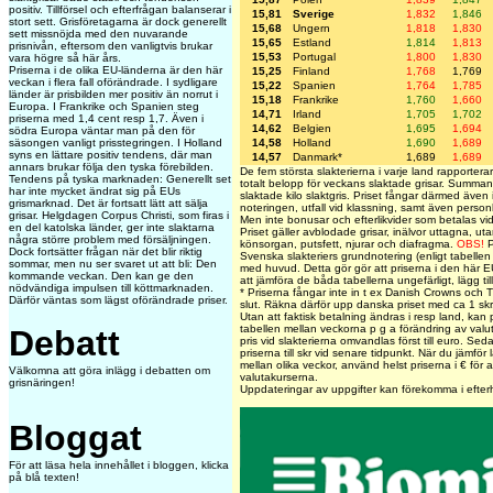
positiv. Tillförsel och efterfrågan balanserar i
15,81
Sverige
1,832
1,846
stort sett. Grisföretagarna är dock generellt
15,68
Ungern
1,818
1,830
sett missnöjda med den nuvarande
15,65
Estland
1,814
1,813
prisnivån, eftersom den vanligtvis brukar
15,53
Portugal
1,800
1,830
vara högre så här års.
Priserna i de olika EU-länderna är den här
15,25
Finland
1,768
1,769
veckan i flera fall oförändrade. I sydligare
15,22
Spanien
1,764
1,785
länder är prisbilden mer positiv än norrut i
15,18
Frankrike
1,760
1,660
Europa. I Frankrike och Spanien steg
14,71
Irland
1,705
1,702
priserna med 1,4 cent resp 1,7. Även i
14,62
Belgien
1,695
1,694
södra Europa väntar man på den för
14,58
Holland
1,690
1,689
säsongen vanligt prisstegringen. I Holland
syns en lättare positiv tendens, där man
14,57
Danmark*
1,689
1,689
annars brukar följa den tyska förebilden.
De fem största slakterierna i varje land rapporterar 
Tendens på tyska marknaden: Generellt set
totalt belopp för veckans slaktade grisar. Summan
har inte mycket ändrat sig på EUs
slaktade kilo slaktgris. Priset fångar därmed även 
grismarknad. Det är fortsatt lätt att sälja
noteringen, utfall vid klassning, samt även personl
grisar. Helgdagen Corpus Christi, som firas i
Men inte bonusar och efterlikvider som betalas vid 
en del katolska länder, ger inte slaktarna
Priset gäller avblodade grisar, inälvor uttagna, uta
några större problem med försäljningen.
könsorgan, putsfett, njurar och diafragma.
OBS!
P
Dock fortsätter frågan när det blir riktig
Svenska slakteriers grundnotering (enligt tabellen
sommar, men nu ser svaret ut att bli: Den
med huvud. Detta gör gör att priserna i den här EU
kommande veckan. Den kan ge den
att jämföra de båda tabellerna ungefärligt, lägg ti
nödvändiga impulsen till köttmarknaden.
* Priserna fångar inte in t ex Danish Crowns och Ti
Därför väntas som lägst oförändrade priser.
slut. Räkna därför upp danska priset med ca 1 skr
Utan att faktisk betalning ändras i resp land, kan 
tabellen mellan veckorna p g a förändring av valu
Debatt
pris vid slakterierna omvandlas först till euro. Seda
priserna till skr vid senare tidpunkt. När du jämför l
mellan olika veckor, använd helst priserna i € för
Välkomna att göra inlägg i debatten om
valutakurserna.
grisnäringen!
Uppdateringar av uppgifter kan förekomma i efte
Bloggat
För att läsa hela innehållet i bloggen, klicka
på blå texten!