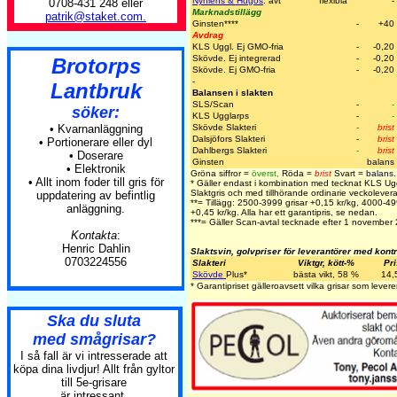
Nyhléns & Hugos
. avt
flexibla
-
0708-431 248 eller
Marknadstillägg
patrik@staket.com.
Ginsten
****
-
+40
Avdrag
KLS Uggl. Ej GMO-fria
-
-0,20
Skövde. Ej integrerad
-
-0,20
Brotorps
Skövde. Ej GMO-fria
-
-0,20
-
Lantbruk
Balansen i slakten
SLS/Scan
-
-
söker:
KLS Ugglarps
-
-
• Kvarnanläggning
Skövde Slakteri
-
brist
Dalsjöfors Slakteri
-
brist
• Portionerare eller dyl
Dahlbergs Slakteri
-
brist
• Doserare
Ginsten
balans
• Elektronik
Gröna siffror =
överst
,
Röda =
brist
Svart =
balans
.
• Allt inom foder till gris för
* Gäller endast i kombination med tecknat KLS Ug
Slaktgris och med tillhörande ordinarie veckolevera
uppdatering av befintlig
**= Tillägg: 2500-3999 grisar +0,15 kr/kg, 4000-4
anläggning.
+0,45 kr/kg. Alla har ett garantipris, se nedan.
***= Gäller Scan-avtal tecknade efter 1 november
Kontakta
:
Henric Dahlin
Slaktsvin, golvpriser för leverantörer med kont
0703224556
Slakteri
Viktgr, kött-%
Pri
Skövde
Plus
*
bästa vikt, 58 %
14,
* Garantipriset gälleroavsett vilka grisar som levere
Ska du sluta
med smågrisar?
I så fall är vi intresserade att
köpa dina livdjur! Allt från gyltor
till 5e-grisare
är intressant.