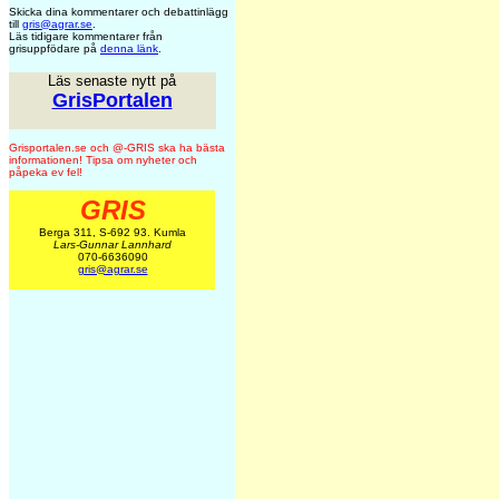
Skicka dina kommentarer och debattinlägg
till
gris@agrar.se
.
Läs tidigare kommentarer från
grisuppfödare på
denna länk
.
Läs senaste nytt på
GrisPortalen
Grisportalen.se och @-GRIS ska ha bästa
informationen! Tipsa om nyheter och
påpeka ev fel!
GRIS
Berga 311, S-692 93. Kumla
Lars-Gunnar Lannhard
070-6636090
gris@agrar.se