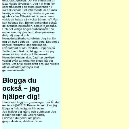
ekologiskt griskött. Det var intressant att
läsa Harald Svensson. Jag har mött fler
som ifrågasatt den stora potentialen i
svensk export. Det intressanta är att man
förlöjligar i dag de exportsatsningar som
gjordes efter EU-inträdet. Kommer man
verkligen lyckas så mycket bättre nu? Man
kan hoppas det. Boken behandlar också
de svenska miljömålen, som inte uppnås.
Och det viktiga är generationsmålet. Vi
exporterar miljöproblem, klimatpåverkan,
dåligt djurskydd och
livsmedelssäkerhetsproblem. Jag har lärt
mig ett nytt begrepp – preppers. Det borde
kanske förklarats. Jag fick googla.
Svårfattbart är att Swedish Preppers på
Twitter har tolkat min blogg, som att jag
anser att import ska stå för svensk
livsmedelskonsumtion. Jag har verkligen
väldigt svårt att tolka min blogg på det
sättet. Det är ju precis tvärt om. Jag vill inte
att vi fortsätter att bryta mot
generationsmålet.
Blogga du
också – jag
hjälper dig!
Starta en blogg om grisnäringen, så får du
en länk i @-GRIS!
Passar ämnet, kan jag
lägga in hela inlägget här ovan.
Jag hjälper dig igång och publicerar. Jag
lägger bloggen på GrisPortalen.
Skriv vad du tycker om grisar,
grisproduktion, slakterier, m m!