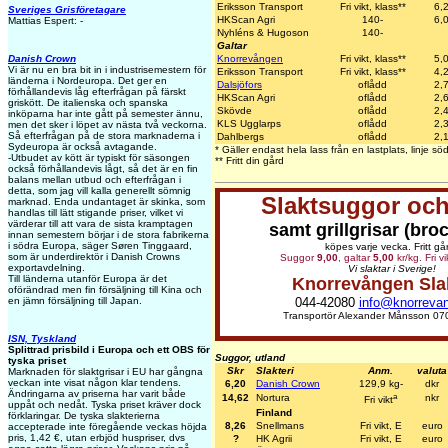
Eriksson Transport
Fri vikt, klass**
6,
Sveriges Grisföretagare
HKScan Agri
140-
6,
Mattias Espert: -
Nyhléns & Hugoson
140-
Galtar
Knorrevången
Fri vikt, klass**
5,
Danish Crown
Vi är nu en bra bit in i industrisemestern för
Eriksson Transport
Fri vikt, klass**
4,
länderna i Nordeuropa. Det ger en
Dalsjöfors
oflådd
2,
förhållandevis låg efterfrågan på färskt
HKScan Agri
oflådd
2,
griskött. De italienska och spanska
Skövde
oflådd
2,
inköparna har inte gått på semester ännu,
KLS Ugglarps
oflådd
2,
men det sker i löpet av nästa två veckorna.
Så efterfrågan på de stora marknaderna i
Dahlbergs
oflådd
2,
Sydeuropa är också avtagande.
* Gäller endast hela lass från en lastplats, linje 
-Utbudet av kött är typiskt för säsongen
** Fritt din gård
också förhållandevis lågt, så det är en fin
balans mellan utbud och efterfrågan i
detta, som jag vill kalla generellt sömnig
Slaktsuggor och
marknad. Enda undantaget är skinka, som
handlas till lätt stigande priser, vilket vi
värderar till att vara de sista kramptagen
samt grillgrisar (bro
innan semestern börjar i de stora fabrikerna
i södra Europa, säger Søren Tinggaard,
köpes varje vecka. Fritt gå
som är underdirektör i Danish Crowns
Suggor
9,00
, galtar
5,00
kr/kg. Fri v
exportavdelning.
Vi slaktar i Sverige!
Till länderna utanför Europa är det
Knorrevången Sla
oförändrad men fin försäljning till Kina och
044-42080
info@knorreva
en jämn försäljning till Japan.
Transportör Alexander Månsson 07
ISN, Tyskland
Splittrad prisbild i Europa och ett OBS för
Suggor, utland
tyska priset
Skr
Slakteri
Anm.
valuta
Marknaden för slaktgrisar i EU har gångna
veckan inte visat någon klar tendens.
6,20
Danish Crown
129,9 kg-
dkr
Ändringarna av priserna har varit både
a
14,62
Nortura
nkr
Fri vikt
uppåt och nedåt. Tyska priset kräver dock
Finland
förklaringar. De tyska slakterierna
8,26
Snellmans
Fri vikt, E
euro
accepterade inte föregående veckas höjda
pris, 1,42 €, utan erbjöd huspriser, dvs
?
HK Agrii
Fri vikt, E
euro