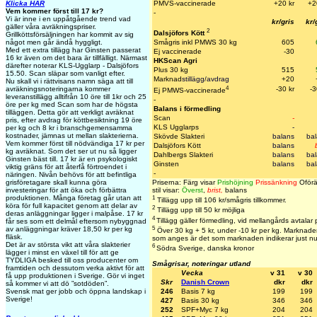
PMVS-vaccinerade
+20 kr
+2
Klicka HÄR
Vem kommer först till 17 kr?
-
Vi är inne i en uppåtgående trend vad
kr/gris
kr/
gäller våra avräkningspriser.
2
Dalsjöfors Kött
Grillköttsförsäljningen har kommit av sig
Smågris inkl PMWS 30 kg
605
något men går ändå hyggligt.
Med ett extra tillägg har Ginsten passerat
Ej vaccinerade
-30
16 kr även om det bara är tillfälligt. Närmast
HKScan Agri
därefter noterar KLS-Ugglarp - Dalsjöfors
Plus 30 kg
515
15.50. Scan släpar som vanligt efter.
Marknad
stillägg/avdrag
+20
Nu skall vi i rättvisans namn säga att till
4
-30 kr
-3
avräkningsnoteringarna kommer
Ej PMWS-vaccinerade
leveranstillägg alltifrån 10 öre till 1kr och 25
-
öre per kg med Scan som har de högsta
Balans i förmedling
tilläggen. Detta gör att verkligt avräknat
Scan
-
pris, efter avdrag för köttbesiktning 19 öre
KLS Ugglarps
-
per kg och 8 kr i branschgemensamma
kostnader, jämnas ut mellan slakterierna.
Skövde Slakteri
balans
ba
Vem kommer först till nödvändiga 17 kr per
Dalsjöfors Kött
balans
kg avräknat. Som det ser ut nu så ligger
Dahlbergs Slakteri
balans
ba
Ginsten bäst till. 17 kr är en psykologiskt
Ginsten
balans
ba
viktig gräns för att återfå förtroendet i
-
näringen. Nivån behövs för att befintliga
Priserna: Färg visar
Prishöjning
Prissänkning
Oförä
grisföretagare skall kunna göra
stil visar:
Överst
,
brist,
balans
investeringar för att öka och förbättra
1
produktionen. Många företag går utan att
Tillägg upp till 106 kr/smågris tillkommer.
köra för full kapacitet genom att delar av
2
Tillägg upp till 50 kr möjliga
deras anläggningar ligger i malpåse. 17 kr
4
Tillägg gäller förmedling, vid mellangårds avtalar 
får ses som ett delmål eftersom nybyggnad
5
av anläggningar kräver 18,50 kr per kg
Över 30 kg + 5 kr, under -10 kr per kg. Marknaden 
fläsk.
som anges är det som marknaden indikerar just nu
Det är av största vikt att våra slakterier
6
Södra Sverige, danska kronor
lägger i minst en växel till för att ge
TYDLIGA besked till oss producenter om
Smågrisar, noteringar utland
framtiden och dessutom verka aktivt för att
Vecka
v 31
v 30
få upp produktionen i Sverige. Gör vi inget
Skr
Danish Crown
dkr
dkr
så kommer vi att dö ”sotdöden”.
Svensk mat ger jobb och öppna landskap i
246
Basis 7 kg
199
199
Sverige!
427
Basis 30 kg
346
346
252
SPF+Myc 7 kg
204
204