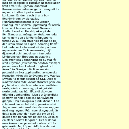
med sin koppling till Hushållningssällskapen
tvärt emot Blå Stjärnan, anammat
Konkurrenskraftutredningens förslag att ha
regler och villkor i paritet med
konkurrentländerna och bl a ta bort
förprövningen av djurstallar.
Hushållningssällskapets VD Jesper
Broberg, med samma uppfattning får också
komma till tals liksom Harald Svensson,
Jordbruksverket. Harald pekar på det
förhållandet att många av förslagen redan
fanns inom den s k högnivågruppens
förslag 2011. Han ställer sig frågande till
den stora tilltron till export, som väg framåt.
Det hade varit intressant att släppa fram
representanter för konsumenter, miljö,
djurskydd och handel, som inte delar
Lindgrens och Brobergs uppfattning.
Den offentliga upphandlingen av mat får
stort utrymme. Intressanta positiva exempel
presenteras från Finland, England och
även från Sverige. Här finns en stor
potential att öka upphandling av svenska
livsmedel, vilket alla är överens om. Mathias
Sylwan f d förbundsjurist på SKL utreder
skattefinansierade välfärdstjänster, som, om
jag fattat rätt, skulle innebära att måltider i
skola, vård och omsorg, på något sätt
skulle undantas från EU:s direktiv om
offentlig upphandling. Men det är juridiska
spetsfyndigheter, som jag har svårt att
greppa. Den ekologiska produktionen, f f a
i Danmark får en hel del uppmärksamhet.
Jag noterar fotot med den danska suggan
med ring i trynet. Från svensk synpunkt är
detta tvärt emot den svenska synen på
djurens rätt till naturligt beteende. Böka är
en stark drivkraft för grisen. Det är därför
man kräver manipulerbart material i EU:s
grisdirektiv. Jag köper därför inte danskt