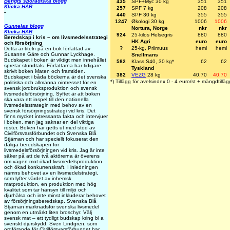
Bengts sporadiska blogg
435
SPF+Myc 30 kg
351
351
Klicka HÄR
257
SPF 7 kg
208
208
-
440
SPF 30 kg
355
355
1247
Økologi 30 kg
1006
1006
Gunnelas blogg
Nortura, Norge
nkr
nkr
Klicka HÄR
924
25-kilos Helsegris
880
880
Beredskap i kris – om livsmedelsstrategi
HK Agri
euro
euro
och försörjning
?
25-kg, Priimuus
heml
heml
Detta är titeln på en bok författad av
Susanne Gäre och Gunnar Lyckhage.
Snellmans
Budskapet i boken är viktigt men innehållet
582
Klass S40, 30 kg*
62
62
spretar stundtals. Författarna har tidigare
Tyskland
skrivit boken Maten och framtiden.
382
VEZG
28 kg
40,70
40,70
Budskapet i båda böckerna är det svenska
*) Tillägg för avelsindex 0 - 4 euro/st + mängdtilläg
politiska och allmänna ointresset för en
svensk jordbruksproduktion och svensk
livsmedelsförsörjning. Syftet är att boken
ska vara ett inspel till den nationella
livsmedelsstrategin med behov av en
svensk försörjningsstrategi vid kris. Det
finns mycket intressanta fakta och intervjuer
i boken, men jag saknar en del viktiga
röster. Boken har getts ut med stöd av
Civilförsvarsförbundet och Svenska Blå
Stjärnan och har speciellt fokuserat den
dåliga beredskapen för
livsmedelsförsörjningen vid kris. Jag är inte
säker på att de två aktörerna är överens
om vägen mot ökad livsmedelsproduktion
och ökad konkurrenskraft. I inledningen
nämns behovet av en livsmedelstrategi,
som lyfter värdet av inhemsk
matproduktion, en produktion med hög
kvalitet som tar hänsyn till miljö och
djurhälsa och inte minst inkluderar behovet
av försörjningsberedskap. Svenska Blå
Stjärnan marknadsför svenska livsmedel
genom en utmärkt liten broschyr: Välj
svensk mat – ett tydligt budskap kring bl a
svenskt djurskydd. Sven Lindgren, som
ordförande för Civilförsvarsförbundet har