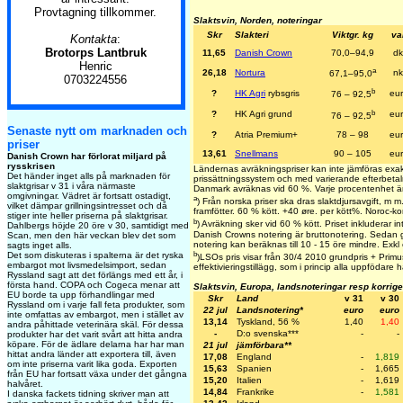
Provtagning tillkommer.
Slaktsvin, Norden, noteringar
Skr
Slakteri
Viktgr. kg
val
Kontakta
:
Brotorps Lantbruk
11,65
Danish Crown
70,0–94,9
dk
Henric
a
26,18
Nortura
nk
67,1–95,0
0703224556
b
?
HK Agri
rybsgris
eu
76 – 92,5
b
?
HK Agri grund
eu
76 – 92,5
Senaste nytt om marknaden och
?
Atria Premium+
78 – 98
eu
priser
13,61
Snellmans
90 – 105
eu
Danish Crown har förlorat miljard på
rysskrisen
Ländernas avräkningspriser kan inte jämföras exak
Det händer inget alls på marknaden för
prissättningssystem och med varierande efterbetaln
slaktgrisar v 31 i våra närmaste
Danmark avräknas vid 60 %. Varje procentenhet ä
omgivningar. Vädret är fortsatt ostadigt,
a
) Från norska priser ska dras slaktdjursavgift, m
vilket dämpar grillningsintresset och då
framfötter. 60 % kött. +40 øre. per kött%. Noroc-k
stiger inte heller priserna på slaktgrisar.
b
) Avräkning sker vid 60 % kött. Priset inkluderar int
Dahlbergs höjde 20 öre v 30, samtidigt med
Danish Crowns notering är bruttonotering. Sedan g
Scan, men den här veckan blev det som
notering kan beräknas till 10 - 15 öre mindre. Exkl e
sagts inget alls.
b
Det som diskuteras i spalterna är det ryska
)LSOs pris visar från 30/4 2010 grundpris + Primust
embargot mot livsmedelsimport, sedan
effektivieringstillägg, som i princip alla uppfödare h
Ryssland sagt att det förlängs med ett år, i
första hand. COPA och Cogeca menar att
Slaktsvin, Europa, landsnoteringar resp korrig
EU borde ta upp förhandlingar med
Skr
Land
v 31
v 30
Ryssland om i varje fall feta produkter, som
22 jul
Landsnotering*
euro
euro
inte omfattas av embargot, men i stället av
13,14
Tyskland, 56 %
1,40
1,40
andra påhittade veterinära skäl. För dessa
-
D:o svenska***
-
-
produkter har det varit svårt att hitta andra
köpare. För de ädlare delarna har har man
21 jul
jämförbara**
hittat andra länder att exportera till, även
17,08
England
-
1,819
om inte priserna varit lika goda. Exporten
15,63
Spanien
-
1,665
från EU har fortsatt växa under det gångna
15,20
Italien
-
1,619
halvåret.
14,84
Frankrike
-
1,581
I danska fackets tidning skriver man att