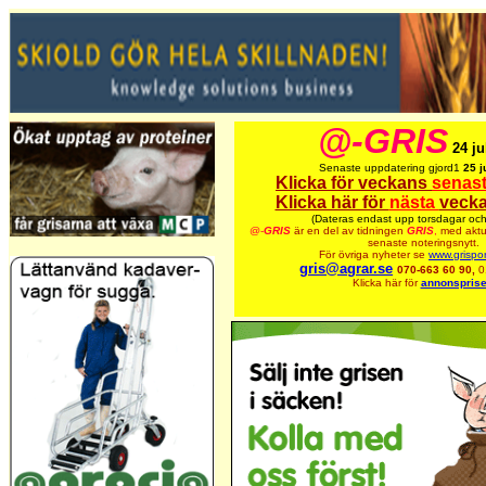
@-GRIS
24 ju
Senaste uppdatering gjord1
25 j
Klicka för veckans
senas
Klicka här för
nästa
vecka
(Dateras endast upp torsdagar och
@-
GRIS
är en del av tidningen
GRIS
,
med aktu
senaste noteringsnytt.
För övriga nyheter se
www.grispor
gris@agrar.se
070-663 60 90,
0
Klicka här för
annonsprise