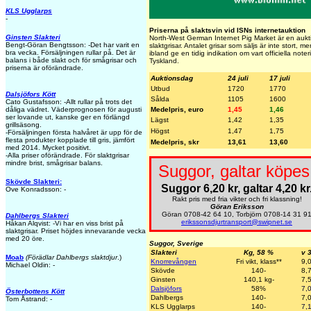
KLS Ugglarps
-
Priserna på slaktsvin vid ISNs internetauktion
Ginsten Slakteri
North-West German Internet Pig Market är en aukti
Bengt-Göran Bengtsson: -Det har varit en
slaktgrisar. Antalet grisar som säljs är inte stort, 
bra vecka. Försäljningen rullar på. Det är
ibland ge en tidig indikation om vart officiella note
balans i både slakt och för smågrisar och
Tyskland.
priserna är oförändrade.
Auktionsdag
24 juli
17 juli
Utbud
1720
1770
Dalsjöfors Kött
Sålda
1105
1600
Cato Gustafsson: -Allt rullar på trots det
Medelpris, euro
1,45
1,46
dåliga vädret. Väderprognosen för augusti
ser lovande ut, kanske ger en förlängd
Lägst
1,42
1,35
grillsäsong.
Högst
1,47
1,75
-Försäljningen första halvåret är upp för de
flesta produkter kopplade till gris, jämfört
Medelpris, skr
13,61
13,60
med 2014. Mycket positivt.
-Alla priser oförändrade. För slaktgrisar
mindre brist, smågrisar balans.
Suggor, galtar köpes
Skövde Slakteri:
Suggor 6,20 kr, galtar 4,20 kr
Ove Konradsson: -
Rakt pris med fria vikter och fri klassning!
Göran Eriksson
Göran 0708-42 64 10, Torbjörn 0708-14 31 9
Dahlbergs Slakteri
erikssonsdjurtransport@swipnet.se
Håkan Alqvist: -Vi har en viss brist på
slaktgrisar. Priset höjdes innevarande vecka
med 20 öre.
Suggor, Sverige
Slakteri
Kg, 58 %
v 
Moab
(Förädlar Dahlbergs slaktdjur
.)
Knorrevången
Fri vikt, klass**
9,
Michael Oldin: -
Skövde
140-
8,
Ginsten
140,1 kg-
7,
Dalsjöfors
58%
7,
Österbottens Kött
Dahlbergs
140-
7,
Tom Åstrand: -
KLS Ugglarps
140-
7,