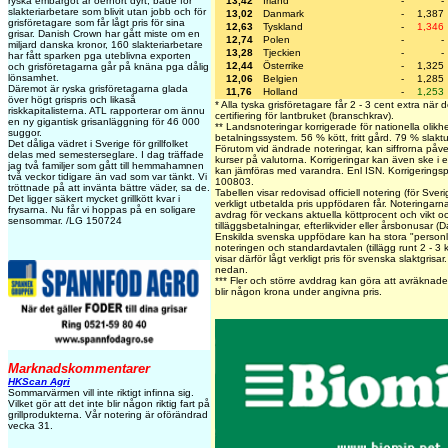
13,42
Irland
-
-
ryska embargot är oerhört dyrt, både för
slakteriarbetare som blivit utan jobb och för
13,02
Danmark
-
1,387
grisföretagare som får lågt pris för sina
12,63
Tyskland
-
1,346
grisar. Danish Crown har gått miste om en
12,74
Polen
-
-
miljard danska kronor, 160 slakteriarbetare
13,28
Tjeckien
-
-
har fått sparken pga uteblivna exporten
12,44
Österrike
-
1,325
och grisföretagarna går på knäna pga dålig
lönsamhet.
12,06
Belgien
-
1,285
Däremot är ryska grisföretagarna glada
11,76
Holland
-
1,253
över högt grispris och likaså
* Alla tyska grisföretagare får 2 - 3 cent extra när
riskkapitalisterna. ATL rapporterar om ännu
certifiering för lantbruket (branschkrav).
en ny gigantisk grisanläggning för 46 000
** Landsnoteringar korrigerade för nationella olikhe
suggor.
betalningssystem. 56 % kött, fritt gård. 79 % slakt
Det dåliga vädret i Sverige för grillfolket
Förutom vid ändrade noteringar, kan siffrorna påv
delas med semesterseglare. I dag träffade
kurser på valutorna. Korrigeringar kan även ske i 
jag två familjer som gått till hemmahamnen
kan jämföras med varandra. Enl ISN. Korrigering
två veckor tidigare än vad som var tänkt. Vi
100803.
tröttnade på att invänta bättre väder, sa de.
Tabellen visar redovisad officiell notering (för Sve
Det ligger säkert mycket grillkött kvar i
verkligt utbetalda pris uppfödaren får. Noteringarna v
frysarna. Nu får vi hoppas på en soligare
avdrag för veckans aktuella köttprocent och vikt och
sensommar. /LG 150724
tilläggsbetalningar, efterlikvider eller årsbonusar (
Enskilda svenska uppfödare kan ha stora "personlig
noteringen och standardavtalen (tillägg runt 2 - 3 
visar därför lågt verkligt pris för svenska slaktgrisa
nedan.
***
Fler och större avddrag kan göra att avräknade
blir någon krona under angivna pris.
Marknadskommentarer
HKScan Agri
Sommarvärmen vill inte riktigt infinna sig.
Vilket gör att det inte blir någon riktig fart på
grillprodukterna. Vår notering är oförändrad
vecka 31.