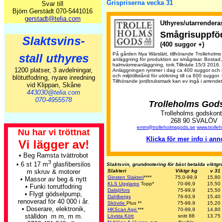
Grispriserna vecka 31
Svar till
Björn Gerstädt 070-5441016
gerstadt@telia.com
Uthyres/utarrendera
Smågrisuppfö
Slaktsvins-
(400 suggor +)
På gården Nya Wärslätt, tillhörande Trolleholm
stall uthyres
anläggning för produktion av smågrisar. Bostad,
halmvärmeanläggning, tork.Tillträde 15/3 2016.
1200 platser, 3 avdelningar,
Anläggningen rymmer i dag ca 400 suggor och r
och miljötillstånd för utökning till ca 600 suggor
blötutfodring, nyare inredning
Tillhörande jordbruksmark kan ev ingå i arrendet
vid Klippan, Skåne
443030@telia.com
070-4955578
Trolleholms God
Trolleholms godskont
268 90 SVALÖV
emm@trolleholmsgods.se
www.trolle
Nu har vi tröttnat
Klicka för mer info i an
Vi lägger av!
• Beg Ramsta tvättrobot
3
• 6 st 17 m
glasfibersilos
Slaktsvin, grundnotering för bäst betalda viktg
Slakteri
Viktgr kg
v 31
m skruv & motorer
Ginsten Slakteri
****
75,0-99,9
15,80
• Massor av beg & nytt
KLS Ugglarps
Topp
*
70-96,9
15,50
• Funki torrutfodring
Dalsjöfors
75-99,9
15,50
• Flygt gödselpump,
Dahlbergs
76-93,9
15,40
renoverad för 40 000 i år.
Skövde
Plus
**
75-99,9
15,20
• Doserare, elektronik,
HKScan Agri
***
70-99,9
14,80
ställdon m m, m m.
Lövsta Kött
snitt 88
13,75