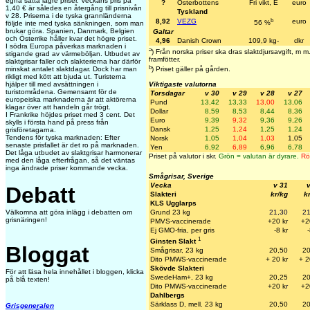
egna satta lägre priser. Veckans pris på
?
Österbottens
Fri vikt, E
euro
1,40 € är således en återgång till prisnivån
Tyskland
v 28. Priserna i de tyska grannländerna
b
8,92
VEZG
euro
56 %
följde inte med tyska sänkningen, som man
brukar göra. Spanien, Danmark, Belgien
Galtar
och Österrike håller kvar det högre priset.
4,96
Danish Crown
109,9 kg-
dkr
I södra Europa påverkas marknaden i
a
) Från norska priser ska dras slaktdjursavgift, m
stigande grad av värmeböljan. Utbudet av
framfötter.
slaktgrisar faller och slakterierna har därför
b
minskat antalet slaktdagar. Dock har man
) Priset gäller på gården.
rikligt med kött att bjuda ut. Turisterna
Viktigaste valutorna
hjälper till med avsättningen i
turistområdena. Gemensamt för de
Torsdagar
v 30
v 29
v 28
v 27
europeiska marknaderna är att aktörerna
Pund
13,42
13,33
13,00
13,06
klagar över att handeln går trögt.
Dollar
8,59
8,53
8,44
8,36
I Frankrike höjdes priset med 3 cent. Det
Euro
9,39
9,32
9,36
9,26
skylls i första hand på press från
Dansk
1,25
1,24
1,25
1,24
grisföretagarna.
Tendens för tyska marknaden: Efter
Norsk
1,05
1,04
1,03
1,05
senaste prisfallet är det ro på marknaden.
Yen
6,92
6,89
6,96
6,78
Det låga utbudet av slaktgrisar harmonerar
Priset på valutor i skr.
Grön = valutan är dyrare.
Rö
med den låga efterfrågan, så det väntas
inga ändrade priser kommande vecka.
Smågrisar, Sverige
Vecka
v 31
Debatt
Slakteri
kr/kg
k
KLS Ugglarps
Grund 23 kg
21,30
21
Välkomna att göra inlägg i debatten om
grisnäringen!
PMVS-vaccinerade
+20 kr
+2
Ej GMO-fria, per gris
-8 kr
-
1
Ginsten Slakt
Bloggat
Smågrisar, 23 kg
20,50
20
Dito PMWS-vaccinerade
+ 20 kr
+ 2
Skövde Slakteri
För att läsa hela innehållet i bloggen, klicka
SwedeHam+, 23 kg
20,25
20
på blå texten!
Dito PMWS-vaccinerade
+20 k
r
+2
Dahlbergs
Särklass D, mell. 23 kg
20,50
20
Grisgeneralen