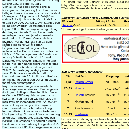
din och dina kollegers 3,3 miljarder kr? Jag
**= Tillägg: 2500-3999 grisar +0,15 kr/kg, 4000-4
kanske bara är oinformerad!?
kr/kg. Alla har ett garantipris, se nedan.
Som av en händelse skriver danska
***= Gäller Scan-avtal tecknade efter 1 november
tidningar med förtjusning (med Land som
källa) att Danish Crown nu är störst på slakt
i Sverige! KLS Ugglarps och Dalsjöfors
Slaktsvin, golvpriser för leverantörer med kontr
slaktar 1,1 milj grisar och nöt och HKScan
Slakteri
Viktgr, kött-%
Pri
enbart 800 000. Danish Crown ratades som
Skövde
Plus
*
bästa vikt, 58 %
14,
bekant av Swedish Meats ägare som
köpare 2006. Det var mycket intriger kring
* Garantipriset gälleroavsett vilka grisar som leverer
den frågan. Danish Crown har nu trots
nederlaget nu en tredjedel av svenska
marknaden. Att Danish Crown skulle ta
revansch var det ganska många som
spådde redan för 10 år sedan.
Frågan är nu fortsättningen: Vilka
ambitioner har Danish Crown och vilka har
HKScan? Den ena parten går framåt, den
andra går hittills bara bakåt. Läs vad
Dalsjöfors v vd skriver i sina kommentarer
längre ner i den här spalten! Vilket företag
kommer att ha bästa avräkningspriset
2016? Det skulle jag väldigt gärna vilja
Slaktsvin, Norden, noteringar
veta. Tyvärr visas inte alla bud till
Skr
Slakteri
Viktgr. kg
val
leverantörerna för 2016 i klartext. Berätta
för mig hur buden ligger! Det är intressant
11,50
Danish Crown
70,0–94,9
dk
för många grisföretagare.
Något som vi är många som misstänkt:
a
25,73
Nortura
nk
67,1–95,0
Även vegetarianer äter kött! Den engelska
tidningen Huffington Post har låtit göra en
b
?
HK Agri
rybsgris
eur
76 – 92,5
enkät, där 1789 engelska vegetarianer
svarat, om och när och vad man ätit, om
b
?
HK Agri grund
eur
man trots sin ideologi ätit kött. Så mycket
76 – 92,5
som en tredjedel säger att de syndar
ibland, särskilt om de fått alkohol i sig. I
?
Atria Premium+
78 – 98
eur
berusat tillstånd kommer motståndet mot
13,49
Snellmans
90 – 105
eur
kött i gungning. Det man främst sveper i sig
är kebab, hamburgare, bacon, korv och
Ländernas avräkningspriser kan inte jämföras exak
kyckling. Frekvensen är i nämnd ordning.
prissättningssystem och med varierande efterbetaln
En liknande undersökning har gjorts i USA.
Danmark avräknas vid 60 %. Varje procentenhet är
Där framkom att 84 % av vegetarianerna då
a