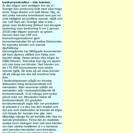
konkurrenskraften – inte tvärtom.
Är det någon som verkligen tror att vi i
Sverige kan producera bulk med våra höga
löner, höga skatter och kallt klimat. Nej, se
det unika svenska beteskravet som just en
unik möjlighet att profilera svensk, mjölk och
ost. Lyft fram att i Sverige skär vi inte i
grisar utan bedövning (förbud mot kirurgisk
kastrering utan bedövning fr om 1 januari
2016) eller klipper svansen av grisen.
Genom åren har LRF och
branschorganisationer gjort
konsumentstudier för att avläsa förtroendet
för svenska bönder och svensk
djurhållning.
Genomgående har tillfrågade konsumenter
lyft fram djurens välfärd och hälsa som
mycket viktigt. Detta rankas ofta högre än
GMO-friheten. Svenskar bryr sig om djuren
och inte bara om bönder. Vad händer om
de 170.000 konsumenter som stöder
svensk mjölk, får reda på att vissa bönder
vill att många kor ska stå inomhus hela
året.
I lantbrukspressen pågår en konstig
diskussion kring konkurrenskraft och
mervärden. Man resonerar utifrån att
mervärden står i motsatsförhållande till
konkurrenskraft. Vi är många som tycker
precis tvärt om. Mervärden bidrar till
konkurrenskraft. En produkts
konskurrenskraft utgår från om produkten
är prisvärd d v s den har den kvalitet och
det pris som marknaden är beredd att köpa
och betala för- kanske inte alla, men
tillräckligt många för att behålla eller öka en
svensk produktion. Finns det en realistisk
analys inom näringen över vad som händer
om man sänker kvaliteten d v s monterar
ned svenska mervärden som beteskrav,
lösgående grisar och mindre plats för