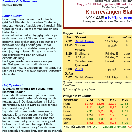
köpes varje vecka. Fritt går
Sveriges Grisföretagare
Suggor
10,00
kr/kg, galtar
5,00
flådd. Fr
Mattias Espert: -
Vi slaktar i Sverige!
Knorrevången Sla
Danish Crown
044-42080
info@knorrevan
Den europeiska marknaden för färskt
Transportör Alexander Månsson 070
griskött håller den lugna stilen för dagen,
trots att hösten oftast bjuder på prisfall. Tills
vidare ser det ut som om marknaden kan
hålla stånd.
Suggor, utland
-Omedelbart är det en hygglig balans på
Skr
Slakteri
Anm.
valuta
marknaden, som håller en botten under
7,12
Danish Crown
129,9 kg-
dkr
priserna. Det är lågt utbud som möter en
a
motsvarande låg efterfrågan. Därför
14,43
Nortura
nkr
Fri vikt
upplever vi just nu stabila priser på alla
Finland
detaljer, säger Søren Tinggaard, som är
8,19
Snellmans
Fri vikt, E
euro
underdirektör vid Danish Crowns
?
HK Agrii
Fri vikt, E
euro
exportavdelning.
?
Österbottens
Fri vikt, E
euro
De lugna tendenserna ses också på
försäljningen av bacon till brittiska
Tyskland
marknaden, samt avsättningen till länderna
b
9,86
VEZG
euro
56 %
utanför Europa, där avsättningen fortsätter
Galtar
oförändrat.
5,87
Danish Crown
109,9 kg-
dkr
a
) Från norska priser ska dras slaktdjursavgift, m 
ISN, Tyskland
framfötter.
Tyskland och norra EU stabilt, men
b
) Priset gäller på gården.
instabilt i söder
Den aktuella situationen på den norra
Viktigaste valutorna
europeiska marknaden för slaktgrisar är
Torsdagar
v 42
v 41
v 40
v 39
fortsatt stabil. De flesta priserna i EU är
Pund
12,55
12,63
12,69
12,83
oförändrade. Södra Europa visar fortsatt
Dollar
8,11
8,42
8,39
8,40
tendens till svaghet.
Euro
9,31
9,28
9,35
9,41
Signalen till oförändrade priser kom i
onsdags förra veckan som vanligt från
Dansk
1,24
1,24
1,25
1,26
Tyskland. På torsdagen satte Danmark
Norsk
1,00
1,00
0,98
1,01
likaså oförändrat pris och samma gjorde
Yen
6,82
6,88
6,96
6,98
Holland och Belgien i fredags. I Holland
Priset på valutor i skr.
Grön = valutan är dyrare.
Röd
hade några intressenter på marknaden
hoppats på prisuppgång, som dock ovanpå