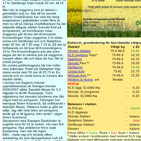
17 kr. Dahlbergs höjer också 20 öre, till 16
kr.
Men det är suggorna som är raketen i
grisvärlden just nu. Alla vill ha svensk
julkorv! Charkråvaran har varit det stora
sorgebarnet i griskalkylen under flera år,
men nu vill så många charktillverkare ha det
säljande blågula märket Svenskt Kött på
korvpaketen, att korvråvaran rusar.
Suggorna går till stor del till korvsmet.
Knorrevången höjer suggorma 1 kr nästa
vecka och Dahlbergs och och Dalsjöfors
Slaktsvin, grundnotering för bäst betalda viktgr
höjer 50 öre, till 7,50 resp 7,15 kr. Så det är
Slakteri
Viktgr kg
v 43
fortfarande en bit kvar till Knorrevångens
Ginsten Slakteri
75,0-99,9
16,60
10 kr. Om Knorrevångens pris ska även
sägas att det är samma pris på suggorna,
KLS Ugglarps
Topp
*
70-96,9
16,10
oavsett vilken vikt och klass de har. Det är
Dalsjöfors
75-99,9
16,10
också pengar.
Skövde
Plus
**
75-99,9
16,00
De norska grisföretagarna blir inte heller
Dahlbergs
76-98,9
16,00
utan julpengar. Priset på slaktgrisar höjs
Lövsta Kött
75-92
15,75
nästa vecka med 50 öre till 25,73 kr. En
HKScan Agri
***
70-99,9
15,55
svensk och en norsk krona är numera lika
mycket värda.
Nyhléns & Hugos
. avt
flexibla
-
I veckan har Dagens Industri
Avdrag
uppmärksammat att Sveriges bönder
KLS Uggl. Ej GMO-fria
-
-0,20
2006/2007 sålde Swedish Meats för 3,3
Skövde. Ej integrerad
-
-0,20
miljarder kr till HK Ruiokatalo. Trots
Skövde. Ej GMO-fria
-
-0,20
miljarderna har svenska bönderna inte fått
något med av pengarna. Tidningen har
-
intervjuat Sören Kvantenå, då ordförande i
Balansen i slakten
Swedish Meats: ”Aktierna hade ju gått att
SLS/Scan
-
överst
sälja. Jag ville hela tiden att pengarna
KLS Ugglarps
-
-
skulle gå ut till ägarna, men tyvärr”, säger
Skövde Slakteri
-
balans
Sören Kvantenå.
Dalsjöfors Slakteri
-
brist
Situationen med Sveriges Djurbönder är
ungefär som för 10 år sedan, när man fick
Dahlbergs Slakteri
-
balans
pengarna. Nya ambitioner finns varje
Ginsten
balans
årsstämma, men det blir inget!
Gröna siffror =
överst
,
Röda =
brist
Svart =
balans
.
Eller... maila mig och berätta vilken
* Gäller endast i kombination med tecknat KLS Ug
avkastning du som djuruppfödare haft på
Slaktgris och med tillhörande ordinarie veckoleveran