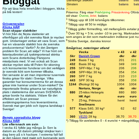
Bloggat
Dahlbergs Slakteri
balans
bal
Ginsten
balans
bal
-
För att läsa hela innehållet i bloggen, klicka
på blå texten!
Priserna: Färg visar
Prishöjning
Prissänkning
Oförän
stil visar:
Överst
,
brist,
balans
1
Tillägg upp till 106 kr/smågris tillkommer.
2
Grisgeneralen
Tillägg upp till 50 kr möjliga
Klicka HÄR
4
Tillägg gäller förmedling, vid mellangårds avtalar 
Scan skapar slaktköer
5
Över 30 kg + 5 kr, under -10 kr per kg. Marknaden 
Vi hör från de flesta slakterier att
som anges är det som marknaden indikerar just nu
efterfrågan på vårt svenska fläsk är mycket
6
gott. Undantaget verkar att vara Scan, som
Södra Sverige, danska kronor
har en växande slaktkö hos de svenska
producenterna! Varför? Är det återigen
Smågrisar, noteringar utland
problem för Scan att sälja? Vi har hört om
Vecka
v 43
v 42
listeriautbrottet på tyskimporterad skinka
Skr
Danish Crown
dkr
dkr
som Scans dotterbolag Pärssons
249
Basis 7 kg
201
201
misslyckats med. Vi vet också att Scan
432
Basis 30 kg
349
349
skickar mycket sida till Polen för skivning
och konsumenter funderar om det verkligen
255
SPF+Myc 7 kg
206
206
är svenskt kött som kommer tillbaka.
438
SPF+Myc 30 kg
354
354
Det senaste är att man importerar tusentals
260
SPF 7 kg
210
210
finska grisar för slakt i Sverige. Vilka
443
SPF 30 kg
358
358
garantier har konsumenterna för att dessa
1244
Økologi 30 kg
1004
1004
grisar inte hamnar under Scan-märket? De
Nortura, Norge
nkr
nkr
importerade finska grisarna tar naturligtvis
plats i slakterierna där annars SVENSKA
880
25-kilos Helsegris
880
880
grisar borde ha slaktats. Vidare får det
HK Agri
euro
euro
effekten att Scan pressar
?
25-kg, Priimuus
heml
heml
avräkningspriserna hos leverantörerna.
Snellmans
Svensk mat ger jobb och öppna landskap i
577
Klass S40, 30 kg*
62
62
Sverige!
Tyskland
360
VEZG
28 kg
38,70
38,70
Bengts sporadiska blogg
*) Tillägg för avelsindex 0 - 4 euro/st + mängdtilläg
Klicka HÄR
Lite eftersnack om svin
I vecka 41 fyllde jag många år. Sen la
datorn av. Att datorn plötsligt strejkar kan i
dag bero på s k hackare. I extrema fall fall
är det någon med makt och kunnande som