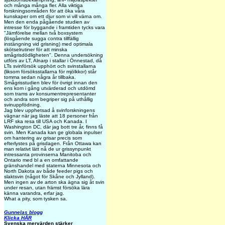
och många många fler. Alla viktiga
forskningsområden för att öka våra
kunskaper om ett djur som vi vill värna om.
Men den enda pågående studien av
intresse för byggande i framtiden tycks vara
"Jämförelse mellan två boxsystem
(lösgående sugga contra tillfällig
instängning vid grisning) med optimala
skötselrutiner för att minska
smågrisdödligheten". Denna undersökning
utförs av LT, Alnarp i stallar i Önnestad, då
LTs svinförsök upphört och svinstallarna
(liksom försöksstallarna för mjölkkor) står
tomma sedan några år tillbaka.
Smågrisstudien blev för övrigt innan den
ens kom i gång utvärderad och utdömd
som trams av konsumentrepresentanter
och andra som begriper sig på uthållig
svinuppfödning.
Jag blev upphetsad å svinforskningens
vägnar när jag läste att 18 personer från
LRF ska resa till USA och Kanada. I
Washington DC, där jag bott tre år, finns få
svin. Men Kanada kan ge globala inpulser
om hantering av grisar precis som
efterlystes på grisdagen. Från Ottawa kan
man relativt lätt nå de ur grissynpunkt
intressanta provinserna Manitoba och
Ontario med bl a en omfattande
gränshandel med staterna Minnesota och
North Dakota av både feeder pigs och
slaktsvin (något för Skåne och Jylland).
Men ingen av de arton ska ägna sig åt svin
under resan, utan främst försöka lära
känna varandra, erfar jag.
What a pity, som tysken sa.
Gunnelas blogg
Klicka HÄR
Svenska mervärden stärker