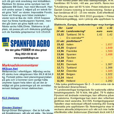
) Från norska priser ska dras slaktdjursavgift, m 
och då gör små snedsteg mot köttallriken.
framfötter. 60 % kött. +40 øre. per kött%. Noroc-ko
Räddare för dessa arma syndare kan bli
b
självaste Bill Gate, han med Microsoft. Han
) Avräkning sker vid 60 % kött. Priset inkluderar inte
och andra satsar 1 miljard på en teknik för
Danish Crowns notering är bruttonotering. Sedan g
att göra "kött" av växter. Impossible Foods,
kan beräknas till 10 - 15 öre mindre. Exkl efterlikvid
heter ett företag som hittat molekyler i
b
)LSOs pris visar från 30/4 2010 grundpris + Primust
växter som är lika de i kött. 2016 hoppas
effektivieringstillägg, som i princip alla uppfödare ha
man ha första hamburgaren framme, men
det går även att göra mjölk och ost.
Slaktsvin, Europa, landsnoteringar resp korrige
Nästa vecka hålls Elmia. Slaktarna är på
Skr
Land
v 43
v 42
plats, så passa på och diskutera grisfrågor
14 okt
Landsnotering*
euro
euro
och de framtida grispriserna! /LG 151016
13,22
Tyskland, 56 %
1,42
1,42
-
D:o svenska***
-
-
13 okt
jämförbara**
15,42
Italien
-
1,657
15,35
England
-
1,649
13,96
Frankrike
-
1,500
13,66
Spanien
-
1,468
13,34
Tjeckien
-
-
12,68
Polen
-
-
12,91
Danmark
-
1,387
Marknadskommentarer
12,71
Tyskland
-
1,366
HKScan Agri
12,52
Österrike
-
1,345
Mellanvecka i efterfrågan. Måndag vecka
12,30
Belgien
-
1,322
45 sänks övre viktgränsen från 99,9 till 94,9
kg. Fortsätt jobba med planeringsanmälan
12,24
Irland
-
1,315
på gris och vi kommer som vanligt hålla
11,93
Holland
-
1,282
utrymme öppet hela tiden så att det är
* Alla tyska grisföretagare får 2 - 3 cent extra när d
möjligt att göra justeringar på sin anmälan
för lantbruket (branschkrav).
senast tisdagen innan slaktveckan.
** Landsnoteringar korrigerade för nationella olikhe
betalningssystem. 56 % kött, fritt gård. 79 % slaktu
Förutom vid ändrade noteringar, kan siffrorna påve
KLS Ugglarps
på valutorna. Korrigeringar kan även ske i efterha
-
jämföras med varandra. Enl ISN. Korrigeringspar
Tabellen visar redovisad officiell notering (för Sveri
utbetalda pris uppfödaren får. Noteringarna visar int
Ginsten Slakteri
veckans aktuella köttprocent och vikt och inte heller
Bengt-Göran Bengtsson: -Det är full rulle
efterlikvider eller årsbonusar (Danmark dock inkl 0,6
på försäljningen, allt går att sälja., Nu börjar