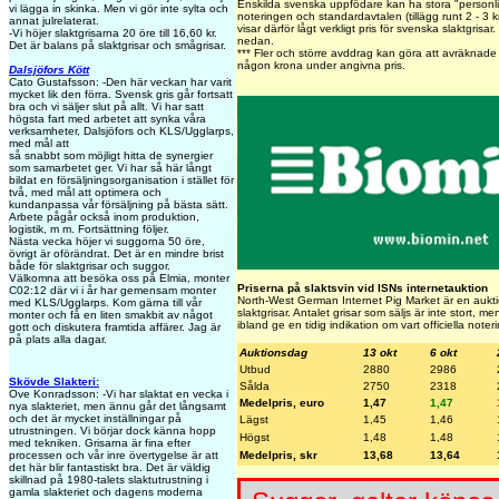
Enskilda svenska uppfödare kan ha stora "personlig
vi lägga in skinka. Men vi gör inte sylta och
noteringen och standardavtalen (tillägg runt 2 - 3 
annat julrelaterat.
visar därför lågt verkligt pris för svenska slaktgrisa
-Vi höjer slaktgrisarna 20 öre till 16,60 kr.
nedan.
Det är balans på slaktgrisar och smågrisar.
***
Fler och större avddrag kan göra att avräknade p
någon krona under angivna pris.
Dalsjöfors Kött
Cato Gustafsson: -Den här veckan har varit
mycket lik den förra. Svensk gris går fortsatt
bra och vi säljer slut på allt. Vi har satt
högsta fart med arbetet att synka våra
verksamheter, Dalsjöfors och KLS/Ugglarps,
med mål att
så snabbt som möjligt hitta de synergier
som samarbetet ger. Vi har så här långt
bildat en försäljningsorganisation i stället för
två, med mål att optimera och
kundanpassa vår försäljning på bästa sätt.
Arbete pågår också inom produktion,
logistik, m m. Fortsättning följer.
Nästa vecka höjer vi suggorna 50 öre,
övrigt är oförändrat. Det är en mindre brist
både för slaktgrisar och suggor.
Välkomna att besöka oss på Elmia, monter
Priserna på slaktsvin vid ISNs internetauktion
C02:12 där vi i år har gemensam monter
North-West German Internet Pig Market är en auktio
med KLS/Ugglarps. Kom gärna till vår
slaktgrisar. Antalet grisar som säljs är inte stort, 
monter och få en liten smakbit av något
ibland ge en tidig indikation om vart officiella note
gott och diskutera framtida affärer. Jag är
på plats alla dagar.
Auktionsdag
13 okt
6 okt
Utbud
2880
2986
Skövde Slakteri:
Sålda
2750
2318
Ove Konradsson: -Vi har slaktat en vecka i
Medelpris, euro
1,47
1,47
nya slakteriet, men ännu går det långsamt
och det är mycket inställningar på
Lägst
1,45
1,46
utrustningen. Vi börjar dock känna hopp
Högst
1,48
1,48
med tekniken. Grisarna är fina efter
Medelpris, skr
13,68
13,64
processen och vår inre övertygelse är att
det här blir fantastiskt bra. Det är väldig
skillnad på 1980-talets slaktutrustning i
gamla slakteriet och dagens moderna