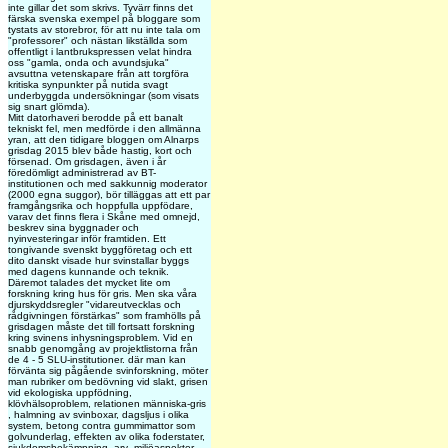
inte gillar det som skrivs. Tyvärr finns det
färska svenska exempel på bloggare som
tystats av storebror, för att nu inte tala om
"professorer" och nästan likställda som
offentligt i lantbrukspressen velat hindra
oss "gamla, onda och avundsjuka"
avsuttna vetenskapare från att torgföra
kritiska synpunkter på nutida svagt
underbyggda undersökningar (som visats
sig snart glömda).
Mitt datorhaveri berodde på ett banalt
tekniskt fel, men medförde i den allmänna
yran, att den tidigare bloggen om Alnarps
grisdag 2015 blev både hastig, kort och
försenad. Om grisdagen, även i år
föredömligt administrerad av BT-
institutionen och med sakkunnig moderator
(2000 egna suggor), bör tilläggas att ett par
framgångsrika och hoppfulla uppfödare,
varav det finns flera i Skåne med omnejd,
beskrev sina byggnader och
nyinvesteringar inför framtiden. Ett
tongivande svenskt byggföretag och ett
dito danskt visade hur svinstallar byggs
med dagens kunnande och teknik.
Däremot talades det mycket lite om
forskning kring hus för gris. Men ska våra
djurskyddsregler "vidareutvecklas och
rådgivningen förstärkas" som framhölls på
grisdagen måste det till fortsatt forskning
kring svinens inhysningsproblem. Vid en
snabb genomgång av projektlistorna från
de 4 - 5 SLU-institutioner. där man kan
förvänta sig pågående svinforskning, möter
man rubriker om bedövning vid slakt, grisen
vid ekologiska uppfödning,
klövhälsoproblem, relationen människa-gris
, halmning av svinboxar, dagsljus i olika
system, betong contra gummimattor som
golvunderlag, effekten av olika foderstater,
sjukdomsbekämpning, arv- miljöaspekter