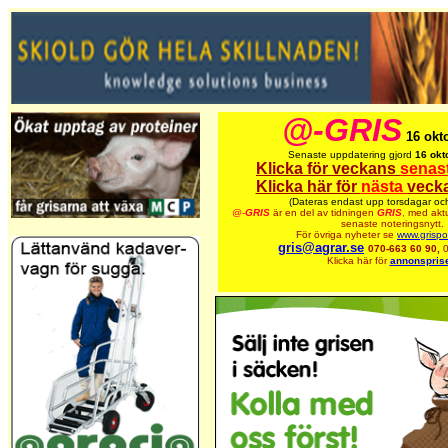
@-GRIS
16 okt
Senaste uppdatering gjord
16 okt
Klicka för veckans
senas
Klicka här för
nästa
vecka
(Dateras endast upp torsdagar och
@-
GRIS
är en del av tidningen
GRIS
,
med aktu
senaste noteringsnytt.
För övriga nyheter se
www.grispo
gris@agrar.se
070-663 60 90,
Klicka här för
annonsprise