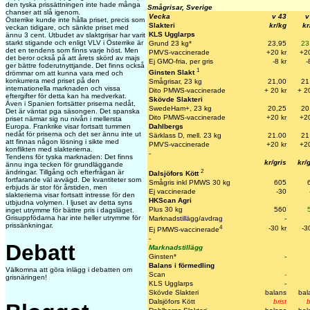
den tyska prissättningen inte hade många
Smågrisar, Sverige
chanser att slå igenom.
Vecka
v 43
v
Österrike kunde inte hålla priset, precis som
Slakteri
kr/kg
kr
veckan tidigare, och sänkte priset med
KLS Ugglarps
ännu 3 cent. Utbudet av slaktgrisar har varit
starkt stigande och enligt VLV i Österrike är
Grund 23 kg*
23,95
23
det en tendens som finns varje höst. Men
PMVS-vaccinerade
+20 kr
+20
det beror också på att årets skörd av majs
Ej GMO-fria, per gris
-8 kr
-
ger bättre foderutnyttjande. Det finns också
1
Ginsten Slakt
drömmar om att kunna vara med och
konkurrera med priset på den
Smågrisar, 23 kg
21,00
21
internationella marknaden och vissa
Dito PMWS-vaccinerade
+ 20 kr
+ 2
eftergifter för detta kan ha medverkat.
Skövde Slakteri
Även i Spanien fortsätter priserna nedåt,
SwedeHam+, 23 kg
20,25
20
Det är väntat pga säsongen. Det spanska
Dito PMWS-vaccinerade
+20 k
r
+2
priset närmar sig nu nivån i mellersta
Dahlbergs
Europa. Frankrike visar fortsatt tummen
nedåt för priserna och det ser ännu inte ut
Särklass D, mell. 23 kg
21.00
21
att finnas någon lösning i sikte med
PMVS-vaccinerade
+20 kr
+20
konflikten med slakterierna.
-
Tendens för tyska marknaden: Det finns
kr/gris
kr/
ännu inga tecken för grundläggande
2
ändringar. Tillgång och efterfrågan är
Dalsjöfors Kött
fortfarande väl avvägd. De kvantiteter som
Smågris inkl PMWS 30 kg
605
erbjuds är stor för årstiden, men
Ej vaccinerade
-30
slakterierna visar fortsatt intresse för den
HKScan Agri
utbjudna volymen. I ljuset av detta syns
Plus 30 kg
560
inget utrymme för bättre pris i dagsläget.
Grisuppfödarna har inte heller utrymme för
Marknad
stillägg/avdrag
-
prissänkningar.
4
-30 kr
-3
Ej PMWS-vaccinerade
-
Debatt
Marknadstillägg
Ginsten*
-
Balans i förmedling
Välkomna att göra inlägg i debatten om
Scan
-
grisnäringen!
KLS Ugglarps
-
Skövde Slakteri
balans
bal
Dalsjöfors Kött
brist
b