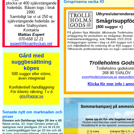
Grispriserna vecka 43
plocka ut 400 självstängande
foderbås. Båsen togs i bruk
1990.
Uthyres/utarrenderas
Samtidigt tar vi ut 250 ej
Smågrisuppfö
självstängande foderbås av
märke Stallsystem.
(400 suggor +)
Kontakta
På gården Nya Wärslätt, tillhörande Trolleholms
Mattias Espert
anläggning för produktion av smågrisar. Bostad,
070-658 12 21
halmvärmeanläggning, tork.Tillträde 15/3 2016.
Anläggningen rymmer i dag ca 400 suggor och r
espert@kvarnlyckan.net
och miljötillstånd för utökning till ca 600 suggor.
Tillhörande jordbruksmark kan ev ingå i arrendet
Gård med
suggbesättning
Trolleholms God
köpes
Trolleholms godskont
268 90 SVALÖV
500 suggor eller större,
emm@trolleholmsgods.se
www.trolle
även integrerad
Klicka för mer info i ann
Konfidentiell handläggning
För klients räkning, f v b
gris@agrar.se
Senaste nytt om marknaden och
priser
Ginsten och Dahlbergs höjer 20 öre v 43
Nästa vecka, 43, höjer Ginsten priset på
slaktgrisar med ytterligare 20 öre till 16,60
kr. Lastningstillägget kan ge 20 öre och då
är man, som sagts tidigare, nära framme vid