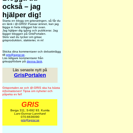
också – jag
hjälper dig!
Starta en blogg om grisnäringen, så får du
en länk i @-GRIS! Passar ämnet, kan jag
lägga in hela inlägget här ovan.
Jag hjälper dig igång och publicerar. Jag
lägger bloggen på GrisPortalen.
Skriv vad du tycker om grisar,
grisproduktion, slakterier, m m!
Skicka dina kommentarer och debattinlägg
till
gris@agrar.se
.
Läs tidigare kommentarer från
grisuppfödare på
denna länk
.
Läs senaste nytt på
GrisPortalen
Grisportalen.se och @-GRIS ska ha bästa
informationen! Tipsa om nyheter och
påpeka ev fel!
GRIS
Berga 311, S-692 93. Kumla
Lars-Gunnar Lannhard
070-6636090
gris@agrar.se