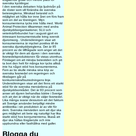
svenska kycklingar.
I den svenska debatten höjs ljudnivån på
de röster som vill förändra de svenska
betesreglerna. Minskad betestid och
möjlighet att hålla kor inne året om förs fram
som en del av lösningen. Men
konsumenterna tycks inte hålla med. World
Animal Protection tillsamman med andra
djurskyddsorganisationer, SLU och
veterinärförbundet har i augusti gjort en
intressant konsumentstudie kring svensk
djuromsorg.. Undersökningen visar att
konsumenterna är mycket positiva till de
svenska djurskyddsreglerna. Det är 85
procent av de tillfrågade som anger att det
är viktigt för dem att djuren i den svenska
livsmedelsproduktionen får vistas utomhus.
Förslaget om att minska betestiden och att
ta bort den helt för många kor tycks alltså
inte ha något stöd hos konsumenterna.
Fem av tio skulle minska sina köp av
svenska livsmedel om regeringen och
riksdagen går på
konkurrenskraftsutredningens linje.
Undersökningen visar att det finns ett starkt
stöd för de svenska mervärdena på
djurskyddsområdet. Det är 83 procent som
anser att djuren behandlas bättre i Sverige
och att det är viktigt när de väljer livsmedel.
Lika många svarar dessutom att det faktum
att Sverige använder betydligt mindre
antibiotika i sin produktion är av vikt för
dem. Svenska mervärden som att djur ska
ges möjlighet att bete sig naturligt har lika
starkt stöd hos konsumenterna, likaså att
djur ska hållas lösgående och inte
uppbundna eller fasthållna med galler.
Blogga du