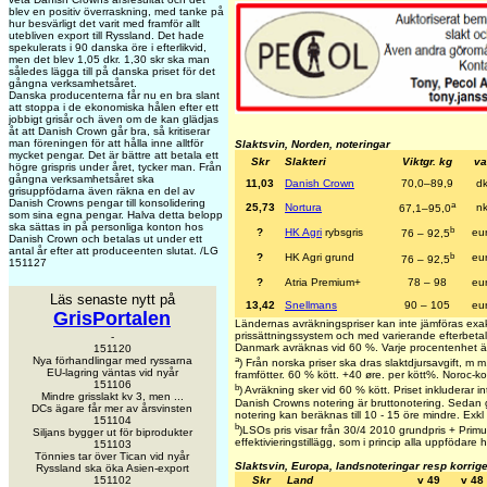
blev en positiv överraskning, med tanke på
hur besvärligt det varit med framför allt
utebliven export till Ryssland. Det hade
spekulerats i 90 danska öre i efterlikvid,
men det blev 1,05 dkr. 1,30 skr ska man
således lägga till på danska priset för det
gångna verksamhetsåret.
Danska producenterna får nu en bra slant
att stoppa i de ekonomiska hålen efter ett
jobbigt grisår och även om de kan glädjas
åt att Danish Crown går bra, så kritiserar
man föreningen för att hålla inne alltför
Slaktsvin, Norden, noteringar
mycket pengar. Det är bättre att betala ett
Skr
Slakteri
Viktgr. kg
va
högre grispris under året, tycker man. Från
gångna verksamhetsåret ska
11,03
Danish Crown
70,0–89,9
dk
grisuppfödarna även räkna en del av
Danish Crowns pengar till konsolidering
a
25,73
Nortura
nk
67,1–95,0
som sina egna pengar. Halva detta belopp
ska sättas in på personliga konton hos
b
?
HK Agri
rybsgris
eu
76 – 92,5
Danish Crown och betalas ut under ett
antal år efter att produceenten slutat. /LG
b
?
HK Agri grund
eu
76 – 92,5
151127
?
Atria Premium+
78 – 98
eu
Läs senaste nytt på
13,42
Snellmans
90 – 105
eu
GrisPortalen
Ländernas avräkningspriser kan inte jämföras exa
prissättningssystem och med varierande efterbetaln
-
Danmark avräknas vid 60 %. Varje procentenhet ä
151120
a
Nya förhandlingar med ryssarna
) Från norska priser ska dras slaktdjursavgift, m
EU-lagring väntas vid nyår
framfötter. 60 % kött. +40 øre. per kött%. Noroc-k
151106
b
) Avräkning sker vid 60 % kött. Priset inkluderar int
Mindre grisslakt kv 3, men ...
Danish Crowns notering är bruttonotering. Sedan g
DCs ägare får mer av årsvinsten
notering kan beräknas till 10 - 15 öre mindre. Exkl e
151104
b
)LSOs pris visar från 30/4 2010 grundpris + Primus
Siljans bygger ut för biprodukter
effektivieringstillägg, som i princip alla uppfödare h
151103
Tönnies tar över Tican vid nyår
Slaktsvin, Europa, landsnoteringar resp korrig
Ryssland ska öka Asien-export
Skr
Land
v 49
v 48
151102