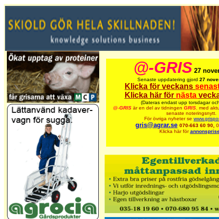
@-GRIS
27 nove
Senaste uppdatering gjord
27 nove
Klicka för veckans
senas
Klicka här för
nästa
vecka
(Dateras endast upp torsdagar och
@-
GRIS
är en del av tidningen
GRIS
,
med aktu
senaste noteringsnytt.
För övriga nyheter se
www.grispo
gris@agrar.se
070-663 60 90,
0
Klicka här för
annonsprise