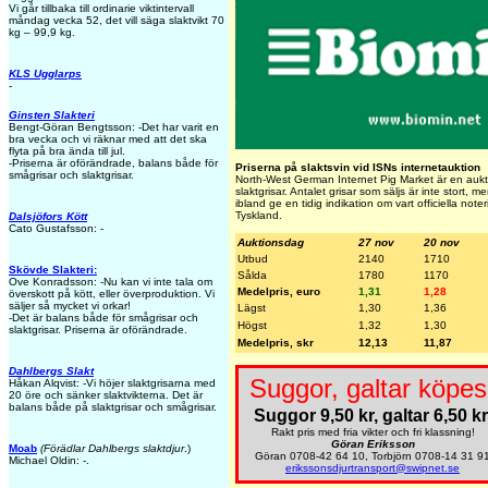
Vi går tillbaka till ordinarie viktintervall
måndag vecka 52, det vill säga slaktvikt 70
kg – 99,9 kg.
KLS Ugglarps
-
Ginsten Slakteri
Bengt-Göran Bengtsson: -Det har varit en
bra vecka och vi räknar med att det ska
flyta på bra ända till jul.
-Priserna är oförändrade, balans både för
Priserna på slaktsvin vid ISNs internetauktion
smågrisar och slaktgrisar.
North-West German Internet Pig Market är en aukti
slaktgrisar. Antalet grisar som säljs är inte stort, 
ibland ge en tidig indikation om vart officiella note
Tyskland.
Dalsjöfors Kött
Cato Gustafsson: -
Auktionsdag
27 nov
20 nov
Utbud
2140
1710
Skövde Slakteri:
Sålda
1780
1170
Ove Konradsson: -Nu kan vi inte tala om
Medelpris, euro
1,31
1,28
överskott på kött, eller överproduktion. Vi
säljer så mycket vi orkar!
Lägst
1,30
1,36
-Det är balans både för smågrisar och
Högst
1,32
1,30
slaktgrisar. Priserna är oförändrade.
Medelpris, skr
12,13
11,87
Dahlbergs Slakt
Suggor, galtar köpes
Håkan Alqvist: -Vi höjer slaktgrisarna med
20 öre och sänker slaktvikterna. Det är
balans både på slaktgrisar och smågrisar.
Suggor 9,50 kr, galtar 6,50 kr
Rakt pris med fria vikter och fri klassning!
Göran Eriksson
Moab
(Förädlar Dahlbergs slaktdjur
.)
Göran 0708-42 64 10, Torbjörn 0708-14 31 9
Michael Oldin: -.
erikssonsdjurtransport@swipnet.se