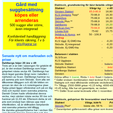
Gård med
Slaktsvin, grundnotering för bäst betalda viktg
Slakteri
Viktgr kg
v 49
suggbesättning
Ginsten Slakteri
65,0-90,9
16,80
köpes eller
KLS Ugglarps
Topp
*
70-96,9
16,30
Dalsjöfors
75-99,9
16,30
arrenderas
Skövde
Plus
**
75-99,9
16,20
500 suggor eller större,
Dahlbergs
76-98,9
16,20
HKScan Agri
***
70-94,9
15,80
även integrerad
Lövsta Kött
75-92
15,75
Nyhléns & Hugos
. avt
50 - 106,9
-
Konfidentiell handläggning
Avdrag
För klients räkning, f v b
KLS Uggl. Ej GMO-fria
-
-0,20
gris@agrar.se
Skövde. Ej integrerad
-
-0,20
Skövde. Ej GMO-fria
-
-0,20
-
Balansen i slakten
Senaste nytt om marknaden och
SLS/Scan
-
-
priser
KLS Ugglarps
-
-
Dahlbergs höjer 20 öre v 49
Skövde Slakteri
-
balans
Trots att vi är mitt i säsongen för griskött till
Dalsjöfors Slakteri
-
brist
jul, är det endast Dahlbergs som höjer
Dahlbergs Slakteri
-
balans
grispriset nästa vecka 49. Dahlbergs har
Ginsten
balans
dock legat ganska långt nere i tabellen i
närheten av Scan. Dahlbergs hamnar nu
Gröna siffror =
överst
,
Röda =
brist
Svart =
balans
.
på samma pris som Skövde. Som alla vet
* Gäller endast i kombination med tecknat KLS Ug
tillkommer tilläggen och då blir bilden en
Slaktgris och med tillhörande ordinarie veckolevera
annan än den de s k noteringarna visar.
**= Tillägg: 2500-3999 grisar +0,15 kr/kg, 4000-4
Tyska priset ligger oförändrat och på en låg
+0,45 kr/kg. Alla har ett garantipris, se nedan.
nivå och trycker även svenska priserna.
***= Gäller Scan-avtal tecknade efter 1 november
Danish Crown hade oförändrat denna
vecka, men sänker nästa vecka 30 öre och
hamnar på 11,03 skr. Eftersom detta är ett
Slaktsvin, golvpriser för leverantörer med kont
pris som endast kan räknas upp med
Slakteri
Viktgr, kött-%
Pr
efterlikviden, så är skillnaden betydande
Skövde
Plus
*
bästa vikt, 58 %
14,
mot svenska priserna inkl tillägg.
* Garantipriset gälleroavsett vilka grisar som levere
De danska grisuppfödarna har i veckan fått
veta Danish Crowns årsresultat och det