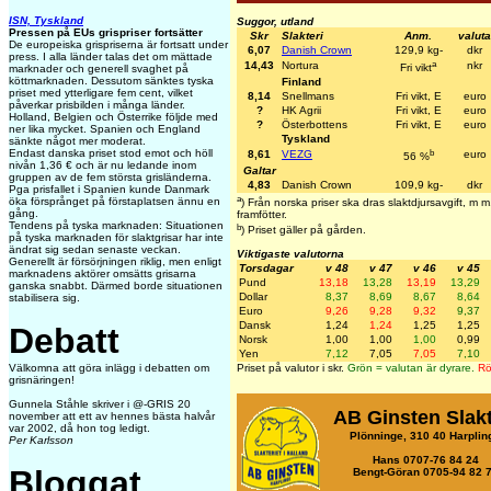
ISN, Tyskland
Suggor, utland
Pressen på EUs grispriser fortsätter
Skr
Slakteri
Anm.
valuta
De europeiska grispriserna är fortsatt under
6,07
Danish Crown
129,9 kg-
dkr
press. I alla länder talas det om mättade
a
14,43
Nortura
nkr
Fri vikt
marknader och generell svaghet på
köttmarknaden. Dessutom sänktes tyska
Finland
priset med ytterligare fem cent, vilket
8,14
Snellmans
Fri vikt, E
euro
påverkar prisbilden i många länder.
?
HK Agrii
Fri vikt, E
euro
Holland, Belgien och Österrike följde med
?
Österbottens
Fri vikt, E
euro
ner lika mycket. Spanien och England
Tyskland
sänkte något mer moderat.
b
Endast danska priset stod emot och höll
8,61
VEZG
euro
56 %
nivån 1,36 € och är nu ledande inom
Galtar
gruppen av de fem största grisländerna.
4,83
Danish Crown
109,9 kg-
dkr
Pga prisfallet i Spanien kunde Danmark
a
öka försprånget på förstaplatsen ännu en
) Från norska priser ska dras slaktdjursavgift, m
gång.
framfötter.
Tendens på tyska marknaden: Situationen
b
) Priset gäller på gården.
på tyska marknaden för slaktgrisar har inte
ändrat sig sedan senaste veckan.
Viktigaste valutorna
Generellt är försörjningen riklig, men enligt
Torsdagar
v 48
v 47
v 46
v 45
marknadens aktörer omsätts grisarna
Pund
13,18
13,28
13,19
13,29
ganska snabbt. Därmed borde situationen
Dollar
8,37
8,69
8,67
8,64
stabilisera sig.
Euro
9,26
9,28
9,32
9,37
Dansk
1,24
1,24
1,25
1,25
Debatt
Norsk
1,00
1,00
1,00
0,99
Yen
7,12
7,05
7,05
7,10
Priset på valutor i skr.
Grön = valutan är dyrare.
Rö
Välkomna att göra inlägg i debatten om
grisnäringen!
Gunnela Ståhle skriver i @-GRIS 20
AB Ginsten Slakt
november att ett av hennes bästa halvår
var 2002, då hon tog ledigt.
Plönninge, 310 40 Harplin
Per Karlsson
Hans 0707-76 84 24
Bloggat
Bengt-Göran 0705-94 82 