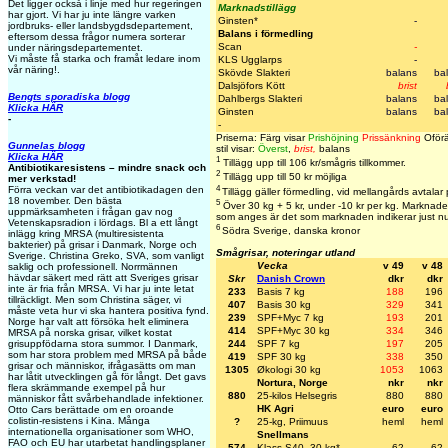
Det ligger också i linje med hur regeringen
Marknadstillägg
har gjort. Vi har ju inte längre varken
Ginsten*
-
jordbruks- eller landsbygdsdepartement,
Balans i förmedling
eftersom dessa frågor numera sorterar
Scan
-
under näringsdepartementet.
Vi måste få starka och framåt ledare inom
KLS Ugglarps
-
vår näring!.
Skövde Slakteri
balans
ba
Dalsjöfors Kött
brist
Bengts sporadiska blogg
Dahlbergs Slakteri
balans
ba
Klicka HÄR
Ginsten
balans
ba
-
-
Priserna: Färg visar
Prishöjning
Prissänkning
Oförä
Gunnelas blogg
stil visar:
Överst
,
brist,
balans
Klicka HÄR
1
Tillägg upp till 106 kr/smågris tillkommer.
Antibiotikaresistens – mindre snack och
2
Tillägg upp till 50 kr möjliga
mer verkstad!
4
Förra veckan var det antibiotikadagen den
Tillägg gäller förmedling, vid mellangårds avtalar
18 november. Den bästa
5
Över 30 kg + 5 kr, under -10 kr per kg. Marknaden 
uppmärksamheten i frågan gav nog
som anges är det som marknaden indikerar just n
Vetenskapsradion i lördags. Bl a ett långt
6
Södra Sverige, danska kronor
inlägg kring MRSA (multiresistenta
bakterier) på grisar i Danmark, Norge och
Smågrisar, noteringar utland
Sverige. Christina Greko, SVA, som vanligt
Vecka
v 49
v 48
saklig och professionell. Norrmännen
hävdar säkert med rätt att Sveriges grisar
Skr
Danish Crown
dkr
dkr
inte är fria från MRSA. Vi har ju inte letat
233
Basis 7 kg
188
196
tillräckligt. Men som Christina säger, vi
407
Basis 30 kg
329
341
måste veta hur vi ska hantera positiva fynd.
239
SPF+Myc 7 kg
193
201
Norge har valt att försöka helt eliminera
414
SPF+Myc 30 kg
334
346
MRSA på norska grisar, vilket kostat
grisuppfödarna stora summor. I Danmark,
244
SPF 7 kg
197
205
som har stora problem med MRSA på både
419
SPF 30 kg
338
350
grisar och människor, ifrågasätts om man
1305
Økologi 30 kg
1053
1063
har låtit utvecklingen gå för långt. Det gavs
Nortura, Norge
nkr
nkr
flera skrämmande exempel på hur
880
25-kilos Helsegris
880
880
människor fått svårbehandlade infektioner.
HK Agri
euro
euro
Otto Cars berättade om en oroande
colistin-resistens i Kina. Många
?
25-kg, Priimuus
heml
heml
internationella organisationer som WHO,
Snellmans
FAO och EU har utarbetat handlingsplaner
574
Klass S40, 30 kg*
62
62