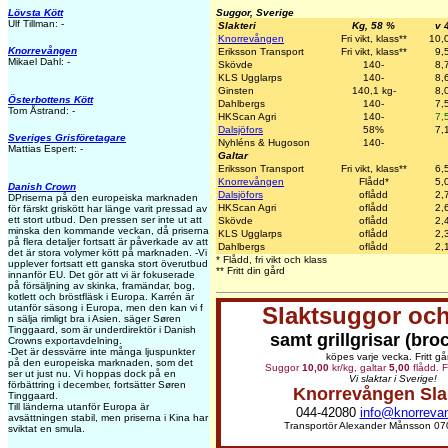
Suggor, Sverige
Lövsta Kött
Ulf Tillman: -
Slakteri
Kg, 58 %
v 
Knorrevången
Fri vikt, klass**
10,
Knorrevången
Eriksson Transport
Fri vikt, klass**
9,
Mikael Dahl: -
Skövde
140-
8,
KLS Ugglarps
140-
8,
Ginsten
140,1 kg-
8,
Österbottens Kött
Dahlbergs
140-
7,
Tom Åstrand: -
HKScan Agri
140-
7,
Dalsjöfors
58%
7,
Sveriges Grisföretagare
Nyhléns & Hugoson
140-
Mattias Espert: -
Galtar
Eriksson Transport
Fri vikt, klass**
6,
Knorrevången
Flådd*
5,
Danish Crown
Dalsjöfors
oflådd
2,
DPriserna på den europeiska marknaden
HKScan Agri
oflådd
2,
för färskt griskött har länge varit pressad av
ett stort utbud. Den pressen ser inte ut att
Skövde
oflådd
2,
minska den kommande veckan, då priserna
KLS Ugglarps
oflådd
2,
på flera detaljer fortsatt är påverkade av att
Dahlbergs
oflådd
2,
det är stora volymer kött på marknaden. -Vi
* Flådd, fri vikt och klass
upplever fortsatt ett ganska stort överutbud
** Fritt din gård
innanför EU. Det gör att vi är fokuserade
på försäljning av skinka, framändar, bog,
kotlett och bröstfläsk i Europa. Karrén är
Slaktsuggor och
utanför säsong i Europa, men den kan vi f
n sälja rimligt bra i Asien. säger Søren
Tinggaard, som är underdirektör i Danish
samt grillgrisar (bro
Crowns exportavdelning.
-Det är dessvärre inte många ljuspunkter
köpes varje vecka. Fritt gå
på den europeiska marknaden, som det
Suggor
10,00
kr/kg, galtar
5,00
flådd. F
ser ut just nu. Vi hoppas dock på en
Vi slaktar i Sverige!
förbättring i december, fortsätter Søren
Knorrevången Sla
Tinggaard.
Till länderna utanför Europa är
044-42080
info@knorreva
avsättningen stabil, men priserna i Kina har
Transportör Alexander Månsson 07
sviktat en smula.