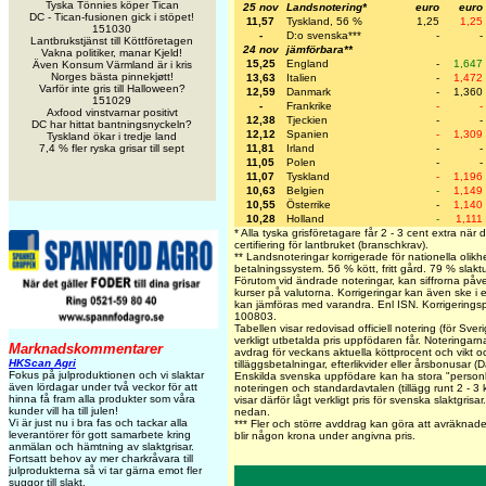
Tyska Tönnies köper Tican
25 nov
Landsnotering*
euro
euro
DC - Tican-fusionen gick i stöpet!
11,57
Tyskland, 56 %
1,25
1,25
151030
-
D:o svenska***
-
-
Lantbrukstjänst till Köttföretagen
24 nov
jämförbara**
Vakna politiker, manar Kjeld!
15,25
England
-
1,647
Även Konsum Värmland är i kris
Norges bästa pinnekjøtt!
13,63
Italien
-
1,472
Varför inte gris till Halloween?
12,59
Danmark
-
1,360
151029
-
Frankrike
-
-
Axfood vinstvarnar positivt
12,38
Tjeckien
-
-
DC har hittat bantningsnyckeln?
12,12
Spanien
-
1,309
Tyskland ökar i tredje land
11,81
Irland
-
-
7,4 % fler ryska grisar till sept
11,05
Polen
-
-
11,07
Tyskland
-
1,196
10,63
Belgien
-
1,149
10,55
Österrike
-
1,140
10,28
Holland
-
1,111
* Alla tyska grisföretagare får 2 - 3 cent extra när
certifiering för lantbruket (branschkrav).
** Landsnoteringar korrigerade för nationella olikh
betalningssystem. 56 % kött, fritt gård. 79 % slakt
Förutom vid ändrade noteringar, kan siffrorna påv
kurser på valutorna. Korrigeringar kan även ske i 
kan jämföras med varandra. Enl ISN. Korrigering
100803.
Tabellen visar redovisad officiell notering (för Sve
verkligt utbetalda pris uppfödaren får. Noteringarna 
Marknadskommentarer
avdrag för veckans aktuella köttprocent och vikt och
HKScan Agri
tilläggsbetalningar, efterlikvider eller årsbonusar 
Fokus på julproduktionen och vi slaktar
Enskilda svenska uppfödare kan ha stora "personli
även lördagar under två veckor för att
noteringen och standardavtalen (tillägg runt 2 - 3
hinna få fram alla produkter som våra
visar därför lågt verkligt pris för svenska slaktgrisa
kunder vill ha till julen!
nedan.
Vi är just nu i bra fas och tackar alla
***
Fler och större avddrag kan göra att avräknade
leverantörer för gott samarbete kring
blir någon krona under angivna pris.
anmälan och hämtning av slaktgrisar.
Fortsatt behov av mer charkråvara till
julprodukterna så vi tar gärna emot fler
suggor till slakt.