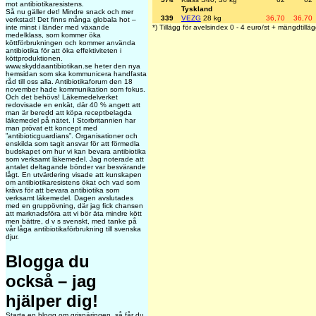
mot antibiotikaresistens.
Tyskland
Så nu gäller det! Mindre snack och mer
339
VEZG
28 kg
36,70
36,70
verkstad! Det finns många globala hot –
inte minst i länder med växande
*) Tillägg för avelsindex 0 - 4 euro/st + mängdtilläg
medelklass, som kommer öka
köttförbrukningen och kommer använda
antibiotika för att öka effektiviteten i
köttproduktionen.
www.skyddaantibiotikan.se heter den nya
hemsidan som ska kommunicera handfasta
råd till oss alla. Antibiotikaforum den 18
november hade kommunikation som fokus.
Och det behövs! Läkemedelverket
redovisade en enkät, där 40 % angett att
man är beredd att köpa receptbelagda
läkemedel på nätet. I Storbritannien har
man prövat ett koncept med
”antibioticguardians”. Organisationer och
enskilda som tagit ansvar för att förmedla
budskapet om hur vi kan bevara antibiotika
som verksamt läkemedel. Jag noterade att
antalet deltagande bönder var besvärande
lågt. En utvärdering visade att kunskapen
om antibiotikaresistens ökat och vad som
krävs för att bevara antibiotika som
verksamt läkemedel. Dagen avslutades
med en gruppövning, där jag fick chansen
att marknadsföra att vi bör äta mindre kött
men bättre, d v s svenskt, med tanke på
vår låga antibiotikaförbrukning till svenska
djur.
Blogga du
också – jag
hjälper dig!
Starta en blogg om grisnäringen, så får du