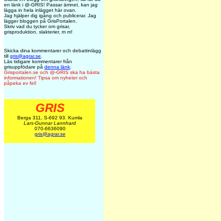
en länk i @-GRIS! Passar ämnet, kan jag
lägga in hela inlägget här ovan.
Jag hjälper dig igång och publicerar. Jag
lägger bloggen på GrisPortalen.
Skriv vad du tycker om grisar,
grisproduktion, slakterier, m m!
Skicka dina kommentarer och debattinlägg
till
gris@agrar.se
.
Läs tidigare kommentarer från
grisuppfödare på
denna länk
.
Grisportalen.se och @-GRIS ska ha bästa
informationen! Tipsa om nyheter och
påpeka ev fel!
GRIS
Berga 311, S-692 93. Kumla
Lars-Gunnar Lannhard
070-6636090
gris@agrar.se