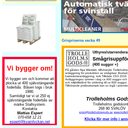
Grispriserna vecka 49
Uthyres/utarrendera
Smågrisuppfö
(400 suggor +)
Vi bygger om!
På gården Nya Wärslätt, tillhörande Trolleholm
anläggning för produktion av smågrisar. Bostad
halmvärmeanläggning, tork.Tillträde 15/3 2016.
Vi bygger om och kommer att
Anläggningen rymmer i dag ca 400 suggor och r
plocka ut 400 självstängande
och miljötillstånd för utökning till ca 600 suggor
Tillhörande jordbruksmark kan ev ingå i arrende
foderbås. Båsen togs i bruk
1990.
Samtidigt tar vi ut 250 ej
Trolleholms God
självstängande foderbås av
Trolleholms godskont
märke Stallsystem.
268 90 SVALÖV
Kontakta
emm@trolleholmsgods.se
www.trolle
Mattias Espert
070-658 12 21
Klicka för mer info i an
espert@kvarnlyckan.net