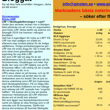
info@ginsten.se
•
www.gi
För att läsa hela innehållet i bloggen, klicka
på blå texten!
Marknadens bästa noterin
– söker efter 
Grisgeneralen
Klicka HÄR
LRF + Hembygdsföreningen = sant?
Under den senaste veckan har vi återigen
Smågrisar, Sverige
blivit påminda om att vi har en organisation
Vecka
v 49
som heter LRF. Detta därför att avierna om
årsavgift 2016 har hamnat i mångas
Slakteri
kr/kg
k
brevlådor.
KLS Ugglarps
Vad har vi egentligen för nytta av LRF? På
Grund 23 kg*
23,95
2
LRF har man tydligen en indisk tro,
PMVS-vaccinerade
+20 kr
+2
eftersom man endast jobbar för de heliga
Ej GMO-fria, per gris
-8 kr
mjölkkorna. Övriga produktionsgrenar gör
LRF inte ett enda dugg för. Då vi hade det
1
Ginsten Slakt
som värst inom grisnäringen gjordes
Smågrisar, 23 kg
21,00
2
ingenting för oss ifrån LRF.
Dito PMWS-vaccinerade
+ 20 kr
+ 2
Det som LRF slår ett slag för är att
Skövde Slakteri
medlemmarna kan få extra rabatter på div
förnödenheter, försäkringar och bilar. Hur
SwedeHam+, 23 kg
20,25
2
skulle det vara om LRF hjälpte oss att få
Dito PMWS-vaccinerade
+20 k
r
+2
lönsamma villkor i vår näring så att vi hade
Dahlbergs
råd att köpa ny bil, m m.
Särklass D, mell. 23 kg
21.00
2
LRFs stora vision är att bevara, och se till
PMVS-vaccinerade
+20 kr
+2
att vi som arbetar på landet ska ha vår
-
verksamhet som en livsstil. Det är just av
denna anledning som LRF bör fusioneras
kr/gris
kr/
med Hembygdsrörelsen. På en fråga från
2
Dalsjöfors Kött
mig till vd Anders Källström om hur många
Smågris inkl PMWS 30 kg
605
som arbetar på LRF svarade han ”ungefär
Ej vaccinerade
-30
hälften”. Då passar det ju bra att sparka
varannan medarbetare på LRF eftersom
HKScan Agri
dessa enl vd ändå inte arbetar!
Plus 30 kg
570
Det som ligger oss livsmedelsproducenter
Marknad
stillägg/avdrag
-
varmt om hjärtat är våra företag som vi vill
4
-30 kr
-3
Ej PMWS-vaccinerade
utveckla och få lönsamma. Därför bör
denna del anslutas till Svenskt Näringsliv.
-