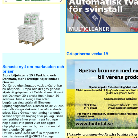
Grispriserna vecka 19
Senaste nytt om marknaden och
priser
Stora böjningar v 19 i Tyskland och
Danmark, men i Sverige höjer endast
Ginsten
Det länge efterlängtade vackra vädret har
nu nått hela Europa och det gav genast
skjuts åt grispriserna i Tyskland med 6 cent
och Danmark 30 danska öre, nästan 40
svenska. Men i Sverige har solen
begränsat sina strålar till Ginstens
upptagningsområde. Ginsten höjde 20 öre,
men alla övriga slakterier har oförändrade
priser. Både Ginsten och andra har under
veckor antytt att höjningar är på väg. Scan,
som pålitligt sätter priserna på fredagar,
höjde dock inte priset v 19 och ligger
ohjälpligt sist, som vanligt, och nu en hel
krona under Ginsten.
Det blev alltså svårt att få in rapporterna
Slaktsvin, grundnotering för bäst betalda viktgr
om grispriserna till @-GRIS i fredags,