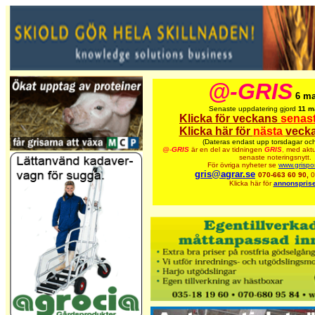
@-GRIS
6 ma
Senaste uppdatering gjord
11 m
Klicka för veckans
senas
Klicka här för
nästa
vecka
(Dateras endast upp torsdagar och
@-
GRIS
är en del av tidningen
GRIS
,
med aktu
senaste noteringsnytt.
För övriga nyheter se
www.grispo
gris@agrar.se
070-663 60 90,
0
Klicka här för
annonsprise