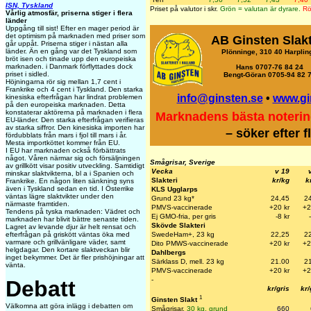
ISN, Tyskland
Priset på valutor i skr.
Grön = valutan är dyrare.
Rö
Vårlig atmosfär, priserna stiger i flera
länder
Uppgång till sist! Efter en mager period är
det optimism på marknaden med priser som
AB Ginsten Slakt
går uppåt. Priserna stiger i nästan alla
länder. Än en gång var det Tyskland som
Plönninge, 310 40 Harplin
bröt isen och tinade upp den europeiska
marknaden. i Danmark förflyttades dock
Hans 0707-76 84 24
priset i sidled.
Bengt-Göran 0705-94 82 
Höjningarna rör sig mellan 1,7 cent i
Frankrike och 4 cent i Tyskland. Den starka
info@ginsten.se
•
www.gi
kinesiska efterfrågan har lindrat problemen
på den europeiska marknaden. Detta
konstaterar aktörerna på marknaden i flera
Marknadens bästa noterin
EU-länder. Den starka efterfrågan verifieras
av starka siffror. Den kinesiska importen har
– söker efter 
fördubblats från mars i fjol till mars i år.
Mesta importköttet kommer från EU.
I EU har marknaden också förbättrats
något. Våren närmar sig och försäljningen
Smågrisar, Sverige
av grillkött visar positiv utveckling. Samtidigt
Vecka
v 19
minskar slaktvikterna, bl a i Spanien och
Slakteri
kr/kg
k
Frankrike. En någon liten sänkning syns
även i Tyskland sedan en tid. I Österrike
KLS Ugglarps
väntas lägre slaktvikter under den
Grund 23 kg*
24,45
2
närmaste framtiden.
PMVS-vaccinerade
+20 kr
+2
Tendens på tyska marknaden: Vädret och
Ej GMO-fria, per gris
-8 kr
marknaden har blivit bättre senaste tiden.
Skövde Slakteri
Lagret av levande djur är helt rensat och
SwedeHam+, 23 kg
22,25
2
efterfrågan på griskött väntas öka med
varmare och grillvänligare väder, samt
Dito PMWS-vaccinerade
+20 k
r
+2
helgdagar. Den kortare slaktveckan blir
Dahlbergs
inget bekymmer. Det är fler prishöjningar att
Särklass D, mell. 23 kg
21.00
2
vänta.
PMVS-vaccinerade
+20 kr
+2
-
Debatt
kr/gris
kr/
1
Ginsten Slakt
Välkomna att göra inlägg i debatten om
Smågrisar,
30 kg, grund
660