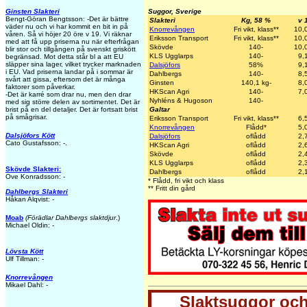
Suggor, Sverige
Ginsten Slakteri
Bengt-Göran Bengtsson: -Det är bättre
Slakteri
Kg, 58 %
v 
väder nu och vi har kommit en bit in på
Knorrevången
Fri vikt, klass**
10,
våren. Så vi höjer 20 öre v 19. Vi räknar
Eriksson Transport
Fri vikt, klass**
10,
med att få upp priserna nu när efterfrågan
Skövde
140-
10,
blir stor och tillgången på svenskt griskött
KLS Ugglarps
140-
9,
begränsad. Mot detta står bl a att EU
släpper sina lager, vilket trycker marknaden
Dalsjöfors
58%
9,
i EU. Vad priserna landar på i sommar är
Dahlbergs
140-
8,
svårt att gissa, eftersom det är många
Ginsten
140,1 kg-
8,
faktorer som påverkar.
HKScan Agri
140-
7,
-Det är karré som drar nu, men den drar
Nyhléns & Hugoson
140-
med sig större delen av sortimentet. Det är
Galtar
brist på en del detaljer. Det är fortsatt brist
på smågrisar.
Eriksson Transport
Fri vikt, klass**
6,
Knorrevången
Flådd*
5,
Dalsjöfors Kött
Dalsjöfors
oflådd
2,
Cato Gustafsson: -.
HKScan Agri
oflådd
2,
Skövde
oflådd
2,
KLS Ugglarps
oflådd
2,
Skövde Slakteri:
Dahlbergs
oflådd
2,
Ove Konradsson: -
* Flådd, fri vikt och klass
** Fritt din gård
Dahlbergs Slakteri
Håkan Alqvist: -
Moab
(Förädlar Dahlbergs slaktdjur
.)
Michael Oldin: -
Lövsta Kött
Ulf Tillman: -
Knorrevången
Mikael Dahl: -
Slaktsuggor och