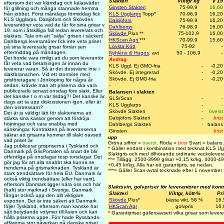
Slakteri
Viktgr kg
v 19
eftersom det var klämdag och kalasväder
Ginsten Slakteri
75-99,9
16,60
för grillning och många stannade hemma
från jobbet. Först måndags förmiddag fick
KLS Ugglarps
Topp
*
70-96,9
16,20
KLS Ugglarps, Dalsjöfors och Skövdes
Dalsjöfors
75-99,9
16,20
leverantörer veta vad de får för sina grisar v
Dahlbergs
76-98,9
16,00
19, som i åtskilliga fall redan levererats och
Skövde
Plus
**
75-102,9
16,00
slaktats. Tala om att "sälja" grisen i säcken!
HKScan Agri
***
70-99,9
15,60
Dahlbergs leverantörer fick inte veta priset
Lövsta Kött
75-92
-
på sina levererade grisar förrän sen
eftermiddag på måndagen.
Nyhléns & Hugos
. avt
50 - 106,9
-
Det borde vara rimligt att du som leverantör
Avdrag
får veta vad betalningen är innan du
KLS Uggl. Ej GMO-fria
-
-0,20
levererar varan. Så är det dessvärre inte i
Skövde. Ej integrerad
-
-0,20
slaktbranschen. Vid ett stormöte med
Skövde. Ej GMO-fria
-
-0,20
grisföretagare i Jönköping för några år
sedan, krävde man att priserna ska vara
-
publicerade senast onsdag före slakt. Eller
Balansen i slakten
det kanske t o m var tisdag?! Det kanske är
SLS/Scan
-
-
dags att ta upp diskussionen igen, eller är
KLS Ugglarps
-
-
den ointressant?
Skövde Slakteri
-
överst
Det är ju väldigt lätt för slakterierna att
Dalsjöfors Slakteri
-
brist
stärka sina kassor genom att fördröja
höjningar och vara snabba med
Dahlbergs Slakteri
-
balans
sänkningar. Kontrakten på leveranserna
Ginsten
brist
säkrar att grisarna kommer till slakt oavsett
upp
vad priset är.
Gröna siffror =
överst
,
Röda =
brist
Svart =
balans
.
Jag publicerar grispriserna i Tyskland och
* Gäller endast i kombination med tecknat KLS Ug
Danmark på GrisPortalen så snart de blir
Slaktgris och med tillhörande ordinarie veckolevera
offentliga på onsdagar resp torsdagar. Det
**= Tillägg: 2500-3999 grisar +0,15 kr/kg, 4000-4
gör jag för att alla snabbt ska kunna se
+0,45 kr/kg. Alla har ett garantipris, se nedan.
trenderna på grismarknaden. Tyskland är
***= Gäller Scan-avtal tecknade efter 1 november
stark trendsättare för hela EU. Danmark är
också viktig trendsättare (eller har varit),
eftersom Danmark ligger nära oss och har
Slaktsvin, golvpriser för leverantörer med kont
(haft) stor marknad i Sverige. Danmark
Slakteri
Viktgr, kött-%
Pr
fångar också upp den allt viktigare
Skövde
Plus
*
bästa vikt, 58 %
16,
exporten. Det är inte säkert att Danmark
följer Tyskland, eftersom man kanske har
HKScan Agr
golvpris
16,
sålt betydande volymer till Asien och kan
* Garantipriset gälleroavsett vilka grisar som levere
hålla priserna uppe. Förr hade Rysslands-
affärerna stor påverkan på danska priset.