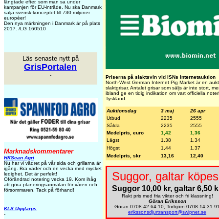
längtade efter, som man sa under
kampanjen för EU-inträde. Nu ska Danmark
sälja svensk-konceptet till 730 miljoner
européer!
Den nya märkningen i Danmark är på plats
2017. /LG 160510
Läs senaste nytt på
GrisPortalen
-
Priserna på slaktsvin vid ISNs internetauktion
North-West German Internet Pig Market är en aukti
slaktgrisar. Antalet grisar som säljs är inte stort, 
ibland ge en tidig indikation om vart officiella note
Tyskland.
Auktionsdag
3 maj
26 apr
Utbud
2235
2555
Sålda
2235
2555
Medelpris, euro
1,42
1,36
Lägst
1,38
1,34
Högst
1,44
1,37
Marknadskommentarer
Medelpris, skr
13,16
12,40
HKScan Agri
Nu har vi vädret på vår sida och grillarna är
igång. Bra väder och en vecka med mycket
Suggor, galtar köpes
ledighet. Det är perfekt!
Oförändrad notering vecka 19. Kom ihåg
att göra planeringsanmälan för våren och
Suggor 10,00 kr, galtar 6,50 k
försommaren. Tack på förhand!
Rakt pris med fria vikter och fri klassning!
Göran Eriksson
Göran 0708-42 64 10, Torbjörn 0708-14 31 9
KLS Ugglarps
erikssonsdjurtransport@swipnet.se
-