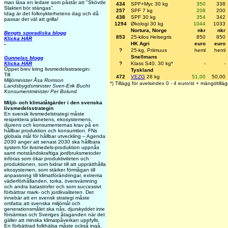
man läsa en ledare som påstår att "Skövde
434
SPF+Myc 30 kg
350
338
Slakteri bör stängas”.
257
SPF 7 kg
208
200
Idag är det folknykterhetens dag och då
438
SPF 30 kg
354
342
passar det väl att grilla!
1294
Økologi 30 kg
1044
1033
Nortura, Norge
nkr
nkr
Bengts sporadiska blogg
853
25-kilos Helsegris
850
850
Klicka HÄR
HK Agri
euro
euro
-
?
25-kg, Priimuus
heml
heml
Snellmans
Gunnelas blogg
Klicka HÄR
?
Klass S40, 30 kg*
-
-
Öppet brev kring livsmedelsstrategin:
Tyskland
Till
472
VEZG
28 kg
51,00
50,00
Miljöminister Åsa Romson
*) Tillägg för avelsindex 0 - 4 euro/st + mängdtilläg
Landsbygdsminister Sven-Erik Bucht
Konsumentminister Per Bolund
Miljö- och klimatåtgärder i den svenska
livsmedelsstrategin
En svensk livsmedelstrategi måste
respektera planetens, ekosystemens,
djurens och konsumenternas krav på en
hållbar produktion och konsumtion. FNs
globala mål för hållbar utveckling – Agenda
2030 anger att senast 2030 ska hållbara
system för livsmedels-produktion uppnås
samt motståndskraftiga jordbruksmetoder
införas som ökar produktiviteten och
produktionen, som bidrar till att upprätthålla
ekosystemen, som stärker förmågan till
anpassning till klimatförändringar, extrema
väderförhållanden, torka, översvämning
och andra katastrofer och som successivt
förbättrar mark- och jordkvaliteten. Det
innebär att en svensk strategi måste
omfatta att svenska miljömål och
generationsmålet ska nås, djurskyddet inte
försämras och Sveriges åtaganden när det
gäller att minska klimatpåverkan uppfylls.
En förbättrad folkhälsa måste också ingå.