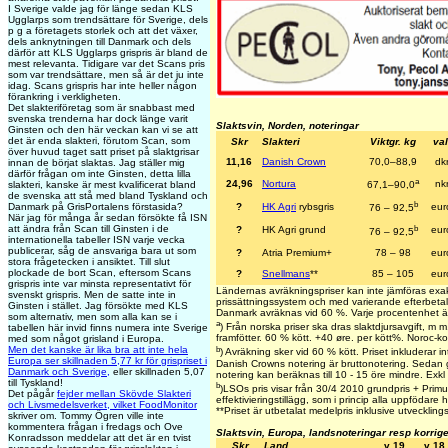
I Sverige valde jag för länge sedan KLS
Ugglarps som trendsättare för Sverige, dels
p g a företagets storlek och att det växer,
dels anknytningen till Danmark och dels
därför att KLS Ugglarps grispris är bland de
mest relevanta. Tidigare var det Scans pris
som var trendsättare, men så är det ju inte
idag. Scans grispris har inte heller någon
förankring i verkligheten.
Det slakteriföretag som är snabbast med
svenska trenderna har dock länge varit
Slaktsvin, Norden, noteringar
Ginsten och den här veckan kan vi se att
det är enda slakteri, förutom Scan, som
Skr
Slakteri
Viktgr. kg
val
över huvud taget satt priset på slaktgrisar
11,16
Danish Crown
70,0–88,9
dk
innan de börjat slaktas. Jag ställer mig
därför frågan om inte Ginsten, detta lilla
a
24,96
Nortura
nk
slakteri, kanske är mest kvalificerat bland
67,1–90,0
de svenska att stå med bland Tyskland och
b
Danmark på GrisPortalens förstasida?
?
HK Agri
rybsgris
eur
76 – 92,5
När jag för många år sedan försökte få ISN
att ändra från Scan till Ginsten i de
b
?
HK Agri grund
eur
76 – 92,5
internationella tabeller ISN varje vecka
publicerar, såg de ansvariga bara ut som
?
Atria Premium+
78 – 98
eur
stora frågetecken i ansiktet. Till slut
plockade de bort Scan, eftersom Scans
?
Snellmans
**
85 – 105
eur
grispris inte var minsta representativt för
Ländernas avräkningspriser kan inte jämföras exa
svenskt grispris. Men de satte inte in
prissättningssystem och med varierande efterbetaln
Ginsten i stället. Jag försökte med KLS
Danmark avräknas vid 60 %. Varje procentenhet ä
som alternativ, men som alla kan se i
a
) Från norska priser ska dras slaktdjursavgift, m
tabellen här invid finns numera inte Sverige
framfötter. 60 % kött. +40 øre. per kött%. Noroc-k
med som något grisland i Europa.
b
Men det kanske är lika bra att inte hela
) Avräkning sker vid 60 % kött. Priset inkluderar int
Europa ser skillnaden 5,77 kr för grispriset i
Danish Crowns notering är bruttonotering. Sedan g
Danmark och Sverige,
eller skillnaden 5,07
notering kan beräknas till 10 - 15 öre mindre. Exkl e
till Tyskland!
b
)LSOs pris visar från 30/4 2010 grundpris + Primus
Det pågår
fejder mellan Skövde Slakteri
effektivieringstillägg, som i princip alla uppfödare h
och Livsmedelsverket, vilket FoodMonitor
**
Priset är utbetalat medelpris inklusive utvecklings
skriver om. Tommy Ögren ville inte
kommentera frågan i fredags och Ove
Slaktsvin, Europa, landsnoteringar resp korrig
Konradsson meddelar att det är en tvist
Skr
Land
v 19
v 18