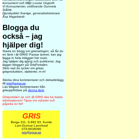
konsument och Miljö Louise Ungerth
Vi Konsumenter, ordförande Gunnela
Ståhle
Djurskyddet Sverige, generalsekreterare
Åsa Hagelstedt
Blogga du
också – jag
hjälper dig!
Starta en blogg om grisnäringen, så får du
en länk i @-GRIS! Passar ämnet, kan jag
lägga in hela inlägget här ovan.
Jag hjälper dig igång och publicerar. Jag
lägger bloggen på GrisPortalen.
Skriv vad du tycker om grisar,
grisproduktion, slakterier, m m!
Skicka dina kommentarer och debattinlägg
till
gris@agrar.se
.
Läs tidigare kommentarer från
grisuppfödare på
denna länk
.
Grisportalen.se och @-GRIS ska ha bästa
informationen! Tipsa om nyheter och
påpeka ev fel!
GRIS
Berga 311, S-692 93. Kumla
Lars-Gunnar Lannhard
070-6636090
gris@agrar.se