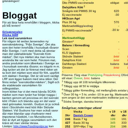
grisnäringen!
Dito PMWS-vaccinerade
obligat
obl
2
Dalsjöfors Kött
Smågris inkl PMWS 30 kg
620
Bloggat
Ej vaccinerade
-30
HKScan Agri
Plus 30 kg
570
För att läsa hela innehållet i bloggen, klicka
på blå texten!
Marknad
stillägg/avdrag
-
4
-30 kr
-3
Ej PMWS-vaccinerade
Grisgeneralen
-
Klicka HÄR
Marknadstillägg
Lek med varumärken
För någon tid sedan lanserades ny
Ginsten*
-
svenskmärkning, ”Från Sverige”. Det ska
Balans i förmedling
som det heter innehålla i huvudsak råvaror
Scan
-
ifrån Sverige. I och med detta så skrotar
KLS Ugglarps
-
man det väletablerade ”Svenskt Kött-
Skövde Slakteri
brist
märket”. Det nya märket ska man kunna
Dalsjöfors Kött
brist
använda lite var som helst. Förutom mat,
andra produkter som tillverkats i Sverige av
Dahlbergs Slakteri
balans
ba
i huvudsak svenska råvaror, ex trägolv m m.
Ginsten
brist
Jag tycker att det är förenat med risker att
-
ta bort det märket som stod för fött, uppfött
Priserna: Färg visar
Prishöjning
Prissänkning
Oförä
och slaktat i Sverige. Det är väl som vanligt
stil visar:
Överst
,
brist,
balans
LRF som ligger bakom med sina idéer. Det
1
Tillägg upp till 106 kr/smågris tillkommer.
finns redan ”svenskodlat-märken”, Sigill och
2
div etablerade varumärken för
Tillägg upp till 50 kr möjliga
odlingssidan.
4
Tillägg gäller förmedling, vid mellangårds avtalar
Inom köttet har vi det mest kända SCAN-
5
Över 30 kg + 5 kr, under -10 kr per kg. Marknaden 
märket som man tyvärr har börjat nagga i
som anges är det som marknaden indikerar just n
kanten genom att processa en del svenskt
6
kött i Polen och blanda upp en del varor
Södra Sverige, danska kronor
med grönsaker, korvish. Gudrun är ju också
känt i Stockholm med kött ifrån Skövde
Smågrisar, noteringar utland
Slakteri. Vid Gudruns har man också varor
Vecka
v 19
v 18
där man blandar upp charkvaror med
Skr
Danish Crown
dkr
dkr
importerat hästkött, t ex Munsökorven.
246
Basis 7 kg
199
191
Det är dyrt att bygga varumärken och det
427
Basis 30 kg
345
333
krävs att man vårdar dessa.
Lästips:
http://www.Foodmonitor.se
kan
252
SPF+Myc 7 kg
204
196