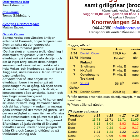
Österbottens Kött
samt grillgrisar (bro
Tom Åstrand: -
köpes varje vecka. Fritt gå
Snellmans
Suggor
10,00
kr/kg, galtar
5,00
flådd. F
Tomas Gäddnäs: -.
Vi slaktar i Sverige!
Knorrevången Sla
Sveriges Grisföretagare
044-42080
info@knorreva
Mattias Espert:
Transportör Alexander Månsson 07
Danish Crown
Samma vecka som vårsolen äntligen
anlände till Danmark, börjar temperaturen
även att stiga på den europeiska
Suggor, utland
marknaden för färskt griskött.
Skr
Slakteri
Anm.
valuta
-Det har skett en ganska tydlig vändning i
6,94
Danish Crown
129,9 kg-
dkr
atmosfären för griskött. Vi ser bättre
a
14,78
Nortura
nkr
efterfrågan på i stort sett alla detaljer och
Fri vikt
det är inget tvivel om att detta hänger
Finland
samman med vårvädret och solskenet i
?
Snellmans
Fri vikt, E
euro
hela Mellan- och Nordeuropa, säger Søren
?
HK Agrii
Fri vikt, E
euro
Tinggaard, underdirektör i Danish Crowns
?
Österbottens
Fri vikt, E
euro
exportavdelning.
Tyskland
Att vädret har så stor betydelse för
efterfrågan beror inte enbart på att
b
8,62
VEZG
euro
56 %
grillsäsongen nu är igång. Så snart solen
Galtar
skiner drar utelivet i gång och då stiger
5,70
Danish Crown
109,9 kg-
dkr
konsumtionen både av skinka, bacon och
a
korv högst anmärkningsvärt.
) Från norska priser ska dras slaktdjursavgift, m
-Vi är ganska nöjda just nu. Vi har en god
framfötter.
situation för karré, bog, framändar, bröst
b
) Priset gäller på gården.
och skinka, eftersom vi redan har tecknat
goda kontrakt på det mesta på grisen. Det
Viktigaste valutorna
ger oss möjlighet att vara lite mer offensiva
Torsdagar
v 19
v 18
v 17
v 16
på spotmarknaden och gå mer rakt på de
Pund
11,73
11,71
11,71
11,65
bästa affärerna, säger Søren Tinggaaard.
Dollar
8,13
8,04
8,03
8,12
Efterfrågan på bakdelskött till England
förbättras också, medan försäljningen till
Euro
9,27
9,24
9,12
9,17
både Kina och Japan är oförändrad på
Dansk
1,24
1,24
1,22
1,23
förhållandevis hög nivå.
Norsk
0,99
0,99
0,98
0,99
Yen
7,56
7,52
7,43
7,40