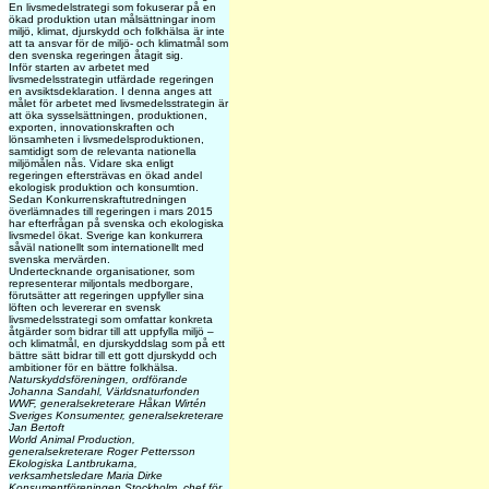
En livsmedelstrategi som fokuserar på en
ökad produktion utan målsättningar inom
miljö, klimat, djurskydd och folkhälsa är inte
att ta ansvar för de miljö- och klimatmål som
den svenska regeringen åtagit sig.
Inför starten av arbetet med
livsmedelsstrategin utfärdade regeringen
en avsiktsdeklaration. I denna anges att
målet för arbetet med livsmedelsstrategin är
att öka sysselsättningen, produktionen,
exporten, innovationskraften och
lönsamheten i livsmedelsproduktionen,
samtidigt som de relevanta nationella
miljömålen nås. Vidare ska enligt
regeringen eftersträvas en ökad andel
ekologisk produktion och konsumtion.
Sedan Konkurrenskraftutredningen
överlämnades till regeringen i mars 2015
har efterfrågan på svenska och ekologiska
livsmedel ökat. Sverige kan konkurrera
såväl nationellt som internationellt med
svenska mervärden.
Undertecknande organisationer, som
representerar miljontals medborgare,
förutsätter att regeringen uppfyller sina
löften och levererar en svensk
livsmedelsstrategi som omfattar konkreta
åtgärder som bidrar till att uppfylla miljö –
och klimatmål, en djurskyddslag som på ett
bättre sätt bidrar till ett gott djurskydd och
ambitioner för en bättre folkhälsa.
Naturskyddsföreningen, ordförande
Johanna Sandahl, Världsnaturfonden
WWF, generalsekreterare Håkan Wirtén
Sveriges Konsumenter, generalsekreterare
Jan Bertoft
World Animal Production,
generalsekreterare Roger Pettersson
Ekologiska Lantbrukarna,
verksamhetsledare Maria Dirke
Konsumentföreningen Stockholm, chef för