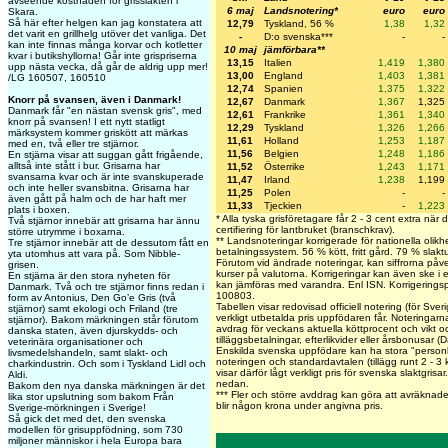
avseende kostnaden för grisslakten i
6 maj
Landsnotering*
euro
euro
Skara.
Så här efter helgen kan jag konstatera att
12,79
Tyskland, 56 %
1,38
1,32
det varit en grillhelg utöver det vanliga. Det
-
D:o svenska***
-
-
kan inte finnas många korvar och kotletter
10 maj
jämförbara**
kvar i butikshyllorna! Går inte grispriserna
13,15
Italien
1,419
1,380
upp nästa vecka, då går de aldrig upp mer!
13,00
England
1,403
1,381
/LG 160507, 160510
12,74
Spanien
1,375
1,322
Knorr på svansen, även i Danmark!
12,67
Danmark
1,367
1,325
Danmark får "en nästan svensk gris", med
12,61
Frankrike
1,361
1,340
knorr på svansen! I ett nytt statligt
12,29
Tyskland
1,326
1,266
märksystem kommer griskött att märkas
11,61
Holland
1,253
1,187
med en, två eller tre stjärnor.
11,56
Belgien
1,248
1,186
En stjärna visar att suggan gått frigående,
alltså inte stått i bur. Grisarna har
11,52
Österrike
1,243
1,171
svansarna kvar och är inte svanskuperade
11,47
Irland
1,238
1,199
och inte heller svansbitna. Grisarna har
11,25
Polen
-
-
även gått på halm och de har haft mer
11,33
Tjeckien
-
1,223
plats i boxen.
* Alla tyska grisföretagare får 2 - 3 cent extra när
Två stjärnor innebär att grisarna har ännu
certifiering för lantbruket (branschkrav).
större utrymme i boxarna.
** Landsnoteringar korrigerade för nationella olikh
Tre stjärnor innebär att de dessutom fått en
betalningssystem. 56 % kött, fritt gård. 79 % slakt
yta utomhus att vara på. Som Nibble-
Förutom vid ändrade noteringar, kan siffrorna påv
grisen.
kurser på valutorna. Korrigeringar kan även ske i 
En stjärna är den stora nyheten för
kan jämföras med varandra. Enl ISN. Korrigering
Danmark. Två och tre stjärnor finns redan i
100803.
form av Antonius, Den Go’e Gris (två
Tabellen visar redovisad officiell notering (för Sve
stjärnor) samt ekologi och Friland (tre
verkligt utbetalda pris uppfödaren får. Noteringarna 
stjärnor). Bakom märkningen står förutom
avdrag för veckans aktuella köttprocent och vikt och
danska staten, även djurskydds- och
tilläggsbetalningar, efterlikvider eller årsbonusar 
veterinära organisationer och
Enskilda svenska uppfödare kan ha stora "personli
livsmedelshandeln, samt slakt- och
noteringen och standardavtalen (tillägg runt 2 - 3
charkindustrin. Och som i Tyskland Lidl och
visar därför lågt verkligt pris för svenska slaktgrisa
Aldi.
nedan.
Bakom den nya danska märkningen är det
***
Fler och större avddrag kan göra att avräknade
lika stor upslutning som bakom Från
blir någon krona under angivna pris.
Sverige-mörkningen i Sverige!
Så gick det med det, den svenska
modellen för grisuppfödning, som 730
miljoner människor i hela Europa bara