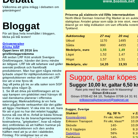
Välkomna att göra inlägg i debatten om
grisnäringen!
Priserna på slaktsvin vid ISNs internetauktion
North-West German Internet Pig Market är en auktio
slaktgrisar. Antalet grisar som säljs är inte stort, m
Bloggat
ibland ge en tidig indikation om vart officiella noter
Tyskland.
För att läsa hela innehållet i bloggen,
Auktionsdag
27 maj
20 maj
klicka på blå texten!
Utbud
1170
1495
Grisgeneralen
Sålda
990
4455
Klicka HÄR
Medelpris, euro
1,55
1,49
Öppet brev till 2016 års
grisföretagarstämma
Lägst
1,52
1,47
Allt sedan LRF Kött anslutit Sveriges
Högst
1,57
1,51
Grisföretagare, händer det ännu mindre
än tidigare. LRF blir allt tafattare vad gäller
Medelpris, skr
14,35
13,93
svenskt jordbruk och framförallt
produktionen. Man har gjort några mindre
lyckade utspel för mjölkproduktionen och
Suggor, galtar köpes 
grisproduktionen verkar det som att LRF
tror att vi inte finns till.
Suggor 10,00 kr, galtar 6,50 kr
Jag vill peka på tre av alla saker som SGF
borde göra något åt.
Rakt pris med fria vikter och fri klassning!
1. Se till att driva på köttföretagen att ta
Göran Eriksson
upp kampen om grisköttet med hänsyn till
Göran 0708-42 64 10, Torbjörn 0708-14 31 91
vad danskarna planerar i offensiva
erikssonsdjurtransport@swipnet.se
satsningar. Marknadsföring är en hela
tiden pågående verksamhet där det gäller
att ligga i framkant. Vi ska inte tro att, bara
Suggor, Sverige
för att vi just nu har det relativt hyggligt,
Slakteri
Kg, 58 %
v 2
kunna slå oss till ro. Anfall är bästa försvar.
Knorrevången
Fri vikt, klass**
10,0
2. Om vi ska ha de branschgemensamma
Eriksson Transport
Fri vikt, klass**
10,0
kostnaderna, ”grisskatten”, kvar så måste
den omfördelas så att hälften hamnar på
Skövde
140-
10,0
smågrisproduktionen och den andra
KLS Ugglarps
140-
9,1
hälften med att ta ut det i slaktledet.
Dalsjöfors
58%
9,1
Förslag; För smågrisar tas ut via
Dahlbergs
140-
9,5