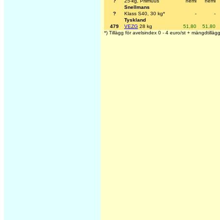
?
25-kg, Priimuus
heml
heml
Snellmans
?
Klass S40, 30 kg*
-
-
Tyskland
479
VEZG
28 kg
51,80
51,80
*) Tillägg för avelsindex 0 - 4 euro/st + mängdtillägg