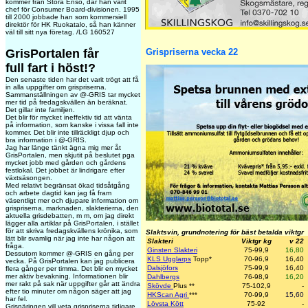
kommer från Stora Enso, där han varit
chef för Consumer Board-divisionen. 1995
till 2000 jobbade han som kommersiell
direktör för HK Ruokatalo, så han känner
väl till sitt nya företag. /LG 160527
GrisPortalen får
Grispriserna vecka 22
full fart i höst!?
Den senaste tiden har det varit trögt att få
in alla uppgifter om grispriserna.
Sammanställningen av @-GRIS tar mycket
mer tid på fredagskvällen än beräknat.
Det gillar inte familjen.
Det blir för mycket ineffektiv tid att vänta
på information, som kanske i vissa fall inte
kommer. Det blir inte tillräckligt djup och
bra information i @-GRIS.
Jag har länge tänkt ägna mig mer åt
GrisPortalen, men skjutit på beslutet pga
mycket jobb med gården och gårdens
festlokal. Det jobbet är lindrigare efter
växtsäsongen.
Med relativt begränsat ökad tidsåtgång
och arbete dagtid kan jag få fram
väsentligt mer och djupare information om
grispriserna, marknaden, slakterierna, den
aktuella grisdebatten, m m, om jag direkt
lägger alla artiklar på GrisPortalen, i stället
för att skriva fredagskvällens krönika, som
Slaktsvin, grundnotering för bäst betalda viktgr
lätt blir svamlig när jag inte har någon att
Slakteri
Viktgr kg
v 22
fråga.
Ginsten Slakteri
75-99,9
16,80
Dessutom kommer @-GRIS en gång per
KLS Ugglarps
Topp
*
70-96,9
16,40
vecka. På GrisPortalen kan jag publicera
Dalsjöfors
75-99,9
16,40
flera gånger per timma. Det blir en mycket
mer aktiv bevakning. Informationen blir
Dahlbergs
76-98,9
16,20
mer rakt på sak när uppgifter går att ändra
Skövde
Plus
**
75-102,9
-
efter tio minuter om någon säger att jag
HKScan Agri
***
70-99,9
15,60
har fel.
Lövsta Kött
75-92
-
Grisnäringen vill veta grispriserna tidigare