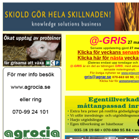
@-GRIS
27 ma
Senaste uppdatering gjord
27 ma
Klicka för veckans
senast
Klicka här för
nästa
vecka
(Dateras endast upp torsdagar och 
@-
GRIS
är en del av tidningen
GRIS
,
med aktue
senaste noteringsnytt.
För övriga nyheter se
www.grispor
gris@agrar.se
070-663 60 90,
01
Klicka här för
annonspriser