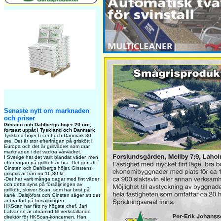
Senaste nytt om marknaden
och priser
Ginsten och Dahlbergs höjer 20 öre,
fortsatt uppåt i Tyskland och Danmark
Tyskland höjer 6 cent och Danmark 30
øre. Det är stor efterfrågan på griskött i
Europa och det är grillvädret som drar
marknaden i det vackra vårvädret.
I Sverige har det varit blandat väder, men
efterfrågan på grillkött är bra. Det gör att
Ginsten och Dahlbergs höjer. Ginstens
grispris är från nu 16,80 kr.
-Det har varit många dagar med fint väder
och detta syns på försäljningen av
grillkött, skriver Scan, som har brist på
karré. Dalsjöfors och Ginsten säger att det
är bra fart på försäljningen.
HKScan har fått ny högste chef. Jari
Latvanen är utnämnd till verkställande
direktör för HKScan-koncernen. Han