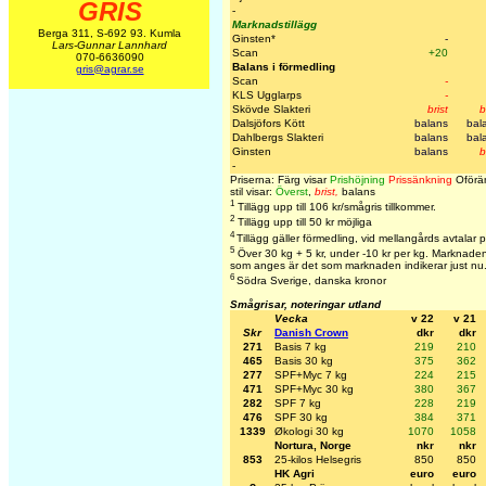
GRIS
-
Marknadstillägg
Berga 311, S-692 93. Kumla
Ginsten*
-
Lars-Gunnar Lannhard
Scan
+20
070-6636090
Balans i förmedling
gris@agrar.se
Scan
-
KLS Ugglarps
-
Skövde Slakteri
brist
b
Dalsjöfors Kött
balans
bal
Dahlbergs Slakteri
balans
bal
Ginsten
balans
b
-
Priserna: Färg visar
Prishöjning
Prissänkning
Oförän
stil visar:
Överst
,
brist,
balans
1
Tillägg upp till 106 kr/smågris tillkommer.
2
Tillägg upp till 50 kr möjliga
4
Tillägg gäller förmedling, vid mellangårds avtalar 
5
Över 30 kg + 5 kr, under -10 kr per kg. Marknaden s
som anges är det som marknaden indikerar just nu
6
Södra Sverige, danska kronor
Smågrisar, noteringar utland
Vecka
v 22
v 21
Skr
Danish Crown
dkr
dkr
271
Basis 7 kg
219
210
465
Basis 30 kg
375
362
277
SPF+Myc 7 kg
224
215
471
SPF+Myc 30 kg
380
367
282
SPF 7 kg
228
219
476
SPF 30 kg
384
371
1339
Økologi 30 kg
1070
1058
Nortura, Norge
nkr
nkr
853
25-kilos Helsegris
850
850
HK Agri
euro
euro