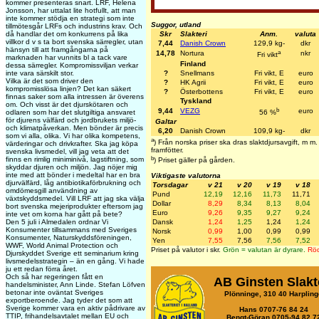
kommer presenteras snart. LRF, Helena
Jonsson, har uttalat lite hotfullt, att man
inte kommer stödja en strategi som inte
Suggor, utland
tillmötesgår LRFs och industrins krav. Och
Skr
Slakteri
Anm.
valuta
då handlar det om konkurrens på lika
villkor d v s ta bort svenska särregler, utan
7,44
Danish Crown
129,9 kg-
dkr
hänsyn till att framgångarna på
a
14,78
Nortura
nkr
Fri vikt
marknaden har vunnits bl a tack vare
Finland
dessa särregler. Kompromissviljan verkar
?
Snellmans
Fri vikt, E
euro
inte vara särskilt stor.
Vilka är det som driver den
?
HK Agrii
Fri vikt, E
euro
kompromisslösa linjen? Det kan säkert
?
Österbottens
Fri vikt, E
euro
finnas saker som alla intressen är överens
Tyskland
om. Och visst är det djurskötaren och
b
9,44
VEZG
euro
odlaren som har det slutgiltiga ansvaret
56 %
för djurens välfärd och jordbrukets miljö-
Galtar
och klimatpåverkan. Men bönder är precis
6,20
Danish Crown
109,9 kg-
dkr
som vi alla, olika. Vi har olika kompetens,
a
) Från norska priser ska dras slaktdjursavgift, m 
värderingar och drivkrafter. Ska jag köpa
framfötter.
svenska livsmedel, vill jag veta att det
b
finns en rimlig miniminivå, lagstiftning, som
) Priset gäller på gården.
skyddar djuren och miljön. Jag nöjer mig
inte med att bönder i medeltal har en bra
Viktigaste valutorna
djurvälfärd, låg antibiotikaförbrukning och
Torsdagar
v 21
v 20
v 19
v 18
omdömesgill användning av
Pund
12,19
12,16
11,73
11,71
växtskyddsmedel. Vill LRF att jag ska välja
Dollar
8,29
8,34
8,13
8,04
bort svenska mejeriprodukter eftersom jag
Euro
9,26
9,35
9,27
9,24
inte vet om korna har gått på bete?
Dansk
1,24
1,25
1,24
1,24
Den 5 juli i Almedalen ordnar Vi
Konsumenter tillsammans med Sveriges
Norsk
0,99
1,00
0,99
0,99
Konsumenter, Naturskyddsföreningen,
Yen
7,55
7,56
7,56
7,52
WWF, World Animal Protection och
Priset på valutor i skr.
Grön = valutan är dyrare.
Röd
Djurskyddet Sverige ett seminarium kring
livsmedelsstrategin – än en gång. Vi hade
ju ett redan förra året.
Och så har regeringen fått en
AB Ginsten Slakt
handelsminister, Ann Linde. Stefan Löfven
betonar inte oväntat Sveriges
Plönninge, 310 40 Harpling
exportberoende. Jag tyder det som att
Sverige kommer vara en aktiv pådrivare av
Hans 0707-76 84 24
TTIP, frihandelsavtalet mellan EU och
Bengt-Göran 0705-94 82 7