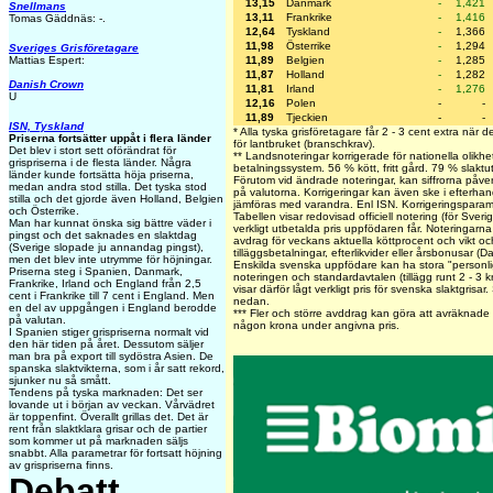
13,15
Danmark
-
1,421
Snellmans
13,11
Frankrike
-
1,416
Tomas Gäddnäs: -.
12,64
Tyskland
-
1,366
11,98
Österrike
-
1,294
Sveriges Grisföretagare
11,89
Belgien
-
1,285
Mattias Espert:
11,87
Holland
-
1,282
Danish Crown
11,81
Irland
-
1,276
U
12,16
Polen
-
-
11,89
Tjeckien
-
-
ISN, Tyskland
* Alla tyska grisföretagare får 2 - 3 cent extra när d
Priserna fortsätter uppåt i flera länder
för lantbruket (branschkrav).
Det blev i stort sett oförändrat för
** Landsnoteringar korrigerade för nationella olikhe
grispriserna i de flesta länder. Några
betalningssystem. 56 % kött, fritt gård. 79 % slaktu
länder kunde fortsätta höja priserna,
Förutom vid ändrade noteringar, kan siffrorna påve
medan andra stod stilla. Det tyska stod
på valutorna. Korrigeringar kan även ske i efterha
stilla och det gjorde även Holland, Belgien
jämföras med varandra. Enl ISN. Korrigeringspara
och Österrike.
Tabellen visar redovisad officiell notering (för Sver
Man har kunnat önska sig bättre väder i
verkligt utbetalda pris uppfödaren får. Noteringarna v
pingst och det saknades en slaktdag
avdrag för veckans aktuella köttprocent och vikt och
(Sverige slopade ju annandag pingst),
tilläggsbetalningar, efterlikvider eller årsbonusar (
men det blev inte utrymme för höjningar.
Enskilda svenska uppfödare kan ha stora "personlig
Priserna steg i Spanien, Danmark,
noteringen och standardavtalen (tillägg runt 2 - 3 
Frankrike, Irland och England från 2,5
visar därför lågt verkligt pris för svenska slaktgrisa
cent i Frankrike till 7 cent i England. Men
nedan.
en del av uppgången i England berodde
***
Fler och större avddrag kan göra att avräknade p
på valutan.
någon krona under angivna pris.
I Spanien stiger grispriserna normalt vid
den här tiden på året. Dessutom säljer
man bra på export till sydöstra Asien. De
spanska slaktvikterna, som i år satt rekord,
sjunker nu så smått.
Tendens på tyska marknaden: Det ser
lovande ut i början av veckan. Vårvädret
är toppenfint. Överallt grillas det. Det är
rent från slaktklara grisar och de partier
som kommer ut på marknaden säljs
snabbt. Alla parametrar för fortsatt höjning
av grispriserna finns.
Debatt