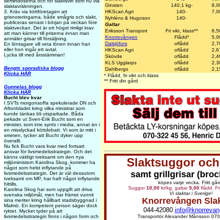
semindoserna och för slaktsvin som nu via
Ginsten
140,1 kg-
8,0
slaktavräkningen.
HKScan Agri
140-
7,0
3. Kräv via köttföretagen att
grisnoteringarna, både smågris och slakt,
Nyhléns & Hugoson
140-
publiceras senast i början på veckan före
Galtar
slaktveckan. Det är ett högst rimligt krav
Eriksson Transport
Fri vikt, klass**
6,5
att man känner till priserna innan man
Knorrevången
Flådd*
5,0
anmäler grisar till försäljning.
Dalsjöfors
oflådd
2,7
En löntagare vill veta lönen innan han
eller hon ingår ett avtal.
HKScan Agri
oflådd
2,6
Lycka till med årsstämman!
Skövde
oflådd
2,4
KLS Ugglarps
oflådd
2,3
Bengts sporadiska blogg
Dahlbergs
oflådd
2,1
Klicka HÄR
* Flådd, fri vikt och klass
** Fritt din gård
Gunnelas blogg
Klicka HÄR
Bucht blev kvar
I SVTs morgonsoffa spekulerade DN och
Aftonbladet kring vilka ministrar som
kunde tänkas bli utsparkade. Båda
pekade ut Sven-Erik Bucht som en
minister, som inte synts i media, annat än i
en misslyckad köttdebatt. Vi som är mitt i
smeten, tycker att Bucht dyker upp
överallt.
Nu fick Bucht vara kvar med fortsatt
ansvar för livsmedelsstrategin. Och det
känns väldigt tveksamt om den nya
Slaktsuggor och 
miljöministern Karolina Skog, kommer ha
något som helst inflytande på
samt grillgrisar (broc
livsmedelsstrategin. Det är väl dessutom
tveksamt om MP, har haft något inflytande
köpes varje vecka. Fritt går
hittills.
Suggor
10,00
kr/kg, galtar
5,00
flådd. Fr
Karolina Skog har som uppgift att driva
Vi slaktar i Sverige!
svenska miljömål, men har främst vunnit
Knorrevången Sla
sina meriter kring hållbart stadsbyggnad i
Malmö. En kompetent person säger dock
044-42080
info@knorrevan
ryktet. Mycket tyder på att
Transportör Alexander Månsson 070
livsmedelsstrategin finns i någon form och