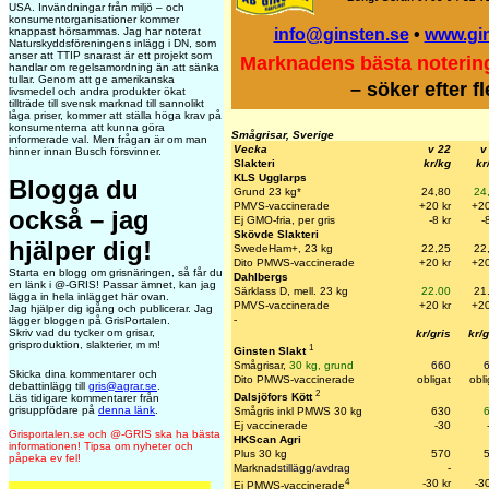
USA. Invändningar från miljö – och
konsumentorganisationer kommer
info@ginsten.se
•
www.gi
knappast hörsammas. Jag har noterat
Naturskyddsföreningens inlägg i DN, som
anser att TTIP snarast är ett projekt som
Marknadens bästa noterin
handlar om regelsamordning än att sänka
tullar. Genom att ge amerikanska
– söker efter f
livsmedel och andra produkter ökat
tillträde till svensk marknad till sannolikt
låga priser, kommer att ställa höga krav på
konsumenterna att kunna göra
Smågrisar, Sverige
informerade val. Men frågan är om man
Vecka
v 22
v
hinner innan Busch försvinner.
Slakteri
kr/kg
kr
KLS Ugglarps
Blogga du
Grund 23 kg*
24,80
24
PMVS-vaccinerade
+20 kr
+20
också – jag
Ej GMO-fria, per gris
-8 kr
-
Skövde Slakteri
hjälper dig!
SwedeHam+, 23 kg
22,25
22
Dito PMWS-vaccinerade
+20 k
r
+20
Starta en blogg om grisnäringen, så får du
Dahlbergs
en länk i @-GRIS! Passar ämnet, kan jag
Särklass D, mell. 23 kg
22.00
21
lägga in hela inlägget här ovan.
PMVS-vaccinerade
+20 kr
+20
Jag hjälper dig igång och publicerar. Jag
-
lägger bloggen på GrisPortalen.
Skriv vad du tycker om grisar,
kr/gris
kr/g
grisproduktion, slakterier, m m!
1
Ginsten Slakt
Smågrisar,
30 kg, grund
660
Skicka dina kommentarer och
Dito PMWS-vaccinerade
obligat
obli
debattinlägg till
gris@agrar.se
.
2
Dalsjöfors Kött
Läs tidigare kommentarer från
grisuppfödare på
denna länk
.
Smågris inkl PMWS 30 kg
630
Ej vaccinerade
-30
Grisportalen.se och @-GRIS ska ha bästa
HKScan Agri
informationen! Tipsa om nyheter och
Plus 30 kg
570
påpeka ev fel!
Marknad
stillägg/avdrag
-
4
-30 kr
-30
Ej PMWS-vaccinerade