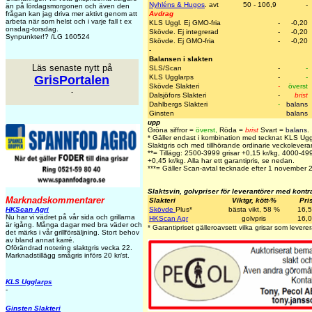
Nyhléns & Hugos
. avt
50 - 106,9
-
än på lördagsmorgonen och även den
frågan kan jag driva mer aktivt genom att
Avdrag
arbeta när som helst och i varje fall t ex
KLS Uggl. Ej GMO-fria
-
-0,20
onsdag-torsdag.
Skövde. Ej integrerad
-
-0,20
Synpunkter!? /LG 160524
Skövde. Ej GMO-fria
-
-0,20
-
Balansen i slakten
Läs senaste nytt på
SLS/Scan
-
-
GrisPortalen
KLS Ugglarps
-
-
Skövde Slakteri
-
överst
-
Dalsjöfors Slakteri
-
brist
Dahlbergs Slakteri
-
balans
Ginsten
balans
upp
Gröna siffror =
överst
,
Röda =
brist
Svart =
balans
.
* Gäller endast i kombination med tecknat KLS Ug
Slaktgris och med tillhörande ordinarie veckoleveran
**= Tillägg: 2500-3999 grisar +0,15 kr/kg, 4000-49
+0,45 kr/kg. Alla har ett garantipris, se nedan.
***= Gäller Scan-avtal tecknade efter 1 november 
Slaktsvin, golvpriser för leverantörer med kontr
Marknadskommentarer
Slakteri
Viktgr, kött-%
Pri
HKScan Agri
Skövde
Plus
*
bästa vikt, 58 %
16,
Nu har vi vädret på vår sida och grillarna
HKScan Agr
golvpris
16,
är igång. Många dagar med bra väder och
* Garantipriset gälleroavsett vilka grisar som leverer
det märks i vår grillförsäljning. Stort behov
av bland annat karré.
Oförändrad notering slaktgris vecka 22.
Marknadstillägg smågris införs 20 kr/st.
KLS Ugglarps
-
Ginsten Slakteri