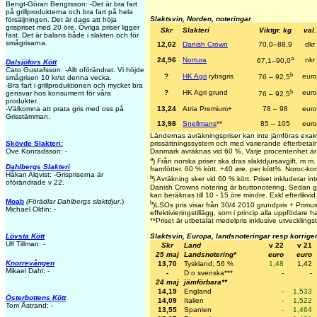
Bengt-Göran Bengtsson: -Det är bra fart
på grillprodukterna och bra fart på hela
Slaktsvin, Norden, noteringar
försäljningen. Det är dags att höja
grispriset med 20 öre. Övriga priser ligger
Skr
Slakteri
Viktgr. kg
val.
fast. Det är balans både i slakten och för
smågrisarna.
12,02
Danish Crown
70,0–88,9
dkr
a
24,96
Nortura
nkr
67,1–90,0
Dalsjöfors Kött
Cato Gustafsson: -Allt oförändrat. Vi höjde
b
?
HK Agri
rybsgris
euro
76 – 92,5
smågrisen 10 kr/st denna vecka.
-Bra fart i grillproduktionen och mycket bra
b
?
HK Agri grund
euro
gensvar hos konsument för våra
76 – 92,5
produkter.
-Välkomna att prata gris med oss på
13,24
Atria Premium+
78 – 98
euro
Grisstämman.
13,98
Snellmans
**
85 – 105
euro
Ländernas avräkningspriser kan inte jämföras exak
Skövde Slakteri:
prissättningssystem och med varierande efterbetalni
Ove Konradsson: -
Danmark avräknas vid 60 %. Varje procentenhet är
a
) Från norska priser ska dras slaktdjursavgift, m 
Dahlbergs Slakteri
framfötter. 60 % kött. +40 øre. per kött%. Noroc-ko
Håkan Alqvist: -Grispriserna är
b
) Avräkning sker vid 60 % kött. Priset inkluderar inte
oförändrade v 22.
Danish Crowns notering är bruttonotering. Sedan gö
kan beräknas till 10 - 15 öre mindre. Exkl efterlikvid
Moab
(Förädlar Dahlbergs slaktdjur
.)
b
)LSOs pris visar från 30/4 2010 grundpris + Primust
Michael Oldin: -
effektivieringstillägg, som i princip alla uppfödare ha
**
Priset är utbetalat medelpris inklusive utvecklingst
Slaktsvin, Europa, landsnoteringar resp korrige
Lövsta Kött
Ulf Tillman: -
Skr
Land
v 22
v 21
25 maj
Landsnotering*
euro
euro
Knorrevången
13,70
Tyskland, 56 %
1,48
1,42
Mikael Dahl: -
-
D:o svenska***
-
-
24 maj
jämförbara**
14,19
England
-
1,533
Österbottens Kött
14,09
Italien
-
1,522
Tom Åstrand: -
13,55
Spanien
-
1,464